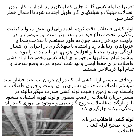
تعمیرات لوله کشی گاز تا جایی که امکان دارد باید از به کار بردن
اتصالات فیتینگ و شیلنگهای گاز طویل اجتناب شود تا احتمال خطر
کمتر شود.
لوله کشی فاضلاب دقت کرده باشید ولی این بخش میتواند کیفیت
زندگی را تحت شعاع خود قرار دهد.بهتر است این موضوع را در
اولویت خود قرار دهید چون به طور مستقیم با سلامت شما و
عزیزانتان ارتباط دارد و اشتباه یا سهلانگاری در اجرای آن انتشار
آلودگی بوی بد محیط و افزایش هزینهها در بلند مدت را موجب
میشود.تمام آییننامهها موجود برای لوله کشی مخصوصا لوله کشی
فاضلاب برای حفظ ایمنی و بهداشت عموم مردم وضع شدهاند و
تمام آنها لازمالاجرا هستند.
برخلاف سیستم لوله کشی آب که در آن جریان آب تحت فشار است
سیستم فاضلاب ساختمان فشاری بر آن نیست و جریان فاضلاب به
واسطه جاذبه زمین و شیب لوله کشی صورت میگیرد.البته در
مسیر جریان فاضلاب از نصب سیفون و لوله تهویه استفاده میشود
تا از بازگشت فاضلاب خروج گاز سمی و موجوداتی موزی که در آن
زندگی میکنند جلوگیری کند.
لوله کشی فاضلاب:
مزایای
اجرای صحیح لوله کشی
فاضلاب