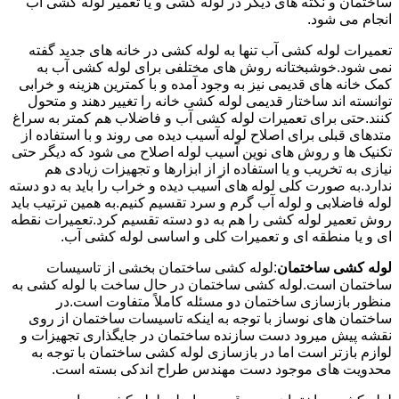
ساختمان و نکته های دیگر در لوله کشی و یا تعمیر لوله کشی آب
انجام می شود.
تعمیرات لوله کشی آب تنها به لوله کشی در خانه های جدید گفته
نمی شود.خوشبختانه روش های مختلفی برای لوله کشی آب به
کمک خانه های قدیمی نیز به وجود آمده و با کمترین هزینه و خرابی
توانسته اند ساختار قدیمی لوله کشی خانه را تغییر دهند و متحول
کنند.حتی برای تعمیرات لوله کشی آب و فاضلاب هم کمتر به سراغ
متدهای قبلی برای اصلاح لوله آسیب دیده می روند و با استفاده از
تکنیک ها و روش های نوین آسیب لوله اصلاح می شود که دیگر حتی
نیازی به تخریب و یا استفاده از از ابزارها و تجهیزات زیادی هم
ندارد.به صورت کلی لوله های آسیب دیده و خراب را باید به دو دسته
لوله فاضلابی و لوله آب گرم و سرد تقسیم کنیم.به همین ترتیب باید
روش تعمیر لوله کشی را هم به دو دسته تقسیم کرد.تعمیرات نقطه
ای و یا منطقه ای و تعمیرات کلی و اساسی لوله کشی آب.
لوله کشی ساختمان
:لوله کشی ساختمان بخشی از تاسیسات
ساختمان است.لوله کشی ساختمان در حال ساخت با لوله کشی به
منظور بازسازی ساختمان دو مسئله کاملاً متفاوت است.در
ساختمان های نوساز با توجه به اینکه تاسیسات ساختمان از روی
نقشه پیش میرود دست سازنده ساختمان در جایگذاری تجهیزات و
لوازم بازتر است اما در بازسازی لوله کشی ساختمان با توجه به
محدویت های موجود دست مهندس طراح اندکی بسته است.