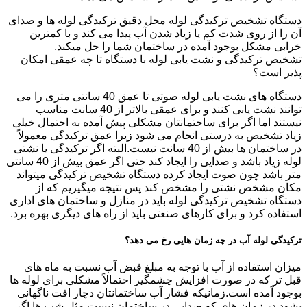
دستگاه تشخیص ترکیدگی لوله محل دقیق ترکیدگی لوله ها و صدای
آن را از روی شدت کم یا زیاد شدن آب پیدا می کند و با کمترین
خرابی مشکل بوجود آمده در ساختمان شما را حل میکند.
تشخیص ترکیدگی و نشت یابی لوله با دستگاه تا چه عمقی امکان
پذیر است؟
دستگاه های نشت یابی لوله صوتی تا عمق 40 سانتی متری را می
توانند نشت یابی کنند و برای عمقی بالاتر از 40 سانت مناسب
نیستند اما اگر برای ساختمانتان مشکلی پیش آمده به احتمال خیلی
زیاد تشخیص به درستی انجام می شود زیرا عمق ترکیدگی معمولاً
در ساختمان ها بیش از 40 سانت نیست.البته اگر ترکیدگی یا نشتی
لوله زیاد باشد و صدایی را ایجاد کند حتی اگر عمق بیش از 40 سانتی
متر باشد چون صوت ایجاد کرده دستگاه تشخیص ترکیدگی میتواند
مکان مشخص نشتی را مشخص کند پس نتیجه میگیریم که از
دستگاه تشخیص ترکیدگی لوله باید در منازل و ساختمان های اداری
استفاده کرد و برای کارهای صنعتی باید از راه های دیگری بهره برد.
ترکیدگی لوله آب در چه زمان هایی رخ می دهد؟
میزان استفاده از آب با توجه به مبلغ قبض آب نسبت به ماه های
قبل تر که در صورت افزایش چشمگیر احتمالاً مشکلی برای لوله ها
بوجود آمده است.زمانیکه فشار آب ساختمانتان دچار افت ناگهانی
بشود.در زمان های که صدایی در ساختمان نیست مثل شب ها اگر