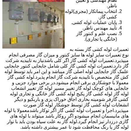
نظام مهندسی و تعیین
ناظر.
انتخاب پیمانکار (مجری)لوله
کشی گاز.
پایان عملیات لوله کشی.
تأیید مهندس ناظر.
نصب علم و کنتور گاز
(خانگی یا تجاری).
تعمیرات لوله کشی گاز بسته به
نوع تعمیرات سایز لوله ها سایز کنتور و میزان گاز مصرفی انجام
میپذیرد.تعمیرات لوله کشی گاز اگر کلی باشدنیاز به تاییدیه شرکت
گاز دارد.تعمیرات لوله کشی گاز کلی شامل جابجایی کنتور جابجایی
علمک گاز جابجایی لوله اصلی گاز میباشد و این امر باید توسط لوله
کش گاز متخصص با تاییدیه شرکت گاز انجام پذیرد.لوله کشی گاز
معمولا با جوشکاری برقی انجام میشود.در برخی موارد جزیی و
جابجایی های کوچک لوله گاز تغییر مسیر لوله گاز تغییر انشعاب
لوله گاز لوله کشی گاز پکیج لوله کشی گاز خانگی و تجاری لوله
کشی گازفر شومینه بخاری اجاق خوراک پزی و باربکیو و دیگر
انشعابات لوله کشی گاز توسط جوشکار لوله گاز صورت
میپذیرد.اجرا و تعمیرات لوله کشی گاز اگر توکار باشدمعمولا با لوله
های مانیسمان انجام میشودو اگر روکار باشد میتواند با لوله های
گازی درزدار نیز انجام گیرد.لوله گاز به علت سیاه بودن باید با نوار
لوله گاز یا رنگ محافظت شود تا عمر بیشتری داشته باشد.