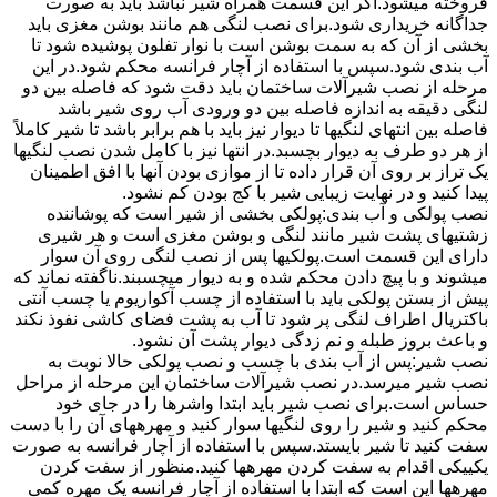
فروخته میشود.اگر این قسمت همراه شیر نباشد باید به صورت
جداگانه خریداری شود.برای نصب لنگی هم مانند بوشن مغزی باید
بخشی از آن که به سمت بوشن است با نوار تفلون پوشیده شود تا
آب بندی شود.سپس با استفاده از آچار فرانسه محکم شود.در این
مرحله از نصب شیرآلات ساختمان باید دقت شود که فاصله بین دو
لنگی دقیقه به اندازه فاصله بین دو ورودی آب روی شیر باشد
فاصله بین انتهای لنگیها تا دیوار نیز باید با هم برابر باشد تا شیر کاملاً
از هر دو طرف به دیوار بچسبد.در انتها نیز با کامل شدن نصب لنگیها
یک تراز بر روی آن قرار داده تا از موازی بودن آنها با افق اطمینان
پیدا کنید و در نهایت زیبایی شیر با کج بودن کم نشود.
نصب پولکی و آب بندی:پولکی بخشی از شیر است که پوشاننده
زشتیهای پشت شیر مانند لنگی و بوشن مغزی است و هر شیری
دارای این قسمت است.پولکیها پس از نصب لنگی روی آن سوار
میشوند و با پیچ دادن محکم شده و به دیوار میچسبند.ناگفته نماند که
پیش از بستن پولکی باید با استفاده از چسب آکواریوم یا چسب آنتی
باکتریال اطراف لنگی پر شود تا آب به پشت فضای کاشی نفوذ نکند
و باعث بروز طبله و نم زدگی دیوار پشت آن نشود.
نصب شیر:پس از آب بندی با چسب و نصب پولکی حالا نوبت به
نصب شیر میرسد.در نصب شیرآلات ساختمان این مرحله از مراحل
حساس است.برای نصب شیر باید ابتدا واشرها را در جای خود
محکم کنید و شیر را روی لنگیها سوار کنید و مهرههای آن را با دست
سفت کنید تا شیر بایستد.سپس با استفاده از آچار فرانسه به صورت
یکییکی اقدام به سفت کردن مهرهها کنید.منظور از سفت کردن
مهرهها این است که ابتدا با استفاده از آچار فرانسه یک مهره کمی