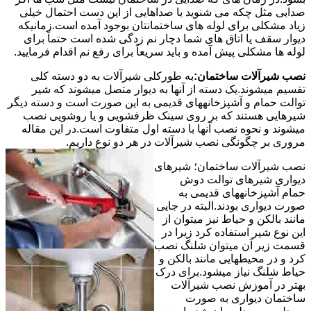
صدایی مثل چکه می شنوید یا صداهایی از این دست احتمال خیلی
زیاد مشکلی برای لوله های ساختمانتان بوجود آمده است.زمانیکه
دیوار سقف یا اتاق های شما دچار نم زدگی شده است حتماً برای
لوله ها مشکلی پیش آمده و باید سریعاً برای رفع نم اقدام فرمایید.
نصب شیرآلات ساختمان:
به طورکلی شیرآلات به دو دسته کلی
تقسیم میشوند.یک دسته از آنها به دیوار متصل میشوند که شیر
توالت حمام و آشپزخانههای قدیمی به این صورت است و دسته دیگر
شیرهایی هستند که بر روی سینک ظرفشویی و یا روشویی نصب
میشوند و نحوه نصب آنها با دسته اول متفاوت است.در این مقاله
مروری بر چگونگی نصب شیرآلات در هر دو نوع داریم.
نصب شیرآلات ساختمان؛ شیرهای
دیواری شیرهای توالت دوش
حمام آشپزخانههای قدیمی به
صورت دیواری بودند.البته در جایی
مانند بالکن و حیاط نیز میتوان از
این نوع شیر استفاده کرد زیرا در
قسمت زیر آن میتوان شلنگ نصب
کرد و در محیطهایی مانند بالکن و
حیاط شلنگ نیاز میشود.برای درک
بهتر در آموزش نصب شیرآلات
ساختمان دیواری به صورت