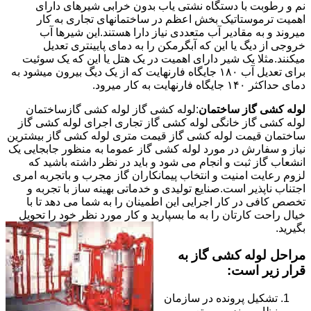
نم و رطوبت با دستگاه نشتی یاب بدون خرابی شیرهای دارای
اهمیت ترموستاتیک بخش اعظم در ساختمانهای تجاری به کار
میروند و به مقادیر آب متعددی نیاز دارا هستند.این شیرها آب
خروجی از دیگ یا این که آبگرمکن را به دمای پایینتری تعدیل
میکنند.مثلا یک شیر دارای اهمیت در یک هتل یا این که یک سوئیت
برای تعدیل آب ۱۸۰ جایگاه فارنهایت که از یک دیگ بیرون میشود به
دمای حداکثر ۱۴۰ جایگاه فارنهایت به کار میرود.
لوله کشی گاز ساختمان
:لوله کشی گاز لوله کشی گازساختمان
لوله کشی گاز خانگی لوله کشی گاز تجاری اجرای لوله کشی گاز
ساختمان قیمت لوله کشی گاز قیمت متری لوله کشی گاز بیشترین
نیاز و سفارش در مورد لوله کشی گاز عموما به منظور جابجایی یک
انشعاب گاز ثبت و انجام می شود و باید در نظر داشته باشید که
لزوم رعایت امنیت و انتخاب پیمانکاران گاز مجرب و باتجربه امری
اجتناب ناپذیر است.صنایع تولیدی و خدماتی بهینه ساز با تجربه و
تخصص کافی در کار اجرایی این اطمینان را به شما می دهد تا با
خیال راحت کارتان را به ما بسپارید و کار مورد نظر خود را تحویل
بگیرید.
مراحل لوله کشی گاز به
قرار زیر است:
تشکیل پرونده در سازمان