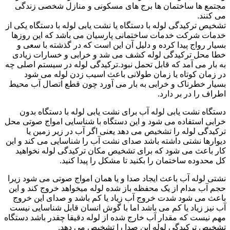
مجتمع ها ساختمان ها برج های مسکونی و منازل شخصی زندگی
می کنند.
تشخیص ترکیدگی لوله با دستگاه یا نشت یابی لوله با دستگاه یکی از
خدمات شرکت خدمات ساختمانی پارسیان می باشد که این روزها
بسیار رواج پیدا کرده و دلیل آن این است که در گذشته با سعی و
خطا محل ترکیدگی لوله کشف می شد و خرابی و خسارات زیادی
به بار می آمد که قابل تحمل نبود.ترکیدگی لوله در سیستم اصلی چه
در زمان کوتاه یا زمان طولانی باعث اسیب زدن لوله می شود
بسیار خطرناک و خرابی به بار می آورد چون قطع اتصال آب محیط
اطراف را در بر دارد.
دستگاه نشت یابی لوله آب برای نشت یابی لوله با دستگاه بدون
خرابی استفاده می شود و این دستگاه با شناسایی امواج صوتی محل
ترکیدگی لوله را تشخیص می دهد یعنی اگر آب در زیر زمین یا
دیوارها نشتی داشته باشد صدای نشت آب را شناسایی می کند و این
کار باعث می شود که برای تشخیص مکان ترکیدگی لوله نخواهید
کل محدوده ساختمان را بکنید تا مشکل را پیدا کنید.
نشتی لوله آب باعث ایجاد صدا و یا همان امواج صوتی می شود زیرا
حجم آب مدام از یک محفظه باز شده لوله میخواهد خروج کند و این
باعث می شود شدت خروج آب زیاد یا کم باشد و صدای این خروج
آب نیز زیاد یا کم می باشد اما با گوش انسان قابل شناسایی نیست
مهم نیست که مقدار آب خارج شده از لوله دقیقا چقدر باشد دستگاه
تشخیص ترکیدگی لوله این صدا را تشخیص می دهد.