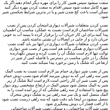
سفت میشود سپس همین کار را برای مهره دیگر انجام دهید.اگر یک
مهره کامل سفت شود سپس اقدام به سفت کردن مهره دیگر کنید
ممکن است باعث کج شدن شیر و یا در بدترین شرایط شکستن شیر
شود.
نصب کردن متعلقات شیرآلات دیواری:امتحان کردن پس از نصب
شیرآلات ساختمان لازم است نصبت به عملکرد مناسب آن اطمینان
پیدا کنید.برای این کار جریان آب را برقرار کرده تا ببینید آب به خوبی
جریان دارد و از جایی در اتصالات آن نشتی نداشته باشد.
نصب کردن متعلقات شیرآلات دیواری:در انتها نیز باید گفت نصب
شیرآلات دیواری همگی مانند هم است.پس از نصب شیر دیواری
توالت تنها لازم است شلنگ آن را نصب کرده و سپس نگهدارنده
شلنگ را در جایی مناسب در دسترس با فاصله کمی از شیر در
ارتفاعی که شلنگ با زمین برخورد پیدا نمیکند نصب کنید.
پس از نصب شیر دیواری حمام نیز لازم است نسبت به نصب المک
شیر سه راهی آبی که به دوش میرسد اقدام شود.نصب دوش حمام
پس از نصب شیر آن کار راحتی است.لازم است ابتلا شلنگ از زیر
شیر به المک متصل شود سپس المک در ارتفاع مشخصی روی دیوار
پیچ شود با استفاده از سه راهی شلنگی که از زیر آمده است را به
المک متصل کنید و یک سر سه راهی نیز به شلنگ دوش متحرک
متصل میشود.در اینجا باید دقت شود که سه راهی درست نصب شود
تا از افت فشار آب دوش پیشگیری شود.
نصب شیرآلات ساختمانی رو سینکی:نصب شیرآلات ساختمانی