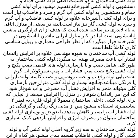
لوله کشی ساختمان به دو قسمت اصلی لوله کشی حمام و
دستشویی و لوله کشی آشپزخانه تقسیم میشود.برای لوله کشی
حمام و دستشویی به لوله کشی آب گرم و سرد و فاضلاب نیاز است
و برای لوله کشی آشپزخانه علاوه بر لوله کشی فاضلاب و آب گرم
و سرد به لوله کشی گاز نیز نیاز است.البته در بعضی از منازل اتاقی
به نام لاندری نیز ساخته شده است که هدف از آن قرارگیری ماشین
لباسشویی است.اما در اکثر منازل ایرانی ماشین لباسشویی در
آشپزخانه قرار میگیرد که از نظر طراحی معماری و زیبایی شناسی
کاری کاملاً غلط است.
لوله کشی آب ساختمان به شیوه مهندسی علاوه بر افزایش راندمان
فشار آب باعث مصرف بهینه آب میگردد.لوله کشی ساختمان به
طور کلی شامل نصب و یا بازسازی لوله های قدیمی نصب پکیج و
لوله کشی پکیج نصب پمپ فشار آب یا پمپ سیرکولار آب گرم
نشت یابی لوله رفع نم و نصب روشویی و نصب کاسه توالت ایرانی
یا فرنگی میباشد.چنانچه نوسازی لوله کشی منزل حین بازسازی
کلی میتواند منجر به افزایش فشار آب مصرفی و آب شوفاژ شود
که این امر راندامان شوفاژ در منزل را افزایش میدهد.از آنجایی که
برای لوله کشی داخلی ساختمان معمولاً از لوله فلزی به قطر ۲
سانتیمتری استفاده میشود پس از مدتی زنگ زدگی و گرفتگی در
لوله فشار آب را بسیار کاهش میدهد.با تعویض و نوسازی لوله کشی
ساختمان میتوان در مصرف انرژی و افزایش بازدهی کمک بسیاری
کرد.
لوله کشی ساختمان به سه زیر گروه اصلی لوله کشی آب و لوله
کشی گاز و لوله کشی فاضلاب تقسیم بندی میشود.هر کدام از این