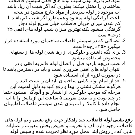
شود.کم یا زیاد بودن شیب لوله های افقی سیستم فاضلاب
ساختمان را مختل میکند؛ بطوری که اگر شیب آن زیاد باشد
آب موجود در لوله سریعتر از مواد خارج میشود در نتیجه
باعث گرفتگی لوله میشود.و همینطور اگر شیب کم باشد با
کم شدن میزان جریان فاضلاب خیلی سریع لوله دچار
گرفتگی میشود.نکته:بهترین میزان شیب لوله های افقی «۲
درجه»است.
اتصالاتی که در سیستم فاضلاب ساختمان مورد استفاده قرار
میگیرد «۴۵ درجه»است.
برای نگه داشتن و جلوگیری از رها شدن لوله ها از بستهای
مخصوص استفاده میشود.
نصب دریچه بازدید قبل از اتصال لوله قائم به افقی و در
انتهای لوله های افقی ضروری است و باید در دسترس باشد تا
در صورت لزوم از آن استفاده شود.
بعد از اتمام لوله کشی ساختمان باید آن را تست کنید و
هرگونه مشکل نشتی را پیدا و رفع کنید.به دلیل اهمیت این
مرحله که موجب جلوگیری از انتشار بو و آلودگی میشود حتما
در چند نوبت و به مدت تقریبی ۵ ساعت این آزمایش را با آب
انجام داده تا کاملا از آب بندی شدن سیستم فاضلاب اطمینان
حاصل شود..
رفع نشتی لوله فاضلاب
:چند راهکار جهت رفع نشتی و نم لوله های
فاضلاب وجود دارد.الف-با تخریب و تعویض بخش معیوب و عملیات
بنایی که در روش ابتدا محل مورد نظر تخریب شده و سپس لوله