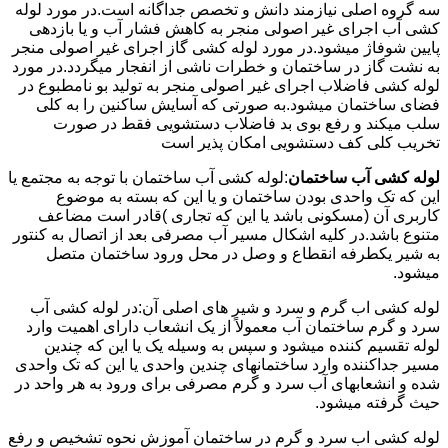
سه گروه اصلی نیازمند دانش و تخصص جداگانه است.در مورد لوله
کشی آب اجرای غیر اصولی منجر به کاهش فشار آب و یا بازدهی
پایین شوفاژ میشود.در مورد لوله کشی گاز اجرای غیر اصولی منجر
به نشت گاز در ساختمان و خطرات ناشی از انفجار میگردد.در مورد
لوله کشی فاضلاب اجرای غیر اصولی منجر به تولید بو نامطبوع در
فضای ساختمان میشود.به صورتی که آسایش ساکنین را به کلی
سلب میکند و رفع بوی بد فاضلاب دستشویی فقط در صورت
تخریب کلی کف دستشویی امکان پذیر است
لوله کشی آب ساختمان
:لوله کشی آب ساختمان با توجه به مجتمع یا
این که تک واحدی بودن ساختمان و یا این که بسته به موضوع
کاربری آن (مسکونی باشد یا این که تجاری )قادر است مضاعف
متنوع باشد.در کلیه اشکال مسیر آب مصرفی بعد از اتصال به کنتور
به شیر یکطرفه انقطاع و وصل در محل ورود ساختمان متصل
میشود.
لوله کشی اب گرم و سرد و شیر های اصلی آن:در لوله کشی آب
سرد و گرم ساختمان آب معمولاً از یک انشعاب دارای اهمیت وارد
لوله تقسیم کننده میشود و سپس به وسیله یک یا این که چندین
مسیر جداکننده وارد ساختمانهای چندین واحدی یا این که تک واحدی
شده و انشعابهای آب سرد و گرم مصرفی برای ورود به هر واحد در
حیث گرفته میشود.
لوله کشی اب سرد و گرم در ساختمان آموزش نحوه تشخیص و رفع