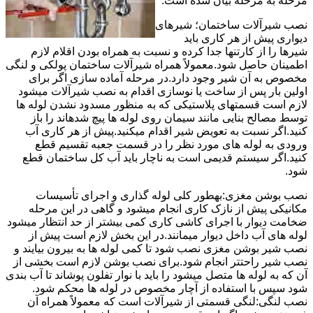
مرحله به مرحله بیان شده است.
نصب شیرآلات ساختمان؛ شیرهای
دیواری پیش از هر کاری باید
شیرها را از کارتنها جدا کرده و نسبت به همراه بودن اقلام لازم
اطمینان حاصل شود.معمولاً همراه شیرآلات ساختمان پولکی و لنگی
مخصوص به آن شیر وجود دارد.در مرحله آماده سازی اگر برای
اولین بار پس از ساخت یا نوسازی اقدام به نصب شیرآلات میشود
لازم است قسمتهای پلاستیکی که به منظور مسدود نشدن لوله ها
توسط مصالح بنایی مانند سیمان روی لوله ها پیچ شدهاند را باز
کنید.اگر نسبت به تعویض شیر اقدام میکنید.پیش از هر کاری آب
ورودی به لوله های مورد نظر را در قسمت جعبه تقسیم قطع
کنید.اگر سیستم قدیمی است به ناچار باید آب کل ساختمان قطع
شود.
نصب بوشن مغزی:بهطور کلی لوله گذاری و اجرای تأسیسات
مکانیکی پیش از نازک کاری انجام میشود و گاهی در این مرحله
ضخامت دیوار با اجرای کاشی کاری کمی بیشتر از حد انتظار میشود
لوله های آب داخل دیوار میمانند.در این بخش لازم است پیش از
نصب شیر بوشن مغزی نصب شود تا کمی لوله ها به بیرون بیایند و
نصب شیر راحتتر انجام شود.برای نصب بوشن لازم است بخشی از
آن که به لوله ها متصل میشود را باید با نوار تفلون پوشاند تا آب بندی
شود سپس با استفاده از آچار مخصوص در لوله ها محکم شود.
نصب لنگی:لنگی قسمتی از شیرآلات است که معمولاً همراه آن