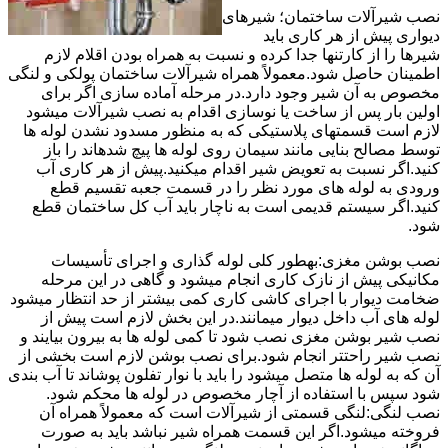
نصب شیرآلات ساختمان؛ شیرهای
دیواری پیش از هر کاری باید
شیرها را از کارتنها جدا کرده و نسبت به همراه بودن اقلام لازم
اطمینان حاصل شود.معمولاً همراه شیرآلات ساختمان پولکی و لنگی
مخصوص به آن شیر وجود دارد.در مرحله آماده سازی اگر برای
اولین بار پس از ساخت یا نوسازی اقدام به نصب شیرآلات میشود
لازم است قسمتهای پلاستیکی که به منظور مسدود نشدن لوله ها
توسط مصالح بنایی مانند سیمان روی لوله ها پیچ شدهاند را باز
کنید.اگر نسبت به تعویض شیر اقدام میکنید.پیش از هر کاری آب
ورودی به لوله های مورد نظر را در قسمت جعبه تقسیم قطع
کنید.اگر سیستم قدیمی است به ناچار باید آب کل ساختمان قطع
شود.
نصب بوشن مغزی:بهطور کلی لوله گذاری و اجرای تأسیسات
مکانیکی پیش از نازک کاری انجام میشود و گاهی در این مرحله
ضخامت دیوار با اجرای کاشی کاری کمی بیشتر از حد انتظار میشود
لوله های آب داخل دیوار میمانند.در این بخش لازم است پیش از
نصب شیر بوشن مغزی نصب شود تا کمی لوله ها به بیرون بیایند و
نصب شیر راحتتر انجام شود.برای نصب بوشن لازم است بخشی از
آن که به لوله ها متصل میشود را باید با نوار تفلون پوشاند تا آب بندی
شود سپس با استفاده از آچار مخصوص در لوله ها محکم شود.
نصب لنگی:لنگی قسمتی از شیرآلات است که معمولاً همراه آن
فروخته میشود.اگر این قسمت همراه شیر نباشد باید به صورت