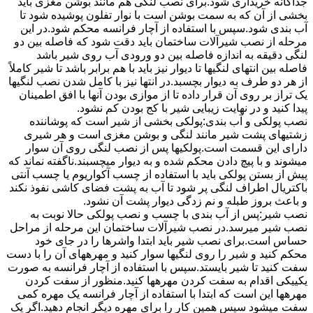
جداگانه خریداری شود.برای نصب لنگی هم مانند بوشن مغزی باید
بخشی از آن که به سمت بوشن است با نوار تفلون پوشیده شود تا
آب بندی شود.سپس با استفاده از آچار فرانسه محکم شود.در این
مرحله از نصب شیرآلات ساختمان باید دقت شود که فاصله بین دو
لنگی دقیقه به اندازه فاصله بین دو ورودی آب روی شیر باشد
فاصله بین انتهای لنگیها تا دیوار نیز باید با هم برابر باشد تا شیر کاملاً
از هر دو طرف به دیوار بچسبد.در انتها نیز با کامل شدن نصب لنگیها
یک تراز بر روی آن قرار داده تا از موازی بودن آنها با افق اطمینان
پیدا کنید و در نهایت زیبایی شیر با کج بودن کم نشود.
نصب پولکی و آب بندی:پولکی بخشی از شیر است که پوشاننده
زشتیهای پشت شیر مانند لنگی و بوشن مغزی است و هر شیری
دارای این قسمت است.پولکیها پس از نصب لنگی روی آن سوار
میشوند و با پیچ دادن محکم شده و به دیوار میچسبند.ناگفته نماند که
پیش از بستن پولکی باید با استفاده از چسب آکواریوم یا چسب آنتی
باکتریال اطراف لنگی پر شود تا آب به پشت فضای کاشی نفوذ نکند
و باعث بروز طبله و نم زدگی دیوار پشت آن نشود.
نصب شیر:پس از آب بندی با چسب و نصب پولکی حالا نوبت به
نصب شیر میرسد.در نصب شیرآلات ساختمان این مرحله از مراحل
حساس است.برای نصب شیر باید ابتدا واشرها را در جای خود
محکم کنید و شیر را روی لنگیها سوار کنید و مهرههای آن را با دست
سفت کنید تا شیر بایستد.سپس با استفاده از آچار فرانسه به صورت
یکییکی اقدام به سفت کردن مهرهها کنید.منظور از سفت کردن
مهرهها این است که ابتدا با استفاده از آچار فرانسه یک مهره کمی
سفت میشود سپس همین کار را برای مهره دیگر انجام دهید.اگر یک