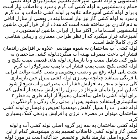
دستشویی و لوله کشی آشپزخانه تقسیم میشود.برای لوله کشی
حمام و دستشویی به لوله کشی آب گرم و سرد و فاضلاب نیاز است
و برای لوله کشی آشپزخانه علاوه بر لوله کشی فاضلاب و آب گرم
و سرد به لوله کشی گاز نیز نیاز است.البته در بعضی از منازل اتاقی
به نام لاندری نیز ساخته شده است که هدف از آن قرارگیری ماشین
لباسشویی است.اما در اکثر منازل ایرانی ماشین لباسشویی در
آشپزخانه قرار میگیرد که از نظر طراحی معماری و زیبایی شناسی
کاری کاملاً غلط است.
لوله کشی آب ساختمان به شیوه مهندسی علاوه بر افزایش راندمان
فشار آب باعث مصرف بهینه آب میگردد.لوله کشی ساختمان به
طور کلی شامل نصب و یا بازسازی لوله های قدیمی نصب پکیج و
لوله کشی پکیج نصب پمپ فشار آب یا پمپ سیرکولار آب گرم
نشت یابی لوله رفع نم و نصب روشویی و نصب کاسه توالت ایرانی
یا فرنگی میباشد.چنانچه نوسازی لوله کشی منزل حین بازسازی
کلی میتواند منجر به افزایش فشار آب مصرفی و آب شوفاژ شود
که این امر راندامان شوفاژ در منزل را افزایش میدهد.از آنجایی که
برای لوله کشی داخلی ساختمان معمولاً از لوله فلزی به قطر ۲
سانتیمتری استفاده میشود پس از مدتی زنگ زدگی و گرفتگی در
لوله فشار آب را بسیار کاهش میدهد.با تعویض و نوسازی لوله کشی
ساختمان میتوان در مصرف انرژی و افزایش بازدهی کمک بسیاری
کرد.
لوله کشی ساختمان به سه زیر گروه اصلی لوله کشی آب و لوله
کشی گاز و لوله کشی فاضلاب تقسیم بندی میشود.هر کدام از این
سه گروه اصلی نیازمند دانش و تخصص جداگانه است.در مورد لوله