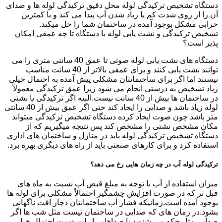
دستگاه تشخیص ترکیدگی لوله محل دقیق ترکیدگی لوله ها و صدای
آن را از روی شدت کم یا زیاد شدن آب پیدا می کند و با کمترین
خرابی مشکل بوجود آمده در ساختمان شما را حل میکند.
تشخیص ترکیدگی و نشت یابی لوله با دستگاه تا چه عمقی امکان
پذیر است؟
دستگاه های نشت یابی لوله صوتی تا عمق 40 سانتی متری را می
توانند نشت یابی کنند و برای عمقی بالاتر از 40 سانت مناسب
نیستند اما اگر برای ساختمانتان مشکلی پیش آمده به احتمال خیلی
زیاد تشخیص به درستی انجام می شود زیرا عمق ترکیدگی معمولاً
در ساختمان ها بیش از 40 سانت نیست.البته اگر ترکیدگی یا نشتی
لوله زیاد باشد و صدایی را ایجاد کند حتی اگر عمق بیش از 40 سانتی
متر باشد چون صوت ایجاد کرده دستگاه تشخیص ترکیدگی میتواند
مکان مشخص نشتی را مشخص کند پس نتیجه میگیریم که از
دستگاه تشخیص ترکیدگی لوله باید در منازل و ساختمان های اداری
استفاده کرد و برای کارهای صنعتی باید از راه های دیگری بهره برد.
ترکیدگی لوله آب در چه زمان هایی رخ می دهد؟
میزان استفاده از آب با توجه به مبلغ قبض آب نسبت به ماه های
قبل تر که در صورت افزایش چشمگیر احتمالاً مشکلی برای لوله ها
بوجود آمده است.زمانیکه فشار آب ساختمانتان دچار افت ناگهانی
بشود.در زمان های که صدایی در ساختمان نیست مثل شب ها اگر
صدایی مثل چکه می شنوید یا صداهایی از این دست احتمال خیلی