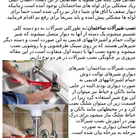
زیاد مشکلی برای لوله های ساختمانتان بوجود آمده است.زمانیکه
دیوار سقف یا اتاق های شما دچار نم زدگی شده است حتماً برای
لوله ها مشکلی پیش آمده و باید سریعاً برای رفع نم اقدام فرمایید.
نصب شیرآلات ساختمان:
به طورکلی شیرآلات به دو دسته کلی
تقسیم میشوند.یک دسته از آنها به دیوار متصل میشوند که شیر
توالت حمام و آشپزخانههای قدیمی به این صورت است و دسته دیگر
شیرهایی هستند که بر روی سینک ظرفشویی و یا روشویی نصب
میشوند و نحوه نصب آنها با دسته اول متفاوت است.در این مقاله
مروری بر چگونگی نصب شیرآلات در هر دو نوع داریم.
نصب شیرآلات ساختمان؛ شیرهای
دیواری شیرهای توالت دوش
حمام آشپزخانههای قدیمی به
صورت دیواری بودند.البته در جایی
مانند بالکن و حیاط نیز میتوان از
این نوع شیر استفاده کرد زیرا در
قسمت زیر آن میتوان شلنگ نصب
کرد و در محیطهایی مانند بالکن و
حیاط شلنگ نیاز میشود.برای درک
بهتر در آموزش نصب شیرآلات
ساختمان دیواری به صورت
مرحله به مرحله بیان شده است.