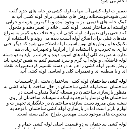
انجام می شود.
تعمیرات لوله کشی آب تنها به لوله کشی در خانه های جدید گفته
نمی شود.خوشبختانه روش های مختلفی برای لوله کشی آب به
کمک خانه های قدیمی نیز به وجود آمده و با کمترین هزینه و خرابی
توانسته اند ساختار قدیمی لوله کشی خانه را تغییر دهند و متحول
کنند.حتی برای تعمیرات لوله کشی آب و فاضلاب هم کمتر به سراغ
متدهای قبلی برای اصلاح لوله آسیب دیده می روند و با استفاده از
تکنیک ها و روش های نوین آسیب لوله اصلاح می شود که دیگر حتی
نیازی به تخریب و یا استفاده از از ابزارها و تجهیزات زیادی هم
ندارد.به صورت کلی لوله های آسیب دیده و خراب را باید به دو دسته
لوله فاضلابی و لوله آب گرم و سرد تقسیم کنیم.به همین ترتیب باید
روش تعمیر لوله کشی را هم به دو دسته تقسیم کرد.تعمیرات نقطه
ای و یا منطقه ای و تعمیرات کلی و اساسی لوله کشی آب.
لوله کشی ساختمان
:لوله کشی ساختمان بخشی از تاسیسات
ساختمان است.لوله کشی ساختمان در حال ساخت با لوله کشی به
منظور بازسازی ساختمان دو مسئله کاملاً متفاوت است.در
ساختمان های نوساز با توجه به اینکه تاسیسات ساختمان از روی
نقشه پیش میرود دست سازنده ساختمان در جایگذاری تجهیزات و
لوازم بازتر است اما در بازسازی لوله کشی ساختمان با توجه به
محدویت های موجود دست مهندس طراح اندکی بسته است.
لوله کشی ساختمان به دو قسمت اصلی لوله کشی حمام و