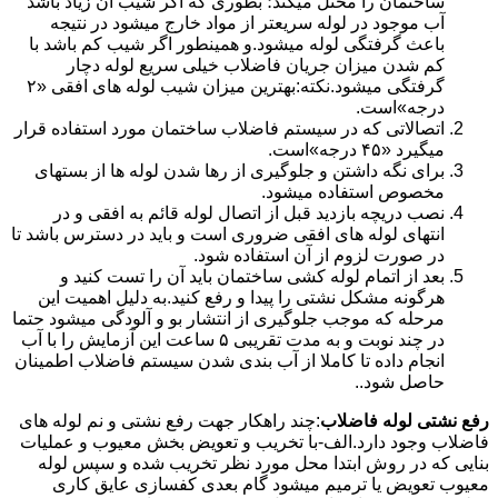
ساختمان را مختل میکند؛ بطوری که اگر شیب آن زیاد باشد
آب موجود در لوله سریعتر از مواد خارج میشود در نتیجه
باعث گرفتگی لوله میشود.و همینطور اگر شیب کم باشد با
کم شدن میزان جریان فاضلاب خیلی سریع لوله دچار
گرفتگی میشود.نکته:بهترین میزان شیب لوله های افقی «۲
درجه»است.
اتصالاتی که در سیستم فاضلاب ساختمان مورد استفاده قرار
میگیرد «۴۵ درجه»است.
برای نگه داشتن و جلوگیری از رها شدن لوله ها از بستهای
مخصوص استفاده میشود.
نصب دریچه بازدید قبل از اتصال لوله قائم به افقی و در
انتهای لوله های افقی ضروری است و باید در دسترس باشد تا
در صورت لزوم از آن استفاده شود.
بعد از اتمام لوله کشی ساختمان باید آن را تست کنید و
هرگونه مشکل نشتی را پیدا و رفع کنید.به دلیل اهمیت این
مرحله که موجب جلوگیری از انتشار بو و آلودگی میشود حتما
در چند نوبت و به مدت تقریبی ۵ ساعت این آزمایش را با آب
انجام داده تا کاملا از آب بندی شدن سیستم فاضلاب اطمینان
حاصل شود..
رفع نشتی لوله فاضلاب
:چند راهکار جهت رفع نشتی و نم لوله های
فاضلاب وجود دارد.الف-با تخریب و تعویض بخش معیوب و عملیات
بنایی که در روش ابتدا محل مورد نظر تخریب شده و سپس لوله
معیوب تعویض یا ترمیم میشود گام بعدی کفسازی عایق کاری