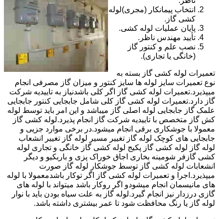
ناظر.
انتخاب پیمانکار (مجری)لوله
کشی گاز.
پایان عملیات لوله کشی.
تأیید مهندس ناظر.
نصب علم و کنتور گاز
(خانگی یا تجاری).
تعمیرات لوله کشی گاز بسته به
نوع تعمیرات سایز لوله ها سایز کنتور و میزان گاز مصرفی انجام
میپذیرد.تعمیرات لوله کشی گاز اگر کلی باشدنیاز به تاییدیه شرکت
گاز دارد.تعمیرات لوله کشی گاز کلی شامل جابجایی کنتور جابجایی
علمک گاز جابجایی لوله اصلی گاز میباشد و این امر باید توسط لوله
کش گاز متخصص با تاییدیه شرکت گاز انجام پذیرد.لوله کشی گاز
معمولا با جوشکاری برقی انجام میشود.در برخی موارد جزیی و
جابجایی های کوچک لوله گاز تغییر مسیر لوله گاز تغییر انشعاب
لوله گاز لوله کشی گاز پکیج لوله کشی گاز خانگی و تجاری لوله
کشی گازفر شومینه بخاری اجاق خوراک پزی و باربکیو و دیگر
انشعابات لوله کشی گاز توسط جوشکار لوله گاز صورت
میپذیرد.اجرا و تعمیرات لوله کشی گاز اگر توکار باشدمعمولا با لوله
های مانیسمان انجام میشودو اگر روکار باشد میتواند با لوله های
گازی درزدار نیز انجام گیرد.لوله گاز به علت سیاه بودن باید با نوار
لوله گاز یا رنگ محافظت شود تا عمر بیشتری داشته باشد.