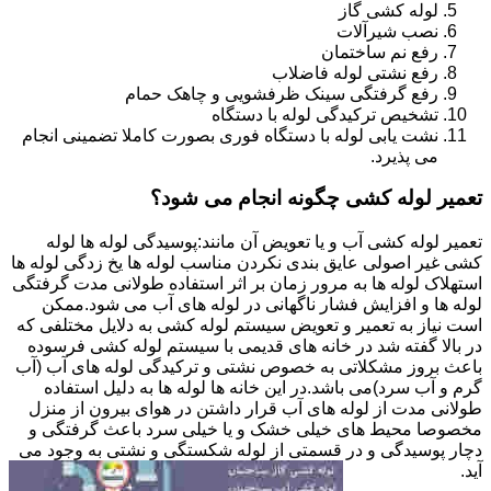
لوله کشی گاز
نصب شیرآلات
رفع نم ساختمان
رفع نشتی لوله فاضلاب
رفع گرفتگی سینک ظرفشویی و چاهک حمام
تشخیص ترکیدگی لوله با دستگاه
نشت یابی لوله با دستگاه فوری بصورت کاملا تضمینی انجام
می پذیرد.
تعمیر لوله کشی چگونه انجام می شود؟
تعمیر لوله کشی آب و یا تعویض آن مانند:پوسیدگی لوله ها لوله
کشی غیر اصولی عایق بندی نکردن مناسب لوله ها یخ زدگی لوله ها
استهلاک لوله ها به مرور زمان بر اثر استفاده طولانی مدت گرفتگی
لوله ها و افزایش فشار ناگهانی در لوله های آب می شود.ممکن
است نیاز به تعمیر و تعویض سیستم لوله کشی به دلایل مختلفی که
در بالا گفته شد در خانه های قدیمی با سیستم لوله کشی فرسوده
باعث بروز مشکلاتی به خصوص نشتی و ترکیدگی لوله های آب (آب
گرم و آب سرد)می باشد.در این خانه ها لوله ها به دلیل استفاده
طولانی مدت از لوله های آب قرار داشتن در هوای بیرون از منزل
مخصوصا محیط های خیلی خشک و یا خیلی سرد باعث گرفتگی و
دچار پوسیدگی و در قسمتی از لوله شکستگی و نشتی به وجود می
آید.