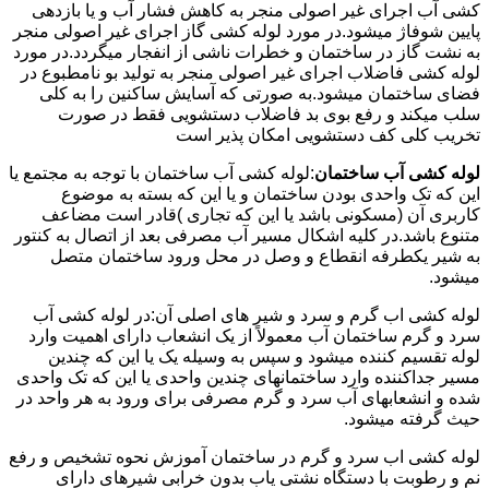
کشی آب اجرای غیر اصولی منجر به کاهش فشار آب و یا بازدهی
پایین شوفاژ میشود.در مورد لوله کشی گاز اجرای غیر اصولی منجر
به نشت گاز در ساختمان و خطرات ناشی از انفجار میگردد.در مورد
لوله کشی فاضلاب اجرای غیر اصولی منجر به تولید بو نامطبوع در
فضای ساختمان میشود.به صورتی که آسایش ساکنین را به کلی
سلب میکند و رفع بوی بد فاضلاب دستشویی فقط در صورت
تخریب کلی کف دستشویی امکان پذیر است
لوله کشی آب ساختمان
:لوله کشی آب ساختمان با توجه به مجتمع یا
این که تک واحدی بودن ساختمان و یا این که بسته به موضوع
کاربری آن (مسکونی باشد یا این که تجاری )قادر است مضاعف
متنوع باشد.در کلیه اشکال مسیر آب مصرفی بعد از اتصال به کنتور
به شیر یکطرفه انقطاع و وصل در محل ورود ساختمان متصل
میشود.
لوله کشی اب گرم و سرد و شیر های اصلی آن:در لوله کشی آب
سرد و گرم ساختمان آب معمولاً از یک انشعاب دارای اهمیت وارد
لوله تقسیم کننده میشود و سپس به وسیله یک یا این که چندین
مسیر جداکننده وارد ساختمانهای چندین واحدی یا این که تک واحدی
شده و انشعابهای آب سرد و گرم مصرفی برای ورود به هر واحد در
حیث گرفته میشود.
لوله کشی اب سرد و گرم در ساختمان آموزش نحوه تشخیص و رفع
نم و رطوبت با دستگاه نشتی یاب بدون خرابی شیرهای دارای