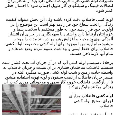
تعمیرات لوله کشی گاز تا جایی که امکان دارد باید از به کار بردن
اتصالات فیتینگ و شیلنگهای گاز طویل اجتناب شود تا احتمال خطر
کمتر شود.
لوله کشی فاضلاب دقت کرده باشید ولی این بخش میتواند کیفیت
زندگی را تحت شعاع خود قرار دهد.بهتر است این موضوع را در
اولویت خود قرار دهید چون به طور مستقیم با سلامت شما و
عزیزانتان ارتباط دارد و اشتباه یا سهلانگاری در اجرای آن انتشار
آلودگی بوی بد محیط و افزایش هزینهها در بلند مدت را موجب
میشود.تمام آییننامهها موجود برای لوله کشی مخصوصا لوله کشی
فاضلاب برای حفظ ایمنی و بهداشت عموم مردم وضع شدهاند و
تمام آنها لازمالاجرا هستند.
برخلاف سیستم لوله کشی آب که در آن جریان آب تحت فشار است
سیستم فاضلاب ساختمان فشاری بر آن نیست و جریان فاضلاب به
واسطه جاذبه زمین و شیب لوله کشی صورت میگیرد.البته در
مسیر جریان فاضلاب از نصب سیفون و لوله تهویه استفاده میشود
تا از بازگشت فاضلاب خروج گاز سمی و موجوداتی موزی که در آن
زندگی میکنند جلوگیری کند.
لوله کشی فاضلاب:
مزایای
اجرای صحیح لوله کشی
فاضلاب
۱-برآورد دقیق مقدار مواد و