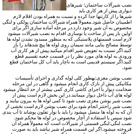
نصب شیرآلات ساختمان؛ شیرهای
دیواری پیش از هر کاری باید
شیرها را از کارتنها جدا کرده و نسبت به همراه بودن اقلام لازم
اطمینان حاصل شود.معمولاً همراه شیرآلات ساختمان پولکی و لنگی
مخصوص به آن شیر وجود دارد.در مرحله آماده سازی اگر برای
اولین بار پس از ساخت یا نوسازی اقدام به نصب شیرآلات میشود
لازم است قسمتهای پلاستیکی که به منظور مسدود نشدن لوله ها
توسط مصالح بنایی مانند سیمان روی لوله ها پیچ شدهاند را باز
کنید.اگر نسبت به تعویض شیر اقدام میکنید.پیش از هر کاری آب
ورودی به لوله های مورد نظر را در قسمت جعبه تقسیم قطع
کنید.اگر سیستم قدیمی است به ناچار باید آب کل ساختمان قطع
شود.
نصب بوشن مغزی:بهطور کلی لوله گذاری و اجرای تأسیسات
مکانیکی پیش از نازک کاری انجام میشود و گاهی در این مرحله
ضخامت دیوار با اجرای کاشی کاری کمی بیشتر از حد انتظار میشود
لوله های آب داخل دیوار میمانند.در این بخش لازم است پیش از
نصب شیر بوشن مغزی نصب شود تا کمی لوله ها به بیرون بیایند و
نصب شیر راحتتر انجام شود.برای نصب بوشن لازم است بخشی از
آن که به لوله ها متصل میشود را باید با نوار تفلون پوشاند تا آب بندی
شود سپس با استفاده از آچار مخصوص در لوله ها محکم شود.
نصب لنگی:لنگی قسمتی از شیرآلات است که معمولاً همراه آن
فروخته میشود.اگر این قسمت همراه شیر نباشد باید به صورت