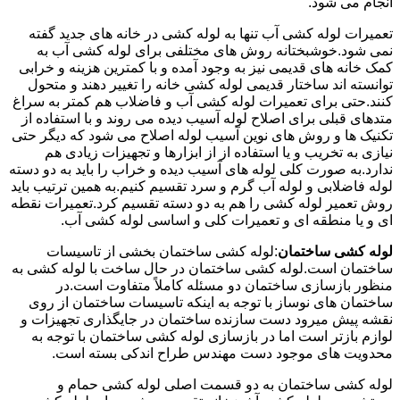
انجام می شود.
تعمیرات لوله کشی آب تنها به لوله کشی در خانه های جدید گفته
نمی شود.خوشبختانه روش های مختلفی برای لوله کشی آب به
کمک خانه های قدیمی نیز به وجود آمده و با کمترین هزینه و خرابی
توانسته اند ساختار قدیمی لوله کشی خانه را تغییر دهند و متحول
کنند.حتی برای تعمیرات لوله کشی آب و فاضلاب هم کمتر به سراغ
متدهای قبلی برای اصلاح لوله آسیب دیده می روند و با استفاده از
تکنیک ها و روش های نوین آسیب لوله اصلاح می شود که دیگر حتی
نیازی به تخریب و یا استفاده از از ابزارها و تجهیزات زیادی هم
ندارد.به صورت کلی لوله های آسیب دیده و خراب را باید به دو دسته
لوله فاضلابی و لوله آب گرم و سرد تقسیم کنیم.به همین ترتیب باید
روش تعمیر لوله کشی را هم به دو دسته تقسیم کرد.تعمیرات نقطه
ای و یا منطقه ای و تعمیرات کلی و اساسی لوله کشی آب.
لوله کشی ساختمان
:لوله کشی ساختمان بخشی از تاسیسات
ساختمان است.لوله کشی ساختمان در حال ساخت با لوله کشی به
منظور بازسازی ساختمان دو مسئله کاملاً متفاوت است.در
ساختمان های نوساز با توجه به اینکه تاسیسات ساختمان از روی
نقشه پیش میرود دست سازنده ساختمان در جایگذاری تجهیزات و
لوازم بازتر است اما در بازسازی لوله کشی ساختمان با توجه به
محدویت های موجود دست مهندس طراح اندکی بسته است.
لوله کشی ساختمان به دو قسمت اصلی لوله کشی حمام و