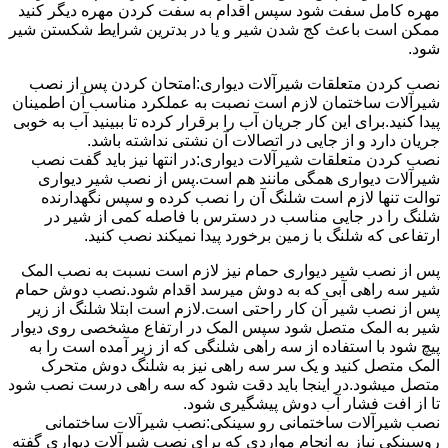
مهره کامل سفت شود سپس اقدام به سفت کردن مهره دیگر کنید
ممکن است باعث کج شدن شیر و یا در بدترین شرایط شکستن شیر
شود.
نصب کردن متعلقات شیرآلات دیواری:امتحان کردن پس از نصب
شیرآلات ساختمان لازم است نصبت به عملکرد مناسب آن اطمینان
پیدا کنید.برای این کار جریان آب را برقرار کرده تا ببینید آب به خوبی
جریان دارد و از جایی در اتصالات آن نشتی نداشته باشد.
نصب کردن متعلقات شیرآلات دیواری:در انتها نیز باید گفت نصب
شیرآلات دیواری همگی مانند هم است.پس از نصب شیر دیواری
توالت تنها لازم است شلنگ آن را نصب کرده و سپس نگهدارنده
شلنگ را در جایی مناسب در دسترس با فاصله کمی از شیر در
ارتفاعی که شلنگ با زمین برخورد پیدا نمیکند نصب کنید.
پس از نصب شیر دیواری حمام نیز لازم است نسبت به نصب المک
شیر سه راهی آبی که به دوش میرسد اقدام شود.نصب دوش حمام
پس از نصب شیر آن کار راحتی است.لازم است ابتلا شلنگ از زیر
شیر به المک متصل شود سپس المک در ارتفاع مشخصی روی دیوار
پیچ شود با استفاده از سه راهی شلنگی که از زیر آمده است را به
المک متصل کنید و یک سر سه راهی نیز به شلنگ دوش متحرک
متصل میشود.در اینجا باید دقت شود که سه راهی درست نصب شود
تا از افت فشار آب دوش پیشگیری شود.
نصب شیرآلات ساختمانی رو سینکی:نصب شیرآلات ساختمانی
روسینکی نیاز به انجام مواردی که برای نصب شیرآلات دیواری گفته