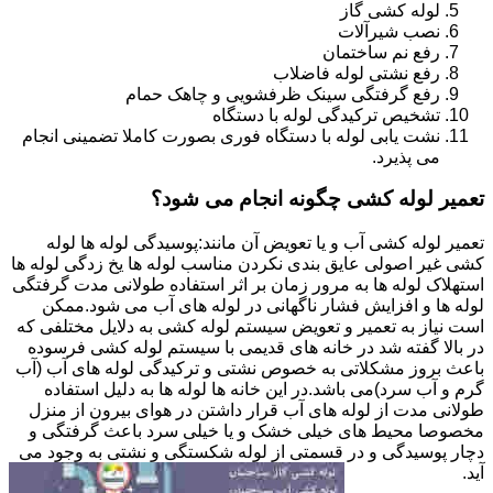
لوله کشی گاز
نصب شیرآلات
رفع نم ساختمان
رفع نشتی لوله فاضلاب
رفع گرفتگی سینک ظرفشویی و چاهک حمام
تشخیص ترکیدگی لوله با دستگاه
نشت یابی لوله با دستگاه فوری بصورت کاملا تضمینی انجام
می پذیرد.
تعمیر لوله کشی چگونه انجام می شود؟
تعمیر لوله کشی آب و یا تعویض آن مانند:پوسیدگی لوله ها لوله
کشی غیر اصولی عایق بندی نکردن مناسب لوله ها یخ زدگی لوله ها
استهلاک لوله ها به مرور زمان بر اثر استفاده طولانی مدت گرفتگی
لوله ها و افزایش فشار ناگهانی در لوله های آب می شود.ممکن
است نیاز به تعمیر و تعویض سیستم لوله کشی به دلایل مختلفی که
در بالا گفته شد در خانه های قدیمی با سیستم لوله کشی فرسوده
باعث بروز مشکلاتی به خصوص نشتی و ترکیدگی لوله های آب (آب
گرم و آب سرد)می باشد.در این خانه ها لوله ها به دلیل استفاده
طولانی مدت از لوله های آب قرار داشتن در هوای بیرون از منزل
مخصوصا محیط های خیلی خشک و یا خیلی سرد باعث گرفتگی و
دچار پوسیدگی و در قسمتی از لوله شکستگی و نشتی به وجود می
آید.