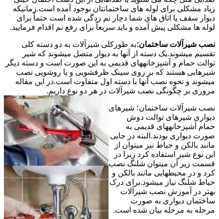
زیاد مشکلی برای لوله های ساختمانتان بوجود آمده است.زمانیکه
دیوار سقف یا اتاق های شما دچار نم زدگی شده است حتماً برای
لوله ها مشکلی پیش آمده و باید سریعاً برای رفع نم اقدام فرمایید.
نصب شیرآلات ساختمان:
به طورکلی شیرآلات به دو دسته کلی
تقسیم میشوند.یک دسته از آنها به دیوار متصل میشوند که شیر
توالت حمام و آشپزخانههای قدیمی به این صورت است و دسته دیگر
شیرهایی هستند که بر روی سینک ظرفشویی و یا روشویی نصب
میشوند و نحوه نصب آنها با دسته اول متفاوت است.در این مقاله
مروری بر چگونگی نصب شیرآلات در هر دو نوع داریم.
نصب شیرآلات ساختمان؛ شیرهای
دیواری شیرهای توالت دوش
حمام آشپزخانههای قدیمی به
صورت دیواری بودند.البته در جایی
مانند بالکن و حیاط نیز میتوان از
این نوع شیر استفاده کرد زیرا در
قسمت زیر آن میتوان شلنگ نصب
کرد و در محیطهایی مانند بالکن و
حیاط شلنگ نیاز میشود.برای درک
بهتر در آموزش نصب شیرآلات
ساختمان دیواری به صورت
مرحله به مرحله بیان شده است.