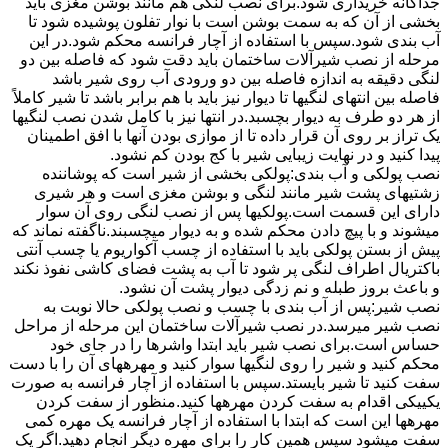
جداگانه خریداری شود.برای نصب لنگی هم مانند بوشن مغزی باید
بخشی از آن که به سمت بوشن است با نوار تفلون پوشیده شود تا
آب بندی شود.سپس با استفاده از آچار فرانسه محکم شود.در این
مرحله از نصب شیرآلات ساختمان باید دقت شود که فاصله بین دو
لنگی دقیقه به اندازه فاصله بین دو ورودی آب روی شیر باشد
فاصله بین انتهای لنگیها تا دیوار نیز باید با هم برابر باشد تا شیر کاملاً
از هر دو طرف به دیوار بچسبد.در انتها نیز با کامل شدن نصب لنگیها
یک تراز بر روی آن قرار داده تا از موازی بودن آنها با افق اطمینان
پیدا کنید و در نهایت زیبایی شیر با کج بودن کم نشود.
نصب پولکی و آب بندی:پولکی بخشی از شیر است که پوشاننده
زشتیهای پشت شیر مانند لنگی و بوشن مغزی است و هر شیری
دارای این قسمت است.پولکیها پس از نصب لنگی روی آن سوار
میشوند و با پیچ دادن محکم شده و به دیوار میچسبند.ناگفته نماند که
پیش از بستن پولکی باید با استفاده از چسب آکواریوم یا چسب آنتی
باکتریال اطراف لنگی پر شود تا آب به پشت فضای کاشی نفوذ نکند
و باعث بروز طبله و نم زدگی دیوار پشت آن نشود.
نصب شیر:پس از آب بندی با چسب و نصب پولکی حالا نوبت به
نصب شیر میرسد.در نصب شیرآلات ساختمان این مرحله از مراحل
حساس است.برای نصب شیر باید ابتدا واشرها را در جای خود
محکم کنید و شیر را روی لنگیها سوار کنید و مهرههای آن را با دست
سفت کنید تا شیر بایستد.سپس با استفاده از آچار فرانسه به صورت
یکییکی اقدام به سفت کردن مهرهها کنید.منظور از سفت کردن
مهرهها این است که ابتدا با استفاده از آچار فرانسه یک مهره کمی
سفت میشود سپس همین کار را برای مهره دیگر انجام دهید.اگر یک