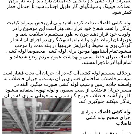
تعمیرات لوله کشی گاز تا جایی که امکان دارد باید از به کار بردن
اتصالات فیتینگ و شیلنگهای گاز طویل اجتناب شود تا احتمال خطر
کمتر شود.
لوله کشی فاضلاب دقت کرده باشید ولی این بخش میتواند کیفیت
زندگی را تحت شعاع خود قرار دهد.بهتر است این موضوع را در
اولویت خود قرار دهید چون به طور مستقیم با سلامت شما و
عزیزانتان ارتباط دارد و اشتباه یا سهلانگاری در اجرای آن انتشار
آلودگی بوی بد محیط و افزایش هزینهها در بلند مدت را موجب
میشود.تمام آییننامهها موجود برای لوله کشی مخصوصا لوله کشی
فاضلاب برای حفظ ایمنی و بهداشت عموم مردم وضع شدهاند و
تمام آنها لازمالاجرا هستند.
برخلاف سیستم لوله کشی آب که در آن جریان آب تحت فشار است
سیستم فاضلاب ساختمان فشاری بر آن نیست و جریان فاضلاب به
واسطه جاذبه زمین و شیب لوله کشی صورت میگیرد.البته در
مسیر جریان فاضلاب از نصب سیفون و لوله تهویه استفاده میشود
تا از بازگشت فاضلاب خروج گاز سمی و موجوداتی موزی که در آن
زندگی میکنند جلوگیری کند.
لوله کشی فاضلاب:
مزایای
اجرای صحیح لوله کشی
فاضلاب
۱-برآورد دقیق مقدار مواد و