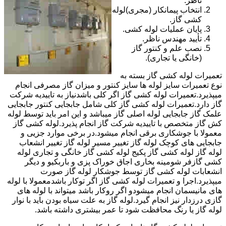
ناظر.
انتخاب پیمانکار (مجری)لوله
کشی گاز.
پایان عملیات لوله کشی.
تأیید مهندس ناظر.
نصب علم و کنتور گاز
(خانگی یا تجاری).
تعمیرات لوله کشی گاز بسته به
نوع تعمیرات سایز لوله ها سایز کنتور و میزان گاز مصرفی انجام
میپذیرد.تعمیرات لوله کشی گاز اگر کلی باشدنیاز به تاییدیه شرکت
گاز دارد.تعمیرات لوله کشی گاز کلی شامل جابجایی کنتور جابجایی
علمک گاز جابجایی لوله اصلی گاز میباشد و این امر باید توسط لوله
کش گاز متخصص با تاییدیه شرکت گاز انجام پذیرد.لوله کشی گاز
معمولا با جوشکاری برقی انجام میشود.در برخی موارد جزیی و
جابجایی های کوچک لوله گاز تغییر مسیر لوله گاز تغییر انشعاب
لوله گاز لوله کشی گاز پکیج لوله کشی گاز خانگی و تجاری لوله
کشی گازفر شومینه بخاری اجاق خوراک پزی و باربکیو و دیگر
انشعابات لوله کشی گاز توسط جوشکار لوله گاز صورت
میپذیرد.اجرا و تعمیرات لوله کشی گاز اگر توکار باشدمعمولا با لوله
های مانیسمان انجام میشودو اگر روکار باشد میتواند با لوله های
گازی درزدار نیز انجام گیرد.لوله گاز به علت سیاه بودن باید با نوار
لوله گاز یا رنگ محافظت شود تا عمر بیشتری داشته باشد.