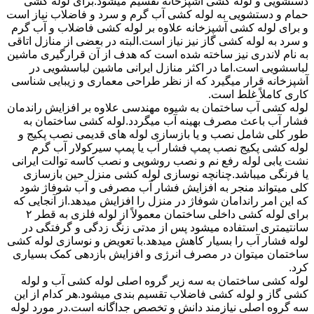
دستشویی و لوله کشی آشپزخانه تقسیم میشود.برای لوله کشی
حمام و دستشویی به لوله کشی آب گرم و سرد و فاضلاب نیاز است
و برای لوله کشی آشپزخانه علاوه بر لوله کشی فاضلاب و آب گرم
و سرد به لوله کشی گاز نیز نیاز است.البته در بعضی از منازل اتاقی
به نام لاندری نیز ساخته شده است که هدف از آن قرارگیری ماشین
لباسشویی است.اما در اکثر منازل ایرانی ماشین لباسشویی در
آشپزخانه قرار میگیرد که از نظر طراحی معماری و زیبایی شناسی
کاری کاملاً غلط است.
لوله کشی آب ساختمان به شیوه مهندسی علاوه بر افزایش راندمان
فشار آب باعث مصرف بهینه آب میگردد.لوله کشی ساختمان به
طور کلی شامل نصب و یا بازسازی لوله های قدیمی نصب پکیج و
لوله کشی پکیج نصب پمپ فشار آب یا پمپ سیرکولار آب گرم
نشت یابی لوله رفع نم و نصب روشویی و نصب کاسه توالت ایرانی
یا فرنگی میباشد.چنانچه نوسازی لوله کشی منزل حین بازسازی
کلی میتواند منجر به افزایش فشار آب مصرفی و آب شوفاژ شود
که این امر راندامان شوفاژ در منزل را افزایش میدهد.از آنجایی که
برای لوله کشی داخلی ساختمان معمولاً از لوله فلزی به قطر ۲
سانتیمتری استفاده میشود پس از مدتی زنگ زدگی و گرفتگی در
لوله فشار آب را بسیار کاهش میدهد.با تعویض و نوسازی لوله کشی
ساختمان میتوان در مصرف انرژی و افزایش بازدهی کمک بسیاری
کرد.
لوله کشی ساختمان به سه زیر گروه اصلی لوله کشی آب و لوله
کشی گاز و لوله کشی فاضلاب تقسیم بندی میشود.هر کدام از این
سه گروه اصلی نیازمند دانش و تخصص جداگانه است.در مورد لوله