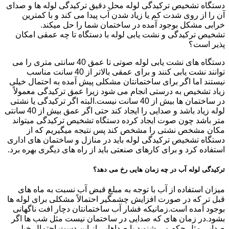
دستگاه تشخیص ترکیدگی لوله محل دقیق ترکیدگی لوله ها و صدای
آن را از روی شدت کم یا زیاد شدن آب پیدا می کند و با کمترین
خرابی مشکل بوجود آمده در ساختمان شما را حل میکند.
تشخیص ترکیدگی و نشت یابی لوله با دستگاه تا چه عمقی امکان
پذیر است؟
دستگاه های نشت یابی لوله صوتی تا عمق 40 سانتی متری را می
توانند نشت یابی کنند و برای عمقی بالاتر از 40 سانت مناسب
نیستند اما اگر برای ساختمانتان مشکلی پیش آمده به احتمال خیلی
زیاد تشخیص به درستی انجام می شود زیرا عمق ترکیدگی معمولاً
در ساختمان ها بیش از 40 سانت نیست.البته اگر ترکیدگی یا نشتی
لوله زیاد باشد و صدایی را ایجاد کند حتی اگر عمق بیش از 40 سانتی
متر باشد چون صوت ایجاد کرده دستگاه تشخیص ترکیدگی میتواند
مکان مشخص نشتی را مشخص کند پس نتیجه میگیریم که از
دستگاه تشخیص ترکیدگی لوله باید در منازل و ساختمان های اداری
استفاده کرد و برای کارهای صنعتی باید از راه های دیگری بهره برد.
ترکیدگی لوله آب در چه زمان هایی رخ می دهد؟
میزان استفاده از آب با توجه به مبلغ قبض آب نسبت به ماه های
قبل تر که در صورت افزایش چشمگیر احتمالاً مشکلی برای لوله ها
بوجود آمده است.زمانیکه فشار آب ساختمانتان دچار افت ناگهانی
بشود.در زمان های که صدایی در ساختمان نیست مثل شب ها اگر
صدایی مثل چکه می شنوید یا صداهایی از این دست احتمال خیلی