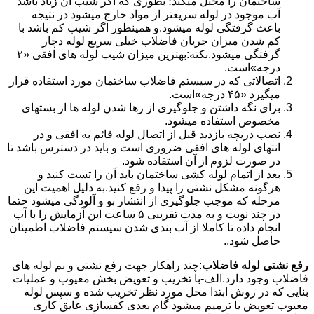
ساختمان را مختل میکند؛ بطوری که اگر شیب آن زیاد باشد
آب موجود در لوله سریعتر از مواد خارج میشود در نتیجه
باعث گرفتگی لوله میشود.و همینطور اگر شیب کم باشد با
کم شدن میزان جریان فاضلاب خیلی سریع لوله دچار
گرفتگی میشود.نکته:بهترین میزان شیب لوله های افقی «۲
درجه»است.
اتصالاتی که در سیستم فاضلاب ساختمان مورد استفاده قرار
میگیرد «۴۵ درجه»است.
برای نگه داشتن و جلوگیری از رها شدن لوله ها از بستهای
مخصوص استفاده میشود.
نصب دریچه بازدید قبل از اتصال لوله قائم به افقی و در
انتهای لوله های افقی ضروری است و باید در دسترس باشد تا
در صورت لزوم از آن استفاده شود.
بعد از اتمام لوله کشی ساختمان باید آن را تست کنید و
هرگونه مشکل نشتی را پیدا و رفع کنید.به دلیل اهمیت این
مرحله که موجب جلوگیری از انتشار بو و آلودگی میشود حتما
در چند نوبت و به مدت تقریبی ۵ ساعت این آزمایش را با آب
انجام داده تا کاملا از آب بندی شدن سیستم فاضلاب اطمینان
حاصل شود..
رفع نشتی لوله فاضلاب
:چند راهکار جهت رفع نشتی و نم لوله های
فاضلاب وجود دارد.الف-با تخریب و تعویض بخش معیوب و عملیات
بنایی که در روش ابتدا محل مورد نظر تخریب شده و سپس لوله
معیوب تعویض یا ترمیم میشود گام بعدی کفسازی عایق کاری