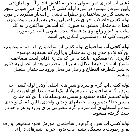
کشی آب اجرای غیر اصولی منجر به کاهش فشار آب و یا بازدهی
پایین شوفاژ میشود.در مورد لوله کشی گاز اجرای غیر اصولی منجر
به نشت گاز در ساختمان و خطرات ناشی از انفجار میگردد.در مورد
لوله کشی فاضلاب اجرای غیر اصولی منجر به تولید بو نامطبوع در
فضای ساختمان میشود.به صورتی که آسایش ساکنین را به کلی
سلب میکند و رفع بوی بد فاضلاب دستشویی فقط در صورت
تخریب کلی کف دستشویی امکان پذیر است
لوله کشی آب ساختمان
:لوله کشی آب ساختمان با توجه به مجتمع یا
این که تک واحدی بودن ساختمان و یا این که بسته به موضوع
کاربری آن (مسکونی باشد یا این که تجاری )قادر است مضاعف
متنوع باشد.در کلیه اشکال مسیر آب مصرفی بعد از اتصال به کنتور
به شیر یکطرفه انقطاع و وصل در محل ورود ساختمان متصل
میشود.
لوله کشی اب گرم و سرد و شیر های اصلی آن:در لوله کشی آب
سرد و گرم ساختمان آب معمولاً از یک انشعاب دارای اهمیت وارد
لوله تقسیم کننده میشود و سپس به وسیله یک یا این که چندین
مسیر جداکننده وارد ساختمانهای چندین واحدی یا این که تک واحدی
شده و انشعابهای آب سرد و گرم مصرفی برای ورود به هر واحد در
حیث گرفته میشود.
لوله کشی اب سرد و گرم در ساختمان آموزش نحوه تشخیص و رفع
نم و رطوبت با دستگاه نشتی یاب بدون خرابی شیرهای دارای