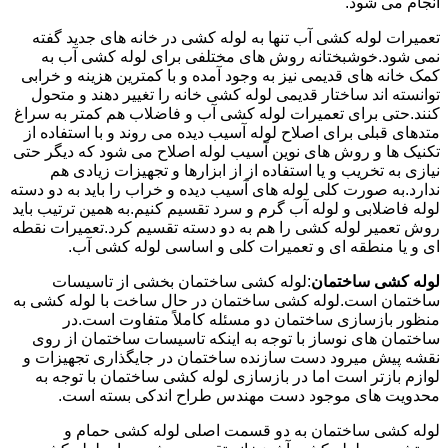
انجام می شود.
تعمیرات لوله کشی آب تنها به لوله کشی در خانه های جدید گفته
نمی شود.خوشبختانه روش های مختلفی برای لوله کشی آب به
کمک خانه های قدیمی نیز به وجود آمده و با کمترین هزینه و خرابی
توانسته اند ساختار قدیمی لوله کشی خانه را تغییر دهند و متحول
کنند.حتی برای تعمیرات لوله کشی آب و فاضلاب هم کمتر به سراغ
متدهای قبلی برای اصلاح لوله آسیب دیده می روند و با استفاده از
تکنیک ها و روش های نوین آسیب لوله اصلاح می شود که دیگر حتی
نیازی به تخریب و یا استفاده از از ابزارها و تجهیزات زیادی هم
ندارد.به صورت کلی لوله های آسیب دیده و خراب را باید به دو دسته
لوله فاضلابی و لوله آب گرم و سرد تقسیم کنیم.به همین ترتیب باید
روش تعمیر لوله کشی را هم به دو دسته تقسیم کرد.تعمیرات نقطه
ای و یا منطقه ای و تعمیرات کلی و اساسی لوله کشی آب.
لوله کشی ساختمان
:لوله کشی ساختمان بخشی از تاسیسات
ساختمان است.لوله کشی ساختمان در حال ساخت با لوله کشی به
منظور بازسازی ساختمان دو مسئله کاملاً متفاوت است.در
ساختمان های نوساز با توجه به اینکه تاسیسات ساختمان از روی
نقشه پیش میرود دست سازنده ساختمان در جایگذاری تجهیزات و
لوازم بازتر است اما در بازسازی لوله کشی ساختمان با توجه به
محدویت های موجود دست مهندس طراح اندکی بسته است.
لوله کشی ساختمان به دو قسمت اصلی لوله کشی حمام و