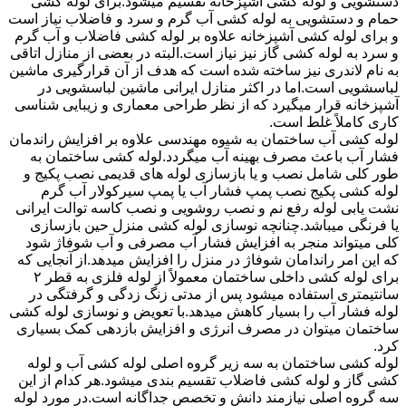
دستشویی و لوله کشی آشپزخانه تقسیم میشود.برای لوله کشی
حمام و دستشویی به لوله کشی آب گرم و سرد و فاضلاب نیاز است
و برای لوله کشی آشپزخانه علاوه بر لوله کشی فاضلاب و آب گرم
و سرد به لوله کشی گاز نیز نیاز است.البته در بعضی از منازل اتاقی
به نام لاندری نیز ساخته شده است که هدف از آن قرارگیری ماشین
لباسشویی است.اما در اکثر منازل ایرانی ماشین لباسشویی در
آشپزخانه قرار میگیرد که از نظر طراحی معماری و زیبایی شناسی
کاری کاملاً غلط است.
لوله کشی آب ساختمان به شیوه مهندسی علاوه بر افزایش راندمان
فشار آب باعث مصرف بهینه آب میگردد.لوله کشی ساختمان به
طور کلی شامل نصب و یا بازسازی لوله های قدیمی نصب پکیج و
لوله کشی پکیج نصب پمپ فشار آب یا پمپ سیرکولار آب گرم
نشت یابی لوله رفع نم و نصب روشویی و نصب کاسه توالت ایرانی
یا فرنگی میباشد.چنانچه نوسازی لوله کشی منزل حین بازسازی
کلی میتواند منجر به افزایش فشار آب مصرفی و آب شوفاژ شود
که این امر راندامان شوفاژ در منزل را افزایش میدهد.از آنجایی که
برای لوله کشی داخلی ساختمان معمولاً از لوله فلزی به قطر ۲
سانتیمتری استفاده میشود پس از مدتی زنگ زدگی و گرفتگی در
لوله فشار آب را بسیار کاهش میدهد.با تعویض و نوسازی لوله کشی
ساختمان میتوان در مصرف انرژی و افزایش بازدهی کمک بسیاری
کرد.
لوله کشی ساختمان به سه زیر گروه اصلی لوله کشی آب و لوله
کشی گاز و لوله کشی فاضلاب تقسیم بندی میشود.هر کدام از این
سه گروه اصلی نیازمند دانش و تخصص جداگانه است.در مورد لوله