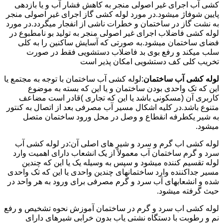
کشی آب اجرای غیر اصولی منجر به کاهش فشار آب و یا بازدهی
پایین شوفاژ میشود.در مورد لوله کشی گاز اجرای غیر اصولی منجر
به نشت گاز در ساختمان و خطرات ناشی از انفجار میگردد.در مورد
لوله کشی فاضلاب اجرای غیر اصولی منجر به تولید بو نامطبوع در
فضای ساختمان میشود.به صورتی که آسایش ساکنین را به کلی
سلب میکند و رفع بوی بد فاضلاب دستشویی فقط در صورت
تخریب کلی کف دستشویی امکان پذیر است
لوله کشی آب ساختمان
:لوله کشی آب ساختمان با توجه به مجتمع یا
این که تک واحدی بودن ساختمان و یا این که بسته به موضوع
کاربری آن (مسکونی باشد یا این که تجاری )قادر است مضاعف
متنوع باشد.در کلیه اشکال مسیر آب مصرفی بعد از اتصال به کنتور
به شیر یکطرفه انقطاع و وصل در محل ورود ساختمان متصل
میشود.
لوله کشی اب گرم و سرد و شیر های اصلی آن:در لوله کشی آب
سرد و گرم ساختمان آب معمولاً از یک انشعاب دارای اهمیت وارد
لوله تقسیم کننده میشود و سپس به وسیله یک یا این که چندین
مسیر جداکننده وارد ساختمانهای چندین واحدی یا این که تک واحدی
شده و انشعابهای آب سرد و گرم مصرفی برای ورود به هر واحد در
حیث گرفته میشود.
لوله کشی اب سرد و گرم در ساختمان آموزش نحوه تشخیص و رفع
نم و رطوبت با دستگاه نشتی یاب بدون خرابی شیرهای دارای