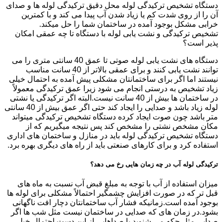
دستگاه تشخیص ترکیدگی لوله محل دقیق ترکیدگی لوله ها و صدای
آن را از روی شدت کم یا زیاد شدن آب پیدا می کند و با کمترین
خرابی مشکل بوجود آمده در ساختمان شما را حل میکند.
تشخیص ترکیدگی و نشت یابی لوله با دستگاه تا چه عمقی امکان
پذیر است؟
دستگاه های نشت یابی لوله صوتی تا عمق 40 سانتی متری را می
توانند نشت یابی کنند و برای عمقی بالاتر از 40 سانت مناسب
نیستند اما اگر برای ساختمانتان مشکلی پیش آمده به احتمال خیلی
زیاد تشخیص به درستی انجام می شود زیرا عمق ترکیدگی معمولاً
در ساختمان ها بیش از 40 سانت نیست.البته اگر ترکیدگی یا نشتی
لوله زیاد باشد و صدایی را ایجاد کند حتی اگر عمق بیش از 40 سانتی
متر باشد چون صوت ایجاد کرده دستگاه تشخیص ترکیدگی میتواند
مکان مشخص نشتی را مشخص کند پس نتیجه میگیریم که از
دستگاه تشخیص ترکیدگی لوله باید در منازل و ساختمان های اداری
استفاده کرد و برای کارهای صنعتی باید از راه های دیگری بهره برد.
ترکیدگی لوله آب در چه زمان هایی رخ می دهد؟
میزان استفاده از آب با توجه به مبلغ قبض آب نسبت به ماه های
قبل تر که در صورت افزایش چشمگیر احتمالاً مشکلی برای لوله ها
بوجود آمده است.زمانیکه فشار آب ساختمانتان دچار افت ناگهانی
بشود.در زمان های که صدایی در ساختمان نیست مثل شب ها اگر
صدایی مثل چکه می شنوید یا صداهایی از این دست احتمال خیلی