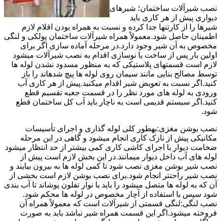
نصب شیرآلات ساختمان؛ شیرهای
دیواری پیش از هر کاری باید
شیرها را از کارتنها جدا کرده و نسبت به همراه بودن اقلام لازم
اطمینان حاصل شود.معمولاً همراه شیرآلات ساختمان پولکی و لنگی
مخصوص به آن شیر وجود دارد.در مرحله آماده سازی اگر برای
اولین بار پس از ساخت یا نوسازی اقدام به نصب شیرآلات میشود
لازم است قسمتهای پلاستیکی که به منظور مسدود نشدن لوله ها
توسط مصالح بنایی مانند سیمان روی لوله ها پیچ شدهاند را باز
کنید.اگر نسبت به تعویض شیر اقدام میکنید.پیش از هر کاری آب
ورودی به لوله های مورد نظر را در قسمت جعبه تقسیم قطع
کنید.اگر سیستم قدیمی است به ناچار باید آب کل ساختمان قطع
شود.
نصب بوشن مغزی:بهطور کلی لوله گذاری و اجرای تأسیسات
مکانیکی پیش از نازک کاری انجام میشود و گاهی در این مرحله
ضخامت دیوار با اجرای کاشی کاری کمی بیشتر از حد انتظار میشود
لوله های آب داخل دیوار میمانند.در این بخش لازم است پیش از
نصب شیر بوشن مغزی نصب شود تا کمی لوله ها به بیرون بیایند و
نصب شیر راحتتر انجام شود.برای نصب بوشن لازم است بخشی از
آن که به لوله ها متصل میشود را باید با نوار تفلون پوشاند تا آب بندی
شود سپس با استفاده از آچار مخصوص در لوله ها محکم شود.
نصب لنگی:لنگی قسمتی از شیرآلات است که معمولاً همراه آن
فروخته میشود.اگر این قسمت همراه شیر نباشد باید به صورت