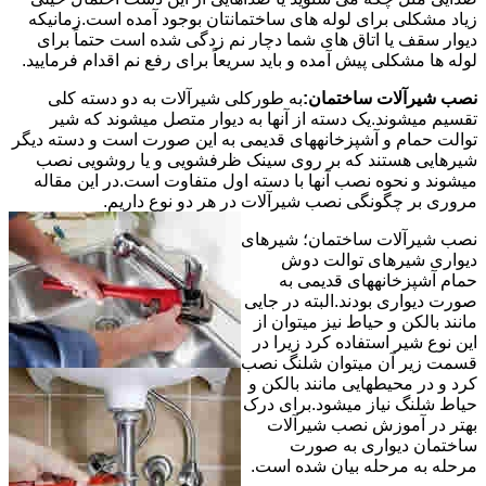
زیاد مشکلی برای لوله های ساختمانتان بوجود آمده است.زمانیکه
دیوار سقف یا اتاق های شما دچار نم زدگی شده است حتماً برای
لوله ها مشکلی پیش آمده و باید سریعاً برای رفع نم اقدام فرمایید.
نصب شیرآلات ساختمان:
به طورکلی شیرآلات به دو دسته کلی
تقسیم میشوند.یک دسته از آنها به دیوار متصل میشوند که شیر
توالت حمام و آشپزخانههای قدیمی به این صورت است و دسته دیگر
شیرهایی هستند که بر روی سینک ظرفشویی و یا روشویی نصب
میشوند و نحوه نصب آنها با دسته اول متفاوت است.در این مقاله
مروری بر چگونگی نصب شیرآلات در هر دو نوع داریم.
نصب شیرآلات ساختمان؛ شیرهای
دیواری شیرهای توالت دوش
حمام آشپزخانههای قدیمی به
صورت دیواری بودند.البته در جایی
مانند بالکن و حیاط نیز میتوان از
این نوع شیر استفاده کرد زیرا در
قسمت زیر آن میتوان شلنگ نصب
کرد و در محیطهایی مانند بالکن و
حیاط شلنگ نیاز میشود.برای درک
بهتر در آموزش نصب شیرآلات
ساختمان دیواری به صورت
مرحله به مرحله بیان شده است.