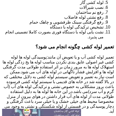
لوله کشی گاز
نصب شیرآلات
رفع نم ساختمان
رفع نشتی لوله فاضلاب
رفع گرفتگی سینک ظرفشویی و چاهک حمام
تشخیص ترکیدگی لوله با دستگاه
نشت یابی لوله با دستگاه فوری بصورت کاملا تضمینی انجام
می پذیرد.
تعمیر لوله کشی چگونه انجام می شود؟
تعمیر لوله کشی آب و یا تعویض آن مانند:پوسیدگی لوله ها لوله
کشی غیر اصولی عایق بندی نکردن مناسب لوله ها یخ زدگی لوله ها
استهلاک لوله ها به مرور زمان بر اثر استفاده طولانی مدت گرفتگی
لوله ها و افزایش فشار ناگهانی در لوله های آب می شود.ممکن
است نیاز به تعمیر و تعویض سیستم لوله کشی به دلایل مختلفی که
در بالا گفته شد در خانه های قدیمی با سیستم لوله کشی فرسوده
باعث بروز مشکلاتی به خصوص نشتی و ترکیدگی لوله های آب (آب
گرم و آب سرد)می باشد.در این خانه ها لوله ها به دلیل استفاده
طولانی مدت از لوله های آب قرار داشتن در هوای بیرون از منزل
مخصوصا محیط های خیلی خشک و یا خیلی سرد باعث گرفتگی و
دچار پوسیدگی و در قسمتی از لوله شکستگی و نشتی به وجود می
آید.