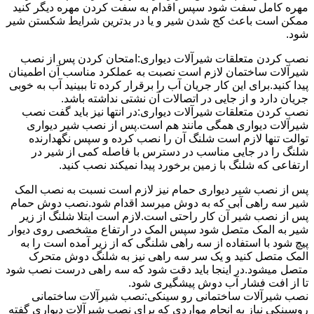
مهره کامل سفت شود سپس اقدام به سفت کردن مهره دیگر کنید
ممکن است باعث کج شدن شیر و یا در بدترین شرایط شکستن شیر
شود.
نصب کردن متعلقات شیرآلات دیواری:امتحان کردن پس از نصب
شیرآلات ساختمان لازم است نصبت به عملکرد مناسب آن اطمینان
پیدا کنید.برای این کار جریان آب را برقرار کرده تا ببینید آب به خوبی
جریان دارد و از جایی در اتصالات آن نشتی نداشته باشد.
نصب کردن متعلقات شیرآلات دیواری:در انتها نیز باید گفت نصب
شیرآلات دیواری همگی مانند هم است.پس از نصب شیر دیواری
توالت تنها لازم است شلنگ آن را نصب کرده و سپس نگهدارنده
شلنگ را در جایی مناسب در دسترس با فاصله کمی از شیر در
ارتفاعی که شلنگ با زمین برخورد پیدا نمیکند نصب کنید.
پس از نصب شیر دیواری حمام نیز لازم است نسبت به نصب المک
شیر سه راهی آبی که به دوش میرسد اقدام شود.نصب دوش حمام
پس از نصب شیر آن کار راحتی است.لازم است ابتلا شلنگ از زیر
شیر به المک متصل شود سپس المک در ارتفاع مشخصی روی دیوار
پیچ شود با استفاده از سه راهی شلنگی که از زیر آمده است را به
المک متصل کنید و یک سر سه راهی نیز به شلنگ دوش متحرک
متصل میشود.در اینجا باید دقت شود که سه راهی درست نصب شود
تا از افت فشار آب دوش پیشگیری شود.
نصب شیرآلات ساختمانی رو سینکی:نصب شیرآلات ساختمانی
روسینکی نیاز به انجام مواردی که برای نصب شیرآلات دیواری گفته