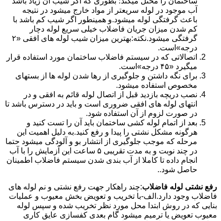
ساختمان را مختل میکند؛ بطوری که اگر شیب آن زیاد باشد
آب موجود در لوله سریعتر از مواد خارج میشود در نتیجه
باعث گرفتگی لوله میشود.و همینطور اگر شیب کم باشد با
کم شدن میزان جریان فاضلاب خیلی سریع لوله دچار
گرفتگی میشود.نکته:بهترین میزان شیب لوله های افقی «۲
درجه»است.
اتصالاتی که در سیستم فاضلاب ساختمان مورد استفاده قرار
میگیرد «۴۵ درجه»است.
برای نگه داشتن و جلوگیری از رها شدن لوله ها از بستهای
مخصوص استفاده میشود.
نصب دریچه بازدید قبل از اتصال لوله قائم به افقی و در
انتهای لوله های افقی ضروری است و باید در دسترس باشد تا
در صورت لزوم از آن استفاده شود.
بعد از اتمام لوله کشی ساختمان باید آن را تست کنید و
هرگونه مشکل نشتی را پیدا و رفع کنید.به دلیل اهمیت این
مرحله که موجب جلوگیری از انتشار بو و آلودگی میشود حتما
در چند نوبت و به مدت تقریبی ۵ ساعت این آزمایش را با آب
انجام داده تا کاملا از آب بندی شدن سیستم فاضلاب اطمینان
حاصل شود..
رفع نشتی لوله فاضلاب
:چند راهکار جهت رفع نشتی و نم لوله های
فاضلاب وجود دارد.الف-با تخریب و تعویض بخش معیوب و عملیات
بنایی که در روش ابتدا محل مورد نظر تخریب شده و سپس لوله
معیوب تعویض یا ترمیم میشود گام بعدی کفسازی عایق کاری