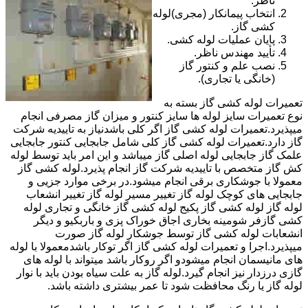
ناظر.
انتخاب پیمانکار (مجری)لوله
کشی گاز.
پایان عملیات لوله کشی.
تأیید مهندس ناظر.
نصب علم و کنتور گاز
(خانگی یا تجاری).
تعمیرات لوله کشی گاز بسته به
نوع تعمیرات سایز لوله ها سایز کنتور و میزان گاز مصرفی انجام
میپذیرد.تعمیرات لوله کشی گاز اگر کلی باشدنیاز به تاییدیه شرکت
گاز دارد.تعمیرات لوله کشی گاز کلی شامل جابجایی کنتور جابجایی
علمک گاز جابجایی لوله اصلی گاز میباشد و این امر باید توسط لوله
کش گاز متخصص با تاییدیه شرکت گاز انجام پذیرد.لوله کشی گاز
معمولا با جوشکاری برقی انجام میشود.در برخی موارد جزیی و
جابجایی های کوچک لوله گاز تغییر مسیر لوله گاز تغییر انشعاب
لوله گاز لوله کشی گاز پکیج لوله کشی گاز خانگی و تجاری لوله
کشی گازفر شومینه بخاری اجاق خوراک پزی و باربکیو و دیگر
انشعابات لوله کشی گاز توسط جوشکار لوله گاز صورت
میپذیرد.اجرا و تعمیرات لوله کشی گاز اگر توکار باشدمعمولا با لوله
های مانیسمان انجام میشودو اگر روکار باشد میتواند با لوله های
گازی درزدار نیز انجام گیرد.لوله گاز به علت سیاه بودن باید با نوار
لوله گاز یا رنگ محافظت شود تا عمر بیشتری داشته باشد.