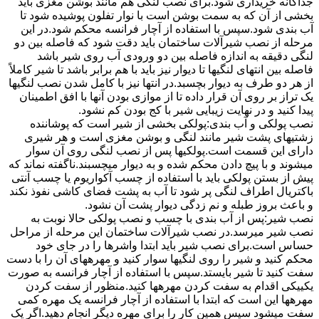
جداگانه خریداری شود.برای نصب لنگی هم مانند بوشن مغزی باید
بخشی از آن که به سمت بوشن است با نوار تفلون پوشیده شود تا
آب بندی شود.سپس با استفاده از آچار فرانسه محکم شود.در این
مرحله از نصب شیرآلات ساختمان باید دقت شود که فاصله بین دو
لنگی دقیقه به اندازه فاصله بین دو ورودی آب روی شیر باشد
فاصله بین انتهای لنگیها تا دیوار نیز باید با هم برابر باشد تا شیر کاملاً
از هر دو طرف به دیوار بچسبد.در انتها نیز با کامل شدن نصب لنگیها
یک تراز بر روی آن قرار داده تا از موازی بودن آنها با افق اطمینان
پیدا کنید و در نهایت زیبایی شیر با کج بودن کم نشود.
نصب پولکی و آب بندی:پولکی بخشی از شیر است که پوشاننده
زشتیهای پشت شیر مانند لنگی و بوشن مغزی است و هر شیری
دارای این قسمت است.پولکیها پس از نصب لنگی روی آن سوار
میشوند و با پیچ دادن محکم شده و به دیوار میچسبند.ناگفته نماند که
پیش از بستن پولکی باید با استفاده از چسب آکواریوم یا چسب آنتی
باکتریال اطراف لنگی پر شود تا آب به پشت فضای کاشی نفوذ نکند
و باعث بروز طبله و نم زدگی دیوار پشت آن نشود.
نصب شیر:پس از آب بندی با چسب و نصب پولکی حالا نوبت به
نصب شیر میرسد.در نصب شیرآلات ساختمان این مرحله از مراحل
حساس است.برای نصب شیر باید ابتدا واشرها را در جای خود
محکم کنید و شیر را روی لنگیها سوار کنید و مهرههای آن را با دست
سفت کنید تا شیر بایستد.سپس با استفاده از آچار فرانسه به صورت
یکییکی اقدام به سفت کردن مهرهها کنید.منظور از سفت کردن
مهرهها این است که ابتدا با استفاده از آچار فرانسه یک مهره کمی
سفت میشود سپس همین کار را برای مهره دیگر انجام دهید.اگر یک