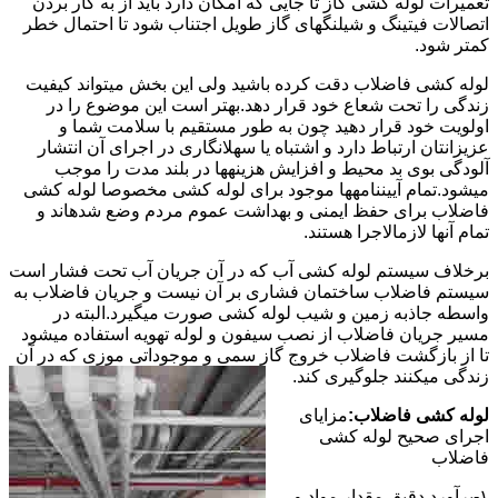
تعمیرات لوله کشی گاز تا جایی که امکان دارد باید از به کار بردن
اتصالات فیتینگ و شیلنگهای گاز طویل اجتناب شود تا احتمال خطر
کمتر شود.
لوله کشی فاضلاب دقت کرده باشید ولی این بخش میتواند کیفیت
زندگی را تحت شعاع خود قرار دهد.بهتر است این موضوع را در
اولویت خود قرار دهید چون به طور مستقیم با سلامت شما و
عزیزانتان ارتباط دارد و اشتباه یا سهلانگاری در اجرای آن انتشار
آلودگی بوی بد محیط و افزایش هزینهها در بلند مدت را موجب
میشود.تمام آییننامهها موجود برای لوله کشی مخصوصا لوله کشی
فاضلاب برای حفظ ایمنی و بهداشت عموم مردم وضع شدهاند و
تمام آنها لازمالاجرا هستند.
برخلاف سیستم لوله کشی آب که در آن جریان آب تحت فشار است
سیستم فاضلاب ساختمان فشاری بر آن نیست و جریان فاضلاب به
واسطه جاذبه زمین و شیب لوله کشی صورت میگیرد.البته در
مسیر جریان فاضلاب از نصب سیفون و لوله تهویه استفاده میشود
تا از بازگشت فاضلاب خروج گاز سمی و موجوداتی موزی که در آن
زندگی میکنند جلوگیری کند.
لوله کشی فاضلاب:
مزایای
اجرای صحیح لوله کشی
فاضلاب
۱-برآورد دقیق مقدار مواد و