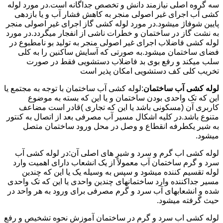
سه گروه اصلی نیازمند دانش و تخصص جداگانه است.در مورد لوله
کشی آب اجرای غیر اصولی منجر به کاهش فشار آب و یا بازدهی
پایین شوفاژ میشود.در مورد لوله کشی گاز اجرای غیر اصولی منجر
به نشت گاز در ساختمان و خطرات ناشی از انفجار میگردد.در مورد
لوله کشی فاضلاب اجرای غیر اصولی منجر به تولید بو نامطبوع در
فضای ساختمان میشود.به صورتی که آسایش ساکنین را به کلی
سلب میکند و رفع بوی بد فاضلاب دستشویی فقط در صورت
تخریب کلی کف دستشویی امکان پذیر است
لوله کشی آب ساختمان
:لوله کشی آب ساختمان با توجه به مجتمع یا
این که تک واحدی بودن ساختمان و یا این که بسته به موضوع
کاربری آن (مسکونی باشد یا این که تجاری )قادر است مضاعف
متنوع باشد.در کلیه اشکال مسیر آب مصرفی بعد از اتصال به کنتور
به شیر یکطرفه انقطاع و وصل در محل ورود ساختمان متصل
میشود.
لوله کشی اب گرم و سرد و شیر های اصلی آن:در لوله کشی آب
سرد و گرم ساختمان آب معمولاً از یک انشعاب دارای اهمیت وارد
لوله تقسیم کننده میشود و سپس به وسیله یک یا این که چندین
مسیر جداکننده وارد ساختمانهای چندین واحدی یا این که تک واحدی
شده و انشعابهای آب سرد و گرم مصرفی برای ورود به هر واحد در
حیث گرفته میشود.
لوله کشی اب سرد و گرم در ساختمان آموزش نحوه تشخیص و رفع