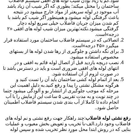
شود.کم یا زیاد بودن شیب لوله های افقی سیستم فاضلاب
ساختمان را مختل میکند؛ بطوری که اگر شیب آن زیاد باشد
آب موجود در لوله سریعتر از مواد خارج میشود در نتیجه
باعث گرفتگی لوله میشود.و همینطور اگر شیب کم باشد با
کم شدن میزان جریان فاضلاب خیلی سریع لوله دچار
گرفتگی میشود.نکته:بهترین میزان شیب لوله های افقی «۲
درجه»است.
اتصالاتی که در سیستم فاضلاب ساختمان مورد استفاده قرار
میگیرد «۴۵ درجه»است.
برای نگه داشتن و جلوگیری از رها شدن لوله ها از بستهای
مخصوص استفاده میشود.
نصب دریچه بازدید قبل از اتصال لوله قائم به افقی و در
انتهای لوله های افقی ضروری است و باید در دسترس باشد تا
در صورت لزوم از آن استفاده شود.
بعد از اتمام لوله کشی ساختمان باید آن را تست کنید و
هرگونه مشکل نشتی را پیدا و رفع کنید.به دلیل اهمیت این
مرحله که موجب جلوگیری از انتشار بو و آلودگی میشود حتما
در چند نوبت و به مدت تقریبی ۵ ساعت این آزمایش را با آب
انجام داده تا کاملا از آب بندی شدن سیستم فاضلاب اطمینان
حاصل شود..
رفع نشتی لوله فاضلاب
:چند راهکار جهت رفع نشتی و نم لوله های
فاضلاب وجود دارد.الف-با تخریب و تعویض بخش معیوب و عملیات
بنایی که در روش ابتدا محل مورد نظر تخریب شده و سپس لوله