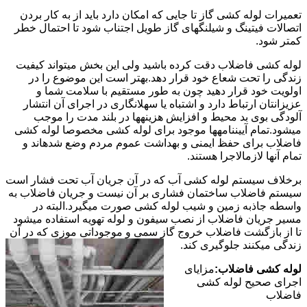
تعمیرات لوله کشی گاز تا جایی که امکان دارد باید از به کار بردن
اتصالات فیتینگ و شیلنگهای گاز طویل اجتناب شود تا احتمال خطر
کمتر شود.
لوله کشی فاضلاب دقت کرده باشید ولی این بخش میتواند کیفیت
زندگی را تحت شعاع خود قرار دهد.بهتر است این موضوع را در
اولویت خود قرار دهید چون به طور مستقیم با سلامت شما و
عزیزانتان ارتباط دارد و اشتباه یا سهلانگاری در اجرای آن انتشار
آلودگی بوی بد محیط و افزایش هزینهها در بلند مدت را موجب
میشود.تمام آییننامهها موجود برای لوله کشی مخصوصا لوله کشی
فاضلاب برای حفظ ایمنی و بهداشت عموم مردم وضع شدهاند و
تمام آنها لازمالاجرا هستند.
برخلاف سیستم لوله کشی آب که در آن جریان آب تحت فشار است
سیستم فاضلاب ساختمان فشاری بر آن نیست و جریان فاضلاب به
واسطه جاذبه زمین و شیب لوله کشی صورت میگیرد.البته در
مسیر جریان فاضلاب از نصب سیفون و لوله تهویه استفاده میشود
تا از بازگشت فاضلاب خروج گاز سمی و موجوداتی موزی که در آن
زندگی میکنند جلوگیری کند.
لوله کشی فاضلاب:
مزایای
اجرای صحیح لوله کشی
فاضلاب