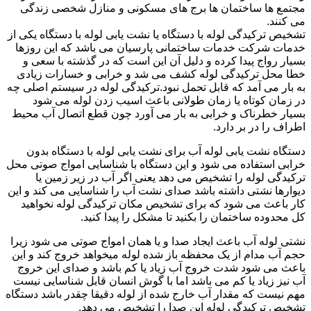
مجتمع ها ساختمان ها برج های مسکونی و منازل شخصی زندگی
می کنند.
تشخیص ترکیدگی لوله با دستگاه یا نشت یابی لوله با دستگاه یکی از
خدمات شرکت خدمات ساختمانی پارسیان می باشد که این روزها
بسیار رواج پیدا کرده و دلیل آن این است که در گذشته با سعی و
خطا محل ترکیدگی لوله کشف می شد و خرابی و خسارات زیادی
به بار می آمد که قابل تحمل نبود.ترکیدگی لوله در سیستم اصلی چه
در زمان کوتاه یا زمان طولانی باعث اسیب زدن لوله می شود
بسیار خطرناک و خرابی به بار می آورد چون قطع اتصال آب محیط
اطراف را در بر دارد.
دستگاه نشت یابی لوله آب برای نشت یابی لوله با دستگاه بدون
خرابی استفاده می شود و این دستگاه با شناسایی امواج صوتی محل
ترکیدگی لوله را تشخیص می دهد یعنی اگر آب در زیر زمین یا
دیوارها نشتی داشته باشد صدای نشت آب را شناسایی می کند و این
کار باعث می شود که برای تشخیص مکان ترکیدگی لوله نخواهید
کل محدوده ساختمان را بکنید تا مشکل را پیدا کنید.
نشتی لوله آب باعث ایجاد صدا و یا همان امواج صوتی می شود زیرا
حجم آب مدام از یک محفظه باز شده لوله میخواهد خروج کند و این
باعث می شود شدت خروج آب زیاد یا کم باشد و صدای این خروج
آب نیز زیاد یا کم می باشد اما با گوش انسان قابل شناسایی نیست
مهم نیست که مقدار آب خارج شده از لوله دقیقا چقدر باشد دستگاه
تشخیص ترکیدگی لوله این صدا را تشخیص می دهد.