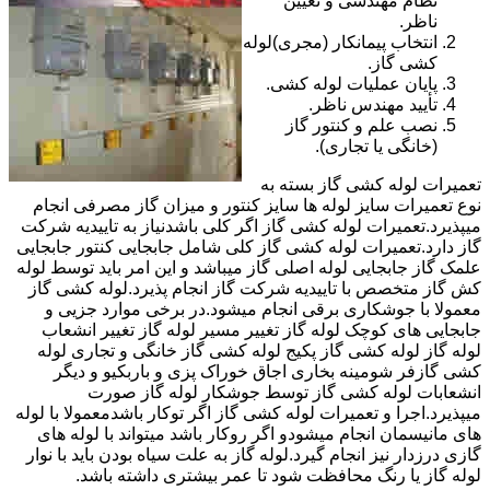
نظام مهندسی و تعیین
ناظر.
انتخاب پیمانکار (مجری)لوله
کشی گاز.
پایان عملیات لوله کشی.
تأیید مهندس ناظر.
نصب علم و کنتور گاز
(خانگی یا تجاری).
تعمیرات لوله کشی گاز بسته به
نوع تعمیرات سایز لوله ها سایز کنتور و میزان گاز مصرفی انجام
میپذیرد.تعمیرات لوله کشی گاز اگر کلی باشدنیاز به تاییدیه شرکت
گاز دارد.تعمیرات لوله کشی گاز کلی شامل جابجایی کنتور جابجایی
علمک گاز جابجایی لوله اصلی گاز میباشد و این امر باید توسط لوله
کش گاز متخصص با تاییدیه شرکت گاز انجام پذیرد.لوله کشی گاز
معمولا با جوشکاری برقی انجام میشود.در برخی موارد جزیی و
جابجایی های کوچک لوله گاز تغییر مسیر لوله گاز تغییر انشعاب
لوله گاز لوله کشی گاز پکیج لوله کشی گاز خانگی و تجاری لوله
کشی گازفر شومینه بخاری اجاق خوراک پزی و باربکیو و دیگر
انشعابات لوله کشی گاز توسط جوشکار لوله گاز صورت
میپذیرد.اجرا و تعمیرات لوله کشی گاز اگر توکار باشدمعمولا با لوله
های مانیسمان انجام میشودو اگر روکار باشد میتواند با لوله های
گازی درزدار نیز انجام گیرد.لوله گاز به علت سیاه بودن باید با نوار
لوله گاز یا رنگ محافظت شود تا عمر بیشتری داشته باشد.