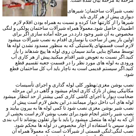
مرحله به مرحله بیان شده است.
نصب شیرآلات ساختمان؛ شیرهای
دیواری پیش از هر کاری باید
شیرها را از کارتنها جدا کرده و نسبت به همراه بودن اقلام لازم
اطمینان حاصل شود.معمولاً همراه شیرآلات ساختمان پولکی و لنگی
مخصوص به آن شیر وجود دارد.در مرحله آماده سازی اگر برای
اولین بار پس از ساخت یا نوسازی اقدام به نصب شیرآلات میشود
لازم است قسمتهای پلاستیکی که به منظور مسدود نشدن لوله ها
توسط مصالح بنایی مانند سیمان روی لوله ها پیچ شدهاند را باز
کنید.اگر نسبت به تعویض شیر اقدام میکنید.پیش از هر کاری آب
ورودی به لوله های مورد نظر را در قسمت جعبه تقسیم قطع
کنید.اگر سیستم قدیمی است به ناچار باید آب کل ساختمان قطع
شود.
نصب بوشن مغزی:بهطور کلی لوله گذاری و اجرای تأسیسات
مکانیکی پیش از نازک کاری انجام میشود و گاهی در این مرحله
ضخامت دیوار با اجرای کاشی کاری کمی بیشتر از حد انتظار میشود
لوله های آب داخل دیوار میمانند.در این بخش لازم است پیش از
نصب شیر بوشن مغزی نصب شود تا کمی لوله ها به بیرون بیایند و
نصب شیر راحتتر انجام شود.برای نصب بوشن لازم است بخشی از
آن که به لوله ها متصل میشود را باید با نوار تفلون پوشاند تا آب بندی
شود سپس با استفاده از آچار مخصوص در لوله ها محکم شود.
نصب لنگی:لنگی قسمتی از شیرآلات است که معمولاً همراه آن