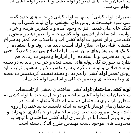
ساختمان و نکته های دیگر در لوله کشی و یا تعمیر لوله کشی آب
انجام می شود.
تعمیرات لوله کشی آب تنها به لوله کشی در خانه های جدید گفته
نمی شود.خوشبختانه روش های مختلفی برای لوله کشی آب به
کمک خانه های قدیمی نیز به وجود آمده و با کمترین هزینه و خرابی
توانسته اند ساختار قدیمی لوله کشی خانه را تغییر دهند و متحول
کنند.حتی برای تعمیرات لوله کشی آب و فاضلاب هم کمتر به سراغ
متدهای قبلی برای اصلاح لوله آسیب دیده می روند و با استفاده از
تکنیک ها و روش های نوین آسیب لوله اصلاح می شود که دیگر حتی
نیازی به تخریب و یا استفاده از از ابزارها و تجهیزات زیادی هم
ندارد.به صورت کلی لوله های آسیب دیده و خراب را باید به دو دسته
لوله فاضلابی و لوله آب گرم و سرد تقسیم کنیم.به همین ترتیب باید
روش تعمیر لوله کشی را هم به دو دسته تقسیم کرد.تعمیرات نقطه
ای و یا منطقه ای و تعمیرات کلی و اساسی لوله کشی آب.
لوله کشی ساختمان
:لوله کشی ساختمان بخشی از تاسیسات
ساختمان است.لوله کشی ساختمان در حال ساخت با لوله کشی به
منظور بازسازی ساختمان دو مسئله کاملاً متفاوت است.در
ساختمان های نوساز با توجه به اینکه تاسیسات ساختمان از روی
نقشه پیش میرود دست سازنده ساختمان در جایگذاری تجهیزات و
لوازم بازتر است اما در بازسازی لوله کشی ساختمان با توجه به
محدویت های موجود دست مهندس طراح اندکی بسته است.