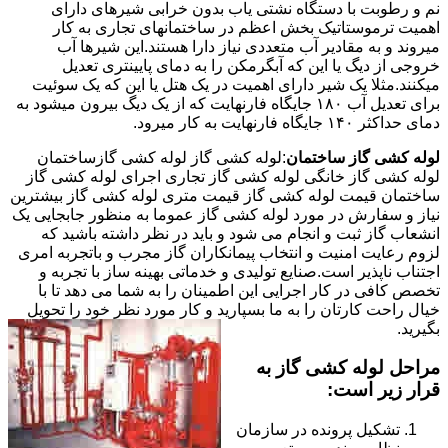
نم و رطوبت با دستگاه نشتی یاب بدون خرابی شیرهای دارای
اهمیت ترموستاتیک بخش اعظم در ساختمانهای تجاری به کار
میروند و به مقادیر آب متعددی نیاز دارا هستند.این شیرها آب
خروجی از دیگ یا این که آبگرمکن را به دمای پایینتری تعدیل
میکنند.مثلا یک شیر دارای اهمیت در یک هتل یا این که یک سوئیت
برای تعدیل آب ۱۸۰ جایگاه فارنهایت که از یک دیگ بیرون میشود به
دمای حداکثر ۱۴۰ جایگاه فارنهایت به کار میرود.
لوله کشی گاز ساختمان
:لوله کشی گاز لوله کشی گازساختمان
لوله کشی گاز خانگی لوله کشی گاز تجاری اجرای لوله کشی گاز
ساختمان قیمت لوله کشی گاز قیمت متری لوله کشی گاز بیشترین
نیاز و سفارش در مورد لوله کشی گاز عموما به منظور جابجایی یک
انشعاب گاز ثبت و انجام می شود و باید در نظر داشته باشید که
لزوم رعایت امنیت و انتخاب پیمانکاران گاز مجرب و باتجربه امری
اجتناب ناپذیر است.صنایع تولیدی و خدماتی بهینه ساز با تجربه و
تخصص کافی در کار اجرایی این اطمینان را به شما می دهد تا با
خیال راحت کارتان را به ما بسپارید و کار مورد نظر خود را تحویل
بگیرید.
مراحل لوله کشی گاز به
قرار زیر است:
تشکیل پرونده در سازمان