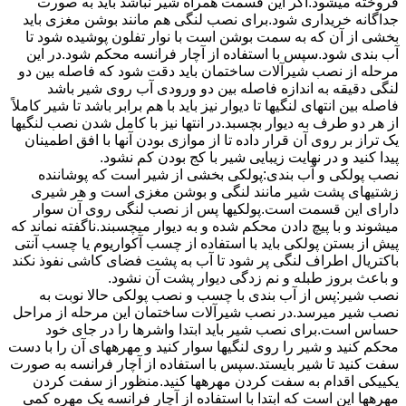
فروخته میشود.اگر این قسمت همراه شیر نباشد باید به صورت
جداگانه خریداری شود.برای نصب لنگی هم مانند بوشن مغزی باید
بخشی از آن که به سمت بوشن است با نوار تفلون پوشیده شود تا
آب بندی شود.سپس با استفاده از آچار فرانسه محکم شود.در این
مرحله از نصب شیرآلات ساختمان باید دقت شود که فاصله بین دو
لنگی دقیقه به اندازه فاصله بین دو ورودی آب روی شیر باشد
فاصله بین انتهای لنگیها تا دیوار نیز باید با هم برابر باشد تا شیر کاملاً
از هر دو طرف به دیوار بچسبد.در انتها نیز با کامل شدن نصب لنگیها
یک تراز بر روی آن قرار داده تا از موازی بودن آنها با افق اطمینان
پیدا کنید و در نهایت زیبایی شیر با کج بودن کم نشود.
نصب پولکی و آب بندی:پولکی بخشی از شیر است که پوشاننده
زشتیهای پشت شیر مانند لنگی و بوشن مغزی است و هر شیری
دارای این قسمت است.پولکیها پس از نصب لنگی روی آن سوار
میشوند و با پیچ دادن محکم شده و به دیوار میچسبند.ناگفته نماند که
پیش از بستن پولکی باید با استفاده از چسب آکواریوم یا چسب آنتی
باکتریال اطراف لنگی پر شود تا آب به پشت فضای کاشی نفوذ نکند
و باعث بروز طبله و نم زدگی دیوار پشت آن نشود.
نصب شیر:پس از آب بندی با چسب و نصب پولکی حالا نوبت به
نصب شیر میرسد.در نصب شیرآلات ساختمان این مرحله از مراحل
حساس است.برای نصب شیر باید ابتدا واشرها را در جای خود
محکم کنید و شیر را روی لنگیها سوار کنید و مهرههای آن را با دست
سفت کنید تا شیر بایستد.سپس با استفاده از آچار فرانسه به صورت
یکییکی اقدام به سفت کردن مهرهها کنید.منظور از سفت کردن
مهرهها این است که ابتدا با استفاده از آچار فرانسه یک مهره کمی