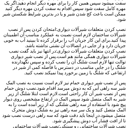
سفت میشود سپس همین کار را برای مهره دیگر انجام دهید.اگر یک
مهره کامل سفت شود سپس اقدام به سفت کردن مهره دیگر کنید
ممکن است باعث کج شدن شیر و یا در بدترین شرایط شکستن شیر
شود.
نصب کردن متعلقات شیرآلات دیواری:امتحان کردن پس از نصب
شیرآلات ساختمان لازم است نصبت به عملکرد مناسب آن اطمینان
پیدا کنید.برای این کار جریان آب را برقرار کرده تا ببینید آب به خوبی
جریان دارد و از جایی در اتصالات آن نشتی نداشته باشد.
نصب کردن متعلقات شیرآلات دیواری:در انتها نیز باید گفت نصب
شیرآلات دیواری همگی مانند هم است.پس از نصب شیر دیواری
توالت تنها لازم است شلنگ آن را نصب کرده و سپس نگهدارنده
شلنگ را در جایی مناسب در دسترس با فاصله کمی از شیر در
ارتفاعی که شلنگ با زمین برخورد پیدا نمیکند نصب کنید.
پس از نصب شیر دیواری حمام نیز لازم است نسبت به نصب المک
شیر سه راهی آبی که به دوش میرسد اقدام شود.نصب دوش حمام
پس از نصب شیر آن کار راحتی است.لازم است ابتلا شلنگ از زیر
شیر به المک متصل شود سپس المک در ارتفاع مشخصی روی دیوار
پیچ شود با استفاده از سه راهی شلنگی که از زیر آمده است را به
المک متصل کنید و یک سر سه راهی نیز به شلنگ دوش متحرک
متصل میشود.در اینجا باید دقت شود که سه راهی درست نصب شود
تا از افت فشار آب دوش پیشگیری شود.
نصب شیرآلات ساختمانی رو سینکی:نصب شیرآلات ساختمانی