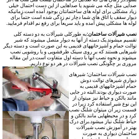
صدایی مثل چکه می شنوید یا صداهایی از این دست احتمال خیلی
زیاد مشکلی برای لوله های ساختمانتان بوجود آمده است.زمانیکه
دیوار سقف یا اتاق های شما دچار نم زدگی شده است حتماً برای
لوله ها مشکلی پیش آمده و باید سریعاً برای رفع نم اقدام فرمایید.
نصب شیرآلات ساختمان:
به طورکلی شیرآلات به دو دسته کلی
تقسیم میشوند.یک دسته از آنها به دیوار متصل میشوند که شیر
توالت حمام و آشپزخانههای قدیمی به این صورت است و دسته دیگر
شیرهایی هستند که بر روی سینک ظرفشویی و یا روشویی نصب
میشوند و نحوه نصب آنها با دسته اول متفاوت است.در این مقاله
مروری بر چگونگی نصب شیرآلات در هر دو نوع داریم.
نصب شیرآلات ساختمان؛ شیرهای
دیواری شیرهای توالت دوش
حمام آشپزخانههای قدیمی به
صورت دیواری بودند.البته در جایی
مانند بالکن و حیاط نیز میتوان از
این نوع شیر استفاده کرد زیرا در
قسمت زیر آن میتوان شلنگ نصب
کرد و در محیطهایی مانند بالکن و
حیاط شلنگ نیاز میشود.برای درک
بهتر در آموزش نصب شیرآلات
ساختمان دیواری به صورت