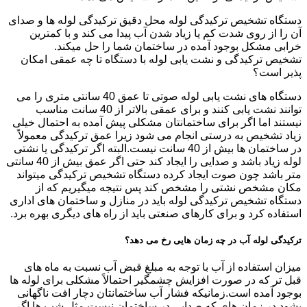
دستگاه تشخیص ترکیدگی لوله محل دقیق ترکیدگی لوله ها و صدای
آن را از روی شدت کم یا زیاد شدن آب پیدا می کند و با کمترین
خرابی مشکل بوجود آمده در ساختمان شما را حل میکند.
تشخیص ترکیدگی و نشت یابی لوله با دستگاه تا چه عمقی امکان
پذیر است؟
دستگاه های نشت یابی لوله صوتی تا عمق 40 سانتی متری را می
توانند نشت یابی کنند و برای عمقی بالاتر از 40 سانت مناسب
نیستند اما اگر برای ساختمانتان مشکلی پیش آمده به احتمال خیلی
زیاد تشخیص به درستی انجام می شود زیرا عمق ترکیدگی معمولاً
در ساختمان ها بیش از 40 سانت نیست.البته اگر ترکیدگی یا نشتی
لوله زیاد باشد و صدایی را ایجاد کند حتی اگر عمق بیش از 40 سانتی
متر باشد چون صوت ایجاد کرده دستگاه تشخیص ترکیدگی میتواند
مکان مشخص نشتی را مشخص کند پس نتیجه میگیریم که از
دستگاه تشخیص ترکیدگی لوله باید در منازل و ساختمان های اداری
استفاده کرد و برای کارهای صنعتی باید از راه های دیگری بهره برد.
ترکیدگی لوله آب در چه زمان هایی رخ می دهد؟
میزان استفاده از آب با توجه به مبلغ قبض آب نسبت به ماه های
قبل تر که در صورت افزایش چشمگیر احتمالاً مشکلی برای لوله ها
بوجود آمده است.زمانیکه فشار آب ساختمانتان دچار افت ناگهانی
بشود.در زمان های که صدایی در ساختمان نیست مثل شب ها اگر