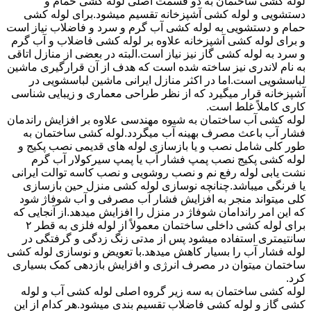
لوله کشی ساختمان به دو قسمت اصلی لوله کشی حمام و
دستشویی و لوله کشی آشپزخانه تقسیم میشود.برای لوله کشی
حمام و دستشویی به لوله کشی آب گرم و سرد و فاضلاب نیاز است
و برای لوله کشی آشپزخانه علاوه بر لوله کشی فاضلاب و آب گرم
و سرد به لوله کشی گاز نیز نیاز است.البته در بعضی از منازل اتاقی
به نام لاندری نیز ساخته شده است که هدف از آن قرارگیری ماشین
لباسشویی است.اما در اکثر منازل ایرانی ماشین لباسشویی در
آشپزخانه قرار میگیرد که از نظر طراحی معماری و زیبایی شناسی
کاری کاملاً غلط است.
لوله کشی آب ساختمان به شیوه مهندسی علاوه بر افزایش راندمان
فشار آب باعث مصرف بهینه آب میگردد.لوله کشی ساختمان به
طور کلی شامل نصب و یا بازسازی لوله های قدیمی نصب پکیج و
لوله کشی پکیج نصب پمپ فشار آب یا پمپ سیرکولار آب گرم
نشت یابی لوله رفع نم و نصب روشویی و نصب کاسه توالت ایرانی
یا فرنگی میباشد.چنانچه نوسازی لوله کشی منزل حین بازسازی
کلی میتواند منجر به افزایش فشار آب مصرفی و آب شوفاژ شود
که این امر راندامان شوفاژ در منزل را افزایش میدهد.از آنجایی که
برای لوله کشی داخلی ساختمان معمولاً از لوله فلزی به قطر ۲
سانتیمتری استفاده میشود پس از مدتی زنگ زدگی و گرفتگی در
لوله فشار آب را بسیار کاهش میدهد.با تعویض و نوسازی لوله کشی
ساختمان میتوان در مصرف انرژی و افزایش بازدهی کمک بسیاری
کرد.
لوله کشی ساختمان به سه زیر گروه اصلی لوله کشی آب و لوله
کشی گاز و لوله کشی فاضلاب تقسیم بندی میشود.هر کدام از این