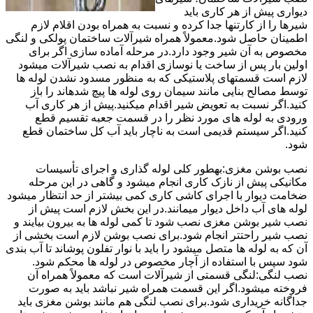
دیواری پیش از هر کاری باید
شیرها را از کارتنها جدا کرده و نسبت به همراه بودن اقلام لازم
اطمینان حاصل شود.معمولاً همراه شیرآلات ساختمان پولکی و لنگی
مخصوص به آن شیر وجود دارد.در مرحله آماده سازی اگر برای
اولین بار پس از ساخت یا نوسازی اقدام به نصب شیرآلات میشود
لازم است قسمتهای پلاستیکی که به منظور مسدود نشدن لوله ها
توسط مصالح بنایی مانند سیمان روی لوله ها پیچ شدهاند را باز
کنید.اگر نسبت به تعویض شیر اقدام میکنید.پیش از هر کاری آب
ورودی به لوله های مورد نظر را در قسمت جعبه تقسیم قطع
کنید.اگر سیستم قدیمی است به ناچار باید آب کل ساختمان قطع
شود.
نصب بوشن مغزی:بهطور کلی لوله گذاری و اجرای تأسیسات
مکانیکی پیش از نازک کاری انجام میشود و گاهی در این مرحله
ضخامت دیوار با اجرای کاشی کاری کمی بیشتر از حد انتظار میشود
لوله های آب داخل دیوار میمانند.در این بخش لازم است پیش از
نصب شیر بوشن مغزی نصب شود تا کمی لوله ها به بیرون بیایند و
نصب شیر راحتتر انجام شود.برای نصب بوشن لازم است بخشی از
آن که به لوله ها متصل میشود را باید با نوار تفلون پوشاند تا آب بندی
شود سپس با استفاده از آچار مخصوص در لوله ها محکم شود.
نصب لنگی:لنگی قسمتی از شیرآلات است که معمولاً همراه آن
فروخته میشود.اگر این قسمت همراه شیر نباشد باید به صورت
جداگانه خریداری شود.برای نصب لنگی هم مانند بوشن مغزی باید