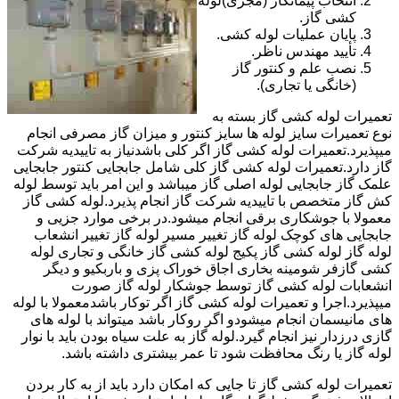
انتخاب پیمانکار (مجری)لوله
کشی گاز.
پایان عملیات لوله کشی.
تأیید مهندس ناظر.
نصب علم و کنتور گاز
(خانگی یا تجاری).
تعمیرات لوله کشی گاز بسته به
نوع تعمیرات سایز لوله ها سایز کنتور و میزان گاز مصرفی انجام
میپذیرد.تعمیرات لوله کشی گاز اگر کلی باشدنیاز به تاییدیه شرکت
گاز دارد.تعمیرات لوله کشی گاز کلی شامل جابجایی کنتور جابجایی
علمک گاز جابجایی لوله اصلی گاز میباشد و این امر باید توسط لوله
کش گاز متخصص با تاییدیه شرکت گاز انجام پذیرد.لوله کشی گاز
معمولا با جوشکاری برقی انجام میشود.در برخی موارد جزیی و
جابجایی های کوچک لوله گاز تغییر مسیر لوله گاز تغییر انشعاب
لوله گاز لوله کشی گاز پکیج لوله کشی گاز خانگی و تجاری لوله
کشی گازفر شومینه بخاری اجاق خوراک پزی و باربکیو و دیگر
انشعابات لوله کشی گاز توسط جوشکار لوله گاز صورت
میپذیرد.اجرا و تعمیرات لوله کشی گاز اگر توکار باشدمعمولا با لوله
های مانیسمان انجام میشودو اگر روکار باشد میتواند با لوله های
گازی درزدار نیز انجام گیرد.لوله گاز به علت سیاه بودن باید با نوار
لوله گاز یا رنگ محافظت شود تا عمر بیشتری داشته باشد.
تعمیرات لوله کشی گاز تا جایی که امکان دارد باید از به کار بردن