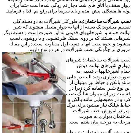
دیوار سقف یا اتاق های شما دچار نم زدگی شده است حتماً برای
لوله ها مشکلی پیش آمده و باید سریعاً برای رفع نم اقدام فرمایید.
نصب شیرآلات ساختمان:
به طورکلی شیرآلات به دو دسته کلی
تقسیم میشوند.یک دسته از آنها به دیوار متصل میشوند که شیر
توالت حمام و آشپزخانههای قدیمی به این صورت است و دسته دیگر
شیرهایی هستند که بر روی سینک ظرفشویی و یا روشویی نصب
میشوند و نحوه نصب آنها با دسته اول متفاوت است.در این مقاله
مروری بر چگونگی نصب شیرآلات در هر دو نوع داریم.
نصب شیرآلات ساختمان؛ شیرهای
دیواری شیرهای توالت دوش
حمام آشپزخانههای قدیمی به
صورت دیواری بودند.البته در جایی
مانند بالکن و حیاط نیز میتوان از
این نوع شیر استفاده کرد زیرا در
قسمت زیر آن میتوان شلنگ نصب
کرد و در محیطهایی مانند بالکن و
حیاط شلنگ نیاز میشود.برای درک
بهتر در آموزش نصب شیرآلات
ساختمان دیواری به صورت
مرحله به مرحله بیان شده است.
نصب شیرآلات ساختمان؛ شیرهای