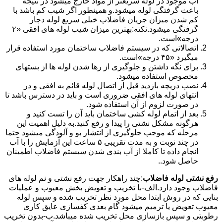
آب موجود در لوله سریعتر از مواد خارج میشود در نتیجه
باعث گرفتگی لوله میشود.و همینطور اگر شیب کم باشد با
کم شدن میزان جریان فاضلاب خیلی سریع لوله دچار
گرفتگی میشود.نکته:بهترین میزان شیب لوله های افقی «۲
درجه»است.
اتصالاتی که در سیستم فاضلاب ساختمان مورد استفاده قرار
میگیرد «۴۵ درجه»است.
برای نگه داشتن و جلوگیری از رها شدن لوله ها از بستهای
مخصوص استفاده میشود.
نصب دریچه بازدید قبل از اتصال لوله قائم به افقی و در
انتهای لوله های افقی ضروری است و باید در دسترس باشد تا
در صورت لزوم از آن استفاده شود.
بعد از اتمام لوله کشی ساختمان باید آن را تست کنید و
هرگونه مشکل نشتی را پیدا و رفع کنید.به دلیل اهمیت این
مرحله که موجب جلوگیری از انتشار بو و آلودگی میشود حتما
در چند نوبت و به مدت تقریبی ۵ ساعت این آزمایش را با آب
انجام داده تا کاملا از آب بندی شدن سیستم فاضلاب اطمینان
حاصل شود..
رفع نشتی لوله فاضلاب
:چند راهکار جهت رفع نشتی و نم لوله های
فاضلاب وجود دارد.الف-با تخریب و تعویض بخش معیوب و عملیات
بنایی که در روش ابتدا محل مورد نظر تخریب شده و سپس لوله
معیوب تعویض یا ترمیم میشود گام بعدی کفسازی عایق کاری
رطوبتی و سپس بازسازی محل تخریب شده میباشد.ب-بدون تخریب