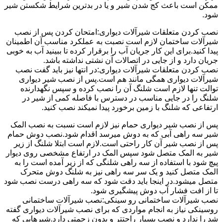
ممکن است باعث کج شدن شیر و یا در بدترین شرایط شکستن شیر
شود.
نصب کردن متعلقات شیرآلات دیواری:امتحان کردن پس از نصب
شیرآلات ساختمان لازم است نصبت به عملکرد مناسب آن اطمینان
پیدا کنید.برای این کار جریان آب را برقرار کرده تا ببینید آب به خوبی
جریان دارد و از جایی در اتصالات آن نشتی نداشته باشد.
نصب کردن متعلقات شیرآلات دیواری:در انتها نیز باید گفت نصب
شیرآلات دیواری همگی مانند هم است.پس از نصب شیر دیواری
توالت تنها لازم است شلنگ آن را نصب کرده و سپس نگهدارنده
شلنگ را در جایی مناسب در دسترس با فاصله کمی از شیر در
ارتفاعی که شلنگ با زمین برخورد پیدا نمیکند نصب کنید.
پس از نصب شیر دیواری حمام نیز لازم است نسبت به نصب المک
شیر سه راهی آبی که به دوش میرسد اقدام شود.نصب دوش حمام
پس از نصب شیر آن کار راحتی است.لازم است ابتلا شلنگ از زیر
شیر به المک متصل شود سپس المک در ارتفاع مشخصی روی دیوار
پیچ شود با استفاده از سه راهی شلنگی که از زیر آمده است را به
المک متصل کنید و یک سر سه راهی نیز به شلنگ دوش متحرک
متصل میشود.در اینجا باید دقت شود که سه راهی درست نصب شود
تا از افت فشار آب دوش پیشگیری شود.
نصب شیرآلات ساختمانی رو سینکی:نصب شیرآلات ساختمانی
روسینکی نیاز به انجام مواردی که برای نصب شیرآلات دیواری گفته
شد را ندارد و نصب بسیار راحتتر و بدون زحمتی دارد.شیرهایی که