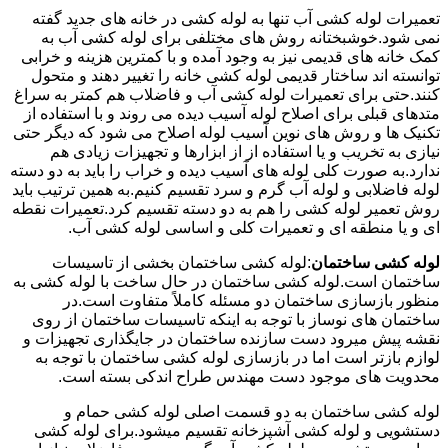
تعمیرات لوله کشی آب تنها به لوله کشی در خانه های جدید گفته
نمی شود.خوشبختانه روش های مختلفی برای لوله کشی آب به
کمک خانه های قدیمی نیز به وجود آمده و با کمترین هزینه و خرابی
توانسته اند ساختار قدیمی لوله کشی خانه را تغییر دهند و متحول
کنند.حتی برای تعمیرات لوله کشی آب و فاضلاب هم کمتر به سراغ
متدهای قبلی برای اصلاح لوله آسیب دیده می روند و با استفاده از
تکنیک ها و روش های نوین آسیب لوله اصلاح می شود که دیگر حتی
نیازی به تخریب و یا استفاده از از ابزارها و تجهیزات زیادی هم
ندارد.به صورت کلی لوله های آسیب دیده و خراب را باید به دو دسته
لوله فاضلابی و لوله آب گرم و سرد تقسیم کنیم.به همین ترتیب باید
روش تعمیر لوله کشی را هم به دو دسته تقسیم کرد.تعمیرات نقطه
ای و یا منطقه ای و تعمیرات کلی و اساسی لوله کشی آب.
لوله کشی ساختمان
:لوله کشی ساختمان بخشی از تاسیسات
ساختمان است.لوله کشی ساختمان در حال ساخت با لوله کشی به
منظور بازسازی ساختمان دو مسئله کاملاً متفاوت است.در
ساختمان های نوساز با توجه به اینکه تاسیسات ساختمان از روی
نقشه پیش میرود دست سازنده ساختمان در جایگذاری تجهیزات و
لوازم بازتر است اما در بازسازی لوله کشی ساختمان با توجه به
محدویت های موجود دست مهندس طراح اندکی بسته است.
لوله کشی ساختمان به دو قسمت اصلی لوله کشی حمام و
دستشویی و لوله کشی آشپزخانه تقسیم میشود.برای لوله کشی