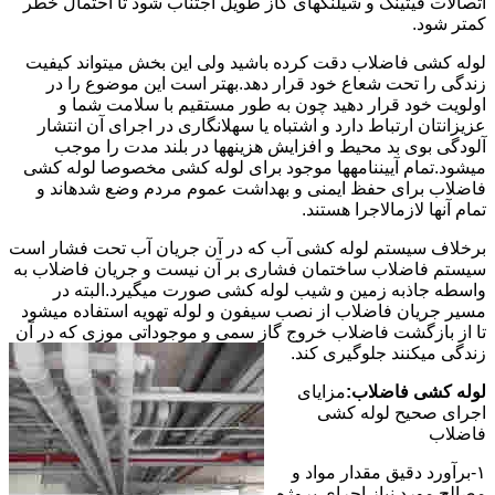
اتصالات فیتینگ و شیلنگهای گاز طویل اجتناب شود تا احتمال خطر
کمتر شود.
لوله کشی فاضلاب دقت کرده باشید ولی این بخش میتواند کیفیت
زندگی را تحت شعاع خود قرار دهد.بهتر است این موضوع را در
اولویت خود قرار دهید چون به طور مستقیم با سلامت شما و
عزیزانتان ارتباط دارد و اشتباه یا سهلانگاری در اجرای آن انتشار
آلودگی بوی بد محیط و افزایش هزینهها در بلند مدت را موجب
میشود.تمام آییننامهها موجود برای لوله کشی مخصوصا لوله کشی
فاضلاب برای حفظ ایمنی و بهداشت عموم مردم وضع شدهاند و
تمام آنها لازمالاجرا هستند.
برخلاف سیستم لوله کشی آب که در آن جریان آب تحت فشار است
سیستم فاضلاب ساختمان فشاری بر آن نیست و جریان فاضلاب به
واسطه جاذبه زمین و شیب لوله کشی صورت میگیرد.البته در
مسیر جریان فاضلاب از نصب سیفون و لوله تهویه استفاده میشود
تا از بازگشت فاضلاب خروج گاز سمی و موجوداتی موزی که در آن
زندگی میکنند جلوگیری کند.
لوله کشی فاضلاب:
مزایای
اجرای صحیح لوله کشی
فاضلاب
۱-برآورد دقیق مقدار مواد و
مصالح مورد نیاز اجرای پروژه