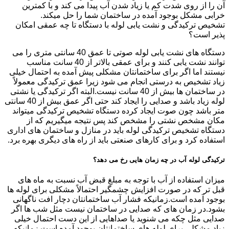
آن را از روی شدت کم یا زیاد شدن آب پیدا می کند و با کمترین
خرابی مشکل بوجود آمده در ساختمان شما را حل میکند.
تشخیص ترکیدگی و نشت یابی لوله با دستگاه تا چه عمقی امکان
پذیر است؟
دستگاه های نشت یابی لوله صوتی تا عمق 40 سانتی متری را می
توانند نشت یابی کنند و برای عمقی بالاتر از 40 سانت مناسب
نیستند اما اگر برای ساختمانتان مشکلی پیش آمده به احتمال خیلی
زیاد تشخیص به درستی انجام می شود زیرا عمق ترکیدگی معمولاً
در ساختمان ها بیش از 40 سانت نیست.البته اگر ترکیدگی یا نشتی
لوله زیاد باشد و صدایی را ایجاد کند حتی اگر عمق بیش از 40 سانتی
متر باشد چون صوت ایجاد کرده دستگاه تشخیص ترکیدگی میتواند
مکان مشخص نشتی را مشخص کند پس نتیجه میگیریم که از
دستگاه تشخیص ترکیدگی لوله باید در منازل و ساختمان های اداری
استفاده کرد و برای کارهای صنعتی باید از راه های دیگری بهره برد.
ترکیدگی لوله آب در چه زمان هایی رخ می دهد؟
میزان استفاده از آب با توجه به مبلغ قبض آب نسبت به ماه های
قبل تر که در صورت افزایش چشمگیر احتمالاً مشکلی برای لوله ها
بوجود آمده است.زمانیکه فشار آب ساختمانتان دچار افت ناگهانی
بشود.در زمان های که صدایی در ساختمان نیست مثل شب ها اگر
صدایی مثل چکه می شنوید یا صداهایی از این دست احتمال خیلی
زیاد مشکلی برای لوله های ساختمانتان بوجود آمده است.زمانیکه