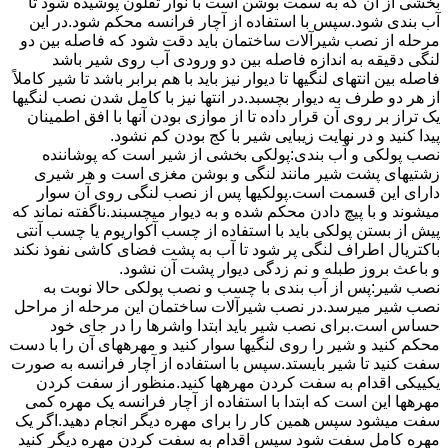
بخشی از آن که به سمت بوشن است با نوار تفلون پوشیده شود تا
آب بندی شود.سپس با استفاده از آچار فرانسه محکم شود.در این
مرحله از نصب شیرآلات ساختمان باید دقت شود که فاصله بین دو
لنگی دقیقه به اندازه فاصله بین دو ورودی آب روی شیر باشد
فاصله بین انتهای لنگیها تا دیوار نیز باید با هم برابر باشد تا شیر کاملاً
از هر دو طرف به دیوار بچسبد.در انتها نیز با کامل شدن نصب لنگیها
یک تراز بر روی آن قرار داده تا از موازی بودن آنها با افق اطمینان
پیدا کنید و در نهایت زیبایی شیر با کج بودن کم نشود.
نصب پولکی و آب بندی:پولکی بخشی از شیر است که پوشاننده
زشتیهای پشت شیر مانند لنگی و بوشن مغزی است و هر شیری
دارای این قسمت است.پولکیها پس از نصب لنگی روی آن سوار
میشوند و با پیچ دادن محکم شده و به دیوار میچسبند.ناگفته نماند که
پیش از بستن پولکی باید با استفاده از چسب آکواریوم یا چسب آنتی
باکتریال اطراف لنگی پر شود تا آب به پشت فضای کاشی نفوذ نکند
و باعث بروز طبله و نم زدگی دیوار پشت آن نشود.
نصب شیر:پس از آب بندی با چسب و نصب پولکی حالا نوبت به
نصب شیر میرسد.در نصب شیرآلات ساختمان این مرحله از مراحل
حساس است.برای نصب شیر باید ابتدا واشرها را در جای خود
محکم کنید و شیر را روی لنگیها سوار کنید و مهرههای آن را با دست
سفت کنید تا شیر بایستد.سپس با استفاده از آچار فرانسه به صورت
یکییکی اقدام به سفت کردن مهرهها کنید.منظور از سفت کردن
مهرهها این است که ابتدا با استفاده از آچار فرانسه یک مهره کمی
سفت میشود سپس همین کار را برای مهره دیگر انجام دهید.اگر یک
مهره کامل سفت شود سپس اقدام به سفت کردن مهره دیگر کنید