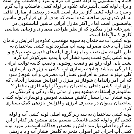
حمام و دستشویی به لوله کشی آب گرم و سرد و فاضلاب نیاز است
و برای لوله کشی آشپزخانه علاوه بر لوله کشی فاضلاب و آب گرم
و سرد به لوله کشی گاز نیز نیاز است.البته در بعضی از منازل اتاقی
به نام لاندری نیز ساخته شده است که هدف از آن قرارگیری ماشین
لباسشویی است.اما در اکثر منازل ایرانی ماشین لباسشویی در
آشپزخانه قرار میگیرد که از نظر طراحی معماری و زیبایی شناسی
کاری کاملاً غلط است.
لوله کشی آب ساختمان به شیوه مهندسی علاوه بر افزایش راندمان
فشار آب باعث مصرف بهینه آب میگردد.لوله کشی ساختمان به
طور کلی شامل نصب و یا بازسازی لوله های قدیمی نصب پکیج و
لوله کشی پکیج نصب پمپ فشار آب یا پمپ سیرکولار آب گرم
نشت یابی لوله رفع نم و نصب روشویی و نصب کاسه توالت ایرانی
یا فرنگی میباشد.چنانچه نوسازی لوله کشی منزل حین بازسازی
کلی میتواند منجر به افزایش فشار آب مصرفی و آب شوفاژ شود
که این امر راندامان شوفاژ در منزل را افزایش میدهد.از آنجایی که
برای لوله کشی داخلی ساختمان معمولاً از لوله فلزی به قطر ۲
سانتیمتری استفاده میشود پس از مدتی زنگ زدگی و گرفتگی در
لوله فشار آب را بسیار کاهش میدهد.با تعویض و نوسازی لوله کشی
ساختمان میتوان در مصرف انرژی و افزایش بازدهی کمک بسیاری
کرد.
لوله کشی ساختمان به سه زیر گروه اصلی لوله کشی آب و لوله
کشی گاز و لوله کشی فاضلاب تقسیم بندی میشود.هر کدام از این
سه گروه اصلی نیازمند دانش و تخصص جداگانه است.در مورد لوله
کشی آب اجرای غیر اصولی منجر به کاهش فشار آب و یا بازدهی