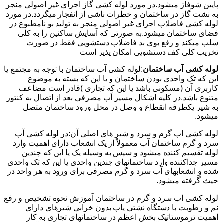
پایین شوفاژ میشود.در مورد لوله کشی گاز اجرای غیر اصولی منجر
به نشت گاز در ساختمان و خطرات ناشی از انفجار میگردد.در مورد
لوله کشی فاضلاب اجرای غیر اصولی منجر به تولید بو نامطبوع در
فضای ساختمان میشود.به صورتی که آسایش ساکنین را به کلی
سلب میکند و رفع بوی بد فاضلاب دستشویی فقط در صورت
تخریب کلی کف دستشویی امکان پذیر است
لوله کشی آب ساختمان
:لوله کشی آب ساختمان با توجه به مجتمع یا
این که تک واحدی بودن ساختمان و یا این که بسته به موضوع
کاربری آن (مسکونی باشد یا این که تجاری )قادر است مضاعف
متنوع باشد.در کلیه اشکال مسیر آب مصرفی بعد از اتصال به کنتور
به شیر یکطرفه انقطاع و وصل در محل ورود ساختمان متصل
میشود.
لوله کشی اب گرم و سرد و شیر های اصلی آن:در لوله کشی آب
سرد و گرم ساختمان آب معمولاً از یک انشعاب دارای اهمیت وارد
لوله تقسیم کننده میشود و سپس به وسیله یک یا این که چندین
مسیر جداکننده وارد ساختمانهای چندین واحدی یا این که تک واحدی
شده و انشعابهای آب سرد و گرم مصرفی برای ورود به هر واحد در
حیث گرفته میشود.
لوله کشی اب سرد و گرم در ساختمان آموزش نحوه تشخیص و رفع
نم و رطوبت با دستگاه نشتی یاب بدون خرابی شیرهای دارای
اهمیت ترموستاتیک بخش اعظم در ساختمانهای تجاری به کار