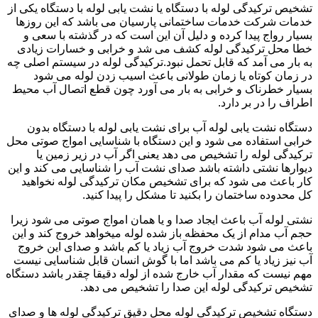
تشخیص ترکیدگی لوله با دستگاه یا نشت یابی لوله با دستگاه یکی از
خدمات شرکت خدمات ساختمانی پارسیان می باشد که این روزها
بسیار رواج پیدا کرده و دلیل آن این است که در گذشته با سعی و
خطا محل ترکیدگی لوله کشف می شد و خرابی و خسارات زیادی
به بار می آمد که قابل تحمل نبود.ترکیدگی لوله در سیستم اصلی چه
در زمان کوتاه یا زمان طولانی باعث اسیب زدن لوله می شود
بسیار خطرناک و خرابی به بار می آورد چون قطع اتصال آب محیط
اطراف را در بر دارد.
دستگاه نشت یابی لوله آب برای نشت یابی لوله با دستگاه بدون
خرابی استفاده می شود و این دستگاه با شناسایی امواج صوتی محل
ترکیدگی لوله را تشخیص می دهد یعنی اگر آب در زیر زمین یا
دیوارها نشتی داشته باشد صدای نشت آب را شناسایی می کند و این
کار باعث می شود که برای تشخیص مکان ترکیدگی لوله نخواهید
کل محدوده ساختمان را بکنید تا مشکل را پیدا کنید.
نشتی لوله آب باعث ایجاد صدا و یا همان امواج صوتی می شود زیرا
حجم آب مدام از یک محفظه باز شده لوله میخواهد خروج کند و این
باعث می شود شدت خروج آب زیاد یا کم باشد و صدای این خروج
آب نیز زیاد یا کم می باشد اما با گوش انسان قابل شناسایی نیست
مهم نیست که مقدار آب خارج شده از لوله دقیقا چقدر باشد دستگاه
تشخیص ترکیدگی لوله این صدا را تشخیص می دهد.
دستگاه تشخیص ترکیدگی لوله محل دقیق ترکیدگی لوله ها و صدای