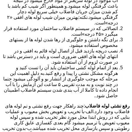
آب موجود در لوله سریعتر از مواد خارج میشود در نتیجه
باعث گرفتگی لوله میشود.و همینطور اگر شیب کم باشد با
کم شدن میزان جریان فاضلاب خیلی سریع لوله دچار
گرفتگی میشود.نکته:بهترین میزان شیب لوله های افقی «۲
درجه»است.
اتصالاتی که در سیستم فاضلاب ساختمان مورد استفاده قرار
میگیرد «۴۵ درجه»است.
برای نگه داشتن و جلوگیری از رها شدن لوله ها از بستهای
مخصوص استفاده میشود.
نصب دریچه بازدید قبل از اتصال لوله قائم به افقی و در
انتهای لوله های افقی ضروری است و باید در دسترس باشد تا
در صورت لزوم از آن استفاده شود.
بعد از اتمام لوله کشی ساختمان باید آن را تست کنید و
هرگونه مشکل نشتی را پیدا و رفع کنید.به دلیل اهمیت این
مرحله که موجب جلوگیری از انتشار بو و آلودگی میشود حتما
در چند نوبت و به مدت تقریبی ۵ ساعت این آزمایش را با آب
انجام داده تا کاملا از آب بندی شدن سیستم فاضلاب اطمینان
حاصل شود..
رفع نشتی لوله فاضلاب
:چند راهکار جهت رفع نشتی و نم لوله های
فاضلاب وجود دارد.الف-با تخریب و تعویض بخش معیوب و عملیات
بنایی که در روش ابتدا محل مورد نظر تخریب شده و سپس لوله
معیوب تعویض یا ترمیم میشود گام بعدی کفسازی عایق کاری
رطوبتی و سپس بازسازی محل تخریب شده میباشد.ب-بدون تخریب