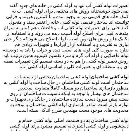
تعمیرات لوله کشی آب تنها به لوله کشی در خانه های جدید گفته
نمی شود.خوشبختانه روش های مختلفی برای لوله کشی آب به
کمک خانه های قدیمی نیز به وجود آمده و با کمترین هزینه و خرابی
توانسته اند ساختار قدیمی لوله کشی خانه را تغییر دهند و متحول
کنند.حتی برای تعمیرات لوله کشی آب و فاضلاب هم کمتر به سراغ
متدهای قبلی برای اصلاح لوله آسیب دیده می روند و با استفاده از
تکنیک ها و روش های نوین آسیب لوله اصلاح می شود که دیگر حتی
نیازی به تخریب و یا استفاده از از ابزارها و تجهیزات زیادی هم
ندارد.به صورت کلی لوله های آسیب دیده و خراب را باید به دو دسته
لوله فاضلابی و لوله آب گرم و سرد تقسیم کنیم.به همین ترتیب باید
روش تعمیر لوله کشی را هم به دو دسته تقسیم کرد.تعمیرات نقطه
ای و یا منطقه ای و تعمیرات کلی و اساسی لوله کشی آب.
لوله کشی ساختمان
:لوله کشی ساختمان بخشی از تاسیسات
ساختمان است.لوله کشی ساختمان در حال ساخت با لوله کشی به
منظور بازسازی ساختمان دو مسئله کاملاً متفاوت است.در
ساختمان های نوساز با توجه به اینکه تاسیسات ساختمان از روی
نقشه پیش میرود دست سازنده ساختمان در جایگذاری تجهیزات و
لوازم بازتر است اما در بازسازی لوله کشی ساختمان با توجه به
محدویت های موجود دست مهندس طراح اندکی بسته است.
لوله کشی ساختمان به دو قسمت اصلی لوله کشی حمام و
دستشویی و لوله کشی آشپزخانه تقسیم میشود.برای لوله کشی