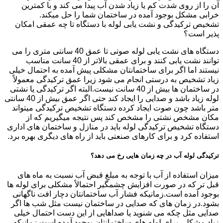
آن را از روی شدت کم یا زیاد شدن آب پیدا می کند و با کمترین
خرابی مشکل بوجود آمده در ساختمان شما را حل میکند.
تشخیص ترکیدگی و نشت یابی لوله با دستگاه تا چه عمقی امکان
پذیر است؟
دستگاه های نشت یابی لوله صوتی تا عمق 40 سانتی متری را می
توانند نشت یابی کنند و برای عمقی بالاتر از 40 سانت مناسب
نیستند اما اگر برای ساختمانتان مشکلی پیش آمده به احتمال خیلی
زیاد تشخیص به درستی انجام می شود زیرا عمق ترکیدگی معمولاً
در ساختمان ها بیش از 40 سانت نیست.البته اگر ترکیدگی یا نشتی
لوله زیاد باشد و صدایی را ایجاد کند حتی اگر عمق بیش از 40 سانتی
متر باشد چون صوت ایجاد کرده دستگاه تشخیص ترکیدگی میتواند
مکان مشخص نشتی را مشخص کند پس نتیجه میگیریم که از
دستگاه تشخیص ترکیدگی لوله باید در منازل و ساختمان های اداری
استفاده کرد و برای کارهای صنعتی باید از راه های دیگری بهره برد.
ترکیدگی لوله آب در چه زمان هایی رخ می دهد؟
میزان استفاده از آب با توجه به مبلغ قبض آب نسبت به ماه های
قبل تر که در صورت افزایش چشمگیر احتمالاً مشکلی برای لوله ها
بوجود آمده است.زمانیکه فشار آب ساختمانتان دچار افت ناگهانی
بشود.در زمان های که صدایی در ساختمان نیست مثل شب ها اگر
صدایی مثل چکه می شنوید یا صداهایی از این دست احتمال خیلی
زیاد مشکلی برای لوله های ساختمانتان بوجود آمده است.زمانیکه