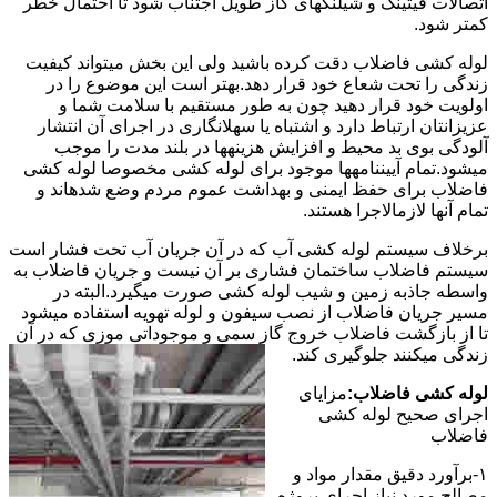
اتصالات فیتینگ و شیلنگهای گاز طویل اجتناب شود تا احتمال خطر
کمتر شود.
لوله کشی فاضلاب دقت کرده باشید ولی این بخش میتواند کیفیت
زندگی را تحت شعاع خود قرار دهد.بهتر است این موضوع را در
اولویت خود قرار دهید چون به طور مستقیم با سلامت شما و
عزیزانتان ارتباط دارد و اشتباه یا سهلانگاری در اجرای آن انتشار
آلودگی بوی بد محیط و افزایش هزینهها در بلند مدت را موجب
میشود.تمام آییننامهها موجود برای لوله کشی مخصوصا لوله کشی
فاضلاب برای حفظ ایمنی و بهداشت عموم مردم وضع شدهاند و
تمام آنها لازمالاجرا هستند.
برخلاف سیستم لوله کشی آب که در آن جریان آب تحت فشار است
سیستم فاضلاب ساختمان فشاری بر آن نیست و جریان فاضلاب به
واسطه جاذبه زمین و شیب لوله کشی صورت میگیرد.البته در
مسیر جریان فاضلاب از نصب سیفون و لوله تهویه استفاده میشود
تا از بازگشت فاضلاب خروج گاز سمی و موجوداتی موزی که در آن
زندگی میکنند جلوگیری کند.
لوله کشی فاضلاب:
مزایای
اجرای صحیح لوله کشی
فاضلاب
۱-برآورد دقیق مقدار مواد و
مصالح مورد نیاز اجرای پروژه