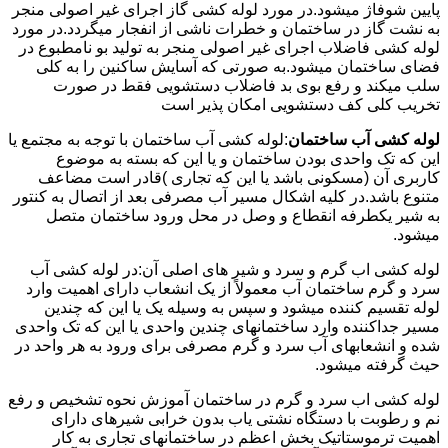
پایین شوفاژ میشود.در مورد لوله کشی گاز اجرای غیر اصولی منجر
به نشت گاز در ساختمان و خطرات ناشی از انفجار میگردد.در مورد
لوله کشی فاضلاب اجرای غیر اصولی منجر به تولید بو نامطبوع در
فضای ساختمان میشود.به صورتی که آسایش ساکنین را به کلی
سلب میکند و رفع بوی بد فاضلاب دستشویی فقط در صورت
تخریب کلی کف دستشویی امکان پذیر است
لوله کشی آب ساختمان
:لوله کشی آب ساختمان با توجه به مجتمع یا
این که تک واحدی بودن ساختمان و یا این که بسته به موضوع
کاربری آن (مسکونی باشد یا این که تجاری )قادر است مضاعف
متنوع باشد.در کلیه اشکال مسیر آب مصرفی بعد از اتصال به کنتور
به شیر یکطرفه انقطاع و وصل در محل ورود ساختمان متصل
میشود.
لوله کشی اب گرم و سرد و شیر های اصلی آن:در لوله کشی آب
سرد و گرم ساختمان آب معمولاً از یک انشعاب دارای اهمیت وارد
لوله تقسیم کننده میشود و سپس به وسیله یک یا این که چندین
مسیر جداکننده وارد ساختمانهای چندین واحدی یا این که تک واحدی
شده و انشعابهای آب سرد و گرم مصرفی برای ورود به هر واحد در
حیث گرفته میشود.
لوله کشی اب سرد و گرم در ساختمان آموزش نحوه تشخیص و رفع
نم و رطوبت با دستگاه نشتی یاب بدون خرابی شیرهای دارای
اهمیت ترموستاتیک بخش اعظم در ساختمانهای تجاری به کار