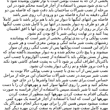
بخشی از آن که به سمت بوشن است با نوار تفلون پوشیده شود تا
آب بندی شود.سپس با استفاده از آچار فرانسه محکم شود.در این
مرحله از نصب شیرآلات ساختمان باید دقت شود که فاصله بین دو
لنگی دقیقه به اندازه فاصله بین دو ورودی آب روی شیر باشد
فاصله بین انتهای لنگیها تا دیوار نیز باید با هم برابر باشد تا شیر کاملاً
از هر دو طرف به دیوار بچسبد.در انتها نیز با کامل شدن نصب لنگیها
یک تراز بر روی آن قرار داده تا از موازی بودن آنها با افق اطمینان
پیدا کنید و در نهایت زیبایی شیر با کج بودن کم نشود.
نصب پولکی و آب بندی:پولکی بخشی از شیر است که پوشاننده
زشتیهای پشت شیر مانند لنگی و بوشن مغزی است و هر شیری
دارای این قسمت است.پولکیها پس از نصب لنگی روی آن سوار
میشوند و با پیچ دادن محکم شده و به دیوار میچسبند.ناگفته نماند که
پیش از بستن پولکی باید با استفاده از چسب آکواریوم یا چسب آنتی
باکتریال اطراف لنگی پر شود تا آب به پشت فضای کاشی نفوذ نکند
و باعث بروز طبله و نم زدگی دیوار پشت آن نشود.
نصب شیر:پس از آب بندی با چسب و نصب پولکی حالا نوبت به
نصب شیر میرسد.در نصب شیرآلات ساختمان این مرحله از مراحل
حساس است.برای نصب شیر باید ابتدا واشرها را در جای خود
محکم کنید و شیر را روی لنگیها سوار کنید و مهرههای آن را با دست
سفت کنید تا شیر بایستد.سپس با استفاده از آچار فرانسه به صورت
یکییکی اقدام به سفت کردن مهرهها کنید.منظور از سفت کردن
مهرهها این است که ابتدا با استفاده از آچار فرانسه یک مهره کمی
سفت میشود سپس همین کار را برای مهره دیگر انجام دهید.اگر یک
مهره کامل سفت شود سپس اقدام به سفت کردن مهره دیگر کنید