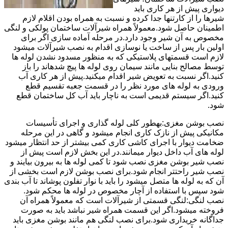
دیواری پیش از هر کاری باید
شیرها را از کارتنها جدا کرده و نسبت به همراه بودن اقلام لازم
اطمینان حاصل شود.معمولاً همراه شیرآلات ساختمان پولکی و لنگی
مخصوص به آن شیر وجود دارد.در مرحله آماده سازی اگر برای
اولین بار پس از ساخت یا نوسازی اقدام به نصب شیرآلات میشود
لازم است قسمتهای پلاستیکی که به منظور مسدود نشدن لوله ها
توسط مصالح بنایی مانند سیمان روی لوله ها پیچ شدهاند را باز
کنید.اگر نسبت به تعویض شیر اقدام میکنید.پیش از هر کاری آب
ورودی به لوله های مورد نظر را در قسمت جعبه تقسیم قطع
کنید.اگر سیستم قدیمی است به ناچار باید آب کل ساختمان قطع
شود.
نصب بوشن مغزی:بهطور کلی لوله گذاری و اجرای تأسیسات
مکانیکی پیش از نازک کاری انجام میشود و گاهی در این مرحله
ضخامت دیوار با اجرای کاشی کاری کمی بیشتر از حد انتظار میشود
لوله های آب داخل دیوار میمانند.در این بخش لازم است پیش از
نصب شیر بوشن مغزی نصب شود تا کمی لوله ها به بیرون بیایند و
نصب شیر راحتتر انجام شود.برای نصب بوشن لازم است بخشی از
آن که به لوله ها متصل میشود را باید با نوار تفلون پوشاند تا آب بندی
شود سپس با استفاده از آچار مخصوص در لوله ها محکم شود.
نصب لنگی:لنگی قسمتی از شیرآلات است که معمولاً همراه آن
فروخته میشود.اگر این قسمت همراه شیر نباشد باید به صورت
جداگانه خریداری شود.برای نصب لنگی هم مانند بوشن مغزی باید