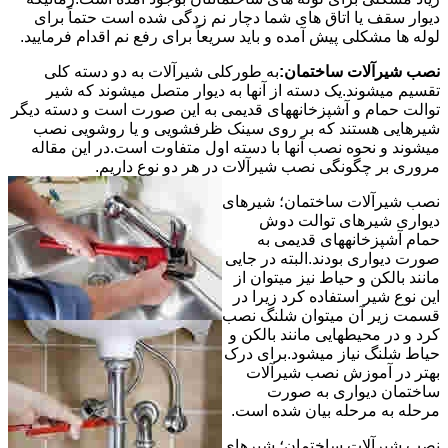
دیوار سقف یا اتاق های شما دچار نم زدگی شده است حتماً برای
لوله ها مشکلی پیش آمده و باید سریعاً برای رفع نم اقدام فرمایید.
نصب شیرآلات ساختمان:
به طورکلی شیرآلات به دو دسته کلی
تقسیم میشوند.یک دسته از آنها به دیوار متصل میشوند که شیر
توالت حمام و آشپزخانههای قدیمی به این صورت است و دسته دیگر
شیرهایی هستند که بر روی سینک ظرفشویی و یا روشویی نصب
میشوند و نحوه نصب آنها با دسته اول متفاوت است.در این مقاله
مروری بر چگونگی نصب شیرآلات در هر دو نوع داریم.
نصب شیرآلات ساختمان؛ شیرهای
دیواری شیرهای توالت دوش
حمام آشپزخانههای قدیمی به
صورت دیواری بودند.البته در جایی
مانند بالکن و حیاط نیز میتوان از
این نوع شیر استفاده کرد زیرا در
قسمت زیر آن میتوان شلنگ نصب
کرد و در محیطهایی مانند بالکن و
حیاط شلنگ نیاز میشود.برای درک
بهتر در آموزش نصب شیرآلات
ساختمان دیواری به صورت
مرحله به مرحله بیان شده است.
نصب شیرآلات ساختمان؛ شیرهای