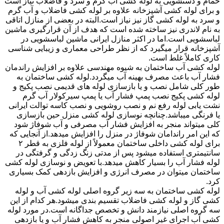
حمام و دستشویی به لوله کشی آب گرم و سرد و فاضلاب نیاز است
و برای لوله کشی آشپزخانه علاوه بر لوله کشی فاضلاب و آب گرم
و سرد به لوله کشی گاز نیز نیاز است.البته در بعضی از منازل اتاقی
به نام لاندری نیز ساخته شده است که هدف از آن قرارگیری ماشین
لباسشویی است.اما در اکثر منازل ایرانی ماشین لباسشویی در
آشپزخانه قرار میگیرد که از نظر طراحی معماری و زیبایی شناسی
کاری کاملاً غلط است.
لوله کشی آب ساختمان به شیوه مهندسی علاوه بر افزایش راندمان
فشار آب باعث مصرف بهینه آب میگردد.لوله کشی ساختمان به
طور کلی شامل نصب و یا بازسازی لوله های قدیمی نصب پکیج و
لوله کشی پکیج نصب پمپ فشار آب یا پمپ سیرکولار آب گرم
نشت یابی لوله رفع نم و نصب روشویی و نصب کاسه توالت ایرانی
یا فرنگی میباشد.چنانچه نوسازی لوله کشی منزل حین بازسازی
کلی میتواند منجر به افزایش فشار آب مصرفی و آب شوفاژ شود
که این امر راندامان شوفاژ در منزل را افزایش میدهد.از آنجایی که
برای لوله کشی داخلی ساختمان معمولاً از لوله فلزی به قطر ۲
سانتیمتری استفاده میشود پس از مدتی زنگ زدگی و گرفتگی در
لوله فشار آب را بسیار کاهش میدهد.با تعویض و نوسازی لوله کشی
ساختمان میتوان در مصرف انرژی و افزایش بازدهی کمک بسیاری
کرد.
لوله کشی ساختمان به سه زیر گروه اصلی لوله کشی آب و لوله
کشی گاز و لوله کشی فاضلاب تقسیم بندی میشود.هر کدام از این
سه گروه اصلی نیازمند دانش و تخصص جداگانه است.در مورد لوله
کشی آب اجرای غیر اصولی منجر به کاهش فشار آب و یا بازدهی