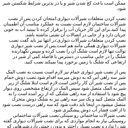
ممکن است باعث کج شدن شیر و یا در بدترین شرایط شکستن شیر
شود.
نصب کردن متعلقات شیرآلات دیواری:امتحان کردن پس از نصب
شیرآلات ساختمان لازم است نصبت به عملکرد مناسب آن اطمینان
پیدا کنید.برای این کار جریان آب را برقرار کرده تا ببینید آب به خوبی
جریان دارد و از جایی در اتصالات آن نشتی نداشته باشد.
نصب کردن متعلقات شیرآلات دیواری:در انتها نیز باید گفت نصب
شیرآلات دیواری همگی مانند هم است.پس از نصب شیر دیواری
توالت تنها لازم است شلنگ آن را نصب کرده و سپس نگهدارنده
شلنگ را در جایی مناسب در دسترس با فاصله کمی از شیر در
ارتفاعی که شلنگ با زمین برخورد پیدا نمیکند نصب کنید.
پس از نصب شیر دیواری حمام نیز لازم است نسبت به نصب المک
شیر سه راهی آبی که به دوش میرسد اقدام شود.نصب دوش حمام
پس از نصب شیر آن کار راحتی است.لازم است ابتلا شلنگ از زیر
شیر به المک متصل شود سپس المک در ارتفاع مشخصی روی دیوار
پیچ شود با استفاده از سه راهی شلنگی که از زیر آمده است را به
المک متصل کنید و یک سر سه راهی نیز به شلنگ دوش متحرک
متصل میشود.در اینجا باید دقت شود که سه راهی درست نصب شود
تا از افت فشار آب دوش پیشگیری شود.
نصب شیرآلات ساختمانی رو سینکی:نصب شیرآلات ساختمانی
روسینکی نیاز به انجام مواردی که برای نصب شیرآلات دیواری گفته
شد را ندارد و نصب بسیار راحتتر و بدون زحمتی دارد.شیرهایی که