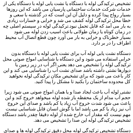
تشخیص ترکیدگی لوله با دستگاه یا نشت یابی لوله با دستگاه یکی از
خدمات شرکت خدمات ساختمانی پارسیان می باشد که این روزها
بسیار رواج پیدا کرده و دلیل آن این است که در گذشته با سعی و
خطا محل ترکیدگی لوله کشف می شد و خرابی و خسارات زیادی
به بار می آمد که قابل تحمل نبود.ترکیدگی لوله در سیستم اصلی چه
در زمان کوتاه یا زمان طولانی باعث اسیب زدن لوله می شود
بسیار خطرناک و خرابی به بار می آورد چون قطع اتصال آب محیط
اطراف را در بر دارد.
دستگاه نشت یابی لوله آب برای نشت یابی لوله با دستگاه بدون
خرابی استفاده می شود و این دستگاه با شناسایی امواج صوتی محل
ترکیدگی لوله را تشخیص می دهد یعنی اگر آب در زیر زمین یا
دیوارها نشتی داشته باشد صدای نشت آب را شناسایی می کند و این
کار باعث می شود که برای تشخیص مکان ترکیدگی لوله نخواهید
کل محدوده ساختمان را بکنید تا مشکل را پیدا کنید.
نشتی لوله آب باعث ایجاد صدا و یا همان امواج صوتی می شود زیرا
حجم آب مدام از یک محفظه باز شده لوله میخواهد خروج کند و این
باعث می شود شدت خروج آب زیاد یا کم باشد و صدای این خروج
آب نیز زیاد یا کم می باشد اما با گوش انسان قابل شناسایی نیست
مهم نیست که مقدار آب خارج شده از لوله دقیقا چقدر باشد دستگاه
تشخیص ترکیدگی لوله این صدا را تشخیص می دهد.
دستگاه تشخیص ترکیدگی لوله محل دقیق ترکیدگی لوله ها و صدای