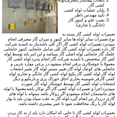
انتخاب پیمانکار (مجری)لوله
کشی گاز.
پایان عملیات لوله کشی.
تأیید مهندس ناظر.
نصب علم و کنتور گاز
(خانگی یا تجاری).
تعمیرات لوله کشی گاز بسته به
نوع تعمیرات سایز لوله ها سایز کنتور و میزان گاز مصرفی انجام
میپذیرد.تعمیرات لوله کشی گاز اگر کلی باشدنیاز به تاییدیه شرکت
گاز دارد.تعمیرات لوله کشی گاز کلی شامل جابجایی کنتور جابجایی
علمک گاز جابجایی لوله اصلی گاز میباشد و این امر باید توسط لوله
کش گاز متخصص با تاییدیه شرکت گاز انجام پذیرد.لوله کشی گاز
معمولا با جوشکاری برقی انجام میشود.در برخی موارد جزیی و
جابجایی های کوچک لوله گاز تغییر مسیر لوله گاز تغییر انشعاب
لوله گاز لوله کشی گاز پکیج لوله کشی گاز خانگی و تجاری لوله
کشی گازفر شومینه بخاری اجاق خوراک پزی و باربکیو و دیگر
انشعابات لوله کشی گاز توسط جوشکار لوله گاز صورت
میپذیرد.اجرا و تعمیرات لوله کشی گاز اگر توکار باشدمعمولا با لوله
های مانیسمان انجام میشودو اگر روکار باشد میتواند با لوله های
گازی درزدار نیز انجام گیرد.لوله گاز به علت سیاه بودن باید با نوار
لوله گاز یا رنگ محافظت شود تا عمر بیشتری داشته باشد.
تعمیرات لوله کشی گاز تا جایی که امکان دارد باید از به کار بردن