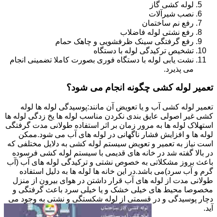
لوله کشی گاز
نصب شیرآلات
رفع نم ساختمان
رفع نشتی لوله فاضلاب
رفع گرفتگی سینک ظرفشویی و چاهک حمام
تشخیص ترکیدگی لوله با دستگاه
نشت یابی لوله با دستگاه فوری بصورت کاملا تضمینی انجام
می پذیرد.
تعمیر لوله کشی چگونه انجام می شود؟
تعمیر لوله کشی آب و یا تعویض آن مانند:پوسیدگی لوله ها لوله
کشی غیر اصولی عایق بندی نکردن مناسب لوله ها یخ زدگی لوله ها
استهلاک لوله ها به مرور زمان بر اثر استفاده طولانی مدت گرفتگی
لوله ها و افزایش فشار ناگهانی در لوله های آب می شود.ممکن
است نیاز به تعمیر و تعویض سیستم لوله کشی به دلایل مختلفی که
در بالا گفته شد در خانه های قدیمی با سیستم لوله کشی فرسوده
باعث بروز مشکلاتی به خصوص نشتی و ترکیدگی لوله های آب (آب
گرم و آب سرد)می باشد.در این خانه ها لوله ها به دلیل استفاده
طولانی مدت از لوله های آب قرار داشتن در هوای بیرون از منزل
مخصوصا محیط های خیلی خشک و یا خیلی سرد باعث گرفتگی و
دچار پوسیدگی و در قسمتی از لوله شکستگی و نشتی به وجود می
آید.