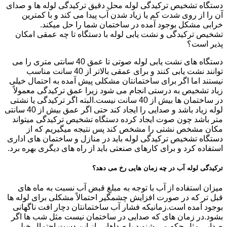
دستگاه تشخیص ترکیدگی لوله محل دقیق ترکیدگی لوله ها و صدای
آن را از روی شدت کم یا زیاد شدن آب پیدا می کند و با کمترین
خرابی مشکل بوجود آمده در ساختمان شما را حل میکند.
تشخیص ترکیدگی و نشت یابی لوله با دستگاه تا چه عمقی امکان
پذیر است؟
دستگاه های نشت یابی لوله صوتی تا عمق 40 سانتی متری را می
توانند نشت یابی کنند و برای عمقی بالاتر از 40 سانت مناسب
نیستند اما اگر برای ساختمانتان مشکلی پیش آمده به احتمال خیلی
زیاد تشخیص به درستی انجام می شود زیرا عمق ترکیدگی معمولاً
در ساختمان ها بیش از 40 سانت نیست.البته اگر ترکیدگی یا نشتی
لوله زیاد باشد و صدایی را ایجاد کند حتی اگر عمق بیش از 40 سانتی
متر باشد چون صوت ایجاد کرده دستگاه تشخیص ترکیدگی میتواند
مکان مشخص نشتی را مشخص کند پس نتیجه میگیریم که از
دستگاه تشخیص ترکیدگی لوله باید در منازل و ساختمان های اداری
استفاده کرد و برای کارهای صنعتی باید از راه های دیگری بهره برد.
ترکیدگی لوله آب در چه زمان هایی رخ می دهد؟
میزان استفاده از آب با توجه به مبلغ قبض آب نسبت به ماه های
قبل تر که در صورت افزایش چشمگیر احتمالاً مشکلی برای لوله ها
بوجود آمده است.زمانیکه فشار آب ساختمانتان دچار افت ناگهانی
بشود.در زمان های که صدایی در ساختمان نیست مثل شب ها اگر
صدایی مثل چکه می شنوید یا صداهایی از این دست احتمال خیلی