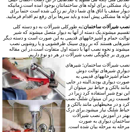
زیاد مشکلی برای لوله های ساختمانتان بوجود آمده است.زمانیکه
دیوار سقف یا اتاق های شما دچار نم زدگی شده است حتماً برای
لوله ها مشکلی پیش آمده و باید سریعاً برای رفع نم اقدام فرمایید.
نصب شیرآلات ساختمان:
به طورکلی شیرآلات به دو دسته کلی
تقسیم میشوند.یک دسته از آنها به دیوار متصل میشوند که شیر
توالت حمام و آشپزخانههای قدیمی به این صورت است و دسته دیگر
شیرهایی هستند که بر روی سینک ظرفشویی و یا روشویی نصب
میشوند و نحوه نصب آنها با دسته اول متفاوت است.در این مقاله
مروری بر چگونگی نصب شیرآلات در هر دو نوع داریم.
نصب شیرآلات ساختمان؛ شیرهای
دیواری شیرهای توالت دوش
حمام آشپزخانههای قدیمی به
صورت دیواری بودند.البته در جایی
مانند بالکن و حیاط نیز میتوان از
این نوع شیر استفاده کرد زیرا در
قسمت زیر آن میتوان شلنگ نصب
کرد و در محیطهایی مانند بالکن و
حیاط شلنگ نیاز میشود.برای درک
بهتر در آموزش نصب شیرآلات
ساختمان دیواری به صورت
مرحله به مرحله بیان شده است.