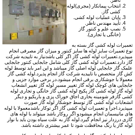
ناظر.
انتخاب پیمانکار (مجری)لوله
کشی گاز.
پایان عملیات لوله کشی.
تأیید مهندس ناظر.
نصب علم و کنتور گاز
(خانگی یا تجاری).
تعمیرات لوله کشی گاز بسته به
نوع تعمیرات سایز لوله ها سایز کنتور و میزان گاز مصرفی انجام
میپذیرد.تعمیرات لوله کشی گاز اگر کلی باشدنیاز به تاییدیه شرکت
گاز دارد.تعمیرات لوله کشی گاز کلی شامل جابجایی کنتور جابجایی
علمک گاز جابجایی لوله اصلی گاز میباشد و این امر باید توسط لوله
کش گاز متخصص با تاییدیه شرکت گاز انجام پذیرد.لوله کشی گاز
معمولا با جوشکاری برقی انجام میشود.در برخی موارد جزیی و
جابجایی های کوچک لوله گاز تغییر مسیر لوله گاز تغییر انشعاب
لوله گاز لوله کشی گاز پکیج لوله کشی گاز خانگی و تجاری لوله
کشی گازفر شومینه بخاری اجاق خوراک پزی و باربکیو و دیگر
انشعابات لوله کشی گاز توسط جوشکار لوله گاز صورت
میپذیرد.اجرا و تعمیرات لوله کشی گاز اگر توکار باشدمعمولا با لوله
های مانیسمان انجام میشودو اگر روکار باشد میتواند با لوله های
گازی درزدار نیز انجام گیرد.لوله گاز به علت سیاه بودن باید با نوار
لوله گاز یا رنگ محافظت شود تا عمر بیشتری داشته باشد.