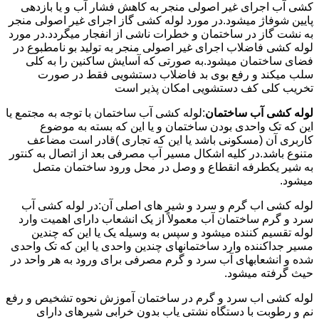
کشی آب اجرای غیر اصولی منجر به کاهش فشار آب و یا بازدهی
پایین شوفاژ میشود.در مورد لوله کشی گاز اجرای غیر اصولی منجر
به نشت گاز در ساختمان و خطرات ناشی از انفجار میگردد.در مورد
لوله کشی فاضلاب اجرای غیر اصولی منجر به تولید بو نامطبوع در
فضای ساختمان میشود.به صورتی که آسایش ساکنین را به کلی
سلب میکند و رفع بوی بد فاضلاب دستشویی فقط در صورت
تخریب کلی کف دستشویی امکان پذیر است
لوله کشی آب ساختمان
:لوله کشی آب ساختمان با توجه به مجتمع یا
این که تک واحدی بودن ساختمان و یا این که بسته به موضوع
کاربری آن (مسکونی باشد یا این که تجاری )قادر است مضاعف
متنوع باشد.در کلیه اشکال مسیر آب مصرفی بعد از اتصال به کنتور
به شیر یکطرفه انقطاع و وصل در محل ورود ساختمان متصل
میشود.
لوله کشی اب گرم و سرد و شیر های اصلی آن:در لوله کشی آب
سرد و گرم ساختمان آب معمولاً از یک انشعاب دارای اهمیت وارد
لوله تقسیم کننده میشود و سپس به وسیله یک یا این که چندین
مسیر جداکننده وارد ساختمانهای چندین واحدی یا این که تک واحدی
شده و انشعابهای آب سرد و گرم مصرفی برای ورود به هر واحد در
حیث گرفته میشود.
لوله کشی اب سرد و گرم در ساختمان آموزش نحوه تشخیص و رفع
نم و رطوبت با دستگاه نشتی یاب بدون خرابی شیرهای دارای