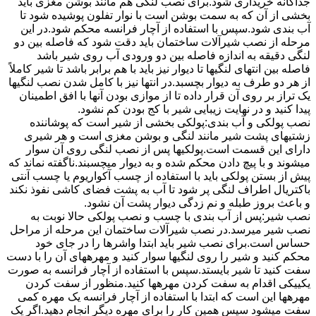
جداگانه خریداری شود.برای نصب لنگی هم مانند بوشن مغزی باید
بخشی از آن که به سمت بوشن است با نوار تفلون پوشیده شود تا
آب بندی شود.سپس با استفاده از آچار فرانسه محکم شود.در این
مرحله از نصب شیرآلات ساختمان باید دقت شود که فاصله بین دو
لنگی دقیقه به اندازه فاصله بین دو ورودی آب روی شیر باشد
فاصله بین انتهای لنگیها تا دیوار نیز باید با هم برابر باشد تا شیر کاملاً
از هر دو طرف به دیوار بچسبد.در انتها نیز با کامل شدن نصب لنگیها
یک تراز بر روی آن قرار داده تا از موازی بودن آنها با افق اطمینان
پیدا کنید و در نهایت زیبایی شیر با کج بودن کم نشود.
نصب پولکی و آب بندی:پولکی بخشی از شیر است که پوشاننده
زشتیهای پشت شیر مانند لنگی و بوشن مغزی است و هر شیری
دارای این قسمت است.پولکیها پس از نصب لنگی روی آن سوار
میشوند و با پیچ دادن محکم شده و به دیوار میچسبند.ناگفته نماند که
پیش از بستن پولکی باید با استفاده از چسب آکواریوم یا چسب آنتی
باکتریال اطراف لنگی پر شود تا آب به پشت فضای کاشی نفوذ نکند
و باعث بروز طبله و نم زدگی دیوار پشت آن نشود.
نصب شیر:پس از آب بندی با چسب و نصب پولکی حالا نوبت به
نصب شیر میرسد.در نصب شیرآلات ساختمان این مرحله از مراحل
حساس است.برای نصب شیر باید ابتدا واشرها را در جای خود
محکم کنید و شیر را روی لنگیها سوار کنید و مهرههای آن را با دست
سفت کنید تا شیر بایستد.سپس با استفاده از آچار فرانسه به صورت
یکییکی اقدام به سفت کردن مهرهها کنید.منظور از سفت کردن
مهرهها این است که ابتدا با استفاده از آچار فرانسه یک مهره کمی
سفت میشود سپس همین کار را برای مهره دیگر انجام دهید.اگر یک