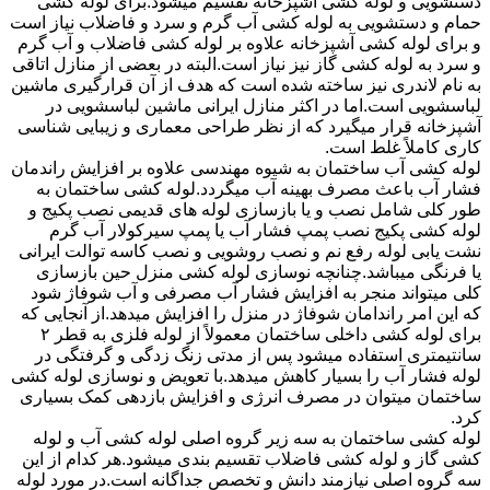
دستشویی و لوله کشی آشپزخانه تقسیم میشود.برای لوله کشی
حمام و دستشویی به لوله کشی آب گرم و سرد و فاضلاب نیاز است
و برای لوله کشی آشپزخانه علاوه بر لوله کشی فاضلاب و آب گرم
و سرد به لوله کشی گاز نیز نیاز است.البته در بعضی از منازل اتاقی
به نام لاندری نیز ساخته شده است که هدف از آن قرارگیری ماشین
لباسشویی است.اما در اکثر منازل ایرانی ماشین لباسشویی در
آشپزخانه قرار میگیرد که از نظر طراحی معماری و زیبایی شناسی
کاری کاملاً غلط است.
لوله کشی آب ساختمان به شیوه مهندسی علاوه بر افزایش راندمان
فشار آب باعث مصرف بهینه آب میگردد.لوله کشی ساختمان به
طور کلی شامل نصب و یا بازسازی لوله های قدیمی نصب پکیج و
لوله کشی پکیج نصب پمپ فشار آب یا پمپ سیرکولار آب گرم
نشت یابی لوله رفع نم و نصب روشویی و نصب کاسه توالت ایرانی
یا فرنگی میباشد.چنانچه نوسازی لوله کشی منزل حین بازسازی
کلی میتواند منجر به افزایش فشار آب مصرفی و آب شوفاژ شود
که این امر راندامان شوفاژ در منزل را افزایش میدهد.از آنجایی که
برای لوله کشی داخلی ساختمان معمولاً از لوله فلزی به قطر ۲
سانتیمتری استفاده میشود پس از مدتی زنگ زدگی و گرفتگی در
لوله فشار آب را بسیار کاهش میدهد.با تعویض و نوسازی لوله کشی
ساختمان میتوان در مصرف انرژی و افزایش بازدهی کمک بسیاری
کرد.
لوله کشی ساختمان به سه زیر گروه اصلی لوله کشی آب و لوله
کشی گاز و لوله کشی فاضلاب تقسیم بندی میشود.هر کدام از این
سه گروه اصلی نیازمند دانش و تخصص جداگانه است.در مورد لوله