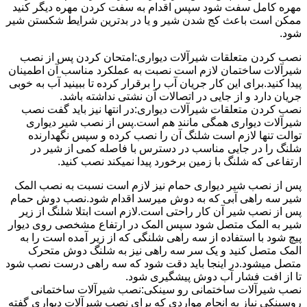
مهره کامل سفت شود سپس اقدام به سفت کردن مهره دیگر کنید
ممکن است باعث کج شدن شیر و یا در بدترین شرایط شکستن شیر
شود.
نصب کردن متعلقات شیرآلات دیواری:امتحان کردن پس از نصب
شیرآلات ساختمان لازم است نصبت به عملکرد مناسب آن اطمینان
پیدا کنید.برای این کار جریان آب را برقرار کرده تا ببینید آب به خوبی
جریان دارد و از جایی در اتصالات آن نشتی نداشته باشد.
نصب کردن متعلقات شیرآلات دیواری:در انتها نیز باید گفت نصب
شیرآلات دیواری همگی مانند هم است.پس از نصب شیر دیواری
توالت تنها لازم است شلنگ آن را نصب کرده و سپس نگهدارنده
شلنگ را در جایی مناسب در دسترس با فاصله کمی از شیر در
ارتفاعی که شلنگ با زمین برخورد پیدا نمیکند نصب کنید.
پس از نصب شیر دیواری حمام نیز لازم است نسبت به نصب المک
شیر سه راهی آبی که به دوش میرسد اقدام شود.نصب دوش حمام
پس از نصب شیر آن کار راحتی است.لازم است ابتلا شلنگ از زیر
شیر به المک متصل شود سپس المک در ارتفاع مشخصی روی دیوار
پیچ شود با استفاده از سه راهی شلنگی که از زیر آمده است را به
المک متصل کنید و یک سر سه راهی نیز به شلنگ دوش متحرک
متصل میشود.در اینجا باید دقت شود که سه راهی درست نصب شود
تا از افت فشار آب دوش پیشگیری شود.
نصب شیرآلات ساختمانی رو سینکی:نصب شیرآلات ساختمانی
روسینکی نیاز به انجام مواردی که برای نصب شیرآلات دیواری گفته