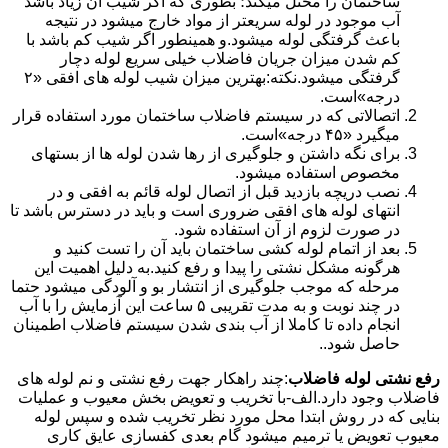
ساختمان را مختل میکند؛ بطوری که اگر شیب آن زیاد باشد
آب موجود در لوله سریعتر از مواد خارج میشود در نتیجه
باعث گرفتگی لوله میشود.و همینطور اگر شیب کم باشد با
کم شدن میزان جریان فاضلاب خیلی سریع لوله دچار
گرفتگی میشود.نکته:بهترین میزان شیب لوله های افقی «۲
درجه»است.
اتصالاتی که در سیستم فاضلاب ساختمان مورد استفاده قرار
میگیرد «۴۵ درجه»است.
برای نگه داشتن و جلوگیری از رها شدن لوله ها از بستهای
مخصوص استفاده میشود.
نصب دریچه بازدید قبل از اتصال لوله قائم به افقی و در
انتهای لوله های افقی ضروری است و باید در دسترس باشد تا
در صورت لزوم از آن استفاده شود.
بعد از اتمام لوله کشی ساختمان باید آن را تست کنید و
هرگونه مشکل نشتی را پیدا و رفع کنید.به دلیل اهمیت این
مرحله که موجب جلوگیری از انتشار بو و آلودگی میشود حتما
در چند نوبت و به مدت تقریبی ۵ ساعت این آزمایش را با آب
انجام داده تا کاملا از آب بندی شدن سیستم فاضلاب اطمینان
حاصل شود..
رفع نشتی لوله فاضلاب
:چند راهکار جهت رفع نشتی و نم لوله های
فاضلاب وجود دارد.الف-با تخریب و تعویض بخش معیوب و عملیات
بنایی که در روش ابتدا محل مورد نظر تخریب شده و سپس لوله
معیوب تعویض یا ترمیم میشود گام بعدی کفسازی عایق کاری