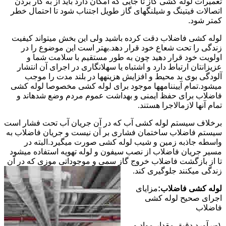
تعمیرات لوله کشی گاز تا جایی که امکان دارد باید از به کار بردن
اتصالات فیتینگ و شیلنگهای گاز طویل اجتناب شود تا احتمال خطر
کمتر شود.
لوله کشی فاضلاب دقت کرده باشید ولی این بخش میتواند کیفیت
زندگی را تحت شعاع خود قرار دهد.بهتر است این موضوع را در
اولویت خود قرار دهید چون به طور مستقیم با سلامت شما و
عزیزانتان ارتباط دارد و اشتباه یا سهلانگاری در اجرای آن انتشار
آلودگی بوی بد محیط و افزایش هزینهها در بلند مدت را موجب
میشود.تمام آییننامهها موجود برای لوله کشی مخصوصا لوله کشی
فاضلاب برای حفظ ایمنی و بهداشت عموم مردم وضع شدهاند و
تمام آنها لازمالاجرا هستند.
برخلاف سیستم لوله کشی آب که در آن جریان آب تحت فشار است
سیستم فاضلاب ساختمان فشاری بر آن نیست و جریان فاضلاب به
واسطه جاذبه زمین و شیب لوله کشی صورت میگیرد.البته در
مسیر جریان فاضلاب از نصب سیفون و لوله تهویه استفاده میشود
تا از بازگشت فاضلاب خروج گاز سمی و موجوداتی موزی که در آن
زندگی میکنند جلوگیری کند.
لوله کشی فاضلاب:
مزایای
اجرای صحیح لوله کشی
فاضلاب
۱-برآورد دقیق مقدار مواد و