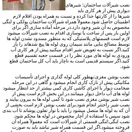
نصب شیرآلات ساختمان؛ شیرهای
دیواری پیش از هر کاری باید
شیرها را از کارتنها جدا کرده و نسبت به همراه بودن اقلام لازم
اطمینان حاصل شود.معمولاً همراه شیرآلات ساختمان پولکی و لنگی
مخصوص به آن شیر وجود دارد.در مرحله آماده سازی اگر برای
اولین بار پس از ساخت یا نوسازی اقدام به نصب شیرآلات میشود
لازم است قسمتهای پلاستیکی که به منظور مسدود نشدن لوله ها
توسط مصالح بنایی مانند سیمان روی لوله ها پیچ شدهاند را باز
کنید.اگر نسبت به تعویض شیر اقدام میکنید.پیش از هر کاری آب
ورودی به لوله های مورد نظر را در قسمت جعبه تقسیم قطع
کنید.اگر سیستم قدیمی است به ناچار باید آب کل ساختمان قطع
شود.
نصب بوشن مغزی:بهطور کلی لوله گذاری و اجرای تأسیسات
مکانیکی پیش از نازک کاری انجام میشود و گاهی در این مرحله
ضخامت دیوار با اجرای کاشی کاری کمی بیشتر از حد انتظار میشود
لوله های آب داخل دیوار میمانند.در این بخش لازم است پیش از
نصب شیر بوشن مغزی نصب شود تا کمی لوله ها به بیرون بیایند و
نصب شیر راحتتر انجام شود.برای نصب بوشن لازم است بخشی از
آن که به لوله ها متصل میشود را باید با نوار تفلون پوشاند تا آب بندی
شود سپس با استفاده از آچار مخصوص در لوله ها محکم شود.
نصب لنگی:لنگی قسمتی از شیرآلات است که معمولاً همراه آن
فروخته میشود.اگر این قسمت همراه شیر نباشد باید به صورت