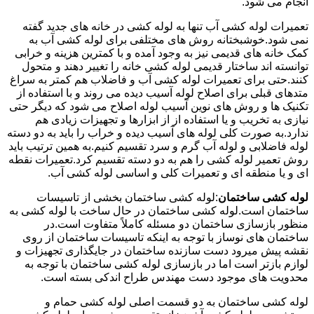
انجام می شود.
تعمیرات لوله کشی آب تنها به لوله کشی در خانه های جدید گفته
نمی شود.خوشبختانه روش های مختلفی برای لوله کشی آب به
کمک خانه های قدیمی نیز به وجود آمده و با کمترین هزینه و خرابی
توانسته اند ساختار قدیمی لوله کشی خانه را تغییر دهند و متحول
کنند.حتی برای تعمیرات لوله کشی آب و فاضلاب هم کمتر به سراغ
متدهای قبلی برای اصلاح لوله آسیب دیده می روند و با استفاده از
تکنیک ها و روش های نوین آسیب لوله اصلاح می شود که دیگر حتی
نیازی به تخریب و یا استفاده از از ابزارها و تجهیزات زیادی هم
ندارد.به صورت کلی لوله های آسیب دیده و خراب را باید به دو دسته
لوله فاضلابی و لوله آب گرم و سرد تقسیم کنیم.به همین ترتیب باید
روش تعمیر لوله کشی را هم به دو دسته تقسیم کرد.تعمیرات نقطه
ای و یا منطقه ای و تعمیرات کلی و اساسی لوله کشی آب.
لوله کشی ساختمان
:لوله کشی ساختمان بخشی از تاسیسات
ساختمان است.لوله کشی ساختمان در حال ساخت با لوله کشی به
منظور بازسازی ساختمان دو مسئله کاملاً متفاوت است.در
ساختمان های نوساز با توجه به اینکه تاسیسات ساختمان از روی
نقشه پیش میرود دست سازنده ساختمان در جایگذاری تجهیزات و
لوازم بازتر است اما در بازسازی لوله کشی ساختمان با توجه به
محدویت های موجود دست مهندس طراح اندکی بسته است.
لوله کشی ساختمان به دو قسمت اصلی لوله کشی حمام و