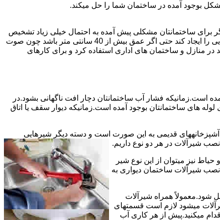
شکل بوجود آمده در ساختمان شما را حل میکند.
می توانند نشت یابی کنند و برای عمقی بالاتر از 40 سانت مناسب نیستند اما اگر برای ساختمانتان مشکلی پیش آمده به احتمال خیلی زیاد تشخیص
به درستی انجام می شود زیرا عمق ترکیدگی معمولاً در ساختمان ها بیش از 40 سانت نیست.البته اگر ترکیدگی یا نشتی لوله زیاد باشد و صدایی را ایجاد کند حتی اگر عمق بیش از 40 سانتی متر باشد چون صوت
ر منازل و ساختمان های اداری استفاده کرد و برای کارهای
مده است.زمانیکه فشار آب ساختمانتان دچار افت ناگهانی بشود.در
له های ساختمانتان بوجود آمده است.زمانیکه دیوار سقف یا اتاق
و آشپزخانههای قدیمی به این صورت است و دسته دیگر شیرهایی
ب شیرآلات در هر دو نوع داریم.
یاط نیز میتوان از این نوع شیر
 نصب شیرآلات ساختمان دیواری به
ل شود.معمولاً همراه شیرآلات
یرآلات میشود لازم است قسمتهای
قدام میکنید.پیش از هر کاری آب