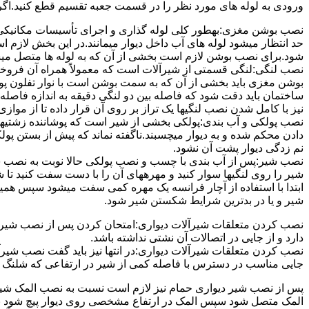
ورودی به لوله های مورد نظر را در قسمت جعبه تقسیم قطع کنید.اگ
نصب بوشن مغزی:بهطور کلی لوله گذاری و اجرای تأسیسات مکانیکی پ
حد انتظار میشود لوله های آب داخل دیوار میمانند.در این بخش لازم
شود.برای نصب بوشن لازم است بخشی از آن که به لوله ها متصل میشود 
نصب لنگی:لنگی قسمتی از شیرآلات است که معمولاً همراه آن فروخته
بوشن مغزی باید بخشی از آن که به سمت بوشن است با نوار تفلون پو
ساختمان باید دقت شود که فاصله بین دو لنگی دقیقه به اندازه فاصله بین
نیز با کامل شدن نصب لنگیها یک تراز بر روی آن قرار داده تا از موازی ب
نصب پولکی و آب بندی:پولکی بخشی از شیر است که پوشاننده زشتیه
دادن محکم شده و به دیوار میچسبند.ناگفته نماند که پیش از بستن پول
نم زدگی دیوار پشت آن نشود.
نصب شیر:پس از آب بندی با چسب و نصب پولکی حالا نوبت به نصب ش
شیر را روی لنگیها سوار کنید و مهرههای آن را با دست سفت کنید تا
ابتدا با استفاده از آچار فرانسه یک مهره کمی سفت میشود سپس هم
شیر و یا در بدترین شرایط شکستن شیر شود.
نصب کردن متعلقات شیرآلات دیواری:امتحان کردن پس از نصب شیرآلات 
دارد و از جایی در اتصالات آن نشتی نداشته باشد.
نصب کردن متعلقات شیرآلات دیواری:در انتها نیز باید گفت نصب شیر
جایی مناسب در دسترس با فاصله کمی از شیر در ارتفاعی که شلنگ با 
پس از نصب شیر دیواری حمام نیز لازم است نسبت به نصب المک شیر
المک متصل شود سپس المک در ارتفاع مشخصی روی دیوار پیچ شود با 