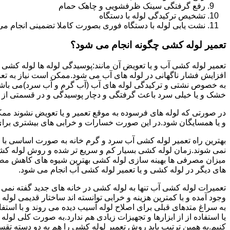
رفع گرفتگی سینک ظرفشویی و چاهک حمام
تشخیص ترکیدگی لوله با دستگاه
نشت یابی لوله با دستگاه فوری بصورت کاملا تضمینی انجام می 
تعمیر لوله کشی چگونه انجام می شود؟
تعمیر لوله کشی آب و یا تعویض آن مانند:پوسیدگی لوله ها لوله کشی غ
افزایش فشار ناگهانی در لوله های آب می شود.ممکن است نیاز به تع
به خصوص نشتی و ترکیدگی لوله های آب (آب گرم و آب سرد)می باشد.د
خشک و یا خیلی سرد باعث گرفتگی و دچار پوسیدگی و در قسمتی از ل
در صورتی که لوله های فرسوده به موقع تعمیر و یا تعویض نشوند مم
و یا همسایگان شود.در این صورت خسارات و خرابی های بیشتری برای خ
بهترین راه تعمیر لوله کشی آب سرد و گرم خانه به صورت اساسی با 
نمی شوند.زمان لوله کشی بسیار کم و سریع تر شده و روش لوله کشی
میزان مصرفی ها بهینه سازی لوله کشی بهترین شیوه های کاهش مصرف
های دیگر در لوله کشی و یا تعمیر لوله کشی آب انجام می شود.
تعمیرات لوله کشی آب تنها به لوله کشی در خانه های جدید گفته نم
وجود آمده و با کمترین هزینه و خرابی توانسته اند ساختار قدیمی لول
به سراغ متدهای قبلی برای اصلاح لوله آسیب دیده می روند و با استف
یا استفاده از از ابزارها و تجهیزات زیادی هم ندارد.به صورت کلی لول
کنیم.به همین ترتیب باید روش تعمیر لوله کشی را هم به دو دسته تق