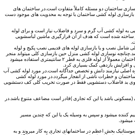
ازی ساختمان دو مسئله کاملاً متفاوت است.در ساختمان های
در بازسازی لوله کشی ساختمان با توجه به محدویت های موجود دست
به لوله کشی آب گرم و سرد و فاضلاب نیاز است و برای لوله
 نیز ساخته شده است که هدف از آن قرارگیری ماشین لباسشویی
.
 شامل نصب و یا بازسازی لوله های قدیمی نصب پکیج و لوله
.چنانچه نوسازی لوله کشی منزل حین بازسازی کلی میتواند منجر
به افزایش فشار آب مصرفی و آب شوفاژ شود که این امر راندامان شوفاژ در منزل را افزایش میدهد.از آنجایی که برای لوله کشی داخلی ساختمان معمولاً از لوله فلزی به قطر ۲ سانتیمتری استفاده میشود
 و افزایش بازدهی کمک بسیاری کرد.
ه اصلی نیازمند دانش و تخصص جداگانه است.در مورد لوله کشی آب
ساختمان و خطرات ناشی از انفجار میگردد.در مورد لوله کشی
فع بوی بد فاضلاب دستشویی فقط در صورت تخریب کلی کف دستشویی
ن (مسکونی باشد یا این که تجاری )قادر است مضاعف متنوع باشد.در
م کننده میشود و سپس به وسیله یک یا این که چندین مسیر
 میشود.
ستاتیک بخش اعظم در ساختمانهای تجاری به کار میروند و به