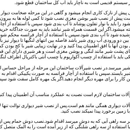
ر سیستم قدیمی است به ناچار باید آب کل ساختمان قطع شود.
یش از نازک کاری انجام میشود و گاهی در این مرحله ضخامت دیوار ب
 است پیش از نصب شیر بوشن مغزی نصب شود تا کمی لوله ها به بیرون بی
را باید با نوار تفلون پوشاند تا آب بندی شود سپس با استفاده از آ
 میشود.اگر این قسمت همراه شیر نباشد باید به صورت جداگانه خرید
شیده شود تا آب بندی شود.سپس با استفاده از آچار فرانسه محکم شود
 دو ورودی آب روی شیر باشد فاصله بین انتهای لنگیها تا دیوار نیز باید ب
ودن آنها با افق اطمینان پیدا کنید و در نهایت زیبایی شیر با کج بودن ک
ای پشت شیر مانند لنگی و بوشن مغزی است و هر شیری دارای این قس
کی باید با استفاده از چسب آکواریوم یا چسب آنتی باکتریال اطراف لن
یر میرسد.در نصب شیرآلات ساختمان این مرحله از مراحل حساس است.
 شیر بایستد.سپس با استفاده از آچار فرانسه به صورت یکییکی اقدام
ین کار را برای مهره دیگر انجام دهید.اگر یک مهره کامل سفت شود 
ساختمان لازم است نصبت به عملکرد مناسب آن اطمینان پیدا کنید.برا
آلات دیواری همگی مانند هم است.پس از نصب شیر دیواری توالت تنها 
زمین برخورد پیدا نمیکند نصب کنید.
 سه راهی آبی که به دوش میرسد اقدام شود.نصب دوش حمام پس از نص
استفاده از سه راهی شلنگی که از زیر آمده است را به المک متصل 