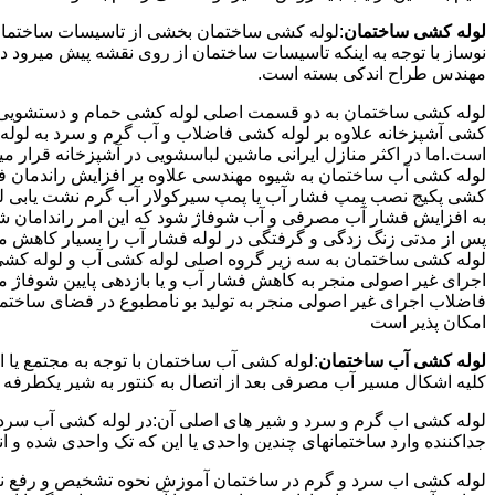
لوله کشی ساختمان
:لوله کشی ساختمان بخشی از تاسیسات ساختمان
نوساز با توجه به اینکه تاسیسات ساختمان از روی نقشه پیش میرود 
مهندس طراح اندکی بسته است.
لوله کشی ساختمان به دو قسمت اصلی لوله کشی حمام و دستشویی و 
کشی آشپزخانه علاوه بر لوله کشی فاضلاب و آب گرم و سرد به لوله ک
است.اما در اکثر منازل ایرانی ماشین لباسشویی در آشپزخانه قرار م
لوله کشی آب ساختمان به شیوه مهندسی علاوه بر افزایش راندمان ف
کشی پکیج نصب پمپ فشار آب یا پمپ سیرکولار آب گرم نشت یابی لول
پس از مدتی زنگ زدگی و گرفتگی در لوله فشار آب را بسیار کاهش م
لوله کشی ساختمان به سه زیر گروه اصلی لوله کشی آب و لوله کشی 
اجرای غیر اصولی منجر به کاهش فشار آب و یا بازدهی پایین شوفاژ 
فاضلاب اجرای غیر اصولی منجر به تولید بو نامطبوع در فضای ساخ
امکان پذیر است
لوله کشی آب ساختمان
:لوله کشی آب ساختمان با توجه به مجتمع یا 
کلیه اشکال مسیر آب مصرفی بعد از اتصال به کنتور به شیر یکطرفه
لوله کشی اب گرم و سرد و شیر های اصلی آن:در لوله کشی آب سرد و 
جداکننده وارد ساختمانهای چندین واحدی یا این که تک واحدی شده و 
لوله کشی اب سرد و گرم در ساختمان آموزش نحوه تشخیص و رفع نم و