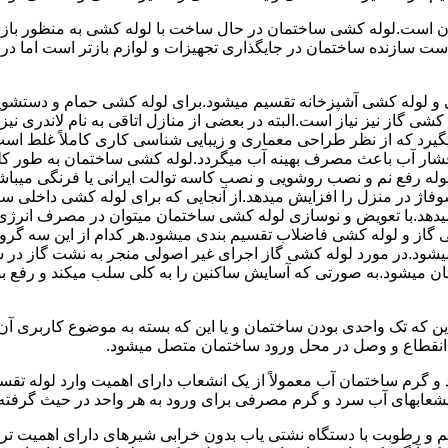
 است.لوله کشی ساختمان در حال ساخت با لوله کشی به منظور بازس
دست سازنده ساختمان در جایگذاری تجهیزات و لوازم بازتر است اما 
لوله کشی آشپزخانه تقسیم میشود.برای لوله کشی حمام و دستشویی 
شی گاز نیز نیاز است.البته در بعضی از منازل اتاقی به نام لاندری
یگیرد که از نظر طراحی معماری و زیبایی شناسی کاری کاملاً غلط است
شار آب باعث مصرف بهینه آب میگردد.لوله کشی ساختمان به طور کلی
ه رفع نم و نصب روشویی و نصب کاسه توالت ایرانی یا فرنگی میباشد
یدهد.با تعویض و نوسازی لوله کشی ساختمان میتوان در مصرف انرژی
گاز و لوله کشی فاضلاب تقسیم بندی میشود.هر کدام از این سه گرو
میشود.در مورد لوله کشی گاز اجرای غیر اصولی منجر به نشت گاز در 
تمان میشود.به صورتی که آسایش ساکنین را به کلی سلب میکند و ر
این که تک واحدی بودن ساختمان و یا این که بسته به موضوع کاربری آ
 انقطاع و وصل در محل ورود ساختمان متصل میشود.
گرم ساختمان آب معمولاً از یک انشعاب دارای اهمیت وارد لوله تقسی
انشعابهای آب سرد و گرم مصرفی برای ورود به هر واحد در حیث گرفته
 رطوبت با دستگاه نشتی یاب بدون خرابی شیرهای دارای اهمیت ترمو