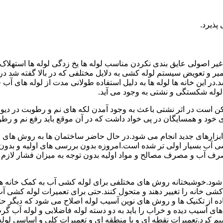
پذیرد.
یر اصولی عایق بندی نکردن مناسب لوله ها یخ زدگی لوله ها استهلاک ل
میر و تعویض سیستم لوله کشی به دلایل مختلفی که در بالا گفته شد 
ر این خانه ها لوله ها به دلیل استفاده طولانی مدت از لوله های آ
وله شکستگی و نشتی به وجود می آید.
کن است در اثر نشتی باعث به وجود آمدن لکه های نم و رطوبت در دی
ود و همسایگان در پی خواد داشت که در آن موقع باید رفع نم و رطوب
ابزارهای جدید انجام می شود.در حال حاضر ساختمان ها به روش های 
 آب بسیار اولی تر شده است.امروزه بدون بررسی های اولیه و بدون
 آب و مصرف مصالح و مواد اولیه بدون توجه به میزان فشار لازم د
ی شود.خوشبختانه روش های مختلفی برای لوله کشی آب به کمک خانه ها
ه کشی خانه را تغییر دهند و متحول کنند.حتی برای تعمیرات لوله کشی 
اده از تکنیک ها و روش های نوین آسیب لوله اصلاح می شود که دیگر حت
ه های آسیب دیده و خراب را باید به دو دسته لوله فاضلابی و لوله آب گ
سیم کرد.تعمیرات نقطه ای و یا منطقه ای و تعمیرات کلی و اساسی لول