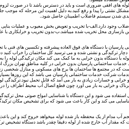
ای لوله های افقی ضروری است و باید در دسترس باشد تا در صورت لزوم 
 مشکل نشتی را پیدا و رفع کنید.به دلیل اهمیت این مرحله که موجب جلو
اضلاب وجود دارد.الف-با تخریب و تعویض بخش معیوب و عملیات بنای
ازسازی محل تخریب شده میباشد.ب-بدون تخریب و خرابکاری با عایق سی
پارسیان با دستگاه های فوق العاده پیشرفته و تکنسین های فنی با تج
ت دچار ترکیدگی و نشتی شده و می ترسید کل ساختمان را خراب کنید دس
ا دستگاه بدون خرابی به ما کمک می کند مکان ترکیدگی لوله را به را
ط خدمات ساختمانی پارسیان بدون خرابی در کلیه مناطق تهران بزرگ
 است که در مجتمع ها ساختمان ها برج های مسکونی و منازل شخصی زن
خدمات شرکت خدمات ساختمانی پارسیان می باشد که این روزها بسیار رو
ابی و خسارات زیادی به بار می آمد که قابل تحمل نبود.ترکیدگی لو
ناک و خرابی به بار می آورد چون قطع اتصال آب محیط اطراف را در بر
ی استفاده می شود و این دستگاه با شناسایی امواج صوتی محل ترکیدگ
شناسایی می کند و این کار باعث می شود که برای تشخیص مکان ترکیدگ
جم آب مدام از یک محفظه باز شده لوله میخواهد خروج کند و این باع
ت که مقدار آب خارج شده از لوله دقیقا چقدر باشد دستگاه تشخیص تر