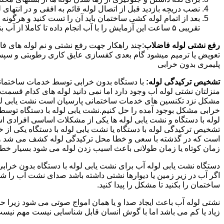
نصب دریچه بازدید قبل از اتصال لوله قائم به افقی و در انته
بعد از اتمام لوله کشی ساختمان باید آن را تست کنید و هرگونه
تقریبی ۵ ساعت این آزمایش را با آب انجام داده تا کاملا از آب بندی شدن سیستم فاضلاب اطمینان حاصل شود..
رفع نشتی لوله فاضلاب
:چند راهکار جهت رفع نشتی و نم لوله های ف
تعویض یا ترمیم میشود گام بعدی کفسازی عایق کاری رطوبتی و سپس ب
پلیمری بدون خرابی
تشخیص ترکیدگی لوله:
با دستگاه بدون خرابی توسط خدمات ساختمانی 
منزلتان نشتی لوله آب وجود دارد اما نمی دانید لوله های کدام قسم
مشکل نزد تکنسین های خدمات ساختمانی پارسیان است نشت یابی لوله ب
خرابی مشکل بوجود آمده را حل کنیم.نشت یابی لوله با دستگاه توس
لوله با دستگاه و نشت یابی لوله ها یکی از مشکلات اساسی افرادی
تشخیص ترکیدگی لوله با دستگاه یا نشت یابی لوله با دستگاه یکی از 
است که در گذشته با سعی و خطا محل ترکیدگی لوله کشف می شد و خر
زمان کوتاه یا زمان طولانی باعث اسیب زدن لوله می شود بسیار خطر
دستگاه نشت یابی لوله آب برای نشت یابی لوله با دستگاه بدون خراب
اگر آب در زیر زمین یا دیوارها نشتی داشته باشد صدای نشت آب را 
ساختمان را بکنید تا مشکل را پیدا کنید.
نشتی لوله آب باعث ایجاد صدا و یا همان امواج صوتی می شود زیرا ح
زیاد یا کم می باشد اما با گوش انسان قابل شناسایی نیست مهم نیس