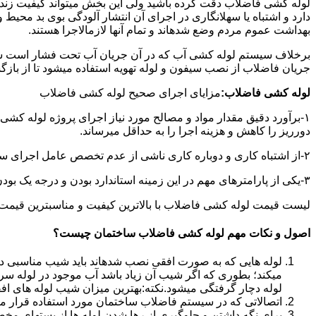
لوله کشی فاضلاب دقت کرده باشید ولی این بخش میتواند کیفیت زندگ
دارد و اشتباه یا سهلانگاری در اجرای آن انتشار آلودگی بوی بد محی
بهداشت عموم مردم وضع شدهاند و تمام آنها لازمالاجرا هستند.
برخلاف سیستم لوله کشی آب که در آن جریان آب تحت فشار است سی
جریان فاضلاب از نصب سیفون و لوله تهویه استفاده میشود تا از با
لوله کشی فاضلاب:
مزایای اجرای صحیح لوله کشی فاضلاب
۱-برآورد دقیق مقدار مواد و مصالح مورد نیاز اجرای پروژه لوله کشی
دورریز را کاهش و هزینه اجرا را به حداقل میرساند.
۲-از اشتباه کاری و دوباره کاری ناشی از عدم تخصص عامل اجرای سیستم فاضلاب جلوگیری میشود.
۳-یکی از پارامترهای مهم در این زمینه استاندارد بودن و درجه یک بودن لوازم تاسیسات بهداشتی است که افزایش طول عمر سیستم فاضلاب را در پی خواهد داشت.
لیست قیمت لوله کشی فاضلاب با بالاترین کیفیت و مناسبترین قیمت به صورت 24 ساعته 
اصول و نکات مهم لوله کشی فاضلاب ساختمان چیست؟
لوله هایی که به صورت افقی نصب شدهاند باید شیب مناسبی داش
میکند؛ بطوری که اگر شیب آن زیاد باشد آب موجود در لوله سر
لوله دچار گرفتگی میشود.نکته:بهترین میزان شیب لوله های افقی «۲ درجه
اتصالاتی که در سیستم فاضلاب ساختمان مورد استفاده قرار میگیرد «۴۵ در
برای نگه داشتن و جلوگیری از رها شدن لوله ها از بستهای مخ