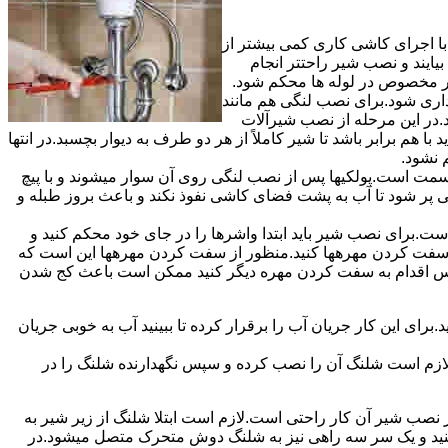
ا اجرای کاشی کاری کمی بیشتر از
ایند و نصب شیر راحتتر انجام
چار مخصوص در لوله ها محکم شود.
اری شود.برای نصب لنگی هم مانند
.در این مرحله از نصب شیرآلات
ا هم برابر باشد تا شیر کاملاً از هر دو طرف به دیوار بچسبد.در انتها
م نشود.
مت است.پولکیها پس از نصب لنگی روی آن سوار میشوند و با پیچ
گی پر شود تا آب به پشت فضای کاشی نفوذ نکند و باعث بروز طبله و
برای نصب شیر باید ابتدا واشرها را در جای خود محکم کنید و
 به سفت کردن مهرهها کنید.منظور از سفت کردن مهرهها این است که
سپس اقدام به سفت کردن مهره دیگر کنید ممکن است باعث کج شدن
ی این کار جریان آب را برقرار کرده تا ببینید آب به خوبی جریان
لازم است شلنگ آن را نصب کرده و سپس نگهدارنده شلنگ را در
ب شیر آن کار راحتی است.لازم است ابتلا شلنگ از زیر شیر به
کنید و یک سر سه راهی نیز به شلنگ دوش متحرک متصل میشود.در