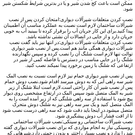
ممکن است باعث کج شدن شیر و یا در بدترین شرایط شکستن شیر
شود.
نصب کردن متعلقات شیرآلات دیواری:امتحان کردن پس از نصب
شیرآلات ساختمان لازم است نصبت به عملکرد مناسب آن اطمینان
پیدا کنید.برای این کار جریان آب را برقرار کرده تا ببینید آب به خوبی
جریان دارد و از جایی در اتصالات آن نشتی نداشته باشد.
نصب کردن متعلقات شیرآلات دیواری:در انتها نیز باید گفت نصب
شیرآلات دیواری همگی مانند هم است.پس از نصب شیر دیواری
توالت تنها لازم است شلنگ آن را نصب کرده و سپس نگهدارنده
شلنگ را در جایی مناسب در دسترس با فاصله کمی از شیر در
ارتفاعی که شلنگ با زمین برخورد پیدا نمیکند نصب کنید.
پس از نصب شیر دیواری حمام نیز لازم است نسبت به نصب المک
شیر سه راهی آبی که به دوش میرسد اقدام شود.نصب دوش حمام
پس از نصب شیر آن کار راحتی است.لازم است ابتلا شلنگ از زیر
شیر به المک متصل شود سپس المک در ارتفاع مشخصی روی دیوار
پیچ شود با استفاده از سه راهی شلنگی که از زیر آمده است را به
المک متصل کنید و یک سر سه راهی نیز به شلنگ دوش متحرک
متصل میشود.در اینجا باید دقت شود که سه راهی درست نصب شود
تا از افت فشار آب دوش پیشگیری شود.
نصب شیرآلات ساختمانی رو سینکی:نصب شیرآلات ساختمانی
روسینکی نیاز به انجام مواردی که برای نصب شیرآلات دیواری گفته
شد را ندارد و نصب بسیار راحتتر و بدون زحمتی دارد.شیرهایی که