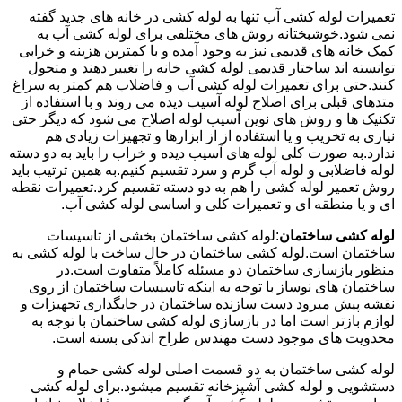
تعمیرات لوله کشی آب تنها به لوله کشی در خانه های جدید گفته
نمی شود.خوشبختانه روش های مختلفی برای لوله کشی آب به
کمک خانه های قدیمی نیز به وجود آمده و با کمترین هزینه و خرابی
توانسته اند ساختار قدیمی لوله کشی خانه را تغییر دهند و متحول
کنند.حتی برای تعمیرات لوله کشی آب و فاضلاب هم کمتر به سراغ
متدهای قبلی برای اصلاح لوله آسیب دیده می روند و با استفاده از
تکنیک ها و روش های نوین آسیب لوله اصلاح می شود که دیگر حتی
نیازی به تخریب و یا استفاده از از ابزارها و تجهیزات زیادی هم
ندارد.به صورت کلی لوله های آسیب دیده و خراب را باید به دو دسته
لوله فاضلابی و لوله آب گرم و سرد تقسیم کنیم.به همین ترتیب باید
روش تعمیر لوله کشی را هم به دو دسته تقسیم کرد.تعمیرات نقطه
ای و یا منطقه ای و تعمیرات کلی و اساسی لوله کشی آب.
لوله کشی ساختمان
:لوله کشی ساختمان بخشی از تاسیسات
ساختمان است.لوله کشی ساختمان در حال ساخت با لوله کشی به
منظور بازسازی ساختمان دو مسئله کاملاً متفاوت است.در
ساختمان های نوساز با توجه به اینکه تاسیسات ساختمان از روی
نقشه پیش میرود دست سازنده ساختمان در جایگذاری تجهیزات و
لوازم بازتر است اما در بازسازی لوله کشی ساختمان با توجه به
محدویت های موجود دست مهندس طراح اندکی بسته است.
لوله کشی ساختمان به دو قسمت اصلی لوله کشی حمام و
دستشویی و لوله کشی آشپزخانه تقسیم میشود.برای لوله کشی