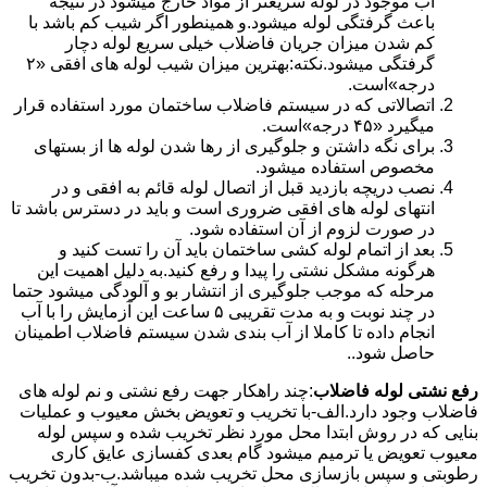
آب موجود در لوله سریعتر از مواد خارج میشود در نتیجه
باعث گرفتگی لوله میشود.و همینطور اگر شیب کم باشد با
کم شدن میزان جریان فاضلاب خیلی سریع لوله دچار
گرفتگی میشود.نکته:بهترین میزان شیب لوله های افقی «۲
درجه»است.
اتصالاتی که در سیستم فاضلاب ساختمان مورد استفاده قرار
میگیرد «۴۵ درجه»است.
برای نگه داشتن و جلوگیری از رها شدن لوله ها از بستهای
مخصوص استفاده میشود.
نصب دریچه بازدید قبل از اتصال لوله قائم به افقی و در
انتهای لوله های افقی ضروری است و باید در دسترس باشد تا
در صورت لزوم از آن استفاده شود.
بعد از اتمام لوله کشی ساختمان باید آن را تست کنید و
هرگونه مشکل نشتی را پیدا و رفع کنید.به دلیل اهمیت این
مرحله که موجب جلوگیری از انتشار بو و آلودگی میشود حتما
در چند نوبت و به مدت تقریبی ۵ ساعت این آزمایش را با آب
انجام داده تا کاملا از آب بندی شدن سیستم فاضلاب اطمینان
حاصل شود..
رفع نشتی لوله فاضلاب
:چند راهکار جهت رفع نشتی و نم لوله های
فاضلاب وجود دارد.الف-با تخریب و تعویض بخش معیوب و عملیات
بنایی که در روش ابتدا محل مورد نظر تخریب شده و سپس لوله
معیوب تعویض یا ترمیم میشود گام بعدی کفسازی عایق کاری
رطوبتی و سپس بازسازی محل تخریب شده میباشد.ب-بدون تخریب