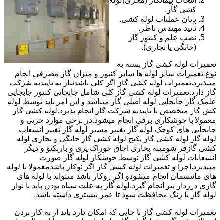
انتخاب پیمانکار (مجری)لوله
کشی گاز.
پایان عملیات لوله کشی.
تأیید مهندس ناظر.
نصب علم و کنتور گاز
(خانگی یا تجاری).
تعمیرات لوله کشی گاز بسته به
نوع تعمیرات سایز لوله ها سایز کنتور و میزان گاز مصرفی انجام
میپذیرد.تعمیرات لوله کشی گاز اگر کلی باشدنیاز به تاییدیه شرکت
گاز دارد.تعمیرات لوله کشی گاز کلی شامل جابجایی کنتور جابجایی
علمک گاز جابجایی لوله اصلی گاز میباشد و این امر باید توسط لوله
کش گاز متخصص با تاییدیه شرکت گاز انجام پذیرد.لوله کشی گاز
معمولا با جوشکاری برقی انجام میشود.در برخی موارد جزیی و
جابجایی های کوچک لوله گاز تغییر مسیر لوله گاز تغییر انشعاب
لوله گاز لوله کشی گاز پکیج لوله کشی گاز خانگی و تجاری لوله
کشی گازفر شومینه بخاری اجاق خوراک پزی و باربکیو و دیگر
انشعابات لوله کشی گاز توسط جوشکار لوله گاز صورت
میپذیرد.اجرا و تعمیرات لوله کشی گاز اگر توکار باشدمعمولا با لوله
های مانیسمان انجام میشودو اگر روکار باشد میتواند با لوله های
گازی درزدار نیز انجام گیرد.لوله گاز به علت سیاه بودن باید با نوار
لوله گاز یا رنگ محافظت شود تا عمر بیشتری داشته باشد.
تعمیرات لوله کشی گاز تا جایی که امکان دارد باید از به کار بردن