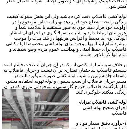
اتصالات فیتینگ و شیلنگهای گاز طویل اجتناب شود تا احتمال خطر
کمتر شود.
لوله کشی فاضلاب دقت کرده باشید ولی این بخش میتواند کیفیت
زندگی را تحت شعاع خود قرار دهد.بهتر است این موضوع را در
اولویت خود قرار دهید چون به طور مستقیم با سلامت شما و
عزیزانتان ارتباط دارد و اشتباه یا سهلانگاری در اجرای آن انتشار
آلودگی بوی بد محیط و افزایش هزینهها در بلند مدت را موجب
میشود.تمام آییننامهها موجود برای لوله کشی مخصوصا لوله کشی
فاضلاب برای حفظ ایمنی و بهداشت عموم مردم وضع شدهاند و
تمام آنها لازمالاجرا هستند.
برخلاف سیستم لوله کشی آب که در آن جریان آب تحت فشار است
سیستم فاضلاب ساختمان فشاری بر آن نیست و جریان فاضلاب به
واسطه جاذبه زمین و شیب لوله کشی صورت میگیرد.البته در
مسیر جریان فاضلاب از نصب سیفون و لوله تهویه استفاده میشود
تا از بازگشت فاضلاب خروج گاز سمی و موجوداتی موزی که در آن
زندگی میکنند جلوگیری کند.
لوله کشی فاضلاب:
مزایای
اجرای صحیح لوله کشی
فاضلاب
۱-برآورد دقیق مقدار مواد و
مصالح مورد نیاز اجرای پروژه