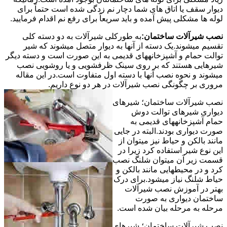
دیوار سقف یا اتاق های شما دچار نم زدگی شده است حتماً برای
لوله ها مشکلی پیش آمده و باید سریعاً برای رفع نم اقدام فرمایید.
نصب شیرآلات ساختمان:
به طورکلی شیرآلات به دو دسته کلی
تقسیم میشوند.یک دسته از آنها به دیوار متصل میشوند که شیر
توالت حمام و آشپزخانههای قدیمی به این صورت است و دسته دیگر
شیرهایی هستند که بر روی سینک ظرفشویی و یا روشویی نصب
میشوند و نحوه نصب آنها با دسته اول متفاوت است.در این مقاله
مروری بر چگونگی نصب شیرآلات در هر دو نوع داریم.
نصب شیرآلات ساختمان؛ شیرهای
دیواری شیرهای توالت دوش
حمام آشپزخانههای قدیمی به
صورت دیواری بودند.البته در جایی
مانند بالکن و حیاط نیز میتوان از
این نوع شیر استفاده کرد زیرا در
قسمت زیر آن میتوان شلنگ نصب
کرد و در محیطهایی مانند بالکن و
حیاط شلنگ نیاز میشود.برای درک
بهتر در آموزش نصب شیرآلات
ساختمان دیواری به صورت
مرحله به مرحله بیان شده است.
نصب شیرآلات ساختمان؛ شیرهای