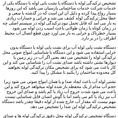
تشخیص ترکیدگی لوله با دستگاه یا نشت یابی لوله با دستگاه یکی از
خدمات شرکت خدمات ساختمانی پارسیان می باشد که این روزها
بسیار رواج پیدا کرده و دلیل آن این است که در گذشته با سعی و
خطا محل ترکیدگی لوله کشف می شد و خرابی و خسارات زیادی
به بار می آمد که قابل تحمل نبود.ترکیدگی لوله در سیستم اصلی چه
در زمان کوتاه یا زمان طولانی باعث اسیب زدن لوله می شود
بسیار خطرناک و خرابی به بار می آورد چون قطع اتصال آب محیط
اطراف را در بر دارد.
دستگاه نشت یابی لوله آب برای نشت یابی لوله با دستگاه بدون
خرابی استفاده می شود و این دستگاه با شناسایی امواج صوتی محل
ترکیدگی لوله را تشخیص می دهد یعنی اگر آب در زیر زمین یا
دیوارها نشتی داشته باشد صدای نشت آب را شناسایی می کند و این
کار باعث می شود که برای تشخیص مکان ترکیدگی لوله نخواهید
کل محدوده ساختمان را بکنید تا مشکل را پیدا کنید.
نشتی لوله آب باعث ایجاد صدا و یا همان امواج صوتی می شود زیرا
حجم آب مدام از یک محفظه باز شده لوله میخواهد خروج کند و این
باعث می شود شدت خروج آب زیاد یا کم باشد و صدای این خروج
آب نیز زیاد یا کم می باشد اما با گوش انسان قابل شناسایی نیست
مهم نیست که مقدار آب خارج شده از لوله دقیقا چقدر باشد دستگاه
تشخیص ترکیدگی لوله این صدا را تشخیص می دهد.
دستگاه تشخیص ترکیدگی لوله محل دقیق ترکیدگی لوله ها و صدای