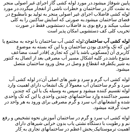
پایین شوفاژ میشود.در مورد لوله کشی گاز اجرای غیر اصولی منجر
به نشت گاز در ساختمان و خطرات ناشی از انفجار میگردد.در مورد
لوله کشی فاضلاب اجرای غیر اصولی منجر به تولید بو نامطبوع در
فضای ساختمان میشود.به صورتی که آسایش ساکنین را به کلی
سلب میکند و رفع بوی بد فاضلاب دستشویی فقط در صورت
تخریب کلی کف دستشویی امکان پذیر است
لوله کشی آب ساختمان
:لوله کشی آب ساختمان با توجه به مجتمع یا
این که تک واحدی بودن ساختمان و یا این که بسته به موضوع
کاربری آن (مسکونی باشد یا این که تجاری )قادر است مضاعف
متنوع باشد.در کلیه اشکال مسیر آب مصرفی بعد از اتصال به کنتور
به شیر یکطرفه انقطاع و وصل در محل ورود ساختمان متصل
میشود.
لوله کشی اب گرم و سرد و شیر های اصلی آن:در لوله کشی آب
سرد و گرم ساختمان آب معمولاً از یک انشعاب دارای اهمیت وارد
لوله تقسیم کننده میشود و سپس به وسیله یک یا این که چندین
مسیر جداکننده وارد ساختمانهای چندین واحدی یا این که تک واحدی
شده و انشعابهای آب سرد و گرم مصرفی برای ورود به هر واحد در
حیث گرفته میشود.
لوله کشی اب سرد و گرم در ساختمان آموزش نحوه تشخیص و رفع
نم و رطوبت با دستگاه نشتی یاب بدون خرابی شیرهای دارای
اهمیت ترموستاتیک بخش اعظم در ساختمانهای تجاری به کار