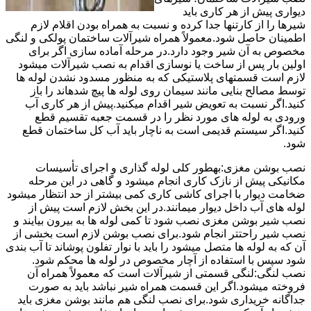
دیواری پیش از هر کاری باید
شیرها را از کارتنها جدا کرده و نسبت به همراه بودن اقلام لازم
اطمینان حاصل شود.معمولاً همراه شیرآلات ساختمان پولکی و لنگی
مخصوص به آن شیر وجود دارد.در مرحله آماده سازی اگر برای
اولین بار پس از ساخت یا نوسازی اقدام به نصب شیرآلات میشود
لازم است قسمتهای پلاستیکی که به منظور مسدود نشدن لوله ها
توسط مصالح بنایی مانند سیمان روی لوله ها پیچ شدهاند را باز
کنید.اگر نسبت به تعویض شیر اقدام میکنید.پیش از هر کاری آب
ورودی به لوله های مورد نظر را در قسمت جعبه تقسیم قطع
کنید.اگر سیستم قدیمی است به ناچار باید آب کل ساختمان قطع
شود.
نصب بوشن مغزی:بهطور کلی لوله گذاری و اجرای تأسیسات
مکانیکی پیش از نازک کاری انجام میشود و گاهی در این مرحله
ضخامت دیوار با اجرای کاشی کاری کمی بیشتر از حد انتظار میشود
لوله های آب داخل دیوار میمانند.در این بخش لازم است پیش از
نصب شیر بوشن مغزی نصب شود تا کمی لوله ها به بیرون بیایند و
نصب شیر راحتتر انجام شود.برای نصب بوشن لازم است بخشی از
آن که به لوله ها متصل میشود را باید با نوار تفلون پوشاند تا آب بندی
شود سپس با استفاده از آچار مخصوص در لوله ها محکم شود.
نصب لنگی:لنگی قسمتی از شیرآلات است که معمولاً همراه آن
فروخته میشود.اگر این قسمت همراه شیر نباشد باید به صورت
جداگانه خریداری شود.برای نصب لنگی هم مانند بوشن مغزی باید