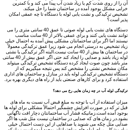
آن را از روی شدت کم یا زیاد شدن آب پیدا می کند و با کمترین
خرابی مشکل بوجود آمده در ساختمان شما را حل میکند.
تشخیص ترکیدگی و نشت یابی لوله با دستگاه تا چه عمقی امکان
پذیر است؟
دستگاه های نشت یابی لوله صوتی تا عمق 40 سانتی متری را می
توانند نشت یابی کنند و برای عمقی بالاتر از 40 سانت مناسب
نیستند اما اگر برای ساختمانتان مشکلی پیش آمده به احتمال خیلی
زیاد تشخیص به درستی انجام می شود زیرا عمق ترکیدگی معمولاً
در ساختمان ها بیش از 40 سانت نیست.البته اگر ترکیدگی یا نشتی
لوله زیاد باشد و صدایی را ایجاد کند حتی اگر عمق بیش از 40 سانتی
متر باشد چون صوت ایجاد کرده دستگاه تشخیص ترکیدگی میتواند
مکان مشخص نشتی را مشخص کند پس نتیجه میگیریم که از
دستگاه تشخیص ترکیدگی لوله باید در منازل و ساختمان های اداری
استفاده کرد و برای کارهای صنعتی باید از راه های دیگری بهره برد.
ترکیدگی لوله آب در چه زمان هایی رخ می دهد؟
میزان استفاده از آب با توجه به مبلغ قبض آب نسبت به ماه های
قبل تر که در صورت افزایش چشمگیر احتمالاً مشکلی برای لوله ها
بوجود آمده است.زمانیکه فشار آب ساختمانتان دچار افت ناگهانی
بشود.در زمان های که صدایی در ساختمان نیست مثل شب ها اگر
صدایی مثل چکه می شنوید یا صداهایی از این دست احتمال خیلی
زیاد مشکلی برای لوله های ساختمانتان بوجود آمده است.زمانیکه