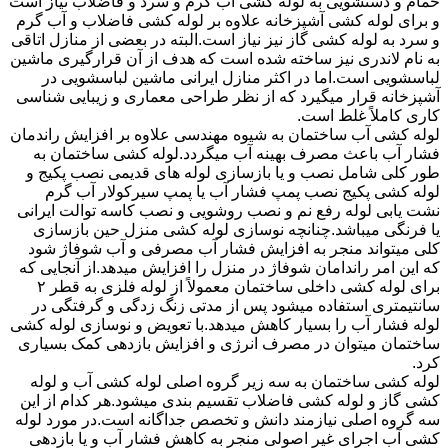
حمام و دستشویی به لوله کشی آب گرم و سرد و فاضلاب نیاز است
و برای لوله کشی آشپزخانه علاوه بر لوله کشی فاضلاب و آب گرم
و سرد به لوله کشی گاز نیز نیاز است.البته در بعضی از منازل اتاقی
به نام لاندری نیز ساخته شده است که هدف از آن قرارگیری ماشین
لباسشویی است.اما در اکثر منازل ایرانی ماشین لباسشویی در
آشپزخانه قرار میگیرد که از نظر طراحی معماری و زیبایی شناسی
کاری کاملاً غلط است.
لوله کشی آب ساختمان به شیوه مهندسی علاوه بر افزایش راندمان
فشار آب باعث مصرف بهینه آب میگردد.لوله کشی ساختمان به
طور کلی شامل نصب و یا بازسازی لوله های قدیمی نصب پکیج و
لوله کشی پکیج نصب پمپ فشار آب یا پمپ سیرکولار آب گرم
نشت یابی لوله رفع نم و نصب روشویی و نصب کاسه توالت ایرانی
یا فرنگی میباشد.چنانچه نوسازی لوله کشی منزل حین بازسازی
کلی میتواند منجر به افزایش فشار آب مصرفی و آب شوفاژ شود
که این امر راندامان شوفاژ در منزل را افزایش میدهد.از آنجایی که
برای لوله کشی داخلی ساختمان معمولاً از لوله فلزی به قطر ۲
سانتیمتری استفاده میشود پس از مدتی زنگ زدگی و گرفتگی در
لوله فشار آب را بسیار کاهش میدهد.با تعویض و نوسازی لوله کشی
ساختمان میتوان در مصرف انرژی و افزایش بازدهی کمک بسیاری
کرد.
لوله کشی ساختمان به سه زیر گروه اصلی لوله کشی آب و لوله
کشی گاز و لوله کشی فاضلاب تقسیم بندی میشود.هر کدام از این
سه گروه اصلی نیازمند دانش و تخصص جداگانه است.در مورد لوله
کشی آب اجرای غیر اصولی منجر به کاهش فشار آب و یا بازدهی