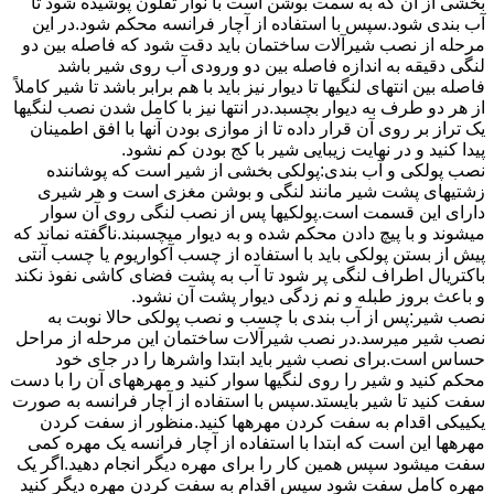
بخشی از آن که به سمت بوشن است با نوار تفلون پوشیده شود تا
آب بندی شود.سپس با استفاده از آچار فرانسه محکم شود.در این
مرحله از نصب شیرآلات ساختمان باید دقت شود که فاصله بین دو
لنگی دقیقه به اندازه فاصله بین دو ورودی آب روی شیر باشد
فاصله بین انتهای لنگیها تا دیوار نیز باید با هم برابر باشد تا شیر کاملاً
از هر دو طرف به دیوار بچسبد.در انتها نیز با کامل شدن نصب لنگیها
یک تراز بر روی آن قرار داده تا از موازی بودن آنها با افق اطمینان
پیدا کنید و در نهایت زیبایی شیر با کج بودن کم نشود.
نصب پولکی و آب بندی:پولکی بخشی از شیر است که پوشاننده
زشتیهای پشت شیر مانند لنگی و بوشن مغزی است و هر شیری
دارای این قسمت است.پولکیها پس از نصب لنگی روی آن سوار
میشوند و با پیچ دادن محکم شده و به دیوار میچسبند.ناگفته نماند که
پیش از بستن پولکی باید با استفاده از چسب آکواریوم یا چسب آنتی
باکتریال اطراف لنگی پر شود تا آب به پشت فضای کاشی نفوذ نکند
و باعث بروز طبله و نم زدگی دیوار پشت آن نشود.
نصب شیر:پس از آب بندی با چسب و نصب پولکی حالا نوبت به
نصب شیر میرسد.در نصب شیرآلات ساختمان این مرحله از مراحل
حساس است.برای نصب شیر باید ابتدا واشرها را در جای خود
محکم کنید و شیر را روی لنگیها سوار کنید و مهرههای آن را با دست
سفت کنید تا شیر بایستد.سپس با استفاده از آچار فرانسه به صورت
یکییکی اقدام به سفت کردن مهرهها کنید.منظور از سفت کردن
مهرهها این است که ابتدا با استفاده از آچار فرانسه یک مهره کمی
سفت میشود سپس همین کار را برای مهره دیگر انجام دهید.اگر یک
مهره کامل سفت شود سپس اقدام به سفت کردن مهره دیگر کنید