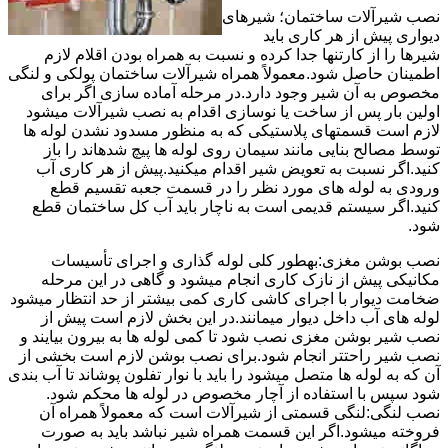
نصب شیرآلات ساختمان؛ شیرهای
دیواری پیش از هر کاری باید
شیرها را از کارتنها جدا کرده و نسبت به همراه بودن اقلام لازم
اطمینان حاصل شود.معمولاً همراه شیرآلات ساختمان پولکی و لنگی
مخصوص به آن شیر وجود دارد.در مرحله آماده سازی اگر برای
اولین بار پس از ساخت یا نوسازی اقدام به نصب شیرآلات میشود
لازم است قسمتهای پلاستیکی که به منظور مسدود نشدن لوله ها
توسط مصالح بنایی مانند سیمان روی لوله ها پیچ شدهاند را باز
کنید.اگر نسبت به تعویض شیر اقدام میکنید.پیش از هر کاری آب
ورودی به لوله های مورد نظر را در قسمت جعبه تقسیم قطع
کنید.اگر سیستم قدیمی است به ناچار باید آب کل ساختمان قطع
شود.
نصب بوشن مغزی:بهطور کلی لوله گذاری و اجرای تأسیسات
مکانیکی پیش از نازک کاری انجام میشود و گاهی در این مرحله
ضخامت دیوار با اجرای کاشی کاری کمی بیشتر از حد انتظار میشود
لوله های آب داخل دیوار میمانند.در این بخش لازم است پیش از
نصب شیر بوشن مغزی نصب شود تا کمی لوله ها به بیرون بیایند و
نصب شیر راحتتر انجام شود.برای نصب بوشن لازم است بخشی از
آن که به لوله ها متصل میشود را باید با نوار تفلون پوشاند تا آب بندی
شود سپس با استفاده از آچار مخصوص در لوله ها محکم شود.
نصب لنگی:لنگی قسمتی از شیرآلات است که معمولاً همراه آن
فروخته میشود.اگر این قسمت همراه شیر نباشد باید به صورت