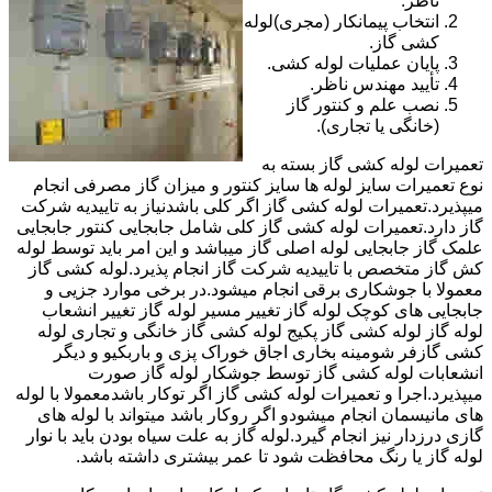
ناظر.
انتخاب پیمانکار (مجری)لوله
کشی گاز.
پایان عملیات لوله کشی.
تأیید مهندس ناظر.
نصب علم و کنتور گاز
(خانگی یا تجاری).
تعمیرات لوله کشی گاز بسته به
نوع تعمیرات سایز لوله ها سایز کنتور و میزان گاز مصرفی انجام
میپذیرد.تعمیرات لوله کشی گاز اگر کلی باشدنیاز به تاییدیه شرکت
گاز دارد.تعمیرات لوله کشی گاز کلی شامل جابجایی کنتور جابجایی
علمک گاز جابجایی لوله اصلی گاز میباشد و این امر باید توسط لوله
کش گاز متخصص با تاییدیه شرکت گاز انجام پذیرد.لوله کشی گاز
معمولا با جوشکاری برقی انجام میشود.در برخی موارد جزیی و
جابجایی های کوچک لوله گاز تغییر مسیر لوله گاز تغییر انشعاب
لوله گاز لوله کشی گاز پکیج لوله کشی گاز خانگی و تجاری لوله
کشی گازفر شومینه بخاری اجاق خوراک پزی و باربکیو و دیگر
انشعابات لوله کشی گاز توسط جوشکار لوله گاز صورت
میپذیرد.اجرا و تعمیرات لوله کشی گاز اگر توکار باشدمعمولا با لوله
های مانیسمان انجام میشودو اگر روکار باشد میتواند با لوله های
گازی درزدار نیز انجام گیرد.لوله گاز به علت سیاه بودن باید با نوار
لوله گاز یا رنگ محافظت شود تا عمر بیشتری داشته باشد.