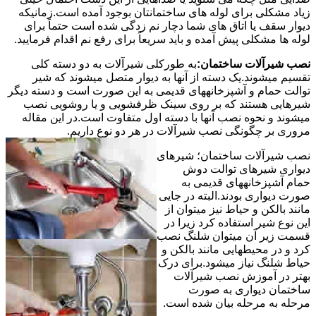
زیاد مشکلی برای لوله های ساختمانتان بوجود آمده است.زمانیکه
دیوار سقف یا اتاق های شما دچار نم زدگی شده است حتماً برای
لوله ها مشکلی پیش آمده و باید سریعاً برای رفع نم اقدام فرمایید.
نصب شیرآلات ساختمان:
به طورکلی شیرآلات به دو دسته کلی
تقسیم میشوند.یک دسته از آنها به دیوار متصل میشوند که شیر
توالت حمام و آشپزخانههای قدیمی به این صورت است و دسته دیگر
شیرهایی هستند که بر روی سینک ظرفشویی و یا روشویی نصب
میشوند و نحوه نصب آنها با دسته اول متفاوت است.در این مقاله
مروری بر چگونگی نصب شیرآلات در هر دو نوع داریم.
نصب شیرآلات ساختمان؛ شیرهای
دیواری شیرهای توالت دوش
حمام آشپزخانههای قدیمی به
صورت دیواری بودند.البته در جایی
مانند بالکن و حیاط نیز میتوان از
این نوع شیر استفاده کرد زیرا در
قسمت زیر آن میتوان شلنگ نصب
کرد و در محیطهایی مانند بالکن و
حیاط شلنگ نیاز میشود.برای درک
بهتر در آموزش نصب شیرآلات
ساختمان دیواری به صورت
مرحله به مرحله بیان شده است.