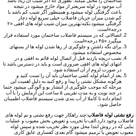
ساختمان را مختل میکند؛ بطوری که اگر شیب آن زیاد باشد
آب موجود در لوله سریعتر از مواد خارج میشود در نتیجه
باعث گرفتگی لوله میشود.و همینطور اگر شیب کم باشد با
کم شدن میزان جریان فاضلاب خیلی سریع لوله دچار
گرفتگی میشود.نکته:بهترین میزان شیب لوله های افقی «۲
درجه»است.
اتصالاتی که در سیستم فاضلاب ساختمان مورد استفاده قرار
میگیرد «۴۵ درجه»است.
برای نگه داشتن و جلوگیری از رها شدن لوله ها از بستهای
مخصوص استفاده میشود.
نصب دریچه بازدید قبل از اتصال لوله قائم به افقی و در
انتهای لوله های افقی ضروری است و باید در دسترس باشد تا
در صورت لزوم از آن استفاده شود.
بعد از اتمام لوله کشی ساختمان باید آن را تست کنید و
هرگونه مشکل نشتی را پیدا و رفع کنید.به دلیل اهمیت این
مرحله که موجب جلوگیری از انتشار بو و آلودگی میشود حتما
در چند نوبت و به مدت تقریبی ۵ ساعت این آزمایش را با آب
انجام داده تا کاملا از آب بندی شدن سیستم فاضلاب اطمینان
حاصل شود..
رفع نشتی لوله فاضلاب
:چند راهکار جهت رفع نشتی و نم لوله های
فاضلاب وجود دارد.الف-با تخریب و تعویض بخش معیوب و عملیات
بنایی که در روش ابتدا محل مورد نظر تخریب شده و سپس لوله
معیوب تعویض یا ترمیم میشود گام بعدی کفسازی عایق کاری