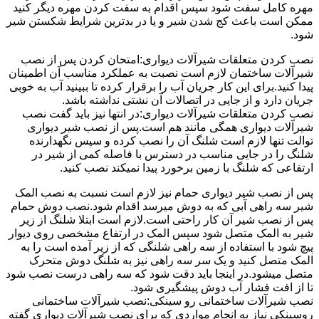
مهره کامل سفت شود سپس اقدام به سفت کردن مهره دیگر کنید
ممکن است باعث کج شدن شیر و یا در بدترین شرایط شکستن شیر
شود.
نصب کردن متعلقات شیرآلات دیواری:امتحان کردن پس از نصب
شیرآلات ساختمان لازم است نصبت به عملکرد مناسب آن اطمینان
پیدا کنید.برای این کار جریان آب را برقرار کرده تا ببینید آب به خوبی
جریان دارد و از جایی در اتصالات آن نشتی نداشته باشد.
نصب کردن متعلقات شیرآلات دیواری:در انتها نیز باید گفت نصب
شیرآلات دیواری همگی مانند هم است.پس از نصب شیر دیواری
توالت تنها لازم است شلنگ آن را نصب کرده و سپس نگهدارنده
شلنگ را در جایی مناسب در دسترس با فاصله کمی از شیر در
ارتفاعی که شلنگ با زمین برخورد پیدا نمیکند نصب کنید.
پس از نصب شیر دیواری حمام نیز لازم است نسبت به نصب المک
شیر سه راهی آبی که به دوش میرسد اقدام شود.نصب دوش حمام
پس از نصب شیر آن کار راحتی است.لازم است ابتلا شلنگ از زیر
شیر به المک متصل شود سپس المک در ارتفاع مشخصی روی دیوار
پیچ شود با استفاده از سه راهی شلنگی که از زیر آمده است را به
المک متصل کنید و یک سر سه راهی نیز به شلنگ دوش متحرک
متصل میشود.در اینجا باید دقت شود که سه راهی درست نصب شود
تا از افت فشار آب دوش پیشگیری شود.
نصب شیرآلات ساختمانی رو سینکی:نصب شیرآلات ساختمانی
روسینکی نیاز به انجام مواردی که برای نصب شیرآلات دیواری گفته