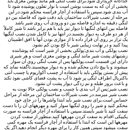
جداگانه خریداری شود.برای نصب لنگی هم مانند بوشن مغزی باید
بخشی از آن که به سمت بوشن است با نوار تفلون پوشیده شود تا
آب بندی شود.سپس با استفاده از آچار فرانسه محکم شود.در این
مرحله از نصب شیرآلات ساختمان باید دقت شود که فاصله بین دو
لنگی دقیقه به اندازه فاصله بین دو ورودی آب روی شیر باشد
فاصله بین انتهای لنگیها تا دیوار نیز باید با هم برابر باشد تا شیر کاملاً
از هر دو طرف به دیوار بچسبد.در انتها نیز با کامل شدن نصب لنگیها
یک تراز بر روی آن قرار داده تا از موازی بودن آنها با افق اطمینان
پیدا کنید و در نهایت زیبایی شیر با کج بودن کم نشود.
نصب پولکی و آب بندی:پولکی بخشی از شیر است که پوشاننده
زشتیهای پشت شیر مانند لنگی و بوشن مغزی است و هر شیری
دارای این قسمت است.پولکیها پس از نصب لنگی روی آن سوار
میشوند و با پیچ دادن محکم شده و به دیوار میچسبند.ناگفته نماند که
پیش از بستن پولکی باید با استفاده از چسب آکواریوم یا چسب آنتی
باکتریال اطراف لنگی پر شود تا آب به پشت فضای کاشی نفوذ نکند
و باعث بروز طبله و نم زدگی دیوار پشت آن نشود.
نصب شیر:پس از آب بندی با چسب و نصب پولکی حالا نوبت به
نصب شیر میرسد.در نصب شیرآلات ساختمان این مرحله از مراحل
حساس است.برای نصب شیر باید ابتدا واشرها را در جای خود
محکم کنید و شیر را روی لنگیها سوار کنید و مهرههای آن را با دست
سفت کنید تا شیر بایستد.سپس با استفاده از آچار فرانسه به صورت
یکییکی اقدام به سفت کردن مهرهها کنید.منظور از سفت کردن
مهرهها این است که ابتدا با استفاده از آچار فرانسه یک مهره کمی
سفت میشود سپس همین کار را برای مهره دیگر انجام دهید.اگر یک