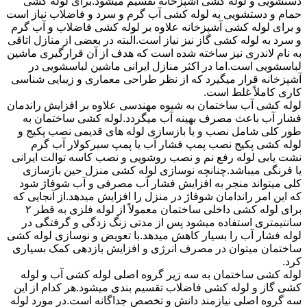
دستشویی و لوله کشی آشپزخانه تقسیم میشود.برای لوله کشی
حمام و دستشویی به لوله کشی آب گرم و سرد و فاضلاب نیاز است
و برای لوله کشی آشپزخانه علاوه بر لوله کشی فاضلاب و آب گرم
و سرد به لوله کشی گاز نیز نیاز است.البته در بعضی از منازل اتاقی
به نام لاندری نیز ساخته شده است که هدف از آن قرارگیری ماشین
لباسشویی است.اما در اکثر منازل ایرانی ماشین لباسشویی در
آشپزخانه قرار میگیرد که از نظر طراحی معماری و زیبایی شناسی
کاری کاملاً غلط است.
لوله کشی آب ساختمان به شیوه مهندسی علاوه بر افزایش راندمان
فشار آب باعث مصرف بهینه آب میگردد.لوله کشی ساختمان به
طور کلی شامل نصب و یا بازسازی لوله های قدیمی نصب پکیج و
لوله کشی پکیج نصب پمپ فشار آب یا پمپ سیرکولار آب گرم
نشت یابی لوله رفع نم و نصب روشویی و نصب کاسه توالت ایرانی
یا فرنگی میباشد.چنانچه نوسازی لوله کشی منزل حین بازسازی
کلی میتواند منجر به افزایش فشار آب مصرفی و آب شوفاژ شود
که این امر راندامان شوفاژ در منزل را افزایش میدهد.از آنجایی که
برای لوله کشی داخلی ساختمان معمولاً از لوله فلزی به قطر ۲
سانتیمتری استفاده میشود پس از مدتی زنگ زدگی و گرفتگی در
لوله فشار آب را بسیار کاهش میدهد.با تعویض و نوسازی لوله کشی
ساختمان میتوان در مصرف انرژی و افزایش بازدهی کمک بسیاری
کرد.
لوله کشی ساختمان به سه زیر گروه اصلی لوله کشی آب و لوله
کشی گاز و لوله کشی فاضلاب تقسیم بندی میشود.هر کدام از این
سه گروه اصلی نیازمند دانش و تخصص جداگانه است.در مورد لوله