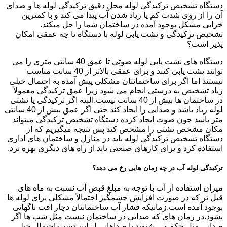
دستگاه تشخیص ترکیدگی لوله محل دقیق ترکیدگی لوله ها و صدای
آن را از روی شدت کم یا زیاد شدن آب پیدا می کند و با کمترین
خرابی مشکل بوجود آمده در ساختمان شما را حل میکند.
تشخیص ترکیدگی و نشت یابی لوله با دستگاه تا چه عمقی امکان
پذیر است؟
دستگاه های نشت یابی لوله صوتی تا عمق 40 سانتی متری را می
توانند نشت یابی کنند و برای عمقی بالاتر از 40 سانت مناسب
نیستند اما اگر برای ساختمانتان مشکلی پیش آمده به احتمال خیلی
زیاد تشخیص به درستی انجام می شود زیرا عمق ترکیدگی معمولاً
در ساختمان ها بیش از 40 سانت نیست.البته اگر ترکیدگی یا نشتی
لوله زیاد باشد و صدایی را ایجاد کند حتی اگر عمق بیش از 40 سانتی
متر باشد چون صوت ایجاد کرده دستگاه تشخیص ترکیدگی میتواند
مکان مشخص نشتی را مشخص کند پس نتیجه میگیریم که از
دستگاه تشخیص ترکیدگی لوله باید در منازل و ساختمان های اداری
استفاده کرد و برای کارهای صنعتی باید از راه های دیگری بهره برد.
ترکیدگی لوله آب در چه زمان هایی رخ می دهد؟
میزان استفاده از آب با توجه به مبلغ قبض آب نسبت به ماه های
قبل تر که در صورت افزایش چشمگیر احتمالاً مشکلی برای لوله ها
بوجود آمده است.زمانیکه فشار آب ساختمانتان دچار افت ناگهانی
بشود.در زمان های که صدایی در ساختمان نیست مثل شب ها اگر
صدایی مثل چکه می شنوید یا صداهایی از این دست احتمال خیلی