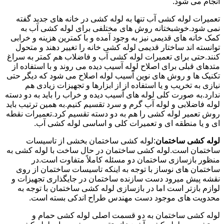
انجام می شود.
تعمیرات لوله کشی آب تنها به لوله کشی در خانه های جدید گفته
نمی شود.خوشبختانه روش های مختلفی برای لوله کشی آب به
کمک خانه های قدیمی نیز به وجود آمده و با کمترین هزینه و خرابی
توانسته اند ساختار قدیمی لوله کشی خانه را تغییر دهند و متحول
کنند.حتی برای تعمیرات لوله کشی آب و فاضلاب هم کمتر به سراغ
متدهای قبلی برای اصلاح لوله آسیب دیده می روند و با استفاده از
تکنیک ها و روش های نوین آسیب لوله اصلاح می شود که دیگر حتی
نیازی به تخریب و یا استفاده از از ابزارها و تجهیزات زیادی هم
ندارد.به صورت کلی لوله های آسیب دیده و خراب را باید به دو دسته
لوله فاضلابی و لوله آب گرم و سرد تقسیم کنیم.به همین ترتیب باید
روش تعمیر لوله کشی را هم به دو دسته تقسیم کرد.تعمیرات نقطه
ای و یا منطقه ای و تعمیرات کلی و اساسی لوله کشی آب.
لوله کشی ساختمان
:لوله کشی ساختمان بخشی از تاسیسات
ساختمان است.لوله کشی ساختمان در حال ساخت با لوله کشی به
منظور بازسازی ساختمان دو مسئله کاملاً متفاوت است.در
ساختمان های نوساز با توجه به اینکه تاسیسات ساختمان از روی
نقشه پیش میرود دست سازنده ساختمان در جایگذاری تجهیزات و
لوازم بازتر است اما در بازسازی لوله کشی ساختمان با توجه به
محدویت های موجود دست مهندس طراح اندکی بسته است.
لوله کشی ساختمان به دو قسمت اصلی لوله کشی حمام و