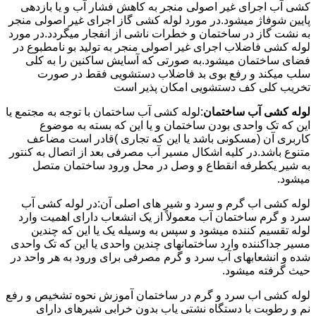
کشی آب اجرای غیر اصولی منجر به کاهش فشار آب و یا بازدهی
پایین شوفاژ میشود.در مورد لوله کشی گاز اجرای غیر اصولی منجر
به نشت گاز در ساختمان و خطرات ناشی از انفجار میگردد.در مورد
لوله کشی فاضلاب اجرای غیر اصولی منجر به تولید بو نامطبوع در
فضای ساختمان میشود.به صورتی که آسایش ساکنین را به کلی
سلب میکند و رفع بوی بد فاضلاب دستشویی فقط در صورت
تخریب کلی کف دستشویی امکان پذیر است
لوله کشی آب ساختمان
:لوله کشی آب ساختمان با توجه به مجتمع یا
این که تک واحدی بودن ساختمان و یا این که بسته به موضوع
کاربری آن (مسکونی باشد یا این که تجاری )قادر است مضاعف
متنوع باشد.در کلیه اشکال مسیر آب مصرفی بعد از اتصال به کنتور
به شیر یکطرفه انقطاع و وصل در محل ورود ساختمان متصل
میشود.
لوله کشی اب گرم و سرد و شیر های اصلی آن:در لوله کشی آب
سرد و گرم ساختمان آب معمولاً از یک انشعاب دارای اهمیت وارد
لوله تقسیم کننده میشود و سپس به وسیله یک یا این که چندین
مسیر جداکننده وارد ساختمانهای چندین واحدی یا این که تک واحدی
شده و انشعابهای آب سرد و گرم مصرفی برای ورود به هر واحد در
حیث گرفته میشود.
لوله کشی اب سرد و گرم در ساختمان آموزش نحوه تشخیص و رفع
نم و رطوبت با دستگاه نشتی یاب بدون خرابی شیرهای دارای