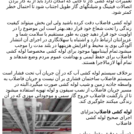
تعمیرات لوله کشی گاز تا جایی که امکان دارد باید از به کار بردن
اتصالات فیتینگ و شیلنگهای گاز طویل اجتناب شود تا احتمال خطر
کمتر شود.
لوله کشی فاضلاب دقت کرده باشید ولی این بخش میتواند کیفیت
زندگی را تحت شعاع خود قرار دهد.بهتر است این موضوع را در
اولویت خود قرار دهید چون به طور مستقیم با سلامت شما و
عزیزانتان ارتباط دارد و اشتباه یا سهلانگاری در اجرای آن انتشار
آلودگی بوی بد محیط و افزایش هزینهها در بلند مدت را موجب
میشود.تمام آییننامهها موجود برای لوله کشی مخصوصا لوله کشی
فاضلاب برای حفظ ایمنی و بهداشت عموم مردم وضع شدهاند و
تمام آنها لازمالاجرا هستند.
برخلاف سیستم لوله کشی آب که در آن جریان آب تحت فشار است
سیستم فاضلاب ساختمان فشاری بر آن نیست و جریان فاضلاب به
واسطه جاذبه زمین و شیب لوله کشی صورت میگیرد.البته در
مسیر جریان فاضلاب از نصب سیفون و لوله تهویه استفاده میشود
تا از بازگشت فاضلاب خروج گاز سمی و موجوداتی موزی که در آن
زندگی میکنند جلوگیری کند.
لوله کشی فاضلاب:
مزایای
اجرای صحیح لوله کشی
فاضلاب
۱-برآورد دقیق مقدار مواد و