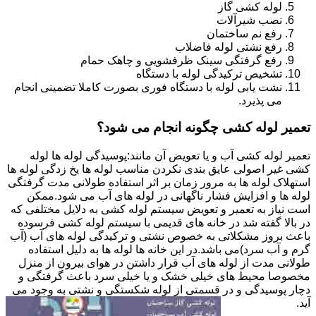
لوله کشی گاز
نصب شیرآلات
رفع نم ساختمان
رفع نشتی لوله فاضلاب
رفع گرفتگی سینک ظرفشویی و چاهک حمام
تشخیص ترکیدگی لوله با دستگاه
نشت یابی لوله با دستگاه فوری بصورت کاملا تضمینی انجام
می پذیرد.
تعمیر لوله کشی چگونه انجام می شود؟
تعمیر لوله کشی آب و یا تعویض آن مانند:پوسیدگی لوله ها لوله
کشی غیر اصولی عایق بندی نکردن مناسب لوله ها یخ زدگی لوله ها
استهلاک لوله ها به مرور زمان بر اثر استفاده طولانی مدت گرفتگی
لوله ها و افزایش فشار ناگهانی در لوله های آب می شود.ممکن
است نیاز به تعمیر و تعویض سیستم لوله کشی به دلایل مختلفی که
در بالا گفته شد در خانه های قدیمی با سیستم لوله کشی فرسوده
باعث بروز مشکلاتی به خصوص نشتی و ترکیدگی لوله های آب (آب
گرم و آب سرد)می باشد.در این خانه ها لوله ها به دلیل استفاده
طولانی مدت از لوله های آب قرار داشتن در هوای بیرون از منزل
مخصوصا محیط های خیلی خشک و یا خیلی سرد باعث گرفتگی و
دچار پوسیدگی و در قسمتی از لوله شکستگی و نشتی به وجود می
آید.