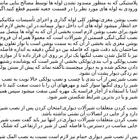
پلاستیکی که به منظور مسدود نشدن لوله ها توسط مصالح بنایی مانند 
ورودی به لوله های مورد نظر را در قسمت جعبه تقسیم قطع کنید.اگ
نصب بوشن مغزی:بهطور کلی لوله گذاری و اجرای تأسیسات مکانیکی پ
حد انتظار میشود لوله های آب داخل دیوار میمانند.در این بخش لازم
شود.برای نصب بوشن لازم است بخشی از آن که به لوله ها متصل میشود 
نصب لنگی:لنگی قسمتی از شیرآلات است که معمولاً همراه آن فروخته
بوشن مغزی باید بخشی از آن که به سمت بوشن است با نوار تفلون پو
ساختمان باید دقت شود که فاصله بین دو لنگی دقیقه به اندازه فاصله بین
نیز با کامل شدن نصب لنگیها یک تراز بر روی آن قرار داده تا از موازی ب
نصب پولکی و آب بندی:پولکی بخشی از شیر است که پوشاننده زشتیه
دادن محکم شده و به دیوار میچسبند.ناگفته نماند که پیش از بستن پول
نم زدگی دیوار پشت آن نشود.
نصب شیر:پس از آب بندی با چسب و نصب پولکی حالا نوبت به نصب ش
شیر را روی لنگیها سوار کنید و مهرههای آن را با دست سفت کنید تا
ابتدا با استفاده از آچار فرانسه یک مهره کمی سفت میشود سپس هم
شیر و یا در بدترین شرایط شکستن شیر شود.
نصب کردن متعلقات شیرآلات دیواری:امتحان کردن پس از نصب شیرآلات 
دارد و از جایی در اتصالات آن نشتی نداشته باشد.
نصب کردن متعلقات شیرآلات دیواری:در انتها نیز باید گفت نصب شیر
جایی مناسب در دسترس با فاصله کمی از شیر در ارتفاعی که شلنگ با 
پس از نصب شیر دیواری حمام نیز لازم است نسبت به نصب المک شیر