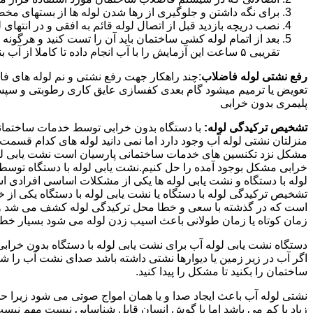
برای نگه داشتن و جلوگیری از رها شدن لوله ها از بستهای مخ
نصب دریچه بازدید قبل از اتصال لوله قائم به افقی و در انته
بعد از اتمام لوله کشی ساختمان باید آن را تست کنید و هرگونه
تقریبی ۵ ساعت این آزمایش را با آب انجام داده تا کاملا از آب بندی شدن سیستم فاضلاب اطمینان حاصل شود..
رفع نشتی لوله فاضلاب
:چند راهکار جهت رفع نشتی و نم لوله های ف
تعویض یا ترمیم میشود گام بعدی کفسازی عایق کاری رطوبتی و سپس ب
پلیمری بدون خرابی
تشخیص ترکیدگی لوله:
با دستگاه بدون خرابی توسط خدمات ساختمانی 
منزلتان نشتی لوله آب وجود دارد اما نمی دانید لوله های کدام قسم
مشکل نزد تکنسین های خدمات ساختمانی پارسیان است نشت یابی لوله ب
خرابی مشکل بوجود آمده را حل کنیم.نشت یابی لوله با دستگاه توس
لوله با دستگاه و نشت یابی لوله ها یکی از مشکلات اساسی افرادی
تشخیص ترکیدگی لوله با دستگاه یا نشت یابی لوله با دستگاه یکی از 
است که در گذشته با سعی و خطا محل ترکیدگی لوله کشف می شد و خر
زمان کوتاه یا زمان طولانی باعث اسیب زدن لوله می شود بسیار خطر
دستگاه نشت یابی لوله آب برای نشت یابی لوله با دستگاه بدون خراب
اگر آب در زیر زمین یا دیوارها نشتی داشته باشد صدای نشت آب را 
ساختمان را بکنید تا مشکل را پیدا کنید.
نشتی لوله آب باعث ایجاد صدا و یا همان امواج صوتی می شود زیرا ح
زیاد یا کم می باشد اما با گوش انسان قابل شناسایی نیست مهم نیس