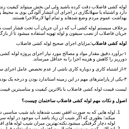
لوله کشی فاضلاب دقت کرده باشید ولی این بخش میتواند کیفیت زندگ
دارد و اشتباه یا سهلانگاری در اجرای آن انتشار آلودگی بوی بد محی
بهداشت عموم مردم وضع شدهاند و تمام آنها لازمالاجرا هستند.
برخلاف سیستم لوله کشی آب که در آن جریان آب تحت فشار است سی
جریان فاضلاب از نصب سیفون و لوله تهویه استفاده میشود تا از با
لوله کشی فاضلاب:
مزایای اجرای صحیح لوله کشی فاضلاب
۱-برآورد دقیق مقدار مواد و مصالح مورد نیاز اجرای پروژه لوله کشی
دورریز را کاهش و هزینه اجرا را به حداقل میرساند.
۲-از اشتباه کاری و دوباره کاری ناشی از عدم تخصص عامل اجرای سیستم فاضلاب جلوگیری میشود.
۳-یکی از پارامترهای مهم در این زمینه استاندارد بودن و درجه یک بودن لوازم تاسیسات بهداشتی است که افزایش طول عمر سیستم فاضلاب را در پی خواهد داشت.
لیست قیمت لوله کشی فاضلاب با بالاترین کیفیت و مناسبترین قیمت به صورت 24 ساعته 
اصول و نکات مهم لوله کشی فاضلاب ساختمان چیست؟
لوله هایی که به صورت افقی نصب شدهاند باید شیب مناسبی داش
میکند؛ بطوری که اگر شیب آن زیاد باشد آب موجود در لوله سر
لوله دچار گرفتگی میشود.نکته:بهترین میزان شیب لوله های افقی «۲ درجه
اتصالاتی که در سیستم فاضلاب ساختمان مورد استفاده قرار میگیرد «۴۵ در