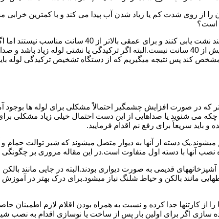
ا از روی شدت کم یا زیاد شدن آب پیدا می کند و با کمترین خرابی م
ر است؟
دستگاه های نشت یابی لوله صوتی تا عمق 40 سانتی متری را 
ص کند پس نتیجه میگیریم که از دستگاه تشخیص ترکیدگی لوله باید د
تر که در صورت افزایش چشمگیر احتمالاً مشکلی برای لوله ها بوجود آ
 می شنوید یا صداهایی از این دست احتمال خیلی زیاد مشکلی برای لو
 باید سریعاً برای رفع نم اقدام فرمایید.
میشوند.یک دسته از آنها به دیوار متصل میشوند که شیر توالت حمام 
صب آنها با دسته اول متفاوت است.در این مقاله مروری بر چگونگی نص
انههای قدیمی به صورت دیواری بودند.البته در جایی مانند بالکن و ح
هایی مانند بالکن و حیاط شلنگ نیاز میشود.برای درک بهتر در آموزش
 از کارتنها جدا کرده و نسبت به همراه بودن اقلام لازم اطمینان حاص
ه سازی اگر برای اولین بار پس از ساخت یا نوسازی اقدام به نصب ش