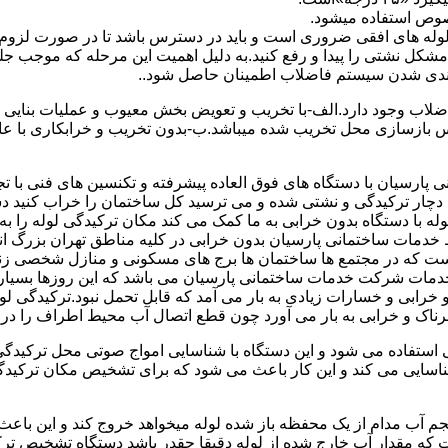
صوص استفاده میشود.
ای لوله های افقی ضروری است و باید در دسترس باشد تا در صورت لزوم 
 مشکل نشتی را پیدا و رفع کنید.به دلیل اهمیت این مرحله که موجب جلو
اضلاب وجود دارد.الف-با تخریب و تعویض بخش معیوب و عملیات بنای
ازسازی محل تخریب شده میباشد.ب-بدون تخریب و خرابکاری با عایق سی
پارسیان با دستگاه های فوق العاده پیشرفته و تکنسین های فنی با تج
ت دچار ترکیدگی و نشتی شده و می ترسید کل ساختمان را خراب کنید دس
ا دستگاه بدون خرابی به ما کمک می کند مکان ترکیدگی لوله را به را
ط خدمات ساختمانی پارسیان بدون خرابی در کلیه مناطق تهران بزرگ
 است که در مجتمع ها ساختمان ها برج های مسکونی و منازل شخصی زن
خدمات شرکت خدمات ساختمانی پارسیان می باشد که این روزها بسیار رو
ابی و خسارات زیادی به بار می آمد که قابل تحمل نبود.ترکیدگی لو
ناک و خرابی به بار می آورد چون قطع اتصال آب محیط اطراف را در بر
ی استفاده می شود و این دستگاه با شناسایی امواج صوتی محل ترکیدگ
شناسایی می کند و این کار باعث می شود که برای تشخیص مکان ترکیدگ
جم آب مدام از یک محفظه باز شده لوله میخواهد خروج کند و این باع
ت که مقدار آب خارج شده از لوله دقیقا چقدر باشد دستگاه تشخیص تر