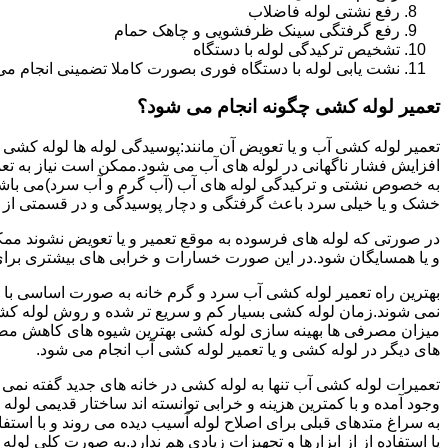
رفع نشتی لوله فاضلاب
رفع گرفتگی سینک ظرفشویی و چاهک حمام
تشخیص ترکیدگی لوله با دستگاه
نشت یابی لوله با دستگاه فوری بصورت کاملا تضمینی انجام می 
تعمیر لوله کشی چگونه انجام می شود؟
تعمیر لوله کشی آب و یا تعویض آن مانند:پوسیدگی لوله ها لوله کشی غ
افزایش فشار ناگهانی در لوله های آب می شود.ممکن است نیاز به تع
به خصوص نشتی و ترکیدگی لوله های آب (آب گرم و آب سرد)می باشد.د
خشک و یا خیلی سرد باعث گرفتگی و دچار پوسیدگی و در قسمتی از ل
در صورتی که لوله های فرسوده به موقع تعمیر و یا تعویض نشوند مم
و یا همسایگان شود.در این صورت خسارات و خرابی های بیشتری برای خ
بهترین راه تعمیر لوله کشی آب سرد و گرم خانه به صورت اساسی با 
نمی شوند.زمان لوله کشی بسیار کم و سریع تر شده و روش لوله کشی
میزان مصرفی ها بهینه سازی لوله کشی بهترین شیوه های کاهش مصرف
های دیگر در لوله کشی و یا تعمیر لوله کشی آب انجام می شود.
تعمیرات لوله کشی آب تنها به لوله کشی در خانه های جدید گفته نم
وجود آمده و با کمترین هزینه و خرابی توانسته اند ساختار قدیمی لول
به سراغ متدهای قبلی برای اصلاح لوله آسیب دیده می روند و با استف
یا استفاده از از ابزارها و تجهیزات زیادی هم ندارد.به صورت کلی لول