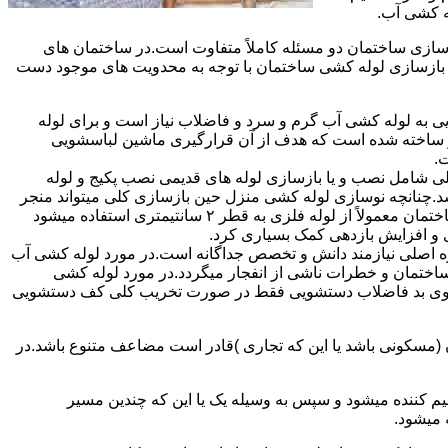
ه کشی آب.
ازی ساختمان دو مسئله کاملاً متفاوت است.در ساختمان های
در بازسازی لوله کشی ساختمان با توجه به محدویت های موجود دست
به لوله کشی آب گرم و سرد و فاضلاب نیاز است و برای لوله
 نیز ساخته شده است که هدف از آن قرارگیری ماشین لباسشویی
.
 شامل نصب و یا بازسازی لوله های قدیمی نصب پکیج و لوله
.چنانچه نوسازی لوله کشی منزل حین بازسازی کلی میتواند منجر
به افزایش فشار آب مصرفی و آب شوفاژ شود که این امر راندامان شوفاژ در منزل را افزایش میدهد.از آنجایی که برای لوله کشی داخلی ساختمان معمولاً از لوله فلزی به قطر ۲ سانتیمتری استفاده میشود
 و افزایش بازدهی کمک بسیاری کرد.
ه اصلی نیازمند دانش و تخصص جداگانه است.در مورد لوله کشی آب
ساختمان و خطرات ناشی از انفجار میگردد.در مورد لوله کشی
فع بوی بد فاضلاب دستشویی فقط در صورت تخریب کلی کف دستشویی
ن (مسکونی باشد یا این که تجاری )قادر است مضاعف متنوع باشد.در
م کننده میشود و سپس به وسیله یک یا این که چندین مسیر
 میشود.