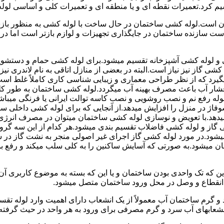
سیم کرد.تعمیرات نقطه ای و یا منطقه ای و تعمیرات کلی و اساسی لول
 است.لوله کشی ساختمان در حال ساخت با لوله کشی به منظور بازس
دست سازنده ساختمان در جایگذاری تجهیزات و لوازم بازتر است اما 
لوله کشی آشپزخانه تقسیم میشود.برای لوله کشی حمام و دستشویی 
شی گاز نیز نیاز است.البته در بعضی از منازل اتاقی به نام لاندری
یگیرد که از نظر طراحی معماری و زیبایی شناسی کاری کاملاً غلط است
شار آب باعث مصرف بهینه آب میگردد.لوله کشی ساختمان به طور کلی
ه رفع نم و نصب روشویی و نصب کاسه توالت ایرانی یا فرنگی میباشد
یدهد.با تعویض و نوسازی لوله کشی ساختمان میتوان در مصرف انرژی
گاز و لوله کشی فاضلاب تقسیم بندی میشود.هر کدام از این سه گرو
میشود.در مورد لوله کشی گاز اجرای غیر اصولی منجر به نشت گاز در 
تمان میشود.به صورتی که آسایش ساکنین را به کلی سلب میکند و ر
این که تک واحدی بودن ساختمان و یا این که بسته به موضوع کاربری آ
 انقطاع و وصل در محل ورود ساختمان متصل میشود.
گرم ساختمان آب معمولاً از یک انشعاب دارای اهمیت وارد لوله تقسی
انشعابهای آب سرد و گرم مصرفی برای ورود به هر واحد در حیث گرفته