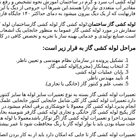
لوله کشی اب سرد و گرم در ساختمان آموزش نحوه تشخیص و رفع نم و
فارنهایت که از یک دیگ بیرون میشود به دمای حداکثر ۱۴۰ جایگاه فارنهایت به کار میرود.
لوله کشی گاز ساختمان
:لوله کشی گاز لوله کشی گازساختمان لوله 
سفارش در مورد لوله کشی گاز عموما به منظور جابجایی یک انشعاب گاز
است.صنایع تولیدی و خدماتی بهینه ساز با تجربه و تخصص کافی در کار ا
مراحل لوله کشی گاز به قرار زیر است:
تشکیل پرونده در سازمان نظام مهندسی و تعیین ناظر.
انتخاب پیمانکار (مجری)لوله کشی گاز.
پایان عملیات لوله کشی.
تأیید مهندس ناظر.
نصب علم و کنتور گاز (خانگی یا تجاری).
تعمیرات لوله کشی گاز بسته به نوع تعمیرات سایز لوله ها سایز کنتور
دارد.تعمیرات لوله کشی گاز کلی شامل جابجایی کنتور جابجایی علمک 
انجام پذیرد.لوله کشی گاز معمولا با جوشکاری برقی انجام میشود.در 
گاز پکیج لوله کشی گاز خانگی و تجاری لوله کشی گازفر شومینه بخا
میپذیرد.اجرا و تعمیرات لوله کشی گاز اگر توکار باشدمعمولا با لوله ها
علت سیاه بودن باید با نوار لوله گاز یا رنگ محافظت شود تا عمر بیشت
تعمیرات لوله کشی گاز تا جایی که امکان دارد باید از به کار بردن ات