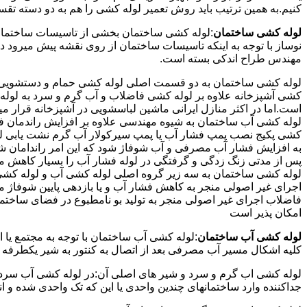
کنیم.به همین ترتیب باید روش تعمیر لوله کشی را هم به دو دسته تق
لوله کشی ساختمان
:لوله کشی ساختمان بخشی از تاسیسات ساختمان
نوساز با توجه به اینکه تاسیسات ساختمان از روی نقشه پیش میرود 
مهندس طراح اندکی بسته است.
لوله کشی ساختمان به دو قسمت اصلی لوله کشی حمام و دستشویی و 
کشی آشپزخانه علاوه بر لوله کشی فاضلاب و آب گرم و سرد به لوله ک
است.اما در اکثر منازل ایرانی ماشین لباسشویی در آشپزخانه قرار م
لوله کشی آب ساختمان به شیوه مهندسی علاوه بر افزایش راندمان ف
کشی پکیج نصب پمپ فشار آب یا پمپ سیرکولار آب گرم نشت یابی لول
پس از مدتی زنگ زدگی و گرفتگی در لوله فشار آب را بسیار کاهش م
لوله کشی ساختمان به سه زیر گروه اصلی لوله کشی آب و لوله کشی 
اجرای غیر اصولی منجر به کاهش فشار آب و یا بازدهی پایین شوفاژ 
فاضلاب اجرای غیر اصولی منجر به تولید بو نامطبوع در فضای ساخ
امکان پذیر است
لوله کشی آب ساختمان
:لوله کشی آب ساختمان با توجه به مجتمع یا 
کلیه اشکال مسیر آب مصرفی بعد از اتصال به کنتور به شیر یکطرفه
لوله کشی اب گرم و سرد و شیر های اصلی آن:در لوله کشی آب سرد و 
جداکننده وارد ساختمانهای چندین واحدی یا این که تک واحدی شده و 