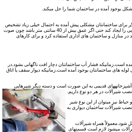
شکل بوجود آمده در ساختمان شما را حل میکند.
می توانند نشت یابی کنند و برای عمقی بالاتر از 40 سانت مناسب نیستند اما اگر برای ساختمانتان مشکلی پیش آمده به احتمال خیلی زیاد تشخیص
به درستی انجام می شود زیرا عمق ترکیدگی معمولاً در ساختمان ها بیش از 40 سانت نیست.البته اگر ترکیدگی یا نشتی لوله زیاد باشد و صدایی را ایجاد کند حتی اگر عمق بیش از 40 سانتی متر باشد چون صوت
ر منازل و ساختمان های اداری استفاده کرد و برای کارهای
مده است.زمانیکه فشار آب ساختمانتان دچار افت ناگهانی بشود.در
له های ساختمانتان بوجود آمده است.زمانیکه دیوار سقف یا اتاق
و آشپزخانههای قدیمی به این صورت است و دسته دیگر شیرهایی
ب شیرآلات در هر دو نوع داریم.
یاط نیز میتوان از این نوع شیر
 نصب شیرآلات ساختمان دیواری به
ل شود.معمولاً همراه شیرآلات
یرآلات میشود لازم است قسمتهای