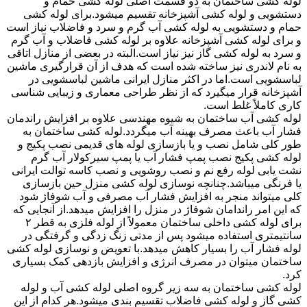
لوله کشی ساختمان به دو قسمت اصلی لوله کشی حمام و
دستشویی و لوله کشی آشپزخانه تقسیم میشود.برای لوله کشی
حمام و دستشویی به لوله کشی آب گرم و سرد و فاضلاب نیاز است
و برای لوله کشی آشپزخانه علاوه بر لوله کشی فاضلاب و آب گرم
و سرد به لوله کشی گاز نیز نیاز است.البته در بعضی از منازل اتاقی
به نام لاندری نیز ساخته شده است که هدف از آن قرارگیری ماشین
لباسشویی است.اما در اکثر منازل ایرانی ماشین لباسشویی در
آشپزخانه قرار میگیرد که از نظر طراحی معماری و زیبایی شناسی
کاری کاملاً غلط است.
لوله کشی آب ساختمان به شیوه مهندسی علاوه بر افزایش راندمان
فشار آب باعث مصرف بهینه آب میگردد.لوله کشی ساختمان به
طور کلی شامل نصب و یا بازسازی لوله های قدیمی نصب پکیج و
لوله کشی پکیج نصب پمپ فشار آب یا پمپ سیرکولار آب گرم
نشت یابی لوله رفع نم و نصب روشویی و نصب کاسه توالت ایرانی
یا فرنگی میباشد.چنانچه نوسازی لوله کشی منزل حین بازسازی
کلی میتواند منجر به افزایش فشار آب مصرفی و آب شوفاژ شود
که این امر راندامان شوفاژ در منزل را افزایش میدهد.از آنجایی که
برای لوله کشی داخلی ساختمان معمولاً از لوله فلزی به قطر ۲
سانتیمتری استفاده میشود پس از مدتی زنگ زدگی و گرفتگی در
لوله فشار آب را بسیار کاهش میدهد.با تعویض و نوسازی لوله کشی
ساختمان میتوان در مصرف انرژی و افزایش بازدهی کمک بسیاری
کرد.
لوله کشی ساختمان به سه زیر گروه اصلی لوله کشی آب و لوله
کشی گاز و لوله کشی فاضلاب تقسیم بندی میشود.هر کدام از این