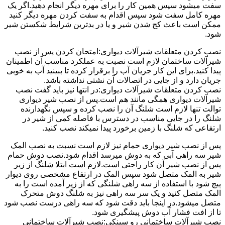
سفت میشود سپس همین کار را برای مهره دیگر انجام دهید.اگر یک
مهره کامل سفت شود سپس اقدام به سفت کردن مهره دیگر کنید
ممکن است باعث کج شدن شیر و یا در بدترین شرایط شکستن شیر
شود.
نصب کردن متعلقات شیرآلات دیواری:امتحان کردن پس از نصب
شیرآلات ساختمان لازم است نصبت به عملکرد مناسب آن اطمینان
پیدا کنید.برای این کار جریان آب را برقرار کرده تا ببینید آب به خوبی
جریان دارد و از جایی در اتصالات آن نشتی نداشته باشد.
نصب کردن متعلقات شیرآلات دیواری:در انتها نیز باید گفت نصب
شیرآلات دیواری همگی مانند هم است.پس از نصب شیر دیواری
توالت تنها لازم است شلنگ آن را نصب کرده و سپس نگهدارنده
شلنگ را در جایی مناسب در دسترس با فاصله کمی از شیر در
ارتفاعی که شلنگ با زمین برخورد پیدا نمیکند نصب کنید.
پس از نصب شیر دیواری حمام نیز لازم است نسبت به نصب المک
شیر سه راهی آبی که به دوش میرسد اقدام شود.نصب دوش حمام
پس از نصب شیر آن کار راحتی است.لازم است ابتلا شلنگ از زیر
شیر به المک متصل شود سپس المک در ارتفاع مشخصی روی دیوار
پیچ شود با استفاده از سه راهی شلنگی که از زیر آمده است را به
المک متصل کنید و یک سر سه راهی نیز به شلنگ دوش متحرک
متصل میشود.در اینجا باید دقت شود که سه راهی درست نصب شود
تا از افت فشار آب دوش پیشگیری شود.
نصب شیرآلات ساختمانی رو سینکی:نصب شیرآلات ساختمانی