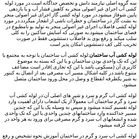
سه گروه اصلی نیازمند دانش و تخصص جداگانه است.در مورد لوله
کشی آب اجرای غیر اصولی منجر به کاهش فشار آب و یا بازدهی
پایین شوفاژ میشود.در مورد لوله کشی گاز اجرای غیر اصولی منجر
به نشت گاز در ساختمان و خطرات ناشی از انفجار میگردد.در مورد
لوله کشی فاضلاب اجرای غیر اصولی منجر به تولید بو نامطبوع در
فضای ساختمان میشود.به صورتی که آسایش ساکنین را به کلی
سلب میکند و رفع بوی بد فاضلاب دستشویی فقط در صورت
تخریب کلی کف دستشویی امکان پذیر است
لوله کشی آب ساختمان
:لوله کشی آب ساختمان با توجه به مجتمع یا
این که تک واحدی بودن ساختمان و یا این که بسته به موضوع
کاربری آن (مسکونی باشد یا این که تجاری )قادر است مضاعف
متنوع باشد.در کلیه اشکال مسیر آب مصرفی بعد از اتصال به کنتور
به شیر یکطرفه انقطاع و وصل در محل ورود ساختمان متصل
میشود.
لوله کشی اب گرم و سرد و شیر های اصلی آن:در لوله کشی آب
سرد و گرم ساختمان آب معمولاً از یک انشعاب دارای اهمیت وارد
لوله تقسیم کننده میشود و سپس به وسیله یک یا این که چندین
مسیر جداکننده وارد ساختمانهای چندین واحدی یا این که تک واحدی
شده و انشعابهای آب سرد و گرم مصرفی برای ورود به هر واحد در
حیث گرفته میشود.
لوله کشی اب سرد و گرم در ساختمان آموزش نحوه تشخیص و رفع