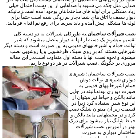
صدایی مثل چکه می شنوید یا صداهایی از این دست احتمال خیلی
زیاد مشکلی برای لوله های ساختمانتان بوجود آمده است.زمانیکه
دیوار سقف یا اتاق های شما دچار نم زدگی شده است حتماً برای
لوله ها مشکلی پیش آمده و باید سریعاً برای رفع نم اقدام فرمایید.
نصب شیرآلات ساختمان:
به طورکلی شیرآلات به دو دسته کلی
تقسیم میشوند.یک دسته از آنها به دیوار متصل میشوند که شیر
توالت حمام و آشپزخانههای قدیمی به این صورت است و دسته دیگر
شیرهایی هستند که بر روی سینک ظرفشویی و یا روشویی نصب
میشوند و نحوه نصب آنها با دسته اول متفاوت است.در این مقاله
مروری بر چگونگی نصب شیرآلات در هر دو نوع داریم.
نصب شیرآلات ساختمان؛ شیرهای
دیواری شیرهای توالت دوش
حمام آشپزخانههای قدیمی به
صورت دیواری بودند.البته در جایی
مانند بالکن و حیاط نیز میتوان از
این نوع شیر استفاده کرد زیرا در
قسمت زیر آن میتوان شلنگ نصب
کرد و در محیطهایی مانند بالکن و
حیاط شلنگ نیاز میشود.برای درک
بهتر در آموزش نصب شیرآلات
ساختمان دیواری به صورت