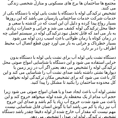
مجتمع ها ساختمان ها برج های مسکونی و منازل شخصی زندگی
می کنند.
تشخیص ترکیدگی لوله با دستگاه یا نشت یابی لوله با دستگاه یکی از
خدمات شرکت خدمات ساختمانی پارسیان می باشد که این روزها
بسیار رواج پیدا کرده و دلیل آن این است که در گذشته با سعی و
خطا محل ترکیدگی لوله کشف می شد و خرابی و خسارات زیادی
به بار می آمد که قابل تحمل نبود.ترکیدگی لوله در سیستم اصلی چه
در زمان کوتاه یا زمان طولانی باعث اسیب زدن لوله می شود
بسیار خطرناک و خرابی به بار می آورد چون قطع اتصال آب محیط
اطراف را در بر دارد.
دستگاه نشت یابی لوله آب برای نشت یابی لوله با دستگاه بدون
خرابی استفاده می شود و این دستگاه با شناسایی امواج صوتی محل
ترکیدگی لوله را تشخیص می دهد یعنی اگر آب در زیر زمین یا
دیوارها نشتی داشته باشد صدای نشت آب را شناسایی می کند و این
کار باعث می شود که برای تشخیص مکان ترکیدگی لوله نخواهید
کل محدوده ساختمان را بکنید تا مشکل را پیدا کنید.
نشتی لوله آب باعث ایجاد صدا و یا همان امواج صوتی می شود زیرا
حجم آب مدام از یک محفظه باز شده لوله میخواهد خروج کند و این
باعث می شود شدت خروج آب زیاد یا کم باشد و صدای این خروج
آب نیز زیاد یا کم می باشد اما با گوش انسان قابل شناسایی نیست
مهم نیست که مقدار آب خارج شده از لوله دقیقا چقدر باشد دستگاه
تشخیص ترکیدگی لوله این صدا را تشخیص می دهد.