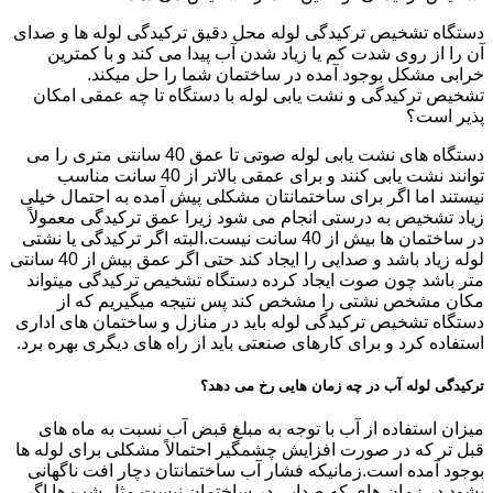
دستگاه تشخیص ترکیدگی لوله محل دقیق ترکیدگی لوله ها و صدای
آن را از روی شدت کم یا زیاد شدن آب پیدا می کند و با کمترین
خرابی مشکل بوجود آمده در ساختمان شما را حل میکند.
تشخیص ترکیدگی و نشت یابی لوله با دستگاه تا چه عمقی امکان
پذیر است؟
دستگاه های نشت یابی لوله صوتی تا عمق 40 سانتی متری را می
توانند نشت یابی کنند و برای عمقی بالاتر از 40 سانت مناسب
نیستند اما اگر برای ساختمانتان مشکلی پیش آمده به احتمال خیلی
زیاد تشخیص به درستی انجام می شود زیرا عمق ترکیدگی معمولاً
در ساختمان ها بیش از 40 سانت نیست.البته اگر ترکیدگی یا نشتی
لوله زیاد باشد و صدایی را ایجاد کند حتی اگر عمق بیش از 40 سانتی
متر باشد چون صوت ایجاد کرده دستگاه تشخیص ترکیدگی میتواند
مکان مشخص نشتی را مشخص کند پس نتیجه میگیریم که از
دستگاه تشخیص ترکیدگی لوله باید در منازل و ساختمان های اداری
استفاده کرد و برای کارهای صنعتی باید از راه های دیگری بهره برد.
ترکیدگی لوله آب در چه زمان هایی رخ می دهد؟
میزان استفاده از آب با توجه به مبلغ قبض آب نسبت به ماه های
قبل تر که در صورت افزایش چشمگیر احتمالاً مشکلی برای لوله ها
بوجود آمده است.زمانیکه فشار آب ساختمانتان دچار افت ناگهانی
بشود.در زمان های که صدایی در ساختمان نیست مثل شب ها اگر