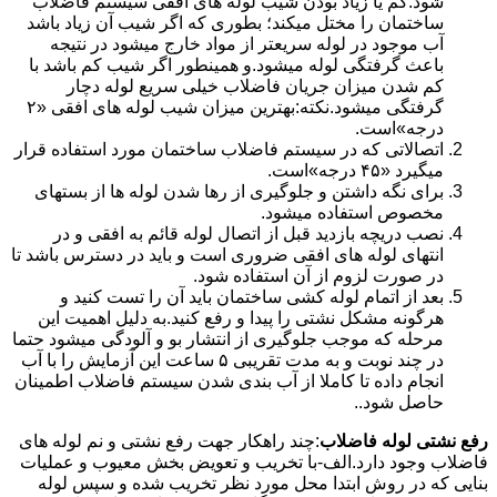
شود.کم یا زیاد بودن شیب لوله های افقی سیستم فاضلاب
ساختمان را مختل میکند؛ بطوری که اگر شیب آن زیاد باشد
آب موجود در لوله سریعتر از مواد خارج میشود در نتیجه
باعث گرفتگی لوله میشود.و همینطور اگر شیب کم باشد با
کم شدن میزان جریان فاضلاب خیلی سریع لوله دچار
گرفتگی میشود.نکته:بهترین میزان شیب لوله های افقی «۲
درجه»است.
اتصالاتی که در سیستم فاضلاب ساختمان مورد استفاده قرار
میگیرد «۴۵ درجه»است.
برای نگه داشتن و جلوگیری از رها شدن لوله ها از بستهای
مخصوص استفاده میشود.
نصب دریچه بازدید قبل از اتصال لوله قائم به افقی و در
انتهای لوله های افقی ضروری است و باید در دسترس باشد تا
در صورت لزوم از آن استفاده شود.
بعد از اتمام لوله کشی ساختمان باید آن را تست کنید و
هرگونه مشکل نشتی را پیدا و رفع کنید.به دلیل اهمیت این
مرحله که موجب جلوگیری از انتشار بو و آلودگی میشود حتما
در چند نوبت و به مدت تقریبی ۵ ساعت این آزمایش را با آب
انجام داده تا کاملا از آب بندی شدن سیستم فاضلاب اطمینان
حاصل شود..
رفع نشتی لوله فاضلاب
:چند راهکار جهت رفع نشتی و نم لوله های
فاضلاب وجود دارد.الف-با تخریب و تعویض بخش معیوب و عملیات
بنایی که در روش ابتدا محل مورد نظر تخریب شده و سپس لوله