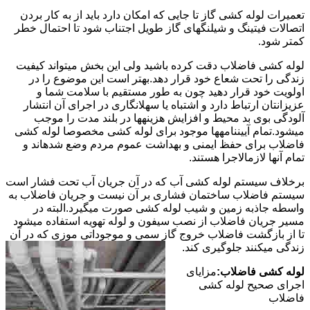
تعمیرات لوله کشی گاز تا جایی که امکان دارد باید از به کار بردن
اتصالات فیتینگ و شیلنگهای گاز طویل اجتناب شود تا احتمال خطر
کمتر شود.
لوله کشی فاضلاب دقت کرده باشید ولی این بخش میتواند کیفیت
زندگی را تحت شعاع خود قرار دهد.بهتر است این موضوع را در
اولویت خود قرار دهید چون به طور مستقیم با سلامت شما و
عزیزانتان ارتباط دارد و اشتباه یا سهلانگاری در اجرای آن انتشار
آلودگی بوی بد محیط و افزایش هزینهها در بلند مدت را موجب
میشود.تمام آییننامهها موجود برای لوله کشی مخصوصا لوله کشی
فاضلاب برای حفظ ایمنی و بهداشت عموم مردم وضع شدهاند و
تمام آنها لازمالاجرا هستند.
برخلاف سیستم لوله کشی آب که در آن جریان آب تحت فشار است
سیستم فاضلاب ساختمان فشاری بر آن نیست و جریان فاضلاب به
واسطه جاذبه زمین و شیب لوله کشی صورت میگیرد.البته در
مسیر جریان فاضلاب از نصب سیفون و لوله تهویه استفاده میشود
تا از بازگشت فاضلاب خروج گاز سمی و موجوداتی موزی که در آن
زندگی میکنند جلوگیری کند.
لوله کشی فاضلاب:
مزایای
اجرای صحیح لوله کشی
فاضلاب