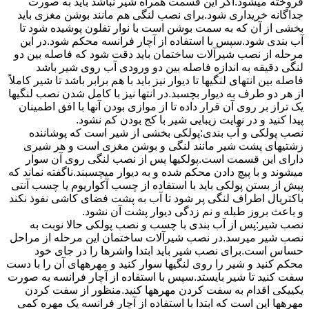
فروخته میشود.اگر این قسمت همراه شیر نباشد باید به صورت
جداگانه خریداری شود.برای نصب لنگی هم مانند بوشن مغزی باید
بخشی از آن که به سمت بوشن است با نوار تفلون پوشیده شود تا
آب بندی شود.سپس با استفاده از آچار فرانسه محکم شود.در این
مرحله از نصب شیرآلات ساختمان باید دقت شود که فاصله بین دو
لنگی دقیقه به اندازه فاصله بین دو ورودی آب روی شیر باشد
فاصله بین انتهای لنگیها تا دیوار نیز باید با هم برابر باشد تا شیر کاملاً
از هر دو طرف به دیوار بچسبد.در انتها نیز با کامل شدن نصب لنگیها
یک تراز بر روی آن قرار داده تا از موازی بودن آنها با افق اطمینان
پیدا کنید و در نهایت زیبایی شیر با کج بودن کم نشود.
نصب پولکی و آب بندی:پولکی بخشی از شیر است که پوشاننده
زشتیهای پشت شیر مانند لنگی و بوشن مغزی است و هر شیری
دارای این قسمت است.پولکیها پس از نصب لنگی روی آن سوار
میشوند و با پیچ دادن محکم شده و به دیوار میچسبند.ناگفته نماند که
پیش از بستن پولکی باید با استفاده از چسب آکواریوم یا چسب آنتی
باکتریال اطراف لنگی پر شود تا آب به پشت فضای کاشی نفوذ نکند
و باعث بروز طبله و نم زدگی دیوار پشت آن نشود.
نصب شیر:پس از آب بندی با چسب و نصب پولکی حالا نوبت به
نصب شیر میرسد.در نصب شیرآلات ساختمان این مرحله از مراحل
حساس است.برای نصب شیر باید ابتدا واشرها را در جای خود
محکم کنید و شیر را روی لنگیها سوار کنید و مهرههای آن را با دست
سفت کنید تا شیر بایستد.سپس با استفاده از آچار فرانسه به صورت
یکییکی اقدام به سفت کردن مهرهها کنید.منظور از سفت کردن
مهرهها این است که ابتدا با استفاده از آچار فرانسه یک مهره کمی