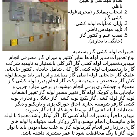
نظام مهندسی و تعیین
ناظر.
انتخاب پیمانکار (مجری)لوله
کشی گاز.
پایان عملیات لوله کشی.
تأیید مهندس ناظر.
نصب علم و کنتور گاز
(خانگی یا تجاری).
تعمیرات لوله کشی گاز بسته به
نوع تعمیرات سایز لوله ها سایز کنتور و میزان گاز مصرفی انجام
میپذیرد.تعمیرات لوله کشی گاز اگر کلی باشدنیاز به تاییدیه شرکت
گاز دارد.تعمیرات لوله کشی گاز کلی شامل جابجایی کنتور جابجایی
علمک گاز جابجایی لوله اصلی گاز میباشد و این امر باید توسط لوله
کش گاز متخصص با تاییدیه شرکت گاز انجام پذیرد.لوله کشی گاز
معمولا با جوشکاری برقی انجام میشود.در برخی موارد جزیی و
جابجایی های کوچک لوله گاز تغییر مسیر لوله گاز تغییر انشعاب
لوله گاز لوله کشی گاز پکیج لوله کشی گاز خانگی و تجاری لوله
کشی گازفر شومینه بخاری اجاق خوراک پزی و باربکیو و دیگر
انشعابات لوله کشی گاز توسط جوشکار لوله گاز صورت
میپذیرد.اجرا و تعمیرات لوله کشی گاز اگر توکار باشدمعمولا با لوله
های مانیسمان انجام میشودو اگر روکار باشد میتواند با لوله های
گازی درزدار نیز انجام گیرد.لوله گاز به علت سیاه بودن باید با نوار
لوله گاز یا رنگ محافظت شود تا عمر بیشتری داشته باشد.