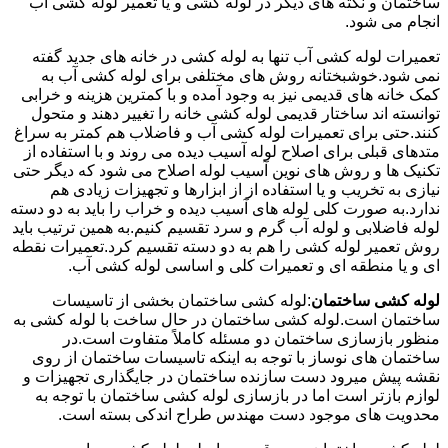
ساختمان و نکته های دیگر در لوله کشی و یا تعمیر لوله کشی آب
انجام می شود.
تعمیرات لوله کشی آب تنها به لوله کشی در خانه های جدید گفته
نمی شود.خوشبختانه روش های مختلفی برای لوله کشی آب به
کمک خانه های قدیمی نیز به وجود آمده و با کمترین هزینه و خرابی
توانسته اند ساختار قدیمی لوله کشی خانه را تغییر دهند و متحول
کنند.حتی برای تعمیرات لوله کشی آب و فاضلاب هم کمتر به سراغ
متدهای قبلی برای اصلاح لوله آسیب دیده می روند و با استفاده از
تکنیک ها و روش های نوین آسیب لوله اصلاح می شود که دیگر حتی
نیازی به تخریب و یا استفاده از از ابزارها و تجهیزات زیادی هم
ندارد.به صورت کلی لوله های آسیب دیده و خراب را باید به دو دسته
لوله فاضلابی و لوله آب گرم و سرد تقسیم کنیم.به همین ترتیب باید
روش تعمیر لوله کشی را هم به دو دسته تقسیم کرد.تعمیرات نقطه
ای و یا منطقه ای و تعمیرات کلی و اساسی لوله کشی آب.
لوله کشی ساختمان
:لوله کشی ساختمان بخشی از تاسیسات
ساختمان است.لوله کشی ساختمان در حال ساخت با لوله کشی به
منظور بازسازی ساختمان دو مسئله کاملاً متفاوت است.در
ساختمان های نوساز با توجه به اینکه تاسیسات ساختمان از روی
نقشه پیش میرود دست سازنده ساختمان در جایگذاری تجهیزات و
لوازم بازتر است اما در بازسازی لوله کشی ساختمان با توجه به
محدویت های موجود دست مهندس طراح اندکی بسته است.