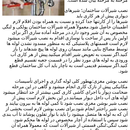
مرحله به مرحله بیان شده است.
نصب شیرآلات ساختمان؛ شیرهای
دیواری پیش از هر کاری باید
شیرها را از کارتنها جدا کرده و نسبت به همراه بودن اقلام لازم
اطمینان حاصل شود.معمولاً همراه شیرآلات ساختمان پولکی و لنگی
مخصوص به آن شیر وجود دارد.در مرحله آماده سازی اگر برای
اولین بار پس از ساخت یا نوسازی اقدام به نصب شیرآلات میشود
لازم است قسمتهای پلاستیکی که به منظور مسدود نشدن لوله ها
توسط مصالح بنایی مانند سیمان روی لوله ها پیچ شدهاند را باز
کنید.اگر نسبت به تعویض شیر اقدام میکنید.پیش از هر کاری آب
ورودی به لوله های مورد نظر را در قسمت جعبه تقسیم قطع
کنید.اگر سیستم قدیمی است به ناچار باید آب کل ساختمان قطع
شود.
نصب بوشن مغزی:بهطور کلی لوله گذاری و اجرای تأسیسات
مکانیکی پیش از نازک کاری انجام میشود و گاهی در این مرحله
ضخامت دیوار با اجرای کاشی کاری کمی بیشتر از حد انتظار میشود
لوله های آب داخل دیوار میمانند.در این بخش لازم است پیش از
نصب شیر بوشن مغزی نصب شود تا کمی لوله ها به بیرون بیایند و
نصب شیر راحتتر انجام شود.برای نصب بوشن لازم است بخشی از
آن که به لوله ها متصل میشود را باید با نوار تفلون پوشاند تا آب بندی
شود سپس با استفاده از آچار مخصوص در لوله ها محکم شود.
نصب لنگی:لنگی قسمتی از شیرآلات است که معمولاً همراه آن