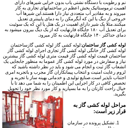
نم و رطوبت با دستگاه نشتی یاب بدون خرابی شیرهای دارای
اهمیت ترموستاتیک بخش اعظم در ساختمانهای تجاری به کار
میروند و به مقادیر آب متعددی نیاز دارا هستند.این شیرها آب
خروجی از دیگ یا این که آبگرمکن را به دمای پایینتری تعدیل
میکنند.مثلا یک شیر دارای اهمیت در یک هتل یا این که یک سوئیت
برای تعدیل آب ۱۸۰ جایگاه فارنهایت که از یک دیگ بیرون میشود به
دمای حداکثر ۱۴۰ جایگاه فارنهایت به کار میرود.
لوله کشی گاز ساختمان
:لوله کشی گاز لوله کشی گازساختمان
لوله کشی گاز خانگی لوله کشی گاز تجاری اجرای لوله کشی گاز
ساختمان قیمت لوله کشی گاز قیمت متری لوله کشی گاز بیشترین
نیاز و سفارش در مورد لوله کشی گاز عموما به منظور جابجایی یک
انشعاب گاز ثبت و انجام می شود و باید در نظر داشته باشید که
لزوم رعایت امنیت و انتخاب پیمانکاران گاز مجرب و باتجربه امری
اجتناب ناپذیر است.صنایع تولیدی و خدماتی بهینه ساز با تجربه و
تخصص کافی در کار اجرایی این اطمینان را به شما می دهد تا با
خیال راحت کارتان را به ما بسپارید و کار مورد نظر خود را تحویل
بگیرید.
مراحل لوله کشی گاز به
قرار زیر است:
تشکیل پرونده در سازمان