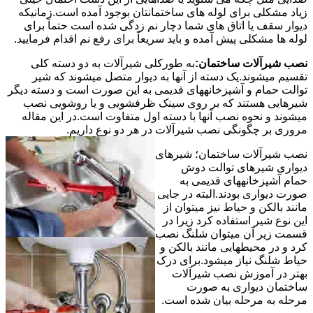
زیاد مشکلی برای لوله های ساختمانتان بوجود آمده است.زمانیکه
دیوار سقف یا اتاق های شما دچار نم زدگی شده است حتماً برای
لوله ها مشکلی پیش آمده و باید سریعاً برای رفع نم اقدام فرمایید.
نصب شیرآلات ساختمان:
به طورکلی شیرآلات به دو دسته کلی
تقسیم میشوند.یک دسته از آنها به دیوار متصل میشوند که شیر
توالت حمام و آشپزخانههای قدیمی به این صورت است و دسته دیگر
شیرهایی هستند که بر روی سینک ظرفشویی و یا روشویی نصب
میشوند و نحوه نصب آنها با دسته اول متفاوت است.در این مقاله
مروری بر چگونگی نصب شیرآلات در هر دو نوع داریم.
نصب شیرآلات ساختمان؛ شیرهای
دیواری شیرهای توالت دوش
حمام آشپزخانههای قدیمی به
صورت دیواری بودند.البته در جایی
مانند بالکن و حیاط نیز میتوان از
این نوع شیر استفاده کرد زیرا در
قسمت زیر آن میتوان شلنگ نصب
کرد و در محیطهایی مانند بالکن و
حیاط شلنگ نیاز میشود.برای درک
بهتر در آموزش نصب شیرآلات
ساختمان دیواری به صورت
مرحله به مرحله بیان شده است.