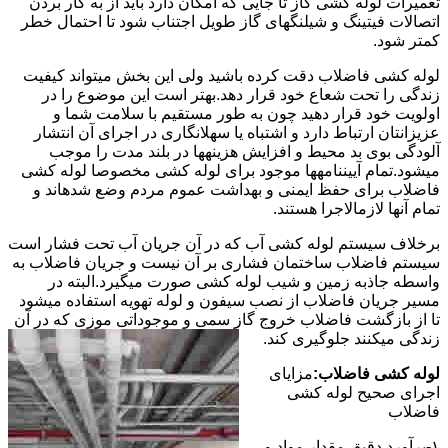
تعمیرات لوله کشی گاز تا جایی که امکان دارد باید از به کار بردن
اتصالات فیتینگ و شیلنگهای گاز طویل اجتناب شود تا احتمال خطر
کمتر شود.
لوله کشی فاضلاب دقت کرده باشید ولی این بخش میتواند کیفیت
زندگی را تحت شعاع خود قرار دهد.بهتر است این موضوع را در
اولویت خود قرار دهید چون به طور مستقیم با سلامت شما و
عزیزانتان ارتباط دارد و اشتباه یا سهلانگاری در اجرای آن انتشار
آلودگی بوی بد محیط و افزایش هزینهها در بلند مدت را موجب
میشود.تمام آییننامهها موجود برای لوله کشی مخصوصا لوله کشی
فاضلاب برای حفظ ایمنی و بهداشت عموم مردم وضع شدهاند و
تمام آنها لازمالاجرا هستند.
برخلاف سیستم لوله کشی آب که در آن جریان آب تحت فشار است
سیستم فاضلاب ساختمان فشاری بر آن نیست و جریان فاضلاب به
واسطه جاذبه زمین و شیب لوله کشی صورت میگیرد.البته در
مسیر جریان فاضلاب از نصب سیفون و لوله تهویه استفاده میشود
تا از بازگشت فاضلاب خروج گاز سمی و موجوداتی موزی که در آن
زندگی میکنند جلوگیری کند.
لوله کشی فاضلاب:
مزایای
اجرای صحیح لوله کشی
فاضلاب
۱-برآورد دقیق مقدار مواد و