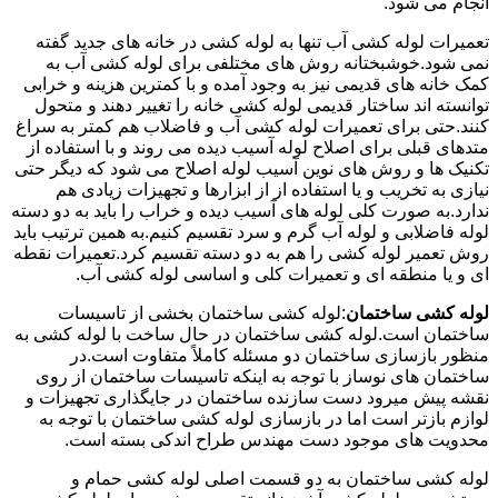
انجام می شود.
تعمیرات لوله کشی آب تنها به لوله کشی در خانه های جدید گفته
نمی شود.خوشبختانه روش های مختلفی برای لوله کشی آب به
کمک خانه های قدیمی نیز به وجود آمده و با کمترین هزینه و خرابی
توانسته اند ساختار قدیمی لوله کشی خانه را تغییر دهند و متحول
کنند.حتی برای تعمیرات لوله کشی آب و فاضلاب هم کمتر به سراغ
متدهای قبلی برای اصلاح لوله آسیب دیده می روند و با استفاده از
تکنیک ها و روش های نوین آسیب لوله اصلاح می شود که دیگر حتی
نیازی به تخریب و یا استفاده از از ابزارها و تجهیزات زیادی هم
ندارد.به صورت کلی لوله های آسیب دیده و خراب را باید به دو دسته
لوله فاضلابی و لوله آب گرم و سرد تقسیم کنیم.به همین ترتیب باید
روش تعمیر لوله کشی را هم به دو دسته تقسیم کرد.تعمیرات نقطه
ای و یا منطقه ای و تعمیرات کلی و اساسی لوله کشی آب.
لوله کشی ساختمان
:لوله کشی ساختمان بخشی از تاسیسات
ساختمان است.لوله کشی ساختمان در حال ساخت با لوله کشی به
منظور بازسازی ساختمان دو مسئله کاملاً متفاوت است.در
ساختمان های نوساز با توجه به اینکه تاسیسات ساختمان از روی
نقشه پیش میرود دست سازنده ساختمان در جایگذاری تجهیزات و
لوازم بازتر است اما در بازسازی لوله کشی ساختمان با توجه به
محدویت های موجود دست مهندس طراح اندکی بسته است.
لوله کشی ساختمان به دو قسمت اصلی لوله کشی حمام و