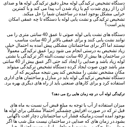
دستگاه تشخیص ترکیدگی لوله محل دقیق ترکیدگی لوله ها و صدای
آن را از روی شدت کم یا زیاد شدن آب پیدا می کند و با کمترین
خرابی مشکل بوجود آمده در ساختمان شما را حل میکند.
تشخیص ترکیدگی و نشت یابی لوله با دستگاه تا چه عمقی امکان
پذیر است؟
دستگاه های نشت یابی لوله صوتی تا عمق 40 سانتی متری را می
توانند نشت یابی کنند و برای عمقی بالاتر از 40 سانت مناسب
نیستند اما اگر برای ساختمانتان مشکلی پیش آمده به احتمال خیلی
زیاد تشخیص به درستی انجام می شود زیرا عمق ترکیدگی معمولاً
در ساختمان ها بیش از 40 سانت نیست.البته اگر ترکیدگی یا نشتی
لوله زیاد باشد و صدایی را ایجاد کند حتی اگر عمق بیش از 40 سانتی
متر باشد چون صوت ایجاد کرده دستگاه تشخیص ترکیدگی میتواند
مکان مشخص نشتی را مشخص کند پس نتیجه میگیریم که از
دستگاه تشخیص ترکیدگی لوله باید در منازل و ساختمان های اداری
استفاده کرد و برای کارهای صنعتی باید از راه های دیگری بهره برد.
ترکیدگی لوله آب در چه زمان هایی رخ می دهد؟
میزان استفاده از آب با توجه به مبلغ قبض آب نسبت به ماه های
قبل تر که در صورت افزایش چشمگیر احتمالاً مشکلی برای لوله ها
بوجود آمده است.زمانیکه فشار آب ساختمانتان دچار افت ناگهانی
بشود.در زمان های که صدایی در ساختمان نیست مثل شب ها اگر
صدایی مثل چکه می شنوید یا صداهایی از این دست احتمال خیلی