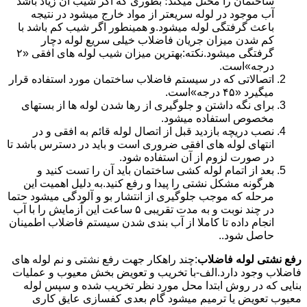
ساختمان را مختل میکند؛ بطوری که اگر شیب آن زیاد باشد
آب موجود در لوله سریعتر از مواد خارج میشود در نتیجه
باعث گرفتگی لوله میشود.و همینطور اگر شیب کم باشد با
کم شدن میزان جریان فاضلاب خیلی سریع لوله دچار
گرفتگی میشود.نکته:بهترین میزان شیب لوله های افقی «۲
درجه»است.
اتصالاتی که در سیستم فاضلاب ساختمان مورد استفاده قرار
میگیرد «۴۵ درجه»است.
برای نگه داشتن و جلوگیری از رها شدن لوله ها از بستهای
مخصوص استفاده میشود.
نصب دریچه بازدید قبل از اتصال لوله قائم به افقی و در
انتهای لوله های افقی ضروری است و باید در دسترس باشد تا
در صورت لزوم از آن استفاده شود.
بعد از اتمام لوله کشی ساختمان باید آن را تست کنید و
هرگونه مشکل نشتی را پیدا و رفع کنید.به دلیل اهمیت این
مرحله که موجب جلوگیری از انتشار بو و آلودگی میشود حتما
در چند نوبت و به مدت تقریبی ۵ ساعت این آزمایش را با آب
انجام داده تا کاملا از آب بندی شدن سیستم فاضلاب اطمینان
حاصل شود..
رفع نشتی لوله فاضلاب
:چند راهکار جهت رفع نشتی و نم لوله های
فاضلاب وجود دارد.الف-با تخریب و تعویض بخش معیوب و عملیات
بنایی که در روش ابتدا محل مورد نظر تخریب شده و سپس لوله
معیوب تعویض یا ترمیم میشود گام بعدی کفسازی عایق کاری