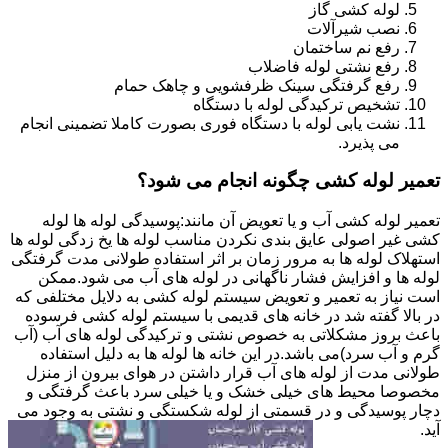
لوله کشی گاز
نصب شیرآلات
رفع نم ساختمان
رفع نشتی لوله فاضلاب
رفع گرفتگی سینک ظرفشویی و چاهک حمام
تشخیص ترکیدگی لوله با دستگاه
نشت یابی لوله با دستگاه فوری بصورت کاملا تضمینی انجام
می پذیرد.
تعمیر لوله کشی چگونه انجام می شود؟
تعمیر لوله کشی آب و یا تعویض آن مانند:پوسیدگی لوله ها لوله
کشی غیر اصولی عایق بندی نکردن مناسب لوله ها یخ زدگی لوله ها
استهلاک لوله ها به مرور زمان بر اثر استفاده طولانی مدت گرفتگی
لوله ها و افزایش فشار ناگهانی در لوله های آب می شود.ممکن
است نیاز به تعمیر و تعویض سیستم لوله کشی به دلایل مختلفی که
در بالا گفته شد در خانه های قدیمی با سیستم لوله کشی فرسوده
باعث بروز مشکلاتی به خصوص نشتی و ترکیدگی لوله های آب (آب
گرم و آب سرد)می باشد.در این خانه ها لوله ها به دلیل استفاده
طولانی مدت از لوله های آب قرار داشتن در هوای بیرون از منزل
مخصوصا محیط های خیلی خشک و یا خیلی سرد باعث گرفتگی و
دچار پوسیدگی و در قسمتی از لوله شکستگی و نشتی به وجود می
آید.