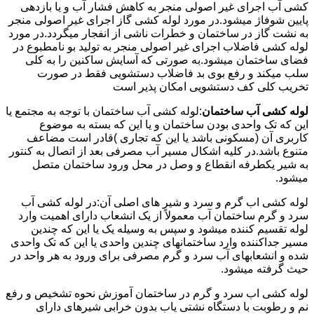
کشی آب اجرای غیر اصولی منجر به کاهش فشار آب و یا بازدهی
پایین شوفاژ میشود.در مورد لوله کشی گاز اجرای غیر اصولی منجر
به نشت گاز در ساختمان و خطرات ناشی از انفجار میگردد.در مورد
لوله کشی فاضلاب اجرای غیر اصولی منجر به تولید بو نامطبوع در
فضای ساختمان میشود.به صورتی که آسایش ساکنین را به کلی
سلب میکند و رفع بوی بد فاضلاب دستشویی فقط در صورت
تخریب کلی کف دستشویی امکان پذیر است
لوله کشی آب ساختمان
:لوله کشی آب ساختمان با توجه به مجتمع یا
این که تک واحدی بودن ساختمان و یا این که بسته به موضوع
کاربری آن (مسکونی باشد یا این که تجاری )قادر است مضاعف
متنوع باشد.در کلیه اشکال مسیر آب مصرفی بعد از اتصال به کنتور
به شیر یکطرفه انقطاع و وصل در محل ورود ساختمان متصل
میشود.
لوله کشی اب گرم و سرد و شیر های اصلی آن:در لوله کشی آب
سرد و گرم ساختمان آب معمولاً از یک انشعاب دارای اهمیت وارد
لوله تقسیم کننده میشود و سپس به وسیله یک یا این که چندین
مسیر جداکننده وارد ساختمانهای چندین واحدی یا این که تک واحدی
شده و انشعابهای آب سرد و گرم مصرفی برای ورود به هر واحد در
حیث گرفته میشود.
لوله کشی اب سرد و گرم در ساختمان آموزش نحوه تشخیص و رفع
نم و رطوبت با دستگاه نشتی یاب بدون خرابی شیرهای دارای