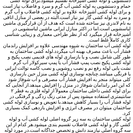
دستشویی و لوله کشی آشپزخانه تقسیم میشود.برای لوله کشی
حمام و دستشویی به لوله کشی آب گرم و سرد و فاضلاب نیاز است
و برای لوله کشی آشپزخانه علاوه بر لوله کشی فاضلاب و آب گرم
و سرد به لوله کشی گاز نیز نیاز است.البته در بعضی از منازل اتاقی
به نام لاندری نیز ساخته شده است که هدف از آن قرارگیری ماشین
لباسشویی است.اما در اکثر منازل ایرانی ماشین لباسشویی در
آشپزخانه قرار میگیرد که از نظر طراحی معماری و زیبایی شناسی
کاری کاملاً غلط است.
لوله کشی آب ساختمان به شیوه مهندسی علاوه بر افزایش راندمان
فشار آب باعث مصرف بهینه آب میگردد.لوله کشی ساختمان به
طور کلی شامل نصب و یا بازسازی لوله های قدیمی نصب پکیج و
لوله کشی پکیج نصب پمپ فشار آب یا پمپ سیرکولار آب گرم
نشت یابی لوله رفع نم و نصب روشویی و نصب کاسه توالت ایرانی
یا فرنگی میباشد.چنانچه نوسازی لوله کشی منزل حین بازسازی
کلی میتواند منجر به افزایش فشار آب مصرفی و آب شوفاژ شود
که این امر راندامان شوفاژ در منزل را افزایش میدهد.از آنجایی که
برای لوله کشی داخلی ساختمان معمولاً از لوله فلزی به قطر ۲
سانتیمتری استفاده میشود پس از مدتی زنگ زدگی و گرفتگی در
لوله فشار آب را بسیار کاهش میدهد.با تعویض و نوسازی لوله کشی
ساختمان میتوان در مصرف انرژی و افزایش بازدهی کمک بسیاری
کرد.
لوله کشی ساختمان به سه زیر گروه اصلی لوله کشی آب و لوله
کشی گاز و لوله کشی فاضلاب تقسیم بندی میشود.هر کدام از این
سه گروه اصلی نیازمند دانش و تخصص جداگانه است.در مورد لوله