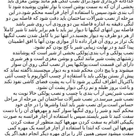
جداگانه خریداری شود.برای نصب لنگی هم مانند بوشن مغزی باید
بخشی از آن که به سمت بوشن است با نوار تفلون پوشیده شود تا
آب بندی شود.سپس با استفاده از آچار فرانسه محکم شود.در این
مرحله از نصب شیرآلات ساختمان باید دقت شود که فاصله بین دو
لنگی دقیقه به اندازه فاصله بین دو ورودی آب روی شیر باشد
فاصله بین انتهای لنگیها تا دیوار نیز باید با هم برابر باشد تا شیر کاملاً
از هر دو طرف به دیوار بچسبد.در انتها نیز با کامل شدن نصب لنگیها
یک تراز بر روی آن قرار داده تا از موازی بودن آنها با افق اطمینان
پیدا کنید و در نهایت زیبایی شیر با کج بودن کم نشود.
نصب پولکی و آب بندی:پولکی بخشی از شیر است که پوشاننده
زشتیهای پشت شیر مانند لنگی و بوشن مغزی است و هر شیری
دارای این قسمت است.پولکیها پس از نصب لنگی روی آن سوار
میشوند و با پیچ دادن محکم شده و به دیوار میچسبند.ناگفته نماند که
پیش از بستن پولکی باید با استفاده از چسب آکواریوم یا چسب آنتی
باکتریال اطراف لنگی پر شود تا آب به پشت فضای کاشی نفوذ نکند
و باعث بروز طبله و نم زدگی دیوار پشت آن نشود.
نصب شیر:پس از آب بندی با چسب و نصب پولکی حالا نوبت به
نصب شیر میرسد.در نصب شیرآلات ساختمان این مرحله از مراحل
حساس است.برای نصب شیر باید ابتدا واشرها را در جای خود
محکم کنید و شیر را روی لنگیها سوار کنید و مهرههای آن را با دست
سفت کنید تا شیر بایستد.سپس با استفاده از آچار فرانسه به صورت
یکییکی اقدام به سفت کردن مهرهها کنید.منظور از سفت کردن
مهرهها این است که ابتدا با استفاده از آچار فرانسه یک مهره کمی
سفت میشود سپس همین کار را برای مهره دیگر انجام دهید.اگر یک