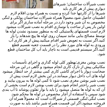
نصب شیرآلات ساختمان؛ شیرهای
دیواری پیش از هر کاری باید
شیرها را از کارتنها جدا کرده و نسبت به همراه بودن اقلام لازم
اطمینان حاصل شود.معمولاً همراه شیرآلات ساختمان پولکی و لنگی
مخصوص به آن شیر وجود دارد.در مرحله آماده سازی اگر برای
اولین بار پس از ساخت یا نوسازی اقدام به نصب شیرآلات میشود
لازم است قسمتهای پلاستیکی که به منظور مسدود نشدن لوله ها
توسط مصالح بنایی مانند سیمان روی لوله ها پیچ شدهاند را باز
کنید.اگر نسبت به تعویض شیر اقدام میکنید.پیش از هر کاری آب
ورودی به لوله های مورد نظر را در قسمت جعبه تقسیم قطع
کنید.اگر سیستم قدیمی است به ناچار باید آب کل ساختمان قطع
شود.
نصب بوشن مغزی:بهطور کلی لوله گذاری و اجرای تأسیسات
مکانیکی پیش از نازک کاری انجام میشود و گاهی در این مرحله
ضخامت دیوار با اجرای کاشی کاری کمی بیشتر از حد انتظار میشود
لوله های آب داخل دیوار میمانند.در این بخش لازم است پیش از
نصب شیر بوشن مغزی نصب شود تا کمی لوله ها به بیرون بیایند و
نصب شیر راحتتر انجام شود.برای نصب بوشن لازم است بخشی از
آن که به لوله ها متصل میشود را باید با نوار تفلون پوشاند تا آب بندی
شود سپس با استفاده از آچار مخصوص در لوله ها محکم شود.
نصب لنگی:لنگی قسمتی از شیرآلات است که معمولاً همراه آن
فروخته میشود.اگر این قسمت همراه شیر نباشد باید به صورت