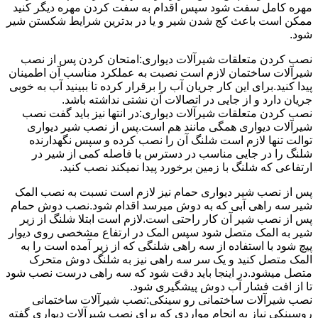
مهره کامل سفت شود سپس اقدام به سفت کردن مهره دیگر کنید
ممکن است باعث کج شدن شیر و یا در بدترین شرایط شکستن شیر
شود.
نصب کردن متعلقات شیرآلات دیواری:امتحان کردن پس از نصب
شیرآلات ساختمان لازم است نصبت به عملکرد مناسب آن اطمینان
پیدا کنید.برای این کار جریان آب را برقرار کرده تا ببینید آب به خوبی
جریان دارد و از جایی در اتصالات آن نشتی نداشته باشد.
نصب کردن متعلقات شیرآلات دیواری:در انتها نیز باید گفت نصب
شیرآلات دیواری همگی مانند هم است.پس از نصب شیر دیواری
توالت تنها لازم است شلنگ آن را نصب کرده و سپس نگهدارنده
شلنگ را در جایی مناسب در دسترس با فاصله کمی از شیر در
ارتفاعی که شلنگ با زمین برخورد پیدا نمیکند نصب کنید.
پس از نصب شیر دیواری حمام نیز لازم است نسبت به نصب المک
شیر سه راهی آبی که به دوش میرسد اقدام شود.نصب دوش حمام
پس از نصب شیر آن کار راحتی است.لازم است ابتلا شلنگ از زیر
شیر به المک متصل شود سپس المک در ارتفاع مشخصی روی دیوار
پیچ شود با استفاده از سه راهی شلنگی که از زیر آمده است را به
المک متصل کنید و یک سر سه راهی نیز به شلنگ دوش متحرک
متصل میشود.در اینجا باید دقت شود که سه راهی درست نصب شود
تا از افت فشار آب دوش پیشگیری شود.
نصب شیرآلات ساختمانی رو سینکی:نصب شیرآلات ساختمانی
روسینکی نیاز به انجام مواردی که برای نصب شیرآلات دیواری گفته