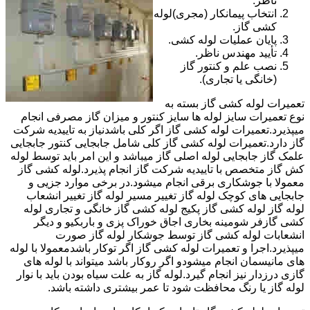
ناظر.
انتخاب پیمانکار (مجری)لوله
کشی گاز.
پایان عملیات لوله کشی.
تأیید مهندس ناظر.
نصب علم و کنتور گاز
(خانگی یا تجاری).
تعمیرات لوله کشی گاز بسته به
نوع تعمیرات سایز لوله ها سایز کنتور و میزان گاز مصرفی انجام
میپذیرد.تعمیرات لوله کشی گاز اگر کلی باشدنیاز به تاییدیه شرکت
گاز دارد.تعمیرات لوله کشی گاز کلی شامل جابجایی کنتور جابجایی
علمک گاز جابجایی لوله اصلی گاز میباشد و این امر باید توسط لوله
کش گاز متخصص با تاییدیه شرکت گاز انجام پذیرد.لوله کشی گاز
معمولا با جوشکاری برقی انجام میشود.در برخی موارد جزیی و
جابجایی های کوچک لوله گاز تغییر مسیر لوله گاز تغییر انشعاب
لوله گاز لوله کشی گاز پکیج لوله کشی گاز خانگی و تجاری لوله
کشی گازفر شومینه بخاری اجاق خوراک پزی و باربکیو و دیگر
انشعابات لوله کشی گاز توسط جوشکار لوله گاز صورت
میپذیرد.اجرا و تعمیرات لوله کشی گاز اگر توکار باشدمعمولا با لوله
های مانیسمان انجام میشودو اگر روکار باشد میتواند با لوله های
گازی درزدار نیز انجام گیرد.لوله گاز به علت سیاه بودن باید با نوار
لوله گاز یا رنگ محافظت شود تا عمر بیشتری داشته باشد.