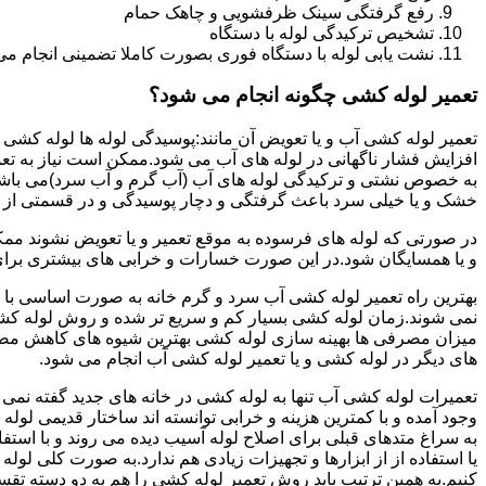
رفع گرفتگی سینک ظرفشویی و چاهک حمام
تشخیص ترکیدگی لوله با دستگاه
نشت یابی لوله با دستگاه فوری بصورت کاملا تضمینی انجام می 
تعمیر لوله کشی چگونه انجام می شود؟
تعمیر لوله کشی آب و یا تعویض آن مانند:پوسیدگی لوله ها لوله کشی غ
افزایش فشار ناگهانی در لوله های آب می شود.ممکن است نیاز به تع
به خصوص نشتی و ترکیدگی لوله های آب (آب گرم و آب سرد)می باشد.د
خشک و یا خیلی سرد باعث گرفتگی و دچار پوسیدگی و در قسمتی از ل
در صورتی که لوله های فرسوده به موقع تعمیر و یا تعویض نشوند مم
و یا همسایگان شود.در این صورت خسارات و خرابی های بیشتری برای خ
بهترین راه تعمیر لوله کشی آب سرد و گرم خانه به صورت اساسی با 
نمی شوند.زمان لوله کشی بسیار کم و سریع تر شده و روش لوله کشی
میزان مصرفی ها بهینه سازی لوله کشی بهترین شیوه های کاهش مصرف
های دیگر در لوله کشی و یا تعمیر لوله کشی آب انجام می شود.
تعمیرات لوله کشی آب تنها به لوله کشی در خانه های جدید گفته نم
وجود آمده و با کمترین هزینه و خرابی توانسته اند ساختار قدیمی لول
به سراغ متدهای قبلی برای اصلاح لوله آسیب دیده می روند و با استف
یا استفاده از از ابزارها و تجهیزات زیادی هم ندارد.به صورت کلی لول
کنیم.به همین ترتیب باید روش تعمیر لوله کشی را هم به دو دسته تق