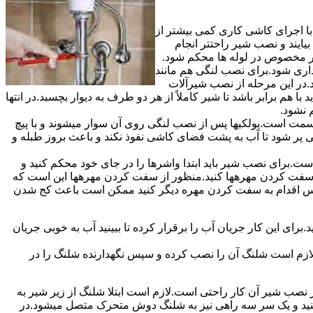
ا اجرای کاشی کاری کمی بیشتر از
ایند و نصب شیر راحتتر انجام
چار مخصوص در لوله ها محکم شود.
اری شود.برای نصب لنگی هم مانند
.در این مرحله از نصب شیرآلات
ا هم برابر باشد تا شیر کاملاً از هر دو طرف به دیوار بچسبد.در انتها
م نشود.
مت است.پولکیها پس از نصب لنگی روی آن سوار میشوند و با پیچ
گی پر شود تا آب به پشت فضای کاشی نفوذ نکند و باعث بروز طبله و
برای نصب شیر باید ابتدا واشرها را در جای خود محکم کنید و
 به سفت کردن مهرهها کنید.منظور از سفت کردن مهرهها این است که
سپس اقدام به سفت کردن مهره دیگر کنید ممکن است باعث کج شدن
ی این کار جریان آب را برقرار کرده تا ببینید آب به خوبی جریان
لازم است شلنگ آن را نصب کرده و سپس نگهدارنده شلنگ را در
ب شیر آن کار راحتی است.لازم است ابتلا شلنگ از زیر شیر به
کنید و یک سر سه راهی نیز به شلنگ دوش متحرک متصل میشود.در