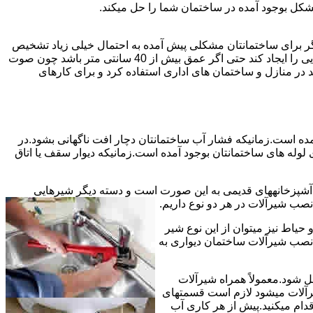
شکل بوجود آمده در ساختمان شما را حل میکند.
می توانند نشت یابی کنند و برای عمقی بالاتر از 40 سانت مناسب نیستند اما اگر برای ساختمانتان مشکلی پیش آمده به احتمال خیلی زیاد تشخیص
به درستی انجام می شود زیرا عمق ترکیدگی معمولاً در ساختمان ها بیش از 40 سانت نیست.البته اگر ترکیدگی یا نشتی لوله زیاد باشد و صدایی را ایجاد کند حتی اگر عمق بیش از 40 سانتی متر باشد چون صوت
ر منازل و ساختمان های اداری استفاده کرد و برای کارهای
مده است.زمانیکه فشار آب ساختمانتان دچار افت ناگهانی بشود.در
له های ساختمانتان بوجود آمده است.زمانیکه دیوار سقف یا اتاق
و آشپزخانههای قدیمی به این صورت است و دسته دیگر شیرهایی
ب شیرآلات در هر دو نوع داریم.
یاط نیز میتوان از این نوع شیر
 نصب شیرآلات ساختمان دیواری به
ل شود.معمولاً همراه شیرآلات
یرآلات میشود لازم است قسمتهای
قدام میکنید.پیش از هر کاری آب