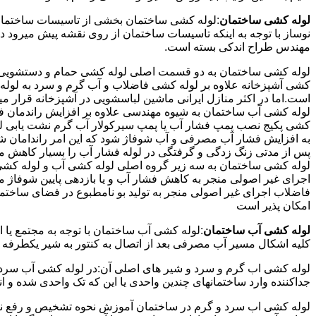
لوله کشی ساختمان
:لوله کشی ساختمان بخشی از تاسیسات ساختمان
نوساز با توجه به اینکه تاسیسات ساختمان از روی نقشه پیش میرود 
مهندس طراح اندکی بسته است.
لوله کشی ساختمان به دو قسمت اصلی لوله کشی حمام و دستشویی و 
کشی آشپزخانه علاوه بر لوله کشی فاضلاب و آب گرم و سرد به لوله ک
است.اما در اکثر منازل ایرانی ماشین لباسشویی در آشپزخانه قرار م
لوله کشی آب ساختمان به شیوه مهندسی علاوه بر افزایش راندمان ف
کشی پکیج نصب پمپ فشار آب یا پمپ سیرکولار آب گرم نشت یابی لول
پس از مدتی زنگ زدگی و گرفتگی در لوله فشار آب را بسیار کاهش م
لوله کشی ساختمان به سه زیر گروه اصلی لوله کشی آب و لوله کشی 
اجرای غیر اصولی منجر به کاهش فشار آب و یا بازدهی پایین شوفاژ 
فاضلاب اجرای غیر اصولی منجر به تولید بو نامطبوع در فضای ساخ
امکان پذیر است
لوله کشی آب ساختمان
:لوله کشی آب ساختمان با توجه به مجتمع یا 
کلیه اشکال مسیر آب مصرفی بعد از اتصال به کنتور به شیر یکطرفه
لوله کشی اب گرم و سرد و شیر های اصلی آن:در لوله کشی آب سرد و 
جداکننده وارد ساختمانهای چندین واحدی یا این که تک واحدی شده و 
لوله کشی اب سرد و گرم در ساختمان آموزش نحوه تشخیص و رفع نم و