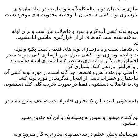
ازی ساختمان دو مسئله کاملاً متفاوت است.در ساختمان های
در بازسازی لوله کشی ساختمان با توجه به محدویت های موجود دست
به لوله کشی آب گرم و سرد و فاضلاب نیاز است و برای لوله
 نیز ساخته شده است که هدف از آن قرارگیری ماشین لباسشویی
.
 شامل نصب و یا بازسازی لوله های قدیمی نصب پکیج و لوله
.چنانچه نوسازی لوله کشی منزل حین بازسازی کلی میتواند منجر
به افزایش فشار آب مصرفی و آب شوفاژ شود که این امر راندامان شوفاژ در منزل را افزایش میدهد.از آنجایی که برای لوله کشی داخلی ساختمان معمولاً از لوله فلزی به قطر ۲ سانتیمتری استفاده میشود
 و افزایش بازدهی کمک بسیاری کرد.
ه اصلی نیازمند دانش و تخصص جداگانه است.در مورد لوله کشی آب
ساختمان و خطرات ناشی از انفجار میگردد.در مورد لوله کشی
فع بوی بد فاضلاب دستشویی فقط در صورت تخریب کلی کف دستشویی
ن (مسکونی باشد یا این که تجاری )قادر است مضاعف متنوع باشد.در
م کننده میشود و سپس به وسیله یک یا این که چندین مسیر
 میشود.
ستاتیک بخش اعظم در ساختمانهای تجاری به کار میروند و به