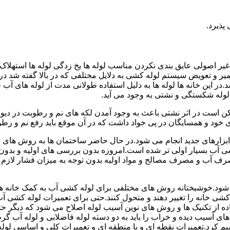
پذیرد.
یر اصولی عایق بندی نکردن مناسب لوله ها یخ زدگی لوله ها استهلاک ل
میر و تعویض سیستم لوله کشی به دلایل مختلفی که در بالا گفته شد 
ر این خانه ها لوله ها به دلیل استفاده طولانی مدت از لوله های آ
وله شکستگی و نشتی به وجود می آید.
کن است در اثر نشتی باعث به وجود آمدن لکه های نم و رطوبت در دی
ود و همسایگان در پی خواد داشت که در آن موقع باید رفع نم و رطوب
ابزارهای جدید انجام می شود.در حال حاضر ساختمان ها به روش های 
 آب بسیار اولی تر شده است.امروزه بدون بررسی های اولیه و بدون
 آب و مصرف مصالح و مواد اولیه بدون توجه به میزان فشار لازم د
ی شود.خوشبختانه روش های مختلفی برای لوله کشی آب به کمک خانه ها
ه کشی خانه را تغییر دهند و متحول کنند.حتی برای تعمیرات لوله کشی 
اده از تکنیک ها و روش های نوین آسیب لوله اصلاح می شود که دیگر حت
ه های آسیب دیده و خراب را باید به دو دسته لوله فاضلابی و لوله آب گ
سیم کرد.تعمیرات نقطه ای و یا منطقه ای و تعمیرات کلی و اساسی لول