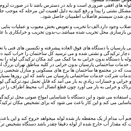
ای لوله های افقی ضروری است و باید در دسترس باشد تا در صورت لزوم 
 مشکل نشتی را پیدا و رفع کنید.به دلیل اهمیت این مرحله که موجب جلو
اضلاب وجود دارد.الف-با تخریب و تعویض بخش معیوب و عملیات بنای
ازسازی محل تخریب شده میباشد.ب-بدون تخریب و خرابکاری با عایق سی
پارسیان با دستگاه های فوق العاده پیشرفته و تکنسین های فنی با تج
ت دچار ترکیدگی و نشتی شده و می ترسید کل ساختمان را خراب کنید دس
ا دستگاه بدون خرابی به ما کمک می کند مکان ترکیدگی لوله را به را
ط خدمات ساختمانی پارسیان بدون خرابی در کلیه مناطق تهران بزرگ
 است که در مجتمع ها ساختمان ها برج های مسکونی و منازل شخصی زن
خدمات شرکت خدمات ساختمانی پارسیان می باشد که این روزها بسیار رو
ابی و خسارات زیادی به بار می آمد که قابل تحمل نبود.ترکیدگی لو
ناک و خرابی به بار می آورد چون قطع اتصال آب محیط اطراف را در بر
ی استفاده می شود و این دستگاه با شناسایی امواج صوتی محل ترکیدگ
شناسایی می کند و این کار باعث می شود که برای تشخیص مکان ترکیدگ
جم آب مدام از یک محفظه باز شده لوله میخواهد خروج کند و این باع
ت که مقدار آب خارج شده از لوله دقیقا چقدر باشد دستگاه تشخیص تر