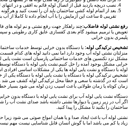
نصب دریچه بازدید قبل از اتصال لوله قائم به افقی و در انته
بعد از اتمام لوله کشی ساختمان باید آن را تست کنید و هرگونه
تقریبی ۵ ساعت این آزمایش را با آب انجام داده تا کاملا از آب بندی شدن سیستم فاضلاب اطمینان حاصل شود..
رفع نشتی لوله فاضلاب
:چند راهکار جهت رفع نشتی و نم لوله های ف
تعویض یا ترمیم میشود گام بعدی کفسازی عایق کاری رطوبتی و سپس ب
پلیمری بدون خرابی
تشخیص ترکیدگی لوله:
با دستگاه بدون خرابی توسط خدمات ساختمانی 
منزلتان نشتی لوله آب وجود دارد اما نمی دانید لوله های کدام قسم
مشکل نزد تکنسین های خدمات ساختمانی پارسیان است نشت یابی لوله ب
خرابی مشکل بوجود آمده را حل کنیم.نشت یابی لوله با دستگاه توس
لوله با دستگاه و نشت یابی لوله ها یکی از مشکلات اساسی افرادی
تشخیص ترکیدگی لوله با دستگاه یا نشت یابی لوله با دستگاه یکی از 
است که در گذشته با سعی و خطا محل ترکیدگی لوله کشف می شد و خر
زمان کوتاه یا زمان طولانی باعث اسیب زدن لوله می شود بسیار خطر
دستگاه نشت یابی لوله آب برای نشت یابی لوله با دستگاه بدون خراب
اگر آب در زیر زمین یا دیوارها نشتی داشته باشد صدای نشت آب را 
ساختمان را بکنید تا مشکل را پیدا کنید.
نشتی لوله آب باعث ایجاد صدا و یا همان امواج صوتی می شود زیرا ح
زیاد یا کم می باشد اما با گوش انسان قابل شناسایی نیست مهم نیس