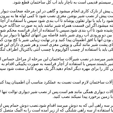
ر سیستم قدیمی است به ناچار باید آب کل ساختمان قطع شود.
یش از نازک کاری انجام میشود و گاهی در این مرحله ضخامت دیوار ب
 است پیش از نصب شیر بوشن مغزی نصب شود تا کمی لوله ها به بیرون بی
را باید با نوار تفلون پوشاند تا آب بندی شود سپس با استفاده از آ
 میشود.اگر این قسمت همراه شیر نباشد باید به صورت جداگانه خرید
شیده شود تا آب بندی شود.سپس با استفاده از آچار فرانسه محکم شود
 دو ورودی آب روی شیر باشد فاصله بین انتهای لنگیها تا دیوار نیز باید ب
ودن آنها با افق اطمینان پیدا کنید و در نهایت زیبایی شیر با کج بودن ک
ای پشت شیر مانند لنگی و بوشن مغزی است و هر شیری دارای این قس
کی باید با استفاده از چسب آکواریوم یا چسب آنتی باکتریال اطراف لن
یر میرسد.در نصب شیرآلات ساختمان این مرحله از مراحل حساس است.
 شیر بایستد.سپس با استفاده از آچار فرانسه به صورت یکییکی اقدام
ین کار را برای مهره دیگر انجام دهید.اگر یک مهره کامل سفت شود 
ساختمان لازم است نصبت به عملکرد مناسب آن اطمینان پیدا کنید.برا
آلات دیواری همگی مانند هم است.پس از نصب شیر دیواری توالت تنها 
زمین برخورد پیدا نمیکند نصب کنید.
 سه راهی آبی که به دوش میرسد اقدام شود.نصب دوش حمام پس از نص
استفاده از سه راهی شلنگی که از زیر آمده است را به المک متصل 