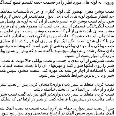
ورودی به لوله های مورد نظر را در قسمت جعبه تقسیم قطع کنید.اگ
نصب بوشن مغزی:بهطور کلی لوله گذاری و اجرای تأسیسات مکانیکی پ
حد انتظار میشود لوله های آب داخل دیوار میمانند.در این بخش لازم
شود.برای نصب بوشن لازم است بخشی از آن که به لوله ها متصل میشود 
نصب لنگی:لنگی قسمتی از شیرآلات است که معمولاً همراه آن فروخته
بوشن مغزی باید بخشی از آن که به سمت بوشن است با نوار تفلون پو
ساختمان باید دقت شود که فاصله بین دو لنگی دقیقه به اندازه فاصله بین
نیز با کامل شدن نصب لنگیها یک تراز بر روی آن قرار داده تا از موازی ب
نصب پولکی و آب بندی:پولکی بخشی از شیر است که پوشاننده زشتیه
دادن محکم شده و به دیوار میچسبند.ناگفته نماند که پیش از بستن پول
نم زدگی دیوار پشت آن نشود.
نصب شیر:پس از آب بندی با چسب و نصب پولکی حالا نوبت به نصب ش
شیر را روی لنگیها سوار کنید و مهرههای آن را با دست سفت کنید تا
ابتدا با استفاده از آچار فرانسه یک مهره کمی سفت میشود سپس هم
شیر و یا در بدترین شرایط شکستن شیر شود.
نصب کردن متعلقات شیرآلات دیواری:امتحان کردن پس از نصب شیرآلات 
دارد و از جایی در اتصالات آن نشتی نداشته باشد.
نصب کردن متعلقات شیرآلات دیواری:در انتها نیز باید گفت نصب شیر
جایی مناسب در دسترس با فاصله کمی از شیر در ارتفاعی که شلنگ با 
پس از نصب شیر دیواری حمام نیز لازم است نسبت به نصب المک شیر
المک متصل شود سپس المک در ارتفاع مشخصی روی دیوار پیچ شود با 