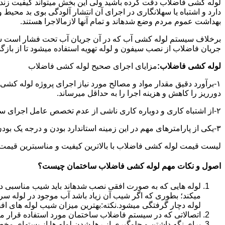
لوله کشی فاضلاب دقت کرده باشید ولی این بخش میتواند کیفیت زندگ
دارد و اشتباه یا سهلانگاری در اجرای آن انتشار آلودگی بوی بد محی
بهداشت عموم مردم وضع شدهاند و تمام آنها لازمالاجرا هستند.
برخلاف سیستم لوله کشی آب که در آن جریان آب تحت فشار است سی
جریان فاضلاب از نصب سیفون و لوله تهویه استفاده میشود تا از با
لوله کشی فاضلاب:
مزایای اجرای صحیح لوله کشی فاضلاب
۱-برآورد دقیق مقدار مواد و مصالح مورد نیاز اجرای پروژه لوله کشی
دورریز را کاهش و هزینه اجرا را به حداقل میرساند.
۲-از اشتباه کاری و دوباره کاری ناشی از عدم تخصص عامل اجرای سیستم فاضلاب جلوگیری میشود.
۳-یکی از پارامترهای مهم در این زمینه استاندارد بودن و درجه یک بودن لوازم تاسیسات بهداشتی است که افزایش طول عمر سیستم فاضلاب را در پی خواهد داشت.
لیست قیمت لوله کشی فاضلاب با بالاترین کیفیت و مناسبترین قیمت به صورت 24 ساعته 
اصول و نکات مهم لوله کشی فاضلاب ساختمان چیست؟
لوله هایی که به صورت افقی نصب شدهاند باید شیب مناسبی داش
میکند؛ بطوری که اگر شیب آن زیاد باشد آب موجود در لوله سر
لوله دچار گرفتگی میشود.نکته:بهترین میزان شیب لوله های افقی «۲ درجه
اتصالاتی که در سیستم فاضلاب ساختمان مورد استفاده قرار میگیرد «۴۵ در
برای نگه داشتن و جلوگیری از رها شدن لوله ها از بستهای مخ