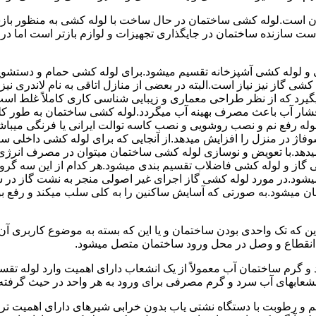
 است.لوله کشی ساختمان در حال ساخت با لوله کشی به منظور بازس
دست سازنده ساختمان در جایگذاری تجهیزات و لوازم بازتر است اما 
لوله کشی آشپزخانه تقسیم میشود.برای لوله کشی حمام و دستشویی 
شی گاز نیز نیاز است.البته در بعضی از منازل اتاقی به نام لاندری
یگیرد که از نظر طراحی معماری و زیبایی شناسی کاری کاملاً غلط است
شار آب باعث مصرف بهینه آب میگردد.لوله کشی ساختمان به طور کلی
ه رفع نم و نصب روشویی و نصب کاسه توالت ایرانی یا فرنگی میباشد
یدهد.با تعویض و نوسازی لوله کشی ساختمان میتوان در مصرف انرژی
گاز و لوله کشی فاضلاب تقسیم بندی میشود.هر کدام از این سه گرو
میشود.در مورد لوله کشی گاز اجرای غیر اصولی منجر به نشت گاز در 
تمان میشود.به صورتی که آسایش ساکنین را به کلی سلب میکند و ر
این که تک واحدی بودن ساختمان و یا این که بسته به موضوع کاربری آ
 انقطاع و وصل در محل ورود ساختمان متصل میشود.
گرم ساختمان آب معمولاً از یک انشعاب دارای اهمیت وارد لوله تقسی
انشعابهای آب سرد و گرم مصرفی برای ورود به هر واحد در حیث گرفته
 رطوبت با دستگاه نشتی یاب بدون خرابی شیرهای دارای اهمیت ترمو