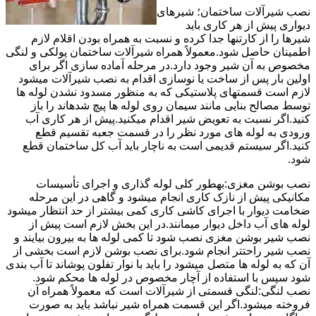
نصب شیرآلات ساختمان؛ شیرهای
دیواری پیش از هر کاری باید
شیرها را از کارتنها جدا کرده و نسبت به همراه بودن اقلام لازم
اطمینان حاصل شود.معمولاً همراه شیرآلات ساختمان پولکی و لنگی
مخصوص به آن شیر وجود دارد.در مرحله آماده سازی اگر برای
اولین بار پس از ساخت یا نوسازی اقدام به نصب شیرآلات میشود
لازم است قسمتهای پلاستیکی که به منظور مسدود نشدن لوله ها
توسط مصالح بنایی مانند سیمان روی لوله ها پیچ شدهاند را باز
کنید.اگر نسبت به تعویض شیر اقدام میکنید.پیش از هر کاری آب
ورودی به لوله های مورد نظر را در قسمت جعبه تقسیم قطع
کنید.اگر سیستم قدیمی است به ناچار باید آب کل ساختمان قطع
شود.
نصب بوشن مغزی:بهطور کلی لوله گذاری و اجرای تأسیسات
مکانیکی پیش از نازک کاری انجام میشود و گاهی در این مرحله
ضخامت دیوار با اجرای کاشی کاری کمی بیشتر از حد انتظار میشود
لوله های آب داخل دیوار میمانند.در این بخش لازم است پیش از
نصب شیر بوشن مغزی نصب شود تا کمی لوله ها به بیرون بیایند و
نصب شیر راحتتر انجام شود.برای نصب بوشن لازم است بخشی از
آن که به لوله ها متصل میشود را باید با نوار تفلون پوشاند تا آب بندی
شود سپس با استفاده از آچار مخصوص در لوله ها محکم شود.
نصب لنگی:لنگی قسمتی از شیرآلات است که معمولاً همراه آن
فروخته میشود.اگر این قسمت همراه شیر نباشد باید به صورت