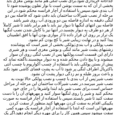
جداگانه خریداری شود.برای نصب لنگی هم مانند بوشن مغزی باید
بخشی از آن که به سمت بوشن است با نوار تفلون پوشیده شود تا
آب بندی شود.سپس با استفاده از آچار فرانسه محکم شود.در این
مرحله از نصب شیرآلات ساختمان باید دقت شود که فاصله بین دو
لنگی دقیقه به اندازه فاصله بین دو ورودی آب روی شیر باشد
فاصله بین انتهای لنگیها تا دیوار نیز باید با هم برابر باشد تا شیر کاملاً
از هر دو طرف به دیوار بچسبد.در انتها نیز با کامل شدن نصب لنگیها
یک تراز بر روی آن قرار داده تا از موازی بودن آنها با افق اطمینان
پیدا کنید و در نهایت زیبایی شیر با کج بودن کم نشود.
نصب پولکی و آب بندی:پولکی بخشی از شیر است که پوشاننده
زشتیهای پشت شیر مانند لنگی و بوشن مغزی است و هر شیری
دارای این قسمت است.پولکیها پس از نصب لنگی روی آن سوار
میشوند و با پیچ دادن محکم شده و به دیوار میچسبند.ناگفته نماند که
پیش از بستن پولکی باید با استفاده از چسب آکواریوم یا چسب آنتی
باکتریال اطراف لنگی پر شود تا آب به پشت فضای کاشی نفوذ نکند
و باعث بروز طبله و نم زدگی دیوار پشت آن نشود.
نصب شیر:پس از آب بندی با چسب و نصب پولکی حالا نوبت به
نصب شیر میرسد.در نصب شیرآلات ساختمان این مرحله از مراحل
حساس است.برای نصب شیر باید ابتدا واشرها را در جای خود
محکم کنید و شیر را روی لنگیها سوار کنید و مهرههای آن را با دست
سفت کنید تا شیر بایستد.سپس با استفاده از آچار فرانسه به صورت
یکییکی اقدام به سفت کردن مهرهها کنید.منظور از سفت کردن
مهرهها این است که ابتدا با استفاده از آچار فرانسه یک مهره کمی
سفت میشود سپس همین کار را برای مهره دیگر انجام دهید.اگر یک