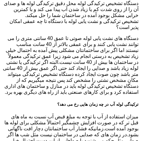
دستگاه تشخیص ترکیدگی لوله محل دقیق ترکیدگی لوله ها و صدای
آن را از روی شدت کم یا زیاد شدن آب پیدا می کند و با کمترین
خرابی مشکل بوجود آمده در ساختمان شما را حل میکند.
تشخیص ترکیدگی و نشت یابی لوله با دستگاه تا چه عمقی امکان
پذیر است؟
دستگاه های نشت یابی لوله صوتی تا عمق 40 سانتی متری را می
توانند نشت یابی کنند و برای عمقی بالاتر از 40 سانت مناسب
نیستند اما اگر برای ساختمانتان مشکلی پیش آمده به احتمال خیلی
زیاد تشخیص به درستی انجام می شود زیرا عمق ترکیدگی معمولاً
در ساختمان ها بیش از 40 سانت نیست.البته اگر ترکیدگی یا نشتی
لوله زیاد باشد و صدایی را ایجاد کند حتی اگر عمق بیش از 40 سانتی
متر باشد چون صوت ایجاد کرده دستگاه تشخیص ترکیدگی میتواند
مکان مشخص نشتی را مشخص کند پس نتیجه میگیریم که از
دستگاه تشخیص ترکیدگی لوله باید در منازل و ساختمان های اداری
استفاده کرد و برای کارهای صنعتی باید از راه های دیگری بهره برد.
ترکیدگی لوله آب در چه زمان هایی رخ می دهد؟
میزان استفاده از آب با توجه به مبلغ قبض آب نسبت به ماه های
قبل تر که در صورت افزایش چشمگیر احتمالاً مشکلی برای لوله ها
بوجود آمده است.زمانیکه فشار آب ساختمانتان دچار افت ناگهانی
بشود.در زمان های که صدایی در ساختمان نیست مثل شب ها اگر
صدایی مثل چکه می شنوید یا صداهایی از این دست احتمال خیلی