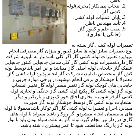
ناظر.
انتخاب پیمانکار (مجری)لوله
کشی گاز.
پایان عملیات لوله کشی.
تأیید مهندس ناظر.
نصب علم و کنتور گاز
(خانگی یا تجاری).
تعمیرات لوله کشی گاز بسته به
نوع تعمیرات سایز لوله ها سایز کنتور و میزان گاز مصرفی انجام
میپذیرد.تعمیرات لوله کشی گاز اگر کلی باشدنیاز به تاییدیه شرکت
گاز دارد.تعمیرات لوله کشی گاز کلی شامل جابجایی کنتور جابجایی
علمک گاز جابجایی لوله اصلی گاز میباشد و این امر باید توسط لوله
کش گاز متخصص با تاییدیه شرکت گاز انجام پذیرد.لوله کشی گاز
معمولا با جوشکاری برقی انجام میشود.در برخی موارد جزیی و
جابجایی های کوچک لوله گاز تغییر مسیر لوله گاز تغییر انشعاب
لوله گاز لوله کشی گاز پکیج لوله کشی گاز خانگی و تجاری لوله
کشی گازفر شومینه بخاری اجاق خوراک پزی و باربکیو و دیگر
انشعابات لوله کشی گاز توسط جوشکار لوله گاز صورت
میپذیرد.اجرا و تعمیرات لوله کشی گاز اگر توکار باشدمعمولا با لوله
های مانیسمان انجام میشودو اگر روکار باشد میتواند با لوله های
گازی درزدار نیز انجام گیرد.لوله گاز به علت سیاه بودن باید با نوار
لوله گاز یا رنگ محافظت شود تا عمر بیشتری داشته باشد.