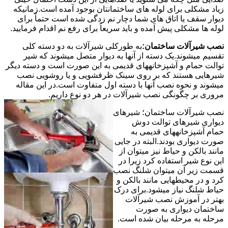
زیاد مشکلی برای لوله های ساختمانتان بوجود آمده است.زمانیکه
دیوار سقف یا اتاق های شما دچار نم زدگی شده است حتماً برای
لوله ها مشکلی پیش آمده و باید سریعاً برای رفع نم اقدام فرمایید.
نصب شیرآلات ساختمان:
به طورکلی شیرآلات به دو دسته کلی
تقسیم میشوند.یک دسته از آنها به دیوار متصل میشوند که شیر
توالت حمام و آشپزخانههای قدیمی به این صورت است و دسته دیگر
شیرهایی هستند که بر روی سینک ظرفشویی و یا روشویی نصب
میشوند و نحوه نصب آنها با دسته اول متفاوت است.در این مقاله
مروری بر چگونگی نصب شیرآلات در هر دو نوع داریم.
نصب شیرآلات ساختمان؛ شیرهای
دیواری شیرهای توالت دوش
حمام آشپزخانههای قدیمی به
صورت دیواری بودند.البته در جایی
مانند بالکن و حیاط نیز میتوان از
این نوع شیر استفاده کرد زیرا در
قسمت زیر آن میتوان شلنگ نصب
کرد و در محیطهایی مانند بالکن و
حیاط شلنگ نیاز میشود.برای درک
بهتر در آموزش نصب شیرآلات
ساختمان دیواری به صورت
مرحله به مرحله بیان شده است.