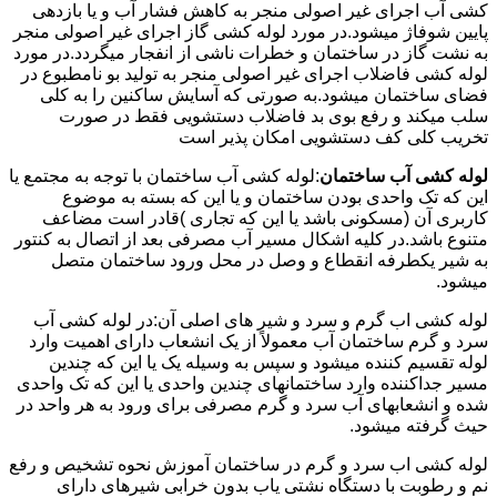
کشی آب اجرای غیر اصولی منجر به کاهش فشار آب و یا بازدهی
پایین شوفاژ میشود.در مورد لوله کشی گاز اجرای غیر اصولی منجر
به نشت گاز در ساختمان و خطرات ناشی از انفجار میگردد.در مورد
لوله کشی فاضلاب اجرای غیر اصولی منجر به تولید بو نامطبوع در
فضای ساختمان میشود.به صورتی که آسایش ساکنین را به کلی
سلب میکند و رفع بوی بد فاضلاب دستشویی فقط در صورت
تخریب کلی کف دستشویی امکان پذیر است
لوله کشی آب ساختمان
:لوله کشی آب ساختمان با توجه به مجتمع یا
این که تک واحدی بودن ساختمان و یا این که بسته به موضوع
کاربری آن (مسکونی باشد یا این که تجاری )قادر است مضاعف
متنوع باشد.در کلیه اشکال مسیر آب مصرفی بعد از اتصال به کنتور
به شیر یکطرفه انقطاع و وصل در محل ورود ساختمان متصل
میشود.
لوله کشی اب گرم و سرد و شیر های اصلی آن:در لوله کشی آب
سرد و گرم ساختمان آب معمولاً از یک انشعاب دارای اهمیت وارد
لوله تقسیم کننده میشود و سپس به وسیله یک یا این که چندین
مسیر جداکننده وارد ساختمانهای چندین واحدی یا این که تک واحدی
شده و انشعابهای آب سرد و گرم مصرفی برای ورود به هر واحد در
حیث گرفته میشود.
لوله کشی اب سرد و گرم در ساختمان آموزش نحوه تشخیص و رفع
نم و رطوبت با دستگاه نشتی یاب بدون خرابی شیرهای دارای