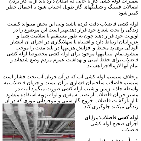
تعمیرات لوله کشی گاز تا جایی که امکان دارد باید از به کار بردن
اتصالات فیتینگ و شیلنگهای گاز طویل اجتناب شود تا احتمال خطر
کمتر شود.
لوله کشی فاضلاب دقت کرده باشید ولی این بخش میتواند کیفیت
زندگی را تحت شعاع خود قرار دهد.بهتر است این موضوع را در
اولویت خود قرار دهید چون به طور مستقیم با سلامت شما و
عزیزانتان ارتباط دارد و اشتباه یا سهلانگاری در اجرای آن انتشار
آلودگی بوی بد محیط و افزایش هزینهها در بلند مدت را موجب
میشود.تمام آییننامهها موجود برای لوله کشی مخصوصا لوله کشی
فاضلاب برای حفظ ایمنی و بهداشت عموم مردم وضع شدهاند و
تمام آنها لازمالاجرا هستند.
برخلاف سیستم لوله کشی آب که در آن جریان آب تحت فشار است
سیستم فاضلاب ساختمان فشاری بر آن نیست و جریان فاضلاب به
واسطه جاذبه زمین و شیب لوله کشی صورت میگیرد.البته در
مسیر جریان فاضلاب از نصب سیفون و لوله تهویه استفاده میشود
تا از بازگشت فاضلاب خروج گاز سمی و موجوداتی موزی که در آن
زندگی میکنند جلوگیری کند.
لوله کشی فاضلاب:
مزایای
اجرای صحیح لوله کشی
فاضلاب
۱-برآورد دقیق مقدار مواد و