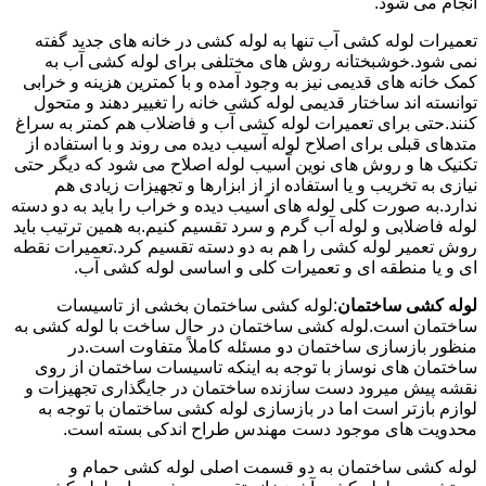
انجام می شود.
تعمیرات لوله کشی آب تنها به لوله کشی در خانه های جدید گفته
نمی شود.خوشبختانه روش های مختلفی برای لوله کشی آب به
کمک خانه های قدیمی نیز به وجود آمده و با کمترین هزینه و خرابی
توانسته اند ساختار قدیمی لوله کشی خانه را تغییر دهند و متحول
کنند.حتی برای تعمیرات لوله کشی آب و فاضلاب هم کمتر به سراغ
متدهای قبلی برای اصلاح لوله آسیب دیده می روند و با استفاده از
تکنیک ها و روش های نوین آسیب لوله اصلاح می شود که دیگر حتی
نیازی به تخریب و یا استفاده از از ابزارها و تجهیزات زیادی هم
ندارد.به صورت کلی لوله های آسیب دیده و خراب را باید به دو دسته
لوله فاضلابی و لوله آب گرم و سرد تقسیم کنیم.به همین ترتیب باید
روش تعمیر لوله کشی را هم به دو دسته تقسیم کرد.تعمیرات نقطه
ای و یا منطقه ای و تعمیرات کلی و اساسی لوله کشی آب.
لوله کشی ساختمان
:لوله کشی ساختمان بخشی از تاسیسات
ساختمان است.لوله کشی ساختمان در حال ساخت با لوله کشی به
منظور بازسازی ساختمان دو مسئله کاملاً متفاوت است.در
ساختمان های نوساز با توجه به اینکه تاسیسات ساختمان از روی
نقشه پیش میرود دست سازنده ساختمان در جایگذاری تجهیزات و
لوازم بازتر است اما در بازسازی لوله کشی ساختمان با توجه به
محدویت های موجود دست مهندس طراح اندکی بسته است.
لوله کشی ساختمان به دو قسمت اصلی لوله کشی حمام و