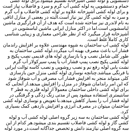
دستشویی و لوله کشی آشپزخانه تقسیم میشود.برای لوله کشی
حمام و دستشویی به لوله کشی آب گرم و سرد و فاضلاب نیاز است
و برای لوله کشی آشپزخانه علاوه بر لوله کشی فاضلاب و آب گرم
و سرد به لوله کشی گاز نیز نیاز است.البته در بعضی از منازل اتاقی
به نام لاندری نیز ساخته شده است که هدف از آن قرارگیری ماشین
لباسشویی است.اما در اکثر منازل ایرانی ماشین لباسشویی در
آشپزخانه قرار میگیرد که از نظر طراحی معماری و زیبایی شناسی
کاری کاملاً غلط است.
لوله کشی آب ساختمان به شیوه مهندسی علاوه بر افزایش راندمان
فشار آب باعث مصرف بهینه آب میگردد.لوله کشی ساختمان به
طور کلی شامل نصب و یا بازسازی لوله های قدیمی نصب پکیج و
لوله کشی پکیج نصب پمپ فشار آب یا پمپ سیرکولار آب گرم
نشت یابی لوله رفع نم و نصب روشویی و نصب کاسه توالت ایرانی
یا فرنگی میباشد.چنانچه نوسازی لوله کشی منزل حین بازسازی
کلی میتواند منجر به افزایش فشار آب مصرفی و آب شوفاژ شود
که این امر راندامان شوفاژ در منزل را افزایش میدهد.از آنجایی که
برای لوله کشی داخلی ساختمان معمولاً از لوله فلزی به قطر ۲
سانتیمتری استفاده میشود پس از مدتی زنگ زدگی و گرفتگی در
لوله فشار آب را بسیار کاهش میدهد.با تعویض و نوسازی لوله کشی
ساختمان میتوان در مصرف انرژی و افزایش بازدهی کمک بسیاری
کرد.
لوله کشی ساختمان به سه زیر گروه اصلی لوله کشی آب و لوله
کشی گاز و لوله کشی فاضلاب تقسیم بندی میشود.هر کدام از این
سه گروه اصلی نیازمند دانش و تخصص جداگانه است.در مورد لوله