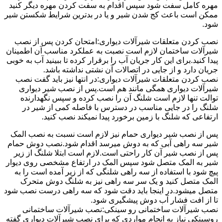
مهره کامل سفت شود سپس اقدام به سفت کردن مهره دیگر کنید
ممکن است باعث کج شدن شیر و یا در بدترین شرایط شکستن شیر
شود.
نصب کردن متعلقات شیرآلات دیواری:امتحان کردن پس از نصب
شیرآلات ساختمان لازم است نصبت به عملکرد مناسب آن اطمینان
پیدا کنید.برای این کار جریان آب را برقرار کرده تا ببینید آب به خوبی
جریان دارد و از جایی در اتصالات آن نشتی نداشته باشد.
نصب کردن متعلقات شیرآلات دیواری:در انتها نیز باید گفت نصب
شیرآلات دیواری همگی مانند هم است.پس از نصب شیر دیواری
توالت تنها لازم است شلنگ آن را نصب کرده و سپس نگهدارنده
شلنگ را در جایی مناسب در دسترس با فاصله کمی از شیر در
ارتفاعی که شلنگ با زمین برخورد پیدا نمیکند نصب کنید.
پس از نصب شیر دیواری حمام نیز لازم است نسبت به نصب المک
شیر سه راهی آبی که به دوش میرسد اقدام شود.نصب دوش حمام
پس از نصب شیر آن کار راحتی است.لازم است ابتلا شلنگ از زیر
شیر به المک متصل شود سپس المک در ارتفاع مشخصی روی دیوار
پیچ شود با استفاده از سه راهی شلنگی که از زیر آمده است را به
المک متصل کنید و یک سر سه راهی نیز به شلنگ دوش متحرک
متصل میشود.در اینجا باید دقت شود که سه راهی درست نصب شود
تا از افت فشار آب دوش پیشگیری شود.
نصب شیرآلات ساختمانی رو سینکی:نصب شیرآلات ساختمانی
روسینکی نیاز به انجام مواردی که برای نصب شیرآلات دیواری گفته