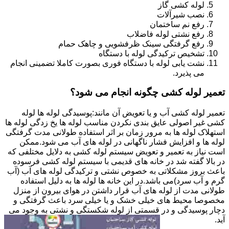
لوله کشی گاز
نصب شیرآلات
رفع نم ساختمان
رفع نشتی لوله فاضلاب
رفع گرفتگی سینک ظرفشویی و چاهک حمام
تشخیص ترکیدگی لوله با دستگاه
نشت یابی لوله با دستگاه فوری بصورت کاملا تضمینی انجام
می پذیرد.
تعمیر لوله کشی چگونه انجام می شود؟
تعمیر لوله کشی آب و یا تعویض آن مانند:پوسیدگی لوله ها لوله
کشی غیر اصولی عایق بندی نکردن مناسب لوله ها یخ زدگی لوله ها
استهلاک لوله ها به مرور زمان بر اثر استفاده طولانی مدت گرفتگی
لوله ها و افزایش فشار ناگهانی در لوله های آب می شود.ممکن
است نیاز به تعمیر و تعویض سیستم لوله کشی به دلایل مختلفی که
در بالا گفته شد در خانه های قدیمی با سیستم لوله کشی فرسوده
باعث بروز مشکلاتی به خصوص نشتی و ترکیدگی لوله های آب (آب
گرم و آب سرد)می باشد.در این خانه ها لوله ها به دلیل استفاده
طولانی مدت از لوله های آب قرار داشتن در هوای بیرون از منزل
مخصوصا محیط های خیلی خشک و یا خیلی سرد باعث گرفتگی و
دچار پوسیدگی و در قسمتی از لوله شکستگی و نشتی به وجود می
آید.