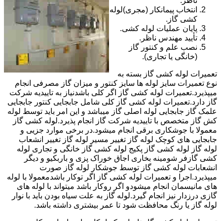
ناظر.
انتخاب پیمانکار (مجری)لوله
کشی گاز.
پایان عملیات لوله کشی.
تأیید مهندس ناظر.
نصب علم و کنتور گاز
(خانگی یا تجاری).
تعمیرات لوله کشی گاز بسته به
نوع تعمیرات سایز لوله ها سایز کنتور و میزان گاز مصرفی انجام
میپذیرد.تعمیرات لوله کشی گاز اگر کلی باشدنیاز به تاییدیه شرکت
گاز دارد.تعمیرات لوله کشی گاز کلی شامل جابجایی کنتور جابجایی
علمک گاز جابجایی لوله اصلی گاز میباشد و این امر باید توسط لوله
کش گاز متخصص با تاییدیه شرکت گاز انجام پذیرد.لوله کشی گاز
معمولا با جوشکاری برقی انجام میشود.در برخی موارد جزیی و
جابجایی های کوچک لوله گاز تغییر مسیر لوله گاز تغییر انشعاب
لوله گاز لوله کشی گاز پکیج لوله کشی گاز خانگی و تجاری لوله
کشی گازفر شومینه بخاری اجاق خوراک پزی و باربکیو و دیگر
انشعابات لوله کشی گاز توسط جوشکار لوله گاز صورت
میپذیرد.اجرا و تعمیرات لوله کشی گاز اگر توکار باشدمعمولا با لوله
های مانیسمان انجام میشودو اگر روکار باشد میتواند با لوله های
گازی درزدار نیز انجام گیرد.لوله گاز به علت سیاه بودن باید با نوار
لوله گاز یا رنگ محافظت شود تا عمر بیشتری داشته باشد.