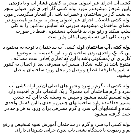
کشی آب اجرای غیر اصولی منجر به کاهش فشار آب و یا بازدهی
پایین شوفاژ میشود.در مورد لوله کشی گاز اجرای غیر اصولی منجر
به نشت گاز در ساختمان و خطرات ناشی از انفجار میگردد.در مورد
لوله کشی فاضلاب اجرای غیر اصولی منجر به تولید بو نامطبوع در
فضای ساختمان میشود.به صورتی که آسایش ساکنین را به کلی
سلب میکند و رفع بوی بد فاضلاب دستشویی فقط در صورت
تخریب کلی کف دستشویی امکان پذیر است
لوله کشی آب ساختمان
:لوله کشی آب ساختمان با توجه به مجتمع یا
این که تک واحدی بودن ساختمان و یا این که بسته به موضوع
کاربری آن (مسکونی باشد یا این که تجاری )قادر است مضاعف
متنوع باشد.در کلیه اشکال مسیر آب مصرفی بعد از اتصال به کنتور
به شیر یکطرفه انقطاع و وصل در محل ورود ساختمان متصل
میشود.
لوله کشی اب گرم و سرد و شیر های اصلی آن:در لوله کشی آب
سرد و گرم ساختمان آب معمولاً از یک انشعاب دارای اهمیت وارد
لوله تقسیم کننده میشود و سپس به وسیله یک یا این که چندین
مسیر جداکننده وارد ساختمانهای چندین واحدی یا این که تک واحدی
شده و انشعابهای آب سرد و گرم مصرفی برای ورود به هر واحد در
حیث گرفته میشود.
لوله کشی اب سرد و گرم در ساختمان آموزش نحوه تشخیص و رفع
نم و رطوبت با دستگاه نشتی یاب بدون خرابی شیرهای دارای