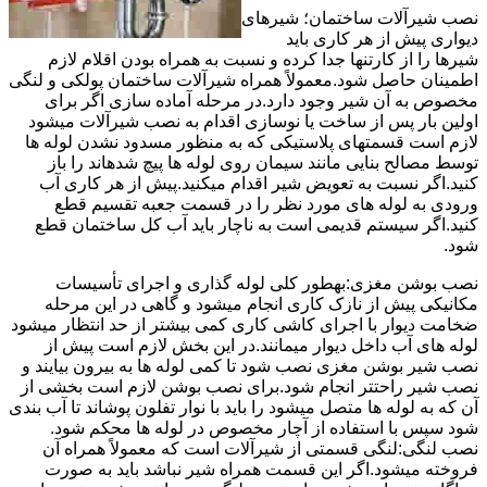
نصب شیرآلات ساختمان؛ شیرهای
دیواری پیش از هر کاری باید
شیرها را از کارتنها جدا کرده و نسبت به همراه بودن اقلام لازم
اطمینان حاصل شود.معمولاً همراه شیرآلات ساختمان پولکی و لنگی
مخصوص به آن شیر وجود دارد.در مرحله آماده سازی اگر برای
اولین بار پس از ساخت یا نوسازی اقدام به نصب شیرآلات میشود
لازم است قسمتهای پلاستیکی که به منظور مسدود نشدن لوله ها
توسط مصالح بنایی مانند سیمان روی لوله ها پیچ شدهاند را باز
کنید.اگر نسبت به تعویض شیر اقدام میکنید.پیش از هر کاری آب
ورودی به لوله های مورد نظر را در قسمت جعبه تقسیم قطع
کنید.اگر سیستم قدیمی است به ناچار باید آب کل ساختمان قطع
شود.
نصب بوشن مغزی:بهطور کلی لوله گذاری و اجرای تأسیسات
مکانیکی پیش از نازک کاری انجام میشود و گاهی در این مرحله
ضخامت دیوار با اجرای کاشی کاری کمی بیشتر از حد انتظار میشود
لوله های آب داخل دیوار میمانند.در این بخش لازم است پیش از
نصب شیر بوشن مغزی نصب شود تا کمی لوله ها به بیرون بیایند و
نصب شیر راحتتر انجام شود.برای نصب بوشن لازم است بخشی از
آن که به لوله ها متصل میشود را باید با نوار تفلون پوشاند تا آب بندی
شود سپس با استفاده از آچار مخصوص در لوله ها محکم شود.
نصب لنگی:لنگی قسمتی از شیرآلات است که معمولاً همراه آن
فروخته میشود.اگر این قسمت همراه شیر نباشد باید به صورت