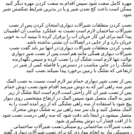
مهره کامل سفت شود سپس اقدام به سفت کردن مهره دیگر کنید
ممکن است باعث کج شدن شیر و یا در بدترین شرایط شکستن شیر
شود.
نصب کردن متعلقات شیرآلات دیواری:امتحان کردن پس از نصب
شیرآلات ساختمان لازم است نصبت به عملکرد مناسب آن اطمینان
پیدا کنید.برای این کار جریان آب را برقرار کرده تا ببینید آب به خوبی
جریان دارد و از جایی در اتصالات آن نشتی نداشته باشد.
نصب کردن متعلقات شیرآلات دیواری:در انتها نیز باید گفت نصب
شیرآلات دیواری همگی مانند هم است.پس از نصب شیر دیواری
توالت تنها لازم است شلنگ آن را نصب کرده و سپس نگهدارنده
شلنگ را در جایی مناسب در دسترس با فاصله کمی از شیر در
ارتفاعی که شلنگ با زمین برخورد پیدا نمیکند نصب کنید.
پس از نصب شیر دیواری حمام نیز لازم است نسبت به نصب المک
شیر سه راهی آبی که به دوش میرسد اقدام شود.نصب دوش حمام
پس از نصب شیر آن کار راحتی است.لازم است ابتلا شلنگ از زیر
شیر به المک متصل شود سپس المک در ارتفاع مشخصی روی دیوار
پیچ شود با استفاده از سه راهی شلنگی که از زیر آمده است را به
المک متصل کنید و یک سر سه راهی نیز به شلنگ دوش متحرک
متصل میشود.در اینجا باید دقت شود که سه راهی درست نصب شود
تا از افت فشار آب دوش پیشگیری شود.
نصب شیرآلات ساختمانی رو سینکی:نصب شیرآلات ساختمانی
روسینکی نیاز به انجام مواردی که برای نصب شیرآلات دیواری گفته