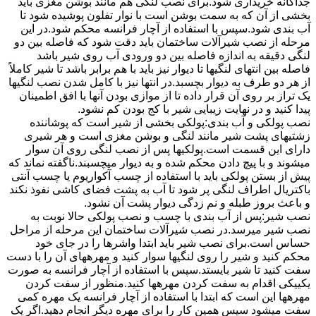
جداگانه خریداری شود.برای نصب لنگی هم مانند بوشن مغزی باید
بخشی از آن که به سمت بوشن است با نوار تفلون پوشیده شود تا
آب بندی شود.سپس با استفاده از آچار فرانسه محکم شود.در این
مرحله از نصب شیرآلات ساختمان باید دقت شود که فاصله بین دو
لنگی دقیقه به اندازه فاصله بین دو ورودی آب روی شیر باشد
فاصله بین انتهای لنگیها تا دیوار نیز باید با هم برابر باشد تا شیر کاملاً
از هر دو طرف به دیوار بچسبد.در انتها نیز با کامل شدن نصب لنگیها
یک تراز بر روی آن قرار داده تا از موازی بودن آنها با افق اطمینان
پیدا کنید و در نهایت زیبایی شیر با کج بودن کم نشود.
نصب پولکی و آب بندی:پولکی بخشی از شیر است که پوشاننده
زشتیهای پشت شیر مانند لنگی و بوشن مغزی است و هر شیری
دارای این قسمت است.پولکیها پس از نصب لنگی روی آن سوار
میشوند و با پیچ دادن محکم شده و به دیوار میچسبند.ناگفته نماند که
پیش از بستن پولکی باید با استفاده از چسب آکواریوم یا چسب آنتی
باکتریال اطراف لنگی پر شود تا آب به پشت فضای کاشی نفوذ نکند
و باعث بروز طبله و نم زدگی دیوار پشت آن نشود.
نصب شیر:پس از آب بندی با چسب و نصب پولکی حالا نوبت به
نصب شیر میرسد.در نصب شیرآلات ساختمان این مرحله از مراحل
حساس است.برای نصب شیر باید ابتدا واشرها را در جای خود
محکم کنید و شیر را روی لنگیها سوار کنید و مهرههای آن را با دست
سفت کنید تا شیر بایستد.سپس با استفاده از آچار فرانسه به صورت
یکییکی اقدام به سفت کردن مهرهها کنید.منظور از سفت کردن
مهرهها این است که ابتدا با استفاده از آچار فرانسه یک مهره کمی
سفت میشود سپس همین کار را برای مهره دیگر انجام دهید.اگر یک