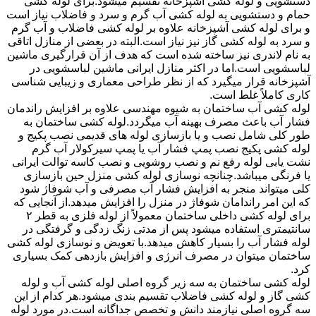
دستشویی و لوله کشی آشپزخانه تقسیم میشود.برای لوله کشی
حمام و دستشویی به لوله کشی آب گرم و سرد و فاضلاب نیاز است
و برای لوله کشی آشپزخانه علاوه بر لوله کشی فاضلاب و آب گرم
و سرد به لوله کشی گاز نیز نیاز است.البته در بعضی از منازل اتاقی
به نام لاندری نیز ساخته شده است که هدف از آن قرارگیری ماشین
لباسشویی است.اما در اکثر منازل ایرانی ماشین لباسشویی در
آشپزخانه قرار میگیرد که از نظر طراحی معماری و زیبایی شناسی
کاری کاملاً غلط است.
لوله کشی آب ساختمان به شیوه مهندسی علاوه بر افزایش راندمان
فشار آب باعث مصرف بهینه آب میگردد.لوله کشی ساختمان به
طور کلی شامل نصب و یا بازسازی لوله های قدیمی نصب پکیج و
لوله کشی پکیج نصب پمپ فشار آب یا پمپ سیرکولار آب گرم
نشت یابی لوله رفع نم و نصب روشویی و نصب کاسه توالت ایرانی
یا فرنگی میباشد.چنانچه نوسازی لوله کشی منزل حین بازسازی
کلی میتواند منجر به افزایش فشار آب مصرفی و آب شوفاژ شود
که این امر راندامان شوفاژ در منزل را افزایش میدهد.از آنجایی که
برای لوله کشی داخلی ساختمان معمولاً از لوله فلزی به قطر ۲
سانتیمتری استفاده میشود پس از مدتی زنگ زدگی و گرفتگی در
لوله فشار آب را بسیار کاهش میدهد.با تعویض و نوسازی لوله کشی
ساختمان میتوان در مصرف انرژی و افزایش بازدهی کمک بسیاری
کرد.
لوله کشی ساختمان به سه زیر گروه اصلی لوله کشی آب و لوله
کشی گاز و لوله کشی فاضلاب تقسیم بندی میشود.هر کدام از این
سه گروه اصلی نیازمند دانش و تخصص جداگانه است.در مورد لوله