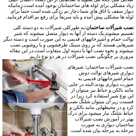
زیاد مشکلی برای لوله های ساختمانتان بوجود آمده است.زمانیکه
دیوار سقف یا اتاق های شما دچار نم زدگی شده است حتماً برای
لوله ها مشکلی پیش آمده و باید سریعاً برای رفع نم اقدام فرمایید.
نصب شیرآلات ساختمان:
به طورکلی شیرآلات به دو دسته کلی
تقسیم میشوند.یک دسته از آنها به دیوار متصل میشوند که شیر
توالت حمام و آشپزخانههای قدیمی به این صورت است و دسته دیگر
شیرهایی هستند که بر روی سینک ظرفشویی و یا روشویی نصب
میشوند و نحوه نصب آنها با دسته اول متفاوت است.در این مقاله
مروری بر چگونگی نصب شیرآلات در هر دو نوع داریم.
نصب شیرآلات ساختمان؛ شیرهای
دیواری شیرهای توالت دوش
حمام آشپزخانههای قدیمی به
صورت دیواری بودند.البته در جایی
مانند بالکن و حیاط نیز میتوان از
این نوع شیر استفاده کرد زیرا در
قسمت زیر آن میتوان شلنگ نصب
کرد و در محیطهایی مانند بالکن و
حیاط شلنگ نیاز میشود.برای درک
بهتر در آموزش نصب شیرآلات
ساختمان دیواری به صورت
مرحله به مرحله بیان شده است.