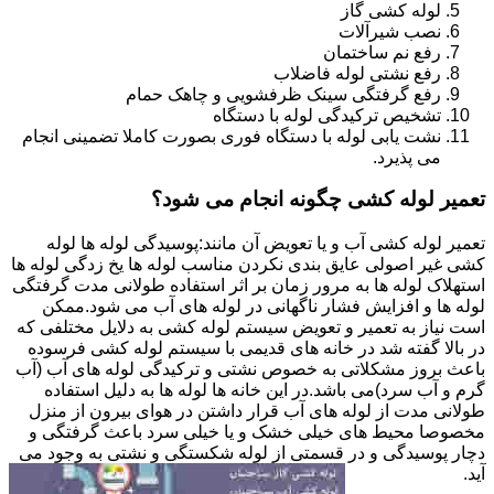
لوله کشی گاز
نصب شیرآلات
رفع نم ساختمان
رفع نشتی لوله فاضلاب
رفع گرفتگی سینک ظرفشویی و چاهک حمام
تشخیص ترکیدگی لوله با دستگاه
نشت یابی لوله با دستگاه فوری بصورت کاملا تضمینی انجام
می پذیرد.
تعمیر لوله کشی چگونه انجام می شود؟
تعمیر لوله کشی آب و یا تعویض آن مانند:پوسیدگی لوله ها لوله
کشی غیر اصولی عایق بندی نکردن مناسب لوله ها یخ زدگی لوله ها
استهلاک لوله ها به مرور زمان بر اثر استفاده طولانی مدت گرفتگی
لوله ها و افزایش فشار ناگهانی در لوله های آب می شود.ممکن
است نیاز به تعمیر و تعویض سیستم لوله کشی به دلایل مختلفی که
در بالا گفته شد در خانه های قدیمی با سیستم لوله کشی فرسوده
باعث بروز مشکلاتی به خصوص نشتی و ترکیدگی لوله های آب (آب
گرم و آب سرد)می باشد.در این خانه ها لوله ها به دلیل استفاده
طولانی مدت از لوله های آب قرار داشتن در هوای بیرون از منزل
مخصوصا محیط های خیلی خشک و یا خیلی سرد باعث گرفتگی و
دچار پوسیدگی و در قسمتی از لوله شکستگی و نشتی به وجود می
آید.