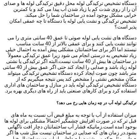
دستگاه تشخیص ترکیدگی لوله محل دقیق ترکیدگی لوله ها و صدای
آن را از روی شدت کم یا زیاد شدن آب پیدا می کند و با کمترین
خرابی مشکل بوجود آمده در ساختمان شما را حل میکند.
تشخیص ترکیدگی و نشت یابی لوله با دستگاه تا چه عمقی امکان
پذیر است؟
دستگاه های نشت یابی لوله صوتی تا عمق 40 سانتی متری را می
توانند نشت یابی کنند و برای عمقی بالاتر از 40 سانت مناسب
نیستند اما اگر برای ساختمانتان مشکلی پیش آمده به احتمال خیلی
زیاد تشخیص به درستی انجام می شود زیرا عمق ترکیدگی معمولاً
در ساختمان ها بیش از 40 سانت نیست.البته اگر ترکیدگی یا نشتی
لوله زیاد باشد و صدایی را ایجاد کند حتی اگر عمق بیش از 40 سانتی
متر باشد چون صوت ایجاد کرده دستگاه تشخیص ترکیدگی میتواند
مکان مشخص نشتی را مشخص کند پس نتیجه میگیریم که از
دستگاه تشخیص ترکیدگی لوله باید در منازل و ساختمان های اداری
استفاده کرد و برای کارهای صنعتی باید از راه های دیگری بهره برد.
ترکیدگی لوله آب در چه زمان هایی رخ می دهد؟
میزان استفاده از آب با توجه به مبلغ قبض آب نسبت به ماه های
قبل تر که در صورت افزایش چشمگیر احتمالاً مشکلی برای لوله ها
بوجود آمده است.زمانیکه فشار آب ساختمانتان دچار افت ناگهانی
بشود.در زمان های که صدایی در ساختمان نیست مثل شب ها اگر
صدایی مثل چکه می شنوید یا صداهایی از این دست احتمال خیلی