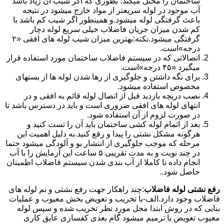
ساختمان را مختل میکند؛ بطوری که اگر شیب آن زیاد باشد
آب موجود در لوله سریعتر از مواد خارج میشود در نتیجه
باعث گرفتگی لوله میشود.و همینطور اگر شیب کم باشد با
کم شدن میزان جریان فاضلاب خیلی سریع لوله دچار
گرفتگی میشود.نکته:بهترین میزان شیب لوله های افقی «۲
درجه»است.
اتصالاتی که در سیستم فاضلاب ساختمان مورد استفاده قرار
میگیرد «۴۵ درجه»است.
برای نگه داشتن و جلوگیری از رها شدن لوله ها از بستهای
مخصوص استفاده میشود.
نصب دریچه بازدید قبل از اتصال لوله قائم به افقی و در
انتهای لوله های افقی ضروری است و باید در دسترس باشد تا
در صورت لزوم از آن استفاده شود.
بعد از اتمام لوله کشی ساختمان باید آن را تست کنید و
هرگونه مشکل نشتی را پیدا و رفع کنید.به دلیل اهمیت این
مرحله که موجب جلوگیری از انتشار بو و آلودگی میشود حتما
در چند نوبت و به مدت تقریبی ۵ ساعت این آزمایش را با آب
انجام داده تا کاملا از آب بندی شدن سیستم فاضلاب اطمینان
حاصل شود..
رفع نشتی لوله فاضلاب
:چند راهکار جهت رفع نشتی و نم لوله های
فاضلاب وجود دارد.الف-با تخریب و تعویض بخش معیوب و عملیات
بنایی که در روش ابتدا محل مورد نظر تخریب شده و سپس لوله
معیوب تعویض یا ترمیم میشود گام بعدی کفسازی عایق کاری