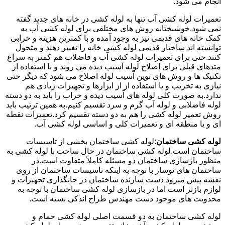
انجام می شود.
تعمیرات لوله کشی آب تنها به لوله کشی در خانه های جدید گفته
نمی شود.خوشبختانه روش های مختلفی برای لوله کشی آب به
کمک خانه های قدیمی نیز به وجود آمده و با کمترین هزینه و خرابی
توانسته اند ساختار قدیمی لوله کشی خانه را تغییر دهند و متحول
کنند.حتی برای تعمیرات لوله کشی آب و فاضلاب هم کمتر به سراغ
متدهای قبلی برای اصلاح لوله آسیب دیده می روند و با استفاده از
تکنیک ها و روش های نوین آسیب لوله اصلاح می شود که دیگر حتی
نیازی به تخریب و یا استفاده از از ابزارها و تجهیزات زیادی هم
ندارد.به صورت کلی لوله های آسیب دیده و خراب را باید به دو دسته
لوله فاضلابی و لوله آب گرم و سرد تقسیم کنیم.به همین ترتیب باید
روش تعمیر لوله کشی را هم به دو دسته تقسیم کرد.تعمیرات نقطه
ای و یا منطقه ای و تعمیرات کلی و اساسی لوله کشی آب.
لوله کشی ساختمان
:لوله کشی ساختمان بخشی از تاسیسات
ساختمان است.لوله کشی ساختمان در حال ساخت با لوله کشی به
منظور بازسازی ساختمان دو مسئله کاملاً متفاوت است.در
ساختمان های نوساز با توجه به اینکه تاسیسات ساختمان از روی
نقشه پیش میرود دست سازنده ساختمان در جایگذاری تجهیزات و
لوازم بازتر است اما در بازسازی لوله کشی ساختمان با توجه به
محدویت های موجود دست مهندس طراح اندکی بسته است.
لوله کشی ساختمان به دو قسمت اصلی لوله کشی حمام و