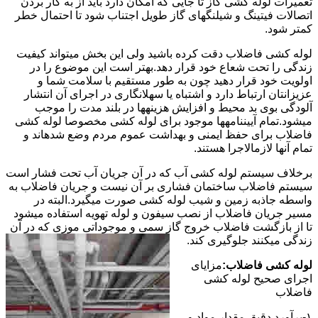
تعمیرات لوله کشی گاز تا جایی که امکان دارد باید از به کار بردن
اتصالات فیتینگ و شیلنگهای گاز طویل اجتناب شود تا احتمال خطر
کمتر شود.
لوله کشی فاضلاب دقت کرده باشید ولی این بخش میتواند کیفیت
زندگی را تحت شعاع خود قرار دهد.بهتر است این موضوع را در
اولویت خود قرار دهید چون به طور مستقیم با سلامت شما و
عزیزانتان ارتباط دارد و اشتباه یا سهلانگاری در اجرای آن انتشار
آلودگی بوی بد محیط و افزایش هزینهها در بلند مدت را موجب
میشود.تمام آییننامهها موجود برای لوله کشی مخصوصا لوله کشی
فاضلاب برای حفظ ایمنی و بهداشت عموم مردم وضع شدهاند و
تمام آنها لازمالاجرا هستند.
برخلاف سیستم لوله کشی آب که در آن جریان آب تحت فشار است
سیستم فاضلاب ساختمان فشاری بر آن نیست و جریان فاضلاب به
واسطه جاذبه زمین و شیب لوله کشی صورت میگیرد.البته در
مسیر جریان فاضلاب از نصب سیفون و لوله تهویه استفاده میشود
تا از بازگشت فاضلاب خروج گاز سمی و موجوداتی موزی که در آن
زندگی میکنند جلوگیری کند.
لوله کشی فاضلاب:
مزایای
اجرای صحیح لوله کشی
فاضلاب
۱-برآورد دقیق مقدار مواد و