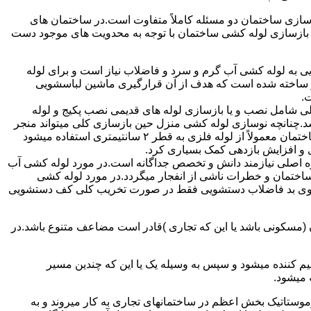
ازی ساختمان دو مسئله کاملاً متفاوت است.در ساختمان های
در بازسازی لوله کشی ساختمان با توجه به محدویت های موجود دست
به لوله کشی آب گرم و سرد و فاضلاب نیاز است و برای لوله
 نیز ساخته شده است که هدف از آن قرارگیری ماشین لباسشویی
.
 شامل نصب و یا بازسازی لوله های قدیمی نصب پکیج و لوله
.چنانچه نوسازی لوله کشی منزل حین بازسازی کلی میتواند منجر
به افزایش فشار آب مصرفی و آب شوفاژ شود که این امر راندامان شوفاژ در منزل را افزایش میدهد.از آنجایی که برای لوله کشی داخلی ساختمان معمولاً از لوله فلزی به قطر ۲ سانتیمتری استفاده میشود
 و افزایش بازدهی کمک بسیاری کرد.
ه اصلی نیازمند دانش و تخصص جداگانه است.در مورد لوله کشی آب
ساختمان و خطرات ناشی از انفجار میگردد.در مورد لوله کشی
فع بوی بد فاضلاب دستشویی فقط در صورت تخریب کلی کف دستشویی
ن (مسکونی باشد یا این که تجاری )قادر است مضاعف متنوع باشد.در
م کننده میشود و سپس به وسیله یک یا این که چندین مسیر
 میشود.
ستاتیک بخش اعظم در ساختمانهای تجاری به کار میروند و به