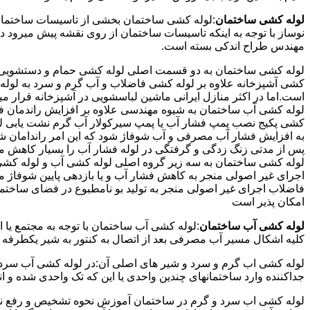
لوله کشی ساختمان
:لوله کشی ساختمان بخشی از تاسیسات ساختمان
نوساز با توجه به اینکه تاسیسات ساختمان از روی نقشه پیش میرود 
مهندس طراح اندکی بسته است.
لوله کشی ساختمان به دو قسمت اصلی لوله کشی حمام و دستشویی و 
کشی آشپزخانه علاوه بر لوله کشی فاضلاب و آب گرم و سرد به لوله ک
است.اما در اکثر منازل ایرانی ماشین لباسشویی در آشپزخانه قرار م
لوله کشی آب ساختمان به شیوه مهندسی علاوه بر افزایش راندمان ف
کشی پکیج نصب پمپ فشار آب یا پمپ سیرکولار آب گرم نشت یابی لول
پس از مدتی زنگ زدگی و گرفتگی در لوله فشار آب را بسیار کاهش م
لوله کشی ساختمان به سه زیر گروه اصلی لوله کشی آب و لوله کشی 
اجرای غیر اصولی منجر به کاهش فشار آب و یا بازدهی پایین شوفاژ 
فاضلاب اجرای غیر اصولی منجر به تولید بو نامطبوع در فضای ساخ
امکان پذیر است
لوله کشی آب ساختمان
:لوله کشی آب ساختمان با توجه به مجتمع یا 
کلیه اشکال مسیر آب مصرفی بعد از اتصال به کنتور به شیر یکطرفه
لوله کشی اب گرم و سرد و شیر های اصلی آن:در لوله کشی آب سرد و 
جداکننده وارد ساختمانهای چندین واحدی یا این که تک واحدی شده و 
لوله کشی اب سرد و گرم در ساختمان آموزش نحوه تشخیص و رفع نم و