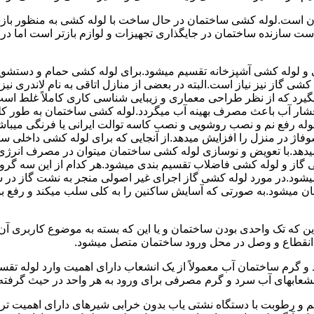
 است.لوله کشی ساختمان در حال ساخت با لوله کشی به منظور بازس
دست سازنده ساختمان در جایگذاری تجهیزات و لوازم بازتر است اما 
لوله کشی آشپزخانه تقسیم میشود.برای لوله کشی حمام و دستشویی 
شی گاز نیز نیاز است.البته در بعضی از منازل اتاقی به نام لاندری
یگیرد که از نظر طراحی معماری و زیبایی شناسی کاری کاملاً غلط است
شار آب باعث مصرف بهینه آب میگردد.لوله کشی ساختمان به طور کلی
ه رفع نم و نصب روشویی و نصب کاسه توالت ایرانی یا فرنگی میباشد
یدهد.با تعویض و نوسازی لوله کشی ساختمان میتوان در مصرف انرژی
گاز و لوله کشی فاضلاب تقسیم بندی میشود.هر کدام از این سه گرو
میشود.در مورد لوله کشی گاز اجرای غیر اصولی منجر به نشت گاز در 
تمان میشود.به صورتی که آسایش ساکنین را به کلی سلب میکند و ر
این که تک واحدی بودن ساختمان و یا این که بسته به موضوع کاربری آ
 انقطاع و وصل در محل ورود ساختمان متصل میشود.
گرم ساختمان آب معمولاً از یک انشعاب دارای اهمیت وارد لوله تقسی
انشعابهای آب سرد و گرم مصرفی برای ورود به هر واحد در حیث گرفته
 رطوبت با دستگاه نشتی یاب بدون خرابی شیرهای دارای اهمیت ترمو