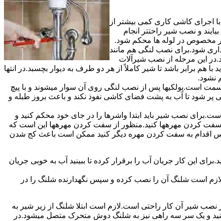
ا اجرای کاشی کاری کمی بیشتر از
ایند و نصب شیر راحتتر انجام
چار مخصوص در لوله ها محکم شود.
اری شود.برای نصب لنگی هم مانند
.در این مرحله از نصب شیرآلات
ا هم برابر باشد تا شیر کاملاً از هر دو طرف به دیوار بچسبد.در انتها
م نشود.
مت است.پولکیها پس از نصب لنگی روی آن سوار میشوند و با پیچ
گی پر شود تا آب به پشت فضای کاشی نفوذ نکند و باعث بروز طبله و
برای نصب شیر باید ابتدا واشرها را در جای خود محکم کنید و
 به سفت کردن مهرهها کنید.منظور از سفت کردن مهرهها این است که
سپس اقدام به سفت کردن مهره دیگر کنید ممکن است باعث کج شدن
ی این کار جریان آب را برقرار کرده تا ببینید آب به خوبی جریان
لازم است شلنگ آن را نصب کرده و سپس نگهدارنده شلنگ را در
ب شیر آن کار راحتی است.لازم است ابتلا شلنگ از زیر شیر به
کنید و یک سر سه راهی نیز به شلنگ دوش متحرک متصل میشود.در