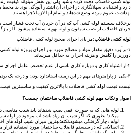
لوله کشی فاضلاب دقت کرده باشید ولی این بخش میتواند کیفیت زندگ
دارد و اشتباه یا سهلانگاری در اجرای آن انتشار آلودگی بوی بد محی
بهداشت عموم مردم وضع شدهاند و تمام آنها لازمالاجرا هستند.
برخلاف سیستم لوله کشی آب که در آن جریان آب تحت فشار است سی
جریان فاضلاب از نصب سیفون و لوله تهویه استفاده میشود تا از با
لوله کشی فاضلاب:
مزایای اجرای صحیح لوله کشی فاضلاب
۱-برآورد دقیق مقدار مواد و مصالح مورد نیاز اجرای پروژه لوله کشی
دورریز را کاهش و هزینه اجرا را به حداقل میرساند.
۲-از اشتباه کاری و دوباره کاری ناشی از عدم تخصص عامل اجرای سیستم فاضلاب جلوگیری میشود.
۳-یکی از پارامترهای مهم در این زمینه استاندارد بودن و درجه یک بودن لوازم تاسیسات بهداشتی است که افزایش طول عمر سیستم فاضلاب را در پی خواهد داشت.
لیست قیمت لوله کشی فاضلاب با بالاترین کیفیت و مناسبترین قیمت به صورت 24 ساعته 
اصول و نکات مهم لوله کشی فاضلاب ساختمان چیست؟
لوله هایی که به صورت افقی نصب شدهاند باید شیب مناسبی داش
میکند؛ بطوری که اگر شیب آن زیاد باشد آب موجود در لوله سر
لوله دچار گرفتگی میشود.نکته:بهترین میزان شیب لوله های افقی «۲ درجه
اتصالاتی که در سیستم فاضلاب ساختمان مورد استفاده قرار میگیرد «۴۵ در
برای نگه داشتن و جلوگیری از رها شدن لوله ها از بستهای مخ