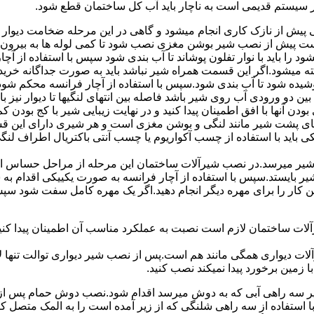
ر سیستم قدیمی است به ناچار باید آب کل ساختمان قطع شود.
یش از نازک کاری انجام میشود و گاهی در این مرحله ضخامت دیوار ب
 است پیش از نصب شیر بوشن مغزی نصب شود تا کمی لوله ها به بیرون بی
را باید با نوار تفلون پوشاند تا آب بندی شود سپس با استفاده از آ
 میشود.اگر این قسمت همراه شیر نباشد باید به صورت جداگانه خرید
شیده شود تا آب بندی شود.سپس با استفاده از آچار فرانسه محکم شود
 دو ورودی آب روی شیر باشد فاصله بین انتهای لنگیها تا دیوار نیز باید ب
ودن آنها با افق اطمینان پیدا کنید و در نهایت زیبایی شیر با کج بودن ک
ای پشت شیر مانند لنگی و بوشن مغزی است و هر شیری دارای این قس
کی باید با استفاده از چسب آکواریوم یا چسب آنتی باکتریال اطراف لن
یر میرسد.در نصب شیرآلات ساختمان این مرحله از مراحل حساس است.
 شیر بایستد.سپس با استفاده از آچار فرانسه به صورت یکییکی اقدام
ین کار را برای مهره دیگر انجام دهید.اگر یک مهره کامل سفت شود 
ساختمان لازم است نصبت به عملکرد مناسب آن اطمینان پیدا کنید.برا
آلات دیواری همگی مانند هم است.پس از نصب شیر دیواری توالت تنها 
زمین برخورد پیدا نمیکند نصب کنید.
 سه راهی آبی که به دوش میرسد اقدام شود.نصب دوش حمام پس از نص
استفاده از سه راهی شلنگی که از زیر آمده است را به المک متصل 