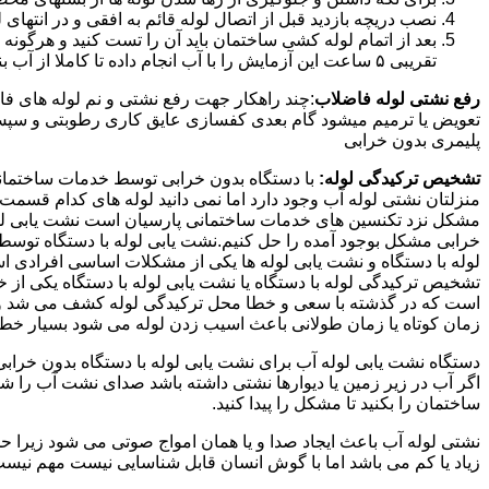
نصب دریچه بازدید قبل از اتصال لوله قائم به افقی و در انته
بعد از اتمام لوله کشی ساختمان باید آن را تست کنید و هرگونه
تقریبی ۵ ساعت این آزمایش را با آب انجام داده تا کاملا از آب بندی شدن سیستم فاضلاب اطمینان حاصل شود..
رفع نشتی لوله فاضلاب
:چند راهکار جهت رفع نشتی و نم لوله های ف
تعویض یا ترمیم میشود گام بعدی کفسازی عایق کاری رطوبتی و سپس ب
پلیمری بدون خرابی
تشخیص ترکیدگی لوله:
با دستگاه بدون خرابی توسط خدمات ساختمانی 
منزلتان نشتی لوله آب وجود دارد اما نمی دانید لوله های کدام قسم
مشکل نزد تکنسین های خدمات ساختمانی پارسیان است نشت یابی لوله ب
خرابی مشکل بوجود آمده را حل کنیم.نشت یابی لوله با دستگاه توس
لوله با دستگاه و نشت یابی لوله ها یکی از مشکلات اساسی افرادی
تشخیص ترکیدگی لوله با دستگاه یا نشت یابی لوله با دستگاه یکی از 
است که در گذشته با سعی و خطا محل ترکیدگی لوله کشف می شد و خر
زمان کوتاه یا زمان طولانی باعث اسیب زدن لوله می شود بسیار خطر
دستگاه نشت یابی لوله آب برای نشت یابی لوله با دستگاه بدون خراب
اگر آب در زیر زمین یا دیوارها نشتی داشته باشد صدای نشت آب را 
ساختمان را بکنید تا مشکل را پیدا کنید.
نشتی لوله آب باعث ایجاد صدا و یا همان امواج صوتی می شود زیرا ح
زیاد یا کم می باشد اما با گوش انسان قابل شناسایی نیست مهم نیس