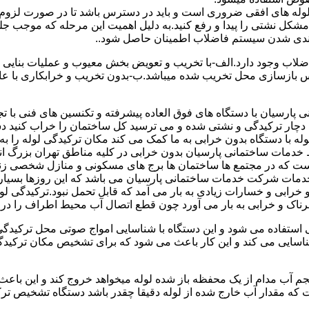
ای لوله های افقی ضروری است و باید در دسترس باشد تا در صورت لزوم 
 مشکل نشتی را پیدا و رفع کنید.به دلیل اهمیت این مرحله که موجب جلو
اضلاب وجود دارد.الف-با تخریب و تعویض بخش معیوب و عملیات بنای
ازسازی محل تخریب شده میباشد.ب-بدون تخریب و خرابکاری با عایق سی
پارسیان با دستگاه های فوق العاده پیشرفته و تکنسین های فنی با تج
ت دچار ترکیدگی و نشتی شده و می ترسید کل ساختمان را خراب کنید دس
ا دستگاه بدون خرابی به ما کمک می کند مکان ترکیدگی لوله را به را
ط خدمات ساختمانی پارسیان بدون خرابی در کلیه مناطق تهران بزرگ
 است که در مجتمع ها ساختمان ها برج های مسکونی و منازل شخصی زن
خدمات شرکت خدمات ساختمانی پارسیان می باشد که این روزها بسیار رو
ابی و خسارات زیادی به بار می آمد که قابل تحمل نبود.ترکیدگی لو
ناک و خرابی به بار می آورد چون قطع اتصال آب محیط اطراف را در بر
ی استفاده می شود و این دستگاه با شناسایی امواج صوتی محل ترکیدگ
شناسایی می کند و این کار باعث می شود که برای تشخیص مکان ترکیدگ
جم آب مدام از یک محفظه باز شده لوله میخواهد خروج کند و این باع
ت که مقدار آب خارج شده از لوله دقیقا چقدر باشد دستگاه تشخیص تر