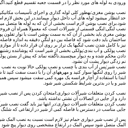
ورودی به لوله های مورد نظر را در قسمت جعبه تقسیم قطع کنید.اگ
نصب بوشن مغزی:بهطور کلی لوله گذاری و اجرای تأسیسات مکانیکی پ
حد انتظار میشود لوله های آب داخل دیوار میمانند.در این بخش لازم
شود.برای نصب بوشن لازم است بخشی از آن که به لوله ها متصل میشود 
نصب لنگی:لنگی قسمتی از شیرآلات است که معمولاً همراه آن فروخته
بوشن مغزی باید بخشی از آن که به سمت بوشن است با نوار تفلون پو
ساختمان باید دقت شود که فاصله بین دو لنگی دقیقه به اندازه فاصله بین
نیز با کامل شدن نصب لنگیها یک تراز بر روی آن قرار داده تا از موازی ب
نصب پولکی و آب بندی:پولکی بخشی از شیر است که پوشاننده زشتیه
دادن محکم شده و به دیوار میچسبند.ناگفته نماند که پیش از بستن پول
نم زدگی دیوار پشت آن نشود.
نصب شیر:پس از آب بندی با چسب و نصب پولکی حالا نوبت به نصب ش
شیر را روی لنگیها سوار کنید و مهرههای آن را با دست سفت کنید تا
ابتدا با استفاده از آچار فرانسه یک مهره کمی سفت میشود سپس هم
شیر و یا در بدترین شرایط شکستن شیر شود.
نصب کردن متعلقات شیرآلات دیواری:امتحان کردن پس از نصب شیرآلات 
دارد و از جایی در اتصالات آن نشتی نداشته باشد.
نصب کردن متعلقات شیرآلات دیواری:در انتها نیز باید گفت نصب شیر
جایی مناسب در دسترس با فاصله کمی از شیر در ارتفاعی که شلنگ با 
پس از نصب شیر دیواری حمام نیز لازم است نسبت به نصب المک شیر
المک متصل شود سپس المک در ارتفاع مشخصی روی دیوار پیچ شود با 