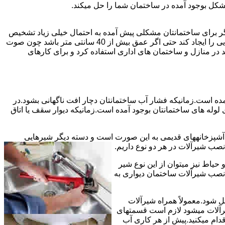
شکل بوجود آمده در ساختمان شما را حل میکند.
می توانند نشت یابی کنند و برای عمقی بالاتر از 40 سانت مناسب نیستند اما اگر برای ساختمانتان مشکلی پیش آمده به احتمال خیلی زیاد تشخیص
به درستی انجام می شود زیرا عمق ترکیدگی معمولاً در ساختمان ها بیش از 40 سانت نیست.البته اگر ترکیدگی یا نشتی لوله زیاد باشد و صدایی را ایجاد کند حتی اگر عمق بیش از 40 سانتی متر باشد چون صوت
ر منازل و ساختمان های اداری استفاده کرد و برای کارهای
مده است.زمانیکه فشار آب ساختمانتان دچار افت ناگهانی بشود.در
له های ساختمانتان بوجود آمده است.زمانیکه دیوار سقف یا اتاق
و آشپزخانههای قدیمی به این صورت است و دسته دیگر شیرهایی
ب شیرآلات در هر دو نوع داریم.
یاط نیز میتوان از این نوع شیر
 نصب شیرآلات ساختمان دیواری به
ل شود.معمولاً همراه شیرآلات
یرآلات میشود لازم است قسمتهای
قدام میکنید.پیش از هر کاری آب