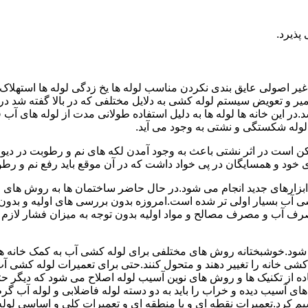
پذیرد.
یر اصولی عایق بندی نکردن مناسب لوله ها یخ زدگی لوله ها استهلاک ل
میر و تعویض سیستم لوله کشی به دلایل مختلفی که در بالا گفته شد 
ر این خانه ها لوله ها به دلیل استفاده طولانی مدت از لوله های آ
وله شکستگی و نشتی به وجود می آید.
کن است در اثر نشتی باعث به وجود آمدن لکه های نم و رطوبت در دی
ود و همسایگان در پی خواد داشت که در آن موقع باید رفع نم و رطوب
ابزارهای جدید انجام می شود.در حال حاضر ساختمان ها به روش های 
 آب بسیار اولی تر شده است.امروزه بدون بررسی های اولیه و بدون
 آب و مصرف مصالح و مواد اولیه بدون توجه به میزان فشار لازم د
ی شود.خوشبختانه روش های مختلفی برای لوله کشی آب به کمک خانه ها
ه کشی خانه را تغییر دهند و متحول کنند.حتی برای تعمیرات لوله کشی 
اده از تکنیک ها و روش های نوین آسیب لوله اصلاح می شود که دیگر حت
ه های آسیب دیده و خراب را باید به دو دسته لوله فاضلابی و لوله آب گ
سیم کرد.تعمیرات نقطه ای و یا منطقه ای و تعمیرات کلی و اساسی لول