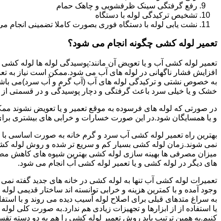
رفع گرفتگی سینک ظرفشویی و چاهک حمام
تشخیص ترکیدگی لوله با دستگاه
نشت یابی لوله با دستگاه فوری بصورت کاملا تضمینی انجام می 
تعمیر لوله کشی چگونه انجام می شود؟
تعمیر لوله کشی آب و یا تعویض آن مانند:پوسیدگی لوله ها لوله کشی غ
افزایش فشار ناگهانی در لوله های آب می شود.ممکن است نیاز به تع
به خصوص نشتی و ترکیدگی لوله های آب (آب گرم و آب سرد)می باشد.د
خشک و یا خیلی سرد باعث گرفتگی و دچار پوسیدگی و در قسمتی از ل
در صورتی که لوله های فرسوده به موقع تعمیر و یا تعویض نشوند مم
و یا همسایگان شود.در این صورت خسارات و خرابی های بیشتری برای خ
بهترین راه تعمیر لوله کشی آب سرد و گرم خانه به صورت اساسی با 
نمی شوند.زمان لوله کشی بسیار کم و سریع تر شده و روش لوله کشی
میزان مصرفی ها بهینه سازی لوله کشی بهترین شیوه های کاهش مصرف
های دیگر در لوله کشی و یا تعمیر لوله کشی آب انجام می شود.
تعمیرات لوله کشی آب تنها به لوله کشی در خانه های جدید گفته نم
وجود آمده و با کمترین هزینه و خرابی توانسته اند ساختار قدیمی لول
به سراغ متدهای قبلی برای اصلاح لوله آسیب دیده می روند و با استف
یا استفاده از از ابزارها و تجهیزات زیادی هم ندارد.به صورت کلی لول
کنیم.به همین ترتیب باید روش تعمیر لوله کشی را هم به دو دسته تق