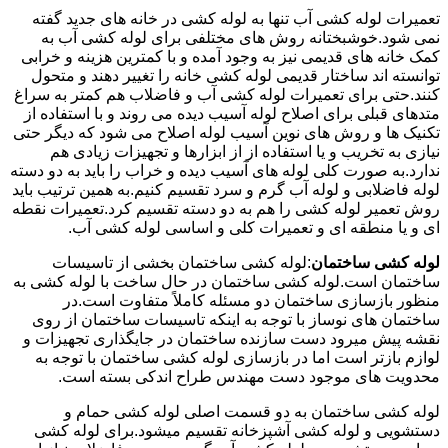
تعمیرات لوله کشی آب تنها به لوله کشی در خانه های جدید گفته
نمی شود.خوشبختانه روش های مختلفی برای لوله کشی آب به
کمک خانه های قدیمی نیز به وجود آمده و با کمترین هزینه و خرابی
توانسته اند ساختار قدیمی لوله کشی خانه را تغییر دهند و متحول
کنند.حتی برای تعمیرات لوله کشی آب و فاضلاب هم کمتر به سراغ
متدهای قبلی برای اصلاح لوله آسیب دیده می روند و با استفاده از
تکنیک ها و روش های نوین آسیب لوله اصلاح می شود که دیگر حتی
نیازی به تخریب و یا استفاده از از ابزارها و تجهیزات زیادی هم
ندارد.به صورت کلی لوله های آسیب دیده و خراب را باید به دو دسته
لوله فاضلابی و لوله آب گرم و سرد تقسیم کنیم.به همین ترتیب باید
روش تعمیر لوله کشی را هم به دو دسته تقسیم کرد.تعمیرات نقطه
ای و یا منطقه ای و تعمیرات کلی و اساسی لوله کشی آب.
لوله کشی ساختمان
:لوله کشی ساختمان بخشی از تاسیسات
ساختمان است.لوله کشی ساختمان در حال ساخت با لوله کشی به
منظور بازسازی ساختمان دو مسئله کاملاً متفاوت است.در
ساختمان های نوساز با توجه به اینکه تاسیسات ساختمان از روی
نقشه پیش میرود دست سازنده ساختمان در جایگذاری تجهیزات و
لوازم بازتر است اما در بازسازی لوله کشی ساختمان با توجه به
محدویت های موجود دست مهندس طراح اندکی بسته است.
لوله کشی ساختمان به دو قسمت اصلی لوله کشی حمام و
دستشویی و لوله کشی آشپزخانه تقسیم میشود.برای لوله کشی