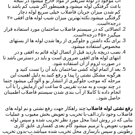
آب موجود در لوله سریعتر از مواد خارج میشود در نتیجه
باعث گرفتگی لوله میشود.و همینطور اگر شیب کم باشد با
کم شدن میزان جریان فاضلاب خیلی سریع لوله دچار
گرفتگی میشود.نکته:بهترین میزان شیب لوله های افقی «۲
درجه»است.
اتصالاتی که در سیستم فاضلاب ساختمان مورد استفاده قرار
میگیرد «۴۵ درجه»است.
برای نگه داشتن و جلوگیری از رها شدن لوله ها از بستهای
مخصوص استفاده میشود.
نصب دریچه بازدید قبل از اتصال لوله قائم به افقی و در
انتهای لوله های افقی ضروری است و باید در دسترس باشد تا
در صورت لزوم از آن استفاده شود.
بعد از اتمام لوله کشی ساختمان باید آن را تست کنید و
هرگونه مشکل نشتی را پیدا و رفع کنید.به دلیل اهمیت این
مرحله که موجب جلوگیری از انتشار بو و آلودگی میشود حتما
در چند نوبت و به مدت تقریبی ۵ ساعت این آزمایش را با آب
انجام داده تا کاملا از آب بندی شدن سیستم فاضلاب اطمینان
حاصل شود..
رفع نشتی لوله فاضلاب
:چند راهکار جهت رفع نشتی و نم لوله های
فاضلاب وجود دارد.الف-با تخریب و تعویض بخش معیوب و عملیات
بنایی که در روش ابتدا محل مورد نظر تخریب شده و سپس لوله
معیوب تعویض یا ترمیم میشود گام بعدی کفسازی عایق کاری
رطوبتی و سپس بازسازی محل تخریب شده میباشد.ب-بدون تخریب