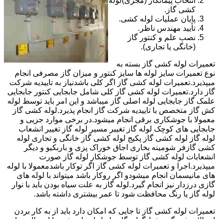
انتخاب پیمانکار (مجری)لوله
کشی گاز.
پایان عملیات لوله کشی.
تأیید مهندس ناظر.
نصب علم و کنتور گاز
(خانگی یا تجاری).
تعمیرات لوله کشی گاز بسته به
نوع تعمیرات سایز لوله ها سایز کنتور و میزان گاز مصرفی انجام
میپذیرد.تعمیرات لوله کشی گاز اگر کلی باشدنیاز به تاییدیه شرکت
گاز دارد.تعمیرات لوله کشی گاز کلی شامل جابجایی کنتور جابجایی
علمک گاز جابجایی لوله اصلی گاز میباشد و این امر باید توسط لوله
کش گاز متخصص با تاییدیه شرکت گاز انجام پذیرد.لوله کشی گاز
معمولا با جوشکاری برقی انجام میشود.در برخی موارد جزیی و
جابجایی های کوچک لوله گاز تغییر مسیر لوله گاز تغییر انشعاب
لوله گاز لوله کشی گاز پکیج لوله کشی گاز خانگی و تجاری لوله
کشی گازفر شومینه بخاری اجاق خوراک پزی و باربکیو و دیگر
انشعابات لوله کشی گاز توسط جوشکار لوله گاز صورت
میپذیرد.اجرا و تعمیرات لوله کشی گاز اگر توکار باشدمعمولا با لوله
های مانیسمان انجام میشودو اگر روکار باشد میتواند با لوله های
گازی درزدار نیز انجام گیرد.لوله گاز به علت سیاه بودن باید با نوار
لوله گاز یا رنگ محافظت شود تا عمر بیشتری داشته باشد.
تعمیرات لوله کشی گاز تا جایی که امکان دارد باید از به کار بردن