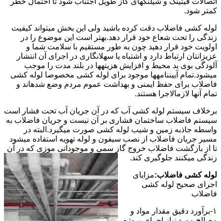
اتصالات فیتینگ و شیلنگهای گاز طویل اجتناب شود تا احتمال خطر
کمتر شود.
لوله کشی فاضلاب دقت کرده باشید ولی این بخش میتواند کیفیت
زندگی را تحت شعاع خود قرار دهد.بهتر است این موضوع را در
اولویت خود قرار دهید چون به طور مستقیم با سلامت شما و
عزیزانتان ارتباط دارد و اشتباه یا سهلانگاری در اجرای آن انتشار
آلودگی بوی بد محیط و افزایش هزینهها در بلند مدت را موجب
میشود.تمام آییننامهها موجود برای لوله کشی مخصوصا لوله کشی
فاضلاب برای حفظ ایمنی و بهداشت عموم مردم وضع شدهاند و
تمام آنها لازمالاجرا هستند.
برخلاف سیستم لوله کشی آب که در آن جریان آب تحت فشار است
سیستم فاضلاب ساختمان فشاری بر آن نیست و جریان فاضلاب به
واسطه جاذبه زمین و شیب لوله کشی صورت میگیرد.البته در
مسیر جریان فاضلاب از نصب سیفون و لوله تهویه استفاده میشود
تا از بازگشت فاضلاب خروج گاز سمی و موجوداتی موزی که در آن
زندگی میکنند جلوگیری کند.
لوله کشی فاضلاب:
مزایای
اجرای صحیح لوله کشی
فاضلاب
۱-برآورد دقیق مقدار مواد و
مصالح مورد نیاز اجرای پروژه