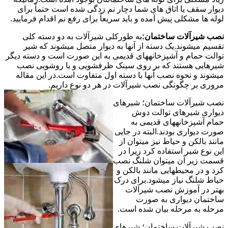
دیوار سقف یا اتاق های شما دچار نم زدگی شده است حتماً برای
لوله ها مشکلی پیش آمده و باید سریعاً برای رفع نم اقدام فرمایید.
نصب شیرآلات ساختمان:
به طورکلی شیرآلات به دو دسته کلی
تقسیم میشوند.یک دسته از آنها به دیوار متصل میشوند که شیر
توالت حمام و آشپزخانههای قدیمی به این صورت است و دسته دیگر
شیرهایی هستند که بر روی سینک ظرفشویی و یا روشویی نصب
میشوند و نحوه نصب آنها با دسته اول متفاوت است.در این مقاله
مروری بر چگونگی نصب شیرآلات در هر دو نوع داریم.
نصب شیرآلات ساختمان؛ شیرهای
دیواری شیرهای توالت دوش
حمام آشپزخانههای قدیمی به
صورت دیواری بودند.البته در جایی
مانند بالکن و حیاط نیز میتوان از
این نوع شیر استفاده کرد زیرا در
قسمت زیر آن میتوان شلنگ نصب
کرد و در محیطهایی مانند بالکن و
حیاط شلنگ نیاز میشود.برای درک
بهتر در آموزش نصب شیرآلات
ساختمان دیواری به صورت
مرحله به مرحله بیان شده است.
نصب شیرآلات ساختمان؛ شیرهای