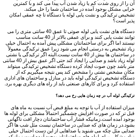
آن را از روی شدت کم یا زیاد شدن آب پیدا می کند و با کمترین
خرابی مشکل بوجود آمده در ساختمان شما را حل میکند.
تشخیص ترکیدگی و نشت یابی لوله با دستگاه تا چه عمقی امکان
پذیر است؟
دستگاه های نشت یابی لوله صوتی تا عمق 40 سانتی متری را می
توانند نشت یابی کنند و برای عمقی بالاتر از 40 سانت مناسب
نیستند اما اگر برای ساختمانتان مشکلی پیش آمده به احتمال خیلی
زیاد تشخیص به درستی انجام می شود زیرا عمق ترکیدگی معمولاً
در ساختمان ها بیش از 40 سانت نیست.البته اگر ترکیدگی یا نشتی
لوله زیاد باشد و صدایی را ایجاد کند حتی اگر عمق بیش از 40 سانتی
متر باشد چون صوت ایجاد کرده دستگاه تشخیص ترکیدگی میتواند
مکان مشخص نشتی را مشخص کند پس نتیجه میگیریم که از
دستگاه تشخیص ترکیدگی لوله باید در منازل و ساختمان های اداری
استفاده کرد و برای کارهای صنعتی باید از راه های دیگری بهره برد.
ترکیدگی لوله آب در چه زمان هایی رخ می دهد؟
میزان استفاده از آب با توجه به مبلغ قبض آب نسبت به ماه های
قبل تر که در صورت افزایش چشمگیر احتمالاً مشکلی برای لوله ها
بوجود آمده است.زمانیکه فشار آب ساختمانتان دچار افت ناگهانی
بشود.در زمان های که صدایی در ساختمان نیست مثل شب ها اگر
صدایی مثل چکه می شنوید یا صداهایی از این دست احتمال خیلی
زیاد مشکلی برای لوله های ساختمانتان بوجود آمده است.زمانیکه