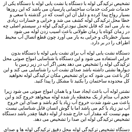
تشخیص ترکیدگی لوله با دستگاه یا نشت یابی لوله با دستگاه یکی از
خدمات شرکت خدمات ساختمانی پارسیان می باشد که این روزها
بسیار رواج پیدا کرده و دلیل آن این است که در گذشته با سعی و
خطا محل ترکیدگی لوله کشف می شد و خرابی و خسارات زیادی
به بار می آمد که قابل تحمل نبود.ترکیدگی لوله در سیستم اصلی چه
در زمان کوتاه یا زمان طولانی باعث اسیب زدن لوله می شود
بسیار خطرناک و خرابی به بار می آورد چون قطع اتصال آب محیط
اطراف را در بر دارد.
دستگاه نشت یابی لوله آب برای نشت یابی لوله با دستگاه بدون
خرابی استفاده می شود و این دستگاه با شناسایی امواج صوتی محل
ترکیدگی لوله را تشخیص می دهد یعنی اگر آب در زیر زمین یا
دیوارها نشتی داشته باشد صدای نشت آب را شناسایی می کند و این
کار باعث می شود که برای تشخیص مکان ترکیدگی لوله نخواهید
کل محدوده ساختمان را بکنید تا مشکل را پیدا کنید.
نشتی لوله آب باعث ایجاد صدا و یا همان امواج صوتی می شود زیرا
حجم آب مدام از یک محفظه باز شده لوله میخواهد خروج کند و این
باعث می شود شدت خروج آب زیاد یا کم باشد و صدای این خروج
آب نیز زیاد یا کم می باشد اما با گوش انسان قابل شناسایی نیست
مهم نیست که مقدار آب خارج شده از لوله دقیقا چقدر باشد دستگاه
تشخیص ترکیدگی لوله این صدا را تشخیص می دهد.
دستگاه تشخیص ترکیدگی لوله محل دقیق ترکیدگی لوله ها و صدای