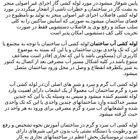
پایین شوفاژ میشود.در مورد لوله کشی گاز اجرای غیر اصولی منجر
به نشت گاز در ساختمان و خطرات ناشی از انفجار میگردد.در مورد
لوله کشی فاضلاب اجرای غیر اصولی منجر به تولید بو نامطبوع در
فضای ساختمان میشود.به صورتی که آسایش ساکنین را به کلی
سلب میکند و رفع بوی بد فاضلاب دستشویی فقط در صورت
تخریب کلی کف دستشویی امکان پذیر است
لوله کشی آب ساختمان
:لوله کشی آب ساختمان با توجه به مجتمع یا
این که تک واحدی بودن ساختمان و یا این که بسته به موضوع
کاربری آن (مسکونی باشد یا این که تجاری )قادر است مضاعف
متنوع باشد.در کلیه اشکال مسیر آب مصرفی بعد از اتصال به کنتور
به شیر یکطرفه انقطاع و وصل در محل ورود ساختمان متصل
میشود.
لوله کشی اب گرم و سرد و شیر های اصلی آن:در لوله کشی آب
سرد و گرم ساختمان آب معمولاً از یک انشعاب دارای اهمیت وارد
لوله تقسیم کننده میشود و سپس به وسیله یک یا این که چندین
مسیر جداکننده وارد ساختمانهای چندین واحدی یا این که تک واحدی
شده و انشعابهای آب سرد و گرم مصرفی برای ورود به هر واحد در
حیث گرفته میشود.
لوله کشی اب سرد و گرم در ساختمان آموزش نحوه تشخیص و رفع
نم و رطوبت با دستگاه نشتی یاب بدون خرابی شیرهای دارای
اهمیت ترموستاتیک بخش اعظم در ساختمانهای تجاری به کار