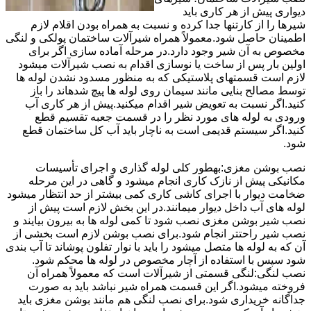
دیواری پیش از هر کاری باید
شیرها را از کارتنها جدا کرده و نسبت به همراه بودن اقلام لازم
اطمینان حاصل شود.معمولاً همراه شیرآلات ساختمان پولکی و لنگی
مخصوص به آن شیر وجود دارد.در مرحله آماده سازی اگر برای
اولین بار پس از ساخت یا نوسازی اقدام به نصب شیرآلات میشود
لازم است قسمتهای پلاستیکی که به منظور مسدود نشدن لوله ها
توسط مصالح بنایی مانند سیمان روی لوله ها پیچ شدهاند را باز
کنید.اگر نسبت به تعویض شیر اقدام میکنید.پیش از هر کاری آب
ورودی به لوله های مورد نظر را در قسمت جعبه تقسیم قطع
کنید.اگر سیستم قدیمی است به ناچار باید آب کل ساختمان قطع
شود.
نصب بوشن مغزی:بهطور کلی لوله گذاری و اجرای تأسیسات
مکانیکی پیش از نازک کاری انجام میشود و گاهی در این مرحله
ضخامت دیوار با اجرای کاشی کاری کمی بیشتر از حد انتظار میشود
لوله های آب داخل دیوار میمانند.در این بخش لازم است پیش از
نصب شیر بوشن مغزی نصب شود تا کمی لوله ها به بیرون بیایند و
نصب شیر راحتتر انجام شود.برای نصب بوشن لازم است بخشی از
آن که به لوله ها متصل میشود را باید با نوار تفلون پوشاند تا آب بندی
شود سپس با استفاده از آچار مخصوص در لوله ها محکم شود.
نصب لنگی:لنگی قسمتی از شیرآلات است که معمولاً همراه آن
فروخته میشود.اگر این قسمت همراه شیر نباشد باید به صورت
جداگانه خریداری شود.برای نصب لنگی هم مانند بوشن مغزی باید