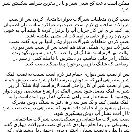
ممکن است باعث کج شدن شیر و یا در بدترین شرایط شکستن شیر
شود.
نصب کردن متعلقات شیرآلات دیواری:امتحان کردن پس از نصب
شیرآلات ساختمان لازم است نصبت به عملکرد مناسب آن اطمینان
پیدا کنید.برای این کار جریان آب را برقرار کرده تا ببینید آب به خوبی
جریان دارد و از جایی در اتصالات آن نشتی نداشته باشد.
نصب کردن متعلقات شیرآلات دیواری:در انتها نیز باید گفت نصب
شیرآلات دیواری همگی مانند هم است.پس از نصب شیر دیواری
توالت تنها لازم است شلنگ آن را نصب کرده و سپس نگهدارنده
شلنگ را در جایی مناسب در دسترس با فاصله کمی از شیر در
ارتفاعی که شلنگ با زمین برخورد پیدا نمیکند نصب کنید.
پس از نصب شیر دیواری حمام نیز لازم است نسبت به نصب المک
شیر سه راهی آبی که به دوش میرسد اقدام شود.نصب دوش حمام
پس از نصب شیر آن کار راحتی است.لازم است ابتلا شلنگ از زیر
شیر به المک متصل شود سپس المک در ارتفاع مشخصی روی دیوار
پیچ شود با استفاده از سه راهی شلنگی که از زیر آمده است را به
المک متصل کنید و یک سر سه راهی نیز به شلنگ دوش متحرک
متصل میشود.در اینجا باید دقت شود که سه راهی درست نصب شود
تا از افت فشار آب دوش پیشگیری شود.
نصب شیرآلات ساختمانی رو سینکی:نصب شیرآلات ساختمانی
روسینکی نیاز به انجام مواردی که برای نصب شیرآلات دیواری گفته
شد را ندارد و نصب بسیار راحتتر و بدون زحمتی دارد.شیرهایی که