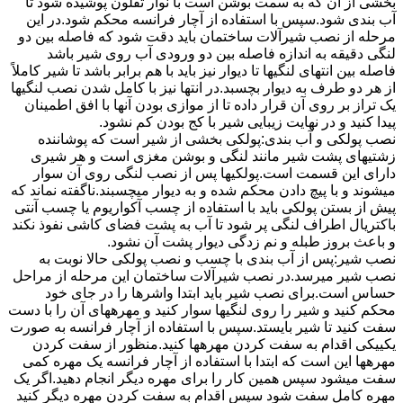
بخشی از آن که به سمت بوشن است با نوار تفلون پوشیده شود تا
آب بندی شود.سپس با استفاده از آچار فرانسه محکم شود.در این
مرحله از نصب شیرآلات ساختمان باید دقت شود که فاصله بین دو
لنگی دقیقه به اندازه فاصله بین دو ورودی آب روی شیر باشد
فاصله بین انتهای لنگیها تا دیوار نیز باید با هم برابر باشد تا شیر کاملاً
از هر دو طرف به دیوار بچسبد.در انتها نیز با کامل شدن نصب لنگیها
یک تراز بر روی آن قرار داده تا از موازی بودن آنها با افق اطمینان
پیدا کنید و در نهایت زیبایی شیر با کج بودن کم نشود.
نصب پولکی و آب بندی:پولکی بخشی از شیر است که پوشاننده
زشتیهای پشت شیر مانند لنگی و بوشن مغزی است و هر شیری
دارای این قسمت است.پولکیها پس از نصب لنگی روی آن سوار
میشوند و با پیچ دادن محکم شده و به دیوار میچسبند.ناگفته نماند که
پیش از بستن پولکی باید با استفاده از چسب آکواریوم یا چسب آنتی
باکتریال اطراف لنگی پر شود تا آب به پشت فضای کاشی نفوذ نکند
و باعث بروز طبله و نم زدگی دیوار پشت آن نشود.
نصب شیر:پس از آب بندی با چسب و نصب پولکی حالا نوبت به
نصب شیر میرسد.در نصب شیرآلات ساختمان این مرحله از مراحل
حساس است.برای نصب شیر باید ابتدا واشرها را در جای خود
محکم کنید و شیر را روی لنگیها سوار کنید و مهرههای آن را با دست
سفت کنید تا شیر بایستد.سپس با استفاده از آچار فرانسه به صورت
یکییکی اقدام به سفت کردن مهرهها کنید.منظور از سفت کردن
مهرهها این است که ابتدا با استفاده از آچار فرانسه یک مهره کمی
سفت میشود سپس همین کار را برای مهره دیگر انجام دهید.اگر یک
مهره کامل سفت شود سپس اقدام به سفت کردن مهره دیگر کنید