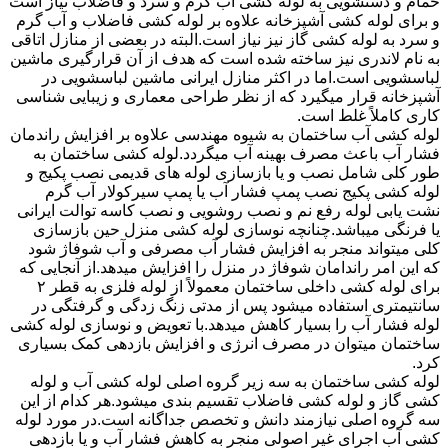
حمام و دستشویی به لوله کشی آب گرم و سرد و فاضلاب نیاز است
و برای لوله کشی آشپزخانه علاوه بر لوله کشی فاضلاب و آب گرم
و سرد به لوله کشی گاز نیز نیاز است.البته در بعضی از منازل اتاقی
به نام لاندری نیز ساخته شده است که هدف از آن قرارگیری ماشین
لباسشویی است.اما در اکثر منازل ایرانی ماشین لباسشویی در
آشپزخانه قرار میگیرد که از نظر طراحی معماری و زیبایی شناسی
کاری کاملاً غلط است.
لوله کشی آب ساختمان به شیوه مهندسی علاوه بر افزایش راندمان
فشار آب باعث مصرف بهینه آب میگردد.لوله کشی ساختمان به
طور کلی شامل نصب و یا بازسازی لوله های قدیمی نصب پکیج و
لوله کشی پکیج نصب پمپ فشار آب یا پمپ سیرکولار آب گرم
نشت یابی لوله رفع نم و نصب روشویی و نصب کاسه توالت ایرانی
یا فرنگی میباشد.چنانچه نوسازی لوله کشی منزل حین بازسازی
کلی میتواند منجر به افزایش فشار آب مصرفی و آب شوفاژ شود
که این امر راندامان شوفاژ در منزل را افزایش میدهد.از آنجایی که
برای لوله کشی داخلی ساختمان معمولاً از لوله فلزی به قطر ۲
سانتیمتری استفاده میشود پس از مدتی زنگ زدگی و گرفتگی در
لوله فشار آب را بسیار کاهش میدهد.با تعویض و نوسازی لوله کشی
ساختمان میتوان در مصرف انرژی و افزایش بازدهی کمک بسیاری
کرد.
لوله کشی ساختمان به سه زیر گروه اصلی لوله کشی آب و لوله
کشی گاز و لوله کشی فاضلاب تقسیم بندی میشود.هر کدام از این
سه گروه اصلی نیازمند دانش و تخصص جداگانه است.در مورد لوله
کشی آب اجرای غیر اصولی منجر به کاهش فشار آب و یا بازدهی