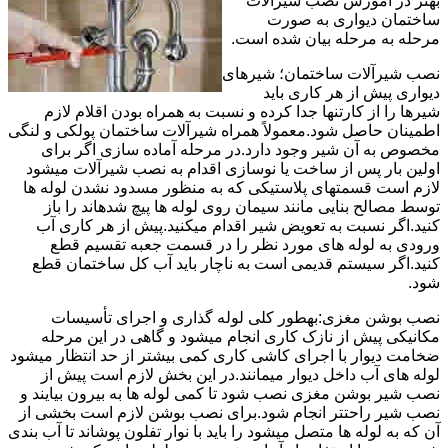
بهتر در آموزش نصب شیرآلات
ساختمان دیواری به صورت
مرحله به مرحله بیان شده است.
نصب شیرآلات ساختمان؛ شیرهای
دیواری پیش از هر کاری باید
شیرها را از کارتنها جدا کرده و نسبت به همراه بودن اقلام لازم
اطمینان حاصل شود.معمولاً همراه شیرآلات ساختمان پولکی و لنگی
مخصوص به آن شیر وجود دارد.در مرحله آماده سازی اگر برای
اولین بار پس از ساخت یا نوسازی اقدام به نصب شیرآلات میشود
لازم است قسمتهای پلاستیکی که به منظور مسدود نشدن لوله ها
توسط مصالح بنایی مانند سیمان روی لوله ها پیچ شدهاند را باز
کنید.اگر نسبت به تعویض شیر اقدام میکنید.پیش از هر کاری آب
ورودی به لوله های مورد نظر را در قسمت جعبه تقسیم قطع
کنید.اگر سیستم قدیمی است به ناچار باید آب کل ساختمان قطع
شود.
نصب بوشن مغزی:بهطور کلی لوله گذاری و اجرای تأسیسات
مکانیکی پیش از نازک کاری انجام میشود و گاهی در این مرحله
ضخامت دیوار با اجرای کاشی کاری کمی بیشتر از حد انتظار میشود
لوله های آب داخل دیوار میمانند.در این بخش لازم است پیش از
نصب شیر بوشن مغزی نصب شود تا کمی لوله ها به بیرون بیایند و
نصب شیر راحتتر انجام شود.برای نصب بوشن لازم است بخشی از
آن که به لوله ها متصل میشود را باید با نوار تفلون پوشاند تا آب بندی