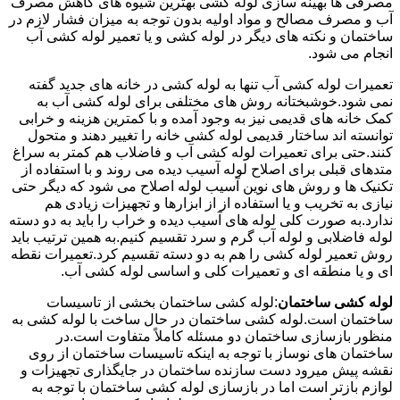
مصرفی ها بهینه سازی لوله کشی بهترین شیوه های کاهش مصرف
آب و مصرف مصالح و مواد اولیه بدون توجه به میزان فشار لازم در
ساختمان و نکته های دیگر در لوله کشی و یا تعمیر لوله کشی آب
انجام می شود.
تعمیرات لوله کشی آب تنها به لوله کشی در خانه های جدید گفته
نمی شود.خوشبختانه روش های مختلفی برای لوله کشی آب به
کمک خانه های قدیمی نیز به وجود آمده و با کمترین هزینه و خرابی
توانسته اند ساختار قدیمی لوله کشی خانه را تغییر دهند و متحول
کنند.حتی برای تعمیرات لوله کشی آب و فاضلاب هم کمتر به سراغ
متدهای قبلی برای اصلاح لوله آسیب دیده می روند و با استفاده از
تکنیک ها و روش های نوین آسیب لوله اصلاح می شود که دیگر حتی
نیازی به تخریب و یا استفاده از از ابزارها و تجهیزات زیادی هم
ندارد.به صورت کلی لوله های آسیب دیده و خراب را باید به دو دسته
لوله فاضلابی و لوله آب گرم و سرد تقسیم کنیم.به همین ترتیب باید
روش تعمیر لوله کشی را هم به دو دسته تقسیم کرد.تعمیرات نقطه
ای و یا منطقه ای و تعمیرات کلی و اساسی لوله کشی آب.
لوله کشی ساختمان
:لوله کشی ساختمان بخشی از تاسیسات
ساختمان است.لوله کشی ساختمان در حال ساخت با لوله کشی به
منظور بازسازی ساختمان دو مسئله کاملاً متفاوت است.در
ساختمان های نوساز با توجه به اینکه تاسیسات ساختمان از روی
نقشه پیش میرود دست سازنده ساختمان در جایگذاری تجهیزات و
لوازم بازتر است اما در بازسازی لوله کشی ساختمان با توجه به