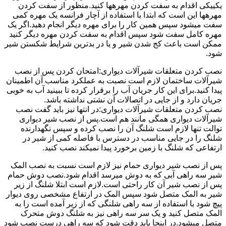
یکییکی اقدام به سفت کردن مهرهها کنید.منظور از سفت کردن
مهرهها این است که ابتدا با استفاده از آچار فرانسه یک مهره کمی
سفت میشود سپس همین کار را برای مهره دیگر انجام دهید.اگر یک
مهره کامل سفت شود سپس اقدام به سفت کردن مهره دیگر کنید
ممکن است باعث کج شدن شیر و یا در بدترین شرایط شکستن شیر
شود.
نصب کردن متعلقات شیرآلات دیواری:امتحان کردن پس از نصب
شیرآلات ساختمان لازم است نصبت به عملکرد مناسب آن اطمینان
پیدا کنید.برای این کار جریان آب را برقرار کرده تا ببینید آب به خوبی
جریان دارد و از جایی در اتصالات آن نشتی نداشته باشد.
نصب کردن متعلقات شیرآلات دیواری:در انتها نیز باید گفت نصب
شیرآلات دیواری همگی مانند هم است.پس از نصب شیر دیواری
توالت تنها لازم است شلنگ آن را نصب کرده و سپس نگهدارنده
شلنگ را در جایی مناسب در دسترس با فاصله کمی از شیر در
ارتفاعی که شلنگ با زمین برخورد پیدا نمیکند نصب کنید.
پس از نصب شیر دیواری حمام نیز لازم است نسبت به نصب المک
شیر سه راهی آبی که به دوش میرسد اقدام شود.نصب دوش حمام
پس از نصب شیر آن کار راحتی است.لازم است ابتلا شلنگ از زیر
شیر به المک متصل شود سپس المک در ارتفاع مشخصی روی دیوار
پیچ شود با استفاده از سه راهی شلنگی که از زیر آمده است را به
المک متصل کنید و یک سر سه راهی نیز به شلنگ دوش متحرک
متصل میشود.در اینجا باید دقت شود که سه راهی درست نصب شود