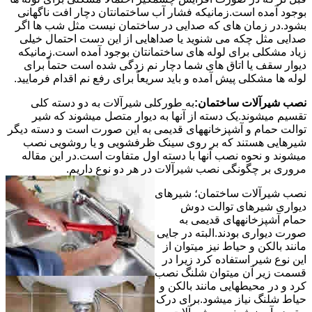
بوجود آمده است.زمانیکه فشار آب ساختمانتان دچار افت ناگهانی
بشود.در زمان های که صدایی در ساختمان نیست مثل شب ها اگر
صدایی مثل چکه می شنوید یا صداهایی از این دست احتمال خیلی
زیاد مشکلی برای لوله های ساختمانتان بوجود آمده است.زمانیکه
دیوار سقف یا اتاق های شما دچار نم زدگی شده است حتماً برای
لوله ها مشکلی پیش آمده و باید سریعاً برای رفع نم اقدام فرمایید.
نصب شیرآلات ساختمان:
به طورکلی شیرآلات به دو دسته کلی
تقسیم میشوند.یک دسته از آنها به دیوار متصل میشوند که شیر
توالت حمام و آشپزخانههای قدیمی به این صورت است و دسته دیگر
شیرهایی هستند که بر روی سینک ظرفشویی و یا روشویی نصب
میشوند و نحوه نصب آنها با دسته اول متفاوت است.در این مقاله
مروری بر چگونگی نصب شیرآلات در هر دو نوع داریم.
نصب شیرآلات ساختمان؛ شیرهای
دیواری شیرهای توالت دوش
حمام آشپزخانههای قدیمی به
صورت دیواری بودند.البته در جایی
مانند بالکن و حیاط نیز میتوان از
این نوع شیر استفاده کرد زیرا در
قسمت زیر آن میتوان شلنگ نصب
کرد و در محیطهایی مانند بالکن و
حیاط شلنگ نیاز میشود.برای درک