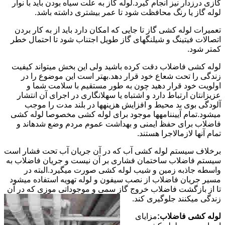
گازی درزدار نیز انجام گیرد.لوله گاز به علت سیاه بودن باید با نوار
لوله گاز یا رنگ محافظت شود تا عمر بیشتری داشته باشد.
تعمیرات لوله کشی گاز تا جایی که امکان دارد باید از به کار بردن
اتصالات فیتینگ و شیلنگهای گاز طویل اجتناب شود تا احتمال خطر
کمتر شود.
لوله کشی فاضلاب دقت کرده باشید ولی این بخش میتواند کیفیت
زندگی را تحت شعاع خود قرار دهد.بهتر است این موضوع را در
اولویت خود قرار دهید چون به طور مستقیم با سلامت شما و
عزیزانتان ارتباط دارد و اشتباه یا سهلانگاری در اجرای آن انتشار
آلودگی بوی بد محیط و افزایش هزینهها در بلند مدت را موجب
میشود.تمام آییننامهها موجود برای لوله کشی مخصوصا لوله کشی
فاضلاب برای حفظ ایمنی و بهداشت عموم مردم وضع شدهاند و
تمام آنها لازمالاجرا هستند.
برخلاف سیستم لوله کشی آب که در آن جریان آب تحت فشار است
سیستم فاضلاب ساختمان فشاری بر آن نیست و جریان فاضلاب به
واسطه جاذبه زمین و شیب لوله کشی صورت میگیرد.البته در
مسیر جریان فاضلاب از نصب سیفون و لوله تهویه استفاده میشود
تا از بازگشت فاضلاب خروج گاز سمی و موجوداتی موزی که در آن
زندگی میکنند جلوگیری کند.
لوله کشی فاضلاب:
مزایای