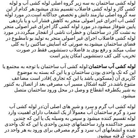
لوله کشی ساختمان به سه زیر گروه اصلی لوله کشی آب و لوله
کشی گاز و لوله کشی فاضلاب تقسیم بندی میشود.هر کدام از این
سه گروه اصلی نیازمند دانش و تخصص جداگانه است.در مورد لوله
کشی آب اجرای غیر اصولی منجر به کاهش فشار آب و یا بازدهی
پایین شوفاژ میشود.در مورد لوله کشی گاز اجرای غیر اصولی منجر
به نشت گاز در ساختمان و خطرات ناشی از انفجار میگردد.در مورد
لوله کشی فاضلاب اجرای غیر اصولی منجر به تولید بو نامطبوع در
فضای ساختمان میشود.به صورتی که آسایش ساکنین را به کلی
سلب میکند و رفع بوی بد فاضلاب دستشویی فقط در صورت
تخریب کلی کف دستشویی امکان پذیر است
لوله کشی آب ساختمان
:لوله کشی آب ساختمان با توجه به مجتمع یا
این که تک واحدی بودن ساختمان و یا این که بسته به موضوع
کاربری آن (مسکونی باشد یا این که تجاری )قادر است مضاعف
متنوع باشد.در کلیه اشکال مسیر آب مصرفی بعد از اتصال به کنتور
به شیر یکطرفه انقطاع و وصل در محل ورود ساختمان متصل
میشود.
لوله کشی اب گرم و سرد و شیر های اصلی آن:در لوله کشی آب
سرد و گرم ساختمان آب معمولاً از یک انشعاب دارای اهمیت وارد
لوله تقسیم کننده میشود و سپس به وسیله یک یا این که چندین
مسیر جداکننده وارد ساختمانهای چندین واحدی یا این که تک واحدی
شده و انشعابهای آب سرد و گرم مصرفی برای ورود به هر واحد در
حیث گرفته میشود.