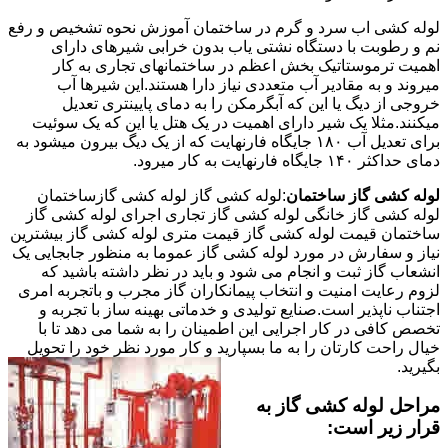
لوله کشی اب سرد و گرم در ساختمان آموزش نحوه تشخیص و رفع
نم و رطوبت با دستگاه نشتی یاب بدون خرابی شیرهای دارای
اهمیت ترموستاتیک بخش اعظم در ساختمانهای تجاری به کار
میروند و به مقادیر آب متعددی نیاز دارا هستند.این شیرها آب
خروجی از دیگ یا این که آبگرمکن را به دمای پایینتری تعدیل
میکنند.مثلا یک شیر دارای اهمیت در یک هتل یا این که یک سوئیت
برای تعدیل آب ۱۸۰ جایگاه فارنهایت که از یک دیگ بیرون میشود به
دمای حداکثر ۱۴۰ جایگاه فارنهایت به کار میرود.
لوله کشی گاز ساختمان
:لوله کشی گاز لوله کشی گازساختمان
لوله کشی گاز خانگی لوله کشی گاز تجاری اجرای لوله کشی گاز
ساختمان قیمت لوله کشی گاز قیمت متری لوله کشی گاز بیشترین
نیاز و سفارش در مورد لوله کشی گاز عموما به منظور جابجایی یک
انشعاب گاز ثبت و انجام می شود و باید در نظر داشته باشید که
لزوم رعایت امنیت و انتخاب پیمانکاران گاز مجرب و باتجربه امری
اجتناب ناپذیر است.صنایع تولیدی و خدماتی بهینه ساز با تجربه و
تخصص کافی در کار اجرایی این اطمینان را به شما می دهد تا با
خیال راحت کارتان را به ما بسپارید و کار مورد نظر خود را تحویل
بگیرید.
مراحل لوله کشی گاز به
قرار زیر است: