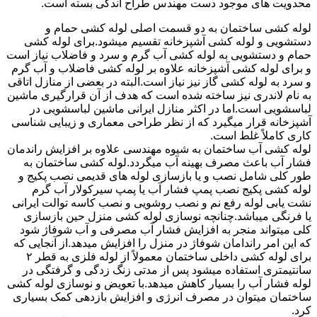
محدویت های موجود دست مهندس طراح اندکی بسته است.
لوله کشی ساختمان به دو قسمت اصلی لوله کشی حمام و
دستشویی و لوله کشی آشپزخانه تقسیم میشود.برای لوله کشی
حمام و دستشویی به لوله کشی آب گرم و سرد و فاضلاب نیاز است
و برای لوله کشی آشپزخانه علاوه بر لوله کشی فاضلاب و آب گرم
و سرد به لوله کشی گاز نیز نیاز است.البته در بعضی از منازل اتاقی
به نام لاندری نیز ساخته شده است که هدف از آن قرارگیری ماشین
لباسشویی است.اما در اکثر منازل ایرانی ماشین لباسشویی در
آشپزخانه قرار میگیرد که از نظر طراحی معماری و زیبایی شناسی
کاری کاملاً غلط است.
لوله کشی آب ساختمان به شیوه مهندسی علاوه بر افزایش راندمان
فشار آب باعث مصرف بهینه آب میگردد.لوله کشی ساختمان به
طور کلی شامل نصب و یا بازسازی لوله های قدیمی نصب پکیج و
لوله کشی پکیج نصب پمپ فشار آب یا پمپ سیرکولار آب گرم
نشت یابی لوله رفع نم و نصب روشویی و نصب کاسه توالت ایرانی
یا فرنگی میباشد.چنانچه نوسازی لوله کشی منزل حین بازسازی
کلی میتواند منجر به افزایش فشار آب مصرفی و آب شوفاژ شود
که این امر راندامان شوفاژ در منزل را افزایش میدهد.از آنجایی که
برای لوله کشی داخلی ساختمان معمولاً از لوله فلزی به قطر ۲
سانتیمتری استفاده میشود پس از مدتی زنگ زدگی و گرفتگی در
لوله فشار آب را بسیار کاهش میدهد.با تعویض و نوسازی لوله کشی
ساختمان میتوان در مصرف انرژی و افزایش بازدهی کمک بسیاری
کرد.