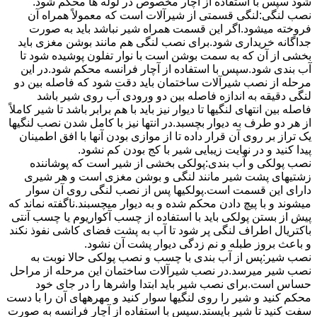
شود سپس با استفاده از آچار مخصوص در لوله ها محکم شود.
نصب لنگی:لنگی قسمتی از شیرآلات است که معمولاً همراه آن
فروخته میشود.اگر این قسمت همراه شیر نباشد باید به صورت
جداگانه خریداری شود.برای نصب لنگی هم مانند بوشن مغزی باید
بخشی از آن که به سمت بوشن است با نوار تفلون پوشیده شود تا
آب بندی شود.سپس با استفاده از آچار فرانسه محکم شود.در این
مرحله از نصب شیرآلات ساختمان باید دقت شود که فاصله بین دو
لنگی دقیقه به اندازه فاصله بین دو ورودی آب روی شیر باشد
فاصله بین انتهای لنگیها تا دیوار نیز باید با هم برابر باشد تا شیر کاملاً
از هر دو طرف به دیوار بچسبد.در انتها نیز با کامل شدن نصب لنگیها
یک تراز بر روی آن قرار داده تا از موازی بودن آنها با افق اطمینان
پیدا کنید و در نهایت زیبایی شیر با کج بودن کم نشود.
نصب پولکی و آب بندی:پولکی بخشی از شیر است که پوشاننده
زشتیهای پشت شیر مانند لنگی و بوشن مغزی است و هر شیری
دارای این قسمت است.پولکیها پس از نصب لنگی روی آن سوار
میشوند و با پیچ دادن محکم شده و به دیوار میچسبند.ناگفته نماند که
پیش از بستن پولکی باید با استفاده از چسب آکواریوم یا چسب آنتی
باکتریال اطراف لنگی پر شود تا آب به پشت فضای کاشی نفوذ نکند
و باعث بروز طبله و نم زدگی دیوار پشت آن نشود.
نصب شیر:پس از آب بندی با چسب و نصب پولکی حالا نوبت به
نصب شیر میرسد.در نصب شیرآلات ساختمان این مرحله از مراحل
حساس است.برای نصب شیر باید ابتدا واشرها را در جای خود
محکم کنید و شیر را روی لنگیها سوار کنید و مهرههای آن را با دست
سفت کنید تا شیر بایستد.سپس با استفاده از آچار فرانسه به صورت