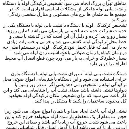
مناطق تهران بزرگ انجام می شود تشخیص ترکیدگی لوله با دستگاه
و نشت یابی لوله ها یکی از مشکلات اساسی افرادی است که در
مجتمع ها ساختمان ها برج های مسکونی و منازل شخصی زندگی
می کنند.
تشخیص ترکیدگی لوله با دستگاه یا نشت یابی لوله با دستگاه یکی از
خدمات شرکت خدمات ساختمانی پارسیان می باشد که این روزها
بسیار رواج پیدا کرده و دلیل آن این است که در گذشته با سعی و
خطا محل ترکیدگی لوله کشف می شد و خرابی و خسارات زیادی
به بار می آمد که قابل تحمل نبود.ترکیدگی لوله در سیستم اصلی چه
در زمان کوتاه یا زمان طولانی باعث اسیب زدن لوله می شود
بسیار خطرناک و خرابی به بار می آورد چون قطع اتصال آب محیط
اطراف را در بر دارد.
دستگاه نشت یابی لوله آب برای نشت یابی لوله با دستگاه بدون
خرابی استفاده می شود و این دستگاه با شناسایی امواج صوتی محل
ترکیدگی لوله را تشخیص می دهد یعنی اگر آب در زیر زمین یا
دیوارها نشتی داشته باشد صدای نشت آب را شناسایی می کند و این
کار باعث می شود که برای تشخیص مکان ترکیدگی لوله نخواهید
کل محدوده ساختمان را بکنید تا مشکل را پیدا کنید.
نشتی لوله آب باعث ایجاد صدا و یا همان امواج صوتی می شود زیرا
حجم آب مدام از یک محفظه باز شده لوله میخواهد خروج کند و این
باعث می شود شدت خروج آب زیاد یا کم باشد و صدای این خروج
آب نیز زیاد یا کم می باشد اما با گوش انسان قابل شناسایی نیست