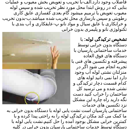
فاضلاب وجود دارد.الف-با تخریب و تعویض بخش معیوب و عملیات
بنایی که در روش ابتدا محل مورد نظر تخریب شده و سپس لوله
معیوب تعویض یا ترمیم میشود گام بعدی کفسازی عایق کاری
رطوبتی و سپس بازسازی محل تخریب شده میباشد.ب-بدون تخریب
و خرابکاری با عایق سیال و مواد نانو پ-عایقکاری و آب بندی با
تکنولوژی نانو و پلیمری بدون خرابی
تشخیص ترکیدگی لوله:
با
دستگاه بدون خرابی توسط
خدمات ساختمانی پارسیان با
دستگاه های فوق العاده
پیشرفته و تکنسین های فنی با
تجربه انجام می شود اگر در
منزلتان نشتی لوله آب وجود
دارد اما نمی دانید لوله های
کدام قسمت دچار ترکیدگی و
نشتی شده و می ترسید کل
ساختمان را خراب کنید دست
نگه دارید راه چاره این مشکل
نزد تکنسین های خدمات
ساختمانی پارسیان است نشت یابی لوله با دستگاه بدون خرابی به
ما کمک می کند مکان ترکیدگی لوله را به راحتی پیدا کرده و با
کمترین خرابی مشکل بوجود آمده را حل کنیم.نشت یابی لوله با
دستگاه توسط خدمات ساختمانی پارسیان بدون خرابی در کلیه