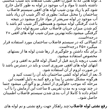
لوله هایی که به صورت افقی نصب شدهاند باید شیب مناسبی
داشته باشند تا مواد و آب موجود در لوله به طور کامل خارج
شود.کم یا زیاد بودن شیب لوله های افقی سیستم فاضلاب
ساختمان را مختل میکند؛ بطوری که اگر شیب آن زیاد باشد
آب موجود در لوله سریعتر از مواد خارج میشود در نتیجه
باعث گرفتگی لوله میشود.و همینطور اگر شیب کم باشد با
کم شدن میزان جریان فاضلاب خیلی سریع لوله دچار
گرفتگی میشود.نکته:بهترین میزان شیب لوله های افقی «۲
درجه»است.
اتصالاتی که در سیستم فاضلاب ساختمان مورد استفاده قرار
میگیرد «۴۵ درجه»است.
برای نگه داشتن و جلوگیری از رها شدن لوله ها از بستهای
مخصوص استفاده میشود.
نصب دریچه بازدید قبل از اتصال لوله قائم به افقی و در
انتهای لوله های افقی ضروری است و باید در دسترس باشد تا
در صورت لزوم از آن استفاده شود.
بعد از اتمام لوله کشی ساختمان باید آن را تست کنید و
هرگونه مشکل نشتی را پیدا و رفع کنید.به دلیل اهمیت این
مرحله که موجب جلوگیری از انتشار بو و آلودگی میشود حتما
در چند نوبت و به مدت تقریبی ۵ ساعت این آزمایش را با آب
انجام داده تا کاملا از آب بندی شدن سیستم فاضلاب اطمینان
حاصل شود..
رفع نشتی لوله فاضلاب
:چند راهکار جهت رفع نشتی و نم لوله های