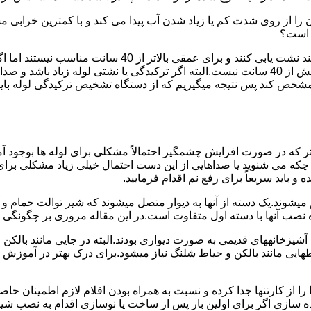
ا از روی شدت کم یا زیاد شدن آب پیدا می کند و با کمترین خرابی م
ر است؟
دستگاه های نشت یابی لوله صوتی تا عمق 40 سانتی متری را 
ص کند پس نتیجه میگیریم که از دستگاه تشخیص ترکیدگی لوله باید د
تر که در صورت افزایش چشمگیر احتمالاً مشکلی برای لوله ها بوجود آ
 می شنوید یا صداهایی از این دست احتمال خیلی زیاد مشکلی برای لو
 باید سریعاً برای رفع نم اقدام فرمایید.
میشوند.یک دسته از آنها به دیوار متصل میشوند که شیر توالت حمام 
صب آنها با دسته اول متفاوت است.در این مقاله مروری بر چگونگی نص
انههای قدیمی به صورت دیواری بودند.البته در جایی مانند بالکن و ح
هایی مانند بالکن و حیاط شلنگ نیاز میشود.برای درک بهتر در آموزش
 از کارتنها جدا کرده و نسبت به همراه بودن اقلام لازم اطمینان حاص
ه سازی اگر برای اولین بار پس از ساخت یا نوسازی اقدام به نصب ش