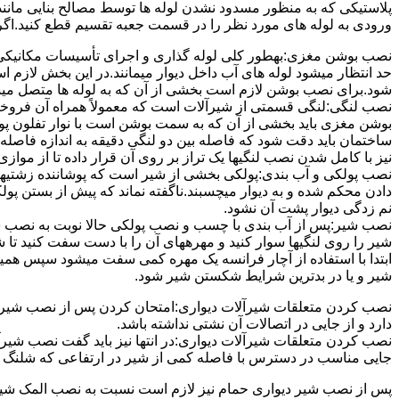
پلاستیکی که به منظور مسدود نشدن لوله ها توسط مصالح بنایی مانند 
ورودی به لوله های مورد نظر را در قسمت جعبه تقسیم قطع کنید.اگ
نصب بوشن مغزی:بهطور کلی لوله گذاری و اجرای تأسیسات مکانیکی پ
حد انتظار میشود لوله های آب داخل دیوار میمانند.در این بخش لازم
شود.برای نصب بوشن لازم است بخشی از آن که به لوله ها متصل میشود 
نصب لنگی:لنگی قسمتی از شیرآلات است که معمولاً همراه آن فروخته
بوشن مغزی باید بخشی از آن که به سمت بوشن است با نوار تفلون پو
ساختمان باید دقت شود که فاصله بین دو لنگی دقیقه به اندازه فاصله بین
نیز با کامل شدن نصب لنگیها یک تراز بر روی آن قرار داده تا از موازی ب
نصب پولکی و آب بندی:پولکی بخشی از شیر است که پوشاننده زشتیه
دادن محکم شده و به دیوار میچسبند.ناگفته نماند که پیش از بستن پول
نم زدگی دیوار پشت آن نشود.
نصب شیر:پس از آب بندی با چسب و نصب پولکی حالا نوبت به نصب ش
شیر را روی لنگیها سوار کنید و مهرههای آن را با دست سفت کنید تا
ابتدا با استفاده از آچار فرانسه یک مهره کمی سفت میشود سپس هم
شیر و یا در بدترین شرایط شکستن شیر شود.
نصب کردن متعلقات شیرآلات دیواری:امتحان کردن پس از نصب شیرآلات 
دارد و از جایی در اتصالات آن نشتی نداشته باشد.
نصب کردن متعلقات شیرآلات دیواری:در انتها نیز باید گفت نصب شیر
جایی مناسب در دسترس با فاصله کمی از شیر در ارتفاعی که شلنگ با 
پس از نصب شیر دیواری حمام نیز لازم است نسبت به نصب المک شیر