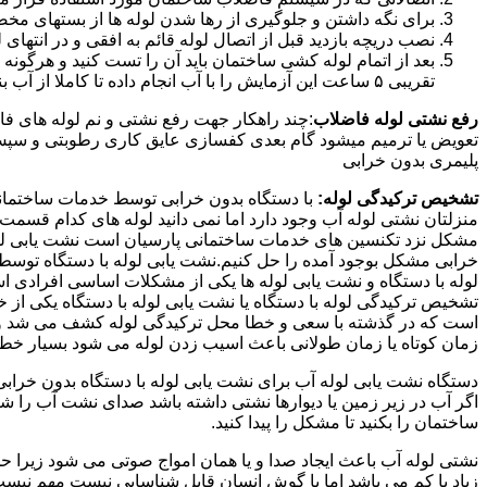
برای نگه داشتن و جلوگیری از رها شدن لوله ها از بستهای مخ
نصب دریچه بازدید قبل از اتصال لوله قائم به افقی و در انته
بعد از اتمام لوله کشی ساختمان باید آن را تست کنید و هرگونه
تقریبی ۵ ساعت این آزمایش را با آب انجام داده تا کاملا از آب بندی شدن سیستم فاضلاب اطمینان حاصل شود..
رفع نشتی لوله فاضلاب
:چند راهکار جهت رفع نشتی و نم لوله های ف
تعویض یا ترمیم میشود گام بعدی کفسازی عایق کاری رطوبتی و سپس ب
پلیمری بدون خرابی
تشخیص ترکیدگی لوله:
با دستگاه بدون خرابی توسط خدمات ساختمانی 
منزلتان نشتی لوله آب وجود دارد اما نمی دانید لوله های کدام قسم
مشکل نزد تکنسین های خدمات ساختمانی پارسیان است نشت یابی لوله ب
خرابی مشکل بوجود آمده را حل کنیم.نشت یابی لوله با دستگاه توس
لوله با دستگاه و نشت یابی لوله ها یکی از مشکلات اساسی افرادی
تشخیص ترکیدگی لوله با دستگاه یا نشت یابی لوله با دستگاه یکی از 
است که در گذشته با سعی و خطا محل ترکیدگی لوله کشف می شد و خر
زمان کوتاه یا زمان طولانی باعث اسیب زدن لوله می شود بسیار خطر
دستگاه نشت یابی لوله آب برای نشت یابی لوله با دستگاه بدون خراب
اگر آب در زیر زمین یا دیوارها نشتی داشته باشد صدای نشت آب را 
ساختمان را بکنید تا مشکل را پیدا کنید.
نشتی لوله آب باعث ایجاد صدا و یا همان امواج صوتی می شود زیرا ح
زیاد یا کم می باشد اما با گوش انسان قابل شناسایی نیست مهم نیس