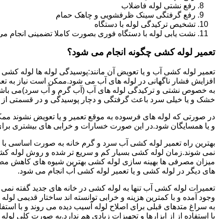
رفع نشتی لوله فاضلاب
رفع گرفتگی سینک ظرفشویی و چاهک حمام
تشخیص ترکیدگی لوله با دستگاه
نشت یابی لوله با دستگاه فوری بصورت کاملا تضمینی انجام می 
تعمیر لوله کشی چگونه انجام می شود؟
تعمیر لوله کشی آب و یا تعویض آن مانند:پوسیدگی لوله ها لوله کشی غ
افزایش فشار ناگهانی در لوله های آب می شود.ممکن است نیاز به تع
به خصوص نشتی و ترکیدگی لوله های آب (آب گرم و آب سرد)می باشد.د
خشک و یا خیلی سرد باعث گرفتگی و دچار پوسیدگی و در قسمتی از ل
در صورتی که لوله های فرسوده به موقع تعمیر و یا تعویض نشوند مم
و یا همسایگان شود.در این صورت خسارات و خرابی های بیشتری برای خ
بهترین راه تعمیر لوله کشی آب سرد و گرم خانه به صورت اساسی با 
نمی شوند.زمان لوله کشی بسیار کم و سریع تر شده و روش لوله کشی
میزان مصرفی ها بهینه سازی لوله کشی بهترین شیوه های کاهش مصرف
های دیگر در لوله کشی و یا تعمیر لوله کشی آب انجام می شود.
تعمیرات لوله کشی آب تنها به لوله کشی در خانه های جدید گفته نم
وجود آمده و با کمترین هزینه و خرابی توانسته اند ساختار قدیمی لول
به سراغ متدهای قبلی برای اصلاح لوله آسیب دیده می روند و با استف
یا استفاده از از ابزارها و تجهیزات زیادی هم ندارد.به صورت کلی لول