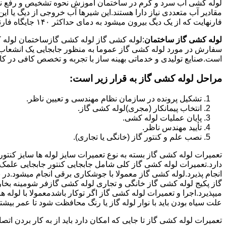
لوله کشی اب سرد و گرم در ساختمان آموزش نحوه تشخیص و رفع نم و
فارنهایت که از یک دیگ بیرون میشود به دمای حداکثر ۱۴۰ جایگاه فارنهایت به کار میرود.
لوله کشی گاز ساختمان
:لوله کشی گاز لوله کشی گازساختمان لوله 
سفارش در مورد لوله کشی گاز عموما به منظور جابجایی یک انشعاب گاز
است.صنایع تولیدی و خدماتی بهینه ساز با تجربه و تخصص کافی در کار ا
مراحل لوله کشی گاز به قرار زیر است:
تشکیل پرونده در سازمان نظام مهندسی و تعیین ناظر.
انتخاب پیمانکار (مجری)لوله کشی گاز.
پایان عملیات لوله کشی.
تأیید مهندس ناظر.
نصب علم و کنتور گاز (خانگی یا تجاری).
تعمیرات لوله کشی گاز بسته به نوع تعمیرات سایز لوله ها سایز کنتور
دارد.تعمیرات لوله کشی گاز کلی شامل جابجایی کنتور جابجایی علمک 
انجام پذیرد.لوله کشی گاز معمولا با جوشکاری برقی انجام میشود.در 
گاز پکیج لوله کشی گاز خانگی و تجاری لوله کشی گازفر شومینه بخا
میپذیرد.اجرا و تعمیرات لوله کشی گاز اگر توکار باشدمعمولا با لوله ها
علت سیاه بودن باید با نوار لوله گاز یا رنگ محافظت شود تا عمر بیشت
تعمیرات لوله کشی گاز تا جایی که امکان دارد باید از به کار بردن ات