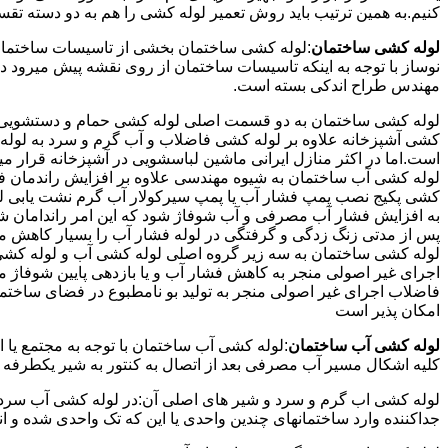
کنیم.به همین ترتیب باید روش تعمیر لوله کشی را هم به دو دسته تق
لوله کشی ساختمان
:لوله کشی ساختمان بخشی از تاسیسات ساختمان
نوساز با توجه به اینکه تاسیسات ساختمان از روی نقشه پیش میرود 
مهندس طراح اندکی بسته است.
لوله کشی ساختمان به دو قسمت اصلی لوله کشی حمام و دستشویی و 
کشی آشپزخانه علاوه بر لوله کشی فاضلاب و آب گرم و سرد به لوله ک
است.اما در اکثر منازل ایرانی ماشین لباسشویی در آشپزخانه قرار م
لوله کشی آب ساختمان به شیوه مهندسی علاوه بر افزایش راندمان ف
کشی پکیج نصب پمپ فشار آب یا پمپ سیرکولار آب گرم نشت یابی لول
پس از مدتی زنگ زدگی و گرفتگی در لوله فشار آب را بسیار کاهش م
لوله کشی ساختمان به سه زیر گروه اصلی لوله کشی آب و لوله کشی 
اجرای غیر اصولی منجر به کاهش فشار آب و یا بازدهی پایین شوفاژ 
فاضلاب اجرای غیر اصولی منجر به تولید بو نامطبوع در فضای ساخ
امکان پذیر است
لوله کشی آب ساختمان
:لوله کشی آب ساختمان با توجه به مجتمع یا 
کلیه اشکال مسیر آب مصرفی بعد از اتصال به کنتور به شیر یکطرفه
لوله کشی اب گرم و سرد و شیر های اصلی آن:در لوله کشی آب سرد و 
جداکننده وارد ساختمانهای چندین واحدی یا این که تک واحدی شده و 