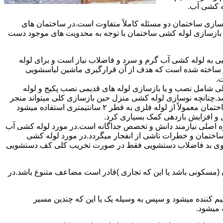
ه کشی آب.
ازی ساختمان دو مسئله کاملاً متفاوت است.در ساختمان های
در بازسازی لوله کشی ساختمان با توجه به محدویت های موجود دست
به لوله کشی آب گرم و سرد و فاضلاب نیاز است و برای لوله
 نیز ساخته شده است که هدف از آن قرارگیری ماشین لباسشویی
.
 شامل نصب و یا بازسازی لوله های قدیمی نصب پکیج و لوله
.چنانچه نوسازی لوله کشی منزل حین بازسازی کلی میتواند منجر
به افزایش فشار آب مصرفی و آب شوفاژ شود که این امر راندامان شوفاژ در منزل را افزایش میدهد.از آنجایی که برای لوله کشی داخلی ساختمان معمولاً از لوله فلزی به قطر ۲ سانتیمتری استفاده میشود
 و افزایش بازدهی کمک بسیاری کرد.
ه اصلی نیازمند دانش و تخصص جداگانه است.در مورد لوله کشی آب
ساختمان و خطرات ناشی از انفجار میگردد.در مورد لوله کشی
فع بوی بد فاضلاب دستشویی فقط در صورت تخریب کلی کف دستشویی
ن (مسکونی باشد یا این که تجاری )قادر است مضاعف متنوع باشد.در
م کننده میشود و سپس به وسیله یک یا این که چندین مسیر
 میشود.