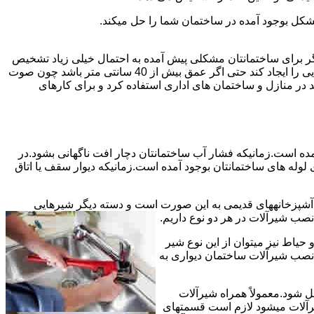
شکل بوجود آمده در ساختمان شما را حل میکند.
می توانند نشت یابی کنند و برای عمقی بالاتر از 40 سانت مناسب نیستند اما اگر برای ساختمانتان مشکلی پیش آمده به احتمال خیلی زیاد تشخیص
به درستی انجام می شود زیرا عمق ترکیدگی معمولاً در ساختمان ها بیش از 40 سانت نیست.البته اگر ترکیدگی یا نشتی لوله زیاد باشد و صدایی را ایجاد کند حتی اگر عمق بیش از 40 سانتی متر باشد چون صوت
ر منازل و ساختمان های اداری استفاده کرد و برای کارهای
مده است.زمانیکه فشار آب ساختمانتان دچار افت ناگهانی بشود.در
له های ساختمانتان بوجود آمده است.زمانیکه دیوار سقف یا اتاق
و آشپزخانههای قدیمی به این صورت است و دسته دیگر شیرهایی
ب شیرآلات در هر دو نوع داریم.
یاط نیز میتوان از این نوع شیر
 نصب شیرآلات ساختمان دیواری به
ل شود.معمولاً همراه شیرآلات
یرآلات میشود لازم است قسمتهای