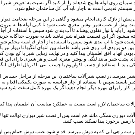
سیمان روی لوله ها پیچ شدهاند را باز کنید.اگر نسبت به تعویض شیر ا
ر سیستم قدیمی است به ناچار باید آب کل ساختمان قطع شود.
یش از نازک کاری انجام میشود و گاهی در این مرحله ضخامت دیوار ب
 است پیش از نصب شیر بوشن مغزی نصب شود تا کمی لوله ها به بیرون بی
را باید با نوار تفلون پوشاند تا آب بندی شود سپس با استفاده از آ
 میشود.اگر این قسمت همراه شیر نباشد باید به صورت جداگانه خرید
شیده شود تا آب بندی شود.سپس با استفاده از آچار فرانسه محکم شود
 دو ورودی آب روی شیر باشد فاصله بین انتهای لنگیها تا دیوار نیز باید ب
ودن آنها با افق اطمینان پیدا کنید و در نهایت زیبایی شیر با کج بودن ک
ای پشت شیر مانند لنگی و بوشن مغزی است و هر شیری دارای این قس
کی باید با استفاده از چسب آکواریوم یا چسب آنتی باکتریال اطراف لن
یر میرسد.در نصب شیرآلات ساختمان این مرحله از مراحل حساس است.
 شیر بایستد.سپس با استفاده از آچار فرانسه به صورت یکییکی اقدام
ین کار را برای مهره دیگر انجام دهید.اگر یک مهره کامل سفت شود 
ساختمان لازم است نصبت به عملکرد مناسب آن اطمینان پیدا کنید.برا
آلات دیواری همگی مانند هم است.پس از نصب شیر دیواری توالت تنها 
زمین برخورد پیدا نمیکند نصب کنید.
 سه راهی آبی که به دوش میرسد اقدام شود.نصب دوش حمام پس از نص