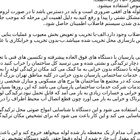
صوص استفاده میشود.
ای لوله های افقی ضروری است و باید در دسترس باشد تا در صورت لزوم 
 مشکل نشتی را پیدا و رفع کنید.به دلیل اهمیت این مرحله که موجب جلو
اضلاب وجود دارد.الف-با تخریب و تعویض بخش معیوب و عملیات بنای
ازسازی محل تخریب شده میباشد.ب-بدون تخریب و خرابکاری با عایق سی
پارسیان با دستگاه های فوق العاده پیشرفته و تکنسین های فنی با تج
ت دچار ترکیدگی و نشتی شده و می ترسید کل ساختمان را خراب کنید دس
ا دستگاه بدون خرابی به ما کمک می کند مکان ترکیدگی لوله را به را
ط خدمات ساختمانی پارسیان بدون خرابی در کلیه مناطق تهران بزرگ
 است که در مجتمع ها ساختمان ها برج های مسکونی و منازل شخصی زن
خدمات شرکت خدمات ساختمانی پارسیان می باشد که این روزها بسیار رو
ابی و خسارات زیادی به بار می آمد که قابل تحمل نبود.ترکیدگی لو
ناک و خرابی به بار می آورد چون قطع اتصال آب محیط اطراف را در بر
ی استفاده می شود و این دستگاه با شناسایی امواج صوتی محل ترکیدگ
شناسایی می کند و این کار باعث می شود که برای تشخیص مکان ترکیدگ
جم آب مدام از یک محفظه باز شده لوله میخواهد خروج کند و این باع
ت که مقدار آب خارج شده از لوله دقیقا چقدر باشد دستگاه تشخیص تر