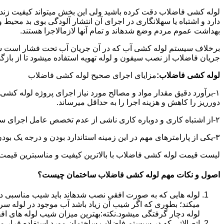
لوله کشی فاضلاب دقت کرده باشید ولی این بخش میتواند کیفیت زندگ
دارد و اشتباه یا سهلانگاری در اجرای آن انتشار آلودگی بوی بد محی
بهداشت عموم مردم وضع شدهاند و تمام آنها لازمالاجرا هستند.
برخلاف سیستم لوله کشی آب که در آن جریان آب تحت فشار است سی
جریان فاضلاب از نصب سیفون و لوله تهویه استفاده میشود تا از با
لوله کشی فاضلاب:
مزایای اجرای صحیح لوله کشی فاضلاب
۱-برآورد دقیق مقدار مواد و مصالح مورد نیاز اجرای پروژه لوله کشی
دورریز را کاهش و هزینه اجرا را به حداقل میرساند.
۲-از اشتباه کاری و دوباره کاری ناشی از عدم تخصص عامل اجرای سیستم فاضلاب جلوگیری میشود.
۳-یکی از پارامترهای مهم در این زمینه استاندارد بودن و درجه یک بودن لوازم تاسیسات بهداشتی است که افزایش طول عمر سیستم فاضلاب را در پی خواهد داشت.
لیست قیمت لوله کشی فاضلاب با بالاترین کیفیت و مناسبترین قیمت به صورت 24 ساعته 
اصول و نکات مهم لوله کشی فاضلاب ساختمان چیست؟
لوله هایی که به صورت افقی نصب شدهاند باید شیب مناسبی داش
میکند؛ بطوری که اگر شیب آن زیاد باشد آب موجود در لوله سر
لوله دچار گرفتگی میشود.نکته:بهترین میزان شیب لوله های افقی «۲ درجه
اتصالاتی که در سیستم فاضلاب ساختمان مورد استفاده قرار میگیرد «۴۵ در