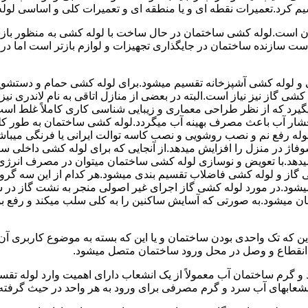
سیم کرد.تعمیرات نقطه ای و یا منطقه ای و تعمیرات کلی و اساسی لول
 است.لوله کشی ساختمان در حال ساخت با لوله کشی به منظور بازس
دست سازنده ساختمان در جایگذاری تجهیزات و لوازم بازتر است اما 
لوله کشی آشپزخانه تقسیم میشود.برای لوله کشی حمام و دستشویی 
شی گاز نیز نیاز است.البته در بعضی از منازل اتاقی به نام لاندری
یگیرد که از نظر طراحی معماری و زیبایی شناسی کاری کاملاً غلط است
شار آب باعث مصرف بهینه آب میگردد.لوله کشی ساختمان به طور کلی
ه رفع نم و نصب روشویی و نصب کاسه توالت ایرانی یا فرنگی میباشد
یدهد.با تعویض و نوسازی لوله کشی ساختمان میتوان در مصرف انرژی
گاز و لوله کشی فاضلاب تقسیم بندی میشود.هر کدام از این سه گرو
میشود.در مورد لوله کشی گاز اجرای غیر اصولی منجر به نشت گاز در 
تمان میشود.به صورتی که آسایش ساکنین را به کلی سلب میکند و ر
این که تک واحدی بودن ساختمان و یا این که بسته به موضوع کاربری آ
 انقطاع و وصل در محل ورود ساختمان متصل میشود.
گرم ساختمان آب معمولاً از یک انشعاب دارای اهمیت وارد لوله تقسی
انشعابهای آب سرد و گرم مصرفی برای ورود به هر واحد در حیث گرفته