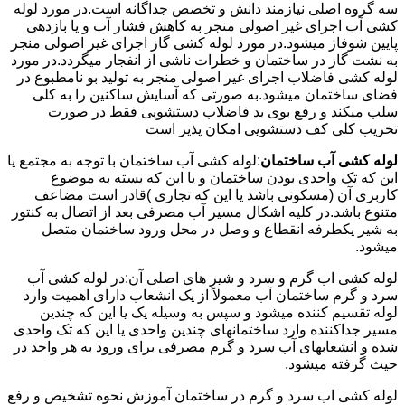
سه گروه اصلی نیازمند دانش و تخصص جداگانه است.در مورد لوله
کشی آب اجرای غیر اصولی منجر به کاهش فشار آب و یا بازدهی
پایین شوفاژ میشود.در مورد لوله کشی گاز اجرای غیر اصولی منجر
به نشت گاز در ساختمان و خطرات ناشی از انفجار میگردد.در مورد
لوله کشی فاضلاب اجرای غیر اصولی منجر به تولید بو نامطبوع در
فضای ساختمان میشود.به صورتی که آسایش ساکنین را به کلی
سلب میکند و رفع بوی بد فاضلاب دستشویی فقط در صورت
تخریب کلی کف دستشویی امکان پذیر است
لوله کشی آب ساختمان
:لوله کشی آب ساختمان با توجه به مجتمع یا
این که تک واحدی بودن ساختمان و یا این که بسته به موضوع
کاربری آن (مسکونی باشد یا این که تجاری )قادر است مضاعف
متنوع باشد.در کلیه اشکال مسیر آب مصرفی بعد از اتصال به کنتور
به شیر یکطرفه انقطاع و وصل در محل ورود ساختمان متصل
میشود.
لوله کشی اب گرم و سرد و شیر های اصلی آن:در لوله کشی آب
سرد و گرم ساختمان آب معمولاً از یک انشعاب دارای اهمیت وارد
لوله تقسیم کننده میشود و سپس به وسیله یک یا این که چندین
مسیر جداکننده وارد ساختمانهای چندین واحدی یا این که تک واحدی
شده و انشعابهای آب سرد و گرم مصرفی برای ورود به هر واحد در
حیث گرفته میشود.
لوله کشی اب سرد و گرم در ساختمان آموزش نحوه تشخیص و رفع