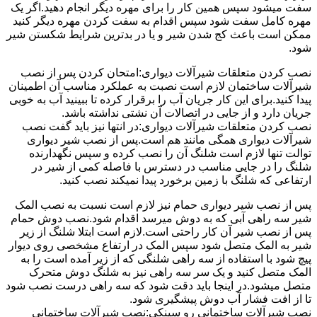
سفت میشود سپس همین کار را برای مهره دیگر انجام دهید.اگر یک
مهره کامل سفت شود سپس اقدام به سفت کردن مهره دیگر کنید
ممکن است باعث کج شدن شیر و یا در بدترین شرایط شکستن شیر
شود.
نصب کردن متعلقات شیرآلات دیواری:امتحان کردن پس از نصب
شیرآلات ساختمان لازم است نصبت به عملکرد مناسب آن اطمینان
پیدا کنید.برای این کار جریان آب را برقرار کرده تا ببینید آب به خوبی
جریان دارد و از جایی در اتصالات آن نشتی نداشته باشد.
نصب کردن متعلقات شیرآلات دیواری:در انتها نیز باید گفت نصب
شیرآلات دیواری همگی مانند هم است.پس از نصب شیر دیواری
توالت تنها لازم است شلنگ آن را نصب کرده و سپس نگهدارنده
شلنگ را در جایی مناسب در دسترس با فاصله کمی از شیر در
ارتفاعی که شلنگ با زمین برخورد پیدا نمیکند نصب کنید.
پس از نصب شیر دیواری حمام نیز لازم است نسبت به نصب المک
شیر سه راهی آبی که به دوش میرسد اقدام شود.نصب دوش حمام
پس از نصب شیر آن کار راحتی است.لازم است ابتلا شلنگ از زیر
شیر به المک متصل شود سپس المک در ارتفاع مشخصی روی دیوار
پیچ شود با استفاده از سه راهی شلنگی که از زیر آمده است را به
المک متصل کنید و یک سر سه راهی نیز به شلنگ دوش متحرک
متصل میشود.در اینجا باید دقت شود که سه راهی درست نصب شود
تا از افت فشار آب دوش پیشگیری شود.
نصب شیرآلات ساختمانی رو سینکی:نصب شیرآلات ساختمانی