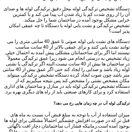
دستگاه تشخیص ترکیدگی لوله محل دقیق ترکیدگی لوله ها و صدای
آن را از روی شدت کم یا زیاد شدن آب پیدا می کند و با کمترین
خرابی مشکل بوجود آمده در ساختمان شما را حل میکند.
تشخیص ترکیدگی و نشت یابی لوله با دستگاه تا چه عمقی امکان
پذیر است؟
دستگاه های نشت یابی لوله صوتی تا عمق 40 سانتی متری را می
توانند نشت یابی کنند و برای عمقی بالاتر از 40 سانت مناسب
نیستند اما اگر برای ساختمانتان مشکلی پیش آمده به احتمال خیلی
زیاد تشخیص به درستی انجام می شود زیرا عمق ترکیدگی معمولاً
در ساختمان ها بیش از 40 سانت نیست.البته اگر ترکیدگی یا نشتی
لوله زیاد باشد و صدایی را ایجاد کند حتی اگر عمق بیش از 40 سانتی
متر باشد چون صوت ایجاد کرده دستگاه تشخیص ترکیدگی میتواند
مکان مشخص نشتی را مشخص کند پس نتیجه میگیریم که از
دستگاه تشخیص ترکیدگی لوله باید در منازل و ساختمان های اداری
استفاده کرد و برای کارهای صنعتی باید از راه های دیگری بهره برد.
ترکیدگی لوله آب در چه زمان هایی رخ می دهد؟
میزان استفاده از آب با توجه به مبلغ قبض آب نسبت به ماه های
قبل تر که در صورت افزایش چشمگیر احتمالاً مشکلی برای لوله ها
بوجود آمده است.زمانیکه فشار آب ساختمانتان دچار افت ناگهانی
بشود.در زمان های که صدایی در ساختمان نیست مثل شب ها اگر