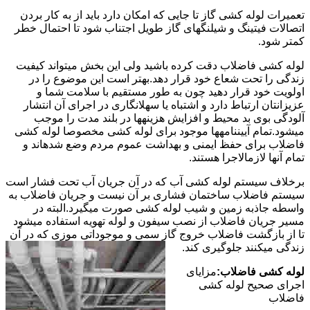
تعمیرات لوله کشی گاز تا جایی که امکان دارد باید از به کار بردن
اتصالات فیتینگ و شیلنگهای گاز طویل اجتناب شود تا احتمال خطر
کمتر شود.
لوله کشی فاضلاب دقت کرده باشید ولی این بخش میتواند کیفیت
زندگی را تحت شعاع خود قرار دهد.بهتر است این موضوع را در
اولویت خود قرار دهید چون به طور مستقیم با سلامت شما و
عزیزانتان ارتباط دارد و اشتباه یا سهلانگاری در اجرای آن انتشار
آلودگی بوی بد محیط و افزایش هزینهها در بلند مدت را موجب
میشود.تمام آییننامهها موجود برای لوله کشی مخصوصا لوله کشی
فاضلاب برای حفظ ایمنی و بهداشت عموم مردم وضع شدهاند و
تمام آنها لازمالاجرا هستند.
برخلاف سیستم لوله کشی آب که در آن جریان آب تحت فشار است
سیستم فاضلاب ساختمان فشاری بر آن نیست و جریان فاضلاب به
واسطه جاذبه زمین و شیب لوله کشی صورت میگیرد.البته در
مسیر جریان فاضلاب از نصب سیفون و لوله تهویه استفاده میشود
تا از بازگشت فاضلاب خروج گاز سمی و موجوداتی موزی که در آن
زندگی میکنند جلوگیری کند.
لوله کشی فاضلاب:
مزایای
اجرای صحیح لوله کشی
فاضلاب