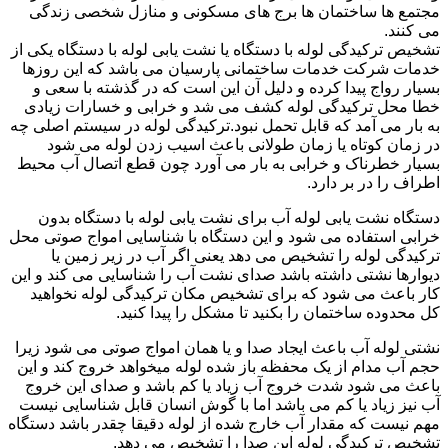
مجتمع ها ساختمان ها برج های مسکونی و منازل شخصی زندگی
می کنند.
تشخیص ترکیدگی لوله با دستگاه یا نشت یابی لوله با دستگاه یکی از
خدمات شرکت خدمات ساختمانی پارسیان می باشد که این روزها
بسیار رواج پیدا کرده و دلیل آن این است که در گذشته با سعی و
خطا محل ترکیدگی لوله کشف می شد و خرابی و خسارات زیادی
به بار می آمد که قابل تحمل نبود.ترکیدگی لوله در سیستم اصلی چه
در زمان کوتاه یا زمان طولانی باعث اسیب زدن لوله می شود
بسیار خطرناک و خرابی به بار می آورد چون قطع اتصال آب محیط
اطراف را در بر دارد.
دستگاه نشت یابی لوله آب برای نشت یابی لوله با دستگاه بدون
خرابی استفاده می شود و این دستگاه با شناسایی امواج صوتی محل
ترکیدگی لوله را تشخیص می دهد یعنی اگر آب در زیر زمین یا
دیوارها نشتی داشته باشد صدای نشت آب را شناسایی می کند و این
کار باعث می شود که برای تشخیص مکان ترکیدگی لوله نخواهید
کل محدوده ساختمان را بکنید تا مشکل را پیدا کنید.
نشتی لوله آب باعث ایجاد صدا و یا همان امواج صوتی می شود زیرا
حجم آب مدام از یک محفظه باز شده لوله میخواهد خروج کند و این
باعث می شود شدت خروج آب زیاد یا کم باشد و صدای این خروج
آب نیز زیاد یا کم می باشد اما با گوش انسان قابل شناسایی نیست
مهم نیست که مقدار آب خارج شده از لوله دقیقا چقدر باشد دستگاه
تشخیص ترکیدگی لوله این صدا را تشخیص می دهد.