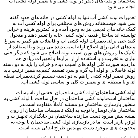
ساختمان و نکته های دیگر در لوله کشی و یا تعمیر لوله کشی آب
انجام می شود.
تعمیرات لوله کشی آب تنها به لوله کشی در خانه های جدید گفته
نمی شود.خوشبختانه روش های مختلفی برای لوله کشی آب به
کمک خانه های قدیمی نیز به وجود آمده و با کمترین هزینه و خرابی
توانسته اند ساختار قدیمی لوله کشی خانه را تغییر دهند و متحول
کنند.حتی برای تعمیرات لوله کشی آب و فاضلاب هم کمتر به سراغ
متدهای قبلی برای اصلاح لوله آسیب دیده می روند و با استفاده از
تکنیک ها و روش های نوین آسیب لوله اصلاح می شود که دیگر حتی
نیازی به تخریب و یا استفاده از از ابزارها و تجهیزات زیادی هم
ندارد.به صورت کلی لوله های آسیب دیده و خراب را باید به دو دسته
لوله فاضلابی و لوله آب گرم و سرد تقسیم کنیم.به همین ترتیب باید
روش تعمیر لوله کشی را هم به دو دسته تقسیم کرد.تعمیرات نقطه
ای و یا منطقه ای و تعمیرات کلی و اساسی لوله کشی آب.
لوله کشی ساختمان
:لوله کشی ساختمان بخشی از تاسیسات
ساختمان است.لوله کشی ساختمان در حال ساخت با لوله کشی به
منظور بازسازی ساختمان دو مسئله کاملاً متفاوت است.در
ساختمان های نوساز با توجه به اینکه تاسیسات ساختمان از روی
نقشه پیش میرود دست سازنده ساختمان در جایگذاری تجهیزات و
لوازم بازتر است اما در بازسازی لوله کشی ساختمان با توجه به
محدویت های موجود دست مهندس طراح اندکی بسته است.