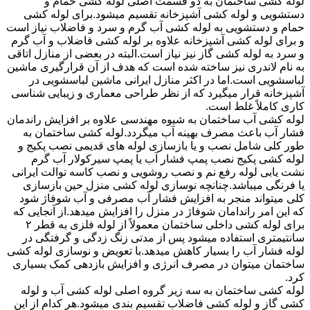
لوله کشی ساختمان به دو قسمت اصلی لوله کشی حمام و
دستشویی و لوله کشی آشپزخانه تقسیم میشود.برای لوله کشی
حمام و دستشویی به لوله کشی آب گرم و سرد و فاضلاب نیاز است
و برای لوله کشی آشپزخانه علاوه بر لوله کشی فاضلاب و آب گرم
و سرد به لوله کشی گاز نیز نیاز است.البته در بعضی از منازل اتاقی
به نام لاندری نیز ساخته شده است که هدف از آن قرارگیری ماشین
لباسشویی است.اما در اکثر منازل ایرانی ماشین لباسشویی در
آشپزخانه قرار میگیرد که از نظر طراحی معماری و زیبایی شناسی
کاری کاملاً غلط است.
لوله کشی آب ساختمان به شیوه مهندسی علاوه بر افزایش راندمان
فشار آب باعث مصرف بهینه آب میگردد.لوله کشی ساختمان به
طور کلی شامل نصب و یا بازسازی لوله های قدیمی نصب پکیج و
لوله کشی پکیج نصب پمپ فشار آب یا پمپ سیرکولار آب گرم
نشت یابی لوله رفع نم و نصب روشویی و نصب کاسه توالت ایرانی
یا فرنگی میباشد.چنانچه نوسازی لوله کشی منزل حین بازسازی
کلی میتواند منجر به افزایش فشار آب مصرفی و آب شوفاژ شود
که این امر راندامان شوفاژ در منزل را افزایش میدهد.از آنجایی که
برای لوله کشی داخلی ساختمان معمولاً از لوله فلزی به قطر ۲
سانتیمتری استفاده میشود پس از مدتی زنگ زدگی و گرفتگی در
لوله فشار آب را بسیار کاهش میدهد.با تعویض و نوسازی لوله کشی
ساختمان میتوان در مصرف انرژی و افزایش بازدهی کمک بسیاری
کرد.
لوله کشی ساختمان به سه زیر گروه اصلی لوله کشی آب و لوله
کشی گاز و لوله کشی فاضلاب تقسیم بندی میشود.هر کدام از این