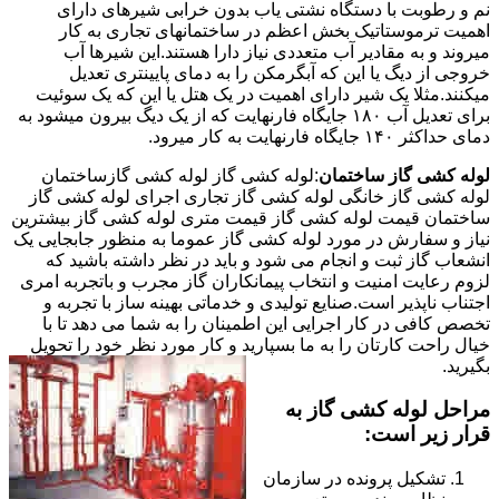
نم و رطوبت با دستگاه نشتی یاب بدون خرابی شیرهای دارای
اهمیت ترموستاتیک بخش اعظم در ساختمانهای تجاری به کار
میروند و به مقادیر آب متعددی نیاز دارا هستند.این شیرها آب
خروجی از دیگ یا این که آبگرمکن را به دمای پایینتری تعدیل
میکنند.مثلا یک شیر دارای اهمیت در یک هتل یا این که یک سوئیت
برای تعدیل آب ۱۸۰ جایگاه فارنهایت که از یک دیگ بیرون میشود به
دمای حداکثر ۱۴۰ جایگاه فارنهایت به کار میرود.
لوله کشی گاز ساختمان
:لوله کشی گاز لوله کشی گازساختمان
لوله کشی گاز خانگی لوله کشی گاز تجاری اجرای لوله کشی گاز
ساختمان قیمت لوله کشی گاز قیمت متری لوله کشی گاز بیشترین
نیاز و سفارش در مورد لوله کشی گاز عموما به منظور جابجایی یک
انشعاب گاز ثبت و انجام می شود و باید در نظر داشته باشید که
لزوم رعایت امنیت و انتخاب پیمانکاران گاز مجرب و باتجربه امری
اجتناب ناپذیر است.صنایع تولیدی و خدماتی بهینه ساز با تجربه و
تخصص کافی در کار اجرایی این اطمینان را به شما می دهد تا با
خیال راحت کارتان را به ما بسپارید و کار مورد نظر خود را تحویل
بگیرید.
مراحل لوله کشی گاز به
قرار زیر است:
تشکیل پرونده در سازمان