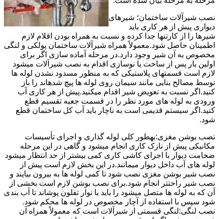
مرحله به مرحله بیان شده است.
نصب شیرآلات ساختمان؛ شیرهای
دیواری پیش از هر کاری باید
شیرها را از کارتنها جدا کرده و نسبت به همراه بودن اقلام لازم
اطمینان حاصل شود.معمولاً همراه شیرآلات ساختمان پولکی و لنگی
مخصوص به آن شیر وجود دارد.در مرحله آماده سازی اگر برای
اولین بار پس از ساخت یا نوسازی اقدام به نصب شیرآلات میشود
لازم است قسمتهای پلاستیکی که به منظور مسدود نشدن لوله ها
توسط مصالح بنایی مانند سیمان روی لوله ها پیچ شدهاند را باز
کنید.اگر نسبت به تعویض شیر اقدام میکنید.پیش از هر کاری آب
ورودی به لوله های مورد نظر را در قسمت جعبه تقسیم قطع
کنید.اگر سیستم قدیمی است به ناچار باید آب کل ساختمان قطع
شود.
نصب بوشن مغزی:بهطور کلی لوله گذاری و اجرای تأسیسات
مکانیکی پیش از نازک کاری انجام میشود و گاهی در این مرحله
ضخامت دیوار با اجرای کاشی کاری کمی بیشتر از حد انتظار میشود
لوله های آب داخل دیوار میمانند.در این بخش لازم است پیش از
نصب شیر بوشن مغزی نصب شود تا کمی لوله ها به بیرون بیایند و
نصب شیر راحتتر انجام شود.برای نصب بوشن لازم است بخشی از
آن که به لوله ها متصل میشود را باید با نوار تفلون پوشاند تا آب بندی
شود سپس با استفاده از آچار مخصوص در لوله ها محکم شود.
نصب لنگی:لنگی قسمتی از شیرآلات است که معمولاً همراه آن