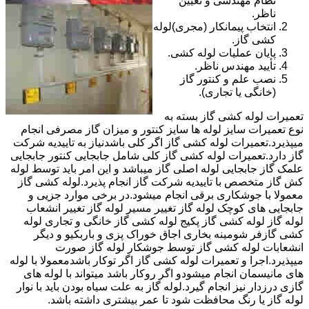
نظام مهندسی و تعیین
ناظر.
انتخاب پیمانکار (مجری)لوله
کشی گاز.
پایان عملیات لوله کشی.
تأیید مهندس ناظر.
نصب علم و کنتور گاز
(خانگی یا تجاری).
تعمیرات لوله کشی گاز بسته به
نوع تعمیرات سایز لوله ها سایز کنتور و میزان گاز مصرفی انجام
میپذیرد.تعمیرات لوله کشی گاز اگر کلی باشدنیاز به تاییدیه شرکت
گاز دارد.تعمیرات لوله کشی گاز کلی شامل جابجایی کنتور جابجایی
علمک گاز جابجایی لوله اصلی گاز میباشد و این امر باید توسط لوله
کش گاز متخصص با تاییدیه شرکت گاز انجام پذیرد.لوله کشی گاز
معمولا با جوشکاری برقی انجام میشود.در برخی موارد جزیی و
جابجایی های کوچک لوله گاز تغییر مسیر لوله گاز تغییر انشعاب
لوله گاز لوله کشی گاز پکیج لوله کشی گاز خانگی و تجاری لوله
کشی گازفر شومینه بخاری اجاق خوراک پزی و باربکیو و دیگر
انشعابات لوله کشی گاز توسط جوشکار لوله گاز صورت
میپذیرد.اجرا و تعمیرات لوله کشی گاز اگر توکار باشدمعمولا با لوله
های مانیسمان انجام میشودو اگر روکار باشد میتواند با لوله های
گازی درزدار نیز انجام گیرد.لوله گاز به علت سیاه بودن باید با نوار
لوله گاز یا رنگ محافظت شود تا عمر بیشتری داشته باشد.