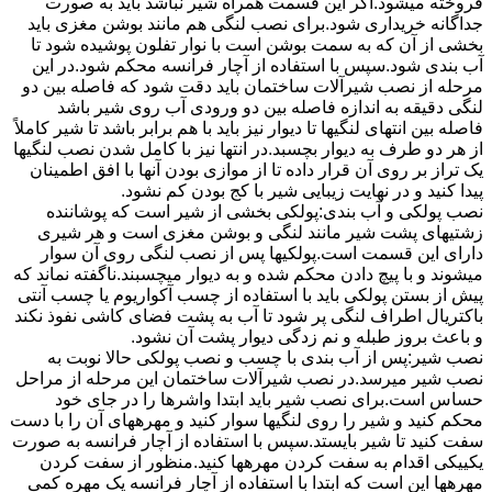
فروخته میشود.اگر این قسمت همراه شیر نباشد باید به صورت
جداگانه خریداری شود.برای نصب لنگی هم مانند بوشن مغزی باید
بخشی از آن که به سمت بوشن است با نوار تفلون پوشیده شود تا
آب بندی شود.سپس با استفاده از آچار فرانسه محکم شود.در این
مرحله از نصب شیرآلات ساختمان باید دقت شود که فاصله بین دو
لنگی دقیقه به اندازه فاصله بین دو ورودی آب روی شیر باشد
فاصله بین انتهای لنگیها تا دیوار نیز باید با هم برابر باشد تا شیر کاملاً
از هر دو طرف به دیوار بچسبد.در انتها نیز با کامل شدن نصب لنگیها
یک تراز بر روی آن قرار داده تا از موازی بودن آنها با افق اطمینان
پیدا کنید و در نهایت زیبایی شیر با کج بودن کم نشود.
نصب پولکی و آب بندی:پولکی بخشی از شیر است که پوشاننده
زشتیهای پشت شیر مانند لنگی و بوشن مغزی است و هر شیری
دارای این قسمت است.پولکیها پس از نصب لنگی روی آن سوار
میشوند و با پیچ دادن محکم شده و به دیوار میچسبند.ناگفته نماند که
پیش از بستن پولکی باید با استفاده از چسب آکواریوم یا چسب آنتی
باکتریال اطراف لنگی پر شود تا آب به پشت فضای کاشی نفوذ نکند
و باعث بروز طبله و نم زدگی دیوار پشت آن نشود.
نصب شیر:پس از آب بندی با چسب و نصب پولکی حالا نوبت به
نصب شیر میرسد.در نصب شیرآلات ساختمان این مرحله از مراحل
حساس است.برای نصب شیر باید ابتدا واشرها را در جای خود
محکم کنید و شیر را روی لنگیها سوار کنید و مهرههای آن را با دست
سفت کنید تا شیر بایستد.سپس با استفاده از آچار فرانسه به صورت
یکییکی اقدام به سفت کردن مهرهها کنید.منظور از سفت کردن
مهرهها این است که ابتدا با استفاده از آچار فرانسه یک مهره کمی