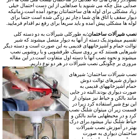
صدایی مثل چکه می شنوید یا صداهایی از این دست احتمال خیلی
زیاد مشکلی برای لوله های ساختمانتان بوجود آمده است.زمانیکه
دیوار سقف یا اتاق های شما دچار نم زدگی شده است حتماً برای
لوله ها مشکلی پیش آمده و باید سریعاً برای رفع نم اقدام فرمایید.
نصب شیرآلات ساختمان:
به طورکلی شیرآلات به دو دسته کلی
تقسیم میشوند.یک دسته از آنها به دیوار متصل میشوند که شیر
توالت حمام و آشپزخانههای قدیمی به این صورت است و دسته دیگر
شیرهایی هستند که بر روی سینک ظرفشویی و یا روشویی نصب
میشوند و نحوه نصب آنها با دسته اول متفاوت است.در این مقاله
مروری بر چگونگی نصب شیرآلات در هر دو نوع داریم.
نصب شیرآلات ساختمان؛ شیرهای
دیواری شیرهای توالت دوش
حمام آشپزخانههای قدیمی به
صورت دیواری بودند.البته در جایی
مانند بالکن و حیاط نیز میتوان از
این نوع شیر استفاده کرد زیرا در
قسمت زیر آن میتوان شلنگ نصب
کرد و در محیطهایی مانند بالکن و
حیاط شلنگ نیاز میشود.برای درک
بهتر در آموزش نصب شیرآلات
ساختمان دیواری به صورت