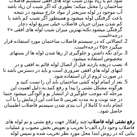
شود.کم یا زیاد بودن شیب لوله های افقی سیستم فاضلاب
ساختمان را مختل میکند؛ بطوری که اگر شیب آن زیاد باشد
آب موجود در لوله سریعتر از مواد خارج میشود در نتیجه
باعث گرفتگی لوله میشود.و همینطور اگر شیب کم باشد با
کم شدن میزان جریان فاضلاب خیلی سریع لوله دچار
گرفتگی میشود.نکته:بهترین میزان شیب لوله های افقی «۲
درجه»است.
اتصالاتی که در سیستم فاضلاب ساختمان مورد استفاده قرار
میگیرد «۴۵ درجه»است.
برای نگه داشتن و جلوگیری از رها شدن لوله ها از بستهای
مخصوص استفاده میشود.
نصب دریچه بازدید قبل از اتصال لوله قائم به افقی و در
انتهای لوله های افقی ضروری است و باید در دسترس باشد تا
در صورت لزوم از آن استفاده شود.
بعد از اتمام لوله کشی ساختمان باید آن را تست کنید و
هرگونه مشکل نشتی را پیدا و رفع کنید.به دلیل اهمیت این
مرحله که موجب جلوگیری از انتشار بو و آلودگی میشود حتما
در چند نوبت و به مدت تقریبی ۵ ساعت این آزمایش را با آب
انجام داده تا کاملا از آب بندی شدن سیستم فاضلاب اطمینان
حاصل شود..
رفع نشتی لوله فاضلاب
:چند راهکار جهت رفع نشتی و نم لوله های
فاضلاب وجود دارد.الف-با تخریب و تعویض بخش معیوب و عملیات
بنایی که در روش ابتدا محل مورد نظر تخریب شده و سپس لوله