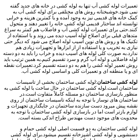
تعمیرات لوله کشی آب تنها به لوله کشی در خانه های جدید گفته
نمی شود.خوشبختانه روش های مختلفی برای لوله کشی آب به
کمک خانه های قدیمی نیز به وجود آمده و با کمترین هزینه و خرابی
توانسته اند ساختار قدیمی لوله کشی خانه را تغییر دهند و متحول
کنند.حتی برای تعمیرات لوله کشی آب و فاضلاب هم کمتر به سراغ
متدهای قبلی برای اصلاح لوله آسیب دیده می روند و با استفاده از
تکنیک ها و روش های نوین آسیب لوله اصلاح می شود که دیگر حتی
نیازی به تخریب و یا استفاده از از ابزارها و تجهیزات زیادی هم
ندارد.به صورت کلی لوله های آسیب دیده و خراب را باید به دو دسته
لوله فاضلابی و لوله آب گرم و سرد تقسیم کنیم.به همین ترتیب باید
روش تعمیر لوله کشی را هم به دو دسته تقسیم کرد.تعمیرات نقطه
ای و یا منطقه ای و تعمیرات کلی و اساسی لوله کشی آب.
لوله کشی ساختمان
:لوله کشی ساختمان بخشی از تاسیسات
ساختمان است.لوله کشی ساختمان در حال ساخت با لوله کشی به
منظور بازسازی ساختمان دو مسئله کاملاً متفاوت است.در
ساختمان های نوساز با توجه به اینکه تاسیسات ساختمان از روی
نقشه پیش میرود دست سازنده ساختمان در جایگذاری تجهیزات و
لوازم بازتر است اما در بازسازی لوله کشی ساختمان با توجه به
محدویت های موجود دست مهندس طراح اندکی بسته است.
لوله کشی ساختمان به دو قسمت اصلی لوله کشی حمام و
دستشویی و لوله کشی آشپزخانه تقسیم میشود.برای لوله کشی