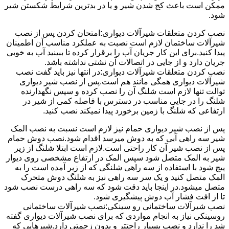
ممکن است باعث کج شدن شیر و یا در بدترین شرایط شکستن شیر
شود.
نصب کردن متعلقات شیرآلات دیواری:امتحان کردن پس از نصب
شیرآلات ساختمان لازم است نصبت به عملکرد مناسب آن اطمینان
پیدا کنید.برای این کار جریان آب را برقرار کرده تا ببینید آب به خوبی
جریان دارد و از جایی در اتصالات آن نشتی نداشته باشد.
نصب کردن متعلقات شیرآلات دیواری:در انتها نیز باید گفت نصب
شیرآلات دیواری همگی مانند هم است.پس از نصب شیر دیواری
توالت تنها لازم است شلنگ آن را نصب کرده و سپس نگهدارنده
شلنگ را در جایی مناسب در دسترس با فاصله کمی از شیر در
ارتفاعی که شلنگ با زمین برخورد پیدا نمیکند نصب کنید.
پس از نصب شیر دیواری حمام نیز لازم است نسبت به نصب المک
شیر سه راهی آبی که به دوش میرسد اقدام شود.نصب دوش حمام
پس از نصب شیر آن کار راحتی است.لازم است ابتلا شلنگ از زیر
شیر به المک متصل شود سپس المک در ارتفاع مشخصی روی دیوار
پیچ شود با استفاده از سه راهی شلنگی که از زیر آمده است را به
المک متصل کنید و یک سر سه راهی نیز به شلنگ دوش متحرک
متصل میشود.در اینجا باید دقت شود که سه راهی درست نصب شود
تا از افت فشار آب دوش پیشگیری شود.
نصب شیرآلات ساختمانی رو سینکی:نصب شیرآلات ساختمانی
روسینکی نیاز به انجام مواردی که برای نصب شیرآلات دیواری گفته
شد را ندارد و نصب بسیار راحتتر و بدون زحمتی دارد.شیرهایی که