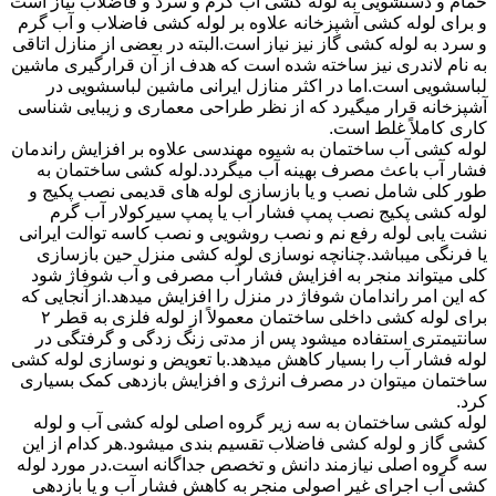
حمام و دستشویی به لوله کشی آب گرم و سرد و فاضلاب نیاز است
و برای لوله کشی آشپزخانه علاوه بر لوله کشی فاضلاب و آب گرم
و سرد به لوله کشی گاز نیز نیاز است.البته در بعضی از منازل اتاقی
به نام لاندری نیز ساخته شده است که هدف از آن قرارگیری ماشین
لباسشویی است.اما در اکثر منازل ایرانی ماشین لباسشویی در
آشپزخانه قرار میگیرد که از نظر طراحی معماری و زیبایی شناسی
کاری کاملاً غلط است.
لوله کشی آب ساختمان به شیوه مهندسی علاوه بر افزایش راندمان
فشار آب باعث مصرف بهینه آب میگردد.لوله کشی ساختمان به
طور کلی شامل نصب و یا بازسازی لوله های قدیمی نصب پکیج و
لوله کشی پکیج نصب پمپ فشار آب یا پمپ سیرکولار آب گرم
نشت یابی لوله رفع نم و نصب روشویی و نصب کاسه توالت ایرانی
یا فرنگی میباشد.چنانچه نوسازی لوله کشی منزل حین بازسازی
کلی میتواند منجر به افزایش فشار آب مصرفی و آب شوفاژ شود
که این امر راندامان شوفاژ در منزل را افزایش میدهد.از آنجایی که
برای لوله کشی داخلی ساختمان معمولاً از لوله فلزی به قطر ۲
سانتیمتری استفاده میشود پس از مدتی زنگ زدگی و گرفتگی در
لوله فشار آب را بسیار کاهش میدهد.با تعویض و نوسازی لوله کشی
ساختمان میتوان در مصرف انرژی و افزایش بازدهی کمک بسیاری
کرد.
لوله کشی ساختمان به سه زیر گروه اصلی لوله کشی آب و لوله
کشی گاز و لوله کشی فاضلاب تقسیم بندی میشود.هر کدام از این
سه گروه اصلی نیازمند دانش و تخصص جداگانه است.در مورد لوله
کشی آب اجرای غیر اصولی منجر به کاهش فشار آب و یا بازدهی