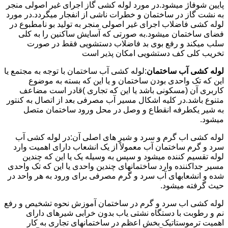
پایین شوفاژ میشود.در مورد لوله کشی گاز اجرای غیر اصولی منجر
به نشت گاز در ساختمان و خطرات ناشی از انفجار میگردد.در مورد
لوله کشی فاضلاب اجرای غیر اصولی منجر به تولید بو نامطبوع در
فضای ساختمان میشود.به صورتی که آسایش ساکنین را به کلی
سلب میکند و رفع بوی بد فاضلاب دستشویی فقط در صورت
تخریب کلی کف دستشویی امکان پذیر است
لوله کشی آب ساختمان
:لوله کشی آب ساختمان با توجه به مجتمع یا
این که تک واحدی بودن ساختمان و یا این که بسته به موضوع
کاربری آن (مسکونی باشد یا این که تجاری )قادر است مضاعف
متنوع باشد.در کلیه اشکال مسیر آب مصرفی بعد از اتصال به کنتور
به شیر یکطرفه انقطاع و وصل در محل ورود ساختمان متصل
میشود.
لوله کشی اب گرم و سرد و شیر های اصلی آن:در لوله کشی آب
سرد و گرم ساختمان آب معمولاً از یک انشعاب دارای اهمیت وارد
لوله تقسیم کننده میشود و سپس به وسیله یک یا این که چندین
مسیر جداکننده وارد ساختمانهای چندین واحدی یا این که تک واحدی
شده و انشعابهای آب سرد و گرم مصرفی برای ورود به هر واحد در
حیث گرفته میشود.
لوله کشی اب سرد و گرم در ساختمان آموزش نحوه تشخیص و رفع
نم و رطوبت با دستگاه نشتی یاب بدون خرابی شیرهای دارای
اهمیت ترموستاتیک بخش اعظم در ساختمانهای تجاری به کار