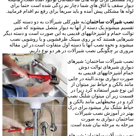
دیوار سقف یا اتاق های شما دچار نم زدگی شده است حتماً برای
لوله ها مشکلی پیش آمده و باید سریعاً برای رفع نم اقدام فرمایید.
نصب شیرآلات ساختمان:
به طورکلی شیرآلات به دو دسته کلی
تقسیم میشوند.یک دسته از آنها به دیوار متصل میشوند که شیر
توالت حمام و آشپزخانههای قدیمی به این صورت است و دسته دیگر
شیرهایی هستند که بر روی سینک ظرفشویی و یا روشویی نصب
میشوند و نحوه نصب آنها با دسته اول متفاوت است.در این مقاله
مروری بر چگونگی نصب شیرآلات در هر دو نوع داریم.
نصب شیرآلات ساختمان؛ شیرهای
دیواری شیرهای توالت دوش
حمام آشپزخانههای قدیمی به
صورت دیواری بودند.البته در جایی
مانند بالکن و حیاط نیز میتوان از
این نوع شیر استفاده کرد زیرا در
قسمت زیر آن میتوان شلنگ نصب
کرد و در محیطهایی مانند بالکن و
حیاط شلنگ نیاز میشود.برای درک
بهتر در آموزش نصب شیرآلات
ساختمان دیواری به صورت
مرحله به مرحله بیان شده است.
نصب شیرآلات ساختمان؛ شیرهای