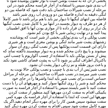
بخشی از آن که به سمت بوشن است با نوار تفلون پوشیده شود تا
آب بندی شود.سپس با استفاده از آچار فرانسه محکم شود.در این
مرحله از نصب شیرآلات ساختمان باید دقت شود که فاصله بین دو
لنگی دقیقه به اندازه فاصله بین دو ورودی آب روی شیر باشد
فاصله بین انتهای لنگیها تا دیوار نیز باید با هم برابر باشد تا شیر کاملاً
از هر دو طرف به دیوار بچسبد.در انتها نیز با کامل شدن نصب لنگیها
یک تراز بر روی آن قرار داده تا از موازی بودن آنها با افق اطمینان
پیدا کنید و در نهایت زیبایی شیر با کج بودن کم نشود.
نصب پولکی و آب بندی:پولکی بخشی از شیر است که پوشاننده
زشتیهای پشت شیر مانند لنگی و بوشن مغزی است و هر شیری
دارای این قسمت است.پولکیها پس از نصب لنگی روی آن سوار
میشوند و با پیچ دادن محکم شده و به دیوار میچسبند.ناگفته نماند که
پیش از بستن پولکی باید با استفاده از چسب آکواریوم یا چسب آنتی
باکتریال اطراف لنگی پر شود تا آب به پشت فضای کاشی نفوذ نکند
و باعث بروز طبله و نم زدگی دیوار پشت آن نشود.
نصب شیر:پس از آب بندی با چسب و نصب پولکی حالا نوبت به
نصب شیر میرسد.در نصب شیرآلات ساختمان این مرحله از مراحل
حساس است.برای نصب شیر باید ابتدا واشرها را در جای خود
محکم کنید و شیر را روی لنگیها سوار کنید و مهرههای آن را با دست
سفت کنید تا شیر بایستد.سپس با استفاده از آچار فرانسه به صورت
یکییکی اقدام به سفت کردن مهرهها کنید.منظور از سفت کردن
مهرهها این است که ابتدا با استفاده از آچار فرانسه یک مهره کمی
سفت میشود سپس همین کار را برای مهره دیگر انجام دهید.اگر یک
مهره کامل سفت شود سپس اقدام به سفت کردن مهره دیگر کنید