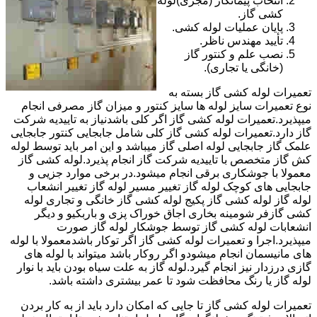
انتخاب پیمانکار (مجری)لوله
کشی گاز.
پایان عملیات لوله کشی.
تأیید مهندس ناظر.
نصب علم و کنتور گاز
(خانگی یا تجاری).
تعمیرات لوله کشی گاز بسته به
نوع تعمیرات سایز لوله ها سایز کنتور و میزان گاز مصرفی انجام
میپذیرد.تعمیرات لوله کشی گاز اگر کلی باشدنیاز به تاییدیه شرکت
گاز دارد.تعمیرات لوله کشی گاز کلی شامل جابجایی کنتور جابجایی
علمک گاز جابجایی لوله اصلی گاز میباشد و این امر باید توسط لوله
کش گاز متخصص با تاییدیه شرکت گاز انجام پذیرد.لوله کشی گاز
معمولا با جوشکاری برقی انجام میشود.در برخی موارد جزیی و
جابجایی های کوچک لوله گاز تغییر مسیر لوله گاز تغییر انشعاب
لوله گاز لوله کشی گاز پکیج لوله کشی گاز خانگی و تجاری لوله
کشی گازفر شومینه بخاری اجاق خوراک پزی و باربکیو و دیگر
انشعابات لوله کشی گاز توسط جوشکار لوله گاز صورت
میپذیرد.اجرا و تعمیرات لوله کشی گاز اگر توکار باشدمعمولا با لوله
های مانیسمان انجام میشودو اگر روکار باشد میتواند با لوله های
گازی درزدار نیز انجام گیرد.لوله گاز به علت سیاه بودن باید با نوار
لوله گاز یا رنگ محافظت شود تا عمر بیشتری داشته باشد.
تعمیرات لوله کشی گاز تا جایی که امکان دارد باید از به کار بردن