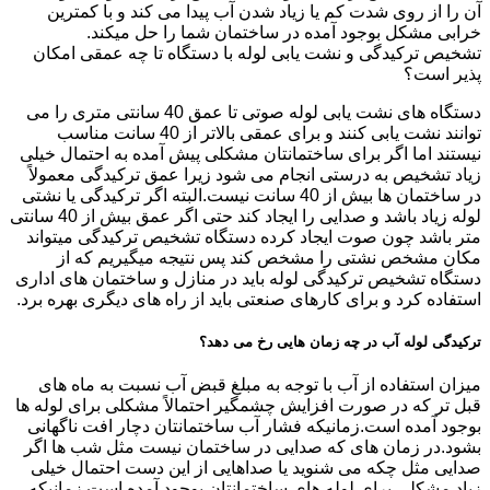
آن را از روی شدت کم یا زیاد شدن آب پیدا می کند و با کمترین
خرابی مشکل بوجود آمده در ساختمان شما را حل میکند.
تشخیص ترکیدگی و نشت یابی لوله با دستگاه تا چه عمقی امکان
پذیر است؟
دستگاه های نشت یابی لوله صوتی تا عمق 40 سانتی متری را می
توانند نشت یابی کنند و برای عمقی بالاتر از 40 سانت مناسب
نیستند اما اگر برای ساختمانتان مشکلی پیش آمده به احتمال خیلی
زیاد تشخیص به درستی انجام می شود زیرا عمق ترکیدگی معمولاً
در ساختمان ها بیش از 40 سانت نیست.البته اگر ترکیدگی یا نشتی
لوله زیاد باشد و صدایی را ایجاد کند حتی اگر عمق بیش از 40 سانتی
متر باشد چون صوت ایجاد کرده دستگاه تشخیص ترکیدگی میتواند
مکان مشخص نشتی را مشخص کند پس نتیجه میگیریم که از
دستگاه تشخیص ترکیدگی لوله باید در منازل و ساختمان های اداری
استفاده کرد و برای کارهای صنعتی باید از راه های دیگری بهره برد.
ترکیدگی لوله آب در چه زمان هایی رخ می دهد؟
میزان استفاده از آب با توجه به مبلغ قبض آب نسبت به ماه های
قبل تر که در صورت افزایش چشمگیر احتمالاً مشکلی برای لوله ها
بوجود آمده است.زمانیکه فشار آب ساختمانتان دچار افت ناگهانی
بشود.در زمان های که صدایی در ساختمان نیست مثل شب ها اگر
صدایی مثل چکه می شنوید یا صداهایی از این دست احتمال خیلی
زیاد مشکلی برای لوله های ساختمانتان بوجود آمده است.زمانیکه