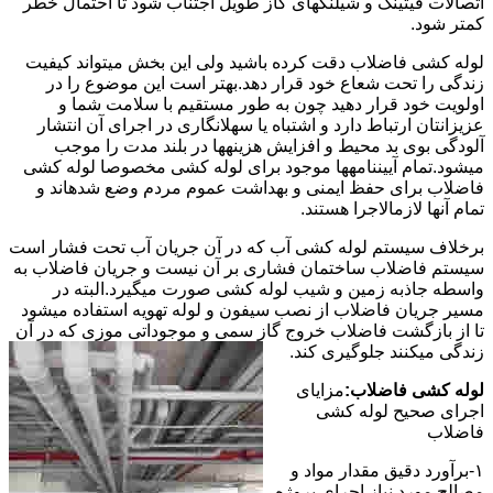
اتصالات فیتینگ و شیلنگهای گاز طویل اجتناب شود تا احتمال خطر
کمتر شود.
لوله کشی فاضلاب دقت کرده باشید ولی این بخش میتواند کیفیت
زندگی را تحت شعاع خود قرار دهد.بهتر است این موضوع را در
اولویت خود قرار دهید چون به طور مستقیم با سلامت شما و
عزیزانتان ارتباط دارد و اشتباه یا سهلانگاری در اجرای آن انتشار
آلودگی بوی بد محیط و افزایش هزینهها در بلند مدت را موجب
میشود.تمام آییننامهها موجود برای لوله کشی مخصوصا لوله کشی
فاضلاب برای حفظ ایمنی و بهداشت عموم مردم وضع شدهاند و
تمام آنها لازمالاجرا هستند.
برخلاف سیستم لوله کشی آب که در آن جریان آب تحت فشار است
سیستم فاضلاب ساختمان فشاری بر آن نیست و جریان فاضلاب به
واسطه جاذبه زمین و شیب لوله کشی صورت میگیرد.البته در
مسیر جریان فاضلاب از نصب سیفون و لوله تهویه استفاده میشود
تا از بازگشت فاضلاب خروج گاز سمی و موجوداتی موزی که در آن
زندگی میکنند جلوگیری کند.
لوله کشی فاضلاب:
مزایای
اجرای صحیح لوله کشی
فاضلاب
۱-برآورد دقیق مقدار مواد و
مصالح مورد نیاز اجرای پروژه