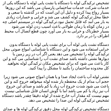
تشخیص ترکیدگی لوله با دستگاه یا نشت یابی لوله با دستگاه یکی از
خدمات شرکت خدمات ساختمانی پارسیان می باشد که این روزها
بسیار رواج پیدا کرده و دلیل آن این است که در گذشته با سعی و
خطا محل ترکیدگی لوله کشف می شد و خرابی و خسارات زیادی
به بار می آمد که قابل تحمل نبود.ترکیدگی لوله در سیستم اصلی چه
در زمان کوتاه یا زمان طولانی باعث اسیب زدن لوله می شود
بسیار خطرناک و خرابی به بار می آورد چون قطع اتصال آب محیط
اطراف را در بر دارد.
دستگاه نشت یابی لوله آب برای نشت یابی لوله با دستگاه بدون
خرابی استفاده می شود و این دستگاه با شناسایی امواج صوتی محل
ترکیدگی لوله را تشخیص می دهد یعنی اگر آب در زیر زمین یا
دیوارها نشتی داشته باشد صدای نشت آب را شناسایی می کند و این
کار باعث می شود که برای تشخیص مکان ترکیدگی لوله نخواهید
کل محدوده ساختمان را بکنید تا مشکل را پیدا کنید.
نشتی لوله آب باعث ایجاد صدا و یا همان امواج صوتی می شود زیرا
حجم آب مدام از یک محفظه باز شده لوله میخواهد خروج کند و این
باعث می شود شدت خروج آب زیاد یا کم باشد و صدای این خروج
آب نیز زیاد یا کم می باشد اما با گوش انسان قابل شناسایی نیست
مهم نیست که مقدار آب خارج شده از لوله دقیقا چقدر باشد دستگاه
تشخیص ترکیدگی لوله این صدا را تشخیص می دهد.
دستگاه تشخیص ترکیدگی لوله محل دقیق ترکیدگی لوله ها و صدای