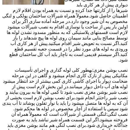
دیواری پیش از هر کاری باید
شیرها را از کارتنها جدا کرده و نسبت به همراه بودن اقلام لازم
اطمینان حاصل شود.معمولاً همراه شیرآلات ساختمان پولکی و لنگی
مخصوص به آن شیر وجود دارد.در مرحله آماده سازی اگر برای
اولین بار پس از ساخت یا نوسازی اقدام به نصب شیرآلات میشود
لازم است قسمتهای پلاستیکی که به منظور مسدود نشدن لوله ها
توسط مصالح بنایی مانند سیمان روی لوله ها پیچ شدهاند را باز
کنید.اگر نسبت به تعویض شیر اقدام میکنید.پیش از هر کاری آب
ورودی به لوله های مورد نظر را در قسمت جعبه تقسیم قطع
کنید.اگر سیستم قدیمی است به ناچار باید آب کل ساختمان قطع
شود.
نصب بوشن مغزی:بهطور کلی لوله گذاری و اجرای تأسیسات
مکانیکی پیش از نازک کاری انجام میشود و گاهی در این مرحله
ضخامت دیوار با اجرای کاشی کاری کمی بیشتر از حد انتظار میشود
لوله های آب داخل دیوار میمانند.در این بخش لازم است پیش از
نصب شیر بوشن مغزی نصب شود تا کمی لوله ها به بیرون بیایند و
نصب شیر راحتتر انجام شود.برای نصب بوشن لازم است بخشی از
آن که به لوله ها متصل میشود را باید با نوار تفلون پوشاند تا آب بندی
شود سپس با استفاده از آچار مخصوص در لوله ها محکم شود.
نصب لنگی:لنگی قسمتی از شیرآلات است که معمولاً همراه آن
فروخته میشود.اگر این قسمت همراه شیر نباشد باید به صورت
جداگانه خریداری شود.برای نصب لنگی هم مانند بوشن مغزی باید