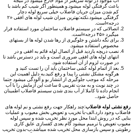
آب موجود در لوله سریعتر از مواد خارج میشود در نتیجه
باعث گرفتگی لوله میشود.و همینطور اگر شیب کم باشد با
کم شدن میزان جریان فاضلاب خیلی سریع لوله دچار
گرفتگی میشود.نکته:بهترین میزان شیب لوله های افقی «۲
درجه»است.
اتصالاتی که در سیستم فاضلاب ساختمان مورد استفاده قرار
میگیرد «۴۵ درجه»است.
برای نگه داشتن و جلوگیری از رها شدن لوله ها از بستهای
مخصوص استفاده میشود.
نصب دریچه بازدید قبل از اتصال لوله قائم به افقی و در
انتهای لوله های افقی ضروری است و باید در دسترس باشد تا
در صورت لزوم از آن استفاده شود.
بعد از اتمام لوله کشی ساختمان باید آن را تست کنید و
هرگونه مشکل نشتی را پیدا و رفع کنید.به دلیل اهمیت این
مرحله که موجب جلوگیری از انتشار بو و آلودگی میشود حتما
در چند نوبت و به مدت تقریبی ۵ ساعت این آزمایش را با آب
انجام داده تا کاملا از آب بندی شدن سیستم فاضلاب اطمینان
حاصل شود..
رفع نشتی لوله فاضلاب
:چند راهکار جهت رفع نشتی و نم لوله های
فاضلاب وجود دارد.الف-با تخریب و تعویض بخش معیوب و عملیات
بنایی که در روش ابتدا محل مورد نظر تخریب شده و سپس لوله
معیوب تعویض یا ترمیم میشود گام بعدی کفسازی عایق کاری
رطوبتی و سپس بازسازی محل تخریب شده میباشد.ب-بدون تخریب