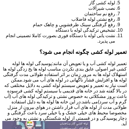
لوله کشی گاز
نصب شیرآلات
رفع نم ساختمان
رفع نشتی لوله فاضلاب
رفع گرفتگی سینک ظرفشویی و چاهک حمام
تشخیص ترکیدگی لوله با دستگاه
نشت یابی لوله با دستگاه فوری بصورت کاملا تضمینی انجام
می پذیرد.
تعمیر لوله کشی چگونه انجام می شود؟
تعمیر لوله کشی آب و یا تعویض آن مانند:پوسیدگی لوله ها لوله
کشی غیر اصولی عایق بندی نکردن مناسب لوله ها یخ زدگی لوله ها
استهلاک لوله ها به مرور زمان بر اثر استفاده طولانی مدت گرفتگی
لوله ها و افزایش فشار ناگهانی در لوله های آب می شود.ممکن
است نیاز به تعمیر و تعویض سیستم لوله کشی به دلایل مختلفی که
در بالا گفته شد در خانه های قدیمی با سیستم لوله کشی فرسوده
باعث بروز مشکلاتی به خصوص نشتی و ترکیدگی لوله های آب (آب
گرم و آب سرد)می باشد.در این خانه ها لوله ها به دلیل استفاده
طولانی مدت از لوله های آب قرار داشتن در هوای بیرون از منزل
مخصوصا محیط های خیلی خشک و یا خیلی سرد باعث گرفتگی و
دچار پوسیدگی و در قسمتی از لوله شکستگی و نشتی به وجود می
آید.