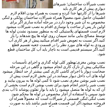
نصب شیرآلات ساختمان؛ شیرهای
دیواری پیش از هر کاری باید
شیرها را از کارتنها جدا کرده و نسبت به همراه بودن اقلام لازم
اطمینان حاصل شود.معمولاً همراه شیرآلات ساختمان پولکی و لنگی
مخصوص به آن شیر وجود دارد.در مرحله آماده سازی اگر برای
اولین بار پس از ساخت یا نوسازی اقدام به نصب شیرآلات میشود
لازم است قسمتهای پلاستیکی که به منظور مسدود نشدن لوله ها
توسط مصالح بنایی مانند سیمان روی لوله ها پیچ شدهاند را باز
کنید.اگر نسبت به تعویض شیر اقدام میکنید.پیش از هر کاری آب
ورودی به لوله های مورد نظر را در قسمت جعبه تقسیم قطع
کنید.اگر سیستم قدیمی است به ناچار باید آب کل ساختمان قطع
شود.
نصب بوشن مغزی:بهطور کلی لوله گذاری و اجرای تأسیسات
مکانیکی پیش از نازک کاری انجام میشود و گاهی در این مرحله
ضخامت دیوار با اجرای کاشی کاری کمی بیشتر از حد انتظار میشود
لوله های آب داخل دیوار میمانند.در این بخش لازم است پیش از
نصب شیر بوشن مغزی نصب شود تا کمی لوله ها به بیرون بیایند و
نصب شیر راحتتر انجام شود.برای نصب بوشن لازم است بخشی از
آن که به لوله ها متصل میشود را باید با نوار تفلون پوشاند تا آب بندی
شود سپس با استفاده از آچار مخصوص در لوله ها محکم شود.
نصب لنگی:لنگی قسمتی از شیرآلات است که معمولاً همراه آن
فروخته میشود.اگر این قسمت همراه شیر نباشد باید به صورت