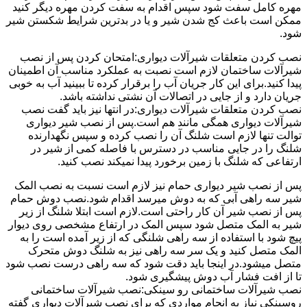
مهره کامل سفت شود سپس اقدام به سفت کردن مهره دیگر کنید
ممکن است باعث کج شدن شیر و یا در بدترین شرایط شکستن شیر
شود.
نصب کردن متعلقات شیرآلات دیواری:امتحان کردن پس از نصب
شیرآلات ساختمان لازم است نصبت به عملکرد مناسب آن اطمینان
پیدا کنید.برای این کار جریان آب را برقرار کرده تا ببینید آب به خوبی
جریان دارد و از جایی در اتصالات آن نشتی نداشته باشد.
نصب کردن متعلقات شیرآلات دیواری:در انتها نیز باید گفت نصب
شیرآلات دیواری همگی مانند هم است.پس از نصب شیر دیواری
توالت تنها لازم است شلنگ آن را نصب کرده و سپس نگهدارنده
شلنگ را در جایی مناسب در دسترس با فاصله کمی از شیر در
ارتفاعی که شلنگ با زمین برخورد پیدا نمیکند نصب کنید.
پس از نصب شیر دیواری حمام نیز لازم است نسبت به نصب المک
شیر سه راهی آبی که به دوش میرسد اقدام شود.نصب دوش حمام
پس از نصب شیر آن کار راحتی است.لازم است ابتلا شلنگ از زیر
شیر به المک متصل شود سپس المک در ارتفاع مشخصی روی دیوار
پیچ شود با استفاده از سه راهی شلنگی که از زیر آمده است را به
المک متصل کنید و یک سر سه راهی نیز به شلنگ دوش متحرک
متصل میشود.در اینجا باید دقت شود که سه راهی درست نصب شود
تا از افت فشار آب دوش پیشگیری شود.
نصب شیرآلات ساختمانی رو سینکی:نصب شیرآلات ساختمانی
روسینکی نیاز به انجام مواردی که برای نصب شیرآلات دیواری گفته