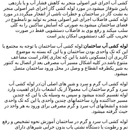
کشی آب اجرای غیر اصولی منجر به کاهش فشار آب و یا بازدهی
پایین شوفاژ میشود.در مورد لوله کشی گاز اجرای غیر اصولی منجر
به نشت گاز در ساختمان و خطرات ناشی از انفجار میگردد.در مورد
لوله کشی فاضلاب اجرای غیر اصولی منجر به تولید بو نامطبوع در
فضای ساختمان میشود.به صورتی که آسایش ساکنین را به کلی
سلب میکند و رفع بوی بد فاضلاب دستشویی فقط در صورت
تخریب کلی کف دستشویی امکان پذیر است
لوله کشی آب ساختمان
:لوله کشی آب ساختمان با توجه به مجتمع یا
این که تک واحدی بودن ساختمان و یا این که بسته به موضوع
کاربری آن (مسکونی باشد یا این که تجاری )قادر است مضاعف
متنوع باشد.در کلیه اشکال مسیر آب مصرفی بعد از اتصال به کنتور
به شیر یکطرفه انقطاع و وصل در محل ورود ساختمان متصل
میشود.
لوله کشی اب گرم و سرد و شیر های اصلی آن:در لوله کشی آب
سرد و گرم ساختمان آب معمولاً از یک انشعاب دارای اهمیت وارد
لوله تقسیم کننده میشود و سپس به وسیله یک یا این که چندین
مسیر جداکننده وارد ساختمانهای چندین واحدی یا این که تک واحدی
شده و انشعابهای آب سرد و گرم مصرفی برای ورود به هر واحد در
حیث گرفته میشود.
لوله کشی اب سرد و گرم در ساختمان آموزش نحوه تشخیص و رفع
نم و رطوبت با دستگاه نشتی یاب بدون خرابی شیرهای دارای