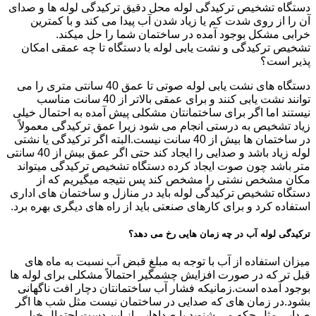
دستگاه تشخیص ترکیدگی لوله محل دقیق ترکیدگی لوله ها و صدای
آن را از روی شدت کم یا زیاد شدن آب پیدا می کند و با کمترین
خرابی مشکل بوجود آمده در ساختمان شما را حل میکند.
تشخیص ترکیدگی و نشت یابی لوله با دستگاه تا چه عمقی امکان
پذیر است؟
دستگاه های نشت یابی لوله صوتی تا عمق 40 سانتی متری را می
توانند نشت یابی کنند و برای عمقی بالاتر از 40 سانت مناسب
نیستند اما اگر برای ساختمانتان مشکلی پیش آمده به احتمال خیلی
زیاد تشخیص به درستی انجام می شود زیرا عمق ترکیدگی معمولاً
در ساختمان ها بیش از 40 سانت نیست.البته اگر ترکیدگی یا نشتی
لوله زیاد باشد و صدایی را ایجاد کند حتی اگر عمق بیش از 40 سانتی
متر باشد چون صوت ایجاد کرده دستگاه تشخیص ترکیدگی میتواند
مکان مشخص نشتی را مشخص کند پس نتیجه میگیریم که از
دستگاه تشخیص ترکیدگی لوله باید در منازل و ساختمان های اداری
استفاده کرد و برای کارهای صنعتی باید از راه های دیگری بهره برد.
ترکیدگی لوله آب در چه زمان هایی رخ می دهد؟
میزان استفاده از آب با توجه به مبلغ قبض آب نسبت به ماه های
قبل تر که در صورت افزایش چشمگیر احتمالاً مشکلی برای لوله ها
بوجود آمده است.زمانیکه فشار آب ساختمانتان دچار افت ناگهانی
بشود.در زمان های که صدایی در ساختمان نیست مثل شب ها اگر
صدایی مثل چکه می شنوید یا صداهایی از این دست احتمال خیلی