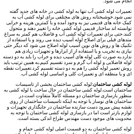
انجام می شود.
تعمیرات لوله کشی آب تنها به لوله کشی در خانه های جدید گفته
نمی شود.خوشبختانه روش های مختلفی برای لوله کشی آب به
کمک خانه های قدیمی نیز به وجود آمده و با کمترین هزینه و خرابی
توانسته اند ساختار قدیمی لوله کشی خانه را تغییر دهند و متحول
کنند.حتی برای تعمیرات لوله کشی آب و فاضلاب هم کمتر به سراغ
متدهای قبلی برای اصلاح لوله آسیب دیده می روند و با استفاده از
تکنیک ها و روش های نوین آسیب لوله اصلاح می شود که دیگر حتی
نیازی به تخریب و یا استفاده از از ابزارها و تجهیزات زیادی هم
ندارد.به صورت کلی لوله های آسیب دیده و خراب را باید به دو دسته
لوله فاضلابی و لوله آب گرم و سرد تقسیم کنیم.به همین ترتیب باید
روش تعمیر لوله کشی را هم به دو دسته تقسیم کرد.تعمیرات نقطه
ای و یا منطقه ای و تعمیرات کلی و اساسی لوله کشی آب.
لوله کشی ساختمان
:لوله کشی ساختمان بخشی از تاسیسات
ساختمان است.لوله کشی ساختمان در حال ساخت با لوله کشی به
منظور بازسازی ساختمان دو مسئله کاملاً متفاوت است.در
ساختمان های نوساز با توجه به اینکه تاسیسات ساختمان از روی
نقشه پیش میرود دست سازنده ساختمان در جایگذاری تجهیزات و
لوازم بازتر است اما در بازسازی لوله کشی ساختمان با توجه به
محدویت های موجود دست مهندس طراح اندکی بسته است.
لوله کشی ساختمان به دو قسمت اصلی لوله کشی حمام و