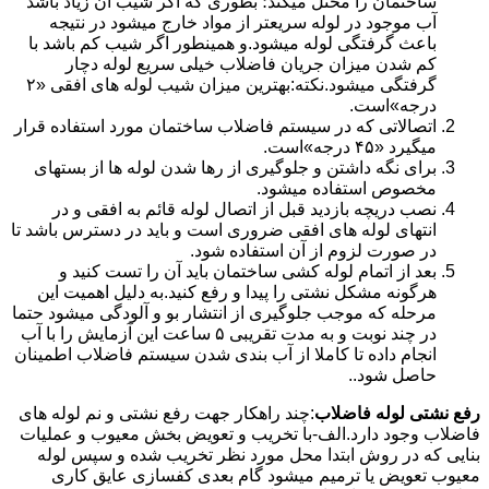
ساختمان را مختل میکند؛ بطوری که اگر شیب آن زیاد باشد
آب موجود در لوله سریعتر از مواد خارج میشود در نتیجه
باعث گرفتگی لوله میشود.و همینطور اگر شیب کم باشد با
کم شدن میزان جریان فاضلاب خیلی سریع لوله دچار
گرفتگی میشود.نکته:بهترین میزان شیب لوله های افقی «۲
درجه»است.
اتصالاتی که در سیستم فاضلاب ساختمان مورد استفاده قرار
میگیرد «۴۵ درجه»است.
برای نگه داشتن و جلوگیری از رها شدن لوله ها از بستهای
مخصوص استفاده میشود.
نصب دریچه بازدید قبل از اتصال لوله قائم به افقی و در
انتهای لوله های افقی ضروری است و باید در دسترس باشد تا
در صورت لزوم از آن استفاده شود.
بعد از اتمام لوله کشی ساختمان باید آن را تست کنید و
هرگونه مشکل نشتی را پیدا و رفع کنید.به دلیل اهمیت این
مرحله که موجب جلوگیری از انتشار بو و آلودگی میشود حتما
در چند نوبت و به مدت تقریبی ۵ ساعت این آزمایش را با آب
انجام داده تا کاملا از آب بندی شدن سیستم فاضلاب اطمینان
حاصل شود..
رفع نشتی لوله فاضلاب
:چند راهکار جهت رفع نشتی و نم لوله های
فاضلاب وجود دارد.الف-با تخریب و تعویض بخش معیوب و عملیات
بنایی که در روش ابتدا محل مورد نظر تخریب شده و سپس لوله
معیوب تعویض یا ترمیم میشود گام بعدی کفسازی عایق کاری