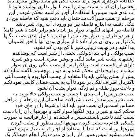
جداگانه خریداری شود.برای نصب لنگی هم مانند بوشن مغزی باید
بخشی از آن که به سمت بوشن است با نوار تفلون پوشیده شود تا
آب بندی شود.سپس با استفاده از آچار فرانسه محکم شود.در این
مرحله از نصب شیرآلات ساختمان باید دقت شود که فاصله بین دو
لنگی دقیقه به اندازه فاصله بین دو ورودی آب روی شیر باشد
فاصله بین انتهای لنگیها تا دیوار نیز باید با هم برابر باشد تا شیر کاملاً
از هر دو طرف به دیوار بچسبد.در انتها نیز با کامل شدن نصب لنگیها
یک تراز بر روی آن قرار داده تا از موازی بودن آنها با افق اطمینان
پیدا کنید و در نهایت زیبایی شیر با کج بودن کم نشود.
نصب پولکی و آب بندی:پولکی بخشی از شیر است که پوشاننده
زشتیهای پشت شیر مانند لنگی و بوشن مغزی است و هر شیری
دارای این قسمت است.پولکیها پس از نصب لنگی روی آن سوار
میشوند و با پیچ دادن محکم شده و به دیوار میچسبند.ناگفته نماند که
پیش از بستن پولکی باید با استفاده از چسب آکواریوم یا چسب آنتی
باکتریال اطراف لنگی پر شود تا آب به پشت فضای کاشی نفوذ نکند
و باعث بروز طبله و نم زدگی دیوار پشت آن نشود.
نصب شیر:پس از آب بندی با چسب و نصب پولکی حالا نوبت به
نصب شیر میرسد.در نصب شیرآلات ساختمان این مرحله از مراحل
حساس است.برای نصب شیر باید ابتدا واشرها را در جای خود
محکم کنید و شیر را روی لنگیها سوار کنید و مهرههای آن را با دست
سفت کنید تا شیر بایستد.سپس با استفاده از آچار فرانسه به صورت
یکییکی اقدام به سفت کردن مهرهها کنید.منظور از سفت کردن
مهرهها این است که ابتدا با استفاده از آچار فرانسه یک مهره کمی
سفت میشود سپس همین کار را برای مهره دیگر انجام دهید.اگر یک