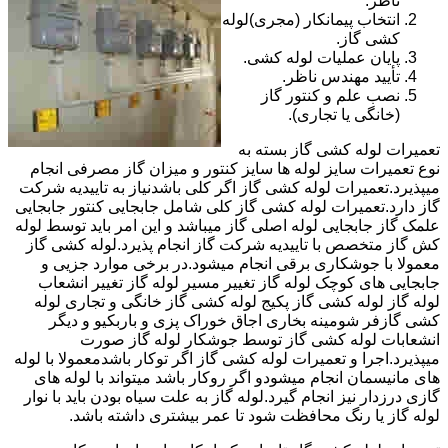
ناظر.
انتخاب پیمانکار (مجری)لوله
کشی گاز.
پایان عملیات لوله کشی.
تأیید مهندس ناظر.
نصب علم و کنتور گاز
(خانگی یا تجاری).
تعمیرات لوله کشی گاز بسته به
نوع تعمیرات سایز لوله ها سایز کنتور و میزان گاز مصرفی انجام
میپذیرد.تعمیرات لوله کشی گاز اگر کلی باشدنیاز به تاییدیه شرکت
گاز دارد.تعمیرات لوله کشی گاز کلی شامل جابجایی کنتور جابجایی
علمک گاز جابجایی لوله اصلی گاز میباشد و این امر باید توسط لوله
کش گاز متخصص با تاییدیه شرکت گاز انجام پذیرد.لوله کشی گاز
معمولا با جوشکاری برقی انجام میشود.در برخی موارد جزیی و
جابجایی های کوچک لوله گاز تغییر مسیر لوله گاز تغییر انشعاب
لوله گاز لوله کشی گاز پکیج لوله کشی گاز خانگی و تجاری لوله
کشی گازفر شومینه بخاری اجاق خوراک پزی و باربکیو و دیگر
انشعابات لوله کشی گاز توسط جوشکار لوله گاز صورت
میپذیرد.اجرا و تعمیرات لوله کشی گاز اگر توکار باشدمعمولا با لوله
های مانیسمان انجام میشودو اگر روکار باشد میتواند با لوله های
گازی درزدار نیز انجام گیرد.لوله گاز به علت سیاه بودن باید با نوار
لوله گاز یا رنگ محافظت شود تا عمر بیشتری داشته باشد.