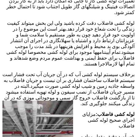
تعمیرات لوله کشی گاز تا جایی که امکان دارد باید از به کار بردن
اتصالات فیتینگ و شیلنگهای گاز طویل اجتناب شود تا احتمال خطر
کمتر شود.
لوله کشی فاضلاب دقت کرده باشید ولی این بخش میتواند کیفیت
زندگی را تحت شعاع خود قرار دهد.بهتر است این موضوع را در
اولویت خود قرار دهید چون به طور مستقیم با سلامت شما و
عزیزانتان ارتباط دارد و اشتباه یا سهلانگاری در اجرای آن انتشار
آلودگی بوی بد محیط و افزایش هزینهها در بلند مدت را موجب
میشود.تمام آییننامهها موجود برای لوله کشی مخصوصا لوله کشی
فاضلاب برای حفظ ایمنی و بهداشت عموم مردم وضع شدهاند و
تمام آنها لازمالاجرا هستند.
برخلاف سیستم لوله کشی آب که در آن جریان آب تحت فشار است
سیستم فاضلاب ساختمان فشاری بر آن نیست و جریان فاضلاب به
واسطه جاذبه زمین و شیب لوله کشی صورت میگیرد.البته در
مسیر جریان فاضلاب از نصب سیفون و لوله تهویه استفاده میشود
تا از بازگشت فاضلاب خروج گاز سمی و موجوداتی موزی که در آن
زندگی میکنند جلوگیری کند.
لوله کشی فاضلاب:
مزایای
اجرای صحیح لوله کشی
فاضلاب
۱-برآورد دقیق مقدار مواد و