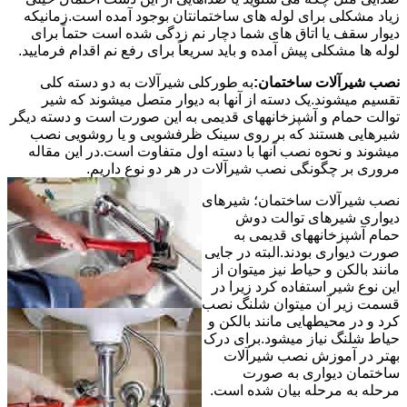
زیاد مشکلی برای لوله های ساختمانتان بوجود آمده است.زمانیکه
دیوار سقف یا اتاق های شما دچار نم زدگی شده است حتماً برای
لوله ها مشکلی پیش آمده و باید سریعاً برای رفع نم اقدام فرمایید.
نصب شیرآلات ساختمان:
به طورکلی شیرآلات به دو دسته کلی
تقسیم میشوند.یک دسته از آنها به دیوار متصل میشوند که شیر
توالت حمام و آشپزخانههای قدیمی به این صورت است و دسته دیگر
شیرهایی هستند که بر روی سینک ظرفشویی و یا روشویی نصب
میشوند و نحوه نصب آنها با دسته اول متفاوت است.در این مقاله
مروری بر چگونگی نصب شیرآلات در هر دو نوع داریم.
نصب شیرآلات ساختمان؛ شیرهای
دیواری شیرهای توالت دوش
حمام آشپزخانههای قدیمی به
صورت دیواری بودند.البته در جایی
مانند بالکن و حیاط نیز میتوان از
این نوع شیر استفاده کرد زیرا در
قسمت زیر آن میتوان شلنگ نصب
کرد و در محیطهایی مانند بالکن و
حیاط شلنگ نیاز میشود.برای درک
بهتر در آموزش نصب شیرآلات
ساختمان دیواری به صورت
مرحله به مرحله بیان شده است.