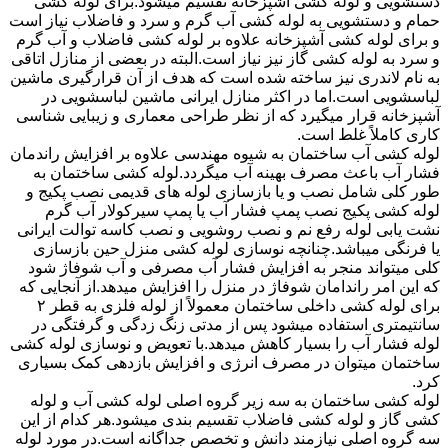
دستشویی و لوله کشی آشپزخانه تقسیم میشود.برای لوله کشی
حمام و دستشویی به لوله کشی آب گرم و سرد و فاضلاب نیاز است
و برای لوله کشی آشپزخانه علاوه بر لوله کشی فاضلاب و آب گرم
و سرد به لوله کشی گاز نیز نیاز است.البته در بعضی از منازل اتاقی
به نام لاندری نیز ساخته شده است که هدف از آن قرارگیری ماشین
لباسشویی است.اما در اکثر منازل ایرانی ماشین لباسشویی در
آشپزخانه قرار میگیرد که از نظر طراحی معماری و زیبایی شناسی
کاری کاملاً غلط است.
لوله کشی آب ساختمان به شیوه مهندسی علاوه بر افزایش راندمان
فشار آب باعث مصرف بهینه آب میگردد.لوله کشی ساختمان به
طور کلی شامل نصب و یا بازسازی لوله های قدیمی نصب پکیج و
لوله کشی پکیج نصب پمپ فشار آب یا پمپ سیرکولار آب گرم
نشت یابی لوله رفع نم و نصب روشویی و نصب کاسه توالت ایرانی
یا فرنگی میباشد.چنانچه نوسازی لوله کشی منزل حین بازسازی
کلی میتواند منجر به افزایش فشار آب مصرفی و آب شوفاژ شود
که این امر راندامان شوفاژ در منزل را افزایش میدهد.از آنجایی که
برای لوله کشی داخلی ساختمان معمولاً از لوله فلزی به قطر ۲
سانتیمتری استفاده میشود پس از مدتی زنگ زدگی و گرفتگی در
لوله فشار آب را بسیار کاهش میدهد.با تعویض و نوسازی لوله کشی
ساختمان میتوان در مصرف انرژی و افزایش بازدهی کمک بسیاری
کرد.
لوله کشی ساختمان به سه زیر گروه اصلی لوله کشی آب و لوله
کشی گاز و لوله کشی فاضلاب تقسیم بندی میشود.هر کدام از این
سه گروه اصلی نیازمند دانش و تخصص جداگانه است.در مورد لوله