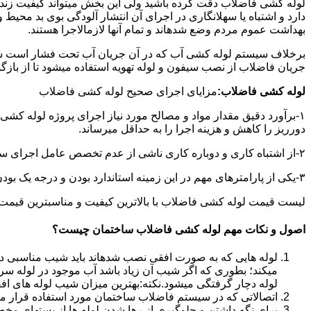
لوله کشی فاضلاب دقت کرده باشید ولی این بخش میتواند کیفیت زندگ
دارد و اشتباه یا سهلانگاری در اجرای آن انتشار آلودگی بوی بد محی
بهداشت عموم مردم وضع شدهاند و تمام آنها لازمالاجرا هستند.
برخلاف سیستم لوله کشی آب که در آن جریان آب تحت فشار است سی
جریان فاضلاب از نصب سیفون و لوله تهویه استفاده میشود تا از با
لوله کشی فاضلاب:
مزایای اجرای صحیح لوله کشی فاضلاب
۱-برآورد دقیق مقدار مواد و مصالح مورد نیاز اجرای پروژه لوله کشی
دورریز را کاهش و هزینه اجرا را به حداقل میرساند.
۲-از اشتباه کاری و دوباره کاری ناشی از عدم تخصص عامل اجرای سیستم فاضلاب جلوگیری میشود.
۳-یکی از پارامترهای مهم در این زمینه استاندارد بودن و درجه یک بودن لوازم تاسیسات بهداشتی است که افزایش طول عمر سیستم فاضلاب را در پی خواهد داشت.
لیست قیمت لوله کشی فاضلاب با بالاترین کیفیت و مناسبترین قیمت به صورت 24 ساعته 
اصول و نکات مهم لوله کشی فاضلاب ساختمان چیست؟
لوله هایی که به صورت افقی نصب شدهاند باید شیب مناسبی داش
میکند؛ بطوری که اگر شیب آن زیاد باشد آب موجود در لوله سر
لوله دچار گرفتگی میشود.نکته:بهترین میزان شیب لوله های افقی «۲ درجه
اتصالاتی که در سیستم فاضلاب ساختمان مورد استفاده قرار میگیرد «۴۵ در
برای نگه داشتن و جلوگیری از رها شدن لوله ها از بستهای مخ