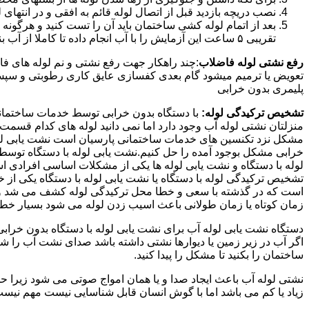
نصب دریچه بازدید قبل از اتصال لوله قائم به افقی و در انته
بعد از اتمام لوله کشی ساختمان باید آن را تست کنید و هرگونه
تقریبی ۵ ساعت این آزمایش را با آب انجام داده تا کاملا از آب بندی شدن سیستم فاضلاب اطمینان حاصل شود..
رفع نشتی لوله فاضلاب
:چند راهکار جهت رفع نشتی و نم لوله های ف
تعویض یا ترمیم میشود گام بعدی کفسازی عایق کاری رطوبتی و سپس ب
پلیمری بدون خرابی
تشخیص ترکیدگی لوله:
با دستگاه بدون خرابی توسط خدمات ساختمانی 
منزلتان نشتی لوله آب وجود دارد اما نمی دانید لوله های کدام قسم
مشکل نزد تکنسین های خدمات ساختمانی پارسیان است نشت یابی لوله ب
خرابی مشکل بوجود آمده را حل کنیم.نشت یابی لوله با دستگاه توس
لوله با دستگاه و نشت یابی لوله ها یکی از مشکلات اساسی افرادی
تشخیص ترکیدگی لوله با دستگاه یا نشت یابی لوله با دستگاه یکی از 
است که در گذشته با سعی و خطا محل ترکیدگی لوله کشف می شد و خر
زمان کوتاه یا زمان طولانی باعث اسیب زدن لوله می شود بسیار خطر
دستگاه نشت یابی لوله آب برای نشت یابی لوله با دستگاه بدون خراب
اگر آب در زیر زمین یا دیوارها نشتی داشته باشد صدای نشت آب را 
ساختمان را بکنید تا مشکل را پیدا کنید.
نشتی لوله آب باعث ایجاد صدا و یا همان امواج صوتی می شود زیرا ح
زیاد یا کم می باشد اما با گوش انسان قابل شناسایی نیست مهم نیس