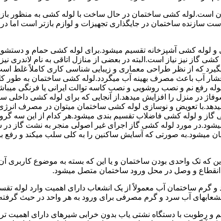
 است.لوله کشی ساختمان در حال ساخت با لوله کشی به منظور بازس
دست سازنده ساختمان در جایگذاری تجهیزات و لوازم بازتر است اما 
لوله کشی آشپزخانه تقسیم میشود.برای لوله کشی حمام و دستشویی 
شی گاز نیز نیاز است.البته در بعضی از منازل اتاقی به نام لاندری
یگیرد که از نظر طراحی معماری و زیبایی شناسی کاری کاملاً غلط است
شار آب باعث مصرف بهینه آب میگردد.لوله کشی ساختمان به طور کلی
ه رفع نم و نصب روشویی و نصب کاسه توالت ایرانی یا فرنگی میباشد
یدهد.با تعویض و نوسازی لوله کشی ساختمان میتوان در مصرف انرژی
گاز و لوله کشی فاضلاب تقسیم بندی میشود.هر کدام از این سه گرو
میشود.در مورد لوله کشی گاز اجرای غیر اصولی منجر به نشت گاز در 
تمان میشود.به صورتی که آسایش ساکنین را به کلی سلب میکند و ر
این که تک واحدی بودن ساختمان و یا این که بسته به موضوع کاربری آ
 انقطاع و وصل در محل ورود ساختمان متصل میشود.
گرم ساختمان آب معمولاً از یک انشعاب دارای اهمیت وارد لوله تقسی
انشعابهای آب سرد و گرم مصرفی برای ورود به هر واحد در حیث گرفته
 رطوبت با دستگاه نشتی یاب بدون خرابی شیرهای دارای اهمیت ترمو