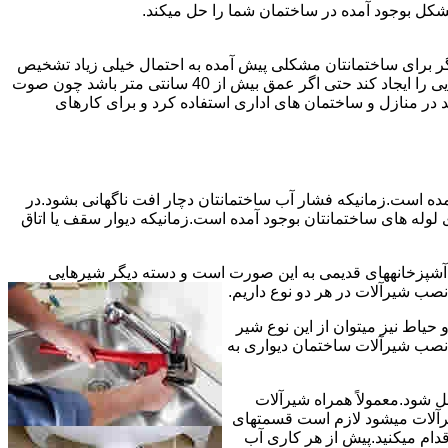
شکل بوجود آمده در ساختمان شما را حل میکند.
می توانند نشت یابی کنند و برای عمقی بالاتر از 40 سانت مناسب نیستند اما اگر برای ساختمانتان مشکلی پیش آمده به احتمال خیلی زیاد تشخیص
به درستی انجام می شود زیرا عمق ترکیدگی معمولاً در ساختمان ها بیش از 40 سانت نیست.البته اگر ترکیدگی یا نشتی لوله زیاد باشد و صدایی را ایجاد کند حتی اگر عمق بیش از 40 سانتی متر باشد چون صوت
ر منازل و ساختمان های اداری استفاده کرد و برای کارهای
مده است.زمانیکه فشار آب ساختمانتان دچار افت ناگهانی بشود.در
له های ساختمانتان بوجود آمده است.زمانیکه دیوار سقف یا اتاق
و آشپزخانههای قدیمی به این صورت است و دسته دیگر شیرهایی
ب شیرآلات در هر دو نوع داریم.
یاط نیز میتوان از این نوع شیر
 نصب شیرآلات ساختمان دیواری به
ل شود.معمولاً همراه شیرآلات
یرآلات میشود لازم است قسمتهای
قدام میکنید.پیش از هر کاری آب