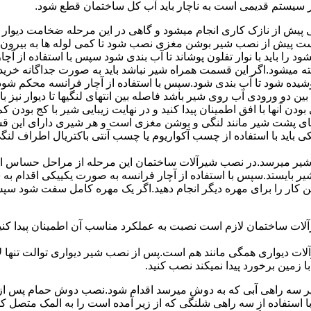
ر سیستم قدیمی است به ناچار باید آب کل ساختمان قطع شود.
یش از نازک کاری انجام میشود و گاهی در این مرحله ضخامت دیوار ب
 است پیش از نصب شیر بوشن مغزی نصب شود تا کمی لوله ها به بیرون بی
را باید با نوار تفلون پوشاند تا آب بندی شود سپس با استفاده از آ
 میشود.اگر این قسمت همراه شیر نباشد باید به صورت جداگانه خرید
شیده شود تا آب بندی شود.سپس با استفاده از آچار فرانسه محکم شود
 دو ورودی آب روی شیر باشد فاصله بین انتهای لنگیها تا دیوار نیز باید ب
ودن آنها با افق اطمینان پیدا کنید و در نهایت زیبایی شیر با کج بودن ک
ای پشت شیر مانند لنگی و بوشن مغزی است و هر شیری دارای این قس
کی باید با استفاده از چسب آکواریوم یا چسب آنتی باکتریال اطراف لن
یر میرسد.در نصب شیرآلات ساختمان این مرحله از مراحل حساس است.
 شیر بایستد.سپس با استفاده از آچار فرانسه به صورت یکییکی اقدام
ین کار را برای مهره دیگر انجام دهید.اگر یک مهره کامل سفت شود 
ساختمان لازم است نصبت به عملکرد مناسب آن اطمینان پیدا کنید.برا
آلات دیواری همگی مانند هم است.پس از نصب شیر دیواری توالت تنها 
زمین برخورد پیدا نمیکند نصب کنید.
 سه راهی آبی که به دوش میرسد اقدام شود.نصب دوش حمام پس از نص
استفاده از سه راهی شلنگی که از زیر آمده است را به المک متصل 