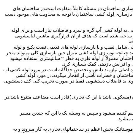
ازی ساختمان دو مسئله کاملاً متفاوت است.در ساختمان های
در بازسازی لوله کشی ساختمان با توجه به محدویت های موجود دست
به لوله کشی آب گرم و سرد و فاضلاب نیاز است و برای لوله
 نیز ساخته شده است که هدف از آن قرارگیری ماشین لباسشویی
.
 شامل نصب و یا بازسازی لوله های قدیمی نصب پکیج و لوله
.چنانچه نوسازی لوله کشی منزل حین بازسازی کلی میتواند منجر
به افزایش فشار آب مصرفی و آب شوفاژ شود که این امر راندامان شوفاژ در منزل را افزایش میدهد.از آنجایی که برای لوله کشی داخلی ساختمان معمولاً از لوله فلزی به قطر ۲ سانتیمتری استفاده میشود
 و افزایش بازدهی کمک بسیاری کرد.
ه اصلی نیازمند دانش و تخصص جداگانه است.در مورد لوله کشی آب
ساختمان و خطرات ناشی از انفجار میگردد.در مورد لوله کشی
فع بوی بد فاضلاب دستشویی فقط در صورت تخریب کلی کف دستشویی
ن (مسکونی باشد یا این که تجاری )قادر است مضاعف متنوع باشد.در
م کننده میشود و سپس به وسیله یک یا این که چندین مسیر
 میشود.
ستاتیک بخش اعظم در ساختمانهای تجاری به کار میروند و به