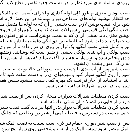
ورودی به لوله های مورد نظر را در قسمت جعبه تقسیم قطع کنید.اگ
نصب بوشن مغزی:بهطور کلی لوله گذاری و اجرای تأسیسات مکانیکی پ
حد انتظار میشود لوله های آب داخل دیوار میمانند.در این بخش لازم
شود.برای نصب بوشن لازم است بخشی از آن که به لوله ها متصل میشود 
نصب لنگی:لنگی قسمتی از شیرآلات است که معمولاً همراه آن فروخته
بوشن مغزی باید بخشی از آن که به سمت بوشن است با نوار تفلون پو
ساختمان باید دقت شود که فاصله بین دو لنگی دقیقه به اندازه فاصله بین
نیز با کامل شدن نصب لنگیها یک تراز بر روی آن قرار داده تا از موازی ب
نصب پولکی و آب بندی:پولکی بخشی از شیر است که پوشاننده زشتیه
دادن محکم شده و به دیوار میچسبند.ناگفته نماند که پیش از بستن پول
نم زدگی دیوار پشت آن نشود.
نصب شیر:پس از آب بندی با چسب و نصب پولکی حالا نوبت به نصب ش
شیر را روی لنگیها سوار کنید و مهرههای آن را با دست سفت کنید تا
ابتدا با استفاده از آچار فرانسه یک مهره کمی سفت میشود سپس هم
شیر و یا در بدترین شرایط شکستن شیر شود.
نصب کردن متعلقات شیرآلات دیواری:امتحان کردن پس از نصب شیرآلات 
دارد و از جایی در اتصالات آن نشتی نداشته باشد.
نصب کردن متعلقات شیرآلات دیواری:در انتها نیز باید گفت نصب شیر
جایی مناسب در دسترس با فاصله کمی از شیر در ارتفاعی که شلنگ با 
پس از نصب شیر دیواری حمام نیز لازم است نسبت به نصب المک شیر
المک متصل شود سپس المک در ارتفاع مشخصی روی دیوار پیچ شود با 