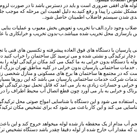
ای لوله های افقی ضروری است و باید در دسترس باشد تا در صورت لزوم 
 مشکل نشتی را پیدا و رفع کنید.به دلیل اهمیت این مرحله که موجب جلو
اضلاب وجود دارد.الف-با تخریب و تعویض بخش معیوب و عملیات بنای
ازسازی محل تخریب شده میباشد.ب-بدون تخریب و خرابکاری با عایق سی
پارسیان با دستگاه های فوق العاده پیشرفته و تکنسین های فنی با تج
ت دچار ترکیدگی و نشتی شده و می ترسید کل ساختمان را خراب کنید دس
ا دستگاه بدون خرابی به ما کمک می کند مکان ترکیدگی لوله را به را
ط خدمات ساختمانی پارسیان بدون خرابی در کلیه مناطق تهران بزرگ
 است که در مجتمع ها ساختمان ها برج های مسکونی و منازل شخصی زن
خدمات شرکت خدمات ساختمانی پارسیان می باشد که این روزها بسیار رو
ابی و خسارات زیادی به بار می آمد که قابل تحمل نبود.ترکیدگی لو
ناک و خرابی به بار می آورد چون قطع اتصال آب محیط اطراف را در بر
ی استفاده می شود و این دستگاه با شناسایی امواج صوتی محل ترکیدگ
شناسایی می کند و این کار باعث می شود که برای تشخیص مکان ترکیدگ
جم آب مدام از یک محفظه باز شده لوله میخواهد خروج کند و این باع
ت که مقدار آب خارج شده از لوله دقیقا چقدر باشد دستگاه تشخیص تر