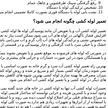
رفع گرفتگی سینک ظرفشویی و چاهک حمام
تشخیص ترکیدگی لوله با دستگاه
نشت یابی لوله با دستگاه فوری بصورت کاملا تضمینی انجام می 
تعمیر لوله کشی چگونه انجام می شود؟
تعمیر لوله کشی آب و یا تعویض آن مانند:پوسیدگی لوله ها لوله کشی غ
افزایش فشار ناگهانی در لوله های آب می شود.ممکن است نیاز به تع
به خصوص نشتی و ترکیدگی لوله های آب (آب گرم و آب سرد)می باشد.د
خشک و یا خیلی سرد باعث گرفتگی و دچار پوسیدگی و در قسمتی از ل
در صورتی که لوله های فرسوده به موقع تعمیر و یا تعویض نشوند مم
و یا همسایگان شود.در این صورت خسارات و خرابی های بیشتری برای خ
بهترین راه تعمیر لوله کشی آب سرد و گرم خانه به صورت اساسی با 
نمی شوند.زمان لوله کشی بسیار کم و سریع تر شده و روش لوله کشی
میزان مصرفی ها بهینه سازی لوله کشی بهترین شیوه های کاهش مصرف
های دیگر در لوله کشی و یا تعمیر لوله کشی آب انجام می شود.
تعمیرات لوله کشی آب تنها به لوله کشی در خانه های جدید گفته نم
وجود آمده و با کمترین هزینه و خرابی توانسته اند ساختار قدیمی لول
به سراغ متدهای قبلی برای اصلاح لوله آسیب دیده می روند و با استف
یا استفاده از از ابزارها و تجهیزات زیادی هم ندارد.به صورت کلی لول
کنیم.به همین ترتیب باید روش تعمیر لوله کشی را هم به دو دسته تق