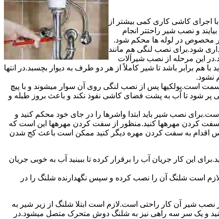
ا اجرای کاشی کاری کمی بیشتر از
ایند و نصب شیر راحتتر انجام
چار مخصوص در لوله ها محکم شود.
اری شود.برای نصب لنگی هم مانند
.در این مرحله از نصب شیرآلات
ا هم برابر باشد تا شیر کاملاً از هر دو طرف به دیوار بچسبد.در انتها
م نشود.
مت است.پولکیها پس از نصب لنگی روی آن سوار میشوند و با پیچ
گی پر شود تا آب به پشت فضای کاشی نفوذ نکند و باعث بروز طبله و
برای نصب شیر باید ابتدا واشرها را در جای خود محکم کنید و
 به سفت کردن مهرهها کنید.منظور از سفت کردن مهرهها این است که
سپس اقدام به سفت کردن مهره دیگر کنید ممکن است باعث کج شدن
ی این کار جریان آب را برقرار کرده تا ببینید آب به خوبی جریان
لازم است شلنگ آن را نصب کرده و سپس نگهدارنده شلنگ را در
ب شیر آن کار راحتی است.لازم است ابتلا شلنگ از زیر شیر به
کنید و یک سر سه راهی نیز به شلنگ دوش متحرک متصل میشود.در