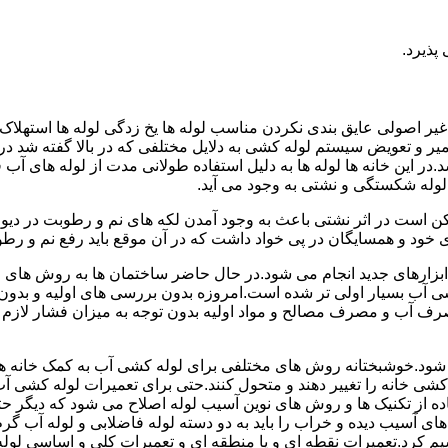
پذیرد.
یر اصولی عایق بندی نکردن مناسب لوله ها یخ زدگی لوله ها استهلاک ل
میر و تعویض سیستم لوله کشی به دلایل مختلفی که در بالا گفته شد 
ر این خانه ها لوله ها به دلیل استفاده طولانی مدت از لوله های آ
وله شکستگی و نشتی به وجود می آید.
کن است در اثر نشتی باعث به وجود آمدن لکه های نم و رطوبت در دی
ود و همسایگان در پی خواد داشت که در آن موقع باید رفع نم و رطوب
ابزارهای جدید انجام می شود.در حال حاضر ساختمان ها به روش های 
 آب بسیار اولی تر شده است.امروزه بدون بررسی های اولیه و بدون
 آب و مصرف مصالح و مواد اولیه بدون توجه به میزان فشار لازم د
ی شود.خوشبختانه روش های مختلفی برای لوله کشی آب به کمک خانه ها
ه کشی خانه را تغییر دهند و متحول کنند.حتی برای تعمیرات لوله کشی 
اده از تکنیک ها و روش های نوین آسیب لوله اصلاح می شود که دیگر حت
ه های آسیب دیده و خراب را باید به دو دسته لوله فاضلابی و لوله آب گ
سیم کرد.تعمیرات نقطه ای و یا منطقه ای و تعمیرات کلی و اساسی لول