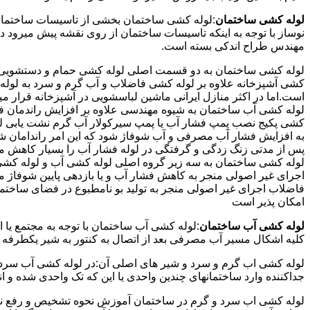
لوله کشی ساختمان
:لوله کشی ساختمان بخشی از تاسیسات ساختمان
نوساز با توجه به اینکه تاسیسات ساختمان از روی نقشه پیش میرود 
مهندس طراح اندکی بسته است.
لوله کشی ساختمان به دو قسمت اصلی لوله کشی حمام و دستشویی و 
کشی آشپزخانه علاوه بر لوله کشی فاضلاب و آب گرم و سرد به لوله ک
است.اما در اکثر منازل ایرانی ماشین لباسشویی در آشپزخانه قرار م
لوله کشی آب ساختمان به شیوه مهندسی علاوه بر افزایش راندمان ف
کشی پکیج نصب پمپ فشار آب یا پمپ سیرکولار آب گرم نشت یابی لول
پس از مدتی زنگ زدگی و گرفتگی در لوله فشار آب را بسیار کاهش م
لوله کشی ساختمان به سه زیر گروه اصلی لوله کشی آب و لوله کشی 
اجرای غیر اصولی منجر به کاهش فشار آب و یا بازدهی پایین شوفاژ 
فاضلاب اجرای غیر اصولی منجر به تولید بو نامطبوع در فضای ساخ
امکان پذیر است
لوله کشی آب ساختمان
:لوله کشی آب ساختمان با توجه به مجتمع یا 
کلیه اشکال مسیر آب مصرفی بعد از اتصال به کنتور به شیر یکطرفه
لوله کشی اب گرم و سرد و شیر های اصلی آن:در لوله کشی آب سرد و 
جداکننده وارد ساختمانهای چندین واحدی یا این که تک واحدی شده و 
لوله کشی اب سرد و گرم در ساختمان آموزش نحوه تشخیص و رفع نم و