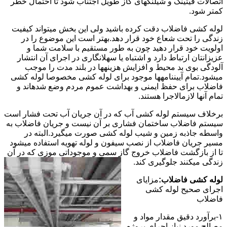
اتصالات فیتینگ و شیلنگهای گاز طویل اجتناب شود تا احتمال خطر
کمتر شود.
لوله کشی فاضلاب دقت کرده باشید ولی این بخش میتواند کیفیت
زندگی را تحت شعاع خود قرار دهد.بهتر است این موضوع را در
اولویت خود قرار دهید چون به طور مستقیم با سلامت شما و
عزیزانتان ارتباط دارد و اشتباه یا سهلانگاری در اجرای آن انتشار
آلودگی بوی بد محیط و افزایش هزینهها در بلند مدت را موجب
میشود.تمام آییننامهها موجود برای لوله کشی مخصوصا لوله کشی
فاضلاب برای حفظ ایمنی و بهداشت عموم مردم وضع شدهاند و
تمام آنها لازمالاجرا هستند.
برخلاف سیستم لوله کشی آب که در آن جریان آب تحت فشار است
سیستم فاضلاب ساختمان فشاری بر آن نیست و جریان فاضلاب به
واسطه جاذبه زمین و شیب لوله کشی صورت میگیرد.البته در
مسیر جریان فاضلاب از نصب سیفون و لوله تهویه استفاده میشود
تا از بازگشت فاضلاب خروج گاز سمی و موجوداتی موزی که در آن
زندگی میکنند جلوگیری کند.
لوله کشی فاضلاب:
مزایای
اجرای صحیح لوله کشی
فاضلاب
۱-برآورد دقیق مقدار مواد و
مصالح مورد نیاز اجرای پروژه