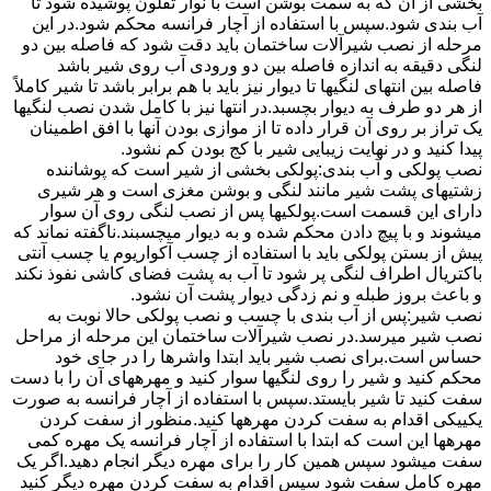
بخشی از آن که به سمت بوشن است با نوار تفلون پوشیده شود تا
آب بندی شود.سپس با استفاده از آچار فرانسه محکم شود.در این
مرحله از نصب شیرآلات ساختمان باید دقت شود که فاصله بین دو
لنگی دقیقه به اندازه فاصله بین دو ورودی آب روی شیر باشد
فاصله بین انتهای لنگیها تا دیوار نیز باید با هم برابر باشد تا شیر کاملاً
از هر دو طرف به دیوار بچسبد.در انتها نیز با کامل شدن نصب لنگیها
یک تراز بر روی آن قرار داده تا از موازی بودن آنها با افق اطمینان
پیدا کنید و در نهایت زیبایی شیر با کج بودن کم نشود.
نصب پولکی و آب بندی:پولکی بخشی از شیر است که پوشاننده
زشتیهای پشت شیر مانند لنگی و بوشن مغزی است و هر شیری
دارای این قسمت است.پولکیها پس از نصب لنگی روی آن سوار
میشوند و با پیچ دادن محکم شده و به دیوار میچسبند.ناگفته نماند که
پیش از بستن پولکی باید با استفاده از چسب آکواریوم یا چسب آنتی
باکتریال اطراف لنگی پر شود تا آب به پشت فضای کاشی نفوذ نکند
و باعث بروز طبله و نم زدگی دیوار پشت آن نشود.
نصب شیر:پس از آب بندی با چسب و نصب پولکی حالا نوبت به
نصب شیر میرسد.در نصب شیرآلات ساختمان این مرحله از مراحل
حساس است.برای نصب شیر باید ابتدا واشرها را در جای خود
محکم کنید و شیر را روی لنگیها سوار کنید و مهرههای آن را با دست
سفت کنید تا شیر بایستد.سپس با استفاده از آچار فرانسه به صورت
یکییکی اقدام به سفت کردن مهرهها کنید.منظور از سفت کردن
مهرهها این است که ابتدا با استفاده از آچار فرانسه یک مهره کمی
سفت میشود سپس همین کار را برای مهره دیگر انجام دهید.اگر یک
مهره کامل سفت شود سپس اقدام به سفت کردن مهره دیگر کنید