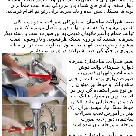
دیوار سقف یا اتاق های شما دچار نم زدگی شده است حتماً برای
لوله ها مشکلی پیش آمده و باید سریعاً برای رفع نم اقدام فرمایید.
نصب شیرآلات ساختمان:
به طورکلی شیرآلات به دو دسته کلی
تقسیم میشوند.یک دسته از آنها به دیوار متصل میشوند که شیر
توالت حمام و آشپزخانههای قدیمی به این صورت است و دسته دیگر
شیرهایی هستند که بر روی سینک ظرفشویی و یا روشویی نصب
میشوند و نحوه نصب آنها با دسته اول متفاوت است.در این مقاله
مروری بر چگونگی نصب شیرآلات در هر دو نوع داریم.
نصب شیرآلات ساختمان؛ شیرهای
دیواری شیرهای توالت دوش
حمام آشپزخانههای قدیمی به
صورت دیواری بودند.البته در جایی
مانند بالکن و حیاط نیز میتوان از
این نوع شیر استفاده کرد زیرا در
قسمت زیر آن میتوان شلنگ نصب
کرد و در محیطهایی مانند بالکن و
حیاط شلنگ نیاز میشود.برای درک
بهتر در آموزش نصب شیرآلات
ساختمان دیواری به صورت
مرحله به مرحله بیان شده است.
نصب شیرآلات ساختمان؛ شیرهای