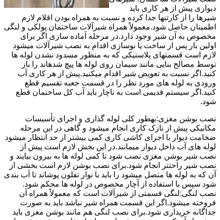
دیواری پیش از هر کاری باید
شیرها را از کارتنها جدا کرده و نسبت به همراه بودن اقلام لازم
اطمینان حاصل شود.معمولاً همراه شیرآلات ساختمان پولکی و لنگی
مخصوص به آن شیر وجود دارد.در مرحله آماده سازی اگر برای
اولین بار پس از ساخت یا نوسازی اقدام به نصب شیرآلات میشود
لازم است قسمتهای پلاستیکی که به منظور مسدود نشدن لوله ها
توسط مصالح بنایی مانند سیمان روی لوله ها پیچ شدهاند را باز
کنید.اگر نسبت به تعویض شیر اقدام میکنید.پیش از هر کاری آب
ورودی به لوله های مورد نظر را در قسمت جعبه تقسیم قطع
کنید.اگر سیستم قدیمی است به ناچار باید آب کل ساختمان قطع
شود.
نصب بوشن مغزی:بهطور کلی لوله گذاری و اجرای تأسیسات
مکانیکی پیش از نازک کاری انجام میشود و گاهی در این مرحله
ضخامت دیوار با اجرای کاشی کاری کمی بیشتر از حد انتظار میشود
لوله های آب داخل دیوار میمانند.در این بخش لازم است پیش از
نصب شیر بوشن مغزی نصب شود تا کمی لوله ها به بیرون بیایند و
نصب شیر راحتتر انجام شود.برای نصب بوشن لازم است بخشی از
آن که به لوله ها متصل میشود را باید با نوار تفلون پوشاند تا آب بندی
شود سپس با استفاده از آچار مخصوص در لوله ها محکم شود.
نصب لنگی:لنگی قسمتی از شیرآلات است که معمولاً همراه آن
فروخته میشود.اگر این قسمت همراه شیر نباشد باید به صورت
جداگانه خریداری شود.برای نصب لنگی هم مانند بوشن مغزی باید