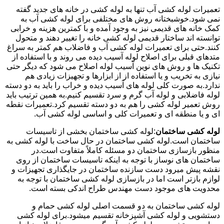
تعمیرات لوله کشی آب تنها به لوله کشی در خانه های جدید گفته
نمی شود.خوشبختانه روش های مختلفی برای لوله کشی آب به
کمک خانه های قدیمی نیز به وجود آمده و با کمترین هزینه و خرابی
توانسته اند ساختار قدیمی لوله کشی خانه را تغییر دهند و متحول
کنند.حتی برای تعمیرات لوله کشی آب و فاضلاب هم کمتر به سراغ
متدهای قبلی برای اصلاح لوله آسیب دیده می روند و با استفاده از
تکنیک ها و روش های نوین آسیب لوله اصلاح می شود که دیگر حتی
نیازی به تخریب و یا استفاده از از ابزارها و تجهیزات زیادی هم
ندارد.به صورت کلی لوله های آسیب دیده و خراب را باید به دو دسته
لوله فاضلابی و لوله آب گرم و سرد تقسیم کنیم.به همین ترتیب باید
روش تعمیر لوله کشی را هم به دو دسته تقسیم کرد.تعمیرات نقطه
ای و یا منطقه ای و تعمیرات کلی و اساسی لوله کشی آب.
لوله کشی ساختمان
:لوله کشی ساختمان بخشی از تاسیسات
ساختمان است.لوله کشی ساختمان در حال ساخت با لوله کشی به
منظور بازسازی ساختمان دو مسئله کاملاً متفاوت است.در
ساختمان های نوساز با توجه به اینکه تاسیسات ساختمان از روی
نقشه پیش میرود دست سازنده ساختمان در جایگذاری تجهیزات و
لوازم بازتر است اما در بازسازی لوله کشی ساختمان با توجه به
محدویت های موجود دست مهندس طراح اندکی بسته است.
لوله کشی ساختمان به دو قسمت اصلی لوله کشی حمام و
دستشویی و لوله کشی آشپزخانه تقسیم میشود.برای لوله کشی