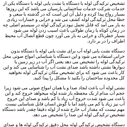
تشخیص ترکیدگی لوله با دستگاه یا نشت یابی لوله با دستگاه یکی از
خدمات شرکت خدمات ساختمانی پارسیان می باشد که این روزها
بسیار رواج پیدا کرده و دلیل آن این است که در گذشته با سعی و
خطا محل ترکیدگی لوله کشف می شد و خرابی و خسارات زیادی
به بار می آمد که قابل تحمل نبود.ترکیدگی لوله در سیستم اصلی چه
در زمان کوتاه یا زمان طولانی باعث اسیب زدن لوله می شود
بسیار خطرناک و خرابی به بار می آورد چون قطع اتصال آب محیط
اطراف را در بر دارد.
دستگاه نشت یابی لوله آب برای نشت یابی لوله با دستگاه بدون
خرابی استفاده می شود و این دستگاه با شناسایی امواج صوتی محل
ترکیدگی لوله را تشخیص می دهد یعنی اگر آب در زیر زمین یا
دیوارها نشتی داشته باشد صدای نشت آب را شناسایی می کند و این
کار باعث می شود که برای تشخیص مکان ترکیدگی لوله نخواهید
کل محدوده ساختمان را بکنید تا مشکل را پیدا کنید.
نشتی لوله آب باعث ایجاد صدا و یا همان امواج صوتی می شود زیرا
حجم آب مدام از یک محفظه باز شده لوله میخواهد خروج کند و این
باعث می شود شدت خروج آب زیاد یا کم باشد و صدای این خروج
آب نیز زیاد یا کم می باشد اما با گوش انسان قابل شناسایی نیست
مهم نیست که مقدار آب خارج شده از لوله دقیقا چقدر باشد دستگاه
تشخیص ترکیدگی لوله این صدا را تشخیص می دهد.
دستگاه تشخیص ترکیدگی لوله محل دقیق ترکیدگی لوله ها و صدای