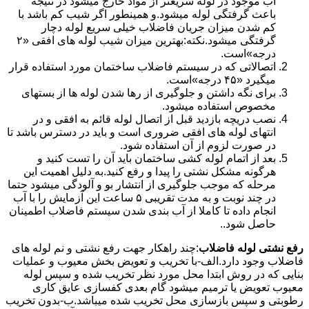
آب موجود در لوله سریعتر از مواد خارج میشود در نتیجه
باعث گرفتگی لوله میشود.و همینطور اگر شیب کم باشد با
کم شدن میزان جریان فاضلاب خیلی سریع لوله دچار
گرفتگی میشود.نکته:بهترین میزان شیب لوله های افقی «۲
درجه»است.
اتصالاتی که در سیستم فاضلاب ساختمان مورد استفاده قرار
میگیرد «۴۵ درجه»است.
برای نگه داشتن و جلوگیری از رها شدن لوله ها از بستهای
مخصوص استفاده میشود.
نصب دریچه بازدید قبل از اتصال لوله قائم به افقی و در
انتهای لوله های افقی ضروری است و باید در دسترس باشد تا
در صورت لزوم از آن استفاده شود.
بعد از اتمام لوله کشی ساختمان باید آن را تست کنید و
هرگونه مشکل نشتی را پیدا و رفع کنید.به دلیل اهمیت این
مرحله که موجب جلوگیری از انتشار بو و آلودگی میشود حتما
در چند نوبت و به مدت تقریبی ۵ ساعت این آزمایش را با آب
انجام داده تا کاملا از آب بندی شدن سیستم فاضلاب اطمینان
حاصل شود..
رفع نشتی لوله فاضلاب
:چند راهکار جهت رفع نشتی و نم لوله های
فاضلاب وجود دارد.الف-با تخریب و تعویض بخش معیوب و عملیات
بنایی که در روش ابتدا محل مورد نظر تخریب شده و سپس لوله
معیوب تعویض یا ترمیم میشود گام بعدی کفسازی عایق کاری
رطوبتی و سپس بازسازی محل تخریب شده میباشد.ب-بدون تخریب