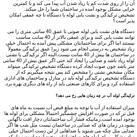
آن را از روی شدت کم یا زیاد شدن آب پیدا می کند و با کمترین
خرابی مشکل بوجود آمده در ساختمان شما را حل میکند.
تشخیص ترکیدگی و نشت یابی لوله با دستگاه تا چه عمقی امکان
پذیر است؟
دستگاه های نشت یابی لوله صوتی تا عمق 40 سانتی متری را می
توانند نشت یابی کنند و برای عمقی بالاتر از 40 سانت مناسب
نیستند اما اگر برای ساختمانتان مشکلی پیش آمده به احتمال خیلی
زیاد تشخیص به درستی انجام می شود زیرا عمق ترکیدگی معمولاً
در ساختمان ها بیش از 40 سانت نیست.البته اگر ترکیدگی یا نشتی
لوله زیاد باشد و صدایی را ایجاد کند حتی اگر عمق بیش از 40 سانتی
متر باشد چون صوت ایجاد کرده دستگاه تشخیص ترکیدگی میتواند
مکان مشخص نشتی را مشخص کند پس نتیجه میگیریم که از
دستگاه تشخیص ترکیدگی لوله باید در منازل و ساختمان های اداری
استفاده کرد و برای کارهای صنعتی باید از راه های دیگری بهره برد.
ترکیدگی لوله آب در چه زمان هایی رخ می دهد؟
میزان استفاده از آب با توجه به مبلغ قبض آب نسبت به ماه های
قبل تر که در صورت افزایش چشمگیر احتمالاً مشکلی برای لوله ها
بوجود آمده است.زمانیکه فشار آب ساختمانتان دچار افت ناگهانی
بشود.در زمان های که صدایی در ساختمان نیست مثل شب ها اگر
صدایی مثل چکه می شنوید یا صداهایی از این دست احتمال خیلی
زیاد مشکلی برای لوله های ساختمانتان بوجود آمده است.زمانیکه