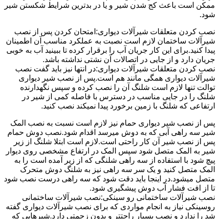
ممکن است باعث کج شدن شیر و یا در بدترین شرایط شکستن شیر
شود.
نصب کردن متعلقات شیرآلات دیواری:امتحان کردن پس از نصب
شیرآلات ساختمان لازم است نصبت به عملکرد مناسب آن اطمینان
پیدا کنید.برای این کار جریان آب را برقرار کرده تا ببینید آب به خوبی
جریان دارد و از جایی در اتصالات آن نشتی نداشته باشد.
نصب کردن متعلقات شیرآلات دیواری:در انتها نیز باید گفت نصب
شیرآلات دیواری همگی مانند هم است.پس از نصب شیر دیواری
توالت تنها لازم است شلنگ آن را نصب کرده و سپس نگهدارنده
شلنگ را در جایی مناسب در دسترس با فاصله کمی از شیر در
ارتفاعی که شلنگ با زمین برخورد پیدا نمیکند نصب کنید.
پس از نصب شیر دیواری حمام نیز لازم است نسبت به نصب المک
شیر سه راهی آبی که به دوش میرسد اقدام شود.نصب دوش حمام
پس از نصب شیر آن کار راحتی است.لازم است ابتلا شلنگ از زیر
شیر به المک متصل شود سپس المک در ارتفاع مشخصی روی دیوار
پیچ شود با استفاده از سه راهی شلنگی که از زیر آمده است را به
المک متصل کنید و یک سر سه راهی نیز به شلنگ دوش متحرک
متصل میشود.در اینجا باید دقت شود که سه راهی درست نصب شود
تا از افت فشار آب دوش پیشگیری شود.
نصب شیرآلات ساختمانی رو سینکی:نصب شیرآلات ساختمانی
روسینکی نیاز به انجام مواردی که برای نصب شیرآلات دیواری گفته
شد را ندارد و نصب بسیار راحتتر و بدون زحمتی دارد.شیرهایی که