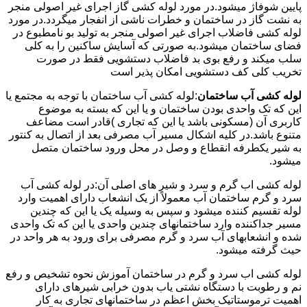
پایین شوفاژ میشود.در مورد لوله کشی گاز اجرای غیر اصولی منجر
به نشت گاز در ساختمان و خطرات ناشی از انفجار میگردد.در مورد
لوله کشی فاضلاب اجرای غیر اصولی منجر به تولید بو نامطبوع در
فضای ساختمان میشود.به صورتی که آسایش ساکنین را به کلی
سلب میکند و رفع بوی بد فاضلاب دستشویی فقط در صورت
تخریب کلی کف دستشویی امکان پذیر است
لوله کشی آب ساختمان
:لوله کشی آب ساختمان با توجه به مجتمع یا
این که تک واحدی بودن ساختمان و یا این که بسته به موضوع
کاربری آن (مسکونی باشد یا این که تجاری )قادر است مضاعف
متنوع باشد.در کلیه اشکال مسیر آب مصرفی بعد از اتصال به کنتور
به شیر یکطرفه انقطاع و وصل در محل ورود ساختمان متصل
میشود.
لوله کشی اب گرم و سرد و شیر های اصلی آن:در لوله کشی آب
سرد و گرم ساختمان آب معمولاً از یک انشعاب دارای اهمیت وارد
لوله تقسیم کننده میشود و سپس به وسیله یک یا این که چندین
مسیر جداکننده وارد ساختمانهای چندین واحدی یا این که تک واحدی
شده و انشعابهای آب سرد و گرم مصرفی برای ورود به هر واحد در
حیث گرفته میشود.
لوله کشی اب سرد و گرم در ساختمان آموزش نحوه تشخیص و رفع
نم و رطوبت با دستگاه نشتی یاب بدون خرابی شیرهای دارای
اهمیت ترموستاتیک بخش اعظم در ساختمانهای تجاری به کار