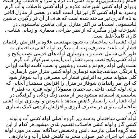
حمام و دستشویی به لوله کشی آب گرم و سرد و فاضلاب نیاز است
و برای لوله کشی آشپزخانه علاوه بر لوله کشی فاضلاب و آب گرم
و سرد به لوله کشی گاز نیز نیاز است.البته در بعضی از منازل اتاقی
به نام لاندری نیز ساخته شده است که هدف از آن قرارگیری ماشین
لباسشویی است.اما در اکثر منازل ایرانی ماشین لباسشویی در
آشپزخانه قرار میگیرد که از نظر طراحی معماری و زیبایی شناسی
کاری کاملاً غلط است.
لوله کشی آب ساختمان به شیوه مهندسی علاوه بر افزایش راندمان
فشار آب باعث مصرف بهینه آب میگردد.لوله کشی ساختمان به
طور کلی شامل نصب و یا بازسازی لوله های قدیمی نصب پکیج و
لوله کشی پکیج نصب پمپ فشار آب یا پمپ سیرکولار آب گرم
نشت یابی لوله رفع نم و نصب روشویی و نصب کاسه توالت ایرانی
یا فرنگی میباشد.چنانچه نوسازی لوله کشی منزل حین بازسازی
کلی میتواند منجر به افزایش فشار آب مصرفی و آب شوفاژ شود
که این امر راندامان شوفاژ در منزل را افزایش میدهد.از آنجایی که
برای لوله کشی داخلی ساختمان معمولاً از لوله فلزی به قطر ۲
سانتیمتری استفاده میشود پس از مدتی زنگ زدگی و گرفتگی در
لوله فشار آب را بسیار کاهش میدهد.با تعویض و نوسازی لوله کشی
ساختمان میتوان در مصرف انرژی و افزایش بازدهی کمک بسیاری
کرد.
لوله کشی ساختمان به سه زیر گروه اصلی لوله کشی آب و لوله
کشی گاز و لوله کشی فاضلاب تقسیم بندی میشود.هر کدام از این
سه گروه اصلی نیازمند دانش و تخصص جداگانه است.در مورد لوله
کشی آب اجرای غیر اصولی منجر به کاهش فشار آب و یا بازدهی