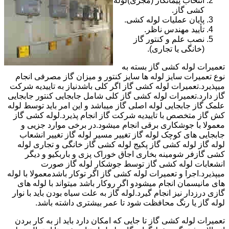
انتخاب پیمانکار (مجری)لوله
کشی گاز.
پایان عملیات لوله کشی.
تأیید مهندس ناظر.
نصب علم و کنتور گاز
(خانگی یا تجاری).
تعمیرات لوله کشی گاز بسته به
نوع تعمیرات سایز لوله ها سایز کنتور و میزان گاز مصرفی انجام
میپذیرد.تعمیرات لوله کشی گاز اگر کلی باشدنیاز به تاییدیه شرکت
گاز دارد.تعمیرات لوله کشی گاز کلی شامل جابجایی کنتور جابجایی
علمک گاز جابجایی لوله اصلی گاز میباشد و این امر باید توسط لوله
کش گاز متخصص با تاییدیه شرکت گاز انجام پذیرد.لوله کشی گاز
معمولا با جوشکاری برقی انجام میشود.در برخی موارد جزیی و
جابجایی های کوچک لوله گاز تغییر مسیر لوله گاز تغییر انشعاب
لوله گاز لوله کشی گاز پکیج لوله کشی گاز خانگی و تجاری لوله
کشی گازفر شومینه بخاری اجاق خوراک پزی و باربکیو و دیگر
انشعابات لوله کشی گاز توسط جوشکار لوله گاز صورت
میپذیرد.اجرا و تعمیرات لوله کشی گاز اگر توکار باشدمعمولا با لوله
های مانیسمان انجام میشودو اگر روکار باشد میتواند با لوله های
گازی درزدار نیز انجام گیرد.لوله گاز به علت سیاه بودن باید با نوار
لوله گاز یا رنگ محافظت شود تا عمر بیشتری داشته باشد.
تعمیرات لوله کشی گاز تا جایی که امکان دارد باید از به کار بردن