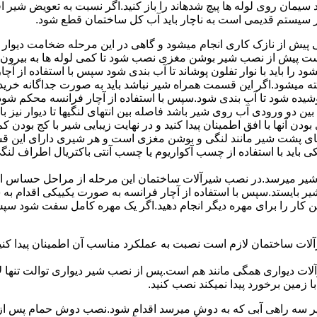
سیمان روی لوله ها پیچ شدهاند را باز کنید.اگر نسبت به تعویض شیر ا
ر سیستم قدیمی است به ناچار باید آب کل ساختمان قطع شود.
یش از نازک کاری انجام میشود و گاهی در این مرحله ضخامت دیوار ب
 است پیش از نصب شیر بوشن مغزی نصب شود تا کمی لوله ها به بیرون بی
را باید با نوار تفلون پوشاند تا آب بندی شود سپس با استفاده از آ
 میشود.اگر این قسمت همراه شیر نباشد باید به صورت جداگانه خرید
شیده شود تا آب بندی شود.سپس با استفاده از آچار فرانسه محکم شود
 دو ورودی آب روی شیر باشد فاصله بین انتهای لنگیها تا دیوار نیز باید ب
ودن آنها با افق اطمینان پیدا کنید و در نهایت زیبایی شیر با کج بودن ک
ای پشت شیر مانند لنگی و بوشن مغزی است و هر شیری دارای این قس
کی باید با استفاده از چسب آکواریوم یا چسب آنتی باکتریال اطراف لن
یر میرسد.در نصب شیرآلات ساختمان این مرحله از مراحل حساس است.
 شیر بایستد.سپس با استفاده از آچار فرانسه به صورت یکییکی اقدام
ین کار را برای مهره دیگر انجام دهید.اگر یک مهره کامل سفت شود 
ساختمان لازم است نصبت به عملکرد مناسب آن اطمینان پیدا کنید.برا
آلات دیواری همگی مانند هم است.پس از نصب شیر دیواری توالت تنها 
زمین برخورد پیدا نمیکند نصب کنید.
 سه راهی آبی که به دوش میرسد اقدام شود.نصب دوش حمام پس از نص