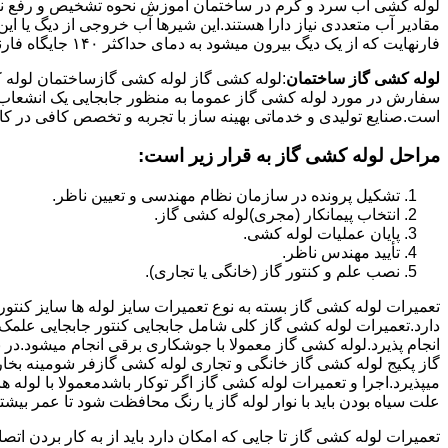
لوله کشی اب سرد و گرم در ساختمان آموزش نحوه تشخیص و رفع نم و
فارنهایت که از یک دیگ بیرون میشود به دمای حداکثر ۱۴۰ جایگاه فارنهایت به کار میرود.
لوله کشی گاز ساختمان
:لوله کشی گاز لوله کشی گازساختمان لوله 
سفارش در مورد لوله کشی گاز عموما به منظور جابجایی یک انشعاب گاز
است.صنایع تولیدی و خدماتی بهینه ساز با تجربه و تخصص کافی در کار ا
مراحل لوله کشی گاز به قرار زیر است:
تشکیل پرونده در سازمان نظام مهندسی و تعیین ناظر.
انتخاب پیمانکار (مجری)لوله کشی گاز.
پایان عملیات لوله کشی.
تأیید مهندس ناظر.
نصب علم و کنتور گاز (خانگی یا تجاری).
تعمیرات لوله کشی گاز بسته به نوع تعمیرات سایز لوله ها سایز کنتور
دارد.تعمیرات لوله کشی گاز کلی شامل جابجایی کنتور جابجایی علمک 
انجام پذیرد.لوله کشی گاز معمولا با جوشکاری برقی انجام میشود.در 
گاز پکیج لوله کشی گاز خانگی و تجاری لوله کشی گازفر شومینه بخا
میپذیرد.اجرا و تعمیرات لوله کشی گاز اگر توکار باشدمعمولا با لوله ها
علت سیاه بودن باید با نوار لوله گاز یا رنگ محافظت شود تا عمر بیشت
تعمیرات لوله کشی گاز تا جایی که امکان دارد باید از به کار بردن ات