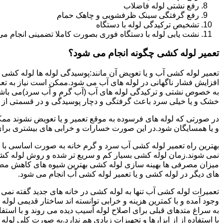
رفع نشتی لوله فاضلاب
رفع گرفتگی سینک ظرفشویی و چاهک حمام
تشخیص ترکیدگی لوله با دستگاه
نشت یابی لوله با دستگاه فوری بصورت کاملا تضمینی انجام می 
تعمیر لوله کشی چگونه انجام می شود؟
تعمیر لوله کشی آب و یا تعویض آن مانند:پوسیدگی لوله ها لوله کشی غ
افزایش فشار ناگهانی در لوله های آب می شود.ممکن است نیاز به تع
به خصوص نشتی و ترکیدگی لوله های آب (آب گرم و آب سرد)می باشد.د
خشک و یا خیلی سرد باعث گرفتگی و دچار پوسیدگی و در قسمتی از ل
در صورتی که لوله های فرسوده به موقع تعمیر و یا تعویض نشوند مم
و یا همسایگان شود.در این صورت خسارات و خرابی های بیشتری برای خ
بهترین راه تعمیر لوله کشی آب سرد و گرم خانه به صورت اساسی با 
نمی شوند.زمان لوله کشی بسیار کم و سریع تر شده و روش لوله کشی
میزان مصرفی ها بهینه سازی لوله کشی بهترین شیوه های کاهش مصرف
های دیگر در لوله کشی و یا تعمیر لوله کشی آب انجام می شود.
تعمیرات لوله کشی آب تنها به لوله کشی در خانه های جدید گفته نم
وجود آمده و با کمترین هزینه و خرابی توانسته اند ساختار قدیمی لول
به سراغ متدهای قبلی برای اصلاح لوله آسیب دیده می روند و با استف
یا استفاده از از ابزارها و تجهیزات زیادی هم ندارد.به صورت کلی لول