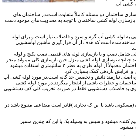
ه کشی آب.
ازی ساختمان دو مسئله کاملاً متفاوت است.در ساختمان های
در بازسازی لوله کشی ساختمان با توجه به محدویت های موجود دست
به لوله کشی آب گرم و سرد و فاضلاب نیاز است و برای لوله
 نیز ساخته شده است که هدف از آن قرارگیری ماشین لباسشویی
.
 شامل نصب و یا بازسازی لوله های قدیمی نصب پکیج و لوله
.چنانچه نوسازی لوله کشی منزل حین بازسازی کلی میتواند منجر
به افزایش فشار آب مصرفی و آب شوفاژ شود که این امر راندامان شوفاژ در منزل را افزایش میدهد.از آنجایی که برای لوله کشی داخلی ساختمان معمولاً از لوله فلزی به قطر ۲ سانتیمتری استفاده میشود
 و افزایش بازدهی کمک بسیاری کرد.
ه اصلی نیازمند دانش و تخصص جداگانه است.در مورد لوله کشی آب
ساختمان و خطرات ناشی از انفجار میگردد.در مورد لوله کشی
فع بوی بد فاضلاب دستشویی فقط در صورت تخریب کلی کف دستشویی
ن (مسکونی باشد یا این که تجاری )قادر است مضاعف متنوع باشد.در
م کننده میشود و سپس به وسیله یک یا این که چندین مسیر
 میشود.