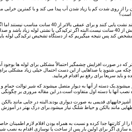
ا از روی شدت کم یا زیاد شدن آب پیدا می کند و با کمترین خرابی م
ر است؟
دستگاه های نشت یابی لوله صوتی تا عمق 40 سانتی متری را 
ص کند پس نتیجه میگیریم که از دستگاه تشخیص ترکیدگی لوله باید د
تر که در صورت افزایش چشمگیر احتمالاً مشکلی برای لوله ها بوجود آ
 می شنوید یا صداهایی از این دست احتمال خیلی زیاد مشکلی برای لو
 باید سریعاً برای رفع نم اقدام فرمایید.
میشوند.یک دسته از آنها به دیوار متصل میشوند که شیر توالت حمام 
صب آنها با دسته اول متفاوت است.در این مقاله مروری بر چگونگی نص
انههای قدیمی به صورت دیواری بودند.البته در جایی مانند بالکن و ح
هایی مانند بالکن و حیاط شلنگ نیاز میشود.برای درک بهتر در آموزش
 از کارتنها جدا کرده و نسبت به همراه بودن اقلام لازم اطمینان حاص
ه سازی اگر برای اولین بار پس از ساخت یا نوسازی اقدام به نصب ش