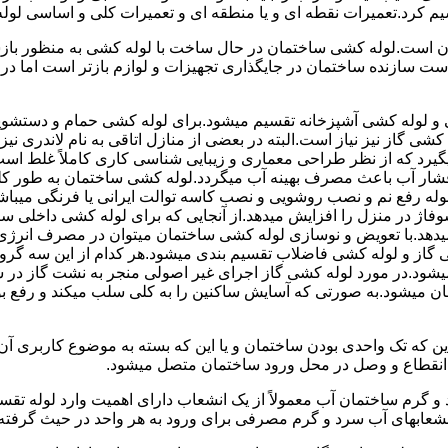
سیم کرد.تعمیرات نقطه ای و یا منطقه ای و تعمیرات کلی و اساسی لول
 است.لوله کشی ساختمان در حال ساخت با لوله کشی به منظور بازس
دست سازنده ساختمان در جایگذاری تجهیزات و لوازم بازتر است اما 
لوله کشی آشپزخانه تقسیم میشود.برای لوله کشی حمام و دستشویی 
شی گاز نیز نیاز است.البته در بعضی از منازل اتاقی به نام لاندری
یگیرد که از نظر طراحی معماری و زیبایی شناسی کاری کاملاً غلط است
شار آب باعث مصرف بهینه آب میگردد.لوله کشی ساختمان به طور کلی
ه رفع نم و نصب روشویی و نصب کاسه توالت ایرانی یا فرنگی میباشد
یدهد.با تعویض و نوسازی لوله کشی ساختمان میتوان در مصرف انرژی
گاز و لوله کشی فاضلاب تقسیم بندی میشود.هر کدام از این سه گرو
میشود.در مورد لوله کشی گاز اجرای غیر اصولی منجر به نشت گاز در 
تمان میشود.به صورتی که آسایش ساکنین را به کلی سلب میکند و ر
این که تک واحدی بودن ساختمان و یا این که بسته به موضوع کاربری آ
 انقطاع و وصل در محل ورود ساختمان متصل میشود.
گرم ساختمان آب معمولاً از یک انشعاب دارای اهمیت وارد لوله تقسی
انشعابهای آب سرد و گرم مصرفی برای ورود به هر واحد در حیث گرفته