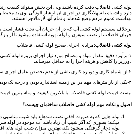
لوله کشی فاضلاب دقت کرده باشید ولی این بخش میتواند کیفیت زندگ
دارد و اشتباه یا سهلانگاری در اجرای آن انتشار آلودگی بوی بد محی
بهداشت عموم مردم وضع شدهاند و تمام آنها لازمالاجرا هستند.
برخلاف سیستم لوله کشی آب که در آن جریان آب تحت فشار است سی
جریان فاضلاب از نصب سیفون و لوله تهویه استفاده میشود تا از با
لوله کشی فاضلاب:
مزایای اجرای صحیح لوله کشی فاضلاب
۱-برآورد دقیق مقدار مواد و مصالح مورد نیاز اجرای پروژه لوله کشی
دورریز را کاهش و هزینه اجرا را به حداقل میرساند.
۲-از اشتباه کاری و دوباره کاری ناشی از عدم تخصص عامل اجرای سیستم فاضلاب جلوگیری میشود.
۳-یکی از پارامترهای مهم در این زمینه استاندارد بودن و درجه یک بودن لوازم تاسیسات بهداشتی است که افزایش طول عمر سیستم فاضلاب را در پی خواهد داشت.
لیست قیمت لوله کشی فاضلاب با بالاترین کیفیت و مناسبترین قیمت به صورت 24 ساعته 
اصول و نکات مهم لوله کشی فاضلاب ساختمان چیست؟
لوله هایی که به صورت افقی نصب شدهاند باید شیب مناسبی داش
میکند؛ بطوری که اگر شیب آن زیاد باشد آب موجود در لوله سر
لوله دچار گرفتگی میشود.نکته:بهترین میزان شیب لوله های افقی «۲ درجه
اتصالاتی که در سیستم فاضلاب ساختمان مورد استفاده قرار میگیرد «۴۵ در