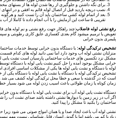
برای نگه داشتن و جلوگیری از رها شدن لوله ها از بستهای مخ
نصب دریچه بازدید قبل از اتصال لوله قائم به افقی و در انته
بعد از اتمام لوله کشی ساختمان باید آن را تست کنید و هرگونه
تقریبی ۵ ساعت این آزمایش را با آب انجام داده تا کاملا از آب بندی شدن سیستم فاضلاب اطمینان حاصل شود..
رفع نشتی لوله فاضلاب
:چند راهکار جهت رفع نشتی و نم لوله های ف
تعویض یا ترمیم میشود گام بعدی کفسازی عایق کاری رطوبتی و سپس ب
پلیمری بدون خرابی
تشخیص ترکیدگی لوله:
با دستگاه بدون خرابی توسط خدمات ساختمانی 
منزلتان نشتی لوله آب وجود دارد اما نمی دانید لوله های کدام قسم
مشکل نزد تکنسین های خدمات ساختمانی پارسیان است نشت یابی لوله ب
خرابی مشکل بوجود آمده را حل کنیم.نشت یابی لوله با دستگاه توس
لوله با دستگاه و نشت یابی لوله ها یکی از مشکلات اساسی افرادی
تشخیص ترکیدگی لوله با دستگاه یا نشت یابی لوله با دستگاه یکی از 
است که در گذشته با سعی و خطا محل ترکیدگی لوله کشف می شد و خر
زمان کوتاه یا زمان طولانی باعث اسیب زدن لوله می شود بسیار خطر
دستگاه نشت یابی لوله آب برای نشت یابی لوله با دستگاه بدون خراب
اگر آب در زیر زمین یا دیوارها نشتی داشته باشد صدای نشت آب را 
ساختمان را بکنید تا مشکل را پیدا کنید.
نشتی لوله آب باعث ایجاد صدا و یا همان امواج صوتی می شود زیرا ح
زیاد یا کم می باشد اما با گوش انسان قابل شناسایی نیست مهم نیس