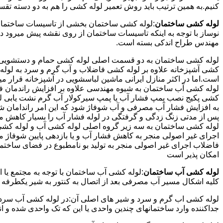
کنیم.به همین ترتیب باید روش تعمیر لوله کشی را هم به دو دسته تق
لوله کشی ساختمان
:لوله کشی ساختمان بخشی از تاسیسات ساختمان
نوساز با توجه به اینکه تاسیسات ساختمان از روی نقشه پیش میرود 
مهندس طراح اندکی بسته است.
لوله کشی ساختمان به دو قسمت اصلی لوله کشی حمام و دستشویی و 
کشی آشپزخانه علاوه بر لوله کشی فاضلاب و آب گرم و سرد به لوله ک
است.اما در اکثر منازل ایرانی ماشین لباسشویی در آشپزخانه قرار م
لوله کشی آب ساختمان به شیوه مهندسی علاوه بر افزایش راندمان ف
کشی پکیج نصب پمپ فشار آب یا پمپ سیرکولار آب گرم نشت یابی لول
پس از مدتی زنگ زدگی و گرفتگی در لوله فشار آب را بسیار کاهش م
لوله کشی ساختمان به سه زیر گروه اصلی لوله کشی آب و لوله کشی 
اجرای غیر اصولی منجر به کاهش فشار آب و یا بازدهی پایین شوفاژ 
فاضلاب اجرای غیر اصولی منجر به تولید بو نامطبوع در فضای ساخ
امکان پذیر است
لوله کشی آب ساختمان
:لوله کشی آب ساختمان با توجه به مجتمع یا 
کلیه اشکال مسیر آب مصرفی بعد از اتصال به کنتور به شیر یکطرفه
لوله کشی اب گرم و سرد و شیر های اصلی آن:در لوله کشی آب سرد و 
جداکننده وارد ساختمانهای چندین واحدی یا این که تک واحدی شده و 