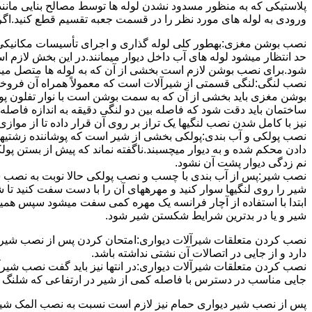
پلاستیکی که به منظور مسدود نشدن لوله ها توسط مصالح بنایی مانند 
ورودی به لوله های مورد نظر را در قسمت جعبه تقسیم قطع کنید.اگ
نصب بوشن مغزی:بهطور کلی لوله گذاری و اجرای تأسیسات مکانیکی پ
حد انتظار میشود لوله های آب داخل دیوار میمانند.در این بخش لازم
شود.برای نصب بوشن لازم است بخشی از آن که به لوله ها متصل میشود 
نصب لنگی:لنگی قسمتی از شیرآلات است که معمولاً همراه آن فروخته
بوشن مغزی باید بخشی از آن که به سمت بوشن است با نوار تفلون پو
ساختمان باید دقت شود که فاصله بین دو لنگی دقیقه به اندازه فاصله بین
نیز با کامل شدن نصب لنگیها یک تراز بر روی آن قرار داده تا از موازی ب
نصب پولکی و آب بندی:پولکی بخشی از شیر است که پوشاننده زشتیه
دادن محکم شده و به دیوار میچسبند.ناگفته نماند که پیش از بستن پول
نم زدگی دیوار پشت آن نشود.
نصب شیر:پس از آب بندی با چسب و نصب پولکی حالا نوبت به نصب ش
شیر را روی لنگیها سوار کنید و مهرههای آن را با دست سفت کنید تا
ابتدا با استفاده از آچار فرانسه یک مهره کمی سفت میشود سپس هم
شیر و یا در بدترین شرایط شکستن شیر شود.
نصب کردن متعلقات شیرآلات دیواری:امتحان کردن پس از نصب شیرآلات 
دارد و از جایی در اتصالات آن نشتی نداشته باشد.
نصب کردن متعلقات شیرآلات دیواری:در انتها نیز باید گفت نصب شیر
جایی مناسب در دسترس با فاصله کمی از شیر در ارتفاعی که شلنگ با 
پس از نصب شیر دیواری حمام نیز لازم است نسبت به نصب المک شیر