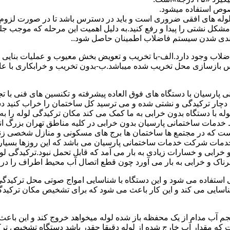
صوص استفاده میشود.
ای لوله های افقی ضروری است و باید در دسترس باشد تا در صورت لزوم 
 مشکل نشتی را پیدا و رفع کنید.به دلیل اهمیت این مرحله که موجب جلو
اضلاب وجود دارد.الف-با تخریب و تعویض بخش معیوب و عملیات بنای
ازسازی محل تخریب شده میباشد.ب-بدون تخریب و خرابکاری با عایق سی
پارسیان با دستگاه های فوق العاده پیشرفته و تکنسین های فنی با تج
ت دچار ترکیدگی و نشتی شده و می ترسید کل ساختمان را خراب کنید دس
ا دستگاه بدون خرابی به ما کمک می کند مکان ترکیدگی لوله را به را
ط خدمات ساختمانی پارسیان بدون خرابی در کلیه مناطق تهران بزرگ
 است که در مجتمع ها ساختمان ها برج های مسکونی و منازل شخصی زن
خدمات شرکت خدمات ساختمانی پارسیان می باشد که این روزها بسیار رو
ابی و خسارات زیادی به بار می آمد که قابل تحمل نبود.ترکیدگی لو
ناک و خرابی به بار می آورد چون قطع اتصال آب محیط اطراف را در بر
ی استفاده می شود و این دستگاه با شناسایی امواج صوتی محل ترکیدگ
شناسایی می کند و این کار باعث می شود که برای تشخیص مکان ترکیدگ
جم آب مدام از یک محفظه باز شده لوله میخواهد خروج کند و این باع
ت که مقدار آب خارج شده از لوله دقیقا چقدر باشد دستگاه تشخیص تر