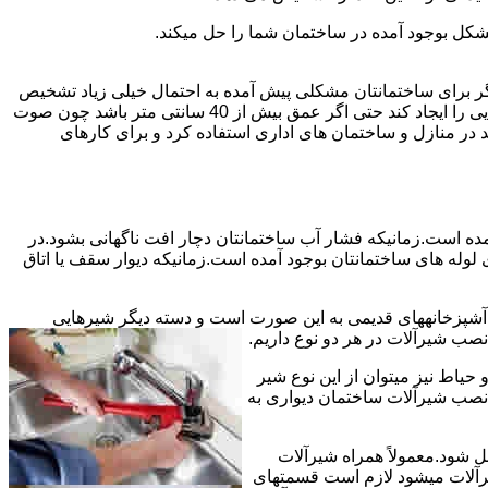
شکل بوجود آمده در ساختمان شما را حل میکند.
می توانند نشت یابی کنند و برای عمقی بالاتر از 40 سانت مناسب نیستند اما اگر برای ساختمانتان مشکلی پیش آمده به احتمال خیلی زیاد تشخیص
به درستی انجام می شود زیرا عمق ترکیدگی معمولاً در ساختمان ها بیش از 40 سانت نیست.البته اگر ترکیدگی یا نشتی لوله زیاد باشد و صدایی را ایجاد کند حتی اگر عمق بیش از 40 سانتی متر باشد چون صوت
ر منازل و ساختمان های اداری استفاده کرد و برای کارهای
مده است.زمانیکه فشار آب ساختمانتان دچار افت ناگهانی بشود.در
له های ساختمانتان بوجود آمده است.زمانیکه دیوار سقف یا اتاق
و آشپزخانههای قدیمی به این صورت است و دسته دیگر شیرهایی
ب شیرآلات در هر دو نوع داریم.
یاط نیز میتوان از این نوع شیر
 نصب شیرآلات ساختمان دیواری به
ل شود.معمولاً همراه شیرآلات
یرآلات میشود لازم است قسمتهای