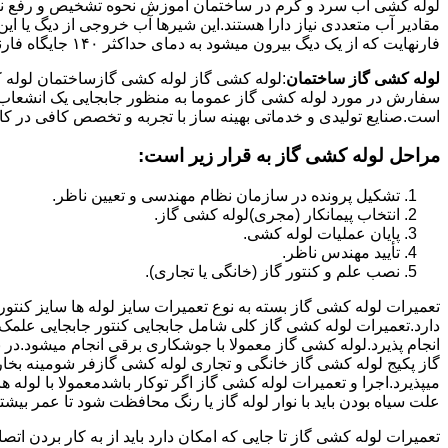
لوله کشی اب سرد و گرم در ساختمان آموزش نحوه تشخیص و رفع نم و
فارنهایت که از یک دیگ بیرون میشود به دمای حداکثر ۱۴۰ جایگاه فارنهایت به کار میرود.
لوله کشی گاز ساختمان
:لوله کشی گاز لوله کشی گازساختمان لوله 
سفارش در مورد لوله کشی گاز عموما به منظور جابجایی یک انشعاب گاز
است.صنایع تولیدی و خدماتی بهینه ساز با تجربه و تخصص کافی در کار ا
مراحل لوله کشی گاز به قرار زیر است:
تشکیل پرونده در سازمان نظام مهندسی و تعیین ناظر.
انتخاب پیمانکار (مجری)لوله کشی گاز.
پایان عملیات لوله کشی.
تأیید مهندس ناظر.
نصب علم و کنتور گاز (خانگی یا تجاری).
تعمیرات لوله کشی گاز بسته به نوع تعمیرات سایز لوله ها سایز کنتور
دارد.تعمیرات لوله کشی گاز کلی شامل جابجایی کنتور جابجایی علمک 
انجام پذیرد.لوله کشی گاز معمولا با جوشکاری برقی انجام میشود.در 
گاز پکیج لوله کشی گاز خانگی و تجاری لوله کشی گازفر شومینه بخا
میپذیرد.اجرا و تعمیرات لوله کشی گاز اگر توکار باشدمعمولا با لوله ها
علت سیاه بودن باید با نوار لوله گاز یا رنگ محافظت شود تا عمر بیشت
تعمیرات لوله کشی گاز تا جایی که امکان دارد باید از به کار بردن ات