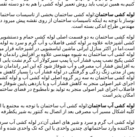
کنیم.به همین ترتیب باید روش تعمیر لوله کشی را هم به دو دسته تق
لوله کشی ساختمان
:لوله کشی ساختمان بخشی از تاسیسات ساختمان
نوساز با توجه به اینکه تاسیسات ساختمان از روی نقشه پیش میرود 
مهندس طراح اندکی بسته است.
لوله کشی ساختمان به دو قسمت اصلی لوله کشی حمام و دستشویی و 
کشی آشپزخانه علاوه بر لوله کشی فاضلاب و آب گرم و سرد به لوله ک
است.اما در اکثر منازل ایرانی ماشین لباسشویی در آشپزخانه قرار م
لوله کشی آب ساختمان به شیوه مهندسی علاوه بر افزایش راندمان ف
کشی پکیج نصب پمپ فشار آب یا پمپ سیرکولار آب گرم نشت یابی لول
پس از مدتی زنگ زدگی و گرفتگی در لوله فشار آب را بسیار کاهش م
لوله کشی ساختمان به سه زیر گروه اصلی لوله کشی آب و لوله کشی 
اجرای غیر اصولی منجر به کاهش فشار آب و یا بازدهی پایین شوفاژ 
فاضلاب اجرای غیر اصولی منجر به تولید بو نامطبوع در فضای ساخ
امکان پذیر است
لوله کشی آب ساختمان
:لوله کشی آب ساختمان با توجه به مجتمع یا 
کلیه اشکال مسیر آب مصرفی بعد از اتصال به کنتور به شیر یکطرفه
لوله کشی اب گرم و سرد و شیر های اصلی آن:در لوله کشی آب سرد و 
جداکننده وارد ساختمانهای چندین واحدی یا این که تک واحدی شده و 