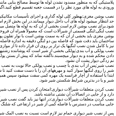
پلاستیکی که به منظور مسدود نشدن لوله ها توسط مصالح بنایی مانند 
ورودی به لوله های مورد نظر را در قسمت جعبه تقسیم قطع کنید.اگ
نصب بوشن مغزی:بهطور کلی لوله گذاری و اجرای تأسیسات مکانیکی پ
حد انتظار میشود لوله های آب داخل دیوار میمانند.در این بخش لازم
شود.برای نصب بوشن لازم است بخشی از آن که به لوله ها متصل میشود 
نصب لنگی:لنگی قسمتی از شیرآلات است که معمولاً همراه آن فروخته
بوشن مغزی باید بخشی از آن که به سمت بوشن است با نوار تفلون پو
ساختمان باید دقت شود که فاصله بین دو لنگی دقیقه به اندازه فاصله بین
نیز با کامل شدن نصب لنگیها یک تراز بر روی آن قرار داده تا از موازی ب
نصب پولکی و آب بندی:پولکی بخشی از شیر است که پوشاننده زشتیه
دادن محکم شده و به دیوار میچسبند.ناگفته نماند که پیش از بستن پول
نم زدگی دیوار پشت آن نشود.
نصب شیر:پس از آب بندی با چسب و نصب پولکی حالا نوبت به نصب ش
شیر را روی لنگیها سوار کنید و مهرههای آن را با دست سفت کنید تا
ابتدا با استفاده از آچار فرانسه یک مهره کمی سفت میشود سپس هم
شیر و یا در بدترین شرایط شکستن شیر شود.
نصب کردن متعلقات شیرآلات دیواری:امتحان کردن پس از نصب شیرآلات 
دارد و از جایی در اتصالات آن نشتی نداشته باشد.
نصب کردن متعلقات شیرآلات دیواری:در انتها نیز باید گفت نصب شیر
جایی مناسب در دسترس با فاصله کمی از شیر در ارتفاعی که شلنگ با 
پس از نصب شیر دیواری حمام نیز لازم است نسبت به نصب المک شیر