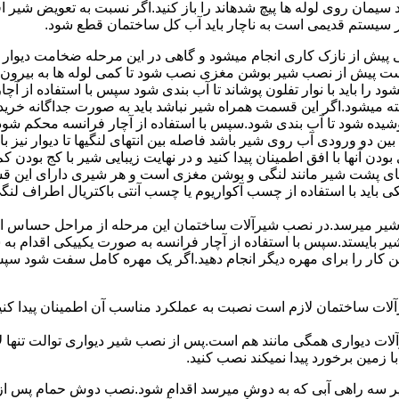
سیمان روی لوله ها پیچ شدهاند را باز کنید.اگر نسبت به تعویض شیر ا
ر سیستم قدیمی است به ناچار باید آب کل ساختمان قطع شود.
یش از نازک کاری انجام میشود و گاهی در این مرحله ضخامت دیوار ب
 است پیش از نصب شیر بوشن مغزی نصب شود تا کمی لوله ها به بیرون بی
را باید با نوار تفلون پوشاند تا آب بندی شود سپس با استفاده از آ
 میشود.اگر این قسمت همراه شیر نباشد باید به صورت جداگانه خرید
شیده شود تا آب بندی شود.سپس با استفاده از آچار فرانسه محکم شود
 دو ورودی آب روی شیر باشد فاصله بین انتهای لنگیها تا دیوار نیز باید ب
ودن آنها با افق اطمینان پیدا کنید و در نهایت زیبایی شیر با کج بودن ک
ای پشت شیر مانند لنگی و بوشن مغزی است و هر شیری دارای این قس
کی باید با استفاده از چسب آکواریوم یا چسب آنتی باکتریال اطراف لن
یر میرسد.در نصب شیرآلات ساختمان این مرحله از مراحل حساس است.
 شیر بایستد.سپس با استفاده از آچار فرانسه به صورت یکییکی اقدام
ین کار را برای مهره دیگر انجام دهید.اگر یک مهره کامل سفت شود 
ساختمان لازم است نصبت به عملکرد مناسب آن اطمینان پیدا کنید.برا
آلات دیواری همگی مانند هم است.پس از نصب شیر دیواری توالت تنها 
زمین برخورد پیدا نمیکند نصب کنید.
 سه راهی آبی که به دوش میرسد اقدام شود.نصب دوش حمام پس از نص