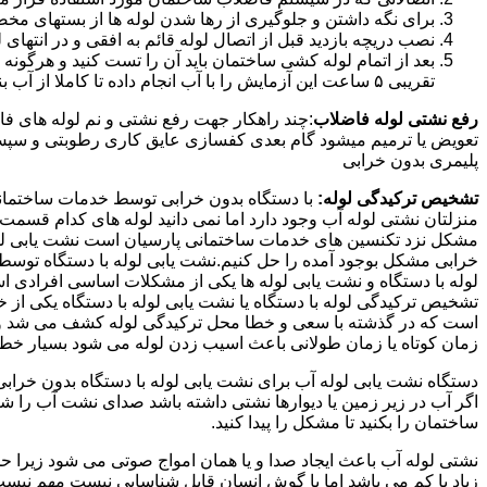
برای نگه داشتن و جلوگیری از رها شدن لوله ها از بستهای مخ
نصب دریچه بازدید قبل از اتصال لوله قائم به افقی و در انته
بعد از اتمام لوله کشی ساختمان باید آن را تست کنید و هرگونه
تقریبی ۵ ساعت این آزمایش را با آب انجام داده تا کاملا از آب بندی شدن سیستم فاضلاب اطمینان حاصل شود..
رفع نشتی لوله فاضلاب
:چند راهکار جهت رفع نشتی و نم لوله های ف
تعویض یا ترمیم میشود گام بعدی کفسازی عایق کاری رطوبتی و سپس ب
پلیمری بدون خرابی
تشخیص ترکیدگی لوله:
با دستگاه بدون خرابی توسط خدمات ساختمانی 
منزلتان نشتی لوله آب وجود دارد اما نمی دانید لوله های کدام قسم
مشکل نزد تکنسین های خدمات ساختمانی پارسیان است نشت یابی لوله ب
خرابی مشکل بوجود آمده را حل کنیم.نشت یابی لوله با دستگاه توس
لوله با دستگاه و نشت یابی لوله ها یکی از مشکلات اساسی افرادی
تشخیص ترکیدگی لوله با دستگاه یا نشت یابی لوله با دستگاه یکی از 
است که در گذشته با سعی و خطا محل ترکیدگی لوله کشف می شد و خر
زمان کوتاه یا زمان طولانی باعث اسیب زدن لوله می شود بسیار خطر
دستگاه نشت یابی لوله آب برای نشت یابی لوله با دستگاه بدون خراب
اگر آب در زیر زمین یا دیوارها نشتی داشته باشد صدای نشت آب را 
ساختمان را بکنید تا مشکل را پیدا کنید.
نشتی لوله آب باعث ایجاد صدا و یا همان امواج صوتی می شود زیرا ح
زیاد یا کم می باشد اما با گوش انسان قابل شناسایی نیست مهم نیس