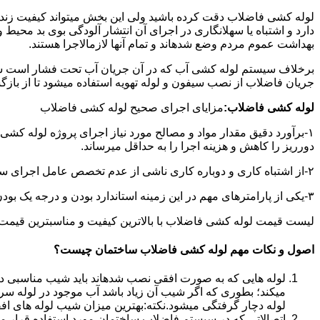
لوله کشی فاضلاب دقت کرده باشید ولی این بخش میتواند کیفیت زندگ
دارد و اشتباه یا سهلانگاری در اجرای آن انتشار آلودگی بوی بد محی
بهداشت عموم مردم وضع شدهاند و تمام آنها لازمالاجرا هستند.
برخلاف سیستم لوله کشی آب که در آن جریان آب تحت فشار است سی
جریان فاضلاب از نصب سیفون و لوله تهویه استفاده میشود تا از با
لوله کشی فاضلاب:
مزایای اجرای صحیح لوله کشی فاضلاب
۱-برآورد دقیق مقدار مواد و مصالح مورد نیاز اجرای پروژه لوله کشی
دورریز را کاهش و هزینه اجرا را به حداقل میرساند.
۲-از اشتباه کاری و دوباره کاری ناشی از عدم تخصص عامل اجرای سیستم فاضلاب جلوگیری میشود.
۳-یکی از پارامترهای مهم در این زمینه استاندارد بودن و درجه یک بودن لوازم تاسیسات بهداشتی است که افزایش طول عمر سیستم فاضلاب را در پی خواهد داشت.
لیست قیمت لوله کشی فاضلاب با بالاترین کیفیت و مناسبترین قیمت به صورت 24 ساعته 
اصول و نکات مهم لوله کشی فاضلاب ساختمان چیست؟
لوله هایی که به صورت افقی نصب شدهاند باید شیب مناسبی داش
میکند؛ بطوری که اگر شیب آن زیاد باشد آب موجود در لوله سر
لوله دچار گرفتگی میشود.نکته:بهترین میزان شیب لوله های افقی «۲ درجه
اتصالاتی که در سیستم فاضلاب ساختمان مورد استفاده قرار میگیرد «۴۵ در