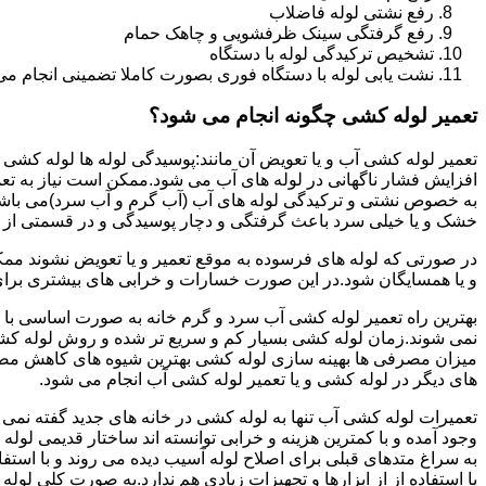
رفع نشتی لوله فاضلاب
رفع گرفتگی سینک ظرفشویی و چاهک حمام
تشخیص ترکیدگی لوله با دستگاه
نشت یابی لوله با دستگاه فوری بصورت کاملا تضمینی انجام می 
تعمیر لوله کشی چگونه انجام می شود؟
تعمیر لوله کشی آب و یا تعویض آن مانند:پوسیدگی لوله ها لوله کشی غ
افزایش فشار ناگهانی در لوله های آب می شود.ممکن است نیاز به تع
به خصوص نشتی و ترکیدگی لوله های آب (آب گرم و آب سرد)می باشد.د
خشک و یا خیلی سرد باعث گرفتگی و دچار پوسیدگی و در قسمتی از ل
در صورتی که لوله های فرسوده به موقع تعمیر و یا تعویض نشوند مم
و یا همسایگان شود.در این صورت خسارات و خرابی های بیشتری برای خ
بهترین راه تعمیر لوله کشی آب سرد و گرم خانه به صورت اساسی با 
نمی شوند.زمان لوله کشی بسیار کم و سریع تر شده و روش لوله کشی
میزان مصرفی ها بهینه سازی لوله کشی بهترین شیوه های کاهش مصرف
های دیگر در لوله کشی و یا تعمیر لوله کشی آب انجام می شود.
تعمیرات لوله کشی آب تنها به لوله کشی در خانه های جدید گفته نم
وجود آمده و با کمترین هزینه و خرابی توانسته اند ساختار قدیمی لول
به سراغ متدهای قبلی برای اصلاح لوله آسیب دیده می روند و با استف
یا استفاده از از ابزارها و تجهیزات زیادی هم ندارد.به صورت کلی لول