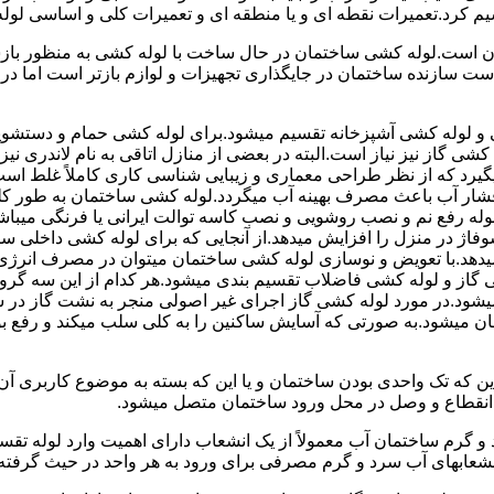
سیم کرد.تعمیرات نقطه ای و یا منطقه ای و تعمیرات کلی و اساسی لول
 است.لوله کشی ساختمان در حال ساخت با لوله کشی به منظور بازس
دست سازنده ساختمان در جایگذاری تجهیزات و لوازم بازتر است اما 
لوله کشی آشپزخانه تقسیم میشود.برای لوله کشی حمام و دستشویی 
شی گاز نیز نیاز است.البته در بعضی از منازل اتاقی به نام لاندری
یگیرد که از نظر طراحی معماری و زیبایی شناسی کاری کاملاً غلط است
شار آب باعث مصرف بهینه آب میگردد.لوله کشی ساختمان به طور کلی
ه رفع نم و نصب روشویی و نصب کاسه توالت ایرانی یا فرنگی میباشد
یدهد.با تعویض و نوسازی لوله کشی ساختمان میتوان در مصرف انرژی
گاز و لوله کشی فاضلاب تقسیم بندی میشود.هر کدام از این سه گرو
میشود.در مورد لوله کشی گاز اجرای غیر اصولی منجر به نشت گاز در 
تمان میشود.به صورتی که آسایش ساکنین را به کلی سلب میکند و ر
این که تک واحدی بودن ساختمان و یا این که بسته به موضوع کاربری آ
 انقطاع و وصل در محل ورود ساختمان متصل میشود.
گرم ساختمان آب معمولاً از یک انشعاب دارای اهمیت وارد لوله تقسی
انشعابهای آب سرد و گرم مصرفی برای ورود به هر واحد در حیث گرفته