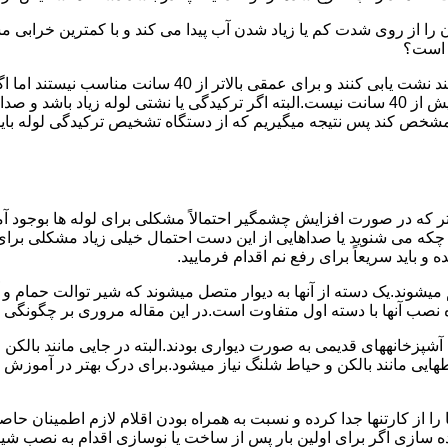
ا از روی شدت کم یا زیاد شدن آب پیدا می کند و با کمترین خرابی م
ر است؟
دستگاه های نشت یابی لوله صوتی تا عمق 40 سانتی متری را 
ص کند پس نتیجه میگیریم که از دستگاه تشخیص ترکیدگی لوله باید د
تر که در صورت افزایش چشمگیر احتمالاً مشکلی برای لوله ها بوجود آ
 می شنوید یا صداهایی از این دست احتمال خیلی زیاد مشکلی برای لو
 باید سریعاً برای رفع نم اقدام فرمایید.
میشوند.یک دسته از آنها به دیوار متصل میشوند که شیر توالت حمام 
صب آنها با دسته اول متفاوت است.در این مقاله مروری بر چگونگی نص
انههای قدیمی به صورت دیواری بودند.البته در جایی مانند بالکن و ح
هایی مانند بالکن و حیاط شلنگ نیاز میشود.برای درک بهتر در آموزش
 از کارتنها جدا کرده و نسبت به همراه بودن اقلام لازم اطمینان حاص
ه سازی اگر برای اولین بار پس از ساخت یا نوسازی اقدام به نصب ش