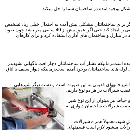
شکل بوجود آمده در ساختمان شما را حل میکند.
می توانند نشت یابی کنند و برای عمقی بالاتر از 40 سانت مناسب نیستند اما اگر برای ساختمانتان مشکلی پیش آمده به احتمال خیلی زیاد تشخیص
به درستی انجام می شود زیرا عمق ترکیدگی معمولاً در ساختمان ها بیش از 40 سانت نیست.البته اگر ترکیدگی یا نشتی لوله زیاد باشد و صدایی را ایجاد کند حتی اگر عمق بیش از 40 سانتی متر باشد چون صوت
ر منازل و ساختمان های اداری استفاده کرد و برای کارهای
مده است.زمانیکه فشار آب ساختمانتان دچار افت ناگهانی بشود.در
له های ساختمانتان بوجود آمده است.زمانیکه دیوار سقف یا اتاق
و آشپزخانههای قدیمی به این صورت است و دسته دیگر شیرهایی
ب شیرآلات در هر دو نوع داریم.
یاط نیز میتوان از این نوع شیر
 نصب شیرآلات ساختمان دیواری به
ل شود.معمولاً همراه شیرآلات
یرآلات میشود لازم است قسمتهای