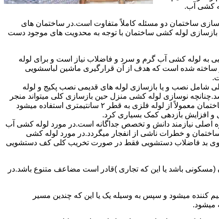
ه کشی آب.
ازی ساختمان دو مسئله کاملاً متفاوت است.در ساختمان های
در بازسازی لوله کشی ساختمان با توجه به محدویت های موجود دست
به لوله کشی آب گرم و سرد و فاضلاب نیاز است و برای لوله
 نیز ساخته شده است که هدف از آن قرارگیری ماشین لباسشویی
.
 شامل نصب و یا بازسازی لوله های قدیمی نصب پکیج و لوله
.چنانچه نوسازی لوله کشی منزل حین بازسازی کلی میتواند منجر
به افزایش فشار آب مصرفی و آب شوفاژ شود که این امر راندامان شوفاژ در منزل را افزایش میدهد.از آنجایی که برای لوله کشی داخلی ساختمان معمولاً از لوله فلزی به قطر ۲ سانتیمتری استفاده میشود
 و افزایش بازدهی کمک بسیاری کرد.
ه اصلی نیازمند دانش و تخصص جداگانه است.در مورد لوله کشی آب
ساختمان و خطرات ناشی از انفجار میگردد.در مورد لوله کشی
فع بوی بد فاضلاب دستشویی فقط در صورت تخریب کلی کف دستشویی
ن (مسکونی باشد یا این که تجاری )قادر است مضاعف متنوع باشد.در
م کننده میشود و سپس به وسیله یک یا این که چندین مسیر
 میشود.