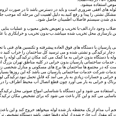
صوص استفاده میشود.
ای لوله های افقی ضروری است و باید در دسترس باشد تا در صورت لزوم 
 مشکل نشتی را پیدا و رفع کنید.به دلیل اهمیت این مرحله که موجب جلو
اضلاب وجود دارد.الف-با تخریب و تعویض بخش معیوب و عملیات بنای
ازسازی محل تخریب شده میباشد.ب-بدون تخریب و خرابکاری با عایق سی
پارسیان با دستگاه های فوق العاده پیشرفته و تکنسین های فنی با تج
ت دچار ترکیدگی و نشتی شده و می ترسید کل ساختمان را خراب کنید دس
ا دستگاه بدون خرابی به ما کمک می کند مکان ترکیدگی لوله را به را
ط خدمات ساختمانی پارسیان بدون خرابی در کلیه مناطق تهران بزرگ
 است که در مجتمع ها ساختمان ها برج های مسکونی و منازل شخصی زن
خدمات شرکت خدمات ساختمانی پارسیان می باشد که این روزها بسیار رو
ابی و خسارات زیادی به بار می آمد که قابل تحمل نبود.ترکیدگی لو
ناک و خرابی به بار می آورد چون قطع اتصال آب محیط اطراف را در بر
ی استفاده می شود و این دستگاه با شناسایی امواج صوتی محل ترکیدگ
شناسایی می کند و این کار باعث می شود که برای تشخیص مکان ترکیدگ
جم آب مدام از یک محفظه باز شده لوله میخواهد خروج کند و این باع
ت که مقدار آب خارج شده از لوله دقیقا چقدر باشد دستگاه تشخیص تر