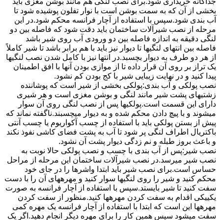
جداگانه خریداری شود.برای نصب لنگی هم مانند بوشن مغزی باید
بخشی از آن که به سمت بوشن است با نوار تفلون پوشیده شود تا
آب بندی شود.سپس با استفاده از آچار فرانسه محکم شود.در این
مرحله از نصب شیرآلات ساختمان باید دقت شود که فاصله بین دو
لنگی دقیقه به اندازه فاصله بین دو ورودی آب روی شیر باشد
فاصله بین انتهای لنگیها تا دیوار نیز باید با هم برابر باشد تا شیر کاملاً
از هر دو طرف به دیوار بچسبد.در انتها نیز با کامل شدن نصب لنگیها
یک تراز بر روی آن قرار داده تا از موازی بودن آنها با افق اطمینان
پیدا کنید و در نهایت زیبایی شیر با کج بودن کم نشود.
نصب پولکی و آب بندی:پولکی بخشی از شیر است که پوشاننده
زشتیهای پشت شیر مانند لنگی و بوشن مغزی است و هر شیری
دارای این قسمت است.پولکیها پس از نصب لنگی روی آن سوار
میشوند و با پیچ دادن محکم شده و به دیوار میچسبند.ناگفته نماند که
پیش از بستن پولکی باید با استفاده از چسب آکواریوم یا چسب آنتی
باکتریال اطراف لنگی پر شود تا آب به پشت فضای کاشی نفوذ نکند
و باعث بروز طبله و نم زدگی دیوار پشت آن نشود.
نصب شیر:پس از آب بندی با چسب و نصب پولکی حالا نوبت به
نصب شیر میرسد.در نصب شیرآلات ساختمان این مرحله از مراحل
حساس است.برای نصب شیر باید ابتدا واشرها را در جای خود
محکم کنید و شیر را روی لنگیها سوار کنید و مهرههای آن را با دست
سفت کنید تا شیر بایستد.سپس با استفاده از آچار فرانسه به صورت
یکییکی اقدام به سفت کردن مهرهها کنید.منظور از سفت کردن
مهرهها این است که ابتدا با استفاده از آچار فرانسه یک مهره کمی
سفت میشود سپس همین کار را برای مهره دیگر انجام دهید.اگر یک