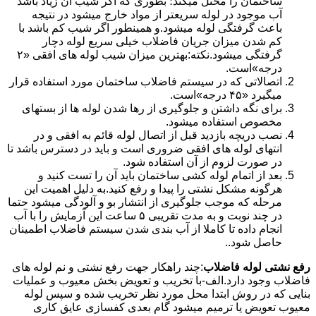
ساختمان را مختل میکند؛ بطوری که اگر شیب آن زیاد باشد
آب موجود در لوله سریعتر از مواد خارج میشود در نتیجه
باعث گرفتگی لوله میشود.و همینطور اگر شیب کم باشد با
کم شدن میزان جریان فاضلاب خیلی سریع لوله دچار
گرفتگی میشود.نکته:بهترین میزان شیب لوله های افقی «۲
درجه»است.
اتصالاتی که در سیستم فاضلاب ساختمان مورد استفاده قرار
میگیرد «۴۵ درجه»است.
برای نگه داشتن و جلوگیری از رها شدن لوله ها از بستهای
مخصوص استفاده میشود.
نصب دریچه بازدید قبل از اتصال لوله قائم به افقی و در
انتهای لوله های افقی ضروری است و باید در دسترس باشد تا
در صورت لزوم از آن استفاده شود.
بعد از اتمام لوله کشی ساختمان باید آن را تست کنید و
هرگونه مشکل نشتی را پیدا و رفع کنید.به دلیل اهمیت این
مرحله که موجب جلوگیری از انتشار بو و آلودگی میشود حتما
در چند نوبت و به مدت تقریبی ۵ ساعت این آزمایش را با آب
انجام داده تا کاملا از آب بندی شدن سیستم فاضلاب اطمینان
حاصل شود..
رفع نشتی لوله فاضلاب
:چند راهکار جهت رفع نشتی و نم لوله های
فاضلاب وجود دارد.الف-با تخریب و تعویض بخش معیوب و عملیات
بنایی که در روش ابتدا محل مورد نظر تخریب شده و سپس لوله
معیوب تعویض یا ترمیم میشود گام بعدی کفسازی عایق کاری