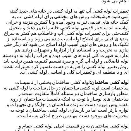
انجام می شود.
تعمیرات لوله کشی آب تنها به لوله کشی در خانه های جدید گفته
نمی شود.خوشبختانه روش های مختلفی برای لوله کشی آب به
کمک خانه های قدیمی نیز به وجود آمده و با کمترین هزینه و خرابی
توانسته اند ساختار قدیمی لوله کشی خانه را تغییر دهند و متحول
کنند.حتی برای تعمیرات لوله کشی آب و فاضلاب هم کمتر به سراغ
متدهای قبلی برای اصلاح لوله آسیب دیده می روند و با استفاده از
تکنیک ها و روش های نوین آسیب لوله اصلاح می شود که دیگر حتی
نیازی به تخریب و یا استفاده از از ابزارها و تجهیزات زیادی هم
ندارد.به صورت کلی لوله های آسیب دیده و خراب را باید به دو دسته
لوله فاضلابی و لوله آب گرم و سرد تقسیم کنیم.به همین ترتیب باید
روش تعمیر لوله کشی را هم به دو دسته تقسیم کرد.تعمیرات نقطه
ای و یا منطقه ای و تعمیرات کلی و اساسی لوله کشی آب.
لوله کشی ساختمان
:لوله کشی ساختمان بخشی از تاسیسات
ساختمان است.لوله کشی ساختمان در حال ساخت با لوله کشی به
منظور بازسازی ساختمان دو مسئله کاملاً متفاوت است.در
ساختمان های نوساز با توجه به اینکه تاسیسات ساختمان از روی
نقشه پیش میرود دست سازنده ساختمان در جایگذاری تجهیزات و
لوازم بازتر است اما در بازسازی لوله کشی ساختمان با توجه به
محدویت های موجود دست مهندس طراح اندکی بسته است.
لوله کشی ساختمان به دو قسمت اصلی لوله کشی حمام و