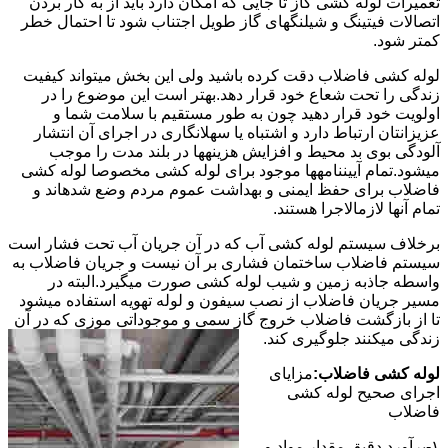
تعمیرات لوله کشی گاز تا جایی که امکان دارد باید از به کار بردن
اتصالات فیتینگ و شیلنگهای گاز طویل اجتناب شود تا احتمال خطر
کمتر شود.
لوله کشی فاضلاب دقت کرده باشید ولی این بخش میتواند کیفیت
زندگی را تحت شعاع خود قرار دهد.بهتر است این موضوع را در
اولویت خود قرار دهید چون به طور مستقیم با سلامت شما و
عزیزانتان ارتباط دارد و اشتباه یا سهلانگاری در اجرای آن انتشار
آلودگی بوی بد محیط و افزایش هزینهها در بلند مدت را موجب
میشود.تمام آییننامهها موجود برای لوله کشی مخصوصا لوله کشی
فاضلاب برای حفظ ایمنی و بهداشت عموم مردم وضع شدهاند و
تمام آنها لازمالاجرا هستند.
برخلاف سیستم لوله کشی آب که در آن جریان آب تحت فشار است
سیستم فاضلاب ساختمان فشاری بر آن نیست و جریان فاضلاب به
واسطه جاذبه زمین و شیب لوله کشی صورت میگیرد.البته در
مسیر جریان فاضلاب از نصب سیفون و لوله تهویه استفاده میشود
تا از بازگشت فاضلاب خروج گاز سمی و موجوداتی موزی که در آن
زندگی میکنند جلوگیری کند.
لوله کشی فاضلاب:
مزایای
اجرای صحیح لوله کشی
فاضلاب
۱-برآورد دقیق مقدار مواد و