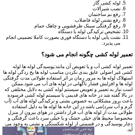
لوله کشی گاز
نصب شیرآلات
رفع نم ساختمان
رفع نشتی لوله فاضلاب
رفع گرفتگی سینک ظرفشویی و چاهک حمام
تشخیص ترکیدگی لوله با دستگاه
نشت یابی لوله با دستگاه فوری بصورت کاملا تضمینی انجام
می پذیرد.
تعمیر لوله کشی چگونه انجام می شود؟
تعمیر لوله کشی آب و یا تعویض آن مانند:پوسیدگی لوله ها لوله
کشی غیر اصولی عایق بندی نکردن مناسب لوله ها یخ زدگی لوله ها
استهلاک لوله ها به مرور زمان بر اثر استفاده طولانی مدت گرفتگی
لوله ها و افزایش فشار ناگهانی در لوله های آب می شود.ممکن
است نیاز به تعمیر و تعویض سیستم لوله کشی به دلایل مختلفی که
در بالا گفته شد در خانه های قدیمی با سیستم لوله کشی فرسوده
باعث بروز مشکلاتی به خصوص نشتی و ترکیدگی لوله های آب (آب
گرم و آب سرد)می باشد.در این خانه ها لوله ها به دلیل استفاده
طولانی مدت از لوله های آب قرار داشتن در هوای بیرون از منزل
مخصوصا محیط های خیلی خشک و یا خیلی سرد باعث گرفتگی و
دچار پوسیدگی و در قسمتی از لوله شکستگی و نشتی به وجود می
آید.