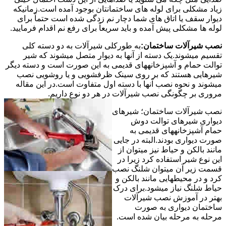
زیاد مشکلی برای لوله های ساختمانتان بوجود آمده است.زمانیکه
دیوار سقف یا اتاق های شما دچار نم زدگی شده است حتماً برای
لوله ها مشکلی پیش آمده و باید سریعاً برای رفع نم اقدام فرمایید.
نصب شیرآلات ساختمان:
به طورکلی شیرآلات به دو دسته کلی
تقسیم میشوند.یک دسته از آنها به دیوار متصل میشوند که شیر
توالت حمام و آشپزخانههای قدیمی به این صورت است و دسته دیگر
شیرهایی هستند که بر روی سینک ظرفشویی و یا روشویی نصب
میشوند و نحوه نصب آنها با دسته اول متفاوت است.در این مقاله
مروری بر چگونگی نصب شیرآلات در هر دو نوع داریم.
نصب شیرآلات ساختمان؛ شیرهای
دیواری شیرهای توالت دوش
حمام آشپزخانههای قدیمی به
صورت دیواری بودند.البته در جایی
مانند بالکن و حیاط نیز میتوان از
این نوع شیر استفاده کرد زیرا در
قسمت زیر آن میتوان شلنگ نصب
کرد و در محیطهایی مانند بالکن و
حیاط شلنگ نیاز میشود.برای درک
بهتر در آموزش نصب شیرآلات
ساختمان دیواری به صورت
مرحله به مرحله بیان شده است.