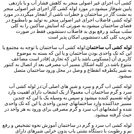
کشی آب اجرای غیر اصولی منجر به کاهش فشار آب و یا بازدهی
پایین شوفاژ میشود.در مورد لوله کشی گاز اجرای غیر اصولی منجر
به نشت گاز در ساختمان و خطرات ناشی از انفجار میگردد.در مورد
لوله کشی فاضلاب اجرای غیر اصولی منجر به تولید بو نامطبوع در
فضای ساختمان میشود.به صورتی که آسایش ساکنین را به کلی
سلب میکند و رفع بوی بد فاضلاب دستشویی فقط در صورت
تخریب کلی کف دستشویی امکان پذیر است
لوله کشی آب ساختمان
:لوله کشی آب ساختمان با توجه به مجتمع یا
این که تک واحدی بودن ساختمان و یا این که بسته به موضوع
کاربری آن (مسکونی باشد یا این که تجاری )قادر است مضاعف
متنوع باشد.در کلیه اشکال مسیر آب مصرفی بعد از اتصال به کنتور
به شیر یکطرفه انقطاع و وصل در محل ورود ساختمان متصل
میشود.
لوله کشی اب گرم و سرد و شیر های اصلی آن:در لوله کشی آب
سرد و گرم ساختمان آب معمولاً از یک انشعاب دارای اهمیت وارد
لوله تقسیم کننده میشود و سپس به وسیله یک یا این که چندین
مسیر جداکننده وارد ساختمانهای چندین واحدی یا این که تک واحدی
شده و انشعابهای آب سرد و گرم مصرفی برای ورود به هر واحد در
حیث گرفته میشود.
لوله کشی اب سرد و گرم در ساختمان آموزش نحوه تشخیص و رفع
نم و رطوبت با دستگاه نشتی یاب بدون خرابی شیرهای دارای