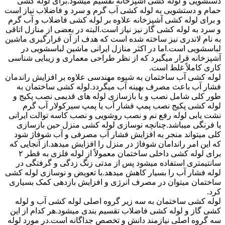
دستشویی و لوله کشی آشپزخانه تقسیم میشود.برای لوله کشی
حمام و دستشویی به لوله کشی آب گرم و سرد و فاضلاب نیاز است
و برای لوله کشی آشپزخانه علاوه بر لوله کشی فاضلاب و آب گرم
و سرد به لوله کشی گاز نیز نیاز است.البته در بعضی از منازل اتاقی
به نام لاندری نیز ساخته شده است که هدف از آن قرارگیری ماشین
لباسشویی است.اما در اکثر منازل ایرانی ماشین لباسشویی در
آشپزخانه قرار میگیرد که از نظر طراحی معماری و زیبایی شناسی
کاری کاملاً غلط است.
لوله کشی آب ساختمان به شیوه مهندسی علاوه بر افزایش راندمان
فشار آب باعث مصرف بهینه آب میگردد.لوله کشی ساختمان به
طور کلی شامل نصب و یا بازسازی لوله های قدیمی نصب پکیج و
لوله کشی پکیج نصب پمپ فشار آب یا پمپ سیرکولار آب گرم
نشت یابی لوله رفع نم و نصب روشویی و نصب کاسه توالت ایرانی
یا فرنگی میباشد.چنانچه نوسازی لوله کشی منزل حین بازسازی
کلی میتواند منجر به افزایش فشار آب مصرفی و آب شوفاژ شود
که این امر راندامان شوفاژ در منزل را افزایش میدهد.از آنجایی که
برای لوله کشی داخلی ساختمان معمولاً از لوله فلزی به قطر ۲
سانتیمتری استفاده میشود پس از مدتی زنگ زدگی و گرفتگی در
لوله فشار آب را بسیار کاهش میدهد.با تعویض و نوسازی لوله کشی
ساختمان میتوان در مصرف انرژی و افزایش بازدهی کمک بسیاری
کرد.
لوله کشی ساختمان به سه زیر گروه اصلی لوله کشی آب و لوله
کشی گاز و لوله کشی فاضلاب تقسیم بندی میشود.هر کدام از این
سه گروه اصلی نیازمند دانش و تخصص جداگانه است.در مورد لوله