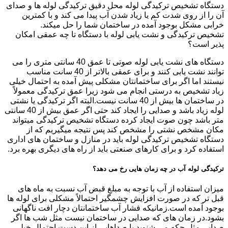
دستگاه تشخیص ترکیدگی لوله محل دقیق ترکیدگی لوله ها و صدای
آن را از روی شدت کم یا زیاد شدن آب پیدا می کند و با کمترین
خرابی مشکل بوجود آمده در ساختمان شما را حل میکند.
تشخیص ترکیدگی و نشت یابی لوله با دستگاه تا چه عمقی امکان
پذیر است؟
دستگاه های نشت یابی لوله صوتی تا عمق 40 سانتی متری را می
توانند نشت یابی کنند و برای عمقی بالاتر از 40 سانت مناسب
نیستند اما اگر برای ساختمانتان مشکلی پیش آمده به احتمال خیلی
زیاد تشخیص به درستی انجام می شود زیرا عمق ترکیدگی معمولاً
در ساختمان ها بیش از 40 سانت نیست.البته اگر ترکیدگی یا نشتی
لوله زیاد باشد و صدایی را ایجاد کند حتی اگر عمق بیش از 40 سانتی
متر باشد چون صوت ایجاد کرده دستگاه تشخیص ترکیدگی میتواند
مکان مشخص نشتی را مشخص کند پس نتیجه میگیریم که از
دستگاه تشخیص ترکیدگی لوله باید در منازل و ساختمان های اداری
استفاده کرد و برای کارهای صنعتی باید از راه های دیگری بهره برد.
ترکیدگی لوله آب در چه زمان هایی رخ می دهد؟
میزان استفاده از آب با توجه به مبلغ قبض آب نسبت به ماه های
قبل تر که در صورت افزایش چشمگیر احتمالاً مشکلی برای لوله ها
بوجود آمده است.زمانیکه فشار آب ساختمانتان دچار افت ناگهانی
بشود.در زمان های که صدایی در ساختمان نیست مثل شب ها اگر
صدایی مثل چکه می شنوید یا صداهایی از این دست احتمال خیلی