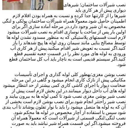
نصب شیرآلات ساختمان؛ شیرهای
دیواری پیش از هر کاری باید
شیرها را از کارتنها جدا کرده و نسبت به همراه بودن اقلام لازم
اطمینان حاصل شود.معمولاً همراه شیرآلات ساختمان پولکی و لنگی
مخصوص به آن شیر وجود دارد.در مرحله آماده سازی اگر برای
اولین بار پس از ساخت یا نوسازی اقدام به نصب شیرآلات میشود
لازم است قسمتهای پلاستیکی که به منظور مسدود نشدن لوله ها
توسط مصالح بنایی مانند سیمان روی لوله ها پیچ شدهاند را باز
کنید.اگر نسبت به تعویض شیر اقدام میکنید.پیش از هر کاری آب
ورودی به لوله های مورد نظر را در قسمت جعبه تقسیم قطع
کنید.اگر سیستم قدیمی است به ناچار باید آب کل ساختمان قطع
شود.
نصب بوشن مغزی:بهطور کلی لوله گذاری و اجرای تأسیسات
مکانیکی پیش از نازک کاری انجام میشود و گاهی در این مرحله
ضخامت دیوار با اجرای کاشی کاری کمی بیشتر از حد انتظار میشود
لوله های آب داخل دیوار میمانند.در این بخش لازم است پیش از
نصب شیر بوشن مغزی نصب شود تا کمی لوله ها به بیرون بیایند و
نصب شیر راحتتر انجام شود.برای نصب بوشن لازم است بخشی از
آن که به لوله ها متصل میشود را باید با نوار تفلون پوشاند تا آب بندی
شود سپس با استفاده از آچار مخصوص در لوله ها محکم شود.
نصب لنگی:لنگی قسمتی از شیرآلات است که معمولاً همراه آن
فروخته میشود.اگر این قسمت همراه شیر نباشد باید به صورت