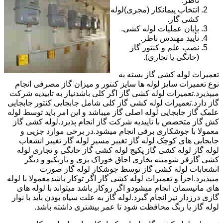
ناظر.
انتخاب پیمانکار (مجری)لوله
کشی گاز.
پایان عملیات لوله کشی.
تأیید مهندس ناظر.
نصب علم و کنتور گاز
(خانگی یا تجاری).
تعمیرات لوله کشی گاز بسته به
نوع تعمیرات سایز لوله ها سایز کنتور و میزان گاز مصرفی انجام
میپذیرد.تعمیرات لوله کشی گاز اگر کلی باشدنیاز به تاییدیه شرکت
گاز دارد.تعمیرات لوله کشی گاز کلی شامل جابجایی کنتور جابجایی
علمک گاز جابجایی لوله اصلی گاز میباشد و این امر باید توسط لوله
کش گاز متخصص با تاییدیه شرکت گاز انجام پذیرد.لوله کشی گاز
معمولا با جوشکاری برقی انجام میشود.در برخی موارد جزیی و
جابجایی های کوچک لوله گاز تغییر مسیر لوله گاز تغییر انشعاب
لوله گاز لوله کشی گاز پکیج لوله کشی گاز خانگی و تجاری لوله
کشی گازفر شومینه بخاری اجاق خوراک پزی و باربکیو و دیگر
انشعابات لوله کشی گاز توسط جوشکار لوله گاز صورت
میپذیرد.اجرا و تعمیرات لوله کشی گاز اگر توکار باشدمعمولا با لوله
های مانیسمان انجام میشودو اگر روکار باشد میتواند با لوله های
گازی درزدار نیز انجام گیرد.لوله گاز به علت سیاه بودن باید با نوار
لوله گاز یا رنگ محافظت شود تا عمر بیشتری داشته باشد.