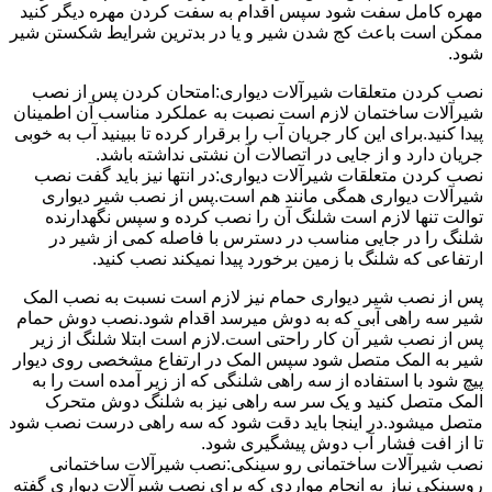
مهره کامل سفت شود سپس اقدام به سفت کردن مهره دیگر کنید
ممکن است باعث کج شدن شیر و یا در بدترین شرایط شکستن شیر
شود.
نصب کردن متعلقات شیرآلات دیواری:امتحان کردن پس از نصب
شیرآلات ساختمان لازم است نصبت به عملکرد مناسب آن اطمینان
پیدا کنید.برای این کار جریان آب را برقرار کرده تا ببینید آب به خوبی
جریان دارد و از جایی در اتصالات آن نشتی نداشته باشد.
نصب کردن متعلقات شیرآلات دیواری:در انتها نیز باید گفت نصب
شیرآلات دیواری همگی مانند هم است.پس از نصب شیر دیواری
توالت تنها لازم است شلنگ آن را نصب کرده و سپس نگهدارنده
شلنگ را در جایی مناسب در دسترس با فاصله کمی از شیر در
ارتفاعی که شلنگ با زمین برخورد پیدا نمیکند نصب کنید.
پس از نصب شیر دیواری حمام نیز لازم است نسبت به نصب المک
شیر سه راهی آبی که به دوش میرسد اقدام شود.نصب دوش حمام
پس از نصب شیر آن کار راحتی است.لازم است ابتلا شلنگ از زیر
شیر به المک متصل شود سپس المک در ارتفاع مشخصی روی دیوار
پیچ شود با استفاده از سه راهی شلنگی که از زیر آمده است را به
المک متصل کنید و یک سر سه راهی نیز به شلنگ دوش متحرک
متصل میشود.در اینجا باید دقت شود که سه راهی درست نصب شود
تا از افت فشار آب دوش پیشگیری شود.
نصب شیرآلات ساختمانی رو سینکی:نصب شیرآلات ساختمانی
روسینکی نیاز به انجام مواردی که برای نصب شیرآلات دیواری گفته