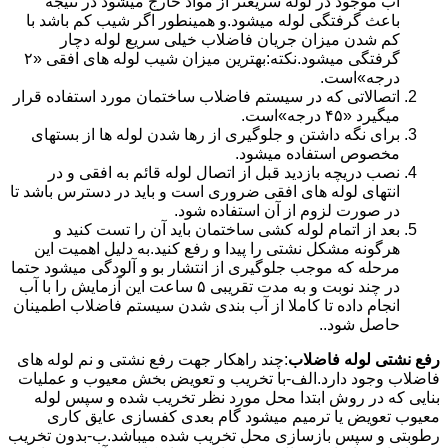
آب موجود در لوله سریعتر از مواد خارج میشود در نتیجه
باعث گرفتگی لوله میشود.و همینطور اگر شیب کم باشد با
کم شدن میزان جریان فاضلاب خیلی سریع لوله دچار
گرفتگی میشود.نکته:بهترین میزان شیب لوله های افقی «۲
درجه»است.
اتصالاتی که در سیستم فاضلاب ساختمان مورد استفاده قرار
میگیرد «۴۵ درجه»است.
برای نگه داشتن و جلوگیری از رها شدن لوله ها از بستهای
مخصوص استفاده میشود.
نصب دریچه بازدید قبل از اتصال لوله قائم به افقی و در
انتهای لوله های افقی ضروری است و باید در دسترس باشد تا
در صورت لزوم از آن استفاده شود.
بعد از اتمام لوله کشی ساختمان باید آن را تست کنید و
هرگونه مشکل نشتی را پیدا و رفع کنید.به دلیل اهمیت این
مرحله که موجب جلوگیری از انتشار بو و آلودگی میشود حتما
در چند نوبت و به مدت تقریبی ۵ ساعت این آزمایش را با آب
انجام داده تا کاملا از آب بندی شدن سیستم فاضلاب اطمینان
حاصل شود..
رفع نشتی لوله فاضلاب
:چند راهکار جهت رفع نشتی و نم لوله های
فاضلاب وجود دارد.الف-با تخریب و تعویض بخش معیوب و عملیات
بنایی که در روش ابتدا محل مورد نظر تخریب شده و سپس لوله
معیوب تعویض یا ترمیم میشود گام بعدی کفسازی عایق کاری
رطوبتی و سپس بازسازی محل تخریب شده میباشد.ب-بدون تخریب