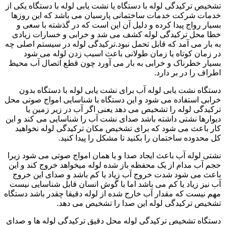
تشخیص ترکیدگی لوله با دستگاه یا نشت یابی لوله با دستگاه یکی از
خدمات شرکت خدمات ساختمانی پارسیان می باشد که این روزها
بسیار رواج پیدا کرده و دلیل آن این است که در گذشته با سعی و
خطا محل ترکیدگی لوله کشف می شد و خرابی و خسارات زیادی
به بار می آمد که قابل تحمل نبود.ترکیدگی لوله در سیستم اصلی چه
در زمان کوتاه یا زمان طولانی باعث اسیب زدن لوله می شود
بسیار خطرناک و خرابی به بار می آورد چون قطع اتصال آب محیط
اطراف را در بر دارد.
دستگاه نشت یابی لوله آب برای نشت یابی لوله با دستگاه بدون
خرابی استفاده می شود و این دستگاه با شناسایی امواج صوتی محل
ترکیدگی لوله را تشخیص می دهد یعنی اگر آب در زیر زمین یا
دیوارها نشتی داشته باشد صدای نشت آب را شناسایی می کند و این
کار باعث می شود که برای تشخیص مکان ترکیدگی لوله نخواهید
کل محدوده ساختمان را بکنید تا مشکل را پیدا کنید.
نشتی لوله آب باعث ایجاد صدا و یا همان امواج صوتی می شود زیرا
حجم آب مدام از یک محفظه باز شده لوله میخواهد خروج کند و این
باعث می شود شدت خروج آب زیاد یا کم باشد و صدای این خروج
آب نیز زیاد یا کم می باشد اما با گوش انسان قابل شناسایی نیست
مهم نیست که مقدار آب خارج شده از لوله دقیقا چقدر باشد دستگاه
تشخیص ترکیدگی لوله این صدا را تشخیص می دهد.
دستگاه تشخیص ترکیدگی لوله محل دقیق ترکیدگی لوله ها و صدای