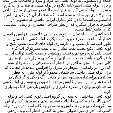
حمام و دستشویی به لوله کشی آب گرم و سرد و فاضلاب نیاز است
و برای لوله کشی آشپزخانه علاوه بر لوله کشی فاضلاب و آب گرم
و سرد به لوله کشی گاز نیز نیاز است.البته در بعضی از منازل اتاقی
به نام لاندری نیز ساخته شده است که هدف از آن قرارگیری ماشین
لباسشویی است.اما در اکثر منازل ایرانی ماشین لباسشویی در
آشپزخانه قرار میگیرد که از نظر طراحی معماری و زیبایی شناسی
کاری کاملاً غلط است.
لوله کشی آب ساختمان به شیوه مهندسی علاوه بر افزایش راندمان
فشار آب باعث مصرف بهینه آب میگردد.لوله کشی ساختمان به
طور کلی شامل نصب و یا بازسازی لوله های قدیمی نصب پکیج و
لوله کشی پکیج نصب پمپ فشار آب یا پمپ سیرکولار آب گرم
نشت یابی لوله رفع نم و نصب روشویی و نصب کاسه توالت ایرانی
یا فرنگی میباشد.چنانچه نوسازی لوله کشی منزل حین بازسازی
کلی میتواند منجر به افزایش فشار آب مصرفی و آب شوفاژ شود
که این امر راندامان شوفاژ در منزل را افزایش میدهد.از آنجایی که
برای لوله کشی داخلی ساختمان معمولاً از لوله فلزی به قطر ۲
سانتیمتری استفاده میشود پس از مدتی زنگ زدگی و گرفتگی در
لوله فشار آب را بسیار کاهش میدهد.با تعویض و نوسازی لوله کشی
ساختمان میتوان در مصرف انرژی و افزایش بازدهی کمک بسیاری
کرد.
لوله کشی ساختمان به سه زیر گروه اصلی لوله کشی آب و لوله
کشی گاز و لوله کشی فاضلاب تقسیم بندی میشود.هر کدام از این
سه گروه اصلی نیازمند دانش و تخصص جداگانه است.در مورد لوله
کشی آب اجرای غیر اصولی منجر به کاهش فشار آب و یا بازدهی