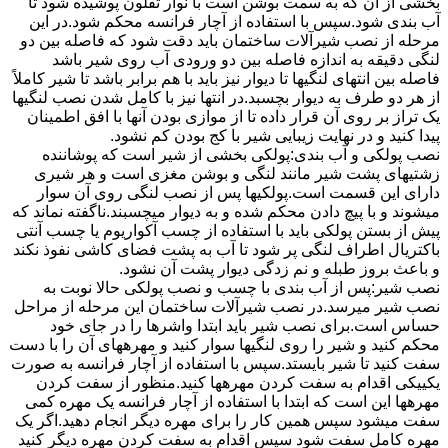
بخشی از آن که به سمت بوشن است با نوار تفلون پوشیده شود تا
آب بندی شود.سپس با استفاده از آچار فرانسه محکم شود.در این
مرحله از نصب شیرآلات ساختمان باید دقت شود که فاصله بین دو
لنگی دقیقه به اندازه فاصله بین دو ورودی آب روی شیر باشد
فاصله بین انتهای لنگیها تا دیوار نیز باید با هم برابر باشد تا شیر کاملاً
از هر دو طرف به دیوار بچسبد.در انتها نیز با کامل شدن نصب لنگیها
یک تراز بر روی آن قرار داده تا از موازی بودن آنها با افق اطمینان
پیدا کنید و در نهایت زیبایی شیر با کج بودن کم نشود.
نصب پولکی و آب بندی:پولکی بخشی از شیر است که پوشاننده
زشتیهای پشت شیر مانند لنگی و بوشن مغزی است و هر شیری
دارای این قسمت است.پولکیها پس از نصب لنگی روی آن سوار
میشوند و با پیچ دادن محکم شده و به دیوار میچسبند.ناگفته نماند که
پیش از بستن پولکی باید با استفاده از چسب آکواریوم یا چسب آنتی
باکتریال اطراف لنگی پر شود تا آب به پشت فضای کاشی نفوذ نکند
و باعث بروز طبله و نم زدگی دیوار پشت آن نشود.
نصب شیر:پس از آب بندی با چسب و نصب پولکی حالا نوبت به
نصب شیر میرسد.در نصب شیرآلات ساختمان این مرحله از مراحل
حساس است.برای نصب شیر باید ابتدا واشرها را در جای خود
محکم کنید و شیر را روی لنگیها سوار کنید و مهرههای آن را با دست
سفت کنید تا شیر بایستد.سپس با استفاده از آچار فرانسه به صورت
یکییکی اقدام به سفت کردن مهرهها کنید.منظور از سفت کردن
مهرهها این است که ابتدا با استفاده از آچار فرانسه یک مهره کمی
سفت میشود سپس همین کار را برای مهره دیگر انجام دهید.اگر یک
مهره کامل سفت شود سپس اقدام به سفت کردن مهره دیگر کنید