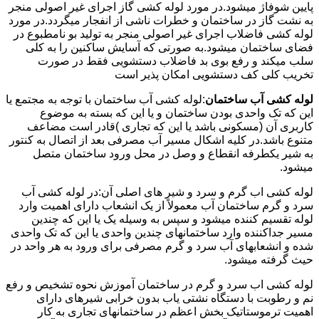
پایین شوفاژ میشود.در مورد لوله کشی گاز اجرای غیر اصولی منجر
به نشت گاز در ساختمان و خطرات ناشی از انفجار میگردد.در مورد
لوله کشی فاضلاب اجرای غیر اصولی منجر به تولید بو نامطبوع در
فضای ساختمان میشود.به صورتی که آسایش ساکنین را به کلی
سلب میکند و رفع بوی بد فاضلاب دستشویی فقط در صورت
تخریب کلی کف دستشویی امکان پذیر است
لوله کشی آب ساختمان
:لوله کشی آب ساختمان با توجه به مجتمع یا
این که تک واحدی بودن ساختمان و یا این که بسته به موضوع
کاربری آن (مسکونی باشد یا این که تجاری )قادر است مضاعف
متنوع باشد.در کلیه اشکال مسیر آب مصرفی بعد از اتصال به کنتور
به شیر یکطرفه انقطاع و وصل در محل ورود ساختمان متصل
میشود.
لوله کشی اب گرم و سرد و شیر های اصلی آن:در لوله کشی آب
سرد و گرم ساختمان آب معمولاً از یک انشعاب دارای اهمیت وارد
لوله تقسیم کننده میشود و سپس به وسیله یک یا این که چندین
مسیر جداکننده وارد ساختمانهای چندین واحدی یا این که تک واحدی
شده و انشعابهای آب سرد و گرم مصرفی برای ورود به هر واحد در
حیث گرفته میشود.
لوله کشی اب سرد و گرم در ساختمان آموزش نحوه تشخیص و رفع
نم و رطوبت با دستگاه نشتی یاب بدون خرابی شیرهای دارای
اهمیت ترموستاتیک بخش اعظم در ساختمانهای تجاری به کار