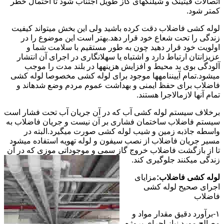
اتصالات فیتینگ و شیلنگهای گاز طویل اجتناب شود تا احتمال خطر
کمتر شود.
لوله کشی فاضلاب دقت کرده باشید ولی این بخش میتواند کیفیت
زندگی را تحت شعاع خود قرار دهد.بهتر است این موضوع را در
اولویت خود قرار دهید چون به طور مستقیم با سلامت شما و
عزیزانتان ارتباط دارد و اشتباه یا سهلانگاری در اجرای آن انتشار
آلودگی بوی بد محیط و افزایش هزینهها در بلند مدت را موجب
میشود.تمام آییننامهها موجود برای لوله کشی مخصوصا لوله کشی
فاضلاب برای حفظ ایمنی و بهداشت عموم مردم وضع شدهاند و
تمام آنها لازمالاجرا هستند.
برخلاف سیستم لوله کشی آب که در آن جریان آب تحت فشار است
سیستم فاضلاب ساختمان فشاری بر آن نیست و جریان فاضلاب به
واسطه جاذبه زمین و شیب لوله کشی صورت میگیرد.البته در
مسیر جریان فاضلاب از نصب سیفون و لوله تهویه استفاده میشود
تا از بازگشت فاضلاب خروج گاز سمی و موجوداتی موزی که در آن
زندگی میکنند جلوگیری کند.
لوله کشی فاضلاب:
مزایای
اجرای صحیح لوله کشی
فاضلاب
۱-برآورد دقیق مقدار مواد و
مصالح مورد نیاز اجرای پروژه