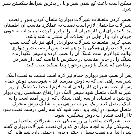
ممکن است باعث کج شدن شیر و یا در بدترین شرایط شکستن شیر
شود.
نصب کردن متعلقات شیرآلات دیواری:امتحان کردن پس از نصب
شیرآلات ساختمان لازم است نصبت به عملکرد مناسب آن اطمینان
پیدا کنید.برای این کار جریان آب را برقرار کرده تا ببینید آب به خوبی
جریان دارد و از جایی در اتصالات آن نشتی نداشته باشد.
نصب کردن متعلقات شیرآلات دیواری:در انتها نیز باید گفت نصب
شیرآلات دیواری همگی مانند هم است.پس از نصب شیر دیواری
توالت تنها لازم است شلنگ آن را نصب کرده و سپس نگهدارنده
شلنگ را در جایی مناسب در دسترس با فاصله کمی از شیر در
ارتفاعی که شلنگ با زمین برخورد پیدا نمیکند نصب کنید.
پس از نصب شیر دیواری حمام نیز لازم است نسبت به نصب المک
شیر سه راهی آبی که به دوش میرسد اقدام شود.نصب دوش حمام
پس از نصب شیر آن کار راحتی است.لازم است ابتلا شلنگ از زیر
شیر به المک متصل شود سپس المک در ارتفاع مشخصی روی دیوار
پیچ شود با استفاده از سه راهی شلنگی که از زیر آمده است را به
المک متصل کنید و یک سر سه راهی نیز به شلنگ دوش متحرک
متصل میشود.در اینجا باید دقت شود که سه راهی درست نصب شود
تا از افت فشار آب دوش پیشگیری شود.
نصب شیرآلات ساختمانی رو سینکی:نصب شیرآلات ساختمانی
روسینکی نیاز به انجام مواردی که برای نصب شیرآلات دیواری گفته
شد را ندارد و نصب بسیار راحتتر و بدون زحمتی دارد.شیرهایی که