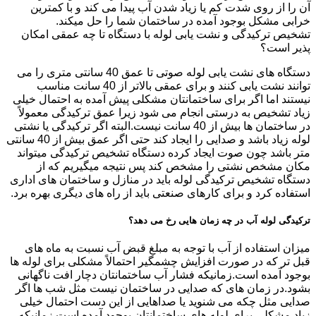
آن را از روی شدت کم یا زیاد شدن آب پیدا می کند و با کمترین
خرابی مشکل بوجود آمده در ساختمان شما را حل میکند.
تشخیص ترکیدگی و نشت یابی لوله با دستگاه تا چه عمقی امکان
پذیر است؟
دستگاه های نشت یابی لوله صوتی تا عمق 40 سانتی متری را می
توانند نشت یابی کنند و برای عمقی بالاتر از 40 سانت مناسب
نیستند اما اگر برای ساختمانتان مشکلی پیش آمده به احتمال خیلی
زیاد تشخیص به درستی انجام می شود زیرا عمق ترکیدگی معمولاً
در ساختمان ها بیش از 40 سانت نیست.البته اگر ترکیدگی یا نشتی
لوله زیاد باشد و صدایی را ایجاد کند حتی اگر عمق بیش از 40 سانتی
متر باشد چون صوت ایجاد کرده دستگاه تشخیص ترکیدگی میتواند
مکان مشخص نشتی را مشخص کند پس نتیجه میگیریم که از
دستگاه تشخیص ترکیدگی لوله باید در منازل و ساختمان های اداری
استفاده کرد و برای کارهای صنعتی باید از راه های دیگری بهره برد.
ترکیدگی لوله آب در چه زمان هایی رخ می دهد؟
میزان استفاده از آب با توجه به مبلغ قبض آب نسبت به ماه های
قبل تر که در صورت افزایش چشمگیر احتمالاً مشکلی برای لوله ها
بوجود آمده است.زمانیکه فشار آب ساختمانتان دچار افت ناگهانی
بشود.در زمان های که صدایی در ساختمان نیست مثل شب ها اگر
صدایی مثل چکه می شنوید یا صداهایی از این دست احتمال خیلی
زیاد مشکلی برای لوله های ساختمانتان بوجود آمده است.زمانیکه