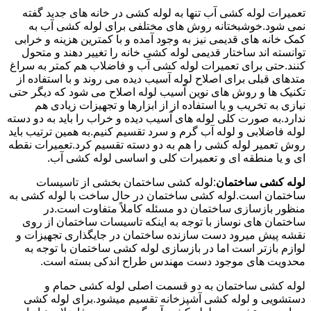
تعمیرات لوله کشی آب تنها به لوله کشی در خانه های جدید گفته
نمی شود.خوشبختانه روش های مختلفی برای لوله کشی آب به
کمک خانه های قدیمی نیز به وجود آمده و با کمترین هزینه و خرابی
توانسته اند ساختار قدیمی لوله کشی خانه را تغییر دهند و متحول
کنند.حتی برای تعمیرات لوله کشی آب و فاضلاب هم کمتر به سراغ
متدهای قبلی برای اصلاح لوله آسیب دیده می روند و با استفاده از
تکنیک ها و روش های نوین آسیب لوله اصلاح می شود که دیگر حتی
نیازی به تخریب و یا استفاده از از ابزارها و تجهیزات زیادی هم
ندارد.به صورت کلی لوله های آسیب دیده و خراب را باید به دو دسته
لوله فاضلابی و لوله آب گرم و سرد تقسیم کنیم.به همین ترتیب باید
روش تعمیر لوله کشی را هم به دو دسته تقسیم کرد.تعمیرات نقطه
ای و یا منطقه ای و تعمیرات کلی و اساسی لوله کشی آب.
لوله کشی ساختمان
:لوله کشی ساختمان بخشی از تاسیسات
ساختمان است.لوله کشی ساختمان در حال ساخت با لوله کشی به
منظور بازسازی ساختمان دو مسئله کاملاً متفاوت است.در
ساختمان های نوساز با توجه به اینکه تاسیسات ساختمان از روی
نقشه پیش میرود دست سازنده ساختمان در جایگذاری تجهیزات و
لوازم بازتر است اما در بازسازی لوله کشی ساختمان با توجه به
محدویت های موجود دست مهندس طراح اندکی بسته است.
لوله کشی ساختمان به دو قسمت اصلی لوله کشی حمام و
دستشویی و لوله کشی آشپزخانه تقسیم میشود.برای لوله کشی