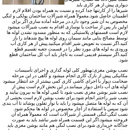
دیواری پیش از هر کاری باید
شیرها را از کارتنها جدا کرده و نسبت به همراه بودن اقلام لازم
اطمینان حاصل شود.معمولاً همراه شیرآلات ساختمان پولکی و لنگی
مخصوص به آن شیر وجود دارد.در مرحله آماده سازی اگر برای
اولین بار پس از ساخت یا نوسازی اقدام به نصب شیرآلات میشود
لازم است قسمتهای پلاستیکی که به منظور مسدود نشدن لوله ها
توسط مصالح بنایی مانند سیمان روی لوله ها پیچ شدهاند را باز
کنید.اگر نسبت به تعویض شیر اقدام میکنید.پیش از هر کاری آب
ورودی به لوله های مورد نظر را در قسمت جعبه تقسیم قطع
کنید.اگر سیستم قدیمی است به ناچار باید آب کل ساختمان قطع
شود.
نصب بوشن مغزی:بهطور کلی لوله گذاری و اجرای تأسیسات
مکانیکی پیش از نازک کاری انجام میشود و گاهی در این مرحله
ضخامت دیوار با اجرای کاشی کاری کمی بیشتر از حد انتظار میشود
لوله های آب داخل دیوار میمانند.در این بخش لازم است پیش از
نصب شیر بوشن مغزی نصب شود تا کمی لوله ها به بیرون بیایند و
نصب شیر راحتتر انجام شود.برای نصب بوشن لازم است بخشی از
آن که به لوله ها متصل میشود را باید با نوار تفلون پوشاند تا آب بندی
شود سپس با استفاده از آچار مخصوص در لوله ها محکم شود.
نصب لنگی:لنگی قسمتی از شیرآلات است که معمولاً همراه آن
فروخته میشود.اگر این قسمت همراه شیر نباشد باید به صورت
جداگانه خریداری شود.برای نصب لنگی هم مانند بوشن مغزی باید