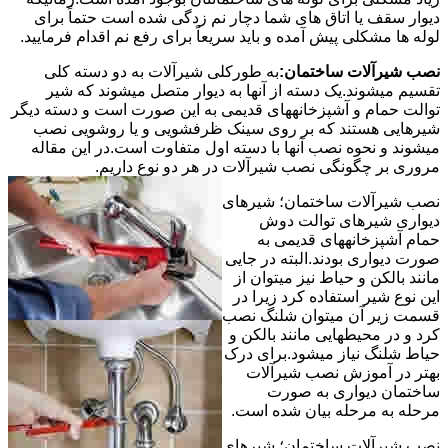
دیوار سقف یا اتاق های شما دچار نم زدگی شده است حتماً برای
لوله ها مشکلی پیش آمده و باید سریعاً برای رفع نم اقدام فرمایید.
نصب شیرآلات ساختمان:
به طورکلی شیرآلات به دو دسته کلی
تقسیم میشوند.یک دسته از آنها به دیوار متصل میشوند که شیر
توالت حمام و آشپزخانههای قدیمی به این صورت است و دسته دیگر
شیرهایی هستند که بر روی سینک ظرفشویی و یا روشویی نصب
میشوند و نحوه نصب آنها با دسته اول متفاوت است.در این مقاله
مروری بر چگونگی نصب شیرآلات در هر دو نوع داریم.
نصب شیرآلات ساختمان؛ شیرهای
دیواری شیرهای توالت دوش
حمام آشپزخانههای قدیمی به
صورت دیواری بودند.البته در جایی
مانند بالکن و حیاط نیز میتوان از
این نوع شیر استفاده کرد زیرا در
قسمت زیر آن میتوان شلنگ نصب
کرد و در محیطهایی مانند بالکن و
حیاط شلنگ نیاز میشود.برای درک
بهتر در آموزش نصب شیرآلات
ساختمان دیواری به صورت
مرحله به مرحله بیان شده است.
نصب شیرآلات ساختمان؛ شیرهای