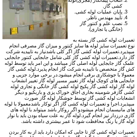
انتخاب پیمانکار (مجری)لوله
کشی گاز.
پایان عملیات لوله کشی.
تأیید مهندس ناظر.
نصب علم و کنتور گاز
(خانگی یا تجاری).
تعمیرات لوله کشی گاز بسته به
نوع تعمیرات سایز لوله ها سایز کنتور و میزان گاز مصرفی انجام
میپذیرد.تعمیرات لوله کشی گاز اگر کلی باشدنیاز به تاییدیه شرکت
گاز دارد.تعمیرات لوله کشی گاز کلی شامل جابجایی کنتور جابجایی
علمک گاز جابجایی لوله اصلی گاز میباشد و این امر باید توسط لوله
کش گاز متخصص با تاییدیه شرکت گاز انجام پذیرد.لوله کشی گاز
معمولا با جوشکاری برقی انجام میشود.در برخی موارد جزیی و
جابجایی های کوچک لوله گاز تغییر مسیر لوله گاز تغییر انشعاب
لوله گاز لوله کشی گاز پکیج لوله کشی گاز خانگی و تجاری لوله
کشی گازفر شومینه بخاری اجاق خوراک پزی و باربکیو و دیگر
انشعابات لوله کشی گاز توسط جوشکار لوله گاز صورت
میپذیرد.اجرا و تعمیرات لوله کشی گاز اگر توکار باشدمعمولا با لوله
های مانیسمان انجام میشودو اگر روکار باشد میتواند با لوله های
گازی درزدار نیز انجام گیرد.لوله گاز به علت سیاه بودن باید با نوار
لوله گاز یا رنگ محافظت شود تا عمر بیشتری داشته باشد.
تعمیرات لوله کشی گاز تا جایی که امکان دارد باید از به کار بردن