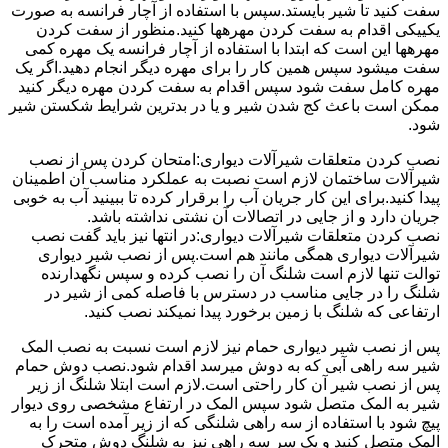
سفت کنید تا شیر بایستد.سپس با استفاده از آچار فرانسه به صورت
یکییکی اقدام به سفت کردن مهرهها کنید.منظور از سفت کردن
مهرهها این است که ابتدا با استفاده از آچار فرانسه یک مهره کمی
سفت میشود سپس همین کار را برای مهره دیگر انجام دهید.اگر یک
مهره کامل سفت شود سپس اقدام به سفت کردن مهره دیگر کنید
ممکن است باعث کج شدن شیر و یا در بدترین شرایط شکستن شیر
شود.
نصب کردن متعلقات شیرآلات دیواری:امتحان کردن پس از نصب
شیرآلات ساختمان لازم است نصبت به عملکرد مناسب آن اطمینان
پیدا کنید.برای این کار جریان آب را برقرار کرده تا ببینید آب به خوبی
جریان دارد و از جایی در اتصالات آن نشتی نداشته باشد.
نصب کردن متعلقات شیرآلات دیواری:در انتها نیز باید گفت نصب
شیرآلات دیواری همگی مانند هم است.پس از نصب شیر دیواری
توالت تنها لازم است شلنگ آن را نصب کرده و سپس نگهدارنده
شلنگ را در جایی مناسب در دسترس با فاصله کمی از شیر در
ارتفاعی که شلنگ با زمین برخورد پیدا نمیکند نصب کنید.
پس از نصب شیر دیواری حمام نیز لازم است نسبت به نصب المک
شیر سه راهی آبی که به دوش میرسد اقدام شود.نصب دوش حمام
پس از نصب شیر آن کار راحتی است.لازم است ابتلا شلنگ از زیر
شیر به المک متصل شود سپس المک در ارتفاع مشخصی روی دیوار
پیچ شود با استفاده از سه راهی شلنگی که از زیر آمده است را به
المک متصل کنید و یک سر سه راهی نیز به شلنگ دوش متحرک