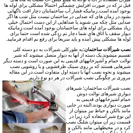
قبل تر که در صورت افزایش چشمگیر احتمالاً مشکلی برای لوله ها
بوجود آمده است.زمانیکه فشار آب ساختمانتان دچار افت ناگهانی
بشود.در زمان های که صدایی در ساختمان نیست مثل شب ها اگر
صدایی مثل چکه می شنوید یا صداهایی از این دست احتمال خیلی
زیاد مشکلی برای لوله های ساختمانتان بوجود آمده است.زمانیکه
دیوار سقف یا اتاق های شما دچار نم زدگی شده است حتماً برای
لوله ها مشکلی پیش آمده و باید سریعاً برای رفع نم اقدام فرمایید.
نصب شیرآلات ساختمان:
به طورکلی شیرآلات به دو دسته کلی
تقسیم میشوند.یک دسته از آنها به دیوار متصل میشوند که شیر
توالت حمام و آشپزخانههای قدیمی به این صورت است و دسته دیگر
شیرهایی هستند که بر روی سینک ظرفشویی و یا روشویی نصب
میشوند و نحوه نصب آنها با دسته اول متفاوت است.در این مقاله
مروری بر چگونگی نصب شیرآلات در هر دو نوع داریم.
نصب شیرآلات ساختمان؛ شیرهای
دیواری شیرهای توالت دوش
حمام آشپزخانههای قدیمی به
صورت دیواری بودند.البته در جایی
مانند بالکن و حیاط نیز میتوان از
این نوع شیر استفاده کرد زیرا در
قسمت زیر آن میتوان شلنگ نصب
کرد و در محیطهایی مانند بالکن و