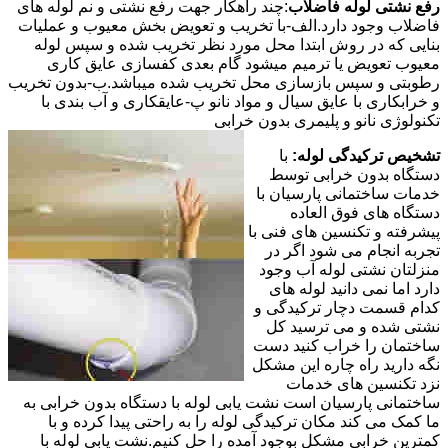
رفع نشتی لوله فاضلاب
:چند راهکار جهت رفع نشتی و نم لوله های
فاضلاب وجود دارد.الف-با تخریب و تعویض بخش معیوب و عملیات
بنایی که در روش ابتدا محل مورد نظر تخریب شده و سپس لوله
معیوب تعویض یا ترمیم میشود گام بعدی کفسازی عایق کاری
رطوبتی و سپس بازسازی محل تخریب شده میباشد.ب-بدون تخریب
و خرابکاری با عایق سیال و مواد نانو پ-عایقکاری و آب بندی با
تکنولوژی نانو و پلیمری بدون خرابی
تشخیص ترکیدگی لوله:
با
دستگاه بدون خرابی توسط
خدمات ساختمانی پارسیان با
دستگاه های فوق العاده
پیشرفته و تکنسین های فنی با
تجربه انجام می شود اگر در
منزلتان نشتی لوله آب وجود
دارد اما نمی دانید لوله های
کدام قسمت دچار ترکیدگی و
نشتی شده و می ترسید کل
ساختمان را خراب کنید دست
نگه دارید راه چاره این مشکل
نزد تکنسین های خدمات
ساختمانی پارسیان است نشت یابی لوله با دستگاه بدون خرابی به
ما کمک می کند مکان ترکیدگی لوله را به راحتی پیدا کرده و با
کمترین خرابی مشکل بوجود آمده را حل کنیم.نشت یابی لوله با