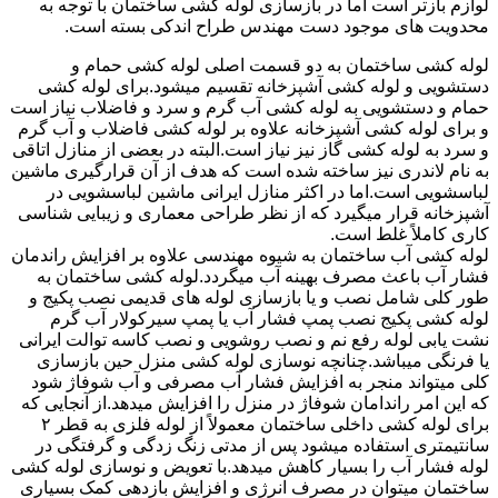
لوازم بازتر است اما در بازسازی لوله کشی ساختمان با توجه به
محدویت های موجود دست مهندس طراح اندکی بسته است.
لوله کشی ساختمان به دو قسمت اصلی لوله کشی حمام و
دستشویی و لوله کشی آشپزخانه تقسیم میشود.برای لوله کشی
حمام و دستشویی به لوله کشی آب گرم و سرد و فاضلاب نیاز است
و برای لوله کشی آشپزخانه علاوه بر لوله کشی فاضلاب و آب گرم
و سرد به لوله کشی گاز نیز نیاز است.البته در بعضی از منازل اتاقی
به نام لاندری نیز ساخته شده است که هدف از آن قرارگیری ماشین
لباسشویی است.اما در اکثر منازل ایرانی ماشین لباسشویی در
آشپزخانه قرار میگیرد که از نظر طراحی معماری و زیبایی شناسی
کاری کاملاً غلط است.
لوله کشی آب ساختمان به شیوه مهندسی علاوه بر افزایش راندمان
فشار آب باعث مصرف بهینه آب میگردد.لوله کشی ساختمان به
طور کلی شامل نصب و یا بازسازی لوله های قدیمی نصب پکیج و
لوله کشی پکیج نصب پمپ فشار آب یا پمپ سیرکولار آب گرم
نشت یابی لوله رفع نم و نصب روشویی و نصب کاسه توالت ایرانی
یا فرنگی میباشد.چنانچه نوسازی لوله کشی منزل حین بازسازی
کلی میتواند منجر به افزایش فشار آب مصرفی و آب شوفاژ شود
که این امر راندامان شوفاژ در منزل را افزایش میدهد.از آنجایی که
برای لوله کشی داخلی ساختمان معمولاً از لوله فلزی به قطر ۲
سانتیمتری استفاده میشود پس از مدتی زنگ زدگی و گرفتگی در
لوله فشار آب را بسیار کاهش میدهد.با تعویض و نوسازی لوله کشی
ساختمان میتوان در مصرف انرژی و افزایش بازدهی کمک بسیاری