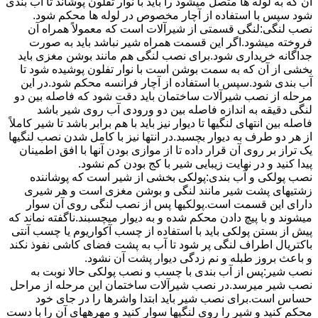
آن که به لوله ها متصل میشود را باید با نوار تفلون پوشاند تا آب بندی
شود سپس با استفاده از آچار مخصوص در لوله ها محکم شود.
نصب لنگی:لنگی قسمتی از شیرآلات است که معمولاً همراه آن
فروخته میشود.اگر این قسمت همراه شیر نباشد باید به صورت
جداگانه خریداری شود.برای نصب لنگی هم مانند بوشن مغزی باید
بخشی از آن که به سمت بوشن است با نوار تفلون پوشیده شود تا
آب بندی شود.سپس با استفاده از آچار فرانسه محکم شود.در این
مرحله از نصب شیرآلات ساختمان باید دقت شود که فاصله بین دو
لنگی دقیقه به اندازه فاصله بین دو ورودی آب روی شیر باشد
فاصله بین انتهای لنگیها تا دیوار نیز باید با هم برابر باشد تا شیر کاملاً
از هر دو طرف به دیوار بچسبد.در انتها نیز با کامل شدن نصب لنگیها
یک تراز بر روی آن قرار داده تا از موازی بودن آنها با افق اطمینان
پیدا کنید و در نهایت زیبایی شیر با کج بودن کم نشود.
نصب پولکی و آب بندی:پولکی بخشی از شیر است که پوشاننده
زشتیهای پشت شیر مانند لنگی و بوشن مغزی است و هر شیری
دارای این قسمت است.پولکیها پس از نصب لنگی روی آن سوار
میشوند و با پیچ دادن محکم شده و به دیوار میچسبند.ناگفته نماند که
پیش از بستن پولکی باید با استفاده از چسب آکواریوم یا چسب آنتی
باکتریال اطراف لنگی پر شود تا آب به پشت فضای کاشی نفوذ نکند
و باعث بروز طبله و نم زدگی دیوار پشت آن نشود.
نصب شیر:پس از آب بندی با چسب و نصب پولکی حالا نوبت به
نصب شیر میرسد.در نصب شیرآلات ساختمان این مرحله از مراحل
حساس است.برای نصب شیر باید ابتدا واشرها را در جای خود
محکم کنید و شیر را روی لنگیها سوار کنید و مهرههای آن را با دست