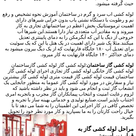
حیث گرفته میشود.
لوله کشی اب سرد و گرم در ساختمان آموزش نحوه تشخیص و رفع
نم و رطوبت با دستگاه نشتی یاب بدون خرابی شیرهای دارای
اهمیت ترموستاتیک بخش اعظم در ساختمانهای تجاری به کار
میروند و به مقادیر آب متعددی نیاز دارا هستند.این شیرها آب
خروجی از دیگ یا این که آبگرمکن را به دمای پایینتری تعدیل
میکنند.مثلا یک شیر دارای اهمیت در یک هتل یا این که یک سوئیت
برای تعدیل آب ۱۸۰ جایگاه فارنهایت که از یک دیگ بیرون میشود به
دمای حداکثر ۱۴۰ جایگاه فارنهایت به کار میرود.
لوله کشی گاز ساختمان
:لوله کشی گاز لوله کشی گازساختمان
لوله کشی گاز خانگی لوله کشی گاز تجاری اجرای لوله کشی گاز
ساختمان قیمت لوله کشی گاز قیمت متری لوله کشی گاز بیشترین
نیاز و سفارش در مورد لوله کشی گاز عموما به منظور جابجایی یک
انشعاب گاز ثبت و انجام می شود و باید در نظر داشته باشید که
لزوم رعایت امنیت و انتخاب پیمانکاران گاز مجرب و باتجربه امری
اجتناب ناپذیر است.صنایع تولیدی و خدماتی بهینه ساز با تجربه و
تخصص کافی در کار اجرایی این اطمینان را به شما می دهد تا با
خیال راحت کارتان را به ما بسپارید و کار مورد نظر خود را تحویل
بگیرید.
مراحل لوله کشی گاز به
قرار زیر است: