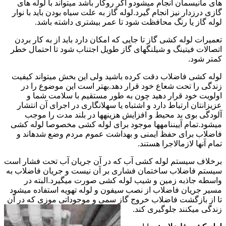
های مانیسمان انجام میشودو اگر روکار باشد میتواند با لوله های
گازی درزدار نیز انجام گیرد.لوله گاز به علت سیاه بودن باید با نوار
لوله گاز یا رنگ محافظت شود تا عمر بیشتری داشته باشد.
تعمیرات لوله کشی گاز تا جایی که امکان دارد باید از به کار بردن
اتصالات فیتینگ و شیلنگهای گاز طویل اجتناب شود تا احتمال خطر
کمتر شود.
لوله کشی فاضلاب دقت کرده باشید ولی این بخش میتواند کیفیت
زندگی را تحت شعاع خود قرار دهد.بهتر است این موضوع را در
اولویت خود قرار دهید چون به طور مستقیم با سلامت شما و
عزیزانتان ارتباط دارد و اشتباه یا سهلانگاری در اجرای آن انتشار
آلودگی بوی بد محیط و افزایش هزینهها در بلند مدت را موجب
میشود.تمام آییننامهها موجود برای لوله کشی مخصوصا لوله کشی
فاضلاب برای حفظ ایمنی و بهداشت عموم مردم وضع شدهاند و
تمام آنها لازمالاجرا هستند.
برخلاف سیستم لوله کشی آب که در آن جریان آب تحت فشار است
سیستم فاضلاب ساختمان فشاری بر آن نیست و جریان فاضلاب به
واسطه جاذبه زمین و شیب لوله کشی صورت میگیرد.البته در
مسیر جریان فاضلاب از نصب سیفون و لوله تهویه استفاده میشود
تا از بازگشت فاضلاب خروج گاز سمی و موجوداتی موزی که در آن
زندگی میکنند جلوگیری کند.