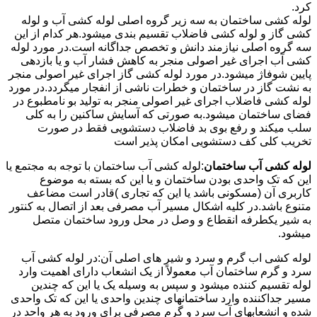
کرد.
لوله کشی ساختمان به سه زیر گروه اصلی لوله کشی آب و لوله
کشی گاز و لوله کشی فاضلاب تقسیم بندی میشود.هر کدام از این
سه گروه اصلی نیازمند دانش و تخصص جداگانه است.در مورد لوله
کشی آب اجرای غیر اصولی منجر به کاهش فشار آب و یا بازدهی
پایین شوفاژ میشود.در مورد لوله کشی گاز اجرای غیر اصولی منجر
به نشت گاز در ساختمان و خطرات ناشی از انفجار میگردد.در مورد
لوله کشی فاضلاب اجرای غیر اصولی منجر به تولید بو نامطبوع در
فضای ساختمان میشود.به صورتی که آسایش ساکنین را به کلی
سلب میکند و رفع بوی بد فاضلاب دستشویی فقط در صورت
تخریب کلی کف دستشویی امکان پذیر است
لوله کشی آب ساختمان
:لوله کشی آب ساختمان با توجه به مجتمع یا
این که تک واحدی بودن ساختمان و یا این که بسته به موضوع
کاربری آن (مسکونی باشد یا این که تجاری )قادر است مضاعف
متنوع باشد.در کلیه اشکال مسیر آب مصرفی بعد از اتصال به کنتور
به شیر یکطرفه انقطاع و وصل در محل ورود ساختمان متصل
میشود.
لوله کشی اب گرم و سرد و شیر های اصلی آن:در لوله کشی آب
سرد و گرم ساختمان آب معمولاً از یک انشعاب دارای اهمیت وارد
لوله تقسیم کننده میشود و سپس به وسیله یک یا این که چندین
مسیر جداکننده وارد ساختمانهای چندین واحدی یا این که تک واحدی
شده و انشعابهای آب سرد و گرم مصرفی برای ورود به هر واحد در