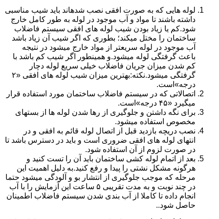
لوله هایی که به صورت افقی نصب شدهاند باید شیب مناسبی
داشته باشند تا مواد و آب موجود در لوله به طور کامل خارج
شود.کم یا زیاد بودن شیب لوله های افقی سیستم فاضلاب
ساختمان را مختل میکند؛ بطوری که اگر شیب آن زیاد باشد
آب موجود در لوله سریعتر از مواد خارج میشود در نتیجه
باعث گرفتگی لوله میشود.و همینطور اگر شیب کم باشد با
کم شدن میزان جریان فاضلاب خیلی سریع لوله دچار
گرفتگی میشود.نکته:بهترین میزان شیب لوله های افقی «۲
درجه»است.
اتصالاتی که در سیستم فاضلاب ساختمان مورد استفاده قرار
میگیرد «۴۵ درجه»است.
برای نگه داشتن و جلوگیری از رها شدن لوله ها از بستهای
مخصوص استفاده میشود.
نصب دریچه بازدید قبل از اتصال لوله قائم به افقی و در
انتهای لوله های افقی ضروری است و باید در دسترس باشد تا
در صورت لزوم از آن استفاده شود.
بعد از اتمام لوله کشی ساختمان باید آن را تست کنید و
هرگونه مشکل نشتی را پیدا و رفع کنید.به دلیل اهمیت این
مرحله که موجب جلوگیری از انتشار بو و آلودگی میشود حتما
در چند نوبت و به مدت تقریبی ۵ ساعت این آزمایش را با آب
انجام داده تا کاملا از آب بندی شدن سیستم فاضلاب اطمینان
حاصل شود..