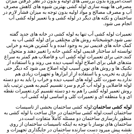
است.امروزه بدون بررسی های اولیه و بدون در نظر گرفتن میزان
مصرفی ها بهینه سازی لوله کشی بهترین شیوه های کاهش مصرف
آب و مصرف مصالح و مواد اولیه بدون توجه به میزان فشار لازم در
ساختمان و نکته های دیگر در لوله کشی و یا تعمیر لوله کشی آب
انجام می شود.
تعمیرات لوله کشی آب تنها به لوله کشی در خانه های جدید گفته
نمی شود.خوشبختانه روش های مختلفی برای لوله کشی آب به
کمک خانه های قدیمی نیز به وجود آمده و با کمترین هزینه و خرابی
توانسته اند ساختار قدیمی لوله کشی خانه را تغییر دهند و متحول
کنند.حتی برای تعمیرات لوله کشی آب و فاضلاب هم کمتر به سراغ
متدهای قبلی برای اصلاح لوله آسیب دیده می روند و با استفاده از
تکنیک ها و روش های نوین آسیب لوله اصلاح می شود که دیگر حتی
نیازی به تخریب و یا استفاده از از ابزارها و تجهیزات زیادی هم
ندارد.به صورت کلی لوله های آسیب دیده و خراب را باید به دو دسته
لوله فاضلابی و لوله آب گرم و سرد تقسیم کنیم.به همین ترتیب باید
روش تعمیر لوله کشی را هم به دو دسته تقسیم کرد.تعمیرات نقطه
ای و یا منطقه ای و تعمیرات کلی و اساسی لوله کشی آب.
لوله کشی ساختمان
:لوله کشی ساختمان بخشی از تاسیسات
ساختمان است.لوله کشی ساختمان در حال ساخت با لوله کشی به
منظور بازسازی ساختمان دو مسئله کاملاً متفاوت است.در
ساختمان های نوساز با توجه به اینکه تاسیسات ساختمان از روی
نقشه پیش میرود دست سازنده ساختمان در جایگذاری تجهیزات و