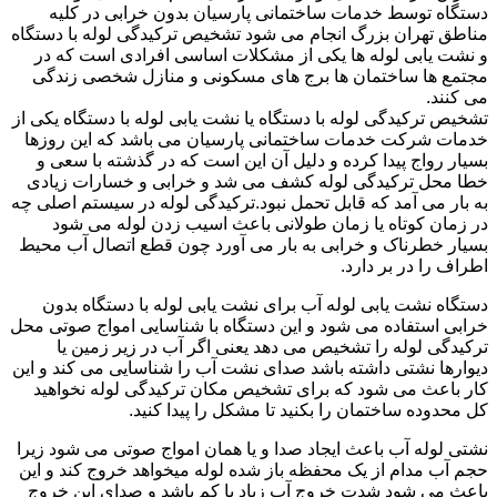
دستگاه توسط خدمات ساختمانی پارسیان بدون خرابی در کلیه
مناطق تهران بزرگ انجام می شود تشخیص ترکیدگی لوله با دستگاه
و نشت یابی لوله ها یکی از مشکلات اساسی افرادی است که در
مجتمع ها ساختمان ها برج های مسکونی و منازل شخصی زندگی
می کنند.
تشخیص ترکیدگی لوله با دستگاه یا نشت یابی لوله با دستگاه یکی از
خدمات شرکت خدمات ساختمانی پارسیان می باشد که این روزها
بسیار رواج پیدا کرده و دلیل آن این است که در گذشته با سعی و
خطا محل ترکیدگی لوله کشف می شد و خرابی و خسارات زیادی
به بار می آمد که قابل تحمل نبود.ترکیدگی لوله در سیستم اصلی چه
در زمان کوتاه یا زمان طولانی باعث اسیب زدن لوله می شود
بسیار خطرناک و خرابی به بار می آورد چون قطع اتصال آب محیط
اطراف را در بر دارد.
دستگاه نشت یابی لوله آب برای نشت یابی لوله با دستگاه بدون
خرابی استفاده می شود و این دستگاه با شناسایی امواج صوتی محل
ترکیدگی لوله را تشخیص می دهد یعنی اگر آب در زیر زمین یا
دیوارها نشتی داشته باشد صدای نشت آب را شناسایی می کند و این
کار باعث می شود که برای تشخیص مکان ترکیدگی لوله نخواهید
کل محدوده ساختمان را بکنید تا مشکل را پیدا کنید.
نشتی لوله آب باعث ایجاد صدا و یا همان امواج صوتی می شود زیرا
حجم آب مدام از یک محفظه باز شده لوله میخواهد خروج کند و این
باعث می شود شدت خروج آب زیاد یا کم باشد و صدای این خروج