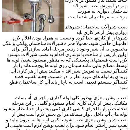
حیاط شلنگ نیاز میشود.برای درک
بهتر در آموزش نصب شیرآلات
ساختمان دیواری به صورت
مرحله به مرحله بیان شده است.
نصب شیرآلات ساختمان؛ شیرهای
دیواری پیش از هر کاری باید
شیرها را از کارتنها جدا کرده و نسبت به همراه بودن اقلام لازم
اطمینان حاصل شود.معمولاً همراه شیرآلات ساختمان پولکی و لنگی
مخصوص به آن شیر وجود دارد.در مرحله آماده سازی اگر برای
اولین بار پس از ساخت یا نوسازی اقدام به نصب شیرآلات میشود
لازم است قسمتهای پلاستیکی که به منظور مسدود نشدن لوله ها
توسط مصالح بنایی مانند سیمان روی لوله ها پیچ شدهاند را باز
کنید.اگر نسبت به تعویض شیر اقدام میکنید.پیش از هر کاری آب
ورودی به لوله های مورد نظر را در قسمت جعبه تقسیم قطع
کنید.اگر سیستم قدیمی است به ناچار باید آب کل ساختمان قطع
شود.
نصب بوشن مغزی:بهطور کلی لوله گذاری و اجرای تأسیسات
مکانیکی پیش از نازک کاری انجام میشود و گاهی در این مرحله
ضخامت دیوار با اجرای کاشی کاری کمی بیشتر از حد انتظار میشود
لوله های آب داخل دیوار میمانند.در این بخش لازم است پیش از
نصب شیر بوشن مغزی نصب شود تا کمی لوله ها به بیرون بیایند و
نصب شیر راحتتر انجام شود.برای نصب بوشن لازم است بخشی از