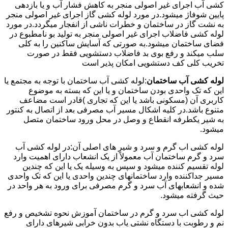
کشی آب اجرای غیر اصولی منجر به کاهش فشار آب و یا بازدهی
پایین شوفاژ میشود.در مورد لوله کشی گاز اجرای غیر اصولی منجر
به نشت گاز در ساختمان و خطرات ناشی از انفجار میگردد.در مورد
لوله کشی فاضلاب اجرای غیر اصولی منجر به تولید بو نامطبوع در
فضای ساختمان میشود.به صورتی که آسایش ساکنین را به کلی
سلب میکند و رفع بوی بد فاضلاب دستشویی فقط در صورت
تخریب کلی کف دستشویی امکان پذیر است
لوله کشی آب ساختمان
:لوله کشی آب ساختمان با توجه به مجتمع یا
این که تک واحدی بودن ساختمان و یا این که بسته به موضوع
کاربری آن (مسکونی باشد یا این که تجاری )قادر است مضاعف
متنوع باشد.در کلیه اشکال مسیر آب مصرفی بعد از اتصال به کنتور
به شیر یکطرفه انقطاع و وصل در محل ورود ساختمان متصل
میشود.
لوله کشی اب گرم و سرد و شیر های اصلی آن:در لوله کشی آب
سرد و گرم ساختمان آب معمولاً از یک انشعاب دارای اهمیت وارد
لوله تقسیم کننده میشود و سپس به وسیله یک یا این که چندین
مسیر جداکننده وارد ساختمانهای چندین واحدی یا این که تک واحدی
شده و انشعابهای آب سرد و گرم مصرفی برای ورود به هر واحد در
حیث گرفته میشود.
لوله کشی اب سرد و گرم در ساختمان آموزش نحوه تشخیص و رفع
نم و رطوبت با دستگاه نشتی یاب بدون خرابی شیرهای دارای