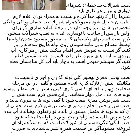
نصب شیرآلات ساختمان؛ شیرهای
دیواری پیش از هر کاری باید
شیرها را از کارتنها جدا کرده و نسبت به همراه بودن اقلام لازم
اطمینان حاصل شود.معمولاً همراه شیرآلات ساختمان پولکی و لنگی
مخصوص به آن شیر وجود دارد.در مرحله آماده سازی اگر برای
اولین بار پس از ساخت یا نوسازی اقدام به نصب شیرآلات میشود
لازم است قسمتهای پلاستیکی که به منظور مسدود نشدن لوله ها
توسط مصالح بنایی مانند سیمان روی لوله ها پیچ شدهاند را باز
کنید.اگر نسبت به تعویض شیر اقدام میکنید.پیش از هر کاری آب
ورودی به لوله های مورد نظر را در قسمت جعبه تقسیم قطع
کنید.اگر سیستم قدیمی است به ناچار باید آب کل ساختمان قطع
شود.
نصب بوشن مغزی:بهطور کلی لوله گذاری و اجرای تأسیسات
مکانیکی پیش از نازک کاری انجام میشود و گاهی در این مرحله
ضخامت دیوار با اجرای کاشی کاری کمی بیشتر از حد انتظار میشود
لوله های آب داخل دیوار میمانند.در این بخش لازم است پیش از
نصب شیر بوشن مغزی نصب شود تا کمی لوله ها به بیرون بیایند و
نصب شیر راحتتر انجام شود.برای نصب بوشن لازم است بخشی از
آن که به لوله ها متصل میشود را باید با نوار تفلون پوشاند تا آب بندی
شود سپس با استفاده از آچار مخصوص در لوله ها محکم شود.
نصب لنگی:لنگی قسمتی از شیرآلات است که معمولاً همراه آن
فروخته میشود.اگر این قسمت همراه شیر نباشد باید به صورت