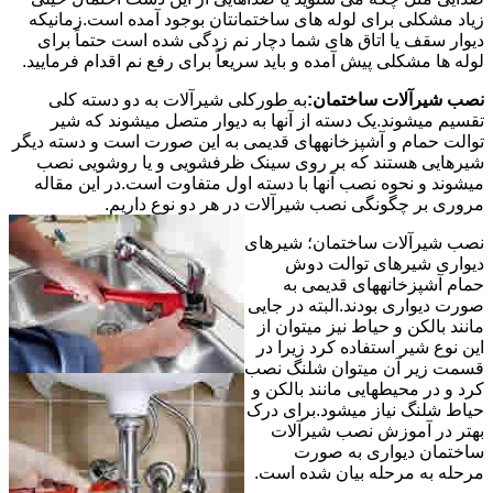
زیاد مشکلی برای لوله های ساختمانتان بوجود آمده است.زمانیکه
دیوار سقف یا اتاق های شما دچار نم زدگی شده است حتماً برای
لوله ها مشکلی پیش آمده و باید سریعاً برای رفع نم اقدام فرمایید.
نصب شیرآلات ساختمان:
به طورکلی شیرآلات به دو دسته کلی
تقسیم میشوند.یک دسته از آنها به دیوار متصل میشوند که شیر
توالت حمام و آشپزخانههای قدیمی به این صورت است و دسته دیگر
شیرهایی هستند که بر روی سینک ظرفشویی و یا روشویی نصب
میشوند و نحوه نصب آنها با دسته اول متفاوت است.در این مقاله
مروری بر چگونگی نصب شیرآلات در هر دو نوع داریم.
نصب شیرآلات ساختمان؛ شیرهای
دیواری شیرهای توالت دوش
حمام آشپزخانههای قدیمی به
صورت دیواری بودند.البته در جایی
مانند بالکن و حیاط نیز میتوان از
این نوع شیر استفاده کرد زیرا در
قسمت زیر آن میتوان شلنگ نصب
کرد و در محیطهایی مانند بالکن و
حیاط شلنگ نیاز میشود.برای درک
بهتر در آموزش نصب شیرآلات
ساختمان دیواری به صورت
مرحله به مرحله بیان شده است.