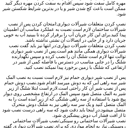
مهره کامل سفت شود سپس اقدام به سفت کردن مهره دیگر کنید
ممکن است باعث کج شدن شیر و یا در بدترین شرایط شکستن شیر
شود.
نصب کردن متعلقات شیرآلات دیواری:امتحان کردن پس از نصب
شیرآلات ساختمان لازم است نصبت به عملکرد مناسب آن اطمینان
پیدا کنید.برای این کار جریان آب را برقرار کرده تا ببینید آب به خوبی
جریان دارد و از جایی در اتصالات آن نشتی نداشته باشد.
نصب کردن متعلقات شیرآلات دیواری:در انتها نیز باید گفت نصب
شیرآلات دیواری همگی مانند هم است.پس از نصب شیر دیواری
توالت تنها لازم است شلنگ آن را نصب کرده و سپس نگهدارنده
شلنگ را در جایی مناسب در دسترس با فاصله کمی از شیر در
ارتفاعی که شلنگ با زمین برخورد پیدا نمیکند نصب کنید.
پس از نصب شیر دیواری حمام نیز لازم است نسبت به نصب المک
شیر سه راهی آبی که به دوش میرسد اقدام شود.نصب دوش حمام
پس از نصب شیر آن کار راحتی است.لازم است ابتلا شلنگ از زیر
شیر به المک متصل شود سپس المک در ارتفاع مشخصی روی دیوار
پیچ شود با استفاده از سه راهی شلنگی که از زیر آمده است را به
المک متصل کنید و یک سر سه راهی نیز به شلنگ دوش متحرک
متصل میشود.در اینجا باید دقت شود که سه راهی درست نصب شود
تا از افت فشار آب دوش پیشگیری شود.
نصب شیرآلات ساختمانی رو سینکی:نصب شیرآلات ساختمانی
روسینکی نیاز به انجام مواردی که برای نصب شیرآلات دیواری گفته