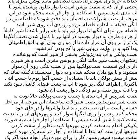
جداگانه خریداری شود.برای نصب لنگی هم مانند بوشن مغزی باید
بخشی از آن که به سمت بوشن است با نوار تفلون پوشیده شود تا
آب بندی شود.سپس با استفاده از آچار فرانسه محکم شود.در این
مرحله از نصب شیرآلات ساختمان باید دقت شود که فاصله بین دو
لنگی دقیقه به اندازه فاصله بین دو ورودی آب روی شیر باشد
فاصله بین انتهای لنگیها تا دیوار نیز باید با هم برابر باشد تا شیر کاملاً
از هر دو طرف به دیوار بچسبد.در انتها نیز با کامل شدن نصب لنگیها
یک تراز بر روی آن قرار داده تا از موازی بودن آنها با افق اطمینان
پیدا کنید و در نهایت زیبایی شیر با کج بودن کم نشود.
نصب پولکی و آب بندی:پولکی بخشی از شیر است که پوشاننده
زشتیهای پشت شیر مانند لنگی و بوشن مغزی است و هر شیری
دارای این قسمت است.پولکیها پس از نصب لنگی روی آن سوار
میشوند و با پیچ دادن محکم شده و به دیوار میچسبند.ناگفته نماند که
پیش از بستن پولکی باید با استفاده از چسب آکواریوم یا چسب آنتی
باکتریال اطراف لنگی پر شود تا آب به پشت فضای کاشی نفوذ نکند
و باعث بروز طبله و نم زدگی دیوار پشت آن نشود.
نصب شیر:پس از آب بندی با چسب و نصب پولکی حالا نوبت به
نصب شیر میرسد.در نصب شیرآلات ساختمان این مرحله از مراحل
حساس است.برای نصب شیر باید ابتدا واشرها را در جای خود
محکم کنید و شیر را روی لنگیها سوار کنید و مهرههای آن را با دست
سفت کنید تا شیر بایستد.سپس با استفاده از آچار فرانسه به صورت
یکییکی اقدام به سفت کردن مهرهها کنید.منظور از سفت کردن
مهرهها این است که ابتدا با استفاده از آچار فرانسه یک مهره کمی
سفت میشود سپس همین کار را برای مهره دیگر انجام دهید.اگر یک