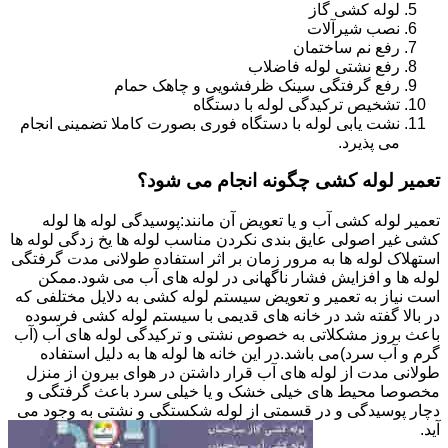
لوله کشی گاز
نصب شیرآلات
رفع نم ساختمان
رفع نشتی لوله فاضلاب
رفع گرفتگی سینک ظرفشویی و چاهک حمام
تشخیص ترکیدگی لوله با دستگاه
نشت یابی لوله با دستگاه فوری بصورت کاملا تضمینی انجام
می پذیرد.
تعمیر لوله کشی چگونه انجام می شود؟
تعمیر لوله کشی آب و یا تعویض آن مانند:پوسیدگی لوله ها لوله
کشی غیر اصولی عایق بندی نکردن مناسب لوله ها یخ زدگی لوله ها
استهلاک لوله ها به مرور زمان بر اثر استفاده طولانی مدت گرفتگی
لوله ها و افزایش فشار ناگهانی در لوله های آب می شود.ممکن
است نیاز به تعمیر و تعویض سیستم لوله کشی به دلایل مختلفی که
در بالا گفته شد در خانه های قدیمی با سیستم لوله کشی فرسوده
باعث بروز مشکلاتی به خصوص نشتی و ترکیدگی لوله های آب (آب
گرم و آب سرد)می باشد.در این خانه ها لوله ها به دلیل استفاده
طولانی مدت از لوله های آب قرار داشتن در هوای بیرون از منزل
مخصوصا محیط های خیلی خشک و یا خیلی سرد باعث گرفتگی و
دچار پوسیدگی و در قسمتی از لوله شکستگی و نشتی به وجود می
آید.