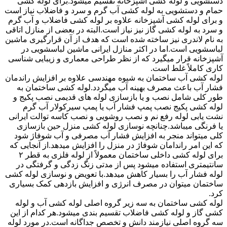
دستشویی و لوله کشی آشپزخانه تقسیم میشود.برای لوله کشی
حمام و دستشویی به لوله کشی آب گرم و سرد و فاضلاب نیاز است
و برای لوله کشی آشپزخانه علاوه بر لوله کشی فاضلاب و آب گرم
و سرد به لوله کشی گاز نیز نیاز است.البته در بعضی از منازل اتاقی
به نام لاندری نیز ساخته شده است که هدف از آن قرارگیری ماشین
لباسشویی است.اما در اکثر منازل ایرانی ماشین لباسشویی در
آشپزخانه قرار میگیرد که از نظر طراحی معماری و زیبایی شناسی
کاری کاملاً غلط است.
لوله کشی آب ساختمان به شیوه مهندسی علاوه بر افزایش راندمان
فشار آب باعث مصرف بهینه آب میگردد.لوله کشی ساختمان به
طور کلی شامل نصب و یا بازسازی لوله های قدیمی نصب پکیج و
لوله کشی پکیج نصب پمپ فشار آب یا پمپ سیرکولار آب گرم
نشت یابی لوله رفع نم و نصب روشویی و نصب کاسه توالت ایرانی
یا فرنگی میباشد.چنانچه نوسازی لوله کشی منزل حین بازسازی
کلی میتواند منجر به افزایش فشار آب مصرفی و آب شوفاژ شود
که این امر راندامان شوفاژ در منزل را افزایش میدهد.از آنجایی که
برای لوله کشی داخلی ساختمان معمولاً از لوله فلزی به قطر ۲
سانتیمتری استفاده میشود پس از مدتی زنگ زدگی و گرفتگی در
لوله فشار آب را بسیار کاهش میدهد.با تعویض و نوسازی لوله کشی
ساختمان میتوان در مصرف انرژی و افزایش بازدهی کمک بسیاری
کرد.
لوله کشی ساختمان به سه زیر گروه اصلی لوله کشی آب و لوله
کشی گاز و لوله کشی فاضلاب تقسیم بندی میشود.هر کدام از این
سه گروه اصلی نیازمند دانش و تخصص جداگانه است.در مورد لوله