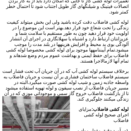
تعمیرات لوله کشی گاز تا جایی که امکان دارد باید از به کار بردن
اتصالات فیتینگ و شیلنگهای گاز طویل اجتناب شود تا احتمال خطر
کمتر شود.
لوله کشی فاضلاب دقت کرده باشید ولی این بخش میتواند کیفیت
زندگی را تحت شعاع خود قرار دهد.بهتر است این موضوع را در
اولویت خود قرار دهید چون به طور مستقیم با سلامت شما و
عزیزانتان ارتباط دارد و اشتباه یا سهلانگاری در اجرای آن انتشار
آلودگی بوی بد محیط و افزایش هزینهها در بلند مدت را موجب
میشود.تمام آییننامهها موجود برای لوله کشی مخصوصا لوله کشی
فاضلاب برای حفظ ایمنی و بهداشت عموم مردم وضع شدهاند و
تمام آنها لازمالاجرا هستند.
برخلاف سیستم لوله کشی آب که در آن جریان آب تحت فشار است
سیستم فاضلاب ساختمان فشاری بر آن نیست و جریان فاضلاب به
واسطه جاذبه زمین و شیب لوله کشی صورت میگیرد.البته در
مسیر جریان فاضلاب از نصب سیفون و لوله تهویه استفاده میشود
تا از بازگشت فاضلاب خروج گاز سمی و موجوداتی موزی که در آن
زندگی میکنند جلوگیری کند.
لوله کشی فاضلاب:
مزایای
اجرای صحیح لوله کشی
فاضلاب
۱-برآورد دقیق مقدار مواد و