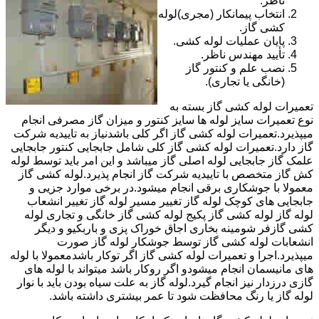
ناظر.
انتخاب پیمانکار (مجری)لوله
کشی گاز.
پایان عملیات لوله کشی.
تأیید مهندس ناظر.
نصب علم و کنتور گاز
(خانگی یا تجاری).
تعمیرات لوله کشی گاز بسته به
نوع تعمیرات سایز لوله ها سایز کنتور و میزان گاز مصرفی انجام
میپذیرد.تعمیرات لوله کشی گاز اگر کلی باشدنیاز به تاییدیه شرکت
گاز دارد.تعمیرات لوله کشی گاز کلی شامل جابجایی کنتور جابجایی
علمک گاز جابجایی لوله اصلی گاز میباشد و این امر باید توسط لوله
کش گاز متخصص با تاییدیه شرکت گاز انجام پذیرد.لوله کشی گاز
معمولا با جوشکاری برقی انجام میشود.در برخی موارد جزیی و
جابجایی های کوچک لوله گاز تغییر مسیر لوله گاز تغییر انشعاب
لوله گاز لوله کشی گاز پکیج لوله کشی گاز خانگی و تجاری لوله
کشی گازفر شومینه بخاری اجاق خوراک پزی و باربکیو و دیگر
انشعابات لوله کشی گاز توسط جوشکار لوله گاز صورت
میپذیرد.اجرا و تعمیرات لوله کشی گاز اگر توکار باشدمعمولا با لوله
های مانیسمان انجام میشودو اگر روکار باشد میتواند با لوله های
گازی درزدار نیز انجام گیرد.لوله گاز به علت سیاه بودن باید با نوار
لوله گاز یا رنگ محافظت شود تا عمر بیشتری داشته باشد.