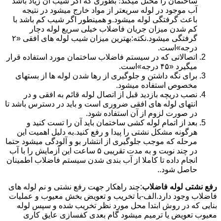
ساختمان را مختل میکند؛ بطوری که اگر شیب آن زیاد باشد
آب موجود در لوله سریعتر از مواد خارج میشود در نتیجه
باعث گرفتگی لوله میشود.و همینطور اگر شیب کم باشد با
کم شدن میزان جریان فاضلاب خیلی سریع لوله دچار
گرفتگی میشود.نکته:بهترین میزان شیب لوله های افقی «۲
درجه»است.
اتصالاتی که در سیستم فاضلاب ساختمان مورد استفاده قرار
میگیرد «۴۵ درجه»است.
برای نگه داشتن و جلوگیری از رها شدن لوله ها از بستهای
مخصوص استفاده میشود.
نصب دریچه بازدید قبل از اتصال لوله قائم به افقی و در
انتهای لوله های افقی ضروری است و باید در دسترس باشد تا
در صورت لزوم از آن استفاده شود.
بعد از اتمام لوله کشی ساختمان باید آن را تست کنید و
هرگونه مشکل نشتی را پیدا و رفع کنید.به دلیل اهمیت این
مرحله که موجب جلوگیری از انتشار بو و آلودگی میشود حتما
در چند نوبت و به مدت تقریبی ۵ ساعت این آزمایش را با آب
انجام داده تا کاملا از آب بندی شدن سیستم فاضلاب اطمینان
حاصل شود..
رفع نشتی لوله فاضلاب
:چند راهکار جهت رفع نشتی و نم لوله های
فاضلاب وجود دارد.الف-با تخریب و تعویض بخش معیوب و عملیات
بنایی که در روش ابتدا محل مورد نظر تخریب شده و سپس لوله
معیوب تعویض یا ترمیم میشود گام بعدی کفسازی عایق کاری