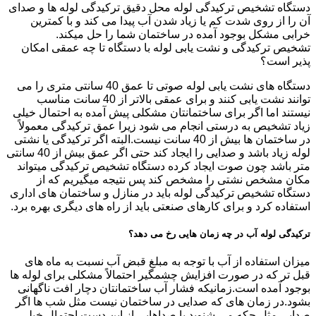
دستگاه تشخیص ترکیدگی لوله محل دقیق ترکیدگی لوله ها و صدای
آن را از روی شدت کم یا زیاد شدن آب پیدا می کند و با کمترین
خرابی مشکل بوجود آمده در ساختمان شما را حل میکند.
تشخیص ترکیدگی و نشت یابی لوله با دستگاه تا چه عمقی امکان
پذیر است؟
دستگاه های نشت یابی لوله صوتی تا عمق 40 سانتی متری را می
توانند نشت یابی کنند و برای عمقی بالاتر از 40 سانت مناسب
نیستند اما اگر برای ساختمانتان مشکلی پیش آمده به احتمال خیلی
زیاد تشخیص به درستی انجام می شود زیرا عمق ترکیدگی معمولاً
در ساختمان ها بیش از 40 سانت نیست.البته اگر ترکیدگی یا نشتی
لوله زیاد باشد و صدایی را ایجاد کند حتی اگر عمق بیش از 40 سانتی
متر باشد چون صوت ایجاد کرده دستگاه تشخیص ترکیدگی میتواند
مکان مشخص نشتی را مشخص کند پس نتیجه میگیریم که از
دستگاه تشخیص ترکیدگی لوله باید در منازل و ساختمان های اداری
استفاده کرد و برای کارهای صنعتی باید از راه های دیگری بهره برد.
ترکیدگی لوله آب در چه زمان هایی رخ می دهد؟
میزان استفاده از آب با توجه به مبلغ قبض آب نسبت به ماه های
قبل تر که در صورت افزایش چشمگیر احتمالاً مشکلی برای لوله ها
بوجود آمده است.زمانیکه فشار آب ساختمانتان دچار افت ناگهانی
بشود.در زمان های که صدایی در ساختمان نیست مثل شب ها اگر
صدایی مثل چکه می شنوید یا صداهایی از این دست احتمال خیلی