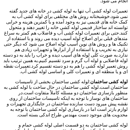
انجام می شود.
تعمیرات لوله کشی آب تنها به لوله کشی در خانه های جدید گفته
نمی شود.خوشبختانه روش های مختلفی برای لوله کشی آب به
کمک خانه های قدیمی نیز به وجود آمده و با کمترین هزینه و خرابی
توانسته اند ساختار قدیمی لوله کشی خانه را تغییر دهند و متحول
کنند.حتی برای تعمیرات لوله کشی آب و فاضلاب هم کمتر به سراغ
متدهای قبلی برای اصلاح لوله آسیب دیده می روند و با استفاده از
تکنیک ها و روش های نوین آسیب لوله اصلاح می شود که دیگر حتی
نیازی به تخریب و یا استفاده از از ابزارها و تجهیزات زیادی هم
ندارد.به صورت کلی لوله های آسیب دیده و خراب را باید به دو دسته
لوله فاضلابی و لوله آب گرم و سرد تقسیم کنیم.به همین ترتیب باید
روش تعمیر لوله کشی را هم به دو دسته تقسیم کرد.تعمیرات نقطه
ای و یا منطقه ای و تعمیرات کلی و اساسی لوله کشی آب.
لوله کشی ساختمان
:لوله کشی ساختمان بخشی از تاسیسات
ساختمان است.لوله کشی ساختمان در حال ساخت با لوله کشی به
منظور بازسازی ساختمان دو مسئله کاملاً متفاوت است.در
ساختمان های نوساز با توجه به اینکه تاسیسات ساختمان از روی
نقشه پیش میرود دست سازنده ساختمان در جایگذاری تجهیزات و
لوازم بازتر است اما در بازسازی لوله کشی ساختمان با توجه به
محدویت های موجود دست مهندس طراح اندکی بسته است.
لوله کشی ساختمان به دو قسمت اصلی لوله کشی حمام و