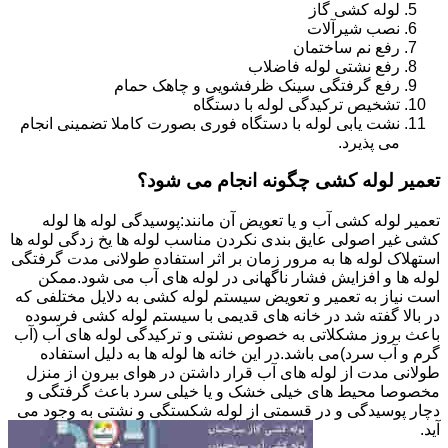
لوله کشی گاز
نصب شیرآلات
رفع نم ساختمان
رفع نشتی لوله فاضلاب
رفع گرفتگی سینک ظرفشویی و چاهک حمام
تشخیص ترکیدگی لوله با دستگاه
نشت یابی لوله با دستگاه فوری بصورت کاملا تضمینی انجام
می پذیرد.
تعمیر لوله کشی چگونه انجام می شود؟
تعمیر لوله کشی آب و یا تعویض آن مانند:پوسیدگی لوله ها لوله
کشی غیر اصولی عایق بندی نکردن مناسب لوله ها یخ زدگی لوله ها
استهلاک لوله ها به مرور زمان بر اثر استفاده طولانی مدت گرفتگی
لوله ها و افزایش فشار ناگهانی در لوله های آب می شود.ممکن
است نیاز به تعمیر و تعویض سیستم لوله کشی به دلایل مختلفی که
در بالا گفته شد در خانه های قدیمی با سیستم لوله کشی فرسوده
باعث بروز مشکلاتی به خصوص نشتی و ترکیدگی لوله های آب (آب
گرم و آب سرد)می باشد.در این خانه ها لوله ها به دلیل استفاده
طولانی مدت از لوله های آب قرار داشتن در هوای بیرون از منزل
مخصوصا محیط های خیلی خشک و یا خیلی سرد باعث گرفتگی و
دچار پوسیدگی و در قسمتی از لوله شکستگی و نشتی به وجود می
آید.