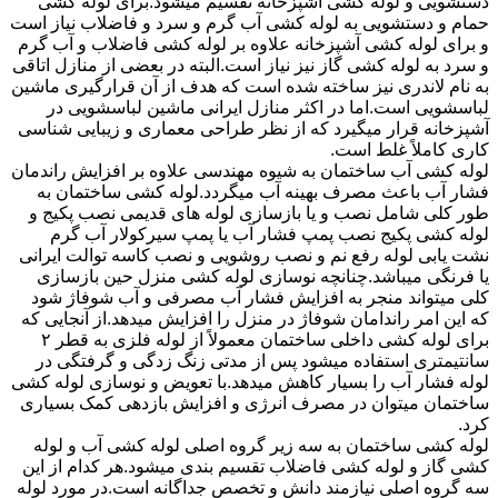
دستشویی و لوله کشی آشپزخانه تقسیم میشود.برای لوله کشی
حمام و دستشویی به لوله کشی آب گرم و سرد و فاضلاب نیاز است
و برای لوله کشی آشپزخانه علاوه بر لوله کشی فاضلاب و آب گرم
و سرد به لوله کشی گاز نیز نیاز است.البته در بعضی از منازل اتاقی
به نام لاندری نیز ساخته شده است که هدف از آن قرارگیری ماشین
لباسشویی است.اما در اکثر منازل ایرانی ماشین لباسشویی در
آشپزخانه قرار میگیرد که از نظر طراحی معماری و زیبایی شناسی
کاری کاملاً غلط است.
لوله کشی آب ساختمان به شیوه مهندسی علاوه بر افزایش راندمان
فشار آب باعث مصرف بهینه آب میگردد.لوله کشی ساختمان به
طور کلی شامل نصب و یا بازسازی لوله های قدیمی نصب پکیج و
لوله کشی پکیج نصب پمپ فشار آب یا پمپ سیرکولار آب گرم
نشت یابی لوله رفع نم و نصب روشویی و نصب کاسه توالت ایرانی
یا فرنگی میباشد.چنانچه نوسازی لوله کشی منزل حین بازسازی
کلی میتواند منجر به افزایش فشار آب مصرفی و آب شوفاژ شود
که این امر راندامان شوفاژ در منزل را افزایش میدهد.از آنجایی که
برای لوله کشی داخلی ساختمان معمولاً از لوله فلزی به قطر ۲
سانتیمتری استفاده میشود پس از مدتی زنگ زدگی و گرفتگی در
لوله فشار آب را بسیار کاهش میدهد.با تعویض و نوسازی لوله کشی
ساختمان میتوان در مصرف انرژی و افزایش بازدهی کمک بسیاری
کرد.
لوله کشی ساختمان به سه زیر گروه اصلی لوله کشی آب و لوله
کشی گاز و لوله کشی فاضلاب تقسیم بندی میشود.هر کدام از این
سه گروه اصلی نیازمند دانش و تخصص جداگانه است.در مورد لوله