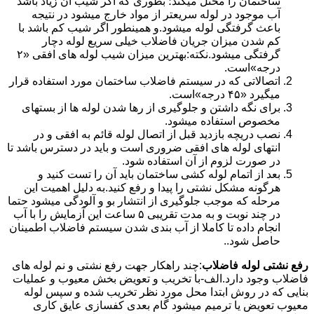
ساختمان را مختل میکند؛ بطوری که اگر شیب آن زیاد باشد
آب موجود در لوله سریعتر از مواد خارج میشود در نتیجه
باعث گرفتگی لوله میشود.و همینطور اگر شیب کم باشد با
کم شدن میزان جریان فاضلاب خیلی سریع لوله دچار
گرفتگی میشود.نکته:بهترین میزان شیب لوله های افقی «۲
درجه»است.
اتصالاتی که در سیستم فاضلاب ساختمان مورد استفاده قرار
میگیرد «۴۵ درجه»است.
برای نگه داشتن و جلوگیری از رها شدن لوله ها از بستهای
مخصوص استفاده میشود.
نصب دریچه بازدید قبل از اتصال لوله قائم به افقی و در
انتهای لوله های افقی ضروری است و باید در دسترس باشد تا
در صورت لزوم از آن استفاده شود.
بعد از اتمام لوله کشی ساختمان باید آن را تست کنید و
هرگونه مشکل نشتی را پیدا و رفع کنید.به دلیل اهمیت این
مرحله که موجب جلوگیری از انتشار بو و آلودگی میشود حتما
در چند نوبت و به مدت تقریبی ۵ ساعت این آزمایش را با آب
انجام داده تا کاملا از آب بندی شدن سیستم فاضلاب اطمینان
حاصل شود..
رفع نشتی لوله فاضلاب
:چند راهکار جهت رفع نشتی و نم لوله های
فاضلاب وجود دارد.الف-با تخریب و تعویض بخش معیوب و عملیات
بنایی که در روش ابتدا محل مورد نظر تخریب شده و سپس لوله
معیوب تعویض یا ترمیم میشود گام بعدی کفسازی عایق کاری