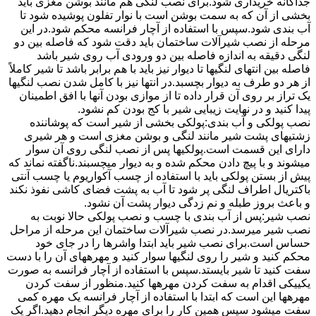
جداگانه خریداری شود.برای نصب لنگی هم مانند بوشن مغزی باید
بخشی از آن که به سمت بوشن است با نوار تفلون پوشیده شود تا
آب بندی شود.سپس با استفاده از آچار فرانسه محکم شود.در این
مرحله از نصب شیرآلات ساختمان باید دقت شود که فاصله بین دو
لنگی دقیقه به اندازه فاصله بین دو ورودی آب روی شیر باشد
فاصله بین انتهای لنگیها تا دیوار نیز باید با هم برابر باشد تا شیر کاملاً
از هر دو طرف به دیوار بچسبد.در انتها نیز با کامل شدن نصب لنگیها
یک تراز بر روی آن قرار داده تا از موازی بودن آنها با افق اطمینان
پیدا کنید و در نهایت زیبایی شیر با کج بودن کم نشود.
نصب پولکی و آب بندی:پولکی بخشی از شیر است که پوشاننده
زشتیهای پشت شیر مانند لنگی و بوشن مغزی است و هر شیری
دارای این قسمت است.پولکیها پس از نصب لنگی روی آن سوار
میشوند و با پیچ دادن محکم شده و به دیوار میچسبند.ناگفته نماند که
پیش از بستن پولکی باید با استفاده از چسب آکواریوم یا چسب آنتی
باکتریال اطراف لنگی پر شود تا آب به پشت فضای کاشی نفوذ نکند
و باعث بروز طبله و نم زدگی دیوار پشت آن نشود.
نصب شیر:پس از آب بندی با چسب و نصب پولکی حالا نوبت به
نصب شیر میرسد.در نصب شیرآلات ساختمان این مرحله از مراحل
حساس است.برای نصب شیر باید ابتدا واشرها را در جای خود
محکم کنید و شیر را روی لنگیها سوار کنید و مهرههای آن را با دست
سفت کنید تا شیر بایستد.سپس با استفاده از آچار فرانسه به صورت
یکییکی اقدام به سفت کردن مهرهها کنید.منظور از سفت کردن
مهرهها این است که ابتدا با استفاده از آچار فرانسه یک مهره کمی
سفت میشود سپس همین کار را برای مهره دیگر انجام دهید.اگر یک