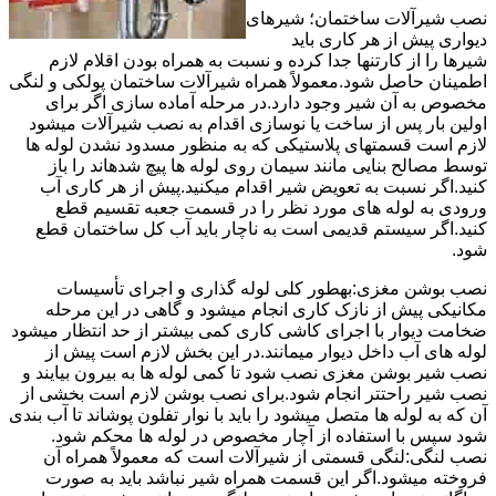
نصب شیرآلات ساختمان؛ شیرهای
دیواری پیش از هر کاری باید
شیرها را از کارتنها جدا کرده و نسبت به همراه بودن اقلام لازم
اطمینان حاصل شود.معمولاً همراه شیرآلات ساختمان پولکی و لنگی
مخصوص به آن شیر وجود دارد.در مرحله آماده سازی اگر برای
اولین بار پس از ساخت یا نوسازی اقدام به نصب شیرآلات میشود
لازم است قسمتهای پلاستیکی که به منظور مسدود نشدن لوله ها
توسط مصالح بنایی مانند سیمان روی لوله ها پیچ شدهاند را باز
کنید.اگر نسبت به تعویض شیر اقدام میکنید.پیش از هر کاری آب
ورودی به لوله های مورد نظر را در قسمت جعبه تقسیم قطع
کنید.اگر سیستم قدیمی است به ناچار باید آب کل ساختمان قطع
شود.
نصب بوشن مغزی:بهطور کلی لوله گذاری و اجرای تأسیسات
مکانیکی پیش از نازک کاری انجام میشود و گاهی در این مرحله
ضخامت دیوار با اجرای کاشی کاری کمی بیشتر از حد انتظار میشود
لوله های آب داخل دیوار میمانند.در این بخش لازم است پیش از
نصب شیر بوشن مغزی نصب شود تا کمی لوله ها به بیرون بیایند و
نصب شیر راحتتر انجام شود.برای نصب بوشن لازم است بخشی از
آن که به لوله ها متصل میشود را باید با نوار تفلون پوشاند تا آب بندی
شود سپس با استفاده از آچار مخصوص در لوله ها محکم شود.
نصب لنگی:لنگی قسمتی از شیرآلات است که معمولاً همراه آن
فروخته میشود.اگر این قسمت همراه شیر نباشد باید به صورت