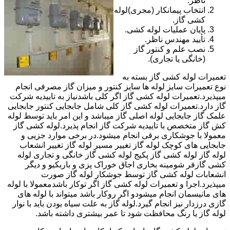
ناظر.
انتخاب پیمانکار (مجری)لوله
کشی گاز.
پایان عملیات لوله کشی.
تأیید مهندس ناظر.
نصب علم و کنتور گاز
(خانگی یا تجاری).
تعمیرات لوله کشی گاز بسته به
نوع تعمیرات سایز لوله ها سایز کنتور و میزان گاز مصرفی انجام
میپذیرد.تعمیرات لوله کشی گاز اگر کلی باشدنیاز به تاییدیه شرکت
گاز دارد.تعمیرات لوله کشی گاز کلی شامل جابجایی کنتور جابجایی
علمک گاز جابجایی لوله اصلی گاز میباشد و این امر باید توسط لوله
کش گاز متخصص با تاییدیه شرکت گاز انجام پذیرد.لوله کشی گاز
معمولا با جوشکاری برقی انجام میشود.در برخی موارد جزیی و
جابجایی های کوچک لوله گاز تغییر مسیر لوله گاز تغییر انشعاب
لوله گاز لوله کشی گاز پکیج لوله کشی گاز خانگی و تجاری لوله
کشی گازفر شومینه بخاری اجاق خوراک پزی و باربکیو و دیگر
انشعابات لوله کشی گاز توسط جوشکار لوله گاز صورت
میپذیرد.اجرا و تعمیرات لوله کشی گاز اگر توکار باشدمعمولا با لوله
های مانیسمان انجام میشودو اگر روکار باشد میتواند با لوله های
گازی درزدار نیز انجام گیرد.لوله گاز به علت سیاه بودن باید با نوار
لوله گاز یا رنگ محافظت شود تا عمر بیشتری داشته باشد.