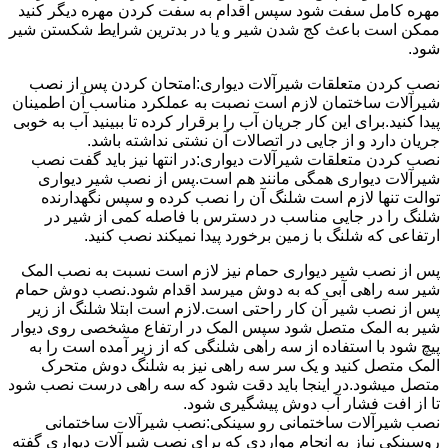
مهره کامل سفت شود سپس اقدام به سفت کردن مهره دیگر کنید
ممکن است باعث کج شدن شیر و یا در بدترین شرایط شکستن شیر
شود.
نصب کردن متعلقات شیرآلات دیواری:امتحان کردن پس از نصب
شیرآلات ساختمان لازم است نصبت به عملکرد مناسب آن اطمینان
پیدا کنید.برای این کار جریان آب را برقرار کرده تا ببینید آب به خوبی
جریان دارد و از جایی در اتصالات آن نشتی نداشته باشد.
نصب کردن متعلقات شیرآلات دیواری:در انتها نیز باید گفت نصب
شیرآلات دیواری همگی مانند هم است.پس از نصب شیر دیواری
توالت تنها لازم است شلنگ آن را نصب کرده و سپس نگهدارنده
شلنگ را در جایی مناسب در دسترس با فاصله کمی از شیر در
ارتفاعی که شلنگ با زمین برخورد پیدا نمیکند نصب کنید.
پس از نصب شیر دیواری حمام نیز لازم است نسبت به نصب المک
شیر سه راهی آبی که به دوش میرسد اقدام شود.نصب دوش حمام
پس از نصب شیر آن کار راحتی است.لازم است ابتلا شلنگ از زیر
شیر به المک متصل شود سپس المک در ارتفاع مشخصی روی دیوار
پیچ شود با استفاده از سه راهی شلنگی که از زیر آمده است را به
المک متصل کنید و یک سر سه راهی نیز به شلنگ دوش متحرک
متصل میشود.در اینجا باید دقت شود که سه راهی درست نصب شود
تا از افت فشار آب دوش پیشگیری شود.
نصب شیرآلات ساختمانی رو سینکی:نصب شیرآلات ساختمانی
روسینکی نیاز به انجام مواردی که برای نصب شیرآلات دیواری گفته