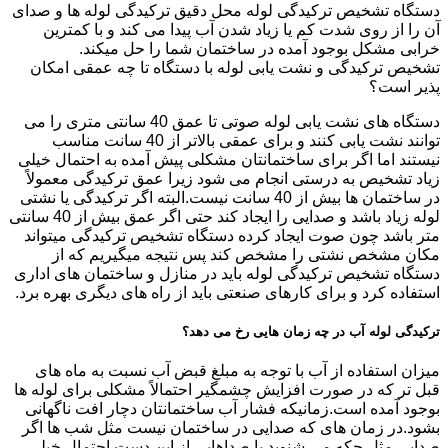
دستگاه تشخیص ترکیدگی لوله محل دقیق ترکیدگی لوله ها و صدای
آن را از روی شدت کم یا زیاد شدن آب پیدا می کند و با کمترین
خرابی مشکل بوجود آمده در ساختمان شما را حل میکند.
تشخیص ترکیدگی و نشت یابی لوله با دستگاه تا چه عمقی امکان
پذیر است؟
دستگاه های نشت یابی لوله صوتی تا عمق 40 سانتی متری را می
توانند نشت یابی کنند و برای عمقی بالاتر از 40 سانت مناسب
نیستند اما اگر برای ساختمانتان مشکلی پیش آمده به احتمال خیلی
زیاد تشخیص به درستی انجام می شود زیرا عمق ترکیدگی معمولاً
در ساختمان ها بیش از 40 سانت نیست.البته اگر ترکیدگی یا نشتی
لوله زیاد باشد و صدایی را ایجاد کند حتی اگر عمق بیش از 40 سانتی
متر باشد چون صوت ایجاد کرده دستگاه تشخیص ترکیدگی میتواند
مکان مشخص نشتی را مشخص کند پس نتیجه میگیریم که از
دستگاه تشخیص ترکیدگی لوله باید در منازل و ساختمان های اداری
استفاده کرد و برای کارهای صنعتی باید از راه های دیگری بهره برد.
ترکیدگی لوله آب در چه زمان هایی رخ می دهد؟
میزان استفاده از آب با توجه به مبلغ قبض آب نسبت به ماه های
قبل تر که در صورت افزایش چشمگیر احتمالاً مشکلی برای لوله ها
بوجود آمده است.زمانیکه فشار آب ساختمانتان دچار افت ناگهانی
بشود.در زمان های که صدایی در ساختمان نیست مثل شب ها اگر
صدایی مثل چکه می شنوید یا صداهایی از این دست احتمال خیلی