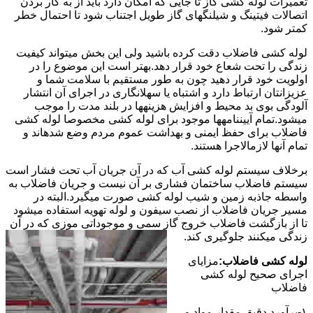
تعمیرات لوله کشی گاز تا جایی که امکان دارد باید از به کار بردن
اتصالات فیتینگ و شیلنگهای گاز طویل اجتناب شود تا احتمال خطر
کمتر شود.
لوله کشی فاضلاب دقت کرده باشید ولی این بخش میتواند کیفیت
زندگی را تحت شعاع خود قرار دهد.بهتر است این موضوع را در
اولویت خود قرار دهید چون به طور مستقیم با سلامت شما و
عزیزانتان ارتباط دارد و اشتباه یا سهلانگاری در اجرای آن انتشار
آلودگی بوی بد محیط و افزایش هزینهها در بلند مدت را موجب
میشود.تمام آییننامهها موجود برای لوله کشی مخصوصا لوله کشی
فاضلاب برای حفظ ایمنی و بهداشت عموم مردم وضع شدهاند و
تمام آنها لازمالاجرا هستند.
برخلاف سیستم لوله کشی آب که در آن جریان آب تحت فشار است
سیستم فاضلاب ساختمان فشاری بر آن نیست و جریان فاضلاب به
واسطه جاذبه زمین و شیب لوله کشی صورت میگیرد.البته در
مسیر جریان فاضلاب از نصب سیفون و لوله تهویه استفاده میشود
تا از بازگشت فاضلاب خروج گاز سمی و موجوداتی موزی که در آن
زندگی میکنند جلوگیری کند.
لوله کشی فاضلاب:
مزایای
اجرای صحیح لوله کشی
فاضلاب
۱-برآورد دقیق مقدار مواد و