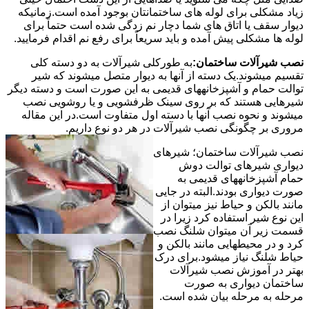
زیاد مشکلی برای لوله های ساختمانتان بوجود آمده است.زمانیکه
دیوار سقف یا اتاق های شما دچار نم زدگی شده است حتماً برای
لوله ها مشکلی پیش آمده و باید سریعاً برای رفع نم اقدام فرمایید.
نصب شیرآلات ساختمان:
به طورکلی شیرآلات به دو دسته کلی
تقسیم میشوند.یک دسته از آنها به دیوار متصل میشوند که شیر
توالت حمام و آشپزخانههای قدیمی به این صورت است و دسته دیگر
شیرهایی هستند که بر روی سینک ظرفشویی و یا روشویی نصب
میشوند و نحوه نصب آنها با دسته اول متفاوت است.در این مقاله
مروری بر چگونگی نصب شیرآلات در هر دو نوع داریم.
نصب شیرآلات ساختمان؛ شیرهای
دیواری شیرهای توالت دوش
حمام آشپزخانههای قدیمی به
صورت دیواری بودند.البته در جایی
مانند بالکن و حیاط نیز میتوان از
این نوع شیر استفاده کرد زیرا در
قسمت زیر آن میتوان شلنگ نصب
کرد و در محیطهایی مانند بالکن و
حیاط شلنگ نیاز میشود.برای درک
بهتر در آموزش نصب شیرآلات
ساختمان دیواری به صورت
مرحله به مرحله بیان شده است.