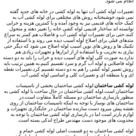
انجام می شود.
تعمیرات لوله کشی آب تنها به لوله کشی در خانه های جدید گفته
نمی شود.خوشبختانه روش های مختلفی برای لوله کشی آب به
کمک خانه های قدیمی نیز به وجود آمده و با کمترین هزینه و خرابی
توانسته اند ساختار قدیمی لوله کشی خانه را تغییر دهند و متحول
کنند.حتی برای تعمیرات لوله کشی آب و فاضلاب هم کمتر به سراغ
متدهای قبلی برای اصلاح لوله آسیب دیده می روند و با استفاده از
تکنیک ها و روش های نوین آسیب لوله اصلاح می شود که دیگر حتی
نیازی به تخریب و یا استفاده از از ابزارها و تجهیزات زیادی هم
ندارد.به صورت کلی لوله های آسیب دیده و خراب را باید به دو دسته
لوله فاضلابی و لوله آب گرم و سرد تقسیم کنیم.به همین ترتیب باید
روش تعمیر لوله کشی را هم به دو دسته تقسیم کرد.تعمیرات نقطه
ای و یا منطقه ای و تعمیرات کلی و اساسی لوله کشی آب.
لوله کشی ساختمان
:لوله کشی ساختمان بخشی از تاسیسات
ساختمان است.لوله کشی ساختمان در حال ساخت با لوله کشی به
منظور بازسازی ساختمان دو مسئله کاملاً متفاوت است.در
ساختمان های نوساز با توجه به اینکه تاسیسات ساختمان از روی
نقشه پیش میرود دست سازنده ساختمان در جایگذاری تجهیزات و
لوازم بازتر است اما در بازسازی لوله کشی ساختمان با توجه به
محدویت های موجود دست مهندس طراح اندکی بسته است.
لوله کشی ساختمان به دو قسمت اصلی لوله کشی حمام و