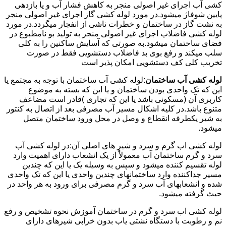
کشی آب اجرای غیر اصولی منجر به کاهش فشار آب و یا بازدهی
پایین شوفاژ میشود.در مورد لوله کشی گاز اجرای غیر اصولی منجر
به نشت گاز در ساختمان و خطرات ناشی از انفجار میگردد.در مورد
لوله کشی فاضلاب اجرای غیر اصولی منجر به تولید بو نامطبوع در
فضای ساختمان میشود.به صورتی که آسایش ساکنین را به کلی
سلب میکند و رفع بوی بد فاضلاب دستشویی فقط در صورت
تخریب کلی کف دستشویی امکان پذیر است
لوله کشی آب ساختمان
:لوله کشی آب ساختمان با توجه به مجتمع یا
این که تک واحدی بودن ساختمان و یا این که بسته به موضوع
کاربری آن (مسکونی باشد یا این که تجاری )قادر است مضاعف
متنوع باشد.در کلیه اشکال مسیر آب مصرفی بعد از اتصال به کنتور
به شیر یکطرفه انقطاع و وصل در محل ورود ساختمان متصل
میشود.
لوله کشی اب گرم و سرد و شیر های اصلی آن:در لوله کشی آب
سرد و گرم ساختمان آب معمولاً از یک انشعاب دارای اهمیت وارد
لوله تقسیم کننده میشود و سپس به وسیله یک یا این که چندین
مسیر جداکننده وارد ساختمانهای چندین واحدی یا این که تک واحدی
شده و انشعابهای آب سرد و گرم مصرفی برای ورود به هر واحد در
حیث گرفته میشود.
لوله کشی اب سرد و گرم در ساختمان آموزش نحوه تشخیص و رفع
نم و رطوبت با دستگاه نشتی یاب بدون خرابی شیرهای دارای