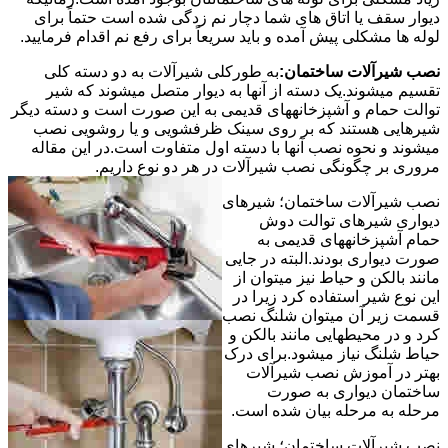
دیوار سقف یا اتاق های شما دچار نم زدگی شده است حتماً برای
لوله ها مشکلی پیش آمده و باید سریعاً برای رفع نم اقدام فرمایید.
نصب شیرآلات ساختمان:
به طورکلی شیرآلات به دو دسته کلی
تقسیم میشوند.یک دسته از آنها به دیوار متصل میشوند که شیر
توالت حمام و آشپزخانههای قدیمی به این صورت است و دسته دیگر
شیرهایی هستند که بر روی سینک ظرفشویی و یا روشویی نصب
میشوند و نحوه نصب آنها با دسته اول متفاوت است.در این مقاله
مروری بر چگونگی نصب شیرآلات در هر دو نوع داریم.
نصب شیرآلات ساختمان؛ شیرهای
دیواری شیرهای توالت دوش
حمام آشپزخانههای قدیمی به
صورت دیواری بودند.البته در جایی
مانند بالکن و حیاط نیز میتوان از
این نوع شیر استفاده کرد زیرا در
قسمت زیر آن میتوان شلنگ نصب
کرد و در محیطهایی مانند بالکن و
حیاط شلنگ نیاز میشود.برای درک
بهتر در آموزش نصب شیرآلات
ساختمان دیواری به صورت
مرحله به مرحله بیان شده است.
نصب شیرآلات ساختمان؛ شیرهای