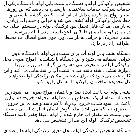
تشخیص ترکیدگی لوله با دستگاه یا نشت یابی لوله با دستگاه یکی از
خدمات شرکت خدمات ساختمانی پارسیان می باشد که این روزها
بسیار رواج پیدا کرده و دلیل آن این است که در گذشته با سعی و
خطا محل ترکیدگی لوله کشف می شد و خرابی و خسارات زیادی
به بار می آمد که قابل تحمل نبود.ترکیدگی لوله در سیستم اصلی چه
در زمان کوتاه یا زمان طولانی باعث اسیب زدن لوله می شود
بسیار خطرناک و خرابی به بار می آورد چون قطع اتصال آب محیط
اطراف را در بر دارد.
دستگاه نشت یابی لوله آب برای نشت یابی لوله با دستگاه بدون
خرابی استفاده می شود و این دستگاه با شناسایی امواج صوتی محل
ترکیدگی لوله را تشخیص می دهد یعنی اگر آب در زیر زمین یا
دیوارها نشتی داشته باشد صدای نشت آب را شناسایی می کند و این
کار باعث می شود که برای تشخیص مکان ترکیدگی لوله نخواهید
کل محدوده ساختمان را بکنید تا مشکل را پیدا کنید.
نشتی لوله آب باعث ایجاد صدا و یا همان امواج صوتی می شود زیرا
حجم آب مدام از یک محفظه باز شده لوله میخواهد خروج کند و این
باعث می شود شدت خروج آب زیاد یا کم باشد و صدای این خروج
آب نیز زیاد یا کم می باشد اما با گوش انسان قابل شناسایی نیست
مهم نیست که مقدار آب خارج شده از لوله دقیقا چقدر باشد دستگاه
تشخیص ترکیدگی لوله این صدا را تشخیص می دهد.
دستگاه تشخیص ترکیدگی لوله محل دقیق ترکیدگی لوله ها و صدای