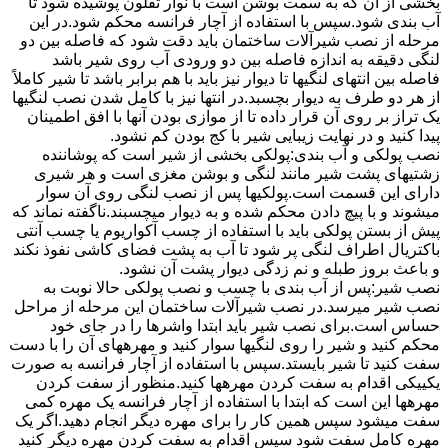
بخشی از آن که به سمت بوشن است با نوار تفلون پوشیده شود تا
آب بندی شود.سپس با استفاده از آچار فرانسه محکم شود.در این
مرحله از نصب شیرآلات ساختمان باید دقت شود که فاصله بین دو
لنگی دقیقه به اندازه فاصله بین دو ورودی آب روی شیر باشد
فاصله بین انتهای لنگیها تا دیوار نیز باید با هم برابر باشد تا شیر کاملاً
از هر دو طرف به دیوار بچسبد.در انتها نیز با کامل شدن نصب لنگیها
یک تراز بر روی آن قرار داده تا از موازی بودن آنها با افق اطمینان
پیدا کنید و در نهایت زیبایی شیر با کج بودن کم نشود.
نصب پولکی و آب بندی:پولکی بخشی از شیر است که پوشاننده
زشتیهای پشت شیر مانند لنگی و بوشن مغزی است و هر شیری
دارای این قسمت است.پولکیها پس از نصب لنگی روی آن سوار
میشوند و با پیچ دادن محکم شده و به دیوار میچسبند.ناگفته نماند که
پیش از بستن پولکی باید با استفاده از چسب آکواریوم یا چسب آنتی
باکتریال اطراف لنگی پر شود تا آب به پشت فضای کاشی نفوذ نکند
و باعث بروز طبله و نم زدگی دیوار پشت آن نشود.
نصب شیر:پس از آب بندی با چسب و نصب پولکی حالا نوبت به
نصب شیر میرسد.در نصب شیرآلات ساختمان این مرحله از مراحل
حساس است.برای نصب شیر باید ابتدا واشرها را در جای خود
محکم کنید و شیر را روی لنگیها سوار کنید و مهرههای آن را با دست
سفت کنید تا شیر بایستد.سپس با استفاده از آچار فرانسه به صورت
یکییکی اقدام به سفت کردن مهرهها کنید.منظور از سفت کردن
مهرهها این است که ابتدا با استفاده از آچار فرانسه یک مهره کمی
سفت میشود سپس همین کار را برای مهره دیگر انجام دهید.اگر یک
مهره کامل سفت شود سپس اقدام به سفت کردن مهره دیگر کنید