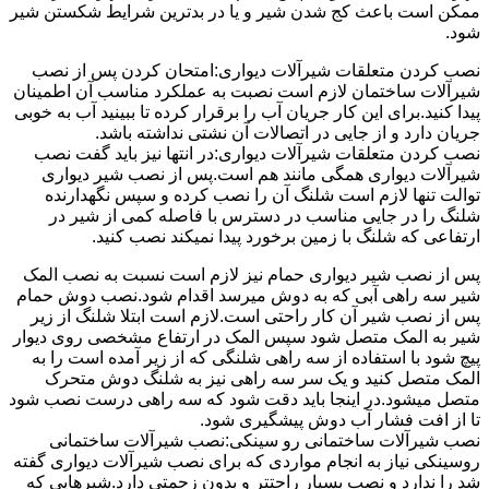
ممکن است باعث کج شدن شیر و یا در بدترین شرایط شکستن شیر
شود.
نصب کردن متعلقات شیرآلات دیواری:امتحان کردن پس از نصب
شیرآلات ساختمان لازم است نصبت به عملکرد مناسب آن اطمینان
پیدا کنید.برای این کار جریان آب را برقرار کرده تا ببینید آب به خوبی
جریان دارد و از جایی در اتصالات آن نشتی نداشته باشد.
نصب کردن متعلقات شیرآلات دیواری:در انتها نیز باید گفت نصب
شیرآلات دیواری همگی مانند هم است.پس از نصب شیر دیواری
توالت تنها لازم است شلنگ آن را نصب کرده و سپس نگهدارنده
شلنگ را در جایی مناسب در دسترس با فاصله کمی از شیر در
ارتفاعی که شلنگ با زمین برخورد پیدا نمیکند نصب کنید.
پس از نصب شیر دیواری حمام نیز لازم است نسبت به نصب المک
شیر سه راهی آبی که به دوش میرسد اقدام شود.نصب دوش حمام
پس از نصب شیر آن کار راحتی است.لازم است ابتلا شلنگ از زیر
شیر به المک متصل شود سپس المک در ارتفاع مشخصی روی دیوار
پیچ شود با استفاده از سه راهی شلنگی که از زیر آمده است را به
المک متصل کنید و یک سر سه راهی نیز به شلنگ دوش متحرک
متصل میشود.در اینجا باید دقت شود که سه راهی درست نصب شود
تا از افت فشار آب دوش پیشگیری شود.
نصب شیرآلات ساختمانی رو سینکی:نصب شیرآلات ساختمانی
روسینکی نیاز به انجام مواردی که برای نصب شیرآلات دیواری گفته
شد را ندارد و نصب بسیار راحتتر و بدون زحمتی دارد.شیرهایی که