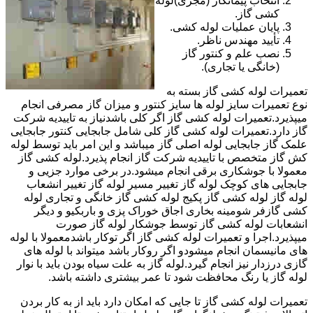
انتخاب پیمانکار (مجری)لوله
کشی گاز.
پایان عملیات لوله کشی.
تأیید مهندس ناظر.
نصب علم و کنتور گاز
(خانگی یا تجاری).
تعمیرات لوله کشی گاز بسته به
نوع تعمیرات سایز لوله ها سایز کنتور و میزان گاز مصرفی انجام
میپذیرد.تعمیرات لوله کشی گاز اگر کلی باشدنیاز به تاییدیه شرکت
گاز دارد.تعمیرات لوله کشی گاز کلی شامل جابجایی کنتور جابجایی
علمک گاز جابجایی لوله اصلی گاز میباشد و این امر باید توسط لوله
کش گاز متخصص با تاییدیه شرکت گاز انجام پذیرد.لوله کشی گاز
معمولا با جوشکاری برقی انجام میشود.در برخی موارد جزیی و
جابجایی های کوچک لوله گاز تغییر مسیر لوله گاز تغییر انشعاب
لوله گاز لوله کشی گاز پکیج لوله کشی گاز خانگی و تجاری لوله
کشی گازفر شومینه بخاری اجاق خوراک پزی و باربکیو و دیگر
انشعابات لوله کشی گاز توسط جوشکار لوله گاز صورت
میپذیرد.اجرا و تعمیرات لوله کشی گاز اگر توکار باشدمعمولا با لوله
های مانیسمان انجام میشودو اگر روکار باشد میتواند با لوله های
گازی درزدار نیز انجام گیرد.لوله گاز به علت سیاه بودن باید با نوار
لوله گاز یا رنگ محافظت شود تا عمر بیشتری داشته باشد.
تعمیرات لوله کشی گاز تا جایی که امکان دارد باید از به کار بردن