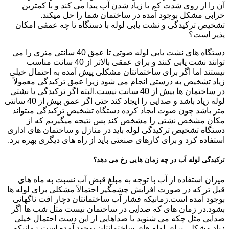
آن را از روی شدت کم یا زیاد شدن آب پیدا می کند و با کمترین
خرابی مشکل بوجود آمده در ساختمان شما را حل میکند.
تشخیص ترکیدگی و نشت یابی لوله با دستگاه تا چه عمقی امکان
پذیر است؟
دستگاه های نشت یابی لوله صوتی تا عمق 40 سانتی متری را می
توانند نشت یابی کنند و برای عمقی بالاتر از 40 سانت مناسب
نیستند اما اگر برای ساختمانتان مشکلی پیش آمده به احتمال خیلی
زیاد تشخیص به درستی انجام می شود زیرا عمق ترکیدگی معمولاً
در ساختمان ها بیش از 40 سانت نیست.البته اگر ترکیدگی یا نشتی
لوله زیاد باشد و صدایی را ایجاد کند حتی اگر عمق بیش از 40 سانتی
متر باشد چون صوت ایجاد کرده دستگاه تشخیص ترکیدگی میتواند
مکان مشخص نشتی را مشخص کند پس نتیجه میگیریم که از
دستگاه تشخیص ترکیدگی لوله باید در منازل و ساختمان های اداری
استفاده کرد و برای کارهای صنعتی باید از راه های دیگری بهره برد.
ترکیدگی لوله آب در چه زمان هایی رخ می دهد؟
میزان استفاده از آب با توجه به مبلغ قبض آب نسبت به ماه های
قبل تر که در صورت افزایش چشمگیر احتمالاً مشکلی برای لوله ها
بوجود آمده است.زمانیکه فشار آب ساختمانتان دچار افت ناگهانی
بشود.در زمان های که صدایی در ساختمان نیست مثل شب ها اگر
صدایی مثل چکه می شنوید یا صداهایی از این دست احتمال خیلی
زیاد مشکلی برای لوله های ساختمانتان بوجود آمده است.زمانیکه