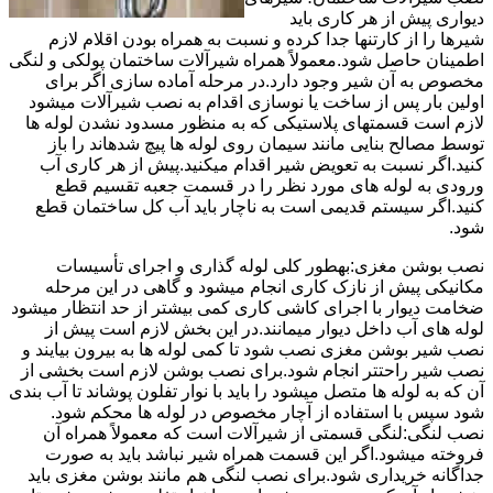
دیواری پیش از هر کاری باید
شیرها را از کارتنها جدا کرده و نسبت به همراه بودن اقلام لازم
اطمینان حاصل شود.معمولاً همراه شیرآلات ساختمان پولکی و لنگی
مخصوص به آن شیر وجود دارد.در مرحله آماده سازی اگر برای
اولین بار پس از ساخت یا نوسازی اقدام به نصب شیرآلات میشود
لازم است قسمتهای پلاستیکی که به منظور مسدود نشدن لوله ها
توسط مصالح بنایی مانند سیمان روی لوله ها پیچ شدهاند را باز
کنید.اگر نسبت به تعویض شیر اقدام میکنید.پیش از هر کاری آب
ورودی به لوله های مورد نظر را در قسمت جعبه تقسیم قطع
کنید.اگر سیستم قدیمی است به ناچار باید آب کل ساختمان قطع
شود.
نصب بوشن مغزی:بهطور کلی لوله گذاری و اجرای تأسیسات
مکانیکی پیش از نازک کاری انجام میشود و گاهی در این مرحله
ضخامت دیوار با اجرای کاشی کاری کمی بیشتر از حد انتظار میشود
لوله های آب داخل دیوار میمانند.در این بخش لازم است پیش از
نصب شیر بوشن مغزی نصب شود تا کمی لوله ها به بیرون بیایند و
نصب شیر راحتتر انجام شود.برای نصب بوشن لازم است بخشی از
آن که به لوله ها متصل میشود را باید با نوار تفلون پوشاند تا آب بندی
شود سپس با استفاده از آچار مخصوص در لوله ها محکم شود.
نصب لنگی:لنگی قسمتی از شیرآلات است که معمولاً همراه آن
فروخته میشود.اگر این قسمت همراه شیر نباشد باید به صورت
جداگانه خریداری شود.برای نصب لنگی هم مانند بوشن مغزی باید