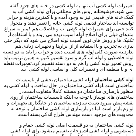
تعمیرات لوله کشی آب تنها به لوله کشی در خانه های جدید گفته
نمی شود.خوشبختانه روش های مختلفی برای لوله کشی آب به
کمک خانه های قدیمی نیز به وجود آمده و با کمترین هزینه و خرابی
توانسته اند ساختار قدیمی لوله کشی خانه را تغییر دهند و متحول
کنند.حتی برای تعمیرات لوله کشی آب و فاضلاب هم کمتر به سراغ
متدهای قبلی برای اصلاح لوله آسیب دیده می روند و با استفاده از
تکنیک ها و روش های نوین آسیب لوله اصلاح می شود که دیگر حتی
نیازی به تخریب و یا استفاده از از ابزارها و تجهیزات زیادی هم
ندارد.به صورت کلی لوله های آسیب دیده و خراب را باید به دو دسته
لوله فاضلابی و لوله آب گرم و سرد تقسیم کنیم.به همین ترتیب باید
روش تعمیر لوله کشی را هم به دو دسته تقسیم کرد.تعمیرات نقطه
ای و یا منطقه ای و تعمیرات کلی و اساسی لوله کشی آب.
لوله کشی ساختمان
:لوله کشی ساختمان بخشی از تاسیسات
ساختمان است.لوله کشی ساختمان در حال ساخت با لوله کشی به
منظور بازسازی ساختمان دو مسئله کاملاً متفاوت است.در
ساختمان های نوساز با توجه به اینکه تاسیسات ساختمان از روی
نقشه پیش میرود دست سازنده ساختمان در جایگذاری تجهیزات و
لوازم بازتر است اما در بازسازی لوله کشی ساختمان با توجه به
محدویت های موجود دست مهندس طراح اندکی بسته است.
لوله کشی ساختمان به دو قسمت اصلی لوله کشی حمام و
دستشویی و لوله کشی آشپزخانه تقسیم میشود.برای لوله کشی