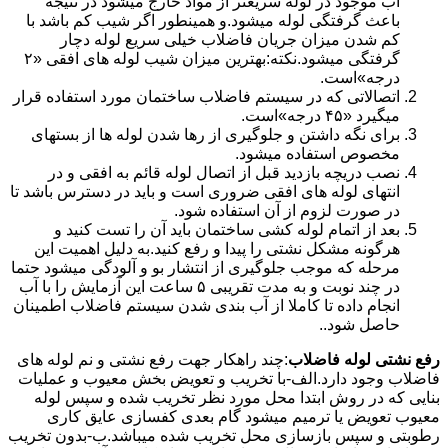
آب موجود در لوله سریعتر از مواد خارج میشود در نتیجه
باعث گرفتگی لوله میشود.و همینطور اگر شیب کم باشد با
کم شدن میزان جریان فاضلاب خیلی سریع لوله دچار
گرفتگی میشود.نکته:بهترین میزان شیب لوله های افقی «۲
درجه»است.
اتصالاتی که در سیستم فاضلاب ساختمان مورد استفاده قرار
میگیرد «۴۵ درجه»است.
برای نگه داشتن و جلوگیری از رها شدن لوله ها از بستهای
مخصوص استفاده میشود.
نصب دریچه بازدید قبل از اتصال لوله قائم به افقی و در
انتهای لوله های افقی ضروری است و باید در دسترس باشد تا
در صورت لزوم از آن استفاده شود.
بعد از اتمام لوله کشی ساختمان باید آن را تست کنید و
هرگونه مشکل نشتی را پیدا و رفع کنید.به دلیل اهمیت این
مرحله که موجب جلوگیری از انتشار بو و آلودگی میشود حتما
در چند نوبت و به مدت تقریبی ۵ ساعت این آزمایش را با آب
انجام داده تا کاملا از آب بندی شدن سیستم فاضلاب اطمینان
حاصل شود..
رفع نشتی لوله فاضلاب
:چند راهکار جهت رفع نشتی و نم لوله های
فاضلاب وجود دارد.الف-با تخریب و تعویض بخش معیوب و عملیات
بنایی که در روش ابتدا محل مورد نظر تخریب شده و سپس لوله
معیوب تعویض یا ترمیم میشود گام بعدی کفسازی عایق کاری
رطوبتی و سپس بازسازی محل تخریب شده میباشد.ب-بدون تخریب