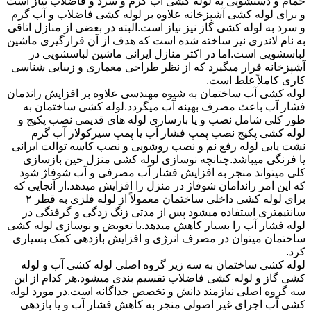
حمام و دستشویی به لوله کشی آب گرم و سرد و فاضلاب نیاز است
و برای لوله کشی آشپزخانه علاوه بر لوله کشی فاضلاب و آب گرم
و سرد به لوله کشی گاز نیز نیاز است.البته در بعضی از منازل اتاقی
به نام لاندری نیز ساخته شده است که هدف از آن قرارگیری ماشین
لباسشویی است.اما در اکثر منازل ایرانی ماشین لباسشویی در
آشپزخانه قرار میگیرد که از نظر طراحی معماری و زیبایی شناسی
کاری کاملاً غلط است.
لوله کشی آب ساختمان به شیوه مهندسی علاوه بر افزایش راندمان
فشار آب باعث مصرف بهینه آب میگردد.لوله کشی ساختمان به
طور کلی شامل نصب و یا بازسازی لوله های قدیمی نصب پکیج و
لوله کشی پکیج نصب پمپ فشار آب یا پمپ سیرکولار آب گرم
نشت یابی لوله رفع نم و نصب روشویی و نصب کاسه توالت ایرانی
یا فرنگی میباشد.چنانچه نوسازی لوله کشی منزل حین بازسازی
کلی میتواند منجر به افزایش فشار آب مصرفی و آب شوفاژ شود
که این امر راندامان شوفاژ در منزل را افزایش میدهد.از آنجایی که
برای لوله کشی داخلی ساختمان معمولاً از لوله فلزی به قطر ۲
سانتیمتری استفاده میشود پس از مدتی زنگ زدگی و گرفتگی در
لوله فشار آب را بسیار کاهش میدهد.با تعویض و نوسازی لوله کشی
ساختمان میتوان در مصرف انرژی و افزایش بازدهی کمک بسیاری
کرد.
لوله کشی ساختمان به سه زیر گروه اصلی لوله کشی آب و لوله
کشی گاز و لوله کشی فاضلاب تقسیم بندی میشود.هر کدام از این
سه گروه اصلی نیازمند دانش و تخصص جداگانه است.در مورد لوله
کشی آب اجرای غیر اصولی منجر به کاهش فشار آب و یا بازدهی