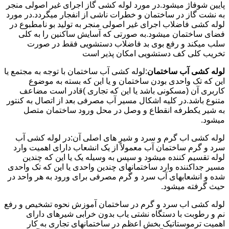
پایین شوفاژ میشود.در مورد لوله کشی گاز اجرای غیر اصولی منجر
به نشت گاز در ساختمان و خطرات ناشی از انفجار میگردد.در مورد
لوله کشی فاضلاب اجرای غیر اصولی منجر به تولید بو نامطبوع در
فضای ساختمان میشود.به صورتی که آسایش ساکنین را به کلی
سلب میکند و رفع بوی بد فاضلاب دستشویی فقط در صورت
تخریب کلی کف دستشویی امکان پذیر است
لوله کشی آب ساختمان
:لوله کشی آب ساختمان با توجه به مجتمع یا
این که تک واحدی بودن ساختمان و یا این که بسته به موضوع
کاربری آن (مسکونی باشد یا این که تجاری )قادر است مضاعف
متنوع باشد.در کلیه اشکال مسیر آب مصرفی بعد از اتصال به کنتور
به شیر یکطرفه انقطاع و وصل در محل ورود ساختمان متصل
میشود.
لوله کشی اب گرم و سرد و شیر های اصلی آن:در لوله کشی آب
سرد و گرم ساختمان آب معمولاً از یک انشعاب دارای اهمیت وارد
لوله تقسیم کننده میشود و سپس به وسیله یک یا این که چندین
مسیر جداکننده وارد ساختمانهای چندین واحدی یا این که تک واحدی
شده و انشعابهای آب سرد و گرم مصرفی برای ورود به هر واحد در
حیث گرفته میشود.
لوله کشی اب سرد و گرم در ساختمان آموزش نحوه تشخیص و رفع
نم و رطوبت با دستگاه نشتی یاب بدون خرابی شیرهای دارای
اهمیت ترموستاتیک بخش اعظم در ساختمانهای تجاری به کار