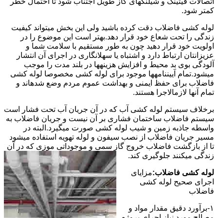
اتصالات فیتینگ و شیلنگهای گاز طویل اجتناب شود تا احتمال خطر
کمتر شود.
لوله کشی فاضلاب دقت کرده باشید ولی این بخش میتواند کیفیت
زندگی را تحت شعاع خود قرار دهد.بهتر است این موضوع را در
اولویت خود قرار دهید چون به طور مستقیم با سلامت شما و
عزیزانتان ارتباط دارد و اشتباه یا سهلانگاری در اجرای آن انتشار
آلودگی بوی بد محیط و افزایش هزینهها در بلند مدت را موجب
میشود.تمام آییننامهها موجود برای لوله کشی مخصوصا لوله کشی
فاضلاب برای حفظ ایمنی و بهداشت عموم مردم وضع شدهاند و
تمام آنها لازمالاجرا هستند.
برخلاف سیستم لوله کشی آب که در آن جریان آب تحت فشار است
سیستم فاضلاب ساختمان فشاری بر آن نیست و جریان فاضلاب به
واسطه جاذبه زمین و شیب لوله کشی صورت میگیرد.البته در
مسیر جریان فاضلاب از نصب سیفون و لوله تهویه استفاده میشود
تا از بازگشت فاضلاب خروج گاز سمی و موجوداتی موزی که در آن
زندگی میکنند جلوگیری کند.
لوله کشی فاضلاب:
مزایای
اجرای صحیح لوله کشی
فاضلاب
۱-برآورد دقیق مقدار مواد و
مصالح مورد نیاز اجرای پروژه