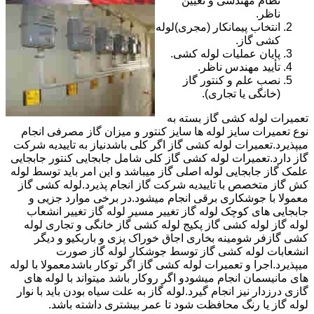
نظام مهندسی و تعیین
ناظر.
انتخاب پیمانکار (مجری)لوله
کشی گاز.
پایان عملیات لوله کشی.
تأیید مهندس ناظر.
نصب علم و کنتور گاز
(خانگی یا تجاری).
تعمیرات لوله کشی گاز بسته به
نوع تعمیرات سایز لوله ها سایز کنتور و میزان گاز مصرفی انجام
میپذیرد.تعمیرات لوله کشی گاز اگر کلی باشدنیاز به تاییدیه شرکت
گاز دارد.تعمیرات لوله کشی گاز کلی شامل جابجایی کنتور جابجایی
علمک گاز جابجایی لوله اصلی گاز میباشد و این امر باید توسط لوله
کش گاز متخصص با تاییدیه شرکت گاز انجام پذیرد.لوله کشی گاز
معمولا با جوشکاری برقی انجام میشود.در برخی موارد جزیی و
جابجایی های کوچک لوله گاز تغییر مسیر لوله گاز تغییر انشعاب
لوله گاز لوله کشی گاز پکیج لوله کشی گاز خانگی و تجاری لوله
کشی گازفر شومینه بخاری اجاق خوراک پزی و باربکیو و دیگر
انشعابات لوله کشی گاز توسط جوشکار لوله گاز صورت
میپذیرد.اجرا و تعمیرات لوله کشی گاز اگر توکار باشدمعمولا با لوله
های مانیسمان انجام میشودو اگر روکار باشد میتواند با لوله های
گازی درزدار نیز انجام گیرد.لوله گاز به علت سیاه بودن باید با نوار
لوله گاز یا رنگ محافظت شود تا عمر بیشتری داشته باشد.