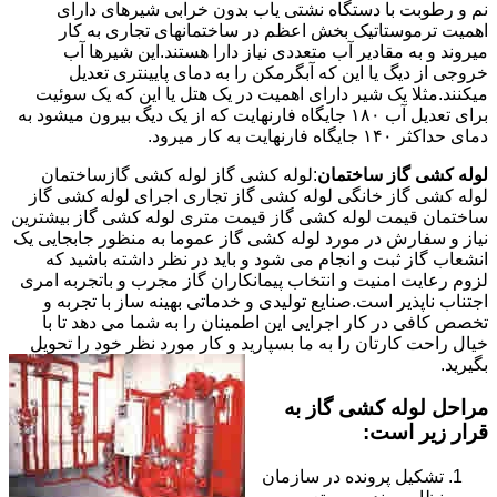
نم و رطوبت با دستگاه نشتی یاب بدون خرابی شیرهای دارای
اهمیت ترموستاتیک بخش اعظم در ساختمانهای تجاری به کار
میروند و به مقادیر آب متعددی نیاز دارا هستند.این شیرها آب
خروجی از دیگ یا این که آبگرمکن را به دمای پایینتری تعدیل
میکنند.مثلا یک شیر دارای اهمیت در یک هتل یا این که یک سوئیت
برای تعدیل آب ۱۸۰ جایگاه فارنهایت که از یک دیگ بیرون میشود به
دمای حداکثر ۱۴۰ جایگاه فارنهایت به کار میرود.
لوله کشی گاز ساختمان
:لوله کشی گاز لوله کشی گازساختمان
لوله کشی گاز خانگی لوله کشی گاز تجاری اجرای لوله کشی گاز
ساختمان قیمت لوله کشی گاز قیمت متری لوله کشی گاز بیشترین
نیاز و سفارش در مورد لوله کشی گاز عموما به منظور جابجایی یک
انشعاب گاز ثبت و انجام می شود و باید در نظر داشته باشید که
لزوم رعایت امنیت و انتخاب پیمانکاران گاز مجرب و باتجربه امری
اجتناب ناپذیر است.صنایع تولیدی و خدماتی بهینه ساز با تجربه و
تخصص کافی در کار اجرایی این اطمینان را به شما می دهد تا با
خیال راحت کارتان را به ما بسپارید و کار مورد نظر خود را تحویل
بگیرید.
مراحل لوله کشی گاز به
قرار زیر است:
تشکیل پرونده در سازمان