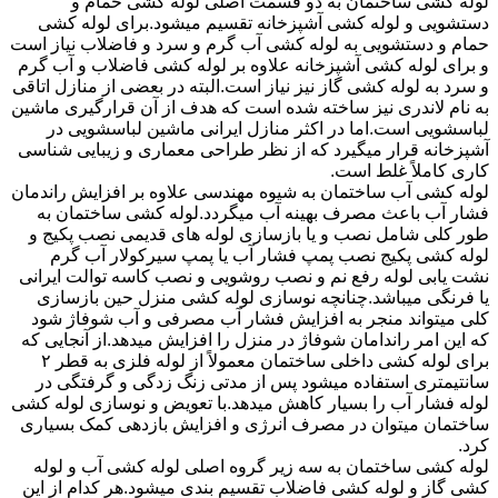
لوله کشی ساختمان به دو قسمت اصلی لوله کشی حمام و
دستشویی و لوله کشی آشپزخانه تقسیم میشود.برای لوله کشی
حمام و دستشویی به لوله کشی آب گرم و سرد و فاضلاب نیاز است
و برای لوله کشی آشپزخانه علاوه بر لوله کشی فاضلاب و آب گرم
و سرد به لوله کشی گاز نیز نیاز است.البته در بعضی از منازل اتاقی
به نام لاندری نیز ساخته شده است که هدف از آن قرارگیری ماشین
لباسشویی است.اما در اکثر منازل ایرانی ماشین لباسشویی در
آشپزخانه قرار میگیرد که از نظر طراحی معماری و زیبایی شناسی
کاری کاملاً غلط است.
لوله کشی آب ساختمان به شیوه مهندسی علاوه بر افزایش راندمان
فشار آب باعث مصرف بهینه آب میگردد.لوله کشی ساختمان به
طور کلی شامل نصب و یا بازسازی لوله های قدیمی نصب پکیج و
لوله کشی پکیج نصب پمپ فشار آب یا پمپ سیرکولار آب گرم
نشت یابی لوله رفع نم و نصب روشویی و نصب کاسه توالت ایرانی
یا فرنگی میباشد.چنانچه نوسازی لوله کشی منزل حین بازسازی
کلی میتواند منجر به افزایش فشار آب مصرفی و آب شوفاژ شود
که این امر راندامان شوفاژ در منزل را افزایش میدهد.از آنجایی که
برای لوله کشی داخلی ساختمان معمولاً از لوله فلزی به قطر ۲
سانتیمتری استفاده میشود پس از مدتی زنگ زدگی و گرفتگی در
لوله فشار آب را بسیار کاهش میدهد.با تعویض و نوسازی لوله کشی
ساختمان میتوان در مصرف انرژی و افزایش بازدهی کمک بسیاری
کرد.
لوله کشی ساختمان به سه زیر گروه اصلی لوله کشی آب و لوله
کشی گاز و لوله کشی فاضلاب تقسیم بندی میشود.هر کدام از این