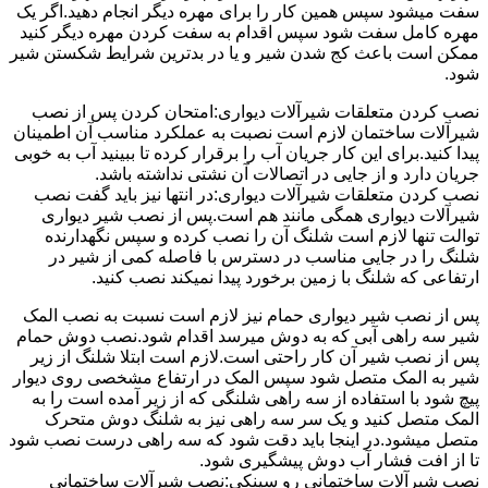
سفت میشود سپس همین کار را برای مهره دیگر انجام دهید.اگر یک
مهره کامل سفت شود سپس اقدام به سفت کردن مهره دیگر کنید
ممکن است باعث کج شدن شیر و یا در بدترین شرایط شکستن شیر
شود.
نصب کردن متعلقات شیرآلات دیواری:امتحان کردن پس از نصب
شیرآلات ساختمان لازم است نصبت به عملکرد مناسب آن اطمینان
پیدا کنید.برای این کار جریان آب را برقرار کرده تا ببینید آب به خوبی
جریان دارد و از جایی در اتصالات آن نشتی نداشته باشد.
نصب کردن متعلقات شیرآلات دیواری:در انتها نیز باید گفت نصب
شیرآلات دیواری همگی مانند هم است.پس از نصب شیر دیواری
توالت تنها لازم است شلنگ آن را نصب کرده و سپس نگهدارنده
شلنگ را در جایی مناسب در دسترس با فاصله کمی از شیر در
ارتفاعی که شلنگ با زمین برخورد پیدا نمیکند نصب کنید.
پس از نصب شیر دیواری حمام نیز لازم است نسبت به نصب المک
شیر سه راهی آبی که به دوش میرسد اقدام شود.نصب دوش حمام
پس از نصب شیر آن کار راحتی است.لازم است ابتلا شلنگ از زیر
شیر به المک متصل شود سپس المک در ارتفاع مشخصی روی دیوار
پیچ شود با استفاده از سه راهی شلنگی که از زیر آمده است را به
المک متصل کنید و یک سر سه راهی نیز به شلنگ دوش متحرک
متصل میشود.در اینجا باید دقت شود که سه راهی درست نصب شود
تا از افت فشار آب دوش پیشگیری شود.
نصب شیرآلات ساختمانی رو سینکی:نصب شیرآلات ساختمانی