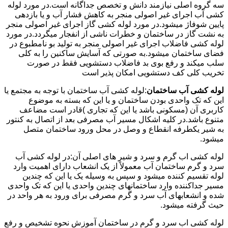
سه گروه اصلی نیازمند دانش و تخصص جداگانه است.در مورد لوله
کشی آب اجرای غیر اصولی منجر به کاهش فشار آب و یا بازدهی
پایین شوفاژ میشود.در مورد لوله کشی گاز اجرای غیر اصولی منجر
به نشت گاز در ساختمان و خطرات ناشی از انفجار میگردد.در مورد
لوله کشی فاضلاب اجرای غیر اصولی منجر به تولید بو نامطبوع در
فضای ساختمان میشود.به صورتی که آسایش ساکنین را به کلی
سلب میکند و رفع بوی بد فاضلاب دستشویی فقط در صورت
تخریب کلی کف دستشویی امکان پذیر است
لوله کشی آب ساختمان
:لوله کشی آب ساختمان با توجه به مجتمع یا
این که تک واحدی بودن ساختمان و یا این که بسته به موضوع
کاربری آن (مسکونی باشد یا این که تجاری )قادر است مضاعف
متنوع باشد.در کلیه اشکال مسیر آب مصرفی بعد از اتصال به کنتور
به شیر یکطرفه انقطاع و وصل در محل ورود ساختمان متصل
میشود.
لوله کشی اب گرم و سرد و شیر های اصلی آن:در لوله کشی آب
سرد و گرم ساختمان آب معمولاً از یک انشعاب دارای اهمیت وارد
لوله تقسیم کننده میشود و سپس به وسیله یک یا این که چندین
مسیر جداکننده وارد ساختمانهای چندین واحدی یا این که تک واحدی
شده و انشعابهای آب سرد و گرم مصرفی برای ورود به هر واحد در
حیث گرفته میشود.
لوله کشی اب سرد و گرم در ساختمان آموزش نحوه تشخیص و رفع