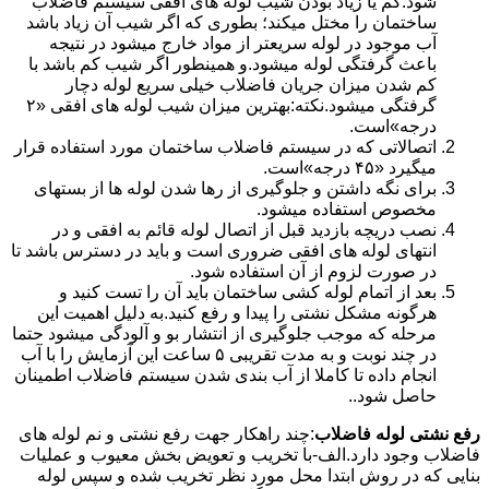
شود.کم یا زیاد بودن شیب لوله های افقی سیستم فاضلاب
ساختمان را مختل میکند؛ بطوری که اگر شیب آن زیاد باشد
آب موجود در لوله سریعتر از مواد خارج میشود در نتیجه
باعث گرفتگی لوله میشود.و همینطور اگر شیب کم باشد با
کم شدن میزان جریان فاضلاب خیلی سریع لوله دچار
گرفتگی میشود.نکته:بهترین میزان شیب لوله های افقی «۲
درجه»است.
اتصالاتی که در سیستم فاضلاب ساختمان مورد استفاده قرار
میگیرد «۴۵ درجه»است.
برای نگه داشتن و جلوگیری از رها شدن لوله ها از بستهای
مخصوص استفاده میشود.
نصب دریچه بازدید قبل از اتصال لوله قائم به افقی و در
انتهای لوله های افقی ضروری است و باید در دسترس باشد تا
در صورت لزوم از آن استفاده شود.
بعد از اتمام لوله کشی ساختمان باید آن را تست کنید و
هرگونه مشکل نشتی را پیدا و رفع کنید.به دلیل اهمیت این
مرحله که موجب جلوگیری از انتشار بو و آلودگی میشود حتما
در چند نوبت و به مدت تقریبی ۵ ساعت این آزمایش را با آب
انجام داده تا کاملا از آب بندی شدن سیستم فاضلاب اطمینان
حاصل شود..
رفع نشتی لوله فاضلاب
:چند راهکار جهت رفع نشتی و نم لوله های
فاضلاب وجود دارد.الف-با تخریب و تعویض بخش معیوب و عملیات
بنایی که در روش ابتدا محل مورد نظر تخریب شده و سپس لوله