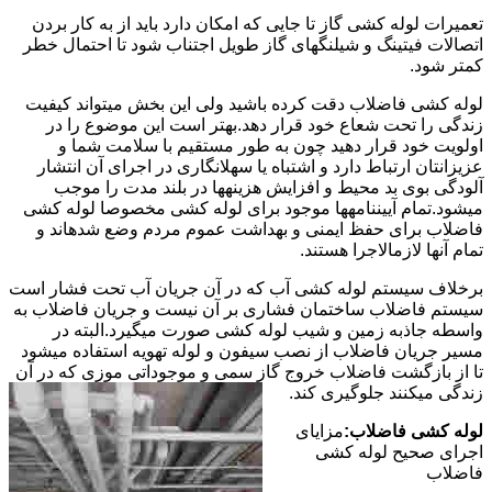
تعمیرات لوله کشی گاز تا جایی که امکان دارد باید از به کار بردن
اتصالات فیتینگ و شیلنگهای گاز طویل اجتناب شود تا احتمال خطر
کمتر شود.
لوله کشی فاضلاب دقت کرده باشید ولی این بخش میتواند کیفیت
زندگی را تحت شعاع خود قرار دهد.بهتر است این موضوع را در
اولویت خود قرار دهید چون به طور مستقیم با سلامت شما و
عزیزانتان ارتباط دارد و اشتباه یا سهلانگاری در اجرای آن انتشار
آلودگی بوی بد محیط و افزایش هزینهها در بلند مدت را موجب
میشود.تمام آییننامهها موجود برای لوله کشی مخصوصا لوله کشی
فاضلاب برای حفظ ایمنی و بهداشت عموم مردم وضع شدهاند و
تمام آنها لازمالاجرا هستند.
برخلاف سیستم لوله کشی آب که در آن جریان آب تحت فشار است
سیستم فاضلاب ساختمان فشاری بر آن نیست و جریان فاضلاب به
واسطه جاذبه زمین و شیب لوله کشی صورت میگیرد.البته در
مسیر جریان فاضلاب از نصب سیفون و لوله تهویه استفاده میشود
تا از بازگشت فاضلاب خروج گاز سمی و موجوداتی موزی که در آن
زندگی میکنند جلوگیری کند.
لوله کشی فاضلاب:
مزایای
اجرای صحیح لوله کشی
فاضلاب