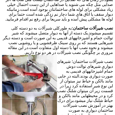
صدایی مثل چکه می شنوید یا صداهایی از این دست احتمال خیلی
زیاد مشکلی برای لوله های ساختمانتان بوجود آمده است.زمانیکه
دیوار سقف یا اتاق های شما دچار نم زدگی شده است حتماً برای
لوله ها مشکلی پیش آمده و باید سریعاً برای رفع نم اقدام فرمایید.
نصب شیرآلات ساختمان:
به طورکلی شیرآلات به دو دسته کلی
تقسیم میشوند.یک دسته از آنها به دیوار متصل میشوند که شیر
توالت حمام و آشپزخانههای قدیمی به این صورت است و دسته دیگر
شیرهایی هستند که بر روی سینک ظرفشویی و یا روشویی نصب
میشوند و نحوه نصب آنها با دسته اول متفاوت است.در این مقاله
مروری بر چگونگی نصب شیرآلات در هر دو نوع داریم.
نصب شیرآلات ساختمان؛ شیرهای
دیواری شیرهای توالت دوش
حمام آشپزخانههای قدیمی به
صورت دیواری بودند.البته در جایی
مانند بالکن و حیاط نیز میتوان از
این نوع شیر استفاده کرد زیرا در
قسمت زیر آن میتوان شلنگ نصب
کرد و در محیطهایی مانند بالکن و
حیاط شلنگ نیاز میشود.برای درک
بهتر در آموزش نصب شیرآلات
ساختمان دیواری به صورت