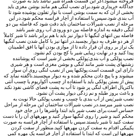
فروخته میشود.اگر این قسمت همراه شیر نباشد باید به صورت
جداگانه خریداری شود.برای نصب لنگی هم مانند بوشن مغزی باید
بخشی از آن که به سمت بوشن است با نوار تفلون پوشیده شود تا
آب بندی شود.سپس با استفاده از آچار فرانسه محکم شود.در این
مرحله از نصب شیرآلات ساختمان باید دقت شود که فاصله بین دو
لنگی دقیقه به اندازه فاصله بین دو ورودی آب روی شیر باشد
فاصله بین انتهای لنگیها تا دیوار نیز باید با هم برابر باشد تا شیر کاملاً
از هر دو طرف به دیوار بچسبد.در انتها نیز با کامل شدن نصب لنگیها
یک تراز بر روی آن قرار داده تا از موازی بودن آنها با افق اطمینان
پیدا کنید و در نهایت زیبایی شیر با کج بودن کم نشود.
نصب پولکی و آب بندی:پولکی بخشی از شیر است که پوشاننده
زشتیهای پشت شیر مانند لنگی و بوشن مغزی است و هر شیری
دارای این قسمت است.پولکیها پس از نصب لنگی روی آن سوار
میشوند و با پیچ دادن محکم شده و به دیوار میچسبند.ناگفته نماند که
پیش از بستن پولکی باید با استفاده از چسب آکواریوم یا چسب آنتی
باکتریال اطراف لنگی پر شود تا آب به پشت فضای کاشی نفوذ نکند
و باعث بروز طبله و نم زدگی دیوار پشت آن نشود.
نصب شیر:پس از آب بندی با چسب و نصب پولکی حالا نوبت به
نصب شیر میرسد.در نصب شیرآلات ساختمان این مرحله از مراحل
حساس است.برای نصب شیر باید ابتدا واشرها را در جای خود
محکم کنید و شیر را روی لنگیها سوار کنید و مهرههای آن را با دست
سفت کنید تا شیر بایستد.سپس با استفاده از آچار فرانسه به صورت
یکییکی اقدام به سفت کردن مهرهها کنید.منظور از سفت کردن
مهرهها این است که ابتدا با استفاده از آچار فرانسه یک مهره کمی