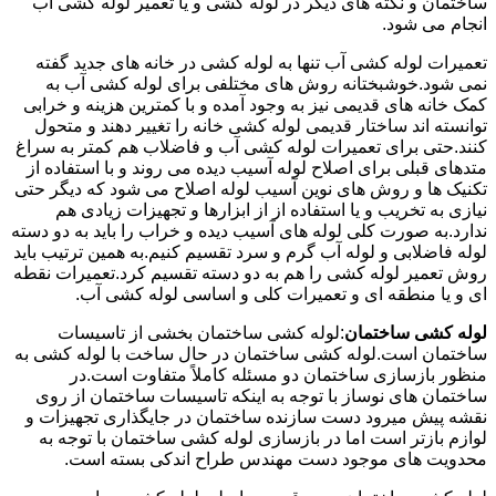
ساختمان و نکته های دیگر در لوله کشی و یا تعمیر لوله کشی آب
انجام می شود.
تعمیرات لوله کشی آب تنها به لوله کشی در خانه های جدید گفته
نمی شود.خوشبختانه روش های مختلفی برای لوله کشی آب به
کمک خانه های قدیمی نیز به وجود آمده و با کمترین هزینه و خرابی
توانسته اند ساختار قدیمی لوله کشی خانه را تغییر دهند و متحول
کنند.حتی برای تعمیرات لوله کشی آب و فاضلاب هم کمتر به سراغ
متدهای قبلی برای اصلاح لوله آسیب دیده می روند و با استفاده از
تکنیک ها و روش های نوین آسیب لوله اصلاح می شود که دیگر حتی
نیازی به تخریب و یا استفاده از از ابزارها و تجهیزات زیادی هم
ندارد.به صورت کلی لوله های آسیب دیده و خراب را باید به دو دسته
لوله فاضلابی و لوله آب گرم و سرد تقسیم کنیم.به همین ترتیب باید
روش تعمیر لوله کشی را هم به دو دسته تقسیم کرد.تعمیرات نقطه
ای و یا منطقه ای و تعمیرات کلی و اساسی لوله کشی آب.
لوله کشی ساختمان
:لوله کشی ساختمان بخشی از تاسیسات
ساختمان است.لوله کشی ساختمان در حال ساخت با لوله کشی به
منظور بازسازی ساختمان دو مسئله کاملاً متفاوت است.در
ساختمان های نوساز با توجه به اینکه تاسیسات ساختمان از روی
نقشه پیش میرود دست سازنده ساختمان در جایگذاری تجهیزات و
لوازم بازتر است اما در بازسازی لوله کشی ساختمان با توجه به
محدویت های موجود دست مهندس طراح اندکی بسته است.