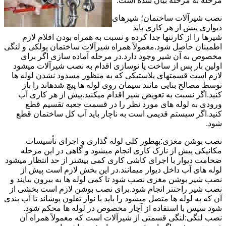
مرحله به مرحله بیان شده است.
نصب شیرآلات ساختمان؛ شیرهای
دیواری پیش از هر کاری باید
شیرها را از کارتنها جدا کرده و نسبت به همراه بودن اقلام لازم
اطمینان حاصل شود.معمولاً همراه شیرآلات ساختمان پولکی و لنگی
مخصوص به آن شیر وجود دارد.در مرحله آماده سازی اگر برای
اولین بار پس از ساخت یا نوسازی اقدام به نصب شیرآلات میشود
لازم است قسمتهای پلاستیکی که به منظور مسدود نشدن لوله ها
توسط مصالح بنایی مانند سیمان روی لوله ها پیچ شدهاند را باز
کنید.اگر نسبت به تعویض شیر اقدام میکنید.پیش از هر کاری آب
ورودی به لوله های مورد نظر را در قسمت جعبه تقسیم قطع
کنید.اگر سیستم قدیمی است به ناچار باید آب کل ساختمان قطع
شود.
نصب بوشن مغزی:بهطور کلی لوله گذاری و اجرای تأسیسات
مکانیکی پیش از نازک کاری انجام میشود و گاهی در این مرحله
ضخامت دیوار با اجرای کاشی کاری کمی بیشتر از حد انتظار میشود
لوله های آب داخل دیوار میمانند.در این بخش لازم است پیش از
نصب شیر بوشن مغزی نصب شود تا کمی لوله ها به بیرون بیایند و
نصب شیر راحتتر انجام شود.برای نصب بوشن لازم است بخشی از
آن که به لوله ها متصل میشود را باید با نوار تفلون پوشاند تا آب بندی
شود سپس با استفاده از آچار مخصوص در لوله ها محکم شود.
نصب لنگی:لنگی قسمتی از شیرآلات است که معمولاً همراه آن