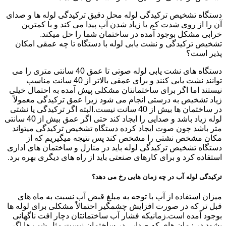
دستگاه تشخیص ترکیدگی لوله محل دقیق ترکیدگی لوله ها و صدای
آن را از روی شدت کم یا زیاد شدن آب پیدا می کند و با کمترین
خرابی مشکل بوجود آمده در ساختمان شما را حل میکند.
تشخیص ترکیدگی و نشت یابی لوله با دستگاه تا چه عمقی امکان
پذیر است؟
دستگاه های نشت یابی لوله صوتی تا عمق 40 سانتی متری را می
توانند نشت یابی کنند و برای عمقی بالاتر از 40 سانت مناسب
نیستند اما اگر برای ساختمانتان مشکلی پیش آمده به احتمال خیلی
زیاد تشخیص به درستی انجام می شود زیرا عمق ترکیدگی معمولاً
در ساختمان ها بیش از 40 سانت نیست.البته اگر ترکیدگی یا نشتی
لوله زیاد باشد و صدایی را ایجاد کند حتی اگر عمق بیش از 40 سانتی
متر باشد چون صوت ایجاد کرده دستگاه تشخیص ترکیدگی میتواند
مکان مشخص نشتی را مشخص کند پس نتیجه میگیریم که از
دستگاه تشخیص ترکیدگی لوله باید در منازل و ساختمان های اداری
استفاده کرد و برای کارهای صنعتی باید از راه های دیگری بهره برد.
ترکیدگی لوله آب در چه زمان هایی رخ می دهد؟
میزان استفاده از آب با توجه به مبلغ قبض آب نسبت به ماه های
قبل تر که در صورت افزایش چشمگیر احتمالاً مشکلی برای لوله ها
بوجود آمده است.زمانیکه فشار آب ساختمانتان دچار افت ناگهانی
بشود.در زمان های که صدایی در ساختمان نیست مثل شب ها اگر