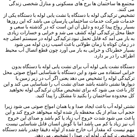
مجتمع ها ساختمان ها برج های مسکونی و منازل شخصی زندگی
می کنند.
تشخیص ترکیدگی لوله با دستگاه یا نشت یابی لوله با دستگاه یکی از
خدمات شرکت خدمات ساختمانی پارسیان می باشد که این روزها
بسیار رواج پیدا کرده و دلیل آن این است که در گذشته با سعی و
خطا محل ترکیدگی لوله کشف می شد و خرابی و خسارات زیادی
به بار می آمد که قابل تحمل نبود.ترکیدگی لوله در سیستم اصلی چه
در زمان کوتاه یا زمان طولانی باعث اسیب زدن لوله می شود
بسیار خطرناک و خرابی به بار می آورد چون قطع اتصال آب محیط
اطراف را در بر دارد.
دستگاه نشت یابی لوله آب برای نشت یابی لوله با دستگاه بدون
خرابی استفاده می شود و این دستگاه با شناسایی امواج صوتی محل
ترکیدگی لوله را تشخیص می دهد یعنی اگر آب در زیر زمین یا
دیوارها نشتی داشته باشد صدای نشت آب را شناسایی می کند و این
کار باعث می شود که برای تشخیص مکان ترکیدگی لوله نخواهید
کل محدوده ساختمان را بکنید تا مشکل را پیدا کنید.
نشتی لوله آب باعث ایجاد صدا و یا همان امواج صوتی می شود زیرا
حجم آب مدام از یک محفظه باز شده لوله میخواهد خروج کند و این
باعث می شود شدت خروج آب زیاد یا کم باشد و صدای این خروج
آب نیز زیاد یا کم می باشد اما با گوش انسان قابل شناسایی نیست
مهم نیست که مقدار آب خارج شده از لوله دقیقا چقدر باشد دستگاه
تشخیص ترکیدگی لوله این صدا را تشخیص می دهد.