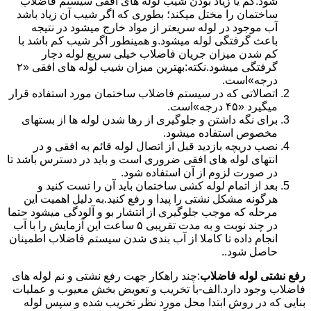
شود.کم یا زیاد بودن شیب لوله های افقی سیستم فاضلاب
ساختمان را مختل میکند؛ بطوری که اگر شیب آن زیاد باشد
آب موجود در لوله سریعتر از مواد خارج میشود در نتیجه
باعث گرفتگی لوله میشود.و همینطور اگر شیب کم باشد با
کم شدن میزان جریان فاضلاب خیلی سریع لوله دچار
گرفتگی میشود.نکته:بهترین میزان شیب لوله های افقی «۲
درجه»است.
اتصالاتی که در سیستم فاضلاب ساختمان مورد استفاده قرار
میگیرد «۴۵ درجه»است.
برای نگه داشتن و جلوگیری از رها شدن لوله ها از بستهای
مخصوص استفاده میشود.
نصب دریچه بازدید قبل از اتصال لوله قائم به افقی و در
انتهای لوله های افقی ضروری است و باید در دسترس باشد تا
در صورت لزوم از آن استفاده شود.
بعد از اتمام لوله کشی ساختمان باید آن را تست کنید و
هرگونه مشکل نشتی را پیدا و رفع کنید.به دلیل اهمیت این
مرحله که موجب جلوگیری از انتشار بو و آلودگی میشود حتما
در چند نوبت و به مدت تقریبی ۵ ساعت این آزمایش را با آب
انجام داده تا کاملا از آب بندی شدن سیستم فاضلاب اطمینان
حاصل شود..
رفع نشتی لوله فاضلاب
:چند راهکار جهت رفع نشتی و نم لوله های
فاضلاب وجود دارد.الف-با تخریب و تعویض بخش معیوب و عملیات
بنایی که در روش ابتدا محل مورد نظر تخریب شده و سپس لوله