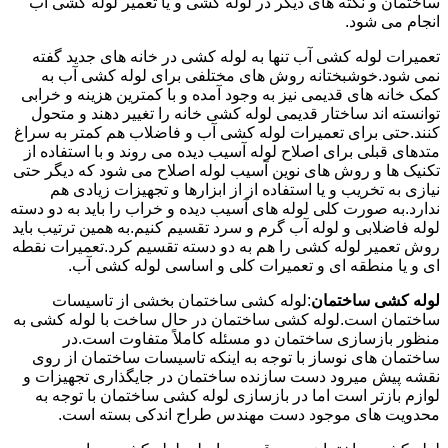
ساختمان و نکته های دیگر در لوله کشی و یا تعمیر لوله کشی آب
انجام می شود.
تعمیرات لوله کشی آب تنها به لوله کشی در خانه های جدید گفته
نمی شود.خوشبختانه روش های مختلفی برای لوله کشی آب به
کمک خانه های قدیمی نیز به وجود آمده و با کمترین هزینه و خرابی
توانسته اند ساختار قدیمی لوله کشی خانه را تغییر دهند و متحول
کنند.حتی برای تعمیرات لوله کشی آب و فاضلاب هم کمتر به سراغ
متدهای قبلی برای اصلاح لوله آسیب دیده می روند و با استفاده از
تکنیک ها و روش های نوین آسیب لوله اصلاح می شود که دیگر حتی
نیازی به تخریب و یا استفاده از از ابزارها و تجهیزات زیادی هم
ندارد.به صورت کلی لوله های آسیب دیده و خراب را باید به دو دسته
لوله فاضلابی و لوله آب گرم و سرد تقسیم کنیم.به همین ترتیب باید
روش تعمیر لوله کشی را هم به دو دسته تقسیم کرد.تعمیرات نقطه
ای و یا منطقه ای و تعمیرات کلی و اساسی لوله کشی آب.
لوله کشی ساختمان
:لوله کشی ساختمان بخشی از تاسیسات
ساختمان است.لوله کشی ساختمان در حال ساخت با لوله کشی به
منظور بازسازی ساختمان دو مسئله کاملاً متفاوت است.در
ساختمان های نوساز با توجه به اینکه تاسیسات ساختمان از روی
نقشه پیش میرود دست سازنده ساختمان در جایگذاری تجهیزات و
لوازم بازتر است اما در بازسازی لوله کشی ساختمان با توجه به
محدویت های موجود دست مهندس طراح اندکی بسته است.