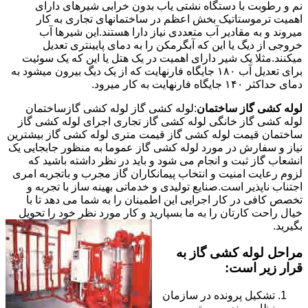
نم و رطوبت با دستگاه نشتی یاب بدون خرابی شیرهای دارای
اهمیت ترموستاتیک بخش اعظم در ساختمانهای تجاری به کار
میروند و به مقادیر آب متعددی نیاز دارا هستند.این شیرها آب
خروجی از دیگ یا این که آبگرمکن را به دمای پایینتری تعدیل
میکنند.مثلا یک شیر دارای اهمیت در یک هتل یا این که یک سوئیت
برای تعدیل آب ۱۸۰ جایگاه فارنهایت که از یک دیگ بیرون میشود به
دمای حداکثر ۱۴۰ جایگاه فارنهایت به کار میرود.
لوله کشی گاز ساختمان
:لوله کشی گاز لوله کشی گازساختمان
لوله کشی گاز خانگی لوله کشی گاز تجاری اجرای لوله کشی گاز
ساختمان قیمت لوله کشی گاز قیمت متری لوله کشی گاز بیشترین
نیاز و سفارش در مورد لوله کشی گاز عموما به منظور جابجایی یک
انشعاب گاز ثبت و انجام می شود و باید در نظر داشته باشید که
لزوم رعایت امنیت و انتخاب پیمانکاران گاز مجرب و باتجربه امری
اجتناب ناپذیر است.صنایع تولیدی و خدماتی بهینه ساز با تجربه و
تخصص کافی در کار اجرایی این اطمینان را به شما می دهد تا با
خیال راحت کارتان را به ما بسپارید و کار مورد نظر خود را تحویل
بگیرید.
مراحل لوله کشی گاز به
قرار زیر است:
تشکیل پرونده در سازمان