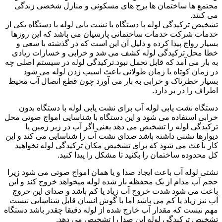
مجتمع ها ساختمان ها برج های مسکونی و منازل شخصی زندگی
می کنند.
تشخیص ترکیدگی لوله با دستگاه یا نشت یابی لوله با دستگاه یکی از
خدمات شرکت خدمات ساختمانی پارسیان می باشد که این روزها
بسیار رواج پیدا کرده و دلیل آن این است که در گذشته با سعی و
خطا محل ترکیدگی لوله کشف می شد و خرابی و خسارات زیادی
به بار می آمد که قابل تحمل نبود.ترکیدگی لوله در سیستم اصلی چه
در زمان کوتاه یا زمان طولانی باعث اسیب زدن لوله می شود
بسیار خطرناک و خرابی به بار می آورد چون قطع اتصال آب محیط
اطراف را در بر دارد.
دستگاه نشت یابی لوله آب برای نشت یابی لوله با دستگاه بدون
خرابی استفاده می شود و این دستگاه با شناسایی امواج صوتی محل
ترکیدگی لوله را تشخیص می دهد یعنی اگر آب در زیر زمین یا
دیوارها نشتی داشته باشد صدای نشت آب را شناسایی می کند و این
کار باعث می شود که برای تشخیص مکان ترکیدگی لوله نخواهید
کل محدوده ساختمان را بکنید تا مشکل را پیدا کنید.
نشتی لوله آب باعث ایجاد صدا و یا همان امواج صوتی می شود زیرا
حجم آب مدام از یک محفظه باز شده لوله میخواهد خروج کند و این
باعث می شود شدت خروج آب زیاد یا کم باشد و صدای این خروج
آب نیز زیاد یا کم می باشد اما با گوش انسان قابل شناسایی نیست
مهم نیست که مقدار آب خارج شده از لوله دقیقا چقدر باشد دستگاه
تشخیص ترکیدگی لوله این صدا را تشخیص می دهد.