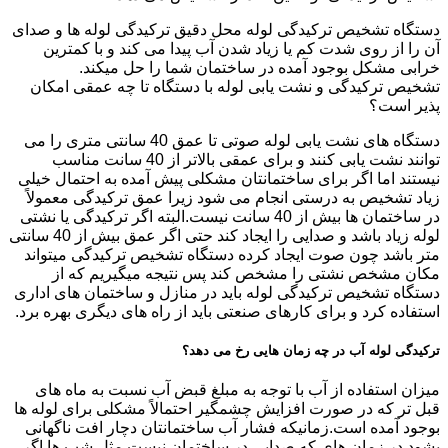
دستگاه تشخیص ترکیدگی لوله محل دقیق ترکیدگی لوله ها و صدای
آن را از روی شدت کم یا زیاد شدن آب پیدا می کند و با کمترین
خرابی مشکل بوجود آمده در ساختمان شما را حل میکند.
تشخیص ترکیدگی و نشت یابی لوله با دستگاه تا چه عمقی امکان
پذیر است؟
دستگاه های نشت یابی لوله صوتی تا عمق 40 سانتی متری را می
توانند نشت یابی کنند و برای عمقی بالاتر از 40 سانت مناسب
نیستند اما اگر برای ساختمانتان مشکلی پیش آمده به احتمال خیلی
زیاد تشخیص به درستی انجام می شود زیرا عمق ترکیدگی معمولاً
در ساختمان ها بیش از 40 سانت نیست.البته اگر ترکیدگی یا نشتی
لوله زیاد باشد و صدایی را ایجاد کند حتی اگر عمق بیش از 40 سانتی
متر باشد چون صوت ایجاد کرده دستگاه تشخیص ترکیدگی میتواند
مکان مشخص نشتی را مشخص کند پس نتیجه میگیریم که از
دستگاه تشخیص ترکیدگی لوله باید در منازل و ساختمان های اداری
استفاده کرد و برای کارهای صنعتی باید از راه های دیگری بهره برد.
ترکیدگی لوله آب در چه زمان هایی رخ می دهد؟
میزان استفاده از آب با توجه به مبلغ قبض آب نسبت به ماه های
قبل تر که در صورت افزایش چشمگیر احتمالاً مشکلی برای لوله ها
بوجود آمده است.زمانیکه فشار آب ساختمانتان دچار افت ناگهانی
بشود.در زمان های که صدایی در ساختمان نیست مثل شب ها اگر