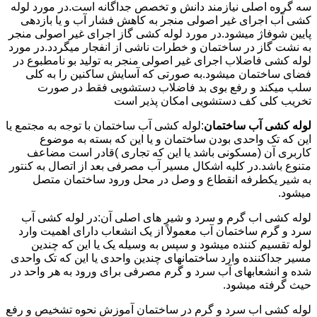
سه گروه اصلی نیازمند دانش و تخصص جداگانه است.در مورد لوله
کشی آب اجرای غیر اصولی منجر به کاهش فشار آب و یا بازدهی
پایین شوفاژ میشود.در مورد لوله کشی گاز اجرای غیر اصولی منجر
به نشت گاز در ساختمان و خطرات ناشی از انفجار میگردد.در مورد
لوله کشی فاضلاب اجرای غیر اصولی منجر به تولید بو نامطبوع در
فضای ساختمان میشود.به صورتی که آسایش ساکنین را به کلی
سلب میکند و رفع بوی بد فاضلاب دستشویی فقط در صورت
تخریب کلی کف دستشویی امکان پذیر است
لوله کشی آب ساختمان
:لوله کشی آب ساختمان با توجه به مجتمع یا
این که تک واحدی بودن ساختمان و یا این که بسته به موضوع
کاربری آن (مسکونی باشد یا این که تجاری )قادر است مضاعف
متنوع باشد.در کلیه اشکال مسیر آب مصرفی بعد از اتصال به کنتور
به شیر یکطرفه انقطاع و وصل در محل ورود ساختمان متصل
میشود.
لوله کشی اب گرم و سرد و شیر های اصلی آن:در لوله کشی آب
سرد و گرم ساختمان آب معمولاً از یک انشعاب دارای اهمیت وارد
لوله تقسیم کننده میشود و سپس به وسیله یک یا این که چندین
مسیر جداکننده وارد ساختمانهای چندین واحدی یا این که تک واحدی
شده و انشعابهای آب سرد و گرم مصرفی برای ورود به هر واحد در
حیث گرفته میشود.
لوله کشی اب سرد و گرم در ساختمان آموزش نحوه تشخیص و رفع