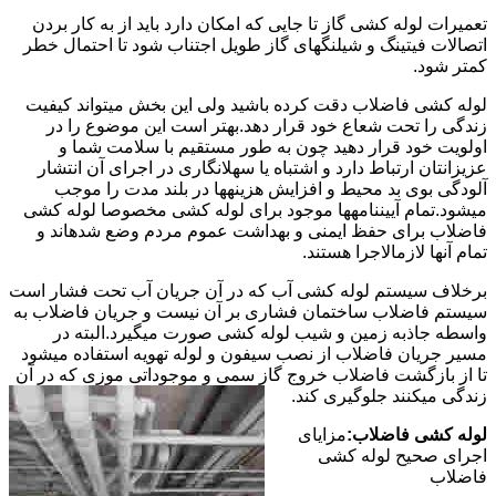
تعمیرات لوله کشی گاز تا جایی که امکان دارد باید از به کار بردن
اتصالات فیتینگ و شیلنگهای گاز طویل اجتناب شود تا احتمال خطر
کمتر شود.
لوله کشی فاضلاب دقت کرده باشید ولی این بخش میتواند کیفیت
زندگی را تحت شعاع خود قرار دهد.بهتر است این موضوع را در
اولویت خود قرار دهید چون به طور مستقیم با سلامت شما و
عزیزانتان ارتباط دارد و اشتباه یا سهلانگاری در اجرای آن انتشار
آلودگی بوی بد محیط و افزایش هزینهها در بلند مدت را موجب
میشود.تمام آییننامهها موجود برای لوله کشی مخصوصا لوله کشی
فاضلاب برای حفظ ایمنی و بهداشت عموم مردم وضع شدهاند و
تمام آنها لازمالاجرا هستند.
برخلاف سیستم لوله کشی آب که در آن جریان آب تحت فشار است
سیستم فاضلاب ساختمان فشاری بر آن نیست و جریان فاضلاب به
واسطه جاذبه زمین و شیب لوله کشی صورت میگیرد.البته در
مسیر جریان فاضلاب از نصب سیفون و لوله تهویه استفاده میشود
تا از بازگشت فاضلاب خروج گاز سمی و موجوداتی موزی که در آن
زندگی میکنند جلوگیری کند.
لوله کشی فاضلاب:
مزایای
اجرای صحیح لوله کشی
فاضلاب