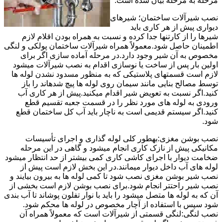
مرحله به مرحله بیان شده است.
نصب شیرآلات ساختمان؛ شیرهای
دیواری پیش از هر کاری باید
شیرها را از کارتنها جدا کرده و نسبت به همراه بودن اقلام لازم
اطمینان حاصل شود.معمولاً همراه شیرآلات ساختمان پولکی و لنگی
مخصوص به آن شیر وجود دارد.در مرحله آماده سازی اگر برای
اولین بار پس از ساخت یا نوسازی اقدام به نصب شیرآلات میشود
لازم است قسمتهای پلاستیکی که به منظور مسدود نشدن لوله ها
توسط مصالح بنایی مانند سیمان روی لوله ها پیچ شدهاند را باز
کنید.اگر نسبت به تعویض شیر اقدام میکنید.پیش از هر کاری آب
ورودی به لوله های مورد نظر را در قسمت جعبه تقسیم قطع
کنید.اگر سیستم قدیمی است به ناچار باید آب کل ساختمان قطع
شود.
نصب بوشن مغزی:بهطور کلی لوله گذاری و اجرای تأسیسات
مکانیکی پیش از نازک کاری انجام میشود و گاهی در این مرحله
ضخامت دیوار با اجرای کاشی کاری کمی بیشتر از حد انتظار میشود
لوله های آب داخل دیوار میمانند.در این بخش لازم است پیش از
نصب شیر بوشن مغزی نصب شود تا کمی لوله ها به بیرون بیایند و
نصب شیر راحتتر انجام شود.برای نصب بوشن لازم است بخشی از
آن که به لوله ها متصل میشود را باید با نوار تفلون پوشاند تا آب بندی
شود سپس با استفاده از آچار مخصوص در لوله ها محکم شود.
نصب لنگی:لنگی قسمتی از شیرآلات است که معمولاً همراه آن