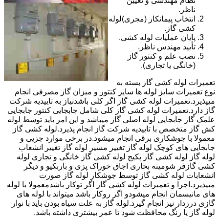
نظام مهندسی و تعیین
ناظر.
انتخاب پیمانکار (مجری)لوله
کشی گاز.
پایان عملیات لوله کشی.
تأیید مهندس ناظر.
نصب علم و کنتور گاز
(خانگی یا تجاری).
تعمیرات لوله کشی گاز بسته به
نوع تعمیرات سایز لوله ها سایز کنتور و میزان گاز مصرفی انجام
میپذیرد.تعمیرات لوله کشی گاز اگر کلی باشدنیاز به تاییدیه شرکت
گاز دارد.تعمیرات لوله کشی گاز کلی شامل جابجایی کنتور جابجایی
علمک گاز جابجایی لوله اصلی گاز میباشد و این امر باید توسط لوله
کش گاز متخصص با تاییدیه شرکت گاز انجام پذیرد.لوله کشی گاز
معمولا با جوشکاری برقی انجام میشود.در برخی موارد جزیی و
جابجایی های کوچک لوله گاز تغییر مسیر لوله گاز تغییر انشعاب
لوله گاز لوله کشی گاز پکیج لوله کشی گاز خانگی و تجاری لوله
کشی گازفر شومینه بخاری اجاق خوراک پزی و باربکیو و دیگر
انشعابات لوله کشی گاز توسط جوشکار لوله گاز صورت
میپذیرد.اجرا و تعمیرات لوله کشی گاز اگر توکار باشدمعمولا با لوله
های مانیسمان انجام میشودو اگر روکار باشد میتواند با لوله های
گازی درزدار نیز انجام گیرد.لوله گاز به علت سیاه بودن باید با نوار
لوله گاز یا رنگ محافظت شود تا عمر بیشتری داشته باشد.