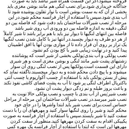
فروخته میشود.اگر این قسمت همراه شیر نباشد باید به صورت
جداگانه خریداری شود.برای نصب لنگی هم مانند بوشن مغزی باید
بخشی از آن که به سمت بوشن است با نوار تفلون پوشیده شود تا
آب بندی شود.سپس با استفاده از آچار فرانسه محکم شود.در این
مرحله از نصب شیرآلات ساختمان باید دقت شود که فاصله بین دو
لنگی دقیقه به اندازه فاصله بین دو ورودی آب روی شیر باشد
فاصله بین انتهای لنگیها تا دیوار نیز باید با هم برابر باشد تا شیر کاملاً
از هر دو طرف به دیوار بچسبد.در انتها نیز با کامل شدن نصب لنگیها
یک تراز بر روی آن قرار داده تا از موازی بودن آنها با افق اطمینان
پیدا کنید و در نهایت زیبایی شیر با کج بودن کم نشود.
نصب پولکی و آب بندی:پولکی بخشی از شیر است که پوشاننده
زشتیهای پشت شیر مانند لنگی و بوشن مغزی است و هر شیری
دارای این قسمت است.پولکیها پس از نصب لنگی روی آن سوار
میشوند و با پیچ دادن محکم شده و به دیوار میچسبند.ناگفته نماند که
پیش از بستن پولکی باید با استفاده از چسب آکواریوم یا چسب آنتی
باکتریال اطراف لنگی پر شود تا آب به پشت فضای کاشی نفوذ نکند
و باعث بروز طبله و نم زدگی دیوار پشت آن نشود.
نصب شیر:پس از آب بندی با چسب و نصب پولکی حالا نوبت به
نصب شیر میرسد.در نصب شیرآلات ساختمان این مرحله از مراحل
حساس است.برای نصب شیر باید ابتدا واشرها را در جای خود
محکم کنید و شیر را روی لنگیها سوار کنید و مهرههای آن را با دست
سفت کنید تا شیر بایستد.سپس با استفاده از آچار فرانسه به صورت
یکییکی اقدام به سفت کردن مهرهها کنید.منظور از سفت کردن
مهرهها این است که ابتدا با استفاده از آچار فرانسه یک مهره کمی