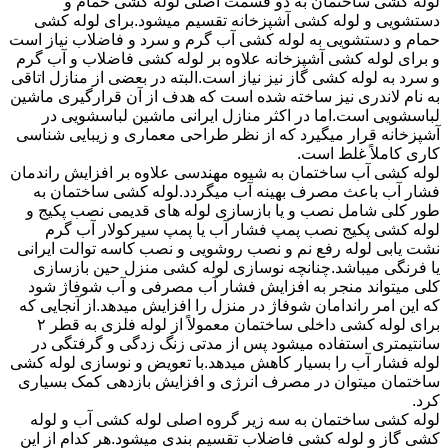
لوله کشی ساختمان به دو قسمت اصلی لوله کشی حمام و
دستشویی و لوله کشی آشپزخانه تقسیم میشود.برای لوله کشی
حمام و دستشویی به لوله کشی آب گرم و سرد و فاضلاب نیاز است
و برای لوله کشی آشپزخانه علاوه بر لوله کشی فاضلاب و آب گرم
و سرد به لوله کشی گاز نیز نیاز است.البته در بعضی از منازل اتاقی
به نام لاندری نیز ساخته شده است که هدف از آن قرارگیری ماشین
لباسشویی است.اما در اکثر منازل ایرانی ماشین لباسشویی در
آشپزخانه قرار میگیرد که از نظر طراحی معماری و زیبایی شناسی
کاری کاملاً غلط است.
لوله کشی آب ساختمان به شیوه مهندسی علاوه بر افزایش راندمان
فشار آب باعث مصرف بهینه آب میگردد.لوله کشی ساختمان به
طور کلی شامل نصب و یا بازسازی لوله های قدیمی نصب پکیج و
لوله کشی پکیج نصب پمپ فشار آب یا پمپ سیرکولار آب گرم
نشت یابی لوله رفع نم و نصب روشویی و نصب کاسه توالت ایرانی
یا فرنگی میباشد.چنانچه نوسازی لوله کشی منزل حین بازسازی
کلی میتواند منجر به افزایش فشار آب مصرفی و آب شوفاژ شود
که این امر راندامان شوفاژ در منزل را افزایش میدهد.از آنجایی که
برای لوله کشی داخلی ساختمان معمولاً از لوله فلزی به قطر ۲
سانتیمتری استفاده میشود پس از مدتی زنگ زدگی و گرفتگی در
لوله فشار آب را بسیار کاهش میدهد.با تعویض و نوسازی لوله کشی
ساختمان میتوان در مصرف انرژی و افزایش بازدهی کمک بسیاری
کرد.
لوله کشی ساختمان به سه زیر گروه اصلی لوله کشی آب و لوله
کشی گاز و لوله کشی فاضلاب تقسیم بندی میشود.هر کدام از این