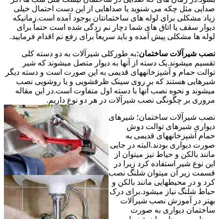
صدایی مثل چکه می شنوید یا صداهایی از این دست احتمال خیلی
زیاد مشکلی برای لوله های ساختمانتان بوجود آمده است.زمانیکه
دیوار سقف یا اتاق های شما دچار نم زدگی شده است حتماً برای
لوله ها مشکلی پیش آمده و باید سریعاً برای رفع نم اقدام فرمایید.
نصب شیرآلات ساختمان:
به طورکلی شیرآلات به دو دسته کلی
تقسیم میشوند.یک دسته از آنها به دیوار متصل میشوند که شیر
توالت حمام و آشپزخانههای قدیمی به این صورت است و دسته دیگر
شیرهایی هستند که بر روی سینک ظرفشویی و یا روشویی نصب
میشوند و نحوه نصب آنها با دسته اول متفاوت است.در این مقاله
مروری بر چگونگی نصب شیرآلات در هر دو نوع داریم.
نصب شیرآلات ساختمان؛ شیرهای
دیواری شیرهای توالت دوش
حمام آشپزخانههای قدیمی به
صورت دیواری بودند.البته در جایی
مانند بالکن و حیاط نیز میتوان از
این نوع شیر استفاده کرد زیرا در
قسمت زیر آن میتوان شلنگ نصب
کرد و در محیطهایی مانند بالکن و
حیاط شلنگ نیاز میشود.برای درک
بهتر در آموزش نصب شیرآلات
ساختمان دیواری به صورت