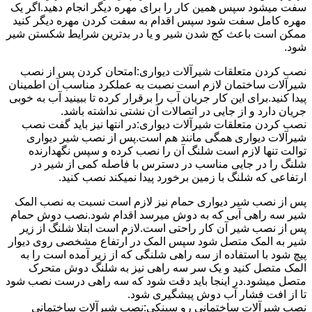
سفت میشود سپس همین کار را برای مهره دیگر انجام دهید.اگر یک
مهره کامل سفت شود سپس اقدام به سفت کردن مهره دیگر کنید
ممکن است باعث کج شدن شیر و یا در بدترین شرایط شکستن شیر
شود.
نصب کردن متعلقات شیرآلات دیواری:امتحان کردن پس از نصب
شیرآلات ساختمان لازم است نصبت به عملکرد مناسب آن اطمینان
پیدا کنید.برای این کار جریان آب را برقرار کرده تا ببینید آب به خوبی
جریان دارد و از جایی در اتصالات آن نشتی نداشته باشد.
نصب کردن متعلقات شیرآلات دیواری:در انتها نیز باید گفت نصب
شیرآلات دیواری همگی مانند هم است.پس از نصب شیر دیواری
توالت تنها لازم است شلنگ آن را نصب کرده و سپس نگهدارنده
شلنگ را در جایی مناسب در دسترس با فاصله کمی از شیر در
ارتفاعی که شلنگ با زمین برخورد پیدا نمیکند نصب کنید.
پس از نصب شیر دیواری حمام نیز لازم است نسبت به نصب المک
شیر سه راهی آبی که به دوش میرسد اقدام شود.نصب دوش حمام
پس از نصب شیر آن کار راحتی است.لازم است ابتلا شلنگ از زیر
شیر به المک متصل شود سپس المک در ارتفاع مشخصی روی دیوار
پیچ شود با استفاده از سه راهی شلنگی که از زیر آمده است را به
المک متصل کنید و یک سر سه راهی نیز به شلنگ دوش متحرک
متصل میشود.در اینجا باید دقت شود که سه راهی درست نصب شود
تا از افت فشار آب دوش پیشگیری شود.
نصب شیرآلات ساختمانی رو سینکی:نصب شیرآلات ساختمانی