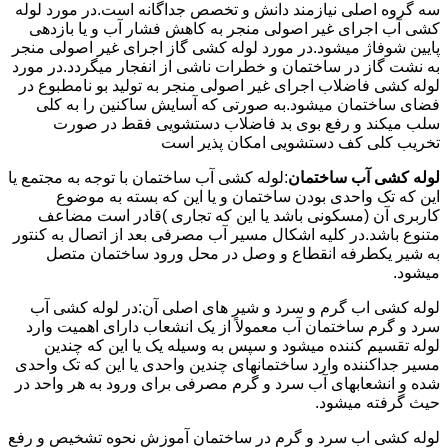
سه گروه اصلی نیازمند دانش و تخصص جداگانه است.در مورد لوله
کشی آب اجرای غیر اصولی منجر به کاهش فشار آب و یا بازدهی
پایین شوفاژ میشود.در مورد لوله کشی گاز اجرای غیر اصولی منجر
به نشت گاز در ساختمان و خطرات ناشی از انفجار میگردد.در مورد
لوله کشی فاضلاب اجرای غیر اصولی منجر به تولید بو نامطبوع در
فضای ساختمان میشود.به صورتی که آسایش ساکنین را به کلی
سلب میکند و رفع بوی بد فاضلاب دستشویی فقط در صورت
تخریب کلی کف دستشویی امکان پذیر است
لوله کشی آب ساختمان
:لوله کشی آب ساختمان با توجه به مجتمع یا
این که تک واحدی بودن ساختمان و یا این که بسته به موضوع
کاربری آن (مسکونی باشد یا این که تجاری )قادر است مضاعف
متنوع باشد.در کلیه اشکال مسیر آب مصرفی بعد از اتصال به کنتور
به شیر یکطرفه انقطاع و وصل در محل ورود ساختمان متصل
میشود.
لوله کشی اب گرم و سرد و شیر های اصلی آن:در لوله کشی آب
سرد و گرم ساختمان آب معمولاً از یک انشعاب دارای اهمیت وارد
لوله تقسیم کننده میشود و سپس به وسیله یک یا این که چندین
مسیر جداکننده وارد ساختمانهای چندین واحدی یا این که تک واحدی
شده و انشعابهای آب سرد و گرم مصرفی برای ورود به هر واحد در
حیث گرفته میشود.
لوله کشی اب سرد و گرم در ساختمان آموزش نحوه تشخیص و رفع