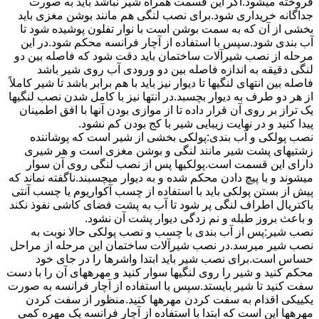
فروخته میشود.اگر این قسمت همراه شیر نباشد باید به صورت
جداگانه خریداری شود.برای نصب لنگی هم مانند بوشن مغزی باید
بخشی از آن که به سمت بوشن است با نوار تفلون پوشیده شود تا
آب بندی شود.سپس با استفاده از آچار فرانسه محکم شود.در این
مرحله از نصب شیرآلات ساختمان باید دقت شود که فاصله بین دو
لنگی دقیقه به اندازه فاصله بین دو ورودی آب روی شیر باشد
فاصله بین انتهای لنگیها تا دیوار نیز باید با هم برابر باشد تا شیر کاملاً
از هر دو طرف به دیوار بچسبد.در انتها نیز با کامل شدن نصب لنگیها
یک تراز بر روی آن قرار داده تا از موازی بودن آنها با افق اطمینان
پیدا کنید و در نهایت زیبایی شیر با کج بودن کم نشود.
نصب پولکی و آب بندی:پولکی بخشی از شیر است که پوشاننده
زشتیهای پشت شیر مانند لنگی و بوشن مغزی است و هر شیری
دارای این قسمت است.پولکیها پس از نصب لنگی روی آن سوار
میشوند و با پیچ دادن محکم شده و به دیوار میچسبند.ناگفته نماند که
پیش از بستن پولکی باید با استفاده از چسب آکواریوم یا چسب آنتی
باکتریال اطراف لنگی پر شود تا آب به پشت فضای کاشی نفوذ نکند
و باعث بروز طبله و نم زدگی دیوار پشت آن نشود.
نصب شیر:پس از آب بندی با چسب و نصب پولکی حالا نوبت به
نصب شیر میرسد.در نصب شیرآلات ساختمان این مرحله از مراحل
حساس است.برای نصب شیر باید ابتدا واشرها را در جای خود
محکم کنید و شیر را روی لنگیها سوار کنید و مهرههای آن را با دست
سفت کنید تا شیر بایستد.سپس با استفاده از آچار فرانسه به صورت
یکییکی اقدام به سفت کردن مهرهها کنید.منظور از سفت کردن
مهرهها این است که ابتدا با استفاده از آچار فرانسه یک مهره کمی