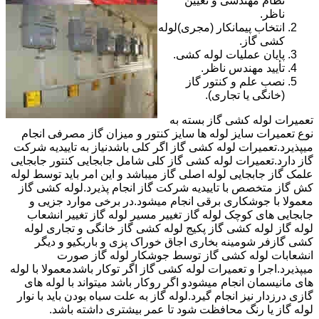
نظام مهندسی و تعیین
ناظر.
انتخاب پیمانکار (مجری)لوله
کشی گاز.
پایان عملیات لوله کشی.
تأیید مهندس ناظر.
نصب علم و کنتور گاز
(خانگی یا تجاری).
تعمیرات لوله کشی گاز بسته به
نوع تعمیرات سایز لوله ها سایز کنتور و میزان گاز مصرفی انجام
میپذیرد.تعمیرات لوله کشی گاز اگر کلی باشدنیاز به تاییدیه شرکت
گاز دارد.تعمیرات لوله کشی گاز کلی شامل جابجایی کنتور جابجایی
علمک گاز جابجایی لوله اصلی گاز میباشد و این امر باید توسط لوله
کش گاز متخصص با تاییدیه شرکت گاز انجام پذیرد.لوله کشی گاز
معمولا با جوشکاری برقی انجام میشود.در برخی موارد جزیی و
جابجایی های کوچک لوله گاز تغییر مسیر لوله گاز تغییر انشعاب
لوله گاز لوله کشی گاز پکیج لوله کشی گاز خانگی و تجاری لوله
کشی گازفر شومینه بخاری اجاق خوراک پزی و باربکیو و دیگر
انشعابات لوله کشی گاز توسط جوشکار لوله گاز صورت
میپذیرد.اجرا و تعمیرات لوله کشی گاز اگر توکار باشدمعمولا با لوله
های مانیسمان انجام میشودو اگر روکار باشد میتواند با لوله های
گازی درزدار نیز انجام گیرد.لوله گاز به علت سیاه بودن باید با نوار
لوله گاز یا رنگ محافظت شود تا عمر بیشتری داشته باشد.