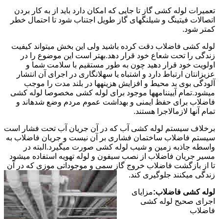
تعمیرات لوله کشی گاز تا جایی که امکان دارد باید از به کار بردن
اتصالات فیتینگ و شیلنگهای گاز طویل اجتناب شود تا احتمال خطر
کمتر شود.
لوله کشی فاضلاب دقت کرده باشید ولی این بخش میتواند کیفیت
زندگی را تحت شعاع خود قرار دهد.بهتر است این موضوع را در
اولویت خود قرار دهید چون به طور مستقیم با سلامت شما و
عزیزانتان ارتباط دارد و اشتباه یا سهلانگاری در اجرای آن انتشار
آلودگی بوی بد محیط و افزایش هزینهها در بلند مدت را موجب
میشود.تمام آییننامهها موجود برای لوله کشی مخصوصا لوله کشی
فاضلاب برای حفظ ایمنی و بهداشت عموم مردم وضع شدهاند و
تمام آنها لازمالاجرا هستند.
برخلاف سیستم لوله کشی آب که در آن جریان آب تحت فشار است
سیستم فاضلاب ساختمان فشاری بر آن نیست و جریان فاضلاب به
واسطه جاذبه زمین و شیب لوله کشی صورت میگیرد.البته در
مسیر جریان فاضلاب از نصب سیفون و لوله تهویه استفاده میشود
تا از بازگشت فاضلاب خروج گاز سمی و موجوداتی موزی که در آن
زندگی میکنند جلوگیری کند.
لوله کشی فاضلاب:
مزایای
اجرای صحیح لوله کشی
فاضلاب