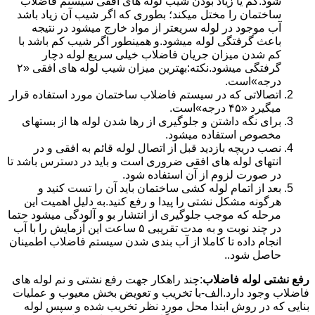
شود.کم یا زیاد بودن شیب لوله های افقی سیستم فاضلاب
ساختمان را مختل میکند؛ بطوری که اگر شیب آن زیاد باشد
آب موجود در لوله سریعتر از مواد خارج میشود در نتیجه
باعث گرفتگی لوله میشود.و همینطور اگر شیب کم باشد با
کم شدن میزان جریان فاضلاب خیلی سریع لوله دچار
گرفتگی میشود.نکته:بهترین میزان شیب لوله های افقی «۲
درجه»است.
اتصالاتی که در سیستم فاضلاب ساختمان مورد استفاده قرار
میگیرد «۴۵ درجه»است.
برای نگه داشتن و جلوگیری از رها شدن لوله ها از بستهای
مخصوص استفاده میشود.
نصب دریچه بازدید قبل از اتصال لوله قائم به افقی و در
انتهای لوله های افقی ضروری است و باید در دسترس باشد تا
در صورت لزوم از آن استفاده شود.
بعد از اتمام لوله کشی ساختمان باید آن را تست کنید و
هرگونه مشکل نشتی را پیدا و رفع کنید.به دلیل اهمیت این
مرحله که موجب جلوگیری از انتشار بو و آلودگی میشود حتما
در چند نوبت و به مدت تقریبی ۵ ساعت این آزمایش را با آب
انجام داده تا کاملا از آب بندی شدن سیستم فاضلاب اطمینان
حاصل شود..
رفع نشتی لوله فاضلاب
:چند راهکار جهت رفع نشتی و نم لوله های
فاضلاب وجود دارد.الف-با تخریب و تعویض بخش معیوب و عملیات
بنایی که در روش ابتدا محل مورد نظر تخریب شده و سپس لوله