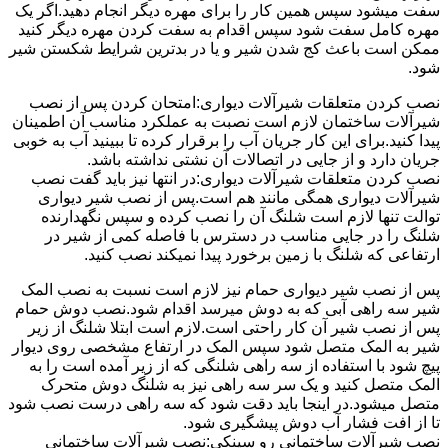
سفت میشود سپس همین کار را برای مهره دیگر انجام دهید.اگر یک
مهره کامل سفت شود سپس اقدام به سفت کردن مهره دیگر کنید
ممکن است باعث کج شدن شیر و یا در بدترین شرایط شکستن شیر
شود.
نصب کردن متعلقات شیرآلات دیواری:امتحان کردن پس از نصب
شیرآلات ساختمان لازم است نصبت به عملکرد مناسب آن اطمینان
پیدا کنید.برای این کار جریان آب را برقرار کرده تا ببینید آب به خوبی
جریان دارد و از جایی در اتصالات آن نشتی نداشته باشد.
نصب کردن متعلقات شیرآلات دیواری:در انتها نیز باید گفت نصب
شیرآلات دیواری همگی مانند هم است.پس از نصب شیر دیواری
توالت تنها لازم است شلنگ آن را نصب کرده و سپس نگهدارنده
شلنگ را در جایی مناسب در دسترس با فاصله کمی از شیر در
ارتفاعی که شلنگ با زمین برخورد پیدا نمیکند نصب کنید.
پس از نصب شیر دیواری حمام نیز لازم است نسبت به نصب المک
شیر سه راهی آبی که به دوش میرسد اقدام شود.نصب دوش حمام
پس از نصب شیر آن کار راحتی است.لازم است ابتلا شلنگ از زیر
شیر به المک متصل شود سپس المک در ارتفاع مشخصی روی دیوار
پیچ شود با استفاده از سه راهی شلنگی که از زیر آمده است را به
المک متصل کنید و یک سر سه راهی نیز به شلنگ دوش متحرک
متصل میشود.در اینجا باید دقت شود که سه راهی درست نصب شود
تا از افت فشار آب دوش پیشگیری شود.
نصب شیرآلات ساختمانی رو سینکی:نصب شیرآلات ساختمانی