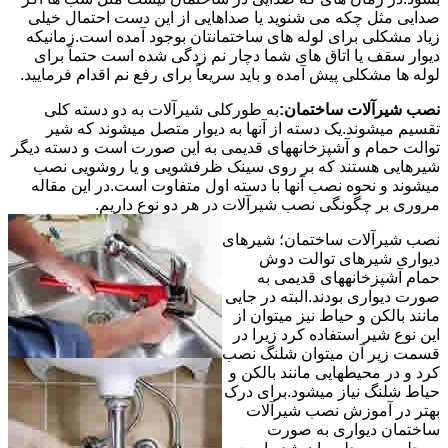
صدایی مثل چکه می شنوید یا صداهایی از این دست احتمال خیلی
زیاد مشکلی برای لوله های ساختمانتان بوجود آمده است.زمانیکه
دیوار سقف یا اتاق های شما دچار نم زدگی شده است حتماً برای
لوله ها مشکلی پیش آمده و باید سریعاً برای رفع نم اقدام فرمایید.
نصب شیرآلات ساختمان:
به طورکلی شیرآلات به دو دسته کلی
تقسیم میشوند.یک دسته از آنها به دیوار متصل میشوند که شیر
توالت حمام و آشپزخانههای قدیمی به این صورت است و دسته دیگر
شیرهایی هستند که بر روی سینک ظرفشویی و یا روشویی نصب
میشوند و نحوه نصب آنها با دسته اول متفاوت است.در این مقاله
مروری بر چگونگی نصب شیرآلات در هر دو نوع داریم.
نصب شیرآلات ساختمان؛ شیرهای
دیواری شیرهای توالت دوش
حمام آشپزخانههای قدیمی به
صورت دیواری بودند.البته در جایی
مانند بالکن و حیاط نیز میتوان از
این نوع شیر استفاده کرد زیرا در
قسمت زیر آن میتوان شلنگ نصب
کرد و در محیطهایی مانند بالکن و
حیاط شلنگ نیاز میشود.برای درک
بهتر در آموزش نصب شیرآلات
ساختمان دیواری به صورت