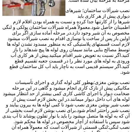
مرحله به مرحله بیان شده است.
نصب شیرآلات ساختمان؛ شیرهای
دیواری پیش از هر کاری باید
شیرها را از کارتنها جدا کرده و نسبت به همراه بودن اقلام لازم
اطمینان حاصل شود.معمولاً همراه شیرآلات ساختمان پولکی و لنگی
مخصوص به آن شیر وجود دارد.در مرحله آماده سازی اگر برای
اولین بار پس از ساخت یا نوسازی اقدام به نصب شیرآلات میشود
لازم است قسمتهای پلاستیکی که به منظور مسدود نشدن لوله ها
توسط مصالح بنایی مانند سیمان روی لوله ها پیچ شدهاند را باز
کنید.اگر نسبت به تعویض شیر اقدام میکنید.پیش از هر کاری آب
ورودی به لوله های مورد نظر را در قسمت جعبه تقسیم قطع
کنید.اگر سیستم قدیمی است به ناچار باید آب کل ساختمان قطع
شود.
نصب بوشن مغزی:بهطور کلی لوله گذاری و اجرای تأسیسات
مکانیکی پیش از نازک کاری انجام میشود و گاهی در این مرحله
ضخامت دیوار با اجرای کاشی کاری کمی بیشتر از حد انتظار میشود
لوله های آب داخل دیوار میمانند.در این بخش لازم است پیش از
نصب شیر بوشن مغزی نصب شود تا کمی لوله ها به بیرون بیایند و
نصب شیر راحتتر انجام شود.برای نصب بوشن لازم است بخشی از
آن که به لوله ها متصل میشود را باید با نوار تفلون پوشاند تا آب بندی
شود سپس با استفاده از آچار مخصوص در لوله ها محکم شود.
نصب لنگی:لنگی قسمتی از شیرآلات است که معمولاً همراه آن