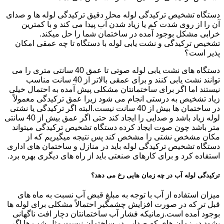
دستگاه تشخیص ترکیدگی لوله محل دقیق ترکیدگی لوله ها و صدای
آن را از روی شدت کم یا زیاد شدن آب پیدا می کند و با کمترین
خرابی مشکل بوجود آمده در ساختمان شما را حل میکند.
تشخیص ترکیدگی و نشت یابی لوله با دستگاه تا چه عمقی امکان
پذیر است؟
دستگاه های نشت یابی لوله صوتی تا عمق 40 سانتی متری را می
توانند نشت یابی کنند و برای عمقی بالاتر از 40 سانت مناسب
نیستند اما اگر برای ساختمانتان مشکلی پیش آمده به احتمال خیلی
زیاد تشخیص به درستی انجام می شود زیرا عمق ترکیدگی معمولاً
در ساختمان ها بیش از 40 سانت نیست.البته اگر ترکیدگی یا نشتی
لوله زیاد باشد و صدایی را ایجاد کند حتی اگر عمق بیش از 40 سانتی
متر باشد چون صوت ایجاد کرده دستگاه تشخیص ترکیدگی میتواند
مکان مشخص نشتی را مشخص کند پس نتیجه میگیریم که از
دستگاه تشخیص ترکیدگی لوله باید در منازل و ساختمان های اداری
استفاده کرد و برای کارهای صنعتی باید از راه های دیگری بهره برد.
ترکیدگی لوله آب در چه زمان هایی رخ می دهد؟
میزان استفاده از آب با توجه به مبلغ قبض آب نسبت به ماه های
قبل تر که در صورت افزایش چشمگیر احتمالاً مشکلی برای لوله ها
بوجود آمده است.زمانیکه فشار آب ساختمانتان دچار افت ناگهانی
بشود.در زمان های که صدایی در ساختمان نیست مثل شب ها اگر