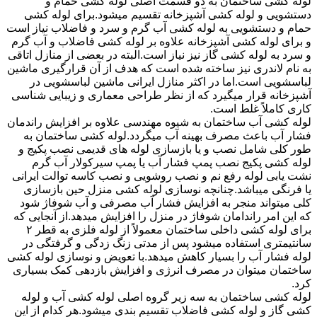
لوله کشی ساختمان به دو قسمت اصلی لوله کشی حمام و
دستشویی و لوله کشی آشپزخانه تقسیم میشود.برای لوله کشی
حمام و دستشویی به لوله کشی آب گرم و سرد و فاضلاب نیاز است
و برای لوله کشی آشپزخانه علاوه بر لوله کشی فاضلاب و آب گرم
و سرد به لوله کشی گاز نیز نیاز است.البته در بعضی از منازل اتاقی
به نام لاندری نیز ساخته شده است که هدف از آن قرارگیری ماشین
لباسشویی است.اما در اکثر منازل ایرانی ماشین لباسشویی در
آشپزخانه قرار میگیرد که از نظر طراحی معماری و زیبایی شناسی
کاری کاملاً غلط است.
لوله کشی آب ساختمان به شیوه مهندسی علاوه بر افزایش راندمان
فشار آب باعث مصرف بهینه آب میگردد.لوله کشی ساختمان به
طور کلی شامل نصب و یا بازسازی لوله های قدیمی نصب پکیج و
لوله کشی پکیج نصب پمپ فشار آب یا پمپ سیرکولار آب گرم
نشت یابی لوله رفع نم و نصب روشویی و نصب کاسه توالت ایرانی
یا فرنگی میباشد.چنانچه نوسازی لوله کشی منزل حین بازسازی
کلی میتواند منجر به افزایش فشار آب مصرفی و آب شوفاژ شود
که این امر راندامان شوفاژ در منزل را افزایش میدهد.از آنجایی که
برای لوله کشی داخلی ساختمان معمولاً از لوله فلزی به قطر ۲
سانتیمتری استفاده میشود پس از مدتی زنگ زدگی و گرفتگی در
لوله فشار آب را بسیار کاهش میدهد.با تعویض و نوسازی لوله کشی
ساختمان میتوان در مصرف انرژی و افزایش بازدهی کمک بسیاری
کرد.
لوله کشی ساختمان به سه زیر گروه اصلی لوله کشی آب و لوله
کشی گاز و لوله کشی فاضلاب تقسیم بندی میشود.هر کدام از این