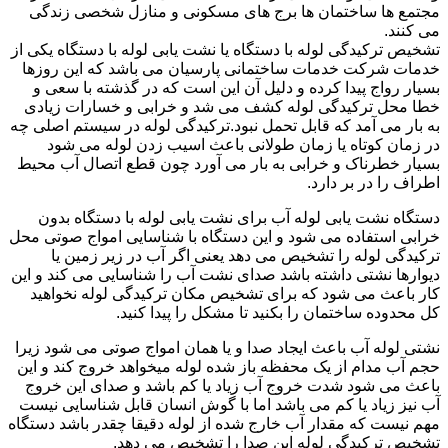
مجتمع ها ساختمان ها برج های مسکونی و منازل شخصی زندگی
می کنند.
تشخیص ترکیدگی لوله با دستگاه یا نشت یابی لوله با دستگاه یکی از
خدمات شرکت خدمات ساختمانی پارسیان می باشد که این روزها
بسیار رواج پیدا کرده و دلیل آن این است که در گذشته با سعی و
خطا محل ترکیدگی لوله کشف می شد و خرابی و خسارات زیادی
به بار می آمد که قابل تحمل نبود.ترکیدگی لوله در سیستم اصلی چه
در زمان کوتاه یا زمان طولانی باعث اسیب زدن لوله می شود
بسیار خطرناک و خرابی به بار می آورد چون قطع اتصال آب محیط
اطراف را در بر دارد.
دستگاه نشت یابی لوله آب برای نشت یابی لوله با دستگاه بدون
خرابی استفاده می شود و این دستگاه با شناسایی امواج صوتی محل
ترکیدگی لوله را تشخیص می دهد یعنی اگر آب در زیر زمین یا
دیوارها نشتی داشته باشد صدای نشت آب را شناسایی می کند و این
کار باعث می شود که برای تشخیص مکان ترکیدگی لوله نخواهید
کل محدوده ساختمان را بکنید تا مشکل را پیدا کنید.
نشتی لوله آب باعث ایجاد صدا و یا همان امواج صوتی می شود زیرا
حجم آب مدام از یک محفظه باز شده لوله میخواهد خروج کند و این
باعث می شود شدت خروج آب زیاد یا کم باشد و صدای این خروج
آب نیز زیاد یا کم می باشد اما با گوش انسان قابل شناسایی نیست
مهم نیست که مقدار آب خارج شده از لوله دقیقا چقدر باشد دستگاه
تشخیص ترکیدگی لوله این صدا را تشخیص می دهد.