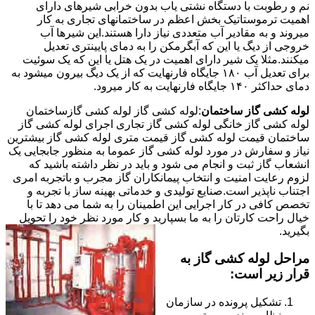
نم و رطوبت با دستگاه نشتی یاب بدون خرابی شیرهای دارای
اهمیت ترموستاتیک بخش اعظم در ساختمانهای تجاری به کار
میروند و به مقادیر آب متعددی نیاز دارا هستند.این شیرها آب
خروجی از دیگ یا این که آبگرمکن را به دمای پایینتری تعدیل
میکنند.مثلا یک شیر دارای اهمیت در یک هتل یا این که یک سوئیت
برای تعدیل آب ۱۸۰ جایگاه فارنهایت که از یک دیگ بیرون میشود به
دمای حداکثر ۱۴۰ جایگاه فارنهایت به کار میرود.
لوله کشی گاز ساختمان
:لوله کشی گاز لوله کشی گازساختمان
لوله کشی گاز خانگی لوله کشی گاز تجاری اجرای لوله کشی گاز
ساختمان قیمت لوله کشی گاز قیمت متری لوله کشی گاز بیشترین
نیاز و سفارش در مورد لوله کشی گاز عموما به منظور جابجایی یک
انشعاب گاز ثبت و انجام می شود و باید در نظر داشته باشید که
لزوم رعایت امنیت و انتخاب پیمانکاران گاز مجرب و باتجربه امری
اجتناب ناپذیر است.صنایع تولیدی و خدماتی بهینه ساز با تجربه و
تخصص کافی در کار اجرایی این اطمینان را به شما می دهد تا با
خیال راحت کارتان را به ما بسپارید و کار مورد نظر خود را تحویل
بگیرید.
مراحل لوله کشی گاز به
قرار زیر است:
تشکیل پرونده در سازمان