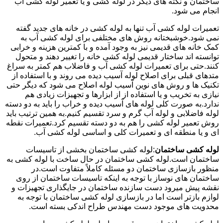
ساختمان و نکته های دیگر در لوله کشی و یا تعمیر لوله کشی آب
انجام می شود.
تعمیرات لوله کشی آب تنها به لوله کشی در خانه های جدید گفته
نمی شود.خوشبختانه روش های مختلفی برای لوله کشی آب به
کمک خانه های قدیمی نیز به وجود آمده و با کمترین هزینه و خرابی
توانسته اند ساختار قدیمی لوله کشی خانه را تغییر دهند و متحول
کنند.حتی برای تعمیرات لوله کشی آب و فاضلاب هم کمتر به سراغ
متدهای قبلی برای اصلاح لوله آسیب دیده می روند و با استفاده از
تکنیک ها و روش های نوین آسیب لوله اصلاح می شود که دیگر حتی
نیازی به تخریب و یا استفاده از از ابزارها و تجهیزات زیادی هم
ندارد.به صورت کلی لوله های آسیب دیده و خراب را باید به دو دسته
لوله فاضلابی و لوله آب گرم و سرد تقسیم کنیم.به همین ترتیب باید
روش تعمیر لوله کشی را هم به دو دسته تقسیم کرد.تعمیرات نقطه
ای و یا منطقه ای و تعمیرات کلی و اساسی لوله کشی آب.
لوله کشی ساختمان
:لوله کشی ساختمان بخشی از تاسیسات
ساختمان است.لوله کشی ساختمان در حال ساخت با لوله کشی به
منظور بازسازی ساختمان دو مسئله کاملاً متفاوت است.در
ساختمان های نوساز با توجه به اینکه تاسیسات ساختمان از روی
نقشه پیش میرود دست سازنده ساختمان در جایگذاری تجهیزات و
لوازم بازتر است اما در بازسازی لوله کشی ساختمان با توجه به
محدویت های موجود دست مهندس طراح اندکی بسته است.