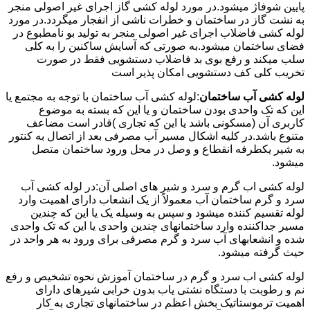
پایین شوفاژ میشود.در مورد لوله کشی گاز اجرای غیر اصولی منجر
به نشت گاز در ساختمان و خطرات ناشی از انفجار میگردد.در مورد
لوله کشی فاضلاب اجرای غیر اصولی منجر به تولید بو نامطبوع در
فضای ساختمان میشود.به صورتی که آسایش ساکنین را به کلی
سلب میکند و رفع بوی بد فاضلاب دستشویی فقط در صورت
تخریب کلی کف دستشویی امکان پذیر است
لوله کشی آب ساختمان
:لوله کشی آب ساختمان با توجه به مجتمع یا
این که تک واحدی بودن ساختمان و یا این که بسته به موضوع
کاربری آن (مسکونی باشد یا این که تجاری )قادر است مضاعف
متنوع باشد.در کلیه اشکال مسیر آب مصرفی بعد از اتصال به کنتور
به شیر یکطرفه انقطاع و وصل در محل ورود ساختمان متصل
میشود.
لوله کشی اب گرم و سرد و شیر های اصلی آن:در لوله کشی آب
سرد و گرم ساختمان آب معمولاً از یک انشعاب دارای اهمیت وارد
لوله تقسیم کننده میشود و سپس به وسیله یک یا این که چندین
مسیر جداکننده وارد ساختمانهای چندین واحدی یا این که تک واحدی
شده و انشعابهای آب سرد و گرم مصرفی برای ورود به هر واحد در
حیث گرفته میشود.
لوله کشی اب سرد و گرم در ساختمان آموزش نحوه تشخیص و رفع
نم و رطوبت با دستگاه نشتی یاب بدون خرابی شیرهای دارای
اهمیت ترموستاتیک بخش اعظم در ساختمانهای تجاری به کار