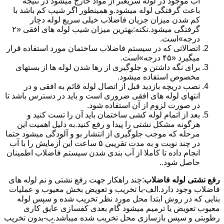
آب موجود در لوله سریعتر از مواد خارج میشود در نتیجه
باعث گرفتگی لوله میشود.و همینطور اگر شیب کم باشد با
کم شدن میزان جریان فاضلاب خیلی سریع لوله دچار
گرفتگی میشود.نکته:بهترین میزان شیب لوله های افقی «۲
درجه»است.
اتصالاتی که در سیستم فاضلاب ساختمان مورد استفاده قرار
میگیرد «۴۵ درجه»است.
برای نگه داشتن و جلوگیری از رها شدن لوله ها از بستهای
مخصوص استفاده میشود.
نصب دریچه بازدید قبل از اتصال لوله قائم به افقی و در
انتهای لوله های افقی ضروری است و باید در دسترس باشد تا
در صورت لزوم از آن استفاده شود.
بعد از اتمام لوله کشی ساختمان باید آن را تست کنید و
هرگونه مشکل نشتی را پیدا و رفع کنید.به دلیل اهمیت این
مرحله که موجب جلوگیری از انتشار بو و آلودگی میشود حتما
در چند نوبت و به مدت تقریبی ۵ ساعت این آزمایش را با آب
انجام داده تا کاملا از آب بندی شدن سیستم فاضلاب اطمینان
حاصل شود..
رفع نشتی لوله فاضلاب
:چند راهکار جهت رفع نشتی و نم لوله های
فاضلاب وجود دارد.الف-با تخریب و تعویض بخش معیوب و عملیات
بنایی که در روش ابتدا محل مورد نظر تخریب شده و سپس لوله
معیوب تعویض یا ترمیم میشود گام بعدی کفسازی عایق کاری
رطوبتی و سپس بازسازی محل تخریب شده میباشد.ب-بدون تخریب