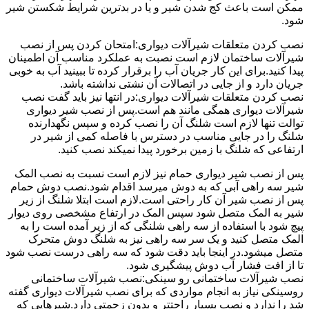
ممکن است باعث کج شدن شیر و یا در بدترین شرایط شکستن شیر
شود.
نصب کردن متعلقات شیرآلات دیواری:امتحان کردن پس از نصب
شیرآلات ساختمان لازم است نصبت به عملکرد مناسب آن اطمینان
پیدا کنید.برای این کار جریان آب را برقرار کرده تا ببینید آب به خوبی
جریان دارد و از جایی در اتصالات آن نشتی نداشته باشد.
نصب کردن متعلقات شیرآلات دیواری:در انتها نیز باید گفت نصب
شیرآلات دیواری همگی مانند هم است.پس از نصب شیر دیواری
توالت تنها لازم است شلنگ آن را نصب کرده و سپس نگهدارنده
شلنگ را در جایی مناسب در دسترس با فاصله کمی از شیر در
ارتفاعی که شلنگ با زمین برخورد پیدا نمیکند نصب کنید.
پس از نصب شیر دیواری حمام نیز لازم است نسبت به نصب المک
شیر سه راهی آبی که به دوش میرسد اقدام شود.نصب دوش حمام
پس از نصب شیر آن کار راحتی است.لازم است ابتلا شلنگ از زیر
شیر به المک متصل شود سپس المک در ارتفاع مشخصی روی دیوار
پیچ شود با استفاده از سه راهی شلنگی که از زیر آمده است را به
المک متصل کنید و یک سر سه راهی نیز به شلنگ دوش متحرک
متصل میشود.در اینجا باید دقت شود که سه راهی درست نصب شود
تا از افت فشار آب دوش پیشگیری شود.
نصب شیرآلات ساختمانی رو سینکی:نصب شیرآلات ساختمانی
روسینکی نیاز به انجام مواردی که برای نصب شیرآلات دیواری گفته
شد را ندارد و نصب بسیار راحتتر و بدون زحمتی دارد.شیرهایی که