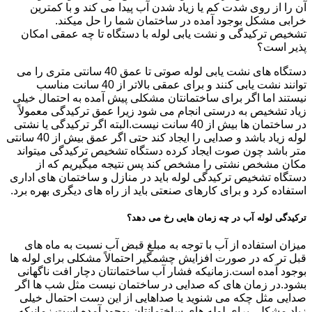
آن را از روی شدت کم یا زیاد شدن آب پیدا می کند و با کمترین
خرابی مشکل بوجود آمده در ساختمان شما را حل میکند.
تشخیص ترکیدگی و نشت یابی لوله با دستگاه تا چه عمقی امکان
پذیر است؟
دستگاه های نشت یابی لوله صوتی تا عمق 40 سانتی متری را می
توانند نشت یابی کنند و برای عمقی بالاتر از 40 سانت مناسب
نیستند اما اگر برای ساختمانتان مشکلی پیش آمده به احتمال خیلی
زیاد تشخیص به درستی انجام می شود زیرا عمق ترکیدگی معمولاً
در ساختمان ها بیش از 40 سانت نیست.البته اگر ترکیدگی یا نشتی
لوله زیاد باشد و صدایی را ایجاد کند حتی اگر عمق بیش از 40 سانتی
متر باشد چون صوت ایجاد کرده دستگاه تشخیص ترکیدگی میتواند
مکان مشخص نشتی را مشخص کند پس نتیجه میگیریم که از
دستگاه تشخیص ترکیدگی لوله باید در منازل و ساختمان های اداری
استفاده کرد و برای کارهای صنعتی باید از راه های دیگری بهره برد.
ترکیدگی لوله آب در چه زمان هایی رخ می دهد؟
میزان استفاده از آب با توجه به مبلغ قبض آب نسبت به ماه های
قبل تر که در صورت افزایش چشمگیر احتمالاً مشکلی برای لوله ها
بوجود آمده است.زمانیکه فشار آب ساختمانتان دچار افت ناگهانی
بشود.در زمان های که صدایی در ساختمان نیست مثل شب ها اگر
صدایی مثل چکه می شنوید یا صداهایی از این دست احتمال خیلی
زیاد مشکلی برای لوله های ساختمانتان بوجود آمده است.زمانیکه