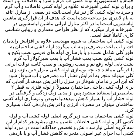
حمام و دستشویی به لوله کشی آب گرم و سرد و فاضلاب نیاز است
و برای لوله کشی آشپزخانه علاوه بر لوله کشی فاضلاب و آب گرم
و سرد به لوله کشی گاز نیز نیاز است.البته در بعضی از منازل اتاقی
به نام لاندری نیز ساخته شده است که هدف از آن قرارگیری ماشین
لباسشویی است.اما در اکثر منازل ایرانی ماشین لباسشویی در
آشپزخانه قرار میگیرد که از نظر طراحی معماری و زیبایی شناسی
کاری کاملاً غلط است.
لوله کشی آب ساختمان به شیوه مهندسی علاوه بر افزایش راندمان
فشار آب باعث مصرف بهینه آب میگردد.لوله کشی ساختمان به
طور کلی شامل نصب و یا بازسازی لوله های قدیمی نصب پکیج و
لوله کشی پکیج نصب پمپ فشار آب یا پمپ سیرکولار آب گرم
نشت یابی لوله رفع نم و نصب روشویی و نصب کاسه توالت ایرانی
یا فرنگی میباشد.چنانچه نوسازی لوله کشی منزل حین بازسازی
کلی میتواند منجر به افزایش فشار آب مصرفی و آب شوفاژ شود
که این امر راندامان شوفاژ در منزل را افزایش میدهد.از آنجایی که
برای لوله کشی داخلی ساختمان معمولاً از لوله فلزی به قطر ۲
سانتیمتری استفاده میشود پس از مدتی زنگ زدگی و گرفتگی در
لوله فشار آب را بسیار کاهش میدهد.با تعویض و نوسازی لوله کشی
ساختمان میتوان در مصرف انرژی و افزایش بازدهی کمک بسیاری
کرد.
لوله کشی ساختمان به سه زیر گروه اصلی لوله کشی آب و لوله
کشی گاز و لوله کشی فاضلاب تقسیم بندی میشود.هر کدام از این
سه گروه اصلی نیازمند دانش و تخصص جداگانه است.در مورد لوله
کشی آب اجرای غیر اصولی منجر به کاهش فشار آب و یا بازدهی