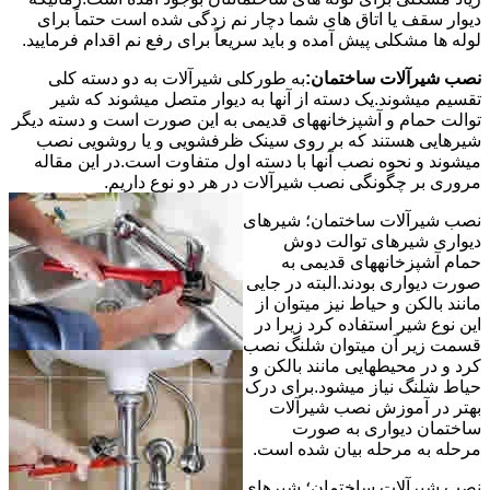
دیوار سقف یا اتاق های شما دچار نم زدگی شده است حتماً برای
لوله ها مشکلی پیش آمده و باید سریعاً برای رفع نم اقدام فرمایید.
نصب شیرآلات ساختمان:
به طورکلی شیرآلات به دو دسته کلی
تقسیم میشوند.یک دسته از آنها به دیوار متصل میشوند که شیر
توالت حمام و آشپزخانههای قدیمی به این صورت است و دسته دیگر
شیرهایی هستند که بر روی سینک ظرفشویی و یا روشویی نصب
میشوند و نحوه نصب آنها با دسته اول متفاوت است.در این مقاله
مروری بر چگونگی نصب شیرآلات در هر دو نوع داریم.
نصب شیرآلات ساختمان؛ شیرهای
دیواری شیرهای توالت دوش
حمام آشپزخانههای قدیمی به
صورت دیواری بودند.البته در جایی
مانند بالکن و حیاط نیز میتوان از
این نوع شیر استفاده کرد زیرا در
قسمت زیر آن میتوان شلنگ نصب
کرد و در محیطهایی مانند بالکن و
حیاط شلنگ نیاز میشود.برای درک
بهتر در آموزش نصب شیرآلات
ساختمان دیواری به صورت
مرحله به مرحله بیان شده است.
نصب شیرآلات ساختمان؛ شیرهای