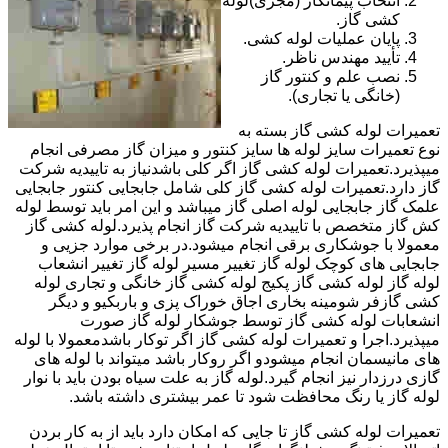
انتخاب پیمانکار (مجری)لوله
کشی گاز.
پایان عملیات لوله کشی.
تأیید مهندس ناظر.
نصب علم و کنتور گاز
(خانگی یا تجاری).
تعمیرات لوله کشی گاز بسته به
نوع تعمیرات سایز لوله ها سایز کنتور و میزان گاز مصرفی انجام
میپذیرد.تعمیرات لوله کشی گاز اگر کلی باشدنیاز به تاییدیه شرکت
گاز دارد.تعمیرات لوله کشی گاز کلی شامل جابجایی کنتور جابجایی
علمک گاز جابجایی لوله اصلی گاز میباشد و این امر باید توسط لوله
کش گاز متخصص با تاییدیه شرکت گاز انجام پذیرد.لوله کشی گاز
معمولا با جوشکاری برقی انجام میشود.در برخی موارد جزیی و
جابجایی های کوچک لوله گاز تغییر مسیر لوله گاز تغییر انشعاب
لوله گاز لوله کشی گاز پکیج لوله کشی گاز خانگی و تجاری لوله
کشی گازفر شومینه بخاری اجاق خوراک پزی و باربکیو و دیگر
انشعابات لوله کشی گاز توسط جوشکار لوله گاز صورت
میپذیرد.اجرا و تعمیرات لوله کشی گاز اگر توکار باشدمعمولا با لوله
های مانیسمان انجام میشودو اگر روکار باشد میتواند با لوله های
گازی درزدار نیز انجام گیرد.لوله گاز به علت سیاه بودن باید با نوار
لوله گاز یا رنگ محافظت شود تا عمر بیشتری داشته باشد.
تعمیرات لوله کشی گاز تا جایی که امکان دارد باید از به کار بردن