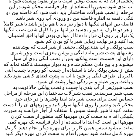
بخشی از آن که به سمت بوشن است با نوار تفلون پوشیده شود تا
آب بندی شود.سپس با استفاده از آچار فرانسه محکم شود.در این
مرحله از نصب شیرآلات ساختمان باید دقت شود که فاصله بین دو
لنگی دقیقه به اندازه فاصله بین دو ورودی آب روی شیر باشد
فاصله بین انتهای لنگیها تا دیوار نیز باید با هم برابر باشد تا شیر کاملاً
از هر دو طرف به دیوار بچسبد.در انتها نیز با کامل شدن نصب لنگیها
یک تراز بر روی آن قرار داده تا از موازی بودن آنها با افق اطمینان
پیدا کنید و در نهایت زیبایی شیر با کج بودن کم نشود.
نصب پولکی و آب بندی:پولکی بخشی از شیر است که پوشاننده
زشتیهای پشت شیر مانند لنگی و بوشن مغزی است و هر شیری
دارای این قسمت است.پولکیها پس از نصب لنگی روی آن سوار
میشوند و با پیچ دادن محکم شده و به دیوار میچسبند.ناگفته نماند که
پیش از بستن پولکی باید با استفاده از چسب آکواریوم یا چسب آنتی
باکتریال اطراف لنگی پر شود تا آب به پشت فضای کاشی نفوذ نکند
و باعث بروز طبله و نم زدگی دیوار پشت آن نشود.
نصب شیر:پس از آب بندی با چسب و نصب پولکی حالا نوبت به
نصب شیر میرسد.در نصب شیرآلات ساختمان این مرحله از مراحل
حساس است.برای نصب شیر باید ابتدا واشرها را در جای خود
محکم کنید و شیر را روی لنگیها سوار کنید و مهرههای آن را با دست
سفت کنید تا شیر بایستد.سپس با استفاده از آچار فرانسه به صورت
یکییکی اقدام به سفت کردن مهرهها کنید.منظور از سفت کردن
مهرهها این است که ابتدا با استفاده از آچار فرانسه یک مهره کمی
سفت میشود سپس همین کار را برای مهره دیگر انجام دهید.اگر یک
مهره کامل سفت شود سپس اقدام به سفت کردن مهره دیگر کنید