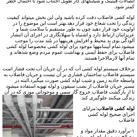
اتصالات فیتینگ و شیلنگهای گاز طویل اجتناب شود تا احتمال خطر
کمتر شود.
لوله کشی فاضلاب دقت کرده باشید ولی این بخش میتواند کیفیت
زندگی را تحت شعاع خود قرار دهد.بهتر است این موضوع را در
اولویت خود قرار دهید چون به طور مستقیم با سلامت شما و
عزیزانتان ارتباط دارد و اشتباه یا سهلانگاری در اجرای آن انتشار
آلودگی بوی بد محیط و افزایش هزینهها در بلند مدت را موجب
میشود.تمام آییننامهها موجود برای لوله کشی مخصوصا لوله کشی
فاضلاب برای حفظ ایمنی و بهداشت عموم مردم وضع شدهاند و
تمام آنها لازمالاجرا هستند.
برخلاف سیستم لوله کشی آب که در آن جریان آب تحت فشار است
سیستم فاضلاب ساختمان فشاری بر آن نیست و جریان فاضلاب به
واسطه جاذبه زمین و شیب لوله کشی صورت میگیرد.البته در
مسیر جریان فاضلاب از نصب سیفون و لوله تهویه استفاده میشود
تا از بازگشت فاضلاب خروج گاز سمی و موجوداتی موزی که در آن
زندگی میکنند جلوگیری کند.
لوله کشی فاضلاب:
مزایای
اجرای صحیح لوله کشی
فاضلاب
۱-برآورد دقیق مقدار مواد و
مصالح مورد نیاز اجرای پروژه