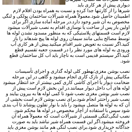
دیواری پیش از هر کاری باید
شیرها را از کارتنها جدا کرده و نسبت به همراه بودن اقلام لازم
اطمینان حاصل شود.معمولاً همراه شیرآلات ساختمان پولکی و لنگی
مخصوص به آن شیر وجود دارد.در مرحله آماده سازی اگر برای
اولین بار پس از ساخت یا نوسازی اقدام به نصب شیرآلات میشود
لازم است قسمتهای پلاستیکی که به منظور مسدود نشدن لوله ها
توسط مصالح بنایی مانند سیمان روی لوله ها پیچ شدهاند را باز
کنید.اگر نسبت به تعویض شیر اقدام میکنید.پیش از هر کاری آب
ورودی به لوله های مورد نظر را در قسمت جعبه تقسیم قطع
کنید.اگر سیستم قدیمی است به ناچار باید آب کل ساختمان قطع
شود.
نصب بوشن مغزی:بهطور کلی لوله گذاری و اجرای تأسیسات
مکانیکی پیش از نازک کاری انجام میشود و گاهی در این مرحله
ضخامت دیوار با اجرای کاشی کاری کمی بیشتر از حد انتظار میشود
لوله های آب داخل دیوار میمانند.در این بخش لازم است پیش از
نصب شیر بوشن مغزی نصب شود تا کمی لوله ها به بیرون بیایند و
نصب شیر راحتتر انجام شود.برای نصب بوشن لازم است بخشی از
آن که به لوله ها متصل میشود را باید با نوار تفلون پوشاند تا آب بندی
شود سپس با استفاده از آچار مخصوص در لوله ها محکم شود.
نصب لنگی:لنگی قسمتی از شیرآلات است که معمولاً همراه آن
فروخته میشود.اگر این قسمت همراه شیر نباشد باید به صورت
جداگانه خریداری شود.برای نصب لنگی هم مانند بوشن مغزی باید