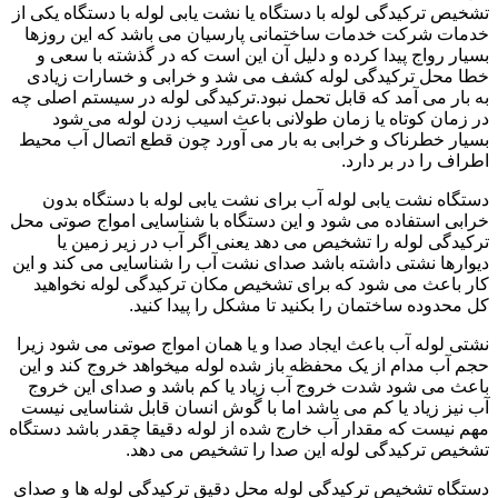
تشخیص ترکیدگی لوله با دستگاه یا نشت یابی لوله با دستگاه یکی از
خدمات شرکت خدمات ساختمانی پارسیان می باشد که این روزها
بسیار رواج پیدا کرده و دلیل آن این است که در گذشته با سعی و
خطا محل ترکیدگی لوله کشف می شد و خرابی و خسارات زیادی
به بار می آمد که قابل تحمل نبود.ترکیدگی لوله در سیستم اصلی چه
در زمان کوتاه یا زمان طولانی باعث اسیب زدن لوله می شود
بسیار خطرناک و خرابی به بار می آورد چون قطع اتصال آب محیط
اطراف را در بر دارد.
دستگاه نشت یابی لوله آب برای نشت یابی لوله با دستگاه بدون
خرابی استفاده می شود و این دستگاه با شناسایی امواج صوتی محل
ترکیدگی لوله را تشخیص می دهد یعنی اگر آب در زیر زمین یا
دیوارها نشتی داشته باشد صدای نشت آب را شناسایی می کند و این
کار باعث می شود که برای تشخیص مکان ترکیدگی لوله نخواهید
کل محدوده ساختمان را بکنید تا مشکل را پیدا کنید.
نشتی لوله آب باعث ایجاد صدا و یا همان امواج صوتی می شود زیرا
حجم آب مدام از یک محفظه باز شده لوله میخواهد خروج کند و این
باعث می شود شدت خروج آب زیاد یا کم باشد و صدای این خروج
آب نیز زیاد یا کم می باشد اما با گوش انسان قابل شناسایی نیست
مهم نیست که مقدار آب خارج شده از لوله دقیقا چقدر باشد دستگاه
تشخیص ترکیدگی لوله این صدا را تشخیص می دهد.
دستگاه تشخیص ترکیدگی لوله محل دقیق ترکیدگی لوله ها و صدای