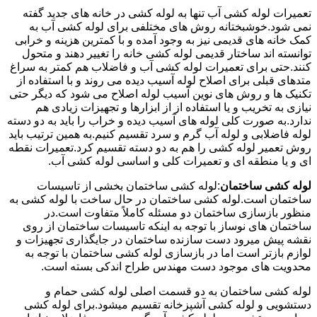
تعمیرات لوله کشی آب تنها به لوله کشی در خانه های جدید گفته
نمی شود.خوشبختانه روش های مختلفی برای لوله کشی آب به
کمک خانه های قدیمی نیز به وجود آمده و با کمترین هزینه و خرابی
توانسته اند ساختار قدیمی لوله کشی خانه را تغییر دهند و متحول
کنند.حتی برای تعمیرات لوله کشی آب و فاضلاب هم کمتر به سراغ
متدهای قبلی برای اصلاح لوله آسیب دیده می روند و با استفاده از
تکنیک ها و روش های نوین آسیب لوله اصلاح می شود که دیگر حتی
نیازی به تخریب و یا استفاده از از ابزارها و تجهیزات زیادی هم
ندارد.به صورت کلی لوله های آسیب دیده و خراب را باید به دو دسته
لوله فاضلابی و لوله آب گرم و سرد تقسیم کنیم.به همین ترتیب باید
روش تعمیر لوله کشی را هم به دو دسته تقسیم کرد.تعمیرات نقطه
ای و یا منطقه ای و تعمیرات کلی و اساسی لوله کشی آب.
لوله کشی ساختمان
:لوله کشی ساختمان بخشی از تاسیسات
ساختمان است.لوله کشی ساختمان در حال ساخت با لوله کشی به
منظور بازسازی ساختمان دو مسئله کاملاً متفاوت است.در
ساختمان های نوساز با توجه به اینکه تاسیسات ساختمان از روی
نقشه پیش میرود دست سازنده ساختمان در جایگذاری تجهیزات و
لوازم بازتر است اما در بازسازی لوله کشی ساختمان با توجه به
محدویت های موجود دست مهندس طراح اندکی بسته است.
لوله کشی ساختمان به دو قسمت اصلی لوله کشی حمام و
دستشویی و لوله کشی آشپزخانه تقسیم میشود.برای لوله کشی