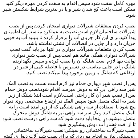
مهره کامل سفت شود سپس اقدام به سفت کردن مهره دیگر کنید
ممکن است باعث کج شدن شیر و یا در بدترین شرایط شکستن شیر
شود.
نصب کردن متعلقات شیرآلات دیواری:امتحان کردن پس از نصب
شیرآلات ساختمان لازم است نصبت به عملکرد مناسب آن اطمینان
پیدا کنید.برای این کار جریان آب را برقرار کرده تا ببینید آب به خوبی
جریان دارد و از جایی در اتصالات آن نشتی نداشته باشد.
نصب کردن متعلقات شیرآلات دیواری:در انتها نیز باید گفت نصب
شیرآلات دیواری همگی مانند هم است.پس از نصب شیر دیواری
توالت تنها لازم است شلنگ آن را نصب کرده و سپس نگهدارنده
شلنگ را در جایی مناسب در دسترس با فاصله کمی از شیر در
ارتفاعی که شلنگ با زمین برخورد پیدا نمیکند نصب کنید.
پس از نصب شیر دیواری حمام نیز لازم است نسبت به نصب المک
شیر سه راهی آبی که به دوش میرسد اقدام شود.نصب دوش حمام
پس از نصب شیر آن کار راحتی است.لازم است ابتلا شلنگ از زیر
شیر به المک متصل شود سپس المک در ارتفاع مشخصی روی دیوار
پیچ شود با استفاده از سه راهی شلنگی که از زیر آمده است را به
المک متصل کنید و یک سر سه راهی نیز به شلنگ دوش متحرک
متصل میشود.در اینجا باید دقت شود که سه راهی درست نصب شود
تا از افت فشار آب دوش پیشگیری شود.
نصب شیرآلات ساختمانی رو سینکی:نصب شیرآلات ساختمانی
روسینکی نیاز به انجام مواردی که برای نصب شیرآلات دیواری گفته