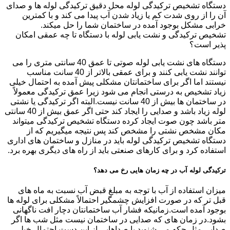
دستگاه تشخیص ترکیدگی لوله محل دقیق ترکیدگی لوله ها و صدای
آن را از روی شدت کم یا زیاد شدن آب پیدا می کند و با کمترین
خرابی مشکل بوجود آمده در ساختمان شما را حل میکند.
تشخیص ترکیدگی و نشت یابی لوله با دستگاه تا چه عمقی امکان
پذیر است؟
دستگاه های نشت یابی لوله صوتی تا عمق 40 سانتی متری را می
توانند نشت یابی کنند و برای عمقی بالاتر از 40 سانت مناسب
نیستند اما اگر برای ساختمانتان مشکلی پیش آمده به احتمال خیلی
زیاد تشخیص به درستی انجام می شود زیرا عمق ترکیدگی معمولاً
در ساختمان ها بیش از 40 سانت نیست.البته اگر ترکیدگی یا نشتی
لوله زیاد باشد و صدایی را ایجاد کند حتی اگر عمق بیش از 40 سانتی
متر باشد چون صوت ایجاد کرده دستگاه تشخیص ترکیدگی میتواند
مکان مشخص نشتی را مشخص کند پس نتیجه میگیریم که از
دستگاه تشخیص ترکیدگی لوله باید در منازل و ساختمان های اداری
استفاده کرد و برای کارهای صنعتی باید از راه های دیگری بهره برد.
ترکیدگی لوله آب در چه زمان هایی رخ می دهد؟
میزان استفاده از آب با توجه به مبلغ قبض آب نسبت به ماه های
قبل تر که در صورت افزایش چشمگیر احتمالاً مشکلی برای لوله ها
بوجود آمده است.زمانیکه فشار آب ساختمانتان دچار افت ناگهانی
بشود.در زمان های که صدایی در ساختمان نیست مثل شب ها اگر
صدایی مثل چکه می شنوید یا صداهایی از این دست احتمال خیلی