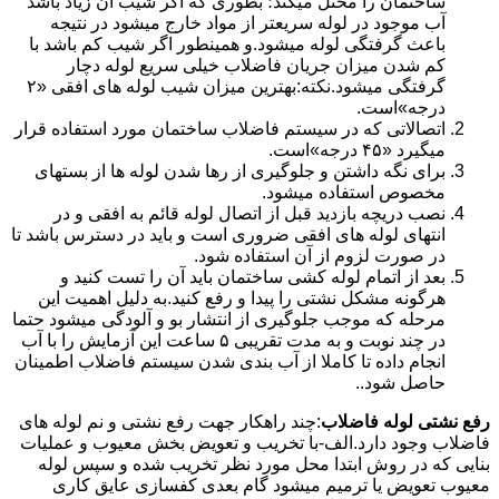
ساختمان را مختل میکند؛ بطوری که اگر شیب آن زیاد باشد
آب موجود در لوله سریعتر از مواد خارج میشود در نتیجه
باعث گرفتگی لوله میشود.و همینطور اگر شیب کم باشد با
کم شدن میزان جریان فاضلاب خیلی سریع لوله دچار
گرفتگی میشود.نکته:بهترین میزان شیب لوله های افقی «۲
درجه»است.
اتصالاتی که در سیستم فاضلاب ساختمان مورد استفاده قرار
میگیرد «۴۵ درجه»است.
برای نگه داشتن و جلوگیری از رها شدن لوله ها از بستهای
مخصوص استفاده میشود.
نصب دریچه بازدید قبل از اتصال لوله قائم به افقی و در
انتهای لوله های افقی ضروری است و باید در دسترس باشد تا
در صورت لزوم از آن استفاده شود.
بعد از اتمام لوله کشی ساختمان باید آن را تست کنید و
هرگونه مشکل نشتی را پیدا و رفع کنید.به دلیل اهمیت این
مرحله که موجب جلوگیری از انتشار بو و آلودگی میشود حتما
در چند نوبت و به مدت تقریبی ۵ ساعت این آزمایش را با آب
انجام داده تا کاملا از آب بندی شدن سیستم فاضلاب اطمینان
حاصل شود..
رفع نشتی لوله فاضلاب
:چند راهکار جهت رفع نشتی و نم لوله های
فاضلاب وجود دارد.الف-با تخریب و تعویض بخش معیوب و عملیات
بنایی که در روش ابتدا محل مورد نظر تخریب شده و سپس لوله
معیوب تعویض یا ترمیم میشود گام بعدی کفسازی عایق کاری