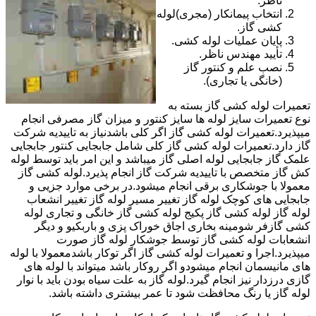
ناظر.
انتخاب پیمانکار (مجری)لوله
کشی گاز.
پایان عملیات لوله کشی.
تأیید مهندس ناظر.
نصب علم و کنتور گاز
(خانگی یا تجاری).
تعمیرات لوله کشی گاز بسته به
نوع تعمیرات سایز لوله ها سایز کنتور و میزان گاز مصرفی انجام
میپذیرد.تعمیرات لوله کشی گاز اگر کلی باشدنیاز به تاییدیه شرکت
گاز دارد.تعمیرات لوله کشی گاز کلی شامل جابجایی کنتور جابجایی
علمک گاز جابجایی لوله اصلی گاز میباشد و این امر باید توسط لوله
کش گاز متخصص با تاییدیه شرکت گاز انجام پذیرد.لوله کشی گاز
معمولا با جوشکاری برقی انجام میشود.در برخی موارد جزیی و
جابجایی های کوچک لوله گاز تغییر مسیر لوله گاز تغییر انشعاب
لوله گاز لوله کشی گاز پکیج لوله کشی گاز خانگی و تجاری لوله
کشی گازفر شومینه بخاری اجاق خوراک پزی و باربکیو و دیگر
انشعابات لوله کشی گاز توسط جوشکار لوله گاز صورت
میپذیرد.اجرا و تعمیرات لوله کشی گاز اگر توکار باشدمعمولا با لوله
های مانیسمان انجام میشودو اگر روکار باشد میتواند با لوله های
گازی درزدار نیز انجام گیرد.لوله گاز به علت سیاه بودن باید با نوار
لوله گاز یا رنگ محافظت شود تا عمر بیشتری داشته باشد.