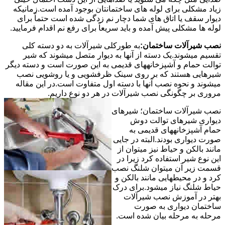
زیاد مشکلی برای لوله های ساختمانتان بوجود آمده است.زمانیکه
دیوار سقف یا اتاق های شما دچار نم زدگی شده است حتماً برای
لوله ها مشکلی پیش آمده و باید سریعاً برای رفع نم اقدام فرمایید.
نصب شیرآلات ساختمان:
به طورکلی شیرآلات به دو دسته کلی
تقسیم میشوند.یک دسته از آنها به دیوار متصل میشوند که شیر
توالت حمام و آشپزخانههای قدیمی به این صورت است و دسته دیگر
شیرهایی هستند که بر روی سینک ظرفشویی و یا روشویی نصب
میشوند و نحوه نصب آنها با دسته اول متفاوت است.در این مقاله
مروری بر چگونگی نصب شیرآلات در هر دو نوع داریم.
نصب شیرآلات ساختمان؛ شیرهای
دیواری شیرهای توالت دوش
حمام آشپزخانههای قدیمی به
صورت دیواری بودند.البته در جایی
مانند بالکن و حیاط نیز میتوان از
این نوع شیر استفاده کرد زیرا در
قسمت زیر آن میتوان شلنگ نصب
کرد و در محیطهایی مانند بالکن و
حیاط شلنگ نیاز میشود.برای درک
بهتر در آموزش نصب شیرآلات
ساختمان دیواری به صورت
مرحله به مرحله بیان شده است.