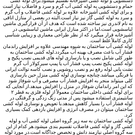
دستشویی و لوله کشی آشپزخانه تقسیم میشود.برای لوله کشی
حمام و دستشویی به لوله کشی آب گرم و سرد و فاضلاب نیاز است
و برای لوله کشی آشپزخانه علاوه بر لوله کشی فاضلاب و آب گرم
و سرد به لوله کشی گاز نیز نیاز است.البته در بعضی از منازل اتاقی
به نام لاندری نیز ساخته شده است که هدف از آن قرارگیری ماشین
لباسشویی است.اما در اکثر منازل ایرانی ماشین لباسشویی در
آشپزخانه قرار میگیرد که از نظر طراحی معماری و زیبایی شناسی
کاری کاملاً غلط است.
لوله کشی آب ساختمان به شیوه مهندسی علاوه بر افزایش راندمان
فشار آب باعث مصرف بهینه آب میگردد.لوله کشی ساختمان به
طور کلی شامل نصب و یا بازسازی لوله های قدیمی نصب پکیج و
لوله کشی پکیج نصب پمپ فشار آب یا پمپ سیرکولار آب گرم
نشت یابی لوله رفع نم و نصب روشویی و نصب کاسه توالت ایرانی
یا فرنگی میباشد.چنانچه نوسازی لوله کشی منزل حین بازسازی
کلی میتواند منجر به افزایش فشار آب مصرفی و آب شوفاژ شود
که این امر راندامان شوفاژ در منزل را افزایش میدهد.از آنجایی که
برای لوله کشی داخلی ساختمان معمولاً از لوله فلزی به قطر ۲
سانتیمتری استفاده میشود پس از مدتی زنگ زدگی و گرفتگی در
لوله فشار آب را بسیار کاهش میدهد.با تعویض و نوسازی لوله کشی
ساختمان میتوان در مصرف انرژی و افزایش بازدهی کمک بسیاری
کرد.
لوله کشی ساختمان به سه زیر گروه اصلی لوله کشی آب و لوله
کشی گاز و لوله کشی فاضلاب تقسیم بندی میشود.هر کدام از این
سه گروه اصلی نیازمند دانش و تخصص جداگانه است.در مورد لوله