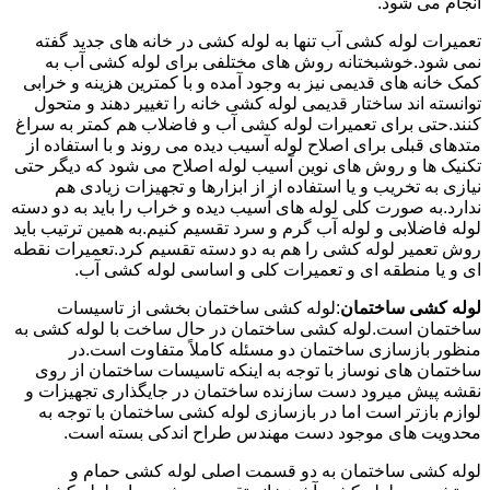
انجام می شود.
تعمیرات لوله کشی آب تنها به لوله کشی در خانه های جدید گفته
نمی شود.خوشبختانه روش های مختلفی برای لوله کشی آب به
کمک خانه های قدیمی نیز به وجود آمده و با کمترین هزینه و خرابی
توانسته اند ساختار قدیمی لوله کشی خانه را تغییر دهند و متحول
کنند.حتی برای تعمیرات لوله کشی آب و فاضلاب هم کمتر به سراغ
متدهای قبلی برای اصلاح لوله آسیب دیده می روند و با استفاده از
تکنیک ها و روش های نوین آسیب لوله اصلاح می شود که دیگر حتی
نیازی به تخریب و یا استفاده از از ابزارها و تجهیزات زیادی هم
ندارد.به صورت کلی لوله های آسیب دیده و خراب را باید به دو دسته
لوله فاضلابی و لوله آب گرم و سرد تقسیم کنیم.به همین ترتیب باید
روش تعمیر لوله کشی را هم به دو دسته تقسیم کرد.تعمیرات نقطه
ای و یا منطقه ای و تعمیرات کلی و اساسی لوله کشی آب.
لوله کشی ساختمان
:لوله کشی ساختمان بخشی از تاسیسات
ساختمان است.لوله کشی ساختمان در حال ساخت با لوله کشی به
منظور بازسازی ساختمان دو مسئله کاملاً متفاوت است.در
ساختمان های نوساز با توجه به اینکه تاسیسات ساختمان از روی
نقشه پیش میرود دست سازنده ساختمان در جایگذاری تجهیزات و
لوازم بازتر است اما در بازسازی لوله کشی ساختمان با توجه به
محدویت های موجود دست مهندس طراح اندکی بسته است.
لوله کشی ساختمان به دو قسمت اصلی لوله کشی حمام و