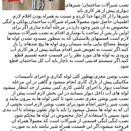
نصب شیرآلات ساختمان؛ شیرهای
دیواری پیش از هر کاری باید
شیرها را از کارتنها جدا کرده و نسبت به همراه بودن اقلام لازم
اطمینان حاصل شود.معمولاً همراه شیرآلات ساختمان پولکی و لنگی
مخصوص به آن شیر وجود دارد.در مرحله آماده سازی اگر برای
اولین بار پس از ساخت یا نوسازی اقدام به نصب شیرآلات میشود
لازم است قسمتهای پلاستیکی که به منظور مسدود نشدن لوله ها
توسط مصالح بنایی مانند سیمان روی لوله ها پیچ شدهاند را باز
کنید.اگر نسبت به تعویض شیر اقدام میکنید.پیش از هر کاری آب
ورودی به لوله های مورد نظر را در قسمت جعبه تقسیم قطع
کنید.اگر سیستم قدیمی است به ناچار باید آب کل ساختمان قطع
شود.
نصب بوشن مغزی:بهطور کلی لوله گذاری و اجرای تأسیسات
مکانیکی پیش از نازک کاری انجام میشود و گاهی در این مرحله
ضخامت دیوار با اجرای کاشی کاری کمی بیشتر از حد انتظار میشود
لوله های آب داخل دیوار میمانند.در این بخش لازم است پیش از
نصب شیر بوشن مغزی نصب شود تا کمی لوله ها به بیرون بیایند و
نصب شیر راحتتر انجام شود.برای نصب بوشن لازم است بخشی از
آن که به لوله ها متصل میشود را باید با نوار تفلون پوشاند تا آب بندی
شود سپس با استفاده از آچار مخصوص در لوله ها محکم شود.
نصب لنگی:لنگی قسمتی از شیرآلات است که معمولاً همراه آن
فروخته میشود.اگر این قسمت همراه شیر نباشد باید به صورت