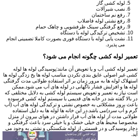
لوله کشی گاز
نصب شیرآلات
رفع نم ساختمان
رفع نشتی لوله فاضلاب
رفع گرفتگی سینک ظرفشویی و چاهک حمام
تشخیص ترکیدگی لوله با دستگاه
نشت یابی لوله با دستگاه فوری بصورت کاملا تضمینی انجام
می پذیرد.
تعمیر لوله کشی چگونه انجام می شود؟
تعمیر لوله کشی آب و یا تعویض آن مانند:پوسیدگی لوله ها لوله
کشی غیر اصولی عایق بندی نکردن مناسب لوله ها یخ زدگی لوله ها
استهلاک لوله ها به مرور زمان بر اثر استفاده طولانی مدت گرفتگی
لوله ها و افزایش فشار ناگهانی در لوله های آب می شود.ممکن
است نیاز به تعمیر و تعویض سیستم لوله کشی به دلایل مختلفی که
در بالا گفته شد در خانه های قدیمی با سیستم لوله کشی فرسوده
باعث بروز مشکلاتی به خصوص نشتی و ترکیدگی لوله های آب (آب
گرم و آب سرد)می باشد.در این خانه ها لوله ها به دلیل استفاده
طولانی مدت از لوله های آب قرار داشتن در هوای بیرون از منزل
مخصوصا محیط های خیلی خشک و یا خیلی سرد باعث گرفتگی و
دچار پوسیدگی و در قسمتی از لوله شکستگی و نشتی به وجود می
آید.