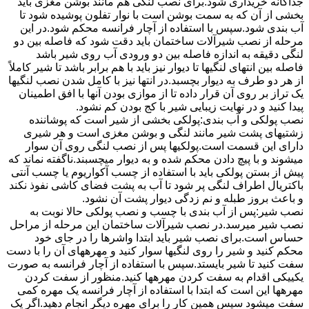
جداگانه خریداری شود.برای نصب لنگی هم مانند بوشن مغزی باید
بخشی از آن که به سمت بوشن است با نوار تفلون پوشیده شود تا
آب بندی شود.سپس با استفاده از آچار فرانسه محکم شود.در این
مرحله از نصب شیرآلات ساختمان باید دقت شود که فاصله بین دو
لنگی دقیقه به اندازه فاصله بین دو ورودی آب روی شیر باشد
فاصله بین انتهای لنگیها تا دیوار نیز باید با هم برابر باشد تا شیر کاملاً
از هر دو طرف به دیوار بچسبد.در انتها نیز با کامل شدن نصب لنگیها
یک تراز بر روی آن قرار داده تا از موازی بودن آنها با افق اطمینان
پیدا کنید و در نهایت زیبایی شیر با کج بودن کم نشود.
نصب پولکی و آب بندی:پولکی بخشی از شیر است که پوشاننده
زشتیهای پشت شیر مانند لنگی و بوشن مغزی است و هر شیری
دارای این قسمت است.پولکیها پس از نصب لنگی روی آن سوار
میشوند و با پیچ دادن محکم شده و به دیوار میچسبند.ناگفته نماند که
پیش از بستن پولکی باید با استفاده از چسب آکواریوم یا چسب آنتی
باکتریال اطراف لنگی پر شود تا آب به پشت فضای کاشی نفوذ نکند
و باعث بروز طبله و نم زدگی دیوار پشت آن نشود.
نصب شیر:پس از آب بندی با چسب و نصب پولکی حالا نوبت به
نصب شیر میرسد.در نصب شیرآلات ساختمان این مرحله از مراحل
حساس است.برای نصب شیر باید ابتدا واشرها را در جای خود
محکم کنید و شیر را روی لنگیها سوار کنید و مهرههای آن را با دست
سفت کنید تا شیر بایستد.سپس با استفاده از آچار فرانسه به صورت
یکییکی اقدام به سفت کردن مهرهها کنید.منظور از سفت کردن
مهرهها این است که ابتدا با استفاده از آچار فرانسه یک مهره کمی
سفت میشود سپس همین کار را برای مهره دیگر انجام دهید.اگر یک