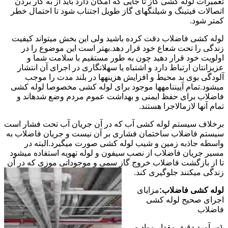
تعمیرات لوله کشی گاز تا جایی که امکان دارد باید از به کار بردن
اتصالات فیتینگ و شیلنگهای گاز طویل اجتناب شود تا احتمال خطر
کمتر شود.
لوله کشی فاضلاب دقت کرده باشید ولی این بخش میتواند کیفیت
زندگی را تحت شعاع خود قرار دهد.بهتر است این موضوع را در
اولویت خود قرار دهید چون به طور مستقیم با سلامت شما و
عزیزانتان ارتباط دارد و اشتباه یا سهلانگاری در اجرای آن انتشار
آلودگی بوی بد محیط و افزایش هزینهها در بلند مدت را موجب
میشود.تمام آییننامهها موجود برای لوله کشی مخصوصا لوله کشی
فاضلاب برای حفظ ایمنی و بهداشت عموم مردم وضع شدهاند و
تمام آنها لازمالاجرا هستند.
برخلاف سیستم لوله کشی آب که در آن جریان آب تحت فشار است
سیستم فاضلاب ساختمان فشاری بر آن نیست و جریان فاضلاب به
واسطه جاذبه زمین و شیب لوله کشی صورت میگیرد.البته در
مسیر جریان فاضلاب از نصب سیفون و لوله تهویه استفاده میشود
تا از بازگشت فاضلاب خروج گاز سمی و موجوداتی موزی که در آن
زندگی میکنند جلوگیری کند.
لوله کشی فاضلاب:
مزایای
اجرای صحیح لوله کشی
فاضلاب
۱-برآورد دقیق مقدار مواد و