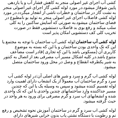
کشی آب اجرای غیر اصولی منجر به کاهش فشار آب و یا بازدهی
پایین شوفاژ میشود.در مورد لوله کشی گاز اجرای غیر اصولی منجر
به نشت گاز در ساختمان و خطرات ناشی از انفجار میگردد.در مورد
لوله کشی فاضلاب اجرای غیر اصولی منجر به تولید بو نامطبوع در
فضای ساختمان میشود.به صورتی که آسایش ساکنین را به کلی
سلب میکند و رفع بوی بد فاضلاب دستشویی فقط در صورت
تخریب کلی کف دستشویی امکان پذیر است
لوله کشی آب ساختمان
:لوله کشی آب ساختمان با توجه به مجتمع یا
این که تک واحدی بودن ساختمان و یا این که بسته به موضوع
کاربری آن (مسکونی باشد یا این که تجاری )قادر است مضاعف
متنوع باشد.در کلیه اشکال مسیر آب مصرفی بعد از اتصال به کنتور
به شیر یکطرفه انقطاع و وصل در محل ورود ساختمان متصل
میشود.
لوله کشی اب گرم و سرد و شیر های اصلی آن:در لوله کشی آب
سرد و گرم ساختمان آب معمولاً از یک انشعاب دارای اهمیت وارد
لوله تقسیم کننده میشود و سپس به وسیله یک یا این که چندین
مسیر جداکننده وارد ساختمانهای چندین واحدی یا این که تک واحدی
شده و انشعابهای آب سرد و گرم مصرفی برای ورود به هر واحد در
حیث گرفته میشود.
لوله کشی اب سرد و گرم در ساختمان آموزش نحوه تشخیص و رفع
نم و رطوبت با دستگاه نشتی یاب بدون خرابی شیرهای دارای