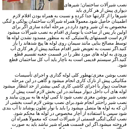
نصب شیرآلات ساختمان؛ شیرهای
دیواری پیش از هر کاری باید
شیرها را از کارتنها جدا کرده و نسبت به همراه بودن اقلام لازم
اطمینان حاصل شود.معمولاً همراه شیرآلات ساختمان پولکی و لنگی
مخصوص به آن شیر وجود دارد.در مرحله آماده سازی اگر برای
اولین بار پس از ساخت یا نوسازی اقدام به نصب شیرآلات میشود
لازم است قسمتهای پلاستیکی که به منظور مسدود نشدن لوله ها
توسط مصالح بنایی مانند سیمان روی لوله ها پیچ شدهاند را باز
کنید.اگر نسبت به تعویض شیر اقدام میکنید.پیش از هر کاری آب
ورودی به لوله های مورد نظر را در قسمت جعبه تقسیم قطع
کنید.اگر سیستم قدیمی است به ناچار باید آب کل ساختمان قطع
شود.
نصب بوشن مغزی:بهطور کلی لوله گذاری و اجرای تأسیسات
مکانیکی پیش از نازک کاری انجام میشود و گاهی در این مرحله
ضخامت دیوار با اجرای کاشی کاری کمی بیشتر از حد انتظار میشود
لوله های آب داخل دیوار میمانند.در این بخش لازم است پیش از
نصب شیر بوشن مغزی نصب شود تا کمی لوله ها به بیرون بیایند و
نصب شیر راحتتر انجام شود.برای نصب بوشن لازم است بخشی از
آن که به لوله ها متصل میشود را باید با نوار تفلون پوشاند تا آب بندی
شود سپس با استفاده از آچار مخصوص در لوله ها محکم شود.
نصب لنگی:لنگی قسمتی از شیرآلات است که معمولاً همراه آن
فروخته میشود.اگر این قسمت همراه شیر نباشد باید به صورت