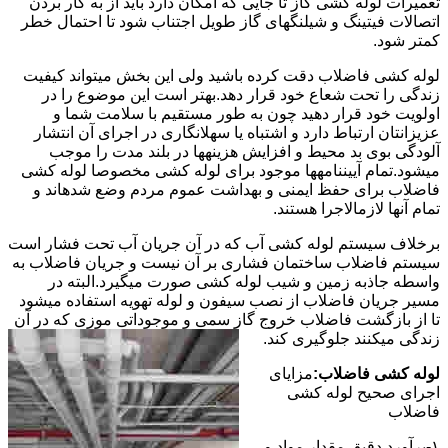
تعمیرات لوله کشی گاز تا جایی که امکان دارد باید از به کار بردن
اتصالات فیتینگ و شیلنگهای گاز طویل اجتناب شود تا احتمال خطر
کمتر شود.
لوله کشی فاضلاب دقت کرده باشید ولی این بخش میتواند کیفیت
زندگی را تحت شعاع خود قرار دهد.بهتر است این موضوع را در
اولویت خود قرار دهید چون به طور مستقیم با سلامت شما و
عزیزانتان ارتباط دارد و اشتباه یا سهلانگاری در اجرای آن انتشار
آلودگی بوی بد محیط و افزایش هزینهها در بلند مدت را موجب
میشود.تمام آییننامهها موجود برای لوله کشی مخصوصا لوله کشی
فاضلاب برای حفظ ایمنی و بهداشت عموم مردم وضع شدهاند و
تمام آنها لازمالاجرا هستند.
برخلاف سیستم لوله کشی آب که در آن جریان آب تحت فشار است
سیستم فاضلاب ساختمان فشاری بر آن نیست و جریان فاضلاب به
واسطه جاذبه زمین و شیب لوله کشی صورت میگیرد.البته در
مسیر جریان فاضلاب از نصب سیفون و لوله تهویه استفاده میشود
تا از بازگشت فاضلاب خروج گاز سمی و موجوداتی موزی که در آن
زندگی میکنند جلوگیری کند.
لوله کشی فاضلاب:
مزایای
اجرای صحیح لوله کشی
فاضلاب
۱-برآورد دقیق مقدار مواد و