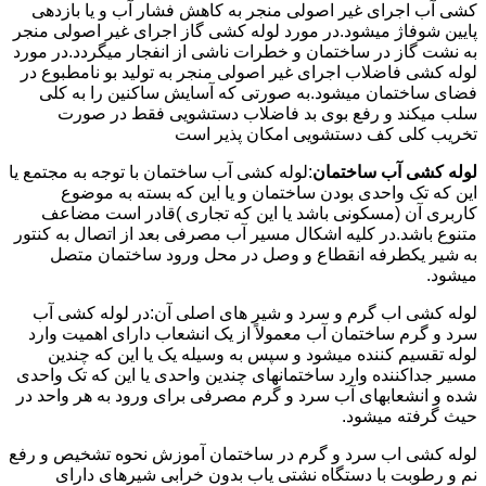
کشی آب اجرای غیر اصولی منجر به کاهش فشار آب و یا بازدهی
پایین شوفاژ میشود.در مورد لوله کشی گاز اجرای غیر اصولی منجر
به نشت گاز در ساختمان و خطرات ناشی از انفجار میگردد.در مورد
لوله کشی فاضلاب اجرای غیر اصولی منجر به تولید بو نامطبوع در
فضای ساختمان میشود.به صورتی که آسایش ساکنین را به کلی
سلب میکند و رفع بوی بد فاضلاب دستشویی فقط در صورت
تخریب کلی کف دستشویی امکان پذیر است
لوله کشی آب ساختمان
:لوله کشی آب ساختمان با توجه به مجتمع یا
این که تک واحدی بودن ساختمان و یا این که بسته به موضوع
کاربری آن (مسکونی باشد یا این که تجاری )قادر است مضاعف
متنوع باشد.در کلیه اشکال مسیر آب مصرفی بعد از اتصال به کنتور
به شیر یکطرفه انقطاع و وصل در محل ورود ساختمان متصل
میشود.
لوله کشی اب گرم و سرد و شیر های اصلی آن:در لوله کشی آب
سرد و گرم ساختمان آب معمولاً از یک انشعاب دارای اهمیت وارد
لوله تقسیم کننده میشود و سپس به وسیله یک یا این که چندین
مسیر جداکننده وارد ساختمانهای چندین واحدی یا این که تک واحدی
شده و انشعابهای آب سرد و گرم مصرفی برای ورود به هر واحد در
حیث گرفته میشود.
لوله کشی اب سرد و گرم در ساختمان آموزش نحوه تشخیص و رفع
نم و رطوبت با دستگاه نشتی یاب بدون خرابی شیرهای دارای