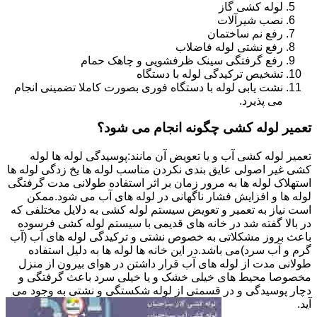
لوله کشی گاز
نصب شیرآلات
رفع نم ساختمان
رفع نشتی لوله فاضلاب
رفع گرفتگی سینک ظرفشویی و چاهک حمام
تشخیص ترکیدگی لوله با دستگاه
نشت یابی لوله با دستگاه فوری بصورت کاملا تضمینی انجام
می پذیرد.
تعمیر لوله کشی چگونه انجام می شود؟
تعمیر لوله کشی آب و یا تعویض آن مانند:پوسیدگی لوله ها لوله
کشی غیر اصولی عایق بندی نکردن مناسب لوله ها یخ زدگی لوله ها
استهلاک لوله ها به مرور زمان بر اثر استفاده طولانی مدت گرفتگی
لوله ها و افزایش فشار ناگهانی در لوله های آب می شود.ممکن
است نیاز به تعمیر و تعویض سیستم لوله کشی به دلایل مختلفی که
در بالا گفته شد در خانه های قدیمی با سیستم لوله کشی فرسوده
باعث بروز مشکلاتی به خصوص نشتی و ترکیدگی لوله های آب (آب
گرم و آب سرد)می باشد.در این خانه ها لوله ها به دلیل استفاده
طولانی مدت از لوله های آب قرار داشتن در هوای بیرون از منزل
مخصوصا محیط های خیلی خشک و یا خیلی سرد باعث گرفتگی و
دچار پوسیدگی و در قسمتی از لوله شکستگی و نشتی به وجود می
آید.