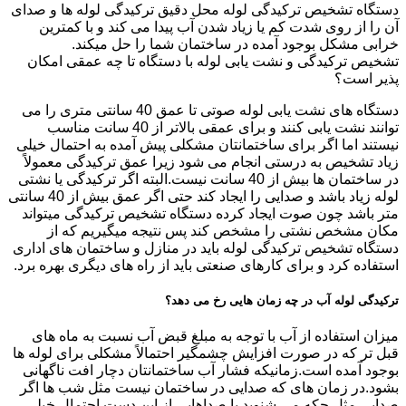
دستگاه تشخیص ترکیدگی لوله محل دقیق ترکیدگی لوله ها و صدای
آن را از روی شدت کم یا زیاد شدن آب پیدا می کند و با کمترین
خرابی مشکل بوجود آمده در ساختمان شما را حل میکند.
تشخیص ترکیدگی و نشت یابی لوله با دستگاه تا چه عمقی امکان
پذیر است؟
دستگاه های نشت یابی لوله صوتی تا عمق 40 سانتی متری را می
توانند نشت یابی کنند و برای عمقی بالاتر از 40 سانت مناسب
نیستند اما اگر برای ساختمانتان مشکلی پیش آمده به احتمال خیلی
زیاد تشخیص به درستی انجام می شود زیرا عمق ترکیدگی معمولاً
در ساختمان ها بیش از 40 سانت نیست.البته اگر ترکیدگی یا نشتی
لوله زیاد باشد و صدایی را ایجاد کند حتی اگر عمق بیش از 40 سانتی
متر باشد چون صوت ایجاد کرده دستگاه تشخیص ترکیدگی میتواند
مکان مشخص نشتی را مشخص کند پس نتیجه میگیریم که از
دستگاه تشخیص ترکیدگی لوله باید در منازل و ساختمان های اداری
استفاده کرد و برای کارهای صنعتی باید از راه های دیگری بهره برد.
ترکیدگی لوله آب در چه زمان هایی رخ می دهد؟
میزان استفاده از آب با توجه به مبلغ قبض آب نسبت به ماه های
قبل تر که در صورت افزایش چشمگیر احتمالاً مشکلی برای لوله ها
بوجود آمده است.زمانیکه فشار آب ساختمانتان دچار افت ناگهانی
بشود.در زمان های که صدایی در ساختمان نیست مثل شب ها اگر
صدایی مثل چکه می شنوید یا صداهایی از این دست احتمال خیلی