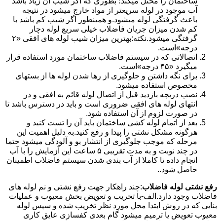
ساختمان را مختل میکند؛ بطوری که اگر شیب آن زیاد باشد
آب موجود در لوله سریعتر از مواد خارج میشود در نتیجه
باعث گرفتگی لوله میشود.و همینطور اگر شیب کم باشد با
کم شدن میزان جریان فاضلاب خیلی سریع لوله دچار
گرفتگی میشود.نکته:بهترین میزان شیب لوله های افقی «۲
درجه»است.
اتصالاتی که در سیستم فاضلاب ساختمان مورد استفاده قرار
میگیرد «۴۵ درجه»است.
برای نگه داشتن و جلوگیری از رها شدن لوله ها از بستهای
مخصوص استفاده میشود.
نصب دریچه بازدید قبل از اتصال لوله قائم به افقی و در
انتهای لوله های افقی ضروری است و باید در دسترس باشد تا
در صورت لزوم از آن استفاده شود.
بعد از اتمام لوله کشی ساختمان باید آن را تست کنید و
هرگونه مشکل نشتی را پیدا و رفع کنید.به دلیل اهمیت این
مرحله که موجب جلوگیری از انتشار بو و آلودگی میشود حتما
در چند نوبت و به مدت تقریبی ۵ ساعت این آزمایش را با آب
انجام داده تا کاملا از آب بندی شدن سیستم فاضلاب اطمینان
حاصل شود..
رفع نشتی لوله فاضلاب
:چند راهکار جهت رفع نشتی و نم لوله های
فاضلاب وجود دارد.الف-با تخریب و تعویض بخش معیوب و عملیات
بنایی که در روش ابتدا محل مورد نظر تخریب شده و سپس لوله
معیوب تعویض یا ترمیم میشود گام بعدی کفسازی عایق کاری