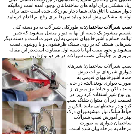
زیاد مشکلی برای لوله های ساختمانتان بوجود آمده است.زمانیکه
دیوار سقف یا اتاق های شما دچار نم زدگی شده است حتماً برای
لوله ها مشکلی پیش آمده و باید سریعاً برای رفع نم اقدام فرمایید.
نصب شیرآلات ساختمان:
به طورکلی شیرآلات به دو دسته کلی
تقسیم میشوند.یک دسته از آنها به دیوار متصل میشوند که شیر
توالت حمام و آشپزخانههای قدیمی به این صورت است و دسته دیگر
شیرهایی هستند که بر روی سینک ظرفشویی و یا روشویی نصب
میشوند و نحوه نصب آنها با دسته اول متفاوت است.در این مقاله
مروری بر چگونگی نصب شیرآلات در هر دو نوع داریم.
نصب شیرآلات ساختمان؛ شیرهای
دیواری شیرهای توالت دوش
حمام آشپزخانههای قدیمی به
صورت دیواری بودند.البته در جایی
مانند بالکن و حیاط نیز میتوان از
این نوع شیر استفاده کرد زیرا در
قسمت زیر آن میتوان شلنگ نصب
کرد و در محیطهایی مانند بالکن و
حیاط شلنگ نیاز میشود.برای درک
بهتر در آموزش نصب شیرآلات
ساختمان دیواری به صورت
مرحله به مرحله بیان شده است.