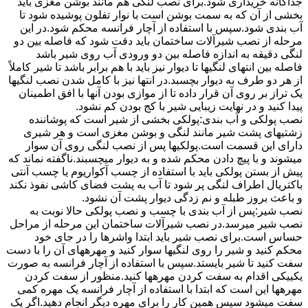
جداگانه خریداری شود.برای نصب لنگی هم مانند بوشن مغزی باید
بخشی از آن که به سمت بوشن است با نوار تفلون پوشیده شود تا
آب بندی شود.سپس با استفاده از آچار فرانسه محکم شود.در این
مرحله از نصب شیرآلات ساختمان باید دقت شود که فاصله بین دو
لنگی دقیقه به اندازه فاصله بین دو ورودی آب روی شیر باشد
فاصله بین انتهای لنگیها تا دیوار نیز باید با هم برابر باشد تا شیر کاملاً
از هر دو طرف به دیوار بچسبد.در انتها نیز با کامل شدن نصب لنگیها
یک تراز بر روی آن قرار داده تا از موازی بودن آنها با افق اطمینان
پیدا کنید و در نهایت زیبایی شیر با کج بودن کم نشود.
نصب پولکی و آب بندی:پولکی بخشی از شیر است که پوشاننده
زشتیهای پشت شیر مانند لنگی و بوشن مغزی است و هر شیری
دارای این قسمت است.پولکیها پس از نصب لنگی روی آن سوار
میشوند و با پیچ دادن محکم شده و به دیوار میچسبند.ناگفته نماند که
پیش از بستن پولکی باید با استفاده از چسب آکواریوم یا چسب آنتی
باکتریال اطراف لنگی پر شود تا آب به پشت فضای کاشی نفوذ نکند
و باعث بروز طبله و نم زدگی دیوار پشت آن نشود.
نصب شیر:پس از آب بندی با چسب و نصب پولکی حالا نوبت به
نصب شیر میرسد.در نصب شیرآلات ساختمان این مرحله از مراحل
حساس است.برای نصب شیر باید ابتدا واشرها را در جای خود
محکم کنید و شیر را روی لنگیها سوار کنید و مهرههای آن را با دست
سفت کنید تا شیر بایستد.سپس با استفاده از آچار فرانسه به صورت
یکییکی اقدام به سفت کردن مهرهها کنید.منظور از سفت کردن
مهرهها این است که ابتدا با استفاده از آچار فرانسه یک مهره کمی
سفت میشود سپس همین کار را برای مهره دیگر انجام دهید.اگر یک