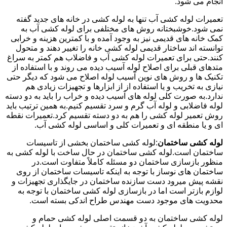
انجام می شود.
تعمیرات لوله کشی آب تنها به لوله کشی در خانه های جدید گفته
نمی شود.خوشبختانه روش های مختلفی برای لوله کشی آب به
کمک خانه های قدیمی نیز به وجود آمده و با کمترین هزینه و خرابی
توانسته اند ساختار قدیمی لوله کشی خانه را تغییر دهند و متحول
کنند.حتی برای تعمیرات لوله کشی آب و فاضلاب هم کمتر به سراغ
متدهای قبلی برای اصلاح لوله آسیب دیده می روند و با استفاده از
تکنیک ها و روش های نوین آسیب لوله اصلاح می شود که دیگر حتی
نیازی به تخریب و یا استفاده از از ابزارها و تجهیزات زیادی هم
ندارد.به صورت کلی لوله های آسیب دیده و خراب را باید به دو دسته
لوله فاضلابی و لوله آب گرم و سرد تقسیم کنیم.به همین ترتیب باید
روش تعمیر لوله کشی را هم به دو دسته تقسیم کرد.تعمیرات نقطه
ای و یا منطقه ای و تعمیرات کلی و اساسی لوله کشی آب.
لوله کشی ساختمان
:لوله کشی ساختمان بخشی از تاسیسات
ساختمان است.لوله کشی ساختمان در حال ساخت با لوله کشی به
منظور بازسازی ساختمان دو مسئله کاملاً متفاوت است.در
ساختمان های نوساز با توجه به اینکه تاسیسات ساختمان از روی
نقشه پیش میرود دست سازنده ساختمان در جایگذاری تجهیزات و
لوازم بازتر است اما در بازسازی لوله کشی ساختمان با توجه به
محدویت های موجود دست مهندس طراح اندکی بسته است.
لوله کشی ساختمان به دو قسمت اصلی لوله کشی حمام و