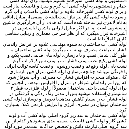
دستشویی و لوله کشی آشپزخانه تقسیم میشود.برای لوله کشی
حمام و دستشویی به لوله کشی آب گرم و سرد و فاضلاب نیاز است
و برای لوله کشی آشپزخانه علاوه بر لوله کشی فاضلاب و آب گرم
و سرد به لوله کشی گاز نیز نیاز است.البته در بعضی از منازل اتاقی
به نام لاندری نیز ساخته شده است که هدف از آن قرارگیری ماشین
لباسشویی است.اما در اکثر منازل ایرانی ماشین لباسشویی در
آشپزخانه قرار میگیرد که از نظر طراحی معماری و زیبایی شناسی
کاری کاملاً غلط است.
لوله کشی آب ساختمان به شیوه مهندسی علاوه بر افزایش راندمان
فشار آب باعث مصرف بهینه آب میگردد.لوله کشی ساختمان به
طور کلی شامل نصب و یا بازسازی لوله های قدیمی نصب پکیج و
لوله کشی پکیج نصب پمپ فشار آب یا پمپ سیرکولار آب گرم
نشت یابی لوله رفع نم و نصب روشویی و نصب کاسه توالت ایرانی
یا فرنگی میباشد.چنانچه نوسازی لوله کشی منزل حین بازسازی
کلی میتواند منجر به افزایش فشار آب مصرفی و آب شوفاژ شود
که این امر راندامان شوفاژ در منزل را افزایش میدهد.از آنجایی که
برای لوله کشی داخلی ساختمان معمولاً از لوله فلزی به قطر ۲
سانتیمتری استفاده میشود پس از مدتی زنگ زدگی و گرفتگی در
لوله فشار آب را بسیار کاهش میدهد.با تعویض و نوسازی لوله کشی
ساختمان میتوان در مصرف انرژی و افزایش بازدهی کمک بسیاری
کرد.
لوله کشی ساختمان به سه زیر گروه اصلی لوله کشی آب و لوله
کشی گاز و لوله کشی فاضلاب تقسیم بندی میشود.هر کدام از این
سه گروه اصلی نیازمند دانش و تخصص جداگانه است.در مورد لوله