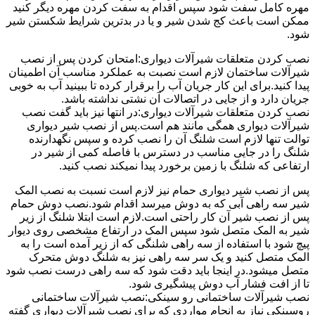
مهره کامل سفت شود سپس اقدام به سفت کردن مهره دیگر کنید
ممکن است باعث کج شدن شیر و یا در بدترین شرایط شکستن شیر
شود.
نصب کردن متعلقات شیرآلات دیواری:امتحان کردن پس از نصب
شیرآلات ساختمان لازم است نصبت به عملکرد مناسب آن اطمینان
پیدا کنید.برای این کار جریان آب را برقرار کرده تا ببینید آب به خوبی
جریان دارد و از جایی در اتصالات آن نشتی نداشته باشد.
نصب کردن متعلقات شیرآلات دیواری:در انتها نیز باید گفت نصب
شیرآلات دیواری همگی مانند هم است.پس از نصب شیر دیواری
توالت تنها لازم است شلنگ آن را نصب کرده و سپس نگهدارنده
شلنگ را در جایی مناسب در دسترس با فاصله کمی از شیر در
ارتفاعی که شلنگ با زمین برخورد پیدا نمیکند نصب کنید.
پس از نصب شیر دیواری حمام نیز لازم است نسبت به نصب المک
شیر سه راهی آبی که به دوش میرسد اقدام شود.نصب دوش حمام
پس از نصب شیر آن کار راحتی است.لازم است ابتلا شلنگ از زیر
شیر به المک متصل شود سپس المک در ارتفاع مشخصی روی دیوار
پیچ شود با استفاده از سه راهی شلنگی که از زیر آمده است را به
المک متصل کنید و یک سر سه راهی نیز به شلنگ دوش متحرک
متصل میشود.در اینجا باید دقت شود که سه راهی درست نصب شود
تا از افت فشار آب دوش پیشگیری شود.
نصب شیرآلات ساختمانی رو سینکی:نصب شیرآلات ساختمانی
روسینکی نیاز به انجام مواردی که برای نصب شیرآلات دیواری گفته