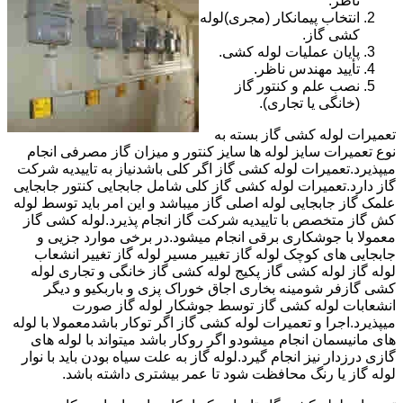
ناظر.
انتخاب پیمانکار (مجری)لوله
کشی گاز.
پایان عملیات لوله کشی.
تأیید مهندس ناظر.
نصب علم و کنتور گاز
(خانگی یا تجاری).
تعمیرات لوله کشی گاز بسته به
نوع تعمیرات سایز لوله ها سایز کنتور و میزان گاز مصرفی انجام
میپذیرد.تعمیرات لوله کشی گاز اگر کلی باشدنیاز به تاییدیه شرکت
گاز دارد.تعمیرات لوله کشی گاز کلی شامل جابجایی کنتور جابجایی
علمک گاز جابجایی لوله اصلی گاز میباشد و این امر باید توسط لوله
کش گاز متخصص با تاییدیه شرکت گاز انجام پذیرد.لوله کشی گاز
معمولا با جوشکاری برقی انجام میشود.در برخی موارد جزیی و
جابجایی های کوچک لوله گاز تغییر مسیر لوله گاز تغییر انشعاب
لوله گاز لوله کشی گاز پکیج لوله کشی گاز خانگی و تجاری لوله
کشی گازفر شومینه بخاری اجاق خوراک پزی و باربکیو و دیگر
انشعابات لوله کشی گاز توسط جوشکار لوله گاز صورت
میپذیرد.اجرا و تعمیرات لوله کشی گاز اگر توکار باشدمعمولا با لوله
های مانیسمان انجام میشودو اگر روکار باشد میتواند با لوله های
گازی درزدار نیز انجام گیرد.لوله گاز به علت سیاه بودن باید با نوار
لوله گاز یا رنگ محافظت شود تا عمر بیشتری داشته باشد.