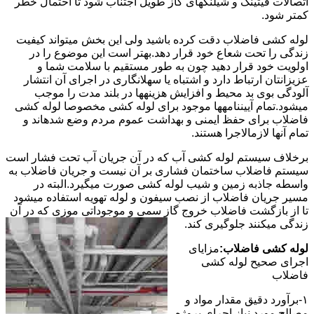
اتصالات فیتینگ و شیلنگهای گاز طویل اجتناب شود تا احتمال خطر
کمتر شود.
لوله کشی فاضلاب دقت کرده باشید ولی این بخش میتواند کیفیت
زندگی را تحت شعاع خود قرار دهد.بهتر است این موضوع را در
اولویت خود قرار دهید چون به طور مستقیم با سلامت شما و
عزیزانتان ارتباط دارد و اشتباه یا سهلانگاری در اجرای آن انتشار
آلودگی بوی بد محیط و افزایش هزینهها در بلند مدت را موجب
میشود.تمام آییننامهها موجود برای لوله کشی مخصوصا لوله کشی
فاضلاب برای حفظ ایمنی و بهداشت عموم مردم وضع شدهاند و
تمام آنها لازمالاجرا هستند.
برخلاف سیستم لوله کشی آب که در آن جریان آب تحت فشار است
سیستم فاضلاب ساختمان فشاری بر آن نیست و جریان فاضلاب به
واسطه جاذبه زمین و شیب لوله کشی صورت میگیرد.البته در
مسیر جریان فاضلاب از نصب سیفون و لوله تهویه استفاده میشود
تا از بازگشت فاضلاب خروج گاز سمی و موجوداتی موزی که در آن
زندگی میکنند جلوگیری کند.
لوله کشی فاضلاب:
مزایای
اجرای صحیح لوله کشی
فاضلاب
۱-برآورد دقیق مقدار مواد و
مصالح مورد نیاز اجرای پروژه