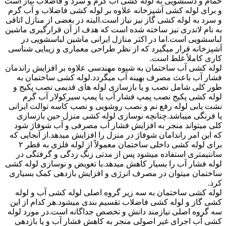
حمام و دستشویی به لوله کشی آب گرم و سرد و فاضلاب نیاز است
و برای لوله کشی آشپزخانه علاوه بر لوله کشی فاضلاب و آب گرم
و سرد به لوله کشی گاز نیز نیاز است.البته در بعضی از منازل اتاقی
به نام لاندری نیز ساخته شده است که هدف از آن قرارگیری ماشین
لباسشویی است.اما در اکثر منازل ایرانی ماشین لباسشویی در
آشپزخانه قرار میگیرد که از نظر طراحی معماری و زیبایی شناسی
کاری کاملاً غلط است.
لوله کشی آب ساختمان به شیوه مهندسی علاوه بر افزایش راندمان
فشار آب باعث مصرف بهینه آب میگردد.لوله کشی ساختمان به
طور کلی شامل نصب و یا بازسازی لوله های قدیمی نصب پکیج و
لوله کشی پکیج نصب پمپ فشار آب یا پمپ سیرکولار آب گرم
نشت یابی لوله رفع نم و نصب روشویی و نصب کاسه توالت ایرانی
یا فرنگی میباشد.چنانچه نوسازی لوله کشی منزل حین بازسازی
کلی میتواند منجر به افزایش فشار آب مصرفی و آب شوفاژ شود
که این امر راندامان شوفاژ در منزل را افزایش میدهد.از آنجایی که
برای لوله کشی داخلی ساختمان معمولاً از لوله فلزی به قطر ۲
سانتیمتری استفاده میشود پس از مدتی زنگ زدگی و گرفتگی در
لوله فشار آب را بسیار کاهش میدهد.با تعویض و نوسازی لوله کشی
ساختمان میتوان در مصرف انرژی و افزایش بازدهی کمک بسیاری
کرد.
لوله کشی ساختمان به سه زیر گروه اصلی لوله کشی آب و لوله
کشی گاز و لوله کشی فاضلاب تقسیم بندی میشود.هر کدام از این
سه گروه اصلی نیازمند دانش و تخصص جداگانه است.در مورد لوله
کشی آب اجرای غیر اصولی منجر به کاهش فشار آب و یا بازدهی