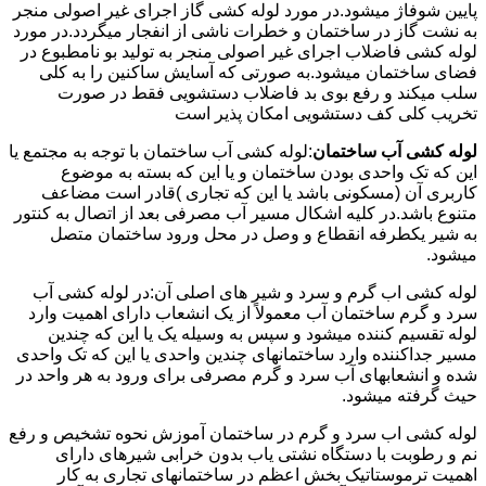
پایین شوفاژ میشود.در مورد لوله کشی گاز اجرای غیر اصولی منجر
به نشت گاز در ساختمان و خطرات ناشی از انفجار میگردد.در مورد
لوله کشی فاضلاب اجرای غیر اصولی منجر به تولید بو نامطبوع در
فضای ساختمان میشود.به صورتی که آسایش ساکنین را به کلی
سلب میکند و رفع بوی بد فاضلاب دستشویی فقط در صورت
تخریب کلی کف دستشویی امکان پذیر است
لوله کشی آب ساختمان
:لوله کشی آب ساختمان با توجه به مجتمع یا
این که تک واحدی بودن ساختمان و یا این که بسته به موضوع
کاربری آن (مسکونی باشد یا این که تجاری )قادر است مضاعف
متنوع باشد.در کلیه اشکال مسیر آب مصرفی بعد از اتصال به کنتور
به شیر یکطرفه انقطاع و وصل در محل ورود ساختمان متصل
میشود.
لوله کشی اب گرم و سرد و شیر های اصلی آن:در لوله کشی آب
سرد و گرم ساختمان آب معمولاً از یک انشعاب دارای اهمیت وارد
لوله تقسیم کننده میشود و سپس به وسیله یک یا این که چندین
مسیر جداکننده وارد ساختمانهای چندین واحدی یا این که تک واحدی
شده و انشعابهای آب سرد و گرم مصرفی برای ورود به هر واحد در
حیث گرفته میشود.
لوله کشی اب سرد و گرم در ساختمان آموزش نحوه تشخیص و رفع
نم و رطوبت با دستگاه نشتی یاب بدون خرابی شیرهای دارای
اهمیت ترموستاتیک بخش اعظم در ساختمانهای تجاری به کار