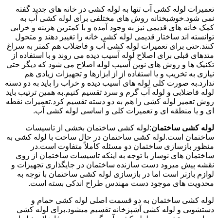
تعمیرات لوله کشی آب تنها به لوله کشی در خانه های جدید گفته
نمی شود.خوشبختانه روش های مختلفی برای لوله کشی آب به
کمک خانه های قدیمی نیز به وجود آمده و با کمترین هزینه و خرابی
توانسته اند ساختار قدیمی لوله کشی خانه را تغییر دهند و متحول
کنند.حتی برای تعمیرات لوله کشی آب و فاضلاب هم کمتر به سراغ
متدهای قبلی برای اصلاح لوله آسیب دیده می روند و با استفاده از
تکنیک ها و روش های نوین آسیب لوله اصلاح می شود که دیگر حتی
نیازی به تخریب و یا استفاده از از ابزارها و تجهیزات زیادی هم
ندارد.به صورت کلی لوله های آسیب دیده و خراب را باید به دو دسته
لوله فاضلابی و لوله آب گرم و سرد تقسیم کنیم.به همین ترتیب باید
روش تعمیر لوله کشی را هم به دو دسته تقسیم کرد.تعمیرات نقطه
ای و یا منطقه ای و تعمیرات کلی و اساسی لوله کشی آب.
لوله کشی ساختمان
:لوله کشی ساختمان بخشی از تاسیسات
ساختمان است.لوله کشی ساختمان در حال ساخت با لوله کشی به
منظور بازسازی ساختمان دو مسئله کاملاً متفاوت است.در
ساختمان های نوساز با توجه به اینکه تاسیسات ساختمان از روی
نقشه پیش میرود دست سازنده ساختمان در جایگذاری تجهیزات و
لوازم بازتر است اما در بازسازی لوله کشی ساختمان با توجه به
محدویت های موجود دست مهندس طراح اندکی بسته است.
لوله کشی ساختمان به دو قسمت اصلی لوله کشی حمام و
دستشویی و لوله کشی آشپزخانه تقسیم میشود.برای لوله کشی