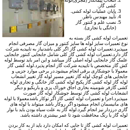
انتخاب پیمانکار (مجری)لوله
کشی گاز.
پایان عملیات لوله کشی.
تأیید مهندس ناظر.
نصب علم و کنتور گاز
(خانگی یا تجاری).
تعمیرات لوله کشی گاز بسته به
نوع تعمیرات سایز لوله ها سایز کنتور و میزان گاز مصرفی انجام
میپذیرد.تعمیرات لوله کشی گاز اگر کلی باشدنیاز به تاییدیه شرکت
گاز دارد.تعمیرات لوله کشی گاز کلی شامل جابجایی کنتور جابجایی
علمک گاز جابجایی لوله اصلی گاز میباشد و این امر باید توسط لوله
کش گاز متخصص با تاییدیه شرکت گاز انجام پذیرد.لوله کشی گاز
معمولا با جوشکاری برقی انجام میشود.در برخی موارد جزیی و
جابجایی های کوچک لوله گاز تغییر مسیر لوله گاز تغییر انشعاب
لوله گاز لوله کشی گاز پکیج لوله کشی گاز خانگی و تجاری لوله
کشی گازفر شومینه بخاری اجاق خوراک پزی و باربکیو و دیگر
انشعابات لوله کشی گاز توسط جوشکار لوله گاز صورت
میپذیرد.اجرا و تعمیرات لوله کشی گاز اگر توکار باشدمعمولا با لوله
های مانیسمان انجام میشودو اگر روکار باشد میتواند با لوله های
گازی درزدار نیز انجام گیرد.لوله گاز به علت سیاه بودن باید با نوار
لوله گاز یا رنگ محافظت شود تا عمر بیشتری داشته باشد.
تعمیرات لوله کشی گاز تا جایی که امکان دارد باید از به کار بردن