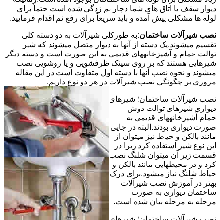
دیوار سقف یا اتاق های شما دچار نم زدگی شده است حتماً برای
لوله ها مشکلی پیش آمده و باید سریعاً برای رفع نم اقدام فرمایید.
نصب شیرآلات ساختمان:
به طورکلی شیرآلات به دو دسته کلی
تقسیم میشوند.یک دسته از آنها به دیوار متصل میشوند که شیر
توالت حمام و آشپزخانههای قدیمی به این صورت است و دسته دیگر
شیرهایی هستند که بر روی سینک ظرفشویی و یا روشویی نصب
میشوند و نحوه نصب آنها با دسته اول متفاوت است.در این مقاله
مروری بر چگونگی نصب شیرآلات در هر دو نوع داریم.
نصب شیرآلات ساختمان؛ شیرهای
دیواری شیرهای توالت دوش
حمام آشپزخانههای قدیمی به
صورت دیواری بودند.البته در جایی
مانند بالکن و حیاط نیز میتوان از
این نوع شیر استفاده کرد زیرا در
قسمت زیر آن میتوان شلنگ نصب
کرد و در محیطهایی مانند بالکن و
حیاط شلنگ نیاز میشود.برای درک
بهتر در آموزش نصب شیرآلات
ساختمان دیواری به صورت
مرحله به مرحله بیان شده است.
نصب شیرآلات ساختمان؛ شیرهای