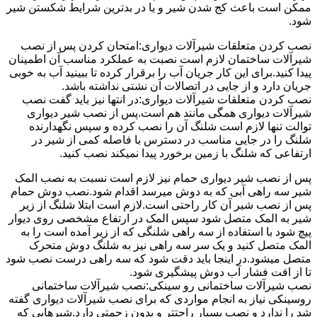
ممکن است باعث کج شدن شیر و یا در بدترین شرایط شکستن شیر
شود.
نصب کردن متعلقات شیرآلات دیواری:امتحان کردن پس از نصب
شیرآلات ساختمان لازم است نصبت به عملکرد مناسب آن اطمینان
پیدا کنید.برای این کار جریان آب را برقرار کرده تا ببینید آب به خوبی
جریان دارد و از جایی در اتصالات آن نشتی نداشته باشد.
نصب کردن متعلقات شیرآلات دیواری:در انتها نیز باید گفت نصب
شیرآلات دیواری همگی مانند هم است.پس از نصب شیر دیواری
توالت تنها لازم است شلنگ آن را نصب کرده و سپس نگهدارنده
شلنگ را در جایی مناسب در دسترس با فاصله کمی از شیر در
ارتفاعی که شلنگ با زمین برخورد پیدا نمیکند نصب کنید.
پس از نصب شیر دیواری حمام نیز لازم است نسبت به نصب المک
شیر سه راهی آبی که به دوش میرسد اقدام شود.نصب دوش حمام
پس از نصب شیر آن کار راحتی است.لازم است ابتلا شلنگ از زیر
شیر به المک متصل شود سپس المک در ارتفاع مشخصی روی دیوار
پیچ شود با استفاده از سه راهی شلنگی که از زیر آمده است را به
المک متصل کنید و یک سر سه راهی نیز به شلنگ دوش متحرک
متصل میشود.در اینجا باید دقت شود که سه راهی درست نصب شود
تا از افت فشار آب دوش پیشگیری شود.
نصب شیرآلات ساختمانی رو سینکی:نصب شیرآلات ساختمانی
روسینکی نیاز به انجام مواردی که برای نصب شیرآلات دیواری گفته
شد را ندارد و نصب بسیار راحتتر و بدون زحمتی دارد.شیرهایی که