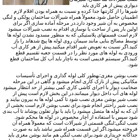
دیواری پیش از هر کاری باید
شیرها را از کارتنها جدا کرده و نسبت به همراه بودن اقلام لازم
اطمینان حاصل شود.معمولاً همراه شیرآلات ساختمان پولکی و لنگی
مخصوص به آن شیر وجود دارد.در مرحله آماده سازی اگر برای
اولین بار پس از ساخت یا نوسازی اقدام به نصب شیرآلات میشود
لازم است قسمتهای پلاستیکی که به منظور مسدود نشدن لوله ها
توسط مصالح بنایی مانند سیمان روی لوله ها پیچ شدهاند را باز
کنید.اگر نسبت به تعویض شیر اقدام میکنید.پیش از هر کاری آب
ورودی به لوله های مورد نظر را در قسمت جعبه تقسیم قطع
کنید.اگر سیستم قدیمی است به ناچار باید آب کل ساختمان قطع
شود.
نصب بوشن مغزی:بهطور کلی لوله گذاری و اجرای تأسیسات
مکانیکی پیش از نازک کاری انجام میشود و گاهی در این مرحله
ضخامت دیوار با اجرای کاشی کاری کمی بیشتر از حد انتظار میشود
لوله های آب داخل دیوار میمانند.در این بخش لازم است پیش از
نصب شیر بوشن مغزی نصب شود تا کمی لوله ها به بیرون بیایند و
نصب شیر راحتتر انجام شود.برای نصب بوشن لازم است بخشی از
آن که به لوله ها متصل میشود را باید با نوار تفلون پوشاند تا آب بندی
شود سپس با استفاده از آچار مخصوص در لوله ها محکم شود.
نصب لنگی:لنگی قسمتی از شیرآلات است که معمولاً همراه آن
فروخته میشود.اگر این قسمت همراه شیر نباشد باید به صورت
جداگانه خریداری شود.برای نصب لنگی هم مانند بوشن مغزی باید