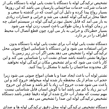
تشخیص ترکیدگی لوله با دستگاه یا نشت یابی لوله با دستگاه یکی از
خدمات شرکت خدمات ساختمانی پارسیان می باشد که این روزها
بسیار رواج پیدا کرده و دلیل آن این است که در گذشته با سعی و
خطا محل ترکیدگی لوله کشف می شد و خرابی و خسارات زیادی
به بار می آمد که قابل تحمل نبود.ترکیدگی لوله در سیستم اصلی چه
در زمان کوتاه یا زمان طولانی باعث اسیب زدن لوله می شود
بسیار خطرناک و خرابی به بار می آورد چون قطع اتصال آب محیط
اطراف را در بر دارد.
دستگاه نشت یابی لوله آب برای نشت یابی لوله با دستگاه بدون
خرابی استفاده می شود و این دستگاه با شناسایی امواج صوتی محل
ترکیدگی لوله را تشخیص می دهد یعنی اگر آب در زیر زمین یا
دیوارها نشتی داشته باشد صدای نشت آب را شناسایی می کند و این
کار باعث می شود که برای تشخیص مکان ترکیدگی لوله نخواهید
کل محدوده ساختمان را بکنید تا مشکل را پیدا کنید.
نشتی لوله آب باعث ایجاد صدا و یا همان امواج صوتی می شود زیرا
حجم آب مدام از یک محفظه باز شده لوله میخواهد خروج کند و این
باعث می شود شدت خروج آب زیاد یا کم باشد و صدای این خروج
آب نیز زیاد یا کم می باشد اما با گوش انسان قابل شناسایی نیست
مهم نیست که مقدار آب خارج شده از لوله دقیقا چقدر باشد دستگاه
تشخیص ترکیدگی لوله این صدا را تشخیص می دهد.
دستگاه تشخیص ترکیدگی لوله محل دقیق ترکیدگی لوله ها و صدای