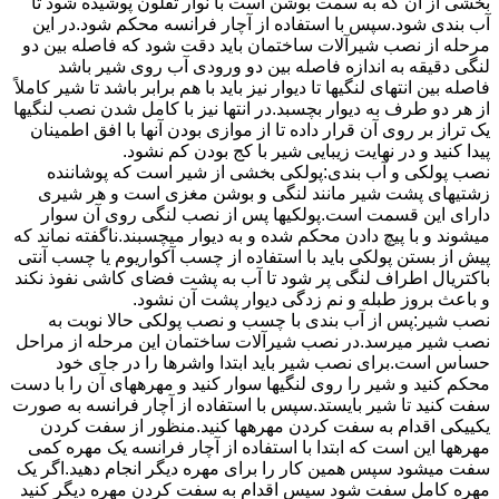
بخشی از آن که به سمت بوشن است با نوار تفلون پوشیده شود تا
آب بندی شود.سپس با استفاده از آچار فرانسه محکم شود.در این
مرحله از نصب شیرآلات ساختمان باید دقت شود که فاصله بین دو
لنگی دقیقه به اندازه فاصله بین دو ورودی آب روی شیر باشد
فاصله بین انتهای لنگیها تا دیوار نیز باید با هم برابر باشد تا شیر کاملاً
از هر دو طرف به دیوار بچسبد.در انتها نیز با کامل شدن نصب لنگیها
یک تراز بر روی آن قرار داده تا از موازی بودن آنها با افق اطمینان
پیدا کنید و در نهایت زیبایی شیر با کج بودن کم نشود.
نصب پولکی و آب بندی:پولکی بخشی از شیر است که پوشاننده
زشتیهای پشت شیر مانند لنگی و بوشن مغزی است و هر شیری
دارای این قسمت است.پولکیها پس از نصب لنگی روی آن سوار
میشوند و با پیچ دادن محکم شده و به دیوار میچسبند.ناگفته نماند که
پیش از بستن پولکی باید با استفاده از چسب آکواریوم یا چسب آنتی
باکتریال اطراف لنگی پر شود تا آب به پشت فضای کاشی نفوذ نکند
و باعث بروز طبله و نم زدگی دیوار پشت آن نشود.
نصب شیر:پس از آب بندی با چسب و نصب پولکی حالا نوبت به
نصب شیر میرسد.در نصب شیرآلات ساختمان این مرحله از مراحل
حساس است.برای نصب شیر باید ابتدا واشرها را در جای خود
محکم کنید و شیر را روی لنگیها سوار کنید و مهرههای آن را با دست
سفت کنید تا شیر بایستد.سپس با استفاده از آچار فرانسه به صورت
یکییکی اقدام به سفت کردن مهرهها کنید.منظور از سفت کردن
مهرهها این است که ابتدا با استفاده از آچار فرانسه یک مهره کمی
سفت میشود سپس همین کار را برای مهره دیگر انجام دهید.اگر یک
مهره کامل سفت شود سپس اقدام به سفت کردن مهره دیگر کنید