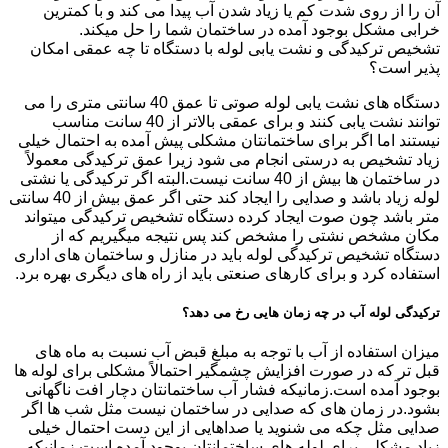
آن را از روی شدت کم یا زیاد شدن آب پیدا می کند و با کمترین
خرابی مشکل بوجود آمده در ساختمان شما را حل میکند.
تشخیص ترکیدگی و نشت یابی لوله با دستگاه تا چه عمقی امکان
پذیر است؟
دستگاه های نشت یابی لوله صوتی تا عمق 40 سانتی متری را می
توانند نشت یابی کنند و برای عمقی بالاتر از 40 سانت مناسب
نیستند اما اگر برای ساختمانتان مشکلی پیش آمده به احتمال خیلی
زیاد تشخیص به درستی انجام می شود زیرا عمق ترکیدگی معمولاً
در ساختمان ها بیش از 40 سانت نیست.البته اگر ترکیدگی یا نشتی
لوله زیاد باشد و صدایی را ایجاد کند حتی اگر عمق بیش از 40 سانتی
متر باشد چون صوت ایجاد کرده دستگاه تشخیص ترکیدگی میتواند
مکان مشخص نشتی را مشخص کند پس نتیجه میگیریم که از
دستگاه تشخیص ترکیدگی لوله باید در منازل و ساختمان های اداری
استفاده کرد و برای کارهای صنعتی باید از راه های دیگری بهره برد.
ترکیدگی لوله آب در چه زمان هایی رخ می دهد؟
میزان استفاده از آب با توجه به مبلغ قبض آب نسبت به ماه های
قبل تر که در صورت افزایش چشمگیر احتمالاً مشکلی برای لوله ها
بوجود آمده است.زمانیکه فشار آب ساختمانتان دچار افت ناگهانی
بشود.در زمان های که صدایی در ساختمان نیست مثل شب ها اگر
صدایی مثل چکه می شنوید یا صداهایی از این دست احتمال خیلی
زیاد مشکلی برای لوله های ساختمانتان بوجود آمده است.زمانیکه