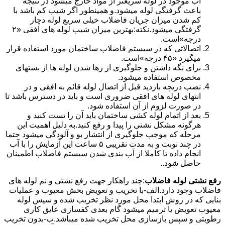
آب موجود در لوله سریعتر از مواد خارج میشود در نتیجه
باعث گرفتگی لوله میشود.و همینطور اگر شیب کم باشد با
کم شدن میزان جریان فاضلاب خیلی سریع لوله دچار
گرفتگی میشود.نکته:بهترین میزان شیب لوله های افقی «۲
درجه»است.
اتصالاتی که در سیستم فاضلاب ساختمان مورد استفاده قرار
میگیرد «۴۵ درجه»است.
برای نگه داشتن و جلوگیری از رها شدن لوله ها از بستهای
مخصوص استفاده میشود.
نصب دریچه بازدید قبل از اتصال لوله قائم به افقی و در
انتهای لوله های افقی ضروری است و باید در دسترس باشد تا
در صورت لزوم از آن استفاده شود.
بعد از اتمام لوله کشی ساختمان باید آن را تست کنید و
هرگونه مشکل نشتی را پیدا و رفع کنید.به دلیل اهمیت این
مرحله که موجب جلوگیری از انتشار بو و آلودگی میشود حتما
در چند نوبت و به مدت تقریبی ۵ ساعت این آزمایش را با آب
انجام داده تا کاملا از آب بندی شدن سیستم فاضلاب اطمینان
حاصل شود..
رفع نشتی لوله فاضلاب
:چند راهکار جهت رفع نشتی و نم لوله های
فاضلاب وجود دارد.الف-با تخریب و تعویض بخش معیوب و عملیات
بنایی که در روش ابتدا محل مورد نظر تخریب شده و سپس لوله
معیوب تعویض یا ترمیم میشود گام بعدی کفسازی عایق کاری
رطوبتی و سپس بازسازی محل تخریب شده میباشد.ب-بدون تخریب