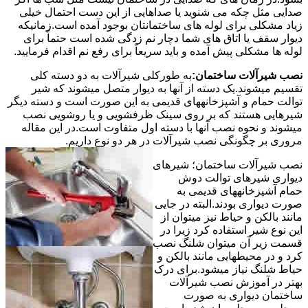
صدایی مثل چکه می شنوید یا صداهایی از این دست احتمال خیلی
زیاد مشکلی برای لوله های ساختمانتان بوجود آمده است.زمانیکه
دیوار سقف یا اتاق های شما دچار نم زدگی شده است حتماً برای
لوله ها مشکلی پیش آمده و باید سریعاً برای رفع نم اقدام فرمایید.
نصب شیرآلات ساختمان:
به طورکلی شیرآلات به دو دسته کلی
تقسیم میشوند.یک دسته از آنها به دیوار متصل میشوند که شیر
توالت حمام و آشپزخانههای قدیمی به این صورت است و دسته دیگر
شیرهایی هستند که بر روی سینک ظرفشویی و یا روشویی نصب
میشوند و نحوه نصب آنها با دسته اول متفاوت است.در این مقاله
مروری بر چگونگی نصب شیرآلات در هر دو نوع داریم.
نصب شیرآلات ساختمان؛ شیرهای
دیواری شیرهای توالت دوش
حمام آشپزخانههای قدیمی به
صورت دیواری بودند.البته در جایی
مانند بالکن و حیاط نیز میتوان از
این نوع شیر استفاده کرد زیرا در
قسمت زیر آن میتوان شلنگ نصب
کرد و در محیطهایی مانند بالکن و
حیاط شلنگ نیاز میشود.برای درک
بهتر در آموزش نصب شیرآلات
ساختمان دیواری به صورت