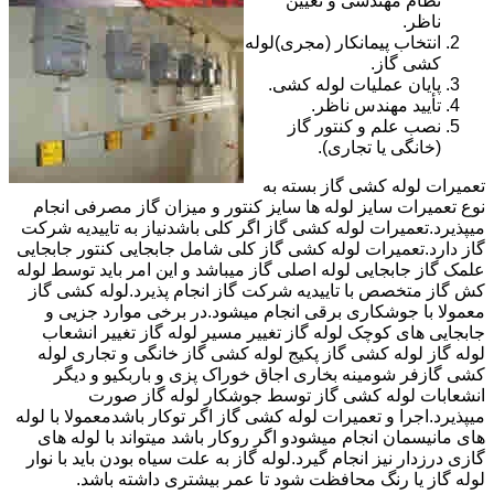
نظام مهندسی و تعیین
ناظر.
انتخاب پیمانکار (مجری)لوله
کشی گاز.
پایان عملیات لوله کشی.
تأیید مهندس ناظر.
نصب علم و کنتور گاز
(خانگی یا تجاری).
تعمیرات لوله کشی گاز بسته به
نوع تعمیرات سایز لوله ها سایز کنتور و میزان گاز مصرفی انجام
میپذیرد.تعمیرات لوله کشی گاز اگر کلی باشدنیاز به تاییدیه شرکت
گاز دارد.تعمیرات لوله کشی گاز کلی شامل جابجایی کنتور جابجایی
علمک گاز جابجایی لوله اصلی گاز میباشد و این امر باید توسط لوله
کش گاز متخصص با تاییدیه شرکت گاز انجام پذیرد.لوله کشی گاز
معمولا با جوشکاری برقی انجام میشود.در برخی موارد جزیی و
جابجایی های کوچک لوله گاز تغییر مسیر لوله گاز تغییر انشعاب
لوله گاز لوله کشی گاز پکیج لوله کشی گاز خانگی و تجاری لوله
کشی گازفر شومینه بخاری اجاق خوراک پزی و باربکیو و دیگر
انشعابات لوله کشی گاز توسط جوشکار لوله گاز صورت
میپذیرد.اجرا و تعمیرات لوله کشی گاز اگر توکار باشدمعمولا با لوله
های مانیسمان انجام میشودو اگر روکار باشد میتواند با لوله های
گازی درزدار نیز انجام گیرد.لوله گاز به علت سیاه بودن باید با نوار
لوله گاز یا رنگ محافظت شود تا عمر بیشتری داشته باشد.