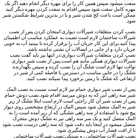
سفت میشود سپس همین کار را برای مهره دیگر انجام دهید.اگر یک
مهره کامل سفت شود سپس اقدام به سفت کردن مهره دیگر کنید
ممکن است باعث کج شدن شیر و یا در بدترین شرایط شکستن شیر
شود.
نصب کردن متعلقات شیرآلات دیواری:امتحان کردن پس از نصب
شیرآلات ساختمان لازم است نصبت به عملکرد مناسب آن اطمینان
پیدا کنید.برای این کار جریان آب را برقرار کرده تا ببینید آب به خوبی
جریان دارد و از جایی در اتصالات آن نشتی نداشته باشد.
نصب کردن متعلقات شیرآلات دیواری:در انتها نیز باید گفت نصب
شیرآلات دیواری همگی مانند هم است.پس از نصب شیر دیواری
توالت تنها لازم است شلنگ آن را نصب کرده و سپس نگهدارنده
شلنگ را در جایی مناسب در دسترس با فاصله کمی از شیر در
ارتفاعی که شلنگ با زمین برخورد پیدا نمیکند نصب کنید.
پس از نصب شیر دیواری حمام نیز لازم است نسبت به نصب المک
شیر سه راهی آبی که به دوش میرسد اقدام شود.نصب دوش حمام
پس از نصب شیر آن کار راحتی است.لازم است ابتلا شلنگ از زیر
شیر به المک متصل شود سپس المک در ارتفاع مشخصی روی دیوار
پیچ شود با استفاده از سه راهی شلنگی که از زیر آمده است را به
المک متصل کنید و یک سر سه راهی نیز به شلنگ دوش متحرک
متصل میشود.در اینجا باید دقت شود که سه راهی درست نصب شود
تا از افت فشار آب دوش پیشگیری شود.
نصب شیرآلات ساختمانی رو سینکی:نصب شیرآلات ساختمانی