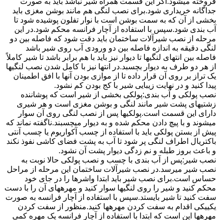
فروخته میشود.اگر این قسمت همراه شیر نباشد باید به صورت
جداگانه خریداری شود.برای نصب لنگی هم مانند بوشن مغزی باید
بخشی از آن که به سمت بوشن است با نوار تفلون پوشیده شود تا
آب بندی شود.سپس با استفاده از آچار فرانسه محکم شود.در این
مرحله از نصب شیرآلات ساختمان باید دقت شود که فاصله بین دو
لنگی دقیقه به اندازه فاصله بین دو ورودی آب روی شیر باشد
فاصله بین انتهای لنگیها تا دیوار نیز باید با هم برابر باشد تا شیر کاملاً
از هر دو طرف به دیوار بچسبد.در انتها نیز با کامل شدن نصب لنگیها
یک تراز بر روی آن قرار داده تا از موازی بودن آنها با افق اطمینان
پیدا کنید و در نهایت زیبایی شیر با کج بودن کم نشود.
نصب پولکی و آب بندی:پولکی بخشی از شیر است که پوشاننده
زشتیهای پشت شیر مانند لنگی و بوشن مغزی است و هر شیری
دارای این قسمت است.پولکیها پس از نصب لنگی روی آن سوار
میشوند و با پیچ دادن محکم شده و به دیوار میچسبند.ناگفته نماند که
پیش از بستن پولکی باید با استفاده از چسب آکواریوم یا چسب آنتی
باکتریال اطراف لنگی پر شود تا آب به پشت فضای کاشی نفوذ نکند
و باعث بروز طبله و نم زدگی دیوار پشت آن نشود.
نصب شیر:پس از آب بندی با چسب و نصب پولکی حالا نوبت به
نصب شیر میرسد.در نصب شیرآلات ساختمان این مرحله از مراحل
حساس است.برای نصب شیر باید ابتدا واشرها را در جای خود
محکم کنید و شیر را روی لنگیها سوار کنید و مهرههای آن را با دست
سفت کنید تا شیر بایستد.سپس با استفاده از آچار فرانسه به صورت
یکییکی اقدام به سفت کردن مهرهها کنید.منظور از سفت کردن
مهرهها این است که ابتدا با استفاده از آچار فرانسه یک مهره کمی