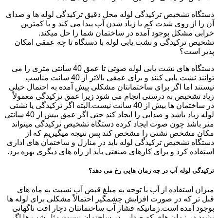
دستگاه تشخیص ترکیدگی لوله محل دقیق ترکیدگی لوله ها و صدای
آن را از روی شدت کم یا زیاد شدن آب پیدا می کند و با کمترین
خرابی مشکل بوجود آمده در ساختمان شما را حل میکند.
تشخیص ترکیدگی و نشت یابی لوله با دستگاه تا چه عمقی امکان
پذیر است؟
دستگاه های نشت یابی لوله صوتی تا عمق 40 سانتی متری را می
توانند نشت یابی کنند و برای عمقی بالاتر از 40 سانت مناسب
نیستند اما اگر برای ساختمانتان مشکلی پیش آمده به احتمال خیلی
زیاد تشخیص به درستی انجام می شود زیرا عمق ترکیدگی معمولاً
در ساختمان ها بیش از 40 سانت نیست.البته اگر ترکیدگی یا نشتی
لوله زیاد باشد و صدایی را ایجاد کند حتی اگر عمق بیش از 40 سانتی
متر باشد چون صوت ایجاد کرده دستگاه تشخیص ترکیدگی میتواند
مکان مشخص نشتی را مشخص کند پس نتیجه میگیریم که از
دستگاه تشخیص ترکیدگی لوله باید در منازل و ساختمان های اداری
استفاده کرد و برای کارهای صنعتی باید از راه های دیگری بهره برد.
ترکیدگی لوله آب در چه زمان هایی رخ می دهد؟
میزان استفاده از آب با توجه به مبلغ قبض آب نسبت به ماه های
قبل تر که در صورت افزایش چشمگیر احتمالاً مشکلی برای لوله ها
بوجود آمده است.زمانیکه فشار آب ساختمانتان دچار افت ناگهانی
بشود.در زمان های که صدایی در ساختمان نیست مثل شب ها اگر