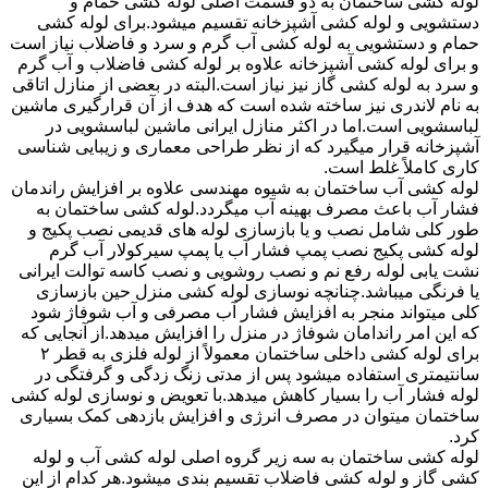
لوله کشی ساختمان به دو قسمت اصلی لوله کشی حمام و
دستشویی و لوله کشی آشپزخانه تقسیم میشود.برای لوله کشی
حمام و دستشویی به لوله کشی آب گرم و سرد و فاضلاب نیاز است
و برای لوله کشی آشپزخانه علاوه بر لوله کشی فاضلاب و آب گرم
و سرد به لوله کشی گاز نیز نیاز است.البته در بعضی از منازل اتاقی
به نام لاندری نیز ساخته شده است که هدف از آن قرارگیری ماشین
لباسشویی است.اما در اکثر منازل ایرانی ماشین لباسشویی در
آشپزخانه قرار میگیرد که از نظر طراحی معماری و زیبایی شناسی
کاری کاملاً غلط است.
لوله کشی آب ساختمان به شیوه مهندسی علاوه بر افزایش راندمان
فشار آب باعث مصرف بهینه آب میگردد.لوله کشی ساختمان به
طور کلی شامل نصب و یا بازسازی لوله های قدیمی نصب پکیج و
لوله کشی پکیج نصب پمپ فشار آب یا پمپ سیرکولار آب گرم
نشت یابی لوله رفع نم و نصب روشویی و نصب کاسه توالت ایرانی
یا فرنگی میباشد.چنانچه نوسازی لوله کشی منزل حین بازسازی
کلی میتواند منجر به افزایش فشار آب مصرفی و آب شوفاژ شود
که این امر راندامان شوفاژ در منزل را افزایش میدهد.از آنجایی که
برای لوله کشی داخلی ساختمان معمولاً از لوله فلزی به قطر ۲
سانتیمتری استفاده میشود پس از مدتی زنگ زدگی و گرفتگی در
لوله فشار آب را بسیار کاهش میدهد.با تعویض و نوسازی لوله کشی
ساختمان میتوان در مصرف انرژی و افزایش بازدهی کمک بسیاری
کرد.
لوله کشی ساختمان به سه زیر گروه اصلی لوله کشی آب و لوله
کشی گاز و لوله کشی فاضلاب تقسیم بندی میشود.هر کدام از این