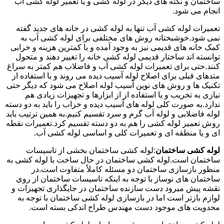
ساختمان و نکته های دیگر در لوله کشی و یا تعمیر لوله کشی آب
انجام می شود.
تعمیرات لوله کشی آب تنها به لوله کشی در خانه های جدید گفته
نمی شود.خوشبختانه روش های مختلفی برای لوله کشی آب به
کمک خانه های قدیمی نیز به وجود آمده و با کمترین هزینه و خرابی
توانسته اند ساختار قدیمی لوله کشی خانه را تغییر دهند و متحول
کنند.حتی برای تعمیرات لوله کشی آب و فاضلاب هم کمتر به سراغ
متدهای قبلی برای اصلاح لوله آسیب دیده می روند و با استفاده از
تکنیک ها و روش های نوین آسیب لوله اصلاح می شود که دیگر حتی
نیازی به تخریب و یا استفاده از از ابزارها و تجهیزات زیادی هم
ندارد.به صورت کلی لوله های آسیب دیده و خراب را باید به دو دسته
لوله فاضلابی و لوله آب گرم و سرد تقسیم کنیم.به همین ترتیب باید
روش تعمیر لوله کشی را هم به دو دسته تقسیم کرد.تعمیرات نقطه
ای و یا منطقه ای و تعمیرات کلی و اساسی لوله کشی آب.
لوله کشی ساختمان
:لوله کشی ساختمان بخشی از تاسیسات
ساختمان است.لوله کشی ساختمان در حال ساخت با لوله کشی به
منظور بازسازی ساختمان دو مسئله کاملاً متفاوت است.در
ساختمان های نوساز با توجه به اینکه تاسیسات ساختمان از روی
نقشه پیش میرود دست سازنده ساختمان در جایگذاری تجهیزات و
لوازم بازتر است اما در بازسازی لوله کشی ساختمان با توجه به
محدویت های موجود دست مهندس طراح اندکی بسته است.