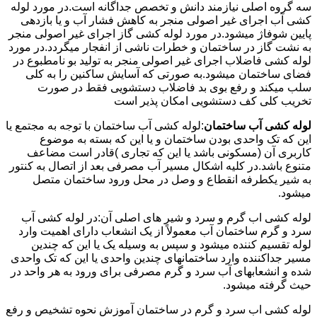
سه گروه اصلی نیازمند دانش و تخصص جداگانه است.در مورد لوله
کشی آب اجرای غیر اصولی منجر به کاهش فشار آب و یا بازدهی
پایین شوفاژ میشود.در مورد لوله کشی گاز اجرای غیر اصولی منجر
به نشت گاز در ساختمان و خطرات ناشی از انفجار میگردد.در مورد
لوله کشی فاضلاب اجرای غیر اصولی منجر به تولید بو نامطبوع در
فضای ساختمان میشود.به صورتی که آسایش ساکنین را به کلی
سلب میکند و رفع بوی بد فاضلاب دستشویی فقط در صورت
تخریب کلی کف دستشویی امکان پذیر است
لوله کشی آب ساختمان
:لوله کشی آب ساختمان با توجه به مجتمع یا
این که تک واحدی بودن ساختمان و یا این که بسته به موضوع
کاربری آن (مسکونی باشد یا این که تجاری )قادر است مضاعف
متنوع باشد.در کلیه اشکال مسیر آب مصرفی بعد از اتصال به کنتور
به شیر یکطرفه انقطاع و وصل در محل ورود ساختمان متصل
میشود.
لوله کشی اب گرم و سرد و شیر های اصلی آن:در لوله کشی آب
سرد و گرم ساختمان آب معمولاً از یک انشعاب دارای اهمیت وارد
لوله تقسیم کننده میشود و سپس به وسیله یک یا این که چندین
مسیر جداکننده وارد ساختمانهای چندین واحدی یا این که تک واحدی
شده و انشعابهای آب سرد و گرم مصرفی برای ورود به هر واحد در
حیث گرفته میشود.
لوله کشی اب سرد و گرم در ساختمان آموزش نحوه تشخیص و رفع