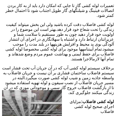
تعمیرات لوله کشی گاز تا جایی که امکان دارد باید از به کار بردن
اتصالات فیتینگ و شیلنگهای گاز طویل اجتناب شود تا احتمال خطر
کمتر شود.
لوله کشی فاضلاب دقت کرده باشید ولی این بخش میتواند کیفیت
زندگی را تحت شعاع خود قرار دهد.بهتر است این موضوع را در
اولویت خود قرار دهید چون به طور مستقیم با سلامت شما و
عزیزانتان ارتباط دارد و اشتباه یا سهلانگاری در اجرای آن انتشار
آلودگی بوی بد محیط و افزایش هزینهها در بلند مدت را موجب
میشود.تمام آییننامهها موجود برای لوله کشی مخصوصا لوله کشی
فاضلاب برای حفظ ایمنی و بهداشت عموم مردم وضع شدهاند و
تمام آنها لازمالاجرا هستند.
برخلاف سیستم لوله کشی آب که در آن جریان آب تحت فشار است
سیستم فاضلاب ساختمان فشاری بر آن نیست و جریان فاضلاب به
واسطه جاذبه زمین و شیب لوله کشی صورت میگیرد.البته در
مسیر جریان فاضلاب از نصب سیفون و لوله تهویه استفاده میشود
تا از بازگشت فاضلاب خروج گاز سمی و موجوداتی موزی که در آن
زندگی میکنند جلوگیری کند.
لوله کشی فاضلاب:
مزایای
اجرای صحیح لوله کشی
فاضلاب