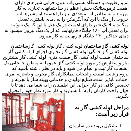
نم و رطوبت با دستگاه نشتی یاب بدون خرابی شیرهای دارای
اهمیت ترموستاتیک بخش اعظم در ساختمانهای تجاری به کار
میروند و به مقادیر آب متعددی نیاز دارا هستند.این شیرها آب
خروجی از دیگ یا این که آبگرمکن را به دمای پایینتری تعدیل
میکنند.مثلا یک شیر دارای اهمیت در یک هتل یا این که یک سوئیت
برای تعدیل آب ۱۸۰ جایگاه فارنهایت که از یک دیگ بیرون میشود به
دمای حداکثر ۱۴۰ جایگاه فارنهایت به کار میرود.
لوله کشی گاز ساختمان
:لوله کشی گاز لوله کشی گازساختمان
لوله کشی گاز خانگی لوله کشی گاز تجاری اجرای لوله کشی گاز
ساختمان قیمت لوله کشی گاز قیمت متری لوله کشی گاز بیشترین
نیاز و سفارش در مورد لوله کشی گاز عموما به منظور جابجایی یک
انشعاب گاز ثبت و انجام می شود و باید در نظر داشته باشید که
لزوم رعایت امنیت و انتخاب پیمانکاران گاز مجرب و باتجربه امری
اجتناب ناپذیر است.صنایع تولیدی و خدماتی بهینه ساز با تجربه و
تخصص کافی در کار اجرایی این اطمینان را به شما می دهد تا با
خیال راحت کارتان را به ما بسپارید و کار مورد نظر خود را تحویل
بگیرید.
مراحل لوله کشی گاز به
قرار زیر است:
تشکیل پرونده در سازمان