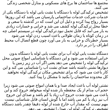
مجتمع ها ساختمان ها برج های مسکونی و منازل شخصی زندگی
می کنند.
تشخیص ترکیدگی لوله با دستگاه یا نشت یابی لوله با دستگاه یکی از
خدمات شرکت خدمات ساختمانی پارسیان می باشد که این روزها
بسیار رواج پیدا کرده و دلیل آن این است که در گذشته با سعی و
خطا محل ترکیدگی لوله کشف می شد و خرابی و خسارات زیادی
به بار می آمد که قابل تحمل نبود.ترکیدگی لوله در سیستم اصلی چه
در زمان کوتاه یا زمان طولانی باعث اسیب زدن لوله می شود
بسیار خطرناک و خرابی به بار می آورد چون قطع اتصال آب محیط
اطراف را در بر دارد.
دستگاه نشت یابی لوله آب برای نشت یابی لوله با دستگاه بدون
خرابی استفاده می شود و این دستگاه با شناسایی امواج صوتی محل
ترکیدگی لوله را تشخیص می دهد یعنی اگر آب در زیر زمین یا
دیوارها نشتی داشته باشد صدای نشت آب را شناسایی می کند و این
کار باعث می شود که برای تشخیص مکان ترکیدگی لوله نخواهید
کل محدوده ساختمان را بکنید تا مشکل را پیدا کنید.
نشتی لوله آب باعث ایجاد صدا و یا همان امواج صوتی می شود زیرا
حجم آب مدام از یک محفظه باز شده لوله میخواهد خروج کند و این
باعث می شود شدت خروج آب زیاد یا کم باشد و صدای این خروج
آب نیز زیاد یا کم می باشد اما با گوش انسان قابل شناسایی نیست
مهم نیست که مقدار آب خارج شده از لوله دقیقا چقدر باشد دستگاه
تشخیص ترکیدگی لوله این صدا را تشخیص می دهد.