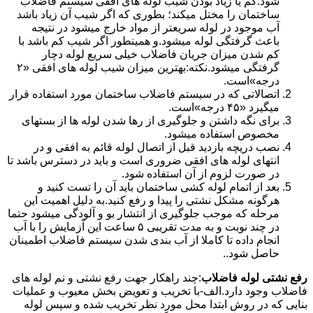
شود.کم یا زیاد بودن شیب لوله های افقی سیستم فاضلاب
ساختمان را مختل میکند؛ بطوری که اگر شیب آن زیاد باشد
آب موجود در لوله سریعتر از مواد خارج میشود در نتیجه
باعث گرفتگی لوله میشود.و همینطور اگر شیب کم باشد با
کم شدن میزان جریان فاضلاب خیلی سریع لوله دچار
گرفتگی میشود.نکته:بهترین میزان شیب لوله های افقی «۲
درجه»است.
اتصالاتی که در سیستم فاضلاب ساختمان مورد استفاده قرار
میگیرد «۴۵ درجه»است.
برای نگه داشتن و جلوگیری از رها شدن لوله ها از بستهای
مخصوص استفاده میشود.
نصب دریچه بازدید قبل از اتصال لوله قائم به افقی و در
انتهای لوله های افقی ضروری است و باید در دسترس باشد تا
در صورت لزوم از آن استفاده شود.
بعد از اتمام لوله کشی ساختمان باید آن را تست کنید و
هرگونه مشکل نشتی را پیدا و رفع کنید.به دلیل اهمیت این
مرحله که موجب جلوگیری از انتشار بو و آلودگی میشود حتما
در چند نوبت و به مدت تقریبی ۵ ساعت این آزمایش را با آب
انجام داده تا کاملا از آب بندی شدن سیستم فاضلاب اطمینان
حاصل شود..
رفع نشتی لوله فاضلاب
:چند راهکار جهت رفع نشتی و نم لوله های
فاضلاب وجود دارد.الف-با تخریب و تعویض بخش معیوب و عملیات
بنایی که در روش ابتدا محل مورد نظر تخریب شده و سپس لوله