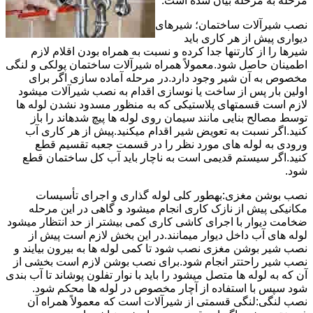
مرحله به مرحله بیان شده است.
نصب شیرآلات ساختمان؛ شیرهای
دیواری پیش از هر کاری باید
شیرها را از کارتنها جدا کرده و نسبت به همراه بودن اقلام لازم
اطمینان حاصل شود.معمولاً همراه شیرآلات ساختمان پولکی و لنگی
مخصوص به آن شیر وجود دارد.در مرحله آماده سازی اگر برای
اولین بار پس از ساخت یا نوسازی اقدام به نصب شیرآلات میشود
لازم است قسمتهای پلاستیکی که به منظور مسدود نشدن لوله ها
توسط مصالح بنایی مانند سیمان روی لوله ها پیچ شدهاند را باز
کنید.اگر نسبت به تعویض شیر اقدام میکنید.پیش از هر کاری آب
ورودی به لوله های مورد نظر را در قسمت جعبه تقسیم قطع
کنید.اگر سیستم قدیمی است به ناچار باید آب کل ساختمان قطع
شود.
نصب بوشن مغزی:بهطور کلی لوله گذاری و اجرای تأسیسات
مکانیکی پیش از نازک کاری انجام میشود و گاهی در این مرحله
ضخامت دیوار با اجرای کاشی کاری کمی بیشتر از حد انتظار میشود
لوله های آب داخل دیوار میمانند.در این بخش لازم است پیش از
نصب شیر بوشن مغزی نصب شود تا کمی لوله ها به بیرون بیایند و
نصب شیر راحتتر انجام شود.برای نصب بوشن لازم است بخشی از
آن که به لوله ها متصل میشود را باید با نوار تفلون پوشاند تا آب بندی
شود سپس با استفاده از آچار مخصوص در لوله ها محکم شود.
نصب لنگی:لنگی قسمتی از شیرآلات است که معمولاً همراه آن