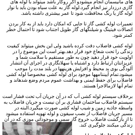
های مانیسمان انجام میشودو اگر روکار باشد میتواند با لوله های
گازی درزدار نیز انجام گیرد.لوله گاز به علت سیاه بودن باید با نوار
لوله گاز یا رنگ محافظت شود تا عمر بیشتری داشته باشد.
تعمیرات لوله کشی گاز تا جایی که امکان دارد باید از به کار بردن
اتصالات فیتینگ و شیلنگهای گاز طویل اجتناب شود تا احتمال خطر
کمتر شود.
لوله کشی فاضلاب دقت کرده باشید ولی این بخش میتواند کیفیت
زندگی را تحت شعاع خود قرار دهد.بهتر است این موضوع را در
اولویت خود قرار دهید چون به طور مستقیم با سلامت شما و
عزیزانتان ارتباط دارد و اشتباه یا سهلانگاری در اجرای آن انتشار
آلودگی بوی بد محیط و افزایش هزینهها در بلند مدت را موجب
میشود.تمام آییننامهها موجود برای لوله کشی مخصوصا لوله کشی
فاضلاب برای حفظ ایمنی و بهداشت عموم مردم وضع شدهاند و
تمام آنها لازمالاجرا هستند.
برخلاف سیستم لوله کشی آب که در آن جریان آب تحت فشار است
سیستم فاضلاب ساختمان فشاری بر آن نیست و جریان فاضلاب به
واسطه جاذبه زمین و شیب لوله کشی صورت میگیرد.البته در
مسیر جریان فاضلاب از نصب سیفون و لوله تهویه استفاده میشود
تا از بازگشت فاضلاب خروج گاز سمی و موجوداتی موزی که در آن
زندگی میکنند جلوگیری کند.