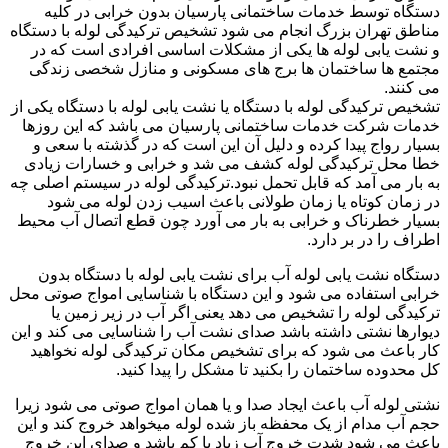
دستگاه توسط خدمات ساختمانی پارسیان بدون خرابی در کلیه
مناطق تهران بزرگ انجام می شود تشخیص ترکیدگی لوله با دستگاه
و نشت یابی لوله ها یکی از مشکلات اساسی افرادی است که در
مجتمع ها ساختمان ها برج های مسکونی و منازل شخصی زندگی
می کنند.
تشخیص ترکیدگی لوله با دستگاه یا نشت یابی لوله با دستگاه یکی از
خدمات شرکت خدمات ساختمانی پارسیان می باشد که این روزها
بسیار رواج پیدا کرده و دلیل آن این است که در گذشته با سعی و
خطا محل ترکیدگی لوله کشف می شد و خرابی و خسارات زیادی
به بار می آمد که قابل تحمل نبود.ترکیدگی لوله در سیستم اصلی چه
در زمان کوتاه یا زمان طولانی باعث اسیب زدن لوله می شود
بسیار خطرناک و خرابی به بار می آورد چون قطع اتصال آب محیط
اطراف را در بر دارد.
دستگاه نشت یابی لوله آب برای نشت یابی لوله با دستگاه بدون
خرابی استفاده می شود و این دستگاه با شناسایی امواج صوتی محل
ترکیدگی لوله را تشخیص می دهد یعنی اگر آب در زیر زمین یا
دیوارها نشتی داشته باشد صدای نشت آب را شناسایی می کند و این
کار باعث می شود که برای تشخیص مکان ترکیدگی لوله نخواهید
کل محدوده ساختمان را بکنید تا مشکل را پیدا کنید.
نشتی لوله آب باعث ایجاد صدا و یا همان امواج صوتی می شود زیرا
حجم آب مدام از یک محفظه باز شده لوله میخواهد خروج کند و این
باعث می شود شدت خروج آب زیاد یا کم باشد و صدای این خروج