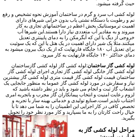
حیث گرفته میشود.
لوله کشی اب سرد و گرم در ساختمان آموزش نحوه تشخیص و رفع
نم و رطوبت با دستگاه نشتی یاب بدون خرابی شیرهای دارای
اهمیت ترموستاتیک بخش اعظم در ساختمانهای تجاری به کار
میروند و به مقادیر آب متعددی نیاز دارا هستند.این شیرها آب
خروجی از دیگ یا این که آبگرمکن را به دمای پایینتری تعدیل
میکنند.مثلا یک شیر دارای اهمیت در یک هتل یا این که یک سوئیت
برای تعدیل آب ۱۸۰ جایگاه فارنهایت که از یک دیگ بیرون میشود به
دمای حداکثر ۱۴۰ جایگاه فارنهایت به کار میرود.
لوله کشی گاز ساختمان
:لوله کشی گاز لوله کشی گازساختمان
لوله کشی گاز خانگی لوله کشی گاز تجاری اجرای لوله کشی گاز
ساختمان قیمت لوله کشی گاز قیمت متری لوله کشی گاز بیشترین
نیاز و سفارش در مورد لوله کشی گاز عموما به منظور جابجایی یک
انشعاب گاز ثبت و انجام می شود و باید در نظر داشته باشید که
لزوم رعایت امنیت و انتخاب پیمانکاران گاز مجرب و باتجربه امری
اجتناب ناپذیر است.صنایع تولیدی و خدماتی بهینه ساز با تجربه و
تخصص کافی در کار اجرایی این اطمینان را به شما می دهد تا با
خیال راحت کارتان را به ما بسپارید و کار مورد نظر خود را تحویل
بگیرید.
مراحل لوله کشی گاز به
قرار زیر است: