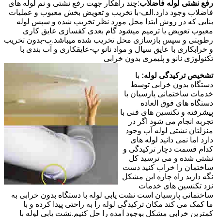
رفع نشتی لوله فاضلاب
:چند راهکار جهت رفع نشتی و نم لوله های
فاضلاب وجود دارد.الف-با تخریب و تعویض بخش معیوب و عملیات
بنایی که در روش ابتدا محل مورد نظر تخریب شده و سپس لوله
معیوب تعویض یا ترمیم میشود گام بعدی کفسازی عایق کاری
رطوبتی و سپس بازسازی محل تخریب شده میباشد.ب-بدون تخریب
و خرابکاری با عایق سیال و مواد نانو پ-عایقکاری و آب بندی با
تکنولوژی نانو و پلیمری بدون خرابی
تشخیص ترکیدگی لوله:
با
دستگاه بدون خرابی توسط
خدمات ساختمانی پارسیان با
دستگاه های فوق العاده
پیشرفته و تکنسین های فنی با
تجربه انجام می شود اگر در
منزلتان نشتی لوله آب وجود
دارد اما نمی دانید لوله های
کدام قسمت دچار ترکیدگی و
نشتی شده و می ترسید کل
ساختمان را خراب کنید دست
نگه دارید راه چاره این مشکل
نزد تکنسین های خدمات
ساختمانی پارسیان است نشت یابی لوله با دستگاه بدون خرابی به
ما کمک می کند مکان ترکیدگی لوله را به راحتی پیدا کرده و با
کمترین خرابی مشکل بوجود آمده را حل کنیم.نشت یابی لوله با