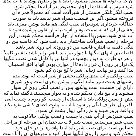
آن که به لوله ها متصل میشود را باید با نوار تفلون پوشاند تا آب بندی
شود سپس با استفاده از آچار مخصوص در لوله ها محکم شود.
نصب لنگی:لنگی قسمتی از شیرآلات است که معمولاً همراه آن
فروخته میشود.اگر این قسمت همراه شیر نباشد باید به صورت
جداگانه خریداری شود.برای نصب لنگی هم مانند بوشن مغزی باید
بخشی از آن که به سمت بوشن است با نوار تفلون پوشیده شود تا
آب بندی شود.سپس با استفاده از آچار فرانسه محکم شود.در این
مرحله از نصب شیرآلات ساختمان باید دقت شود که فاصله بین دو
لنگی دقیقه به اندازه فاصله بین دو ورودی آب روی شیر باشد
فاصله بین انتهای لنگیها تا دیوار نیز باید با هم برابر باشد تا شیر کاملاً
از هر دو طرف به دیوار بچسبد.در انتها نیز با کامل شدن نصب لنگیها
یک تراز بر روی آن قرار داده تا از موازی بودن آنها با افق اطمینان
پیدا کنید و در نهایت زیبایی شیر با کج بودن کم نشود.
نصب پولکی و آب بندی:پولکی بخشی از شیر است که پوشاننده
زشتیهای پشت شیر مانند لنگی و بوشن مغزی است و هر شیری
دارای این قسمت است.پولکیها پس از نصب لنگی روی آن سوار
میشوند و با پیچ دادن محکم شده و به دیوار میچسبند.ناگفته نماند که
پیش از بستن پولکی باید با استفاده از چسب آکواریوم یا چسب آنتی
باکتریال اطراف لنگی پر شود تا آب به پشت فضای کاشی نفوذ نکند
و باعث بروز طبله و نم زدگی دیوار پشت آن نشود.
نصب شیر:پس از آب بندی با چسب و نصب پولکی حالا نوبت به
نصب شیر میرسد.در نصب شیرآلات ساختمان این مرحله از مراحل
حساس است.برای نصب شیر باید ابتدا واشرها را در جای خود
محکم کنید و شیر را روی لنگیها سوار کنید و مهرههای آن را با دست