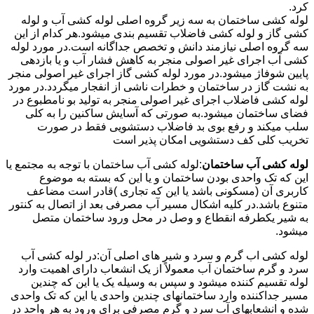
کرد.
لوله کشی ساختمان به سه زیر گروه اصلی لوله کشی آب و لوله
کشی گاز و لوله کشی فاضلاب تقسیم بندی میشود.هر کدام از این
سه گروه اصلی نیازمند دانش و تخصص جداگانه است.در مورد لوله
کشی آب اجرای غیر اصولی منجر به کاهش فشار آب و یا بازدهی
پایین شوفاژ میشود.در مورد لوله کشی گاز اجرای غیر اصولی منجر
به نشت گاز در ساختمان و خطرات ناشی از انفجار میگردد.در مورد
لوله کشی فاضلاب اجرای غیر اصولی منجر به تولید بو نامطبوع در
فضای ساختمان میشود.به صورتی که آسایش ساکنین را به کلی
سلب میکند و رفع بوی بد فاضلاب دستشویی فقط در صورت
تخریب کلی کف دستشویی امکان پذیر است
لوله کشی آب ساختمان
:لوله کشی آب ساختمان با توجه به مجتمع یا
این که تک واحدی بودن ساختمان و یا این که بسته به موضوع
کاربری آن (مسکونی باشد یا این که تجاری )قادر است مضاعف
متنوع باشد.در کلیه اشکال مسیر آب مصرفی بعد از اتصال به کنتور
به شیر یکطرفه انقطاع و وصل در محل ورود ساختمان متصل
میشود.
لوله کشی اب گرم و سرد و شیر های اصلی آن:در لوله کشی آب
سرد و گرم ساختمان آب معمولاً از یک انشعاب دارای اهمیت وارد
لوله تقسیم کننده میشود و سپس به وسیله یک یا این که چندین
مسیر جداکننده وارد ساختمانهای چندین واحدی یا این که تک واحدی
شده و انشعابهای آب سرد و گرم مصرفی برای ورود به هر واحد در