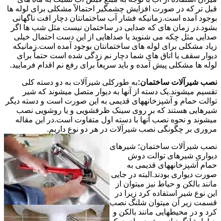
قبل تر که در صورت افزایش چشمگیر احتمالاً مشکلی برای لوله ها
بوجود آمده است.زمانیکه فشار آب ساختمانتان دچار افت ناگهانی
بشود.در زمان های که صدایی در ساختمان نیست مثل شب ها اگر
صدایی مثل چکه می شنوید یا صداهایی از این دست احتمال خیلی
زیاد مشکلی برای لوله های ساختمانتان بوجود آمده است.زمانیکه
دیوار سقف یا اتاق های شما دچار نم زدگی شده است حتماً برای
لوله ها مشکلی پیش آمده و باید سریعاً برای رفع نم اقدام فرمایید.
نصب شیرآلات ساختمان:
به طورکلی شیرآلات به دو دسته کلی
تقسیم میشوند.یک دسته از آنها به دیوار متصل میشوند که شیر
توالت حمام و آشپزخانههای قدیمی به این صورت است و دسته دیگر
شیرهایی هستند که بر روی سینک ظرفشویی و یا روشویی نصب
میشوند و نحوه نصب آنها با دسته اول متفاوت است.در این مقاله
مروری بر چگونگی نصب شیرآلات در هر دو نوع داریم.
نصب شیرآلات ساختمان؛ شیرهای
دیواری شیرهای توالت دوش
حمام آشپزخانههای قدیمی به
صورت دیواری بودند.البته در جایی
مانند بالکن و حیاط نیز میتوان از
این نوع شیر استفاده کرد زیرا در
قسمت زیر آن میتوان شلنگ نصب
کرد و در محیطهایی مانند بالکن و