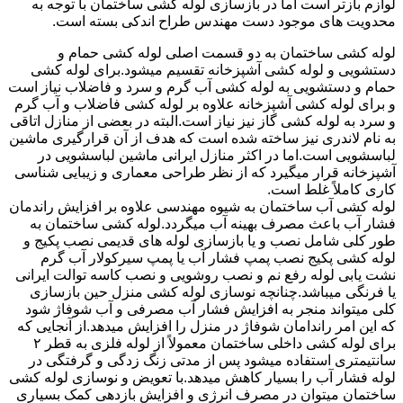
لوازم بازتر است اما در بازسازی لوله کشی ساختمان با توجه به
محدویت های موجود دست مهندس طراح اندکی بسته است.
لوله کشی ساختمان به دو قسمت اصلی لوله کشی حمام و
دستشویی و لوله کشی آشپزخانه تقسیم میشود.برای لوله کشی
حمام و دستشویی به لوله کشی آب گرم و سرد و فاضلاب نیاز است
و برای لوله کشی آشپزخانه علاوه بر لوله کشی فاضلاب و آب گرم
و سرد به لوله کشی گاز نیز نیاز است.البته در بعضی از منازل اتاقی
به نام لاندری نیز ساخته شده است که هدف از آن قرارگیری ماشین
لباسشویی است.اما در اکثر منازل ایرانی ماشین لباسشویی در
آشپزخانه قرار میگیرد که از نظر طراحی معماری و زیبایی شناسی
کاری کاملاً غلط است.
لوله کشی آب ساختمان به شیوه مهندسی علاوه بر افزایش راندمان
فشار آب باعث مصرف بهینه آب میگردد.لوله کشی ساختمان به
طور کلی شامل نصب و یا بازسازی لوله های قدیمی نصب پکیج و
لوله کشی پکیج نصب پمپ فشار آب یا پمپ سیرکولار آب گرم
نشت یابی لوله رفع نم و نصب روشویی و نصب کاسه توالت ایرانی
یا فرنگی میباشد.چنانچه نوسازی لوله کشی منزل حین بازسازی
کلی میتواند منجر به افزایش فشار آب مصرفی و آب شوفاژ شود
که این امر راندامان شوفاژ در منزل را افزایش میدهد.از آنجایی که
برای لوله کشی داخلی ساختمان معمولاً از لوله فلزی به قطر ۲
سانتیمتری استفاده میشود پس از مدتی زنگ زدگی و گرفتگی در
لوله فشار آب را بسیار کاهش میدهد.با تعویض و نوسازی لوله کشی
ساختمان میتوان در مصرف انرژی و افزایش بازدهی کمک بسیاری