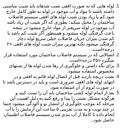
لوله هایی که به صورت افقی نصب شدهاند باید شیب مناسبی
داشته باشند تا مواد و آب موجود در لوله به طور کامل خارج
شود.کم یا زیاد بودن شیب لوله های افقی سیستم فاضلاب
ساختمان را مختل میکند؛ بطوری که اگر شیب آن زیاد باشد
آب موجود در لوله سریعتر از مواد خارج میشود در نتیجه
باعث گرفتگی لوله میشود.و همینطور اگر شیب کم باشد با
کم شدن میزان جریان فاضلاب خیلی سریع لوله دچار
گرفتگی میشود.نکته:بهترین میزان شیب لوله های افقی «۲
درجه»است.
اتصالاتی که در سیستم فاضلاب ساختمان مورد استفاده قرار
میگیرد «۴۵ درجه»است.
برای نگه داشتن و جلوگیری از رها شدن لوله ها از بستهای
مخصوص استفاده میشود.
نصب دریچه بازدید قبل از اتصال لوله قائم به افقی و در
انتهای لوله های افقی ضروری است و باید در دسترس باشد تا
در صورت لزوم از آن استفاده شود.
بعد از اتمام لوله کشی ساختمان باید آن را تست کنید و
هرگونه مشکل نشتی را پیدا و رفع کنید.به دلیل اهمیت این
مرحله که موجب جلوگیری از انتشار بو و آلودگی میشود حتما
در چند نوبت و به مدت تقریبی ۵ ساعت این آزمایش را با آب
انجام داده تا کاملا از آب بندی شدن سیستم فاضلاب اطمینان
حاصل شود..