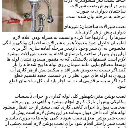
حیاط شلنگ نیاز میشود.برای درک
بهتر در آموزش نصب شیرآلات
ساختمان دیواری به صورت
مرحله به مرحله بیان شده است.
نصب شیرآلات ساختمان؛ شیرهای
دیواری پیش از هر کاری باید
شیرها را از کارتنها جدا کرده و نسبت به همراه بودن اقلام لازم
اطمینان حاصل شود.معمولاً همراه شیرآلات ساختمان پولکی و لنگی
مخصوص به آن شیر وجود دارد.در مرحله آماده سازی اگر برای
اولین بار پس از ساخت یا نوسازی اقدام به نصب شیرآلات میشود
لازم است قسمتهای پلاستیکی که به منظور مسدود نشدن لوله ها
توسط مصالح بنایی مانند سیمان روی لوله ها پیچ شدهاند را باز
کنید.اگر نسبت به تعویض شیر اقدام میکنید.پیش از هر کاری آب
ورودی به لوله های مورد نظر را در قسمت جعبه تقسیم قطع
کنید.اگر سیستم قدیمی است به ناچار باید آب کل ساختمان قطع
شود.
نصب بوشن مغزی:بهطور کلی لوله گذاری و اجرای تأسیسات
مکانیکی پیش از نازک کاری انجام میشود و گاهی در این مرحله
ضخامت دیوار با اجرای کاشی کاری کمی بیشتر از حد انتظار میشود
لوله های آب داخل دیوار میمانند.در این بخش لازم است پیش از
نصب شیر بوشن مغزی نصب شود تا کمی لوله ها به بیرون بیایند و
نصب شیر راحتتر انجام شود.برای نصب بوشن لازم است بخشی از