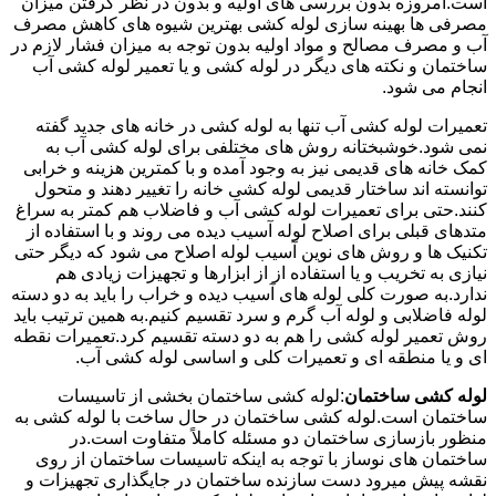
است.امروزه بدون بررسی های اولیه و بدون در نظر گرفتن میزان
مصرفی ها بهینه سازی لوله کشی بهترین شیوه های کاهش مصرف
آب و مصرف مصالح و مواد اولیه بدون توجه به میزان فشار لازم در
ساختمان و نکته های دیگر در لوله کشی و یا تعمیر لوله کشی آب
انجام می شود.
تعمیرات لوله کشی آب تنها به لوله کشی در خانه های جدید گفته
نمی شود.خوشبختانه روش های مختلفی برای لوله کشی آب به
کمک خانه های قدیمی نیز به وجود آمده و با کمترین هزینه و خرابی
توانسته اند ساختار قدیمی لوله کشی خانه را تغییر دهند و متحول
کنند.حتی برای تعمیرات لوله کشی آب و فاضلاب هم کمتر به سراغ
متدهای قبلی برای اصلاح لوله آسیب دیده می روند و با استفاده از
تکنیک ها و روش های نوین آسیب لوله اصلاح می شود که دیگر حتی
نیازی به تخریب و یا استفاده از از ابزارها و تجهیزات زیادی هم
ندارد.به صورت کلی لوله های آسیب دیده و خراب را باید به دو دسته
لوله فاضلابی و لوله آب گرم و سرد تقسیم کنیم.به همین ترتیب باید
روش تعمیر لوله کشی را هم به دو دسته تقسیم کرد.تعمیرات نقطه
ای و یا منطقه ای و تعمیرات کلی و اساسی لوله کشی آب.
لوله کشی ساختمان
:لوله کشی ساختمان بخشی از تاسیسات
ساختمان است.لوله کشی ساختمان در حال ساخت با لوله کشی به
منظور بازسازی ساختمان دو مسئله کاملاً متفاوت است.در
ساختمان های نوساز با توجه به اینکه تاسیسات ساختمان از روی
نقشه پیش میرود دست سازنده ساختمان در جایگذاری تجهیزات و