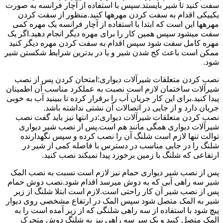
سفت کنید تا شیر بایستد.سپس با استفاده از آچار فرانسه به صورت
یکییکی اقدام به سفت کردن مهرهها کنید.منظور از سفت کردن
مهرهها این است که ابتدا با استفاده از آچار فرانسه یک مهره کمی
سفت میشود سپس همین کار را برای مهره دیگر انجام دهید.اگر یک
مهره کامل سفت شود سپس اقدام به سفت کردن مهره دیگر کنید
ممکن است باعث کج شدن شیر و یا در بدترین شرایط شکستن شیر
شود.
نصب کردن متعلقات شیرآلات دیواری:امتحان کردن پس از نصب
شیرآلات ساختمان لازم است نصبت به عملکرد مناسب آن اطمینان
پیدا کنید.برای این کار جریان آب را برقرار کرده تا ببینید آب به خوبی
جریان دارد و از جایی در اتصالات آن نشتی نداشته باشد.
نصب کردن متعلقات شیرآلات دیواری:در انتها نیز باید گفت نصب
شیرآلات دیواری همگی مانند هم است.پس از نصب شیر دیواری
توالت تنها لازم است شلنگ آن را نصب کرده و سپس نگهدارنده
شلنگ را در جایی مناسب در دسترس با فاصله کمی از شیر در
ارتفاعی که شلنگ با زمین برخورد پیدا نمیکند نصب کنید.
پس از نصب شیر دیواری حمام نیز لازم است نسبت به نصب المک
شیر سه راهی آبی که به دوش میرسد اقدام شود.نصب دوش حمام
پس از نصب شیر آن کار راحتی است.لازم است ابتلا شلنگ از زیر
شیر به المک متصل شود سپس المک در ارتفاع مشخصی روی دیوار
پیچ شود با استفاده از سه راهی شلنگی که از زیر آمده است را به
المک متصل کنید و یک سر سه راهی نیز به شلنگ دوش متحرک