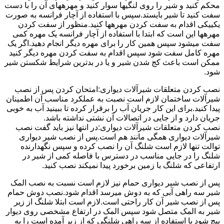
محکم کنید و شیر را روی لنگیها سوار کنید و مهرههای آن را با دست
سفت کنید تا شیر بایستد.سپس با استفاده از آچار فرانسه به صورت
یکییکی اقدام به سفت کردن مهرهها کنید.منظور از سفت کردن
مهرهها این است که ابتدا با استفاده از آچار فرانسه یک مهره کمی
سفت میشود سپس همین کار را برای مهره دیگر انجام دهید.اگر یک
مهره کامل سفت شود سپس اقدام به سفت کردن مهره دیگر کنید
ممکن است باعث کج شدن شیر و یا در بدترین شرایط شکستن شیر
شود.
نصب کردن متعلقات شیرآلات دیواری:امتحان کردن پس از نصب
شیرآلات ساختمان لازم است نصبت به عملکرد مناسب آن اطمینان
پیدا کنید.برای این کار جریان آب را برقرار کرده تا ببینید آب به خوبی
جریان دارد و از جایی در اتصالات آن نشتی نداشته باشد.
نصب کردن متعلقات شیرآلات دیواری:در انتها نیز باید گفت نصب
شیرآلات دیواری همگی مانند هم است.پس از نصب شیر دیواری
توالت تنها لازم است شلنگ آن را نصب کرده و سپس نگهدارنده
شلنگ را در جایی مناسب در دسترس با فاصله کمی از شیر در
ارتفاعی که شلنگ با زمین برخورد پیدا نمیکند نصب کنید.
پس از نصب شیر دیواری حمام نیز لازم است نسبت به نصب المک
شیر سه راهی آبی که به دوش میرسد اقدام شود.نصب دوش حمام
پس از نصب شیر آن کار راحتی است.لازم است ابتلا شلنگ از زیر
شیر به المک متصل شود سپس المک در ارتفاع مشخصی روی دیوار
پیچ شود با استفاده از سه راهی شلنگی که از زیر آمده است را به