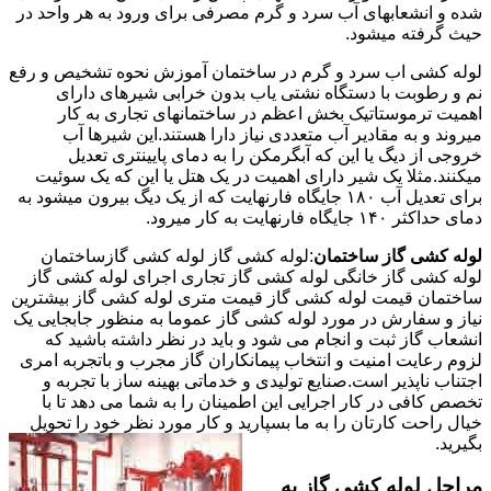
شده و انشعابهای آب سرد و گرم مصرفی برای ورود به هر واحد در
حیث گرفته میشود.
لوله کشی اب سرد و گرم در ساختمان آموزش نحوه تشخیص و رفع
نم و رطوبت با دستگاه نشتی یاب بدون خرابی شیرهای دارای
اهمیت ترموستاتیک بخش اعظم در ساختمانهای تجاری به کار
میروند و به مقادیر آب متعددی نیاز دارا هستند.این شیرها آب
خروجی از دیگ یا این که آبگرمکن را به دمای پایینتری تعدیل
میکنند.مثلا یک شیر دارای اهمیت در یک هتل یا این که یک سوئیت
برای تعدیل آب ۱۸۰ جایگاه فارنهایت که از یک دیگ بیرون میشود به
دمای حداکثر ۱۴۰ جایگاه فارنهایت به کار میرود.
لوله کشی گاز ساختمان
:لوله کشی گاز لوله کشی گازساختمان
لوله کشی گاز خانگی لوله کشی گاز تجاری اجرای لوله کشی گاز
ساختمان قیمت لوله کشی گاز قیمت متری لوله کشی گاز بیشترین
نیاز و سفارش در مورد لوله کشی گاز عموما به منظور جابجایی یک
انشعاب گاز ثبت و انجام می شود و باید در نظر داشته باشید که
لزوم رعایت امنیت و انتخاب پیمانکاران گاز مجرب و باتجربه امری
اجتناب ناپذیر است.صنایع تولیدی و خدماتی بهینه ساز با تجربه و
تخصص کافی در کار اجرایی این اطمینان را به شما می دهد تا با
خیال راحت کارتان را به ما بسپارید و کار مورد نظر خود را تحویل
بگیرید.
مراحل لوله کشی گاز به