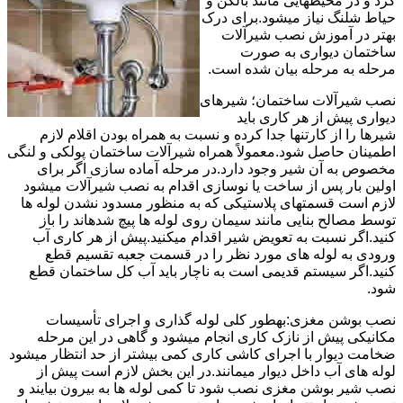
کرد و در محیطهایی مانند بالکن و
حیاط شلنگ نیاز میشود.برای درک
بهتر در آموزش نصب شیرآلات
ساختمان دیواری به صورت
مرحله به مرحله بیان شده است.
نصب شیرآلات ساختمان؛ شیرهای
دیواری پیش از هر کاری باید
شیرها را از کارتنها جدا کرده و نسبت به همراه بودن اقلام لازم
اطمینان حاصل شود.معمولاً همراه شیرآلات ساختمان پولکی و لنگی
مخصوص به آن شیر وجود دارد.در مرحله آماده سازی اگر برای
اولین بار پس از ساخت یا نوسازی اقدام به نصب شیرآلات میشود
لازم است قسمتهای پلاستیکی که به منظور مسدود نشدن لوله ها
توسط مصالح بنایی مانند سیمان روی لوله ها پیچ شدهاند را باز
کنید.اگر نسبت به تعویض شیر اقدام میکنید.پیش از هر کاری آب
ورودی به لوله های مورد نظر را در قسمت جعبه تقسیم قطع
کنید.اگر سیستم قدیمی است به ناچار باید آب کل ساختمان قطع
شود.
نصب بوشن مغزی:بهطور کلی لوله گذاری و اجرای تأسیسات
مکانیکی پیش از نازک کاری انجام میشود و گاهی در این مرحله
ضخامت دیوار با اجرای کاشی کاری کمی بیشتر از حد انتظار میشود
لوله های آب داخل دیوار میمانند.در این بخش لازم است پیش از
نصب شیر بوشن مغزی نصب شود تا کمی لوله ها به بیرون بیایند و