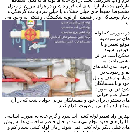
گرم و آب سرد)می باشد.در این خانه ها لوله ها به دلیل استفاده
طولانی مدت از لوله های آب قرار داشتن در هوای بیرون از منزل
مخصوصا محیط های خیلی خشک و یا خیلی سرد باعث گرفتگی و
دچار پوسیدگی و در قسمتی از لوله شکستگی و نشتی به وجود می
آید.
در صورتی که لوله
های فرسوده به
موقع تعمیر و یا
تعویض نشوند
ممکن است در اثر
نشتی باعث به
وجود آمدن لکه های
نم و رطوبت در
دیوار و سقف منزل
خود و یا همسایگان
شود.در این صورت
خسارات و خرابی
های بیشتری برای خود و همسایگان در پی خواد داشت که در آن
موقع باید رفع نم و رطوبت اقدام کنید.
بهترین راه تعمیر لوله کشی آب سرد و گرم خانه به صورت اساسی
با ابزارهای جدید انجام می شود.در حال حاضر ساختمان ها به روش
های قبلی دیگر لوله کشی نمی شوند.زمان لوله کشی بسیار کم و