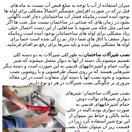
میزان استفاده از آب با توجه به مبلغ قبض آب نسبت به ماه های
قبل تر که در صورت افزایش چشمگیر احتمالاً مشکلی برای لوله ها
بوجود آمده است.زمانیکه فشار آب ساختمانتان دچار افت ناگهانی
بشود.در زمان های که صدایی در ساختمان نیست مثل شب ها اگر
صدایی مثل چکه می شنوید یا صداهایی از این دست احتمال خیلی
زیاد مشکلی برای لوله های ساختمانتان بوجود آمده است.زمانیکه
دیوار سقف یا اتاق های شما دچار نم زدگی شده است حتماً برای
لوله ها مشکلی پیش آمده و باید سریعاً برای رفع نم اقدام فرمایید.
نصب شیرآلات ساختمان:
به طورکلی شیرآلات به دو دسته کلی
تقسیم میشوند.یک دسته از آنها به دیوار متصل میشوند که شیر
توالت حمام و آشپزخانههای قدیمی به این صورت است و دسته دیگر
شیرهایی هستند که بر روی سینک ظرفشویی و یا روشویی نصب
میشوند و نحوه نصب آنها با دسته اول متفاوت است.در این مقاله
مروری بر چگونگی نصب شیرآلات در هر دو نوع داریم.
نصب شیرآلات ساختمان؛ شیرهای
دیواری شیرهای توالت دوش
حمام آشپزخانههای قدیمی به
صورت دیواری بودند.البته در جایی
مانند بالکن و حیاط نیز میتوان از
این نوع شیر استفاده کرد زیرا در
قسمت زیر آن میتوان شلنگ نصب