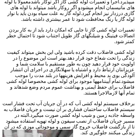
میپذیرد.اجرا و تعمیرات لوله کشی گاز اگر توکار باشدمعمولا با لوله
های مانیسمان انجام میشودو اگر روکار باشد میتواند با لوله های
گازی درزدار نیز انجام گیرد.لوله گاز به علت سیاه بودن باید با نوار
لوله گاز یا رنگ محافظت شود تا عمر بیشتری داشته باشد.
تعمیرات لوله کشی گاز تا جایی که امکان دارد باید از به کار بردن
اتصالات فیتینگ و شیلنگهای گاز طویل اجتناب شود تا احتمال خطر
کمتر شود.
لوله کشی فاضلاب دقت کرده باشید ولی این بخش میتواند کیفیت
زندگی را تحت شعاع خود قرار دهد.بهتر است این موضوع را در
اولویت خود قرار دهید چون به طور مستقیم با سلامت شما و
عزیزانتان ارتباط دارد و اشتباه یا سهلانگاری در اجرای آن انتشار
آلودگی بوی بد محیط و افزایش هزینهها در بلند مدت را موجب
میشود.تمام آییننامهها موجود برای لوله کشی مخصوصا لوله کشی
فاضلاب برای حفظ ایمنی و بهداشت عموم مردم وضع شدهاند و
تمام آنها لازمالاجرا هستند.
برخلاف سیستم لوله کشی آب که در آن جریان آب تحت فشار است
سیستم فاضلاب ساختمان فشاری بر آن نیست و جریان فاضلاب به
واسطه جاذبه زمین و شیب لوله کشی صورت میگیرد.البته در
مسیر جریان فاضلاب از نصب سیفون و لوله تهویه استفاده میشود
تا از بازگشت فاضلاب خروج گاز سمی و موجوداتی موزی که در آن
زندگی میکنند جلوگیری کند.