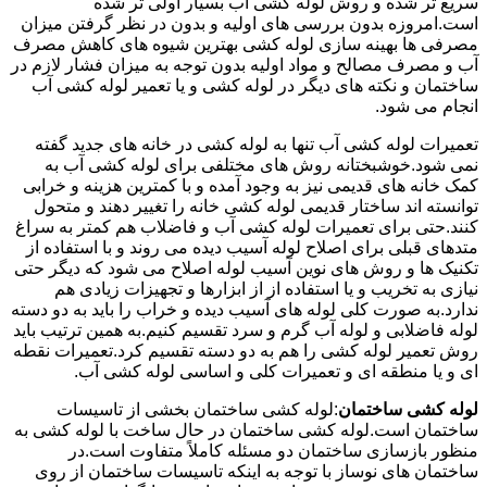
سریع تر شده و روش لوله کشی آب بسیار اولی تر شده
است.امروزه بدون بررسی های اولیه و بدون در نظر گرفتن میزان
مصرفی ها بهینه سازی لوله کشی بهترین شیوه های کاهش مصرف
آب و مصرف مصالح و مواد اولیه بدون توجه به میزان فشار لازم در
ساختمان و نکته های دیگر در لوله کشی و یا تعمیر لوله کشی آب
انجام می شود.
تعمیرات لوله کشی آب تنها به لوله کشی در خانه های جدید گفته
نمی شود.خوشبختانه روش های مختلفی برای لوله کشی آب به
کمک خانه های قدیمی نیز به وجود آمده و با کمترین هزینه و خرابی
توانسته اند ساختار قدیمی لوله کشی خانه را تغییر دهند و متحول
کنند.حتی برای تعمیرات لوله کشی آب و فاضلاب هم کمتر به سراغ
متدهای قبلی برای اصلاح لوله آسیب دیده می روند و با استفاده از
تکنیک ها و روش های نوین آسیب لوله اصلاح می شود که دیگر حتی
نیازی به تخریب و یا استفاده از از ابزارها و تجهیزات زیادی هم
ندارد.به صورت کلی لوله های آسیب دیده و خراب را باید به دو دسته
لوله فاضلابی و لوله آب گرم و سرد تقسیم کنیم.به همین ترتیب باید
روش تعمیر لوله کشی را هم به دو دسته تقسیم کرد.تعمیرات نقطه
ای و یا منطقه ای و تعمیرات کلی و اساسی لوله کشی آب.
لوله کشی ساختمان
:لوله کشی ساختمان بخشی از تاسیسات
ساختمان است.لوله کشی ساختمان در حال ساخت با لوله کشی به
منظور بازسازی ساختمان دو مسئله کاملاً متفاوت است.در
ساختمان های نوساز با توجه به اینکه تاسیسات ساختمان از روی