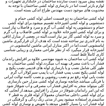
نقشه پیش میرود دست سازنده ساختمان در جایگذاری تجهیزات و
لوازم بازتر است اما در بازسازی لوله کشی ساختمان با توجه به
محدویت های موجود دست مهندس طراح اندکی بسته است.
لوله کشی ساختمان به دو قسمت اصلی لوله کشی حمام و
دستشویی و لوله کشی آشپزخانه تقسیم میشود.برای لوله کشی
حمام و دستشویی به لوله کشی آب گرم و سرد و فاضلاب نیاز است
و برای لوله کشی آشپزخانه علاوه بر لوله کشی فاضلاب و آب گرم
و سرد به لوله کشی گاز نیز نیاز است.البته در بعضی از منازل اتاقی
به نام لاندری نیز ساخته شده است که هدف از آن قرارگیری ماشین
لباسشویی است.اما در اکثر منازل ایرانی ماشین لباسشویی در
آشپزخانه قرار میگیرد که از نظر طراحی معماری و زیبایی شناسی
کاری کاملاً غلط است.
لوله کشی آب ساختمان به شیوه مهندسی علاوه بر افزایش راندمان
فشار آب باعث مصرف بهینه آب میگردد.لوله کشی ساختمان به
طور کلی شامل نصب و یا بازسازی لوله های قدیمی نصب پکیج و
لوله کشی پکیج نصب پمپ فشار آب یا پمپ سیرکولار آب گرم
نشت یابی لوله رفع نم و نصب روشویی و نصب کاسه توالت ایرانی
یا فرنگی میباشد.چنانچه نوسازی لوله کشی منزل حین بازسازی
کلی میتواند منجر به افزایش فشار آب مصرفی و آب شوفاژ شود
که این امر راندامان شوفاژ در منزل را افزایش میدهد.از آنجایی که
برای لوله کشی داخلی ساختمان معمولاً از لوله فلزی به قطر ۲
سانتیمتری استفاده میشود پس از مدتی زنگ زدگی و گرفتگی در
لوله فشار آب را بسیار کاهش میدهد.با تعویض و نوسازی لوله کشی