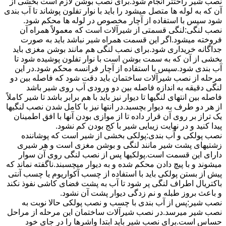
نصب شیر راحتتر انجام شود.برای نصب بوشن لازم است بخشی از
آن که به لوله ها متصل میشود را باید با نوار تفلون پوشاند تا آب بندی
شود سپس با استفاده از آچار مخصوص در لوله ها محکم شود.
نصب لنگی:لنگی قسمتی از شیرآلات است که معمولاً همراه آن
فروخته میشود.اگر این قسمت همراه شیر نباشد باید به صورت
جداگانه خریداری شود.برای نصب لنگی هم مانند بوشن مغزی باید
بخشی از آن که به سمت بوشن است با نوار تفلون پوشیده شود تا
آب بندی شود.سپس با استفاده از آچار فرانسه محکم شود.در این
مرحله از نصب شیرآلات ساختمان باید دقت شود که فاصله بین دو
لنگی دقیقه به اندازه فاصله بین دو ورودی آب روی شیر باشد
فاصله بین انتهای لنگیها تا دیوار نیز باید با هم برابر باشد تا شیر کاملاً
از هر دو طرف به دیوار بچسبد.در انتها نیز با کامل شدن نصب لنگیها
یک تراز بر روی آن قرار داده تا از موازی بودن آنها با افق اطمینان
پیدا کنید و در نهایت زیبایی شیر با کج بودن کم نشود.
نصب پولکی و آب بندی:پولکی بخشی از شیر است که پوشاننده
زشتیهای پشت شیر مانند لنگی و بوشن مغزی است و هر شیری
دارای این قسمت است.پولکیها پس از نصب لنگی روی آن سوار
میشوند و با پیچ دادن محکم شده و به دیوار میچسبند.ناگفته نماند که
پیش از بستن پولکی باید با استفاده از چسب آکواریوم یا چسب آنتی
باکتریال اطراف لنگی پر شود تا آب به پشت فضای کاشی نفوذ نکند
و باعث بروز طبله و نم زدگی دیوار پشت آن نشود.
نصب شیر:پس از آب بندی با چسب و نصب پولکی حالا نوبت به
نصب شیر میرسد.در نصب شیرآلات ساختمان این مرحله از مراحل
حساس است.برای نصب شیر باید ابتدا واشرها را در جای خود