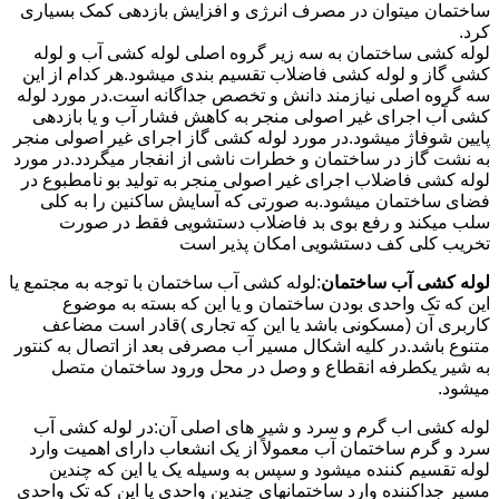
ساختمان میتوان در مصرف انرژی و افزایش بازدهی کمک بسیاری
کرد.
لوله کشی ساختمان به سه زیر گروه اصلی لوله کشی آب و لوله
کشی گاز و لوله کشی فاضلاب تقسیم بندی میشود.هر کدام از این
سه گروه اصلی نیازمند دانش و تخصص جداگانه است.در مورد لوله
کشی آب اجرای غیر اصولی منجر به کاهش فشار آب و یا بازدهی
پایین شوفاژ میشود.در مورد لوله کشی گاز اجرای غیر اصولی منجر
به نشت گاز در ساختمان و خطرات ناشی از انفجار میگردد.در مورد
لوله کشی فاضلاب اجرای غیر اصولی منجر به تولید بو نامطبوع در
فضای ساختمان میشود.به صورتی که آسایش ساکنین را به کلی
سلب میکند و رفع بوی بد فاضلاب دستشویی فقط در صورت
تخریب کلی کف دستشویی امکان پذیر است
لوله کشی آب ساختمان
:لوله کشی آب ساختمان با توجه به مجتمع یا
این که تک واحدی بودن ساختمان و یا این که بسته به موضوع
کاربری آن (مسکونی باشد یا این که تجاری )قادر است مضاعف
متنوع باشد.در کلیه اشکال مسیر آب مصرفی بعد از اتصال به کنتور
به شیر یکطرفه انقطاع و وصل در محل ورود ساختمان متصل
میشود.
لوله کشی اب گرم و سرد و شیر های اصلی آن:در لوله کشی آب
سرد و گرم ساختمان آب معمولاً از یک انشعاب دارای اهمیت وارد
لوله تقسیم کننده میشود و سپس به وسیله یک یا این که چندین
مسیر جداکننده وارد ساختمانهای چندین واحدی یا این که تک واحدی