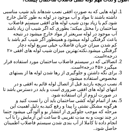
لوله هایی که به صورت افقی نصب شدهاند باید شیب مناسبی
داشته باشند تا مواد و آب موجود در لوله به طور کامل خارج
شود.کم یا زیاد بودن شیب لوله های افقی سیستم فاضلاب
ساختمان را مختل میکند؛ بطوری که اگر شیب آن زیاد باشد
آب موجود در لوله سریعتر از مواد خارج میشود در نتیجه
باعث گرفتگی لوله میشود.و همینطور اگر شیب کم باشد با
کم شدن میزان جریان فاضلاب خیلی سریع لوله دچار
گرفتگی میشود.نکته:بهترین میزان شیب لوله های افقی «۲
درجه»است.
اتصالاتی که در سیستم فاضلاب ساختمان مورد استفاده قرار
میگیرد «۴۵ درجه»است.
برای نگه داشتن و جلوگیری از رها شدن لوله ها از بستهای
مخصوص استفاده میشود.
نصب دریچه بازدید قبل از اتصال لوله قائم به افقی و در
انتهای لوله های افقی ضروری است و باید در دسترس باشد تا
در صورت لزوم از آن استفاده شود.
بعد از اتمام لوله کشی ساختمان باید آن را تست کنید و
هرگونه مشکل نشتی را پیدا و رفع کنید.به دلیل اهمیت این
مرحله که موجب جلوگیری از انتشار بو و آلودگی میشود حتما
در چند نوبت و به مدت تقریبی ۵ ساعت این آزمایش را با آب
انجام داده تا کاملا از آب بندی شدن سیستم فاضلاب اطمینان
حاصل شود..