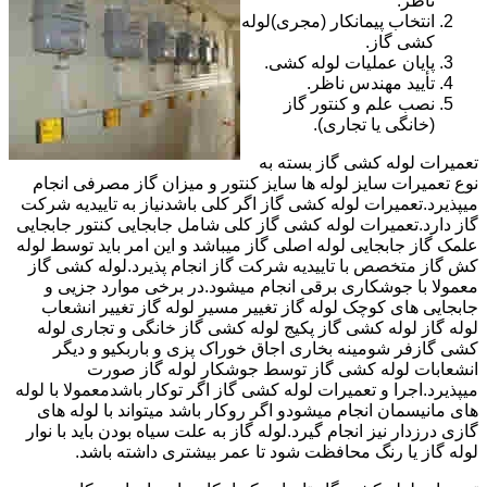
ناظر.
انتخاب پیمانکار (مجری)لوله
کشی گاز.
پایان عملیات لوله کشی.
تأیید مهندس ناظر.
نصب علم و کنتور گاز
(خانگی یا تجاری).
تعمیرات لوله کشی گاز بسته به
نوع تعمیرات سایز لوله ها سایز کنتور و میزان گاز مصرفی انجام
میپذیرد.تعمیرات لوله کشی گاز اگر کلی باشدنیاز به تاییدیه شرکت
گاز دارد.تعمیرات لوله کشی گاز کلی شامل جابجایی کنتور جابجایی
علمک گاز جابجایی لوله اصلی گاز میباشد و این امر باید توسط لوله
کش گاز متخصص با تاییدیه شرکت گاز انجام پذیرد.لوله کشی گاز
معمولا با جوشکاری برقی انجام میشود.در برخی موارد جزیی و
جابجایی های کوچک لوله گاز تغییر مسیر لوله گاز تغییر انشعاب
لوله گاز لوله کشی گاز پکیج لوله کشی گاز خانگی و تجاری لوله
کشی گازفر شومینه بخاری اجاق خوراک پزی و باربکیو و دیگر
انشعابات لوله کشی گاز توسط جوشکار لوله گاز صورت
میپذیرد.اجرا و تعمیرات لوله کشی گاز اگر توکار باشدمعمولا با لوله
های مانیسمان انجام میشودو اگر روکار باشد میتواند با لوله های
گازی درزدار نیز انجام گیرد.لوله گاز به علت سیاه بودن باید با نوار
لوله گاز یا رنگ محافظت شود تا عمر بیشتری داشته باشد.