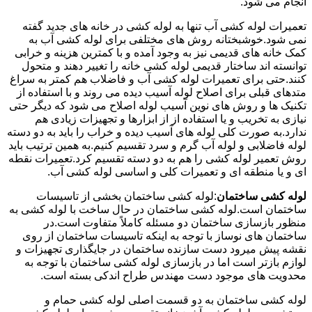
انجام می شود.
تعمیرات لوله کشی آب تنها به لوله کشی در خانه های جدید گفته
نمی شود.خوشبختانه روش های مختلفی برای لوله کشی آب به
کمک خانه های قدیمی نیز به وجود آمده و با کمترین هزینه و خرابی
توانسته اند ساختار قدیمی لوله کشی خانه را تغییر دهند و متحول
کنند.حتی برای تعمیرات لوله کشی آب و فاضلاب هم کمتر به سراغ
متدهای قبلی برای اصلاح لوله آسیب دیده می روند و با استفاده از
تکنیک ها و روش های نوین آسیب لوله اصلاح می شود که دیگر حتی
نیازی به تخریب و یا استفاده از از ابزارها و تجهیزات زیادی هم
ندارد.به صورت کلی لوله های آسیب دیده و خراب را باید به دو دسته
لوله فاضلابی و لوله آب گرم و سرد تقسیم کنیم.به همین ترتیب باید
روش تعمیر لوله کشی را هم به دو دسته تقسیم کرد.تعمیرات نقطه
ای و یا منطقه ای و تعمیرات کلی و اساسی لوله کشی آب.
لوله کشی ساختمان
:لوله کشی ساختمان بخشی از تاسیسات
ساختمان است.لوله کشی ساختمان در حال ساخت با لوله کشی به
منظور بازسازی ساختمان دو مسئله کاملاً متفاوت است.در
ساختمان های نوساز با توجه به اینکه تاسیسات ساختمان از روی
نقشه پیش میرود دست سازنده ساختمان در جایگذاری تجهیزات و
لوازم بازتر است اما در بازسازی لوله کشی ساختمان با توجه به
محدویت های موجود دست مهندس طراح اندکی بسته است.
لوله کشی ساختمان به دو قسمت اصلی لوله کشی حمام و