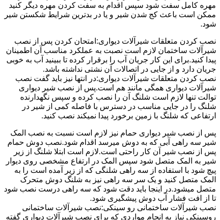
مهره کامل سفت شود سپس اقدام به سفت کردن مهره دیگر کنید
ممکن است باعث کج شدن شیر و یا در بدترین شرایط شکستن شیر
شود.
نصب کردن متعلقات شیرآلات دیواری:امتحان کردن پس از نصب
شیرآلات ساختمان لازم است نصبت به عملکرد مناسب آن اطمینان
پیدا کنید.برای این کار جریان آب را برقرار کرده تا ببینید آب به خوبی
جریان دارد و از جایی در اتصالات آن نشتی نداشته باشد.
نصب کردن متعلقات شیرآلات دیواری:در انتها نیز باید گفت نصب
شیرآلات دیواری همگی مانند هم است.پس از نصب شیر دیواری
توالت تنها لازم است شلنگ آن را نصب کرده و سپس نگهدارنده
شلنگ را در جایی مناسب در دسترس با فاصله کمی از شیر در
ارتفاعی که شلنگ با زمین برخورد پیدا نمیکند نصب کنید.
پس از نصب شیر دیواری حمام نیز لازم است نسبت به نصب المک
شیر سه راهی آبی که به دوش میرسد اقدام شود.نصب دوش حمام
پس از نصب شیر آن کار راحتی است.لازم است ابتلا شلنگ از زیر
شیر به المک متصل شود سپس المک در ارتفاع مشخصی روی دیوار
پیچ شود با استفاده از سه راهی شلنگی که از زیر آمده است را به
المک متصل کنید و یک سر سه راهی نیز به شلنگ دوش متحرک
متصل میشود.در اینجا باید دقت شود که سه راهی درست نصب شود
تا از افت فشار آب دوش پیشگیری شود.
نصب شیرآلات ساختمانی رو سینکی:نصب شیرآلات ساختمانی
روسینکی نیاز به انجام مواردی که برای نصب شیرآلات دیواری گفته