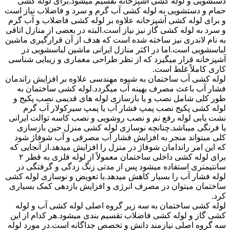
دستشویی و لوله کشی آشپزخانه تقسیم میشود.برای لوله کشی
حمام و دستشویی به لوله کشی آب گرم و سرد و فاضلاب نیاز است
و برای لوله کشی آشپزخانه علاوه بر لوله کشی فاضلاب و آب گرم
و سرد به لوله کشی گاز نیز نیاز است.البته در بعضی از منازل اتاقی
به نام لاندری نیز ساخته شده است که هدف از آن قرارگیری ماشین
لباسشویی است.اما در اکثر منازل ایرانی ماشین لباسشویی در
آشپزخانه قرار میگیرد که از نظر طراحی معماری و زیبایی شناسی
کاری کاملاً غلط است.
لوله کشی آب ساختمان به شیوه مهندسی علاوه بر افزایش راندمان
فشار آب باعث مصرف بهینه آب میگردد.لوله کشی ساختمان به
طور کلی شامل نصب و یا بازسازی لوله های قدیمی نصب پکیج و
لوله کشی پکیج نصب پمپ فشار آب یا پمپ سیرکولار آب گرم
نشت یابی لوله رفع نم و نصب روشویی و نصب کاسه توالت ایرانی
یا فرنگی میباشد.چنانچه نوسازی لوله کشی منزل حین بازسازی
کلی میتواند منجر به افزایش فشار آب مصرفی و آب شوفاژ شود
که این امر راندامان شوفاژ در منزل را افزایش میدهد.از آنجایی که
برای لوله کشی داخلی ساختمان معمولاً از لوله فلزی به قطر ۲
سانتیمتری استفاده میشود پس از مدتی زنگ زدگی و گرفتگی در
لوله فشار آب را بسیار کاهش میدهد.با تعویض و نوسازی لوله کشی
ساختمان میتوان در مصرف انرژی و افزایش بازدهی کمک بسیاری
کرد.
لوله کشی ساختمان به سه زیر گروه اصلی لوله کشی آب و لوله
کشی گاز و لوله کشی فاضلاب تقسیم بندی میشود.هر کدام از این
سه گروه اصلی نیازمند دانش و تخصص جداگانه است.در مورد لوله