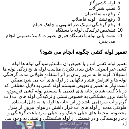
لوله کشی گاز
نصب شیرآلات
رفع نم ساختمان
رفع نشتی لوله فاضلاب
رفع گرفتگی سینک ظرفشویی و چاهک حمام
تشخیص ترکیدگی لوله با دستگاه
نشت یابی لوله با دستگاه فوری بصورت کاملا تضمینی انجام
می پذیرد.
تعمیر لوله کشی چگونه انجام می شود؟
تعمیر لوله کشی آب و یا تعویض آن مانند:پوسیدگی لوله ها لوله
کشی غیر اصولی عایق بندی نکردن مناسب لوله ها یخ زدگی لوله ها
استهلاک لوله ها به مرور زمان بر اثر استفاده طولانی مدت گرفتگی
لوله ها و افزایش فشار ناگهانی در لوله های آب می شود.ممکن
است نیاز به تعمیر و تعویض سیستم لوله کشی به دلایل مختلفی که
در بالا گفته شد در خانه های قدیمی با سیستم لوله کشی فرسوده
باعث بروز مشکلاتی به خصوص نشتی و ترکیدگی لوله های آب (آب
گرم و آب سرد)می باشد.در این خانه ها لوله ها به دلیل استفاده
طولانی مدت از لوله های آب قرار داشتن در هوای بیرون از منزل
مخصوصا محیط های خیلی خشک و یا خیلی سرد باعث گرفتگی و
دچار پوسیدگی و در قسمتی از لوله شکستگی و نشتی به وجود می
آید.