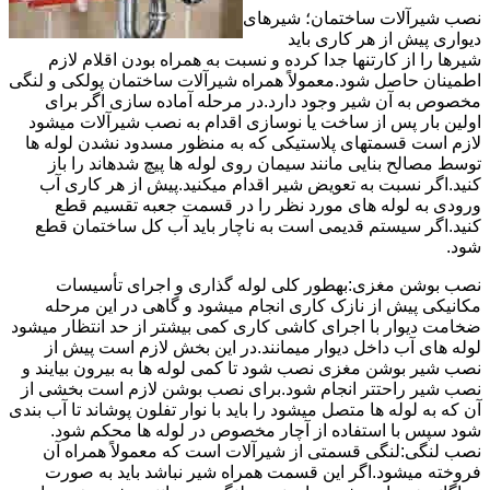
نصب شیرآلات ساختمان؛ شیرهای
دیواری پیش از هر کاری باید
شیرها را از کارتنها جدا کرده و نسبت به همراه بودن اقلام لازم
اطمینان حاصل شود.معمولاً همراه شیرآلات ساختمان پولکی و لنگی
مخصوص به آن شیر وجود دارد.در مرحله آماده سازی اگر برای
اولین بار پس از ساخت یا نوسازی اقدام به نصب شیرآلات میشود
لازم است قسمتهای پلاستیکی که به منظور مسدود نشدن لوله ها
توسط مصالح بنایی مانند سیمان روی لوله ها پیچ شدهاند را باز
کنید.اگر نسبت به تعویض شیر اقدام میکنید.پیش از هر کاری آب
ورودی به لوله های مورد نظر را در قسمت جعبه تقسیم قطع
کنید.اگر سیستم قدیمی است به ناچار باید آب کل ساختمان قطع
شود.
نصب بوشن مغزی:بهطور کلی لوله گذاری و اجرای تأسیسات
مکانیکی پیش از نازک کاری انجام میشود و گاهی در این مرحله
ضخامت دیوار با اجرای کاشی کاری کمی بیشتر از حد انتظار میشود
لوله های آب داخل دیوار میمانند.در این بخش لازم است پیش از
نصب شیر بوشن مغزی نصب شود تا کمی لوله ها به بیرون بیایند و
نصب شیر راحتتر انجام شود.برای نصب بوشن لازم است بخشی از
آن که به لوله ها متصل میشود را باید با نوار تفلون پوشاند تا آب بندی
شود سپس با استفاده از آچار مخصوص در لوله ها محکم شود.
نصب لنگی:لنگی قسمتی از شیرآلات است که معمولاً همراه آن
فروخته میشود.اگر این قسمت همراه شیر نباشد باید به صورت