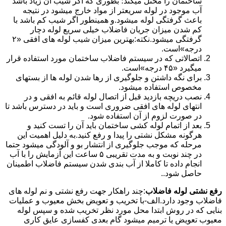
ساختمان را مختل میکند؛ بطوری که اگر شیب آن زیاد باشد
آب موجود در لوله سریعتر از مواد خارج میشود در نتیجه
باعث گرفتگی لوله میشود.و همینطور اگر شیب کم باشد با
کم شدن میزان جریان فاضلاب خیلی سریع لوله دچار
گرفتگی میشود.نکته:بهترین میزان شیب لوله های افقی «۲
درجه»است.
اتصالاتی که در سیستم فاضلاب ساختمان مورد استفاده قرار
میگیرد «۴۵ درجه»است.
برای نگه داشتن و جلوگیری از رها شدن لوله ها از بستهای
مخصوص استفاده میشود.
نصب دریچه بازدید قبل از اتصال لوله قائم به افقی و در
انتهای لوله های افقی ضروری است و باید در دسترس باشد تا
در صورت لزوم از آن استفاده شود.
بعد از اتمام لوله کشی ساختمان باید آن را تست کنید و
هرگونه مشکل نشتی را پیدا و رفع کنید.به دلیل اهمیت این
مرحله که موجب جلوگیری از انتشار بو و آلودگی میشود حتما
در چند نوبت و به مدت تقریبی ۵ ساعت این آزمایش را با آب
انجام داده تا کاملا از آب بندی شدن سیستم فاضلاب اطمینان
حاصل شود..
رفع نشتی لوله فاضلاب
:چند راهکار جهت رفع نشتی و نم لوله های
فاضلاب وجود دارد.الف-با تخریب و تعویض بخش معیوب و عملیات
بنایی که در روش ابتدا محل مورد نظر تخریب شده و سپس لوله
معیوب تعویض یا ترمیم میشود گام بعدی کفسازی عایق کاری