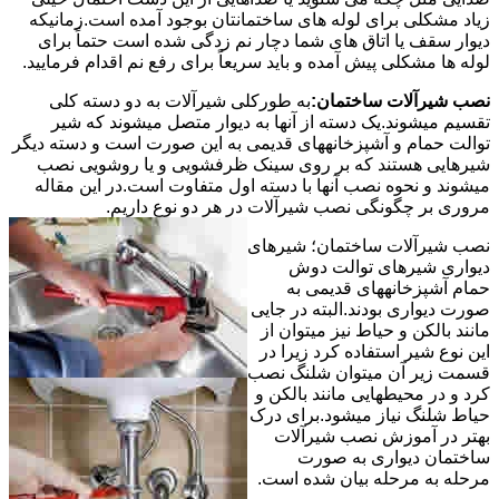
زیاد مشکلی برای لوله های ساختمانتان بوجود آمده است.زمانیکه
دیوار سقف یا اتاق های شما دچار نم زدگی شده است حتماً برای
لوله ها مشکلی پیش آمده و باید سریعاً برای رفع نم اقدام فرمایید.
نصب شیرآلات ساختمان:
به طورکلی شیرآلات به دو دسته کلی
تقسیم میشوند.یک دسته از آنها به دیوار متصل میشوند که شیر
توالت حمام و آشپزخانههای قدیمی به این صورت است و دسته دیگر
شیرهایی هستند که بر روی سینک ظرفشویی و یا روشویی نصب
میشوند و نحوه نصب آنها با دسته اول متفاوت است.در این مقاله
مروری بر چگونگی نصب شیرآلات در هر دو نوع داریم.
نصب شیرآلات ساختمان؛ شیرهای
دیواری شیرهای توالت دوش
حمام آشپزخانههای قدیمی به
صورت دیواری بودند.البته در جایی
مانند بالکن و حیاط نیز میتوان از
این نوع شیر استفاده کرد زیرا در
قسمت زیر آن میتوان شلنگ نصب
کرد و در محیطهایی مانند بالکن و
حیاط شلنگ نیاز میشود.برای درک
بهتر در آموزش نصب شیرآلات
ساختمان دیواری به صورت
مرحله به مرحله بیان شده است.