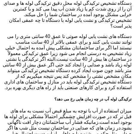
دستگاه تشخیص ترکیدگی لوله محل دقیق ترکیدگی لوله ها و صدای
آن را از روی شدت کم یا زیاد شدن آب پیدا می کند و با کمترین
خرابی مشکل بوجود آمده در ساختمان شما را حل میکند.
تشخیص ترکیدگی و نشت یابی لوله با دستگاه تا چه عمقی امکان
پذیر است؟
دستگاه های نشت یابی لوله صوتی تا عمق 40 سانتی متری را می
توانند نشت یابی کنند و برای عمقی بالاتر از 40 سانت مناسب
نیستند اما اگر برای ساختمانتان مشکلی پیش آمده به احتمال خیلی
زیاد تشخیص به درستی انجام می شود زیرا عمق ترکیدگی معمولاً
در ساختمان ها بیش از 40 سانت نیست.البته اگر ترکیدگی یا نشتی
لوله زیاد باشد و صدایی را ایجاد کند حتی اگر عمق بیش از 40 سانتی
متر باشد چون صوت ایجاد کرده دستگاه تشخیص ترکیدگی میتواند
مکان مشخص نشتی را مشخص کند پس نتیجه میگیریم که از
دستگاه تشخیص ترکیدگی لوله باید در منازل و ساختمان های اداری
استفاده کرد و برای کارهای صنعتی باید از راه های دیگری بهره برد.
ترکیدگی لوله آب در چه زمان هایی رخ می دهد؟
میزان استفاده از آب با توجه به مبلغ قبض آب نسبت به ماه های
قبل تر که در صورت افزایش چشمگیر احتمالاً مشکلی برای لوله ها
بوجود آمده است.زمانیکه فشار آب ساختمانتان دچار افت ناگهانی
بشود.در زمان های که صدایی در ساختمان نیست مثل شب ها اگر
صدایی مثل چکه می شنوید یا صداهایی از این دست احتمال خیلی