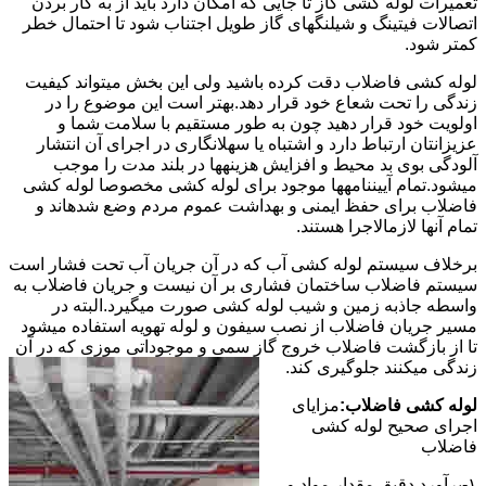
تعمیرات لوله کشی گاز تا جایی که امکان دارد باید از به کار بردن
اتصالات فیتینگ و شیلنگهای گاز طویل اجتناب شود تا احتمال خطر
کمتر شود.
لوله کشی فاضلاب دقت کرده باشید ولی این بخش میتواند کیفیت
زندگی را تحت شعاع خود قرار دهد.بهتر است این موضوع را در
اولویت خود قرار دهید چون به طور مستقیم با سلامت شما و
عزیزانتان ارتباط دارد و اشتباه یا سهلانگاری در اجرای آن انتشار
آلودگی بوی بد محیط و افزایش هزینهها در بلند مدت را موجب
میشود.تمام آییننامهها موجود برای لوله کشی مخصوصا لوله کشی
فاضلاب برای حفظ ایمنی و بهداشت عموم مردم وضع شدهاند و
تمام آنها لازمالاجرا هستند.
برخلاف سیستم لوله کشی آب که در آن جریان آب تحت فشار است
سیستم فاضلاب ساختمان فشاری بر آن نیست و جریان فاضلاب به
واسطه جاذبه زمین و شیب لوله کشی صورت میگیرد.البته در
مسیر جریان فاضلاب از نصب سیفون و لوله تهویه استفاده میشود
تا از بازگشت فاضلاب خروج گاز سمی و موجوداتی موزی که در آن
زندگی میکنند جلوگیری کند.
لوله کشی فاضلاب:
مزایای
اجرای صحیح لوله کشی
فاضلاب
۱-برآورد دقیق مقدار مواد و