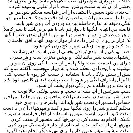
جداگانه خریداری شود.برای نصب لنگی هم مانند بوشن مغزی باید
بخشی از آن که به سمت بوشن است با نوار تفلون پوشیده شود تا
آب بندی شود.سپس با استفاده از آچار فرانسه محکم شود.در این
مرحله از نصب شیرآلات ساختمان باید دقت شود که فاصله بین دو
لنگی دقیقه به اندازه فاصله بین دو ورودی آب روی شیر باشد
فاصله بین انتهای لنگیها تا دیوار نیز باید با هم برابر باشد تا شیر کاملاً
از هر دو طرف به دیوار بچسبد.در انتها نیز با کامل شدن نصب لنگیها
یک تراز بر روی آن قرار داده تا از موازی بودن آنها با افق اطمینان
پیدا کنید و در نهایت زیبایی شیر با کج بودن کم نشود.
نصب پولکی و آب بندی:پولکی بخشی از شیر است که پوشاننده
زشتیهای پشت شیر مانند لنگی و بوشن مغزی است و هر شیری
دارای این قسمت است.پولکیها پس از نصب لنگی روی آن سوار
میشوند و با پیچ دادن محکم شده و به دیوار میچسبند.ناگفته نماند که
پیش از بستن پولکی باید با استفاده از چسب آکواریوم یا چسب آنتی
باکتریال اطراف لنگی پر شود تا آب به پشت فضای کاشی نفوذ نکند
و باعث بروز طبله و نم زدگی دیوار پشت آن نشود.
نصب شیر:پس از آب بندی با چسب و نصب پولکی حالا نوبت به
نصب شیر میرسد.در نصب شیرآلات ساختمان این مرحله از مراحل
حساس است.برای نصب شیر باید ابتدا واشرها را در جای خود
محکم کنید و شیر را روی لنگیها سوار کنید و مهرههای آن را با دست
سفت کنید تا شیر بایستد.سپس با استفاده از آچار فرانسه به صورت
یکییکی اقدام به سفت کردن مهرهها کنید.منظور از سفت کردن
مهرهها این است که ابتدا با استفاده از آچار فرانسه یک مهره کمی
سفت میشود سپس همین کار را برای مهره دیگر انجام دهید.اگر یک