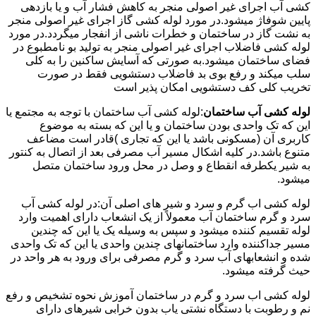
کشی آب اجرای غیر اصولی منجر به کاهش فشار آب و یا بازدهی
پایین شوفاژ میشود.در مورد لوله کشی گاز اجرای غیر اصولی منجر
به نشت گاز در ساختمان و خطرات ناشی از انفجار میگردد.در مورد
لوله کشی فاضلاب اجرای غیر اصولی منجر به تولید بو نامطبوع در
فضای ساختمان میشود.به صورتی که آسایش ساکنین را به کلی
سلب میکند و رفع بوی بد فاضلاب دستشویی فقط در صورت
تخریب کلی کف دستشویی امکان پذیر است
لوله کشی آب ساختمان
:لوله کشی آب ساختمان با توجه به مجتمع یا
این که تک واحدی بودن ساختمان و یا این که بسته به موضوع
کاربری آن (مسکونی باشد یا این که تجاری )قادر است مضاعف
متنوع باشد.در کلیه اشکال مسیر آب مصرفی بعد از اتصال به کنتور
به شیر یکطرفه انقطاع و وصل در محل ورود ساختمان متصل
میشود.
لوله کشی اب گرم و سرد و شیر های اصلی آن:در لوله کشی آب
سرد و گرم ساختمان آب معمولاً از یک انشعاب دارای اهمیت وارد
لوله تقسیم کننده میشود و سپس به وسیله یک یا این که چندین
مسیر جداکننده وارد ساختمانهای چندین واحدی یا این که تک واحدی
شده و انشعابهای آب سرد و گرم مصرفی برای ورود به هر واحد در
حیث گرفته میشود.
لوله کشی اب سرد و گرم در ساختمان آموزش نحوه تشخیص و رفع
نم و رطوبت با دستگاه نشتی یاب بدون خرابی شیرهای دارای