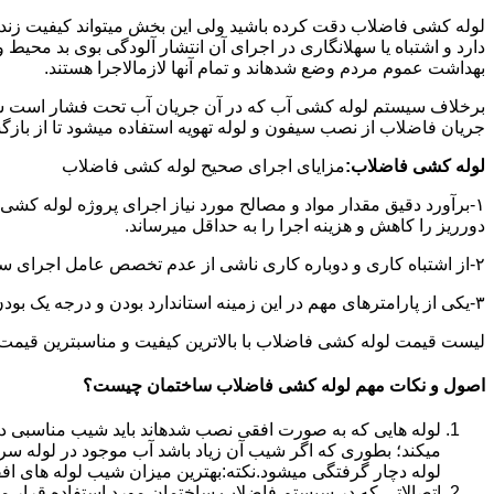
لوله کشی فاضلاب دقت کرده باشید ولی این بخش میتواند کیفیت زندگ
دارد و اشتباه یا سهلانگاری در اجرای آن انتشار آلودگی بوی بد محی
بهداشت عموم مردم وضع شدهاند و تمام آنها لازمالاجرا هستند.
برخلاف سیستم لوله کشی آب که در آن جریان آب تحت فشار است سی
جریان فاضلاب از نصب سیفون و لوله تهویه استفاده میشود تا از با
لوله کشی فاضلاب:
مزایای اجرای صحیح لوله کشی فاضلاب
۱-برآورد دقیق مقدار مواد و مصالح مورد نیاز اجرای پروژه لوله کشی
دورریز را کاهش و هزینه اجرا را به حداقل میرساند.
۲-از اشتباه کاری و دوباره کاری ناشی از عدم تخصص عامل اجرای سیستم فاضلاب جلوگیری میشود.
۳-یکی از پارامترهای مهم در این زمینه استاندارد بودن و درجه یک بودن لوازم تاسیسات بهداشتی است که افزایش طول عمر سیستم فاضلاب را در پی خواهد داشت.
لیست قیمت لوله کشی فاضلاب با بالاترین کیفیت و مناسبترین قیمت به صورت 24 ساعته 
اصول و نکات مهم لوله کشی فاضلاب ساختمان چیست؟
لوله هایی که به صورت افقی نصب شدهاند باید شیب مناسبی داش
میکند؛ بطوری که اگر شیب آن زیاد باشد آب موجود در لوله سر
لوله دچار گرفتگی میشود.نکته:بهترین میزان شیب لوله های افقی «۲ درجه
اتصالاتی که در سیستم فاضلاب ساختمان مورد استفاده قرار میگیرد «۴۵ در