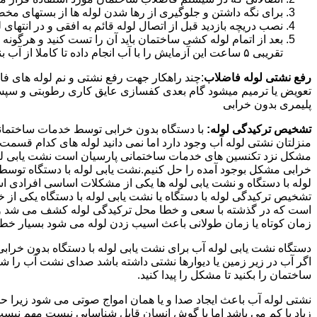
برای نگه داشتن و جلوگیری از رها شدن لوله ها از بستهای مخ
نصب دریچه بازدید قبل از اتصال لوله قائم به افقی و در انته
بعد از اتمام لوله کشی ساختمان باید آن را تست کنید و هرگونه
تقریبی ۵ ساعت این آزمایش را با آب انجام داده تا کاملا از آب بندی شدن سیستم فاضلاب اطمینان حاصل شود..
رفع نشتی لوله فاضلاب
:چند راهکار جهت رفع نشتی و نم لوله های ف
تعویض یا ترمیم میشود گام بعدی کفسازی عایق کاری رطوبتی و سپس ب
پلیمری بدون خرابی
تشخیص ترکیدگی لوله:
با دستگاه بدون خرابی توسط خدمات ساختمانی 
منزلتان نشتی لوله آب وجود دارد اما نمی دانید لوله های کدام قسم
مشکل نزد تکنسین های خدمات ساختمانی پارسیان است نشت یابی لوله ب
خرابی مشکل بوجود آمده را حل کنیم.نشت یابی لوله با دستگاه توس
لوله با دستگاه و نشت یابی لوله ها یکی از مشکلات اساسی افرادی
تشخیص ترکیدگی لوله با دستگاه یا نشت یابی لوله با دستگاه یکی از 
است که در گذشته با سعی و خطا محل ترکیدگی لوله کشف می شد و خر
زمان کوتاه یا زمان طولانی باعث اسیب زدن لوله می شود بسیار خطر
دستگاه نشت یابی لوله آب برای نشت یابی لوله با دستگاه بدون خراب
اگر آب در زیر زمین یا دیوارها نشتی داشته باشد صدای نشت آب را 
ساختمان را بکنید تا مشکل را پیدا کنید.
نشتی لوله آب باعث ایجاد صدا و یا همان امواج صوتی می شود زیرا ح
زیاد یا کم می باشد اما با گوش انسان قابل شناسایی نیست مهم نیس