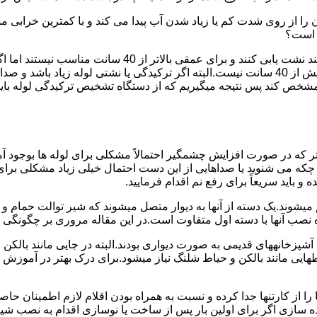
ا از روی شدت کم یا زیاد شدن آب پیدا می کند و با کمترین خرابی م
ر است؟
دستگاه های نشت یابی لوله صوتی تا عمق 40 سانتی متری را 
ص کند پس نتیجه میگیریم که از دستگاه تشخیص ترکیدگی لوله باید د
تر که در صورت افزایش چشمگیر احتمالاً مشکلی برای لوله ها بوجود آ
 می شنوید یا صداهایی از این دست احتمال خیلی زیاد مشکلی برای لو
 باید سریعاً برای رفع نم اقدام فرمایید.
میشوند.یک دسته از آنها به دیوار متصل میشوند که شیر توالت حمام 
صب آنها با دسته اول متفاوت است.در این مقاله مروری بر چگونگی نص
انههای قدیمی به صورت دیواری بودند.البته در جایی مانند بالکن و ح
هایی مانند بالکن و حیاط شلنگ نیاز میشود.برای درک بهتر در آموزش
 از کارتنها جدا کرده و نسبت به همراه بودن اقلام لازم اطمینان حاص
ه سازی اگر برای اولین بار پس از ساخت یا نوسازی اقدام به نصب ش