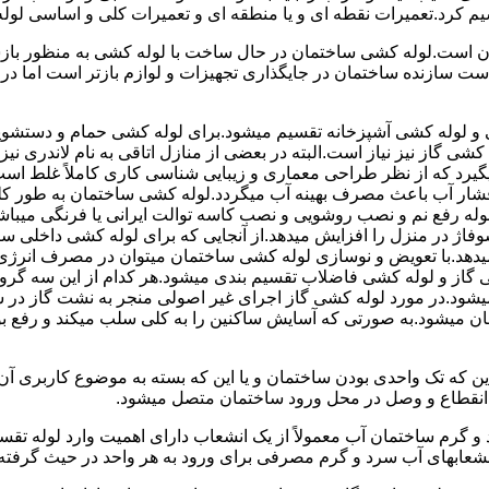
سیم کرد.تعمیرات نقطه ای و یا منطقه ای و تعمیرات کلی و اساسی لول
 است.لوله کشی ساختمان در حال ساخت با لوله کشی به منظور بازس
دست سازنده ساختمان در جایگذاری تجهیزات و لوازم بازتر است اما 
لوله کشی آشپزخانه تقسیم میشود.برای لوله کشی حمام و دستشویی 
شی گاز نیز نیاز است.البته در بعضی از منازل اتاقی به نام لاندری
یگیرد که از نظر طراحی معماری و زیبایی شناسی کاری کاملاً غلط است
شار آب باعث مصرف بهینه آب میگردد.لوله کشی ساختمان به طور کلی
ه رفع نم و نصب روشویی و نصب کاسه توالت ایرانی یا فرنگی میباشد
یدهد.با تعویض و نوسازی لوله کشی ساختمان میتوان در مصرف انرژی
گاز و لوله کشی فاضلاب تقسیم بندی میشود.هر کدام از این سه گرو
میشود.در مورد لوله کشی گاز اجرای غیر اصولی منجر به نشت گاز در 
تمان میشود.به صورتی که آسایش ساکنین را به کلی سلب میکند و ر
این که تک واحدی بودن ساختمان و یا این که بسته به موضوع کاربری آ
 انقطاع و وصل در محل ورود ساختمان متصل میشود.
گرم ساختمان آب معمولاً از یک انشعاب دارای اهمیت وارد لوله تقسی
انشعابهای آب سرد و گرم مصرفی برای ورود به هر واحد در حیث گرفته