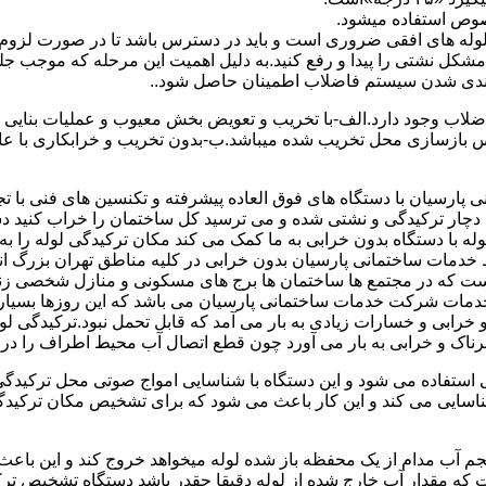
صوص استفاده میشود.
ای لوله های افقی ضروری است و باید در دسترس باشد تا در صورت لزوم 
 مشکل نشتی را پیدا و رفع کنید.به دلیل اهمیت این مرحله که موجب جلو
اضلاب وجود دارد.الف-با تخریب و تعویض بخش معیوب و عملیات بنای
ازسازی محل تخریب شده میباشد.ب-بدون تخریب و خرابکاری با عایق سی
پارسیان با دستگاه های فوق العاده پیشرفته و تکنسین های فنی با تج
ت دچار ترکیدگی و نشتی شده و می ترسید کل ساختمان را خراب کنید دس
ا دستگاه بدون خرابی به ما کمک می کند مکان ترکیدگی لوله را به را
ط خدمات ساختمانی پارسیان بدون خرابی در کلیه مناطق تهران بزرگ
 است که در مجتمع ها ساختمان ها برج های مسکونی و منازل شخصی زن
خدمات شرکت خدمات ساختمانی پارسیان می باشد که این روزها بسیار رو
ابی و خسارات زیادی به بار می آمد که قابل تحمل نبود.ترکیدگی لو
ناک و خرابی به بار می آورد چون قطع اتصال آب محیط اطراف را در بر
ی استفاده می شود و این دستگاه با شناسایی امواج صوتی محل ترکیدگ
شناسایی می کند و این کار باعث می شود که برای تشخیص مکان ترکیدگ
جم آب مدام از یک محفظه باز شده لوله میخواهد خروج کند و این باع
ت که مقدار آب خارج شده از لوله دقیقا چقدر باشد دستگاه تشخیص تر