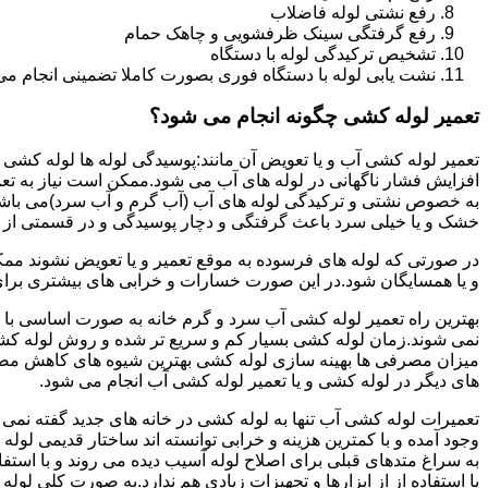
رفع نشتی لوله فاضلاب
رفع گرفتگی سینک ظرفشویی و چاهک حمام
تشخیص ترکیدگی لوله با دستگاه
نشت یابی لوله با دستگاه فوری بصورت کاملا تضمینی انجام می 
تعمیر لوله کشی چگونه انجام می شود؟
تعمیر لوله کشی آب و یا تعویض آن مانند:پوسیدگی لوله ها لوله کشی غ
افزایش فشار ناگهانی در لوله های آب می شود.ممکن است نیاز به تع
به خصوص نشتی و ترکیدگی لوله های آب (آب گرم و آب سرد)می باشد.د
خشک و یا خیلی سرد باعث گرفتگی و دچار پوسیدگی و در قسمتی از ل
در صورتی که لوله های فرسوده به موقع تعمیر و یا تعویض نشوند مم
و یا همسایگان شود.در این صورت خسارات و خرابی های بیشتری برای خ
بهترین راه تعمیر لوله کشی آب سرد و گرم خانه به صورت اساسی با 
نمی شوند.زمان لوله کشی بسیار کم و سریع تر شده و روش لوله کشی
میزان مصرفی ها بهینه سازی لوله کشی بهترین شیوه های کاهش مصرف
های دیگر در لوله کشی و یا تعمیر لوله کشی آب انجام می شود.
تعمیرات لوله کشی آب تنها به لوله کشی در خانه های جدید گفته نم
وجود آمده و با کمترین هزینه و خرابی توانسته اند ساختار قدیمی لول
به سراغ متدهای قبلی برای اصلاح لوله آسیب دیده می روند و با استف
یا استفاده از از ابزارها و تجهیزات زیادی هم ندارد.به صورت کلی لول