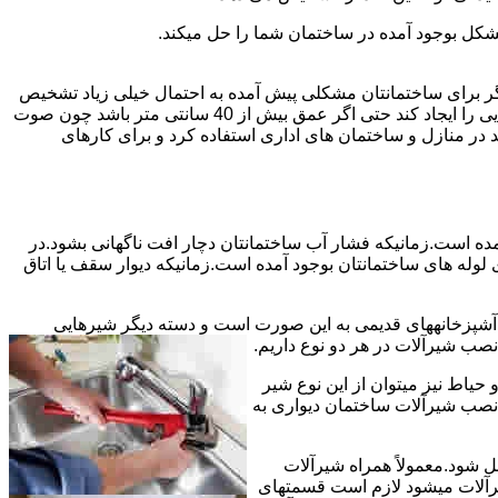
شکل بوجود آمده در ساختمان شما را حل میکند.
می توانند نشت یابی کنند و برای عمقی بالاتر از 40 سانت مناسب نیستند اما اگر برای ساختمانتان مشکلی پیش آمده به احتمال خیلی زیاد تشخیص
به درستی انجام می شود زیرا عمق ترکیدگی معمولاً در ساختمان ها بیش از 40 سانت نیست.البته اگر ترکیدگی یا نشتی لوله زیاد باشد و صدایی را ایجاد کند حتی اگر عمق بیش از 40 سانتی متر باشد چون صوت
ر منازل و ساختمان های اداری استفاده کرد و برای کارهای
مده است.زمانیکه فشار آب ساختمانتان دچار افت ناگهانی بشود.در
له های ساختمانتان بوجود آمده است.زمانیکه دیوار سقف یا اتاق
و آشپزخانههای قدیمی به این صورت است و دسته دیگر شیرهایی
ب شیرآلات در هر دو نوع داریم.
یاط نیز میتوان از این نوع شیر
 نصب شیرآلات ساختمان دیواری به
ل شود.معمولاً همراه شیرآلات
یرآلات میشود لازم است قسمتهای