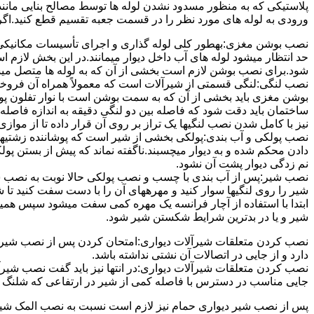
پلاستیکی که به منظور مسدود نشدن لوله ها توسط مصالح بنایی مانند 
ورودی به لوله های مورد نظر را در قسمت جعبه تقسیم قطع کنید.اگ
نصب بوشن مغزی:بهطور کلی لوله گذاری و اجرای تأسیسات مکانیکی پ
حد انتظار میشود لوله های آب داخل دیوار میمانند.در این بخش لازم
شود.برای نصب بوشن لازم است بخشی از آن که به لوله ها متصل میشود 
نصب لنگی:لنگی قسمتی از شیرآلات است که معمولاً همراه آن فروخته
بوشن مغزی باید بخشی از آن که به سمت بوشن است با نوار تفلون پو
ساختمان باید دقت شود که فاصله بین دو لنگی دقیقه به اندازه فاصله بین
نیز با کامل شدن نصب لنگیها یک تراز بر روی آن قرار داده تا از موازی ب
نصب پولکی و آب بندی:پولکی بخشی از شیر است که پوشاننده زشتیه
دادن محکم شده و به دیوار میچسبند.ناگفته نماند که پیش از بستن پول
نم زدگی دیوار پشت آن نشود.
نصب شیر:پس از آب بندی با چسب و نصب پولکی حالا نوبت به نصب ش
شیر را روی لنگیها سوار کنید و مهرههای آن را با دست سفت کنید تا
ابتدا با استفاده از آچار فرانسه یک مهره کمی سفت میشود سپس هم
شیر و یا در بدترین شرایط شکستن شیر شود.
نصب کردن متعلقات شیرآلات دیواری:امتحان کردن پس از نصب شیرآلات 
دارد و از جایی در اتصالات آن نشتی نداشته باشد.
نصب کردن متعلقات شیرآلات دیواری:در انتها نیز باید گفت نصب شیر
جایی مناسب در دسترس با فاصله کمی از شیر در ارتفاعی که شلنگ با 
پس از نصب شیر دیواری حمام نیز لازم است نسبت به نصب المک شیر