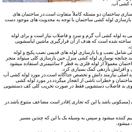
ه کشی آب.
ازی ساختمان دو مسئله کاملاً متفاوت است.در ساختمان های
در بازسازی لوله کشی ساختمان با توجه به محدویت های موجود دست
به لوله کشی آب گرم و سرد و فاضلاب نیاز است و برای لوله
 نیز ساخته شده است که هدف از آن قرارگیری ماشین لباسشویی
.
 شامل نصب و یا بازسازی لوله های قدیمی نصب پکیج و لوله
.چنانچه نوسازی لوله کشی منزل حین بازسازی کلی میتواند منجر
به افزایش فشار آب مصرفی و آب شوفاژ شود که این امر راندامان شوفاژ در منزل را افزایش میدهد.از آنجایی که برای لوله کشی داخلی ساختمان معمولاً از لوله فلزی به قطر ۲ سانتیمتری استفاده میشود
 و افزایش بازدهی کمک بسیاری کرد.
ه اصلی نیازمند دانش و تخصص جداگانه است.در مورد لوله کشی آب
ساختمان و خطرات ناشی از انفجار میگردد.در مورد لوله کشی
فع بوی بد فاضلاب دستشویی فقط در صورت تخریب کلی کف دستشویی
ن (مسکونی باشد یا این که تجاری )قادر است مضاعف متنوع باشد.در
م کننده میشود و سپس به وسیله یک یا این که چندین مسیر
 میشود.