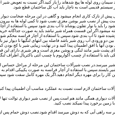
سیمان روی لوله ها پیچ شدهاند را باز کنید.اگر نسبت به تعویض شیر ا
ر سیستم قدیمی است به ناچار باید آب کل ساختمان قطع شود.
یش از نازک کاری انجام میشود و گاهی در این مرحله ضخامت دیوار ب
 است پیش از نصب شیر بوشن مغزی نصب شود تا کمی لوله ها به بیرون بی
را باید با نوار تفلون پوشاند تا آب بندی شود سپس با استفاده از آ
 میشود.اگر این قسمت همراه شیر نباشد باید به صورت جداگانه خرید
شیده شود تا آب بندی شود.سپس با استفاده از آچار فرانسه محکم شود
 دو ورودی آب روی شیر باشد فاصله بین انتهای لنگیها تا دیوار نیز باید ب
ودن آنها با افق اطمینان پیدا کنید و در نهایت زیبایی شیر با کج بودن ک
ای پشت شیر مانند لنگی و بوشن مغزی است و هر شیری دارای این قس
کی باید با استفاده از چسب آکواریوم یا چسب آنتی باکتریال اطراف لن
یر میرسد.در نصب شیرآلات ساختمان این مرحله از مراحل حساس است.
 شیر بایستد.سپس با استفاده از آچار فرانسه به صورت یکییکی اقدام
ین کار را برای مهره دیگر انجام دهید.اگر یک مهره کامل سفت شود 
ساختمان لازم است نصبت به عملکرد مناسب آن اطمینان پیدا کنید.برا
آلات دیواری همگی مانند هم است.پس از نصب شیر دیواری توالت تنها 
زمین برخورد پیدا نمیکند نصب کنید.
 سه راهی آبی که به دوش میرسد اقدام شود.نصب دوش حمام پس از نص