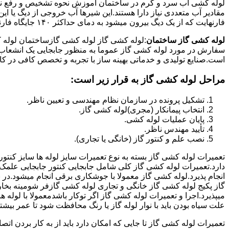
لوله کشی اب سرد و گرم در ساختمان آموزش نحوه تشخیص و رفع نم و
فارنهایت که از یک دیگ بیرون میشود به دمای حداکثر ۱۴۰ جایگاه فارنهایت به کار میرود.
لوله کشی گاز ساختمان
:لوله کشی گاز لوله کشی گازساختمان لوله 
سفارش در مورد لوله کشی گاز عموما به منظور جابجایی یک انشعاب گاز
است.صنایع تولیدی و خدماتی بهینه ساز با تجربه و تخصص کافی در کار ا
مراحل لوله کشی گاز به قرار زیر است:
تشکیل پرونده در سازمان نظام مهندسی و تعیین ناظر.
انتخاب پیمانکار (مجری)لوله کشی گاز.
پایان عملیات لوله کشی.
تأیید مهندس ناظر.
نصب علم و کنتور گاز (خانگی یا تجاری).
تعمیرات لوله کشی گاز بسته به نوع تعمیرات سایز لوله ها سایز کنتور
دارد.تعمیرات لوله کشی گاز کلی شامل جابجایی کنتور جابجایی علمک 
انجام پذیرد.لوله کشی گاز معمولا با جوشکاری برقی انجام میشود.در 
گاز پکیج لوله کشی گاز خانگی و تجاری لوله کشی گازفر شومینه بخا
میپذیرد.اجرا و تعمیرات لوله کشی گاز اگر توکار باشدمعمولا با لوله ها
علت سیاه بودن باید با نوار لوله گاز یا رنگ محافظت شود تا عمر بیشت
تعمیرات لوله کشی گاز تا جایی که امکان دارد باید از به کار بردن ات