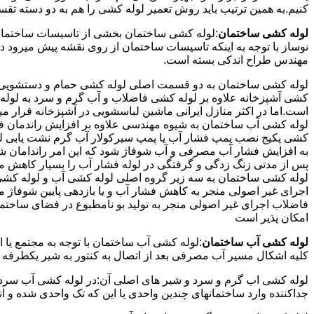
کنیم.به همین ترتیب باید روش تعمیر لوله کشی را هم به دو دسته تق
لوله کشی ساختمان
:لوله کشی ساختمان بخشی از تاسیسات ساختمان
نوساز با توجه به اینکه تاسیسات ساختمان از روی نقشه پیش میرود 
مهندس طراح اندکی بسته است.
لوله کشی ساختمان به دو قسمت اصلی لوله کشی حمام و دستشویی و 
کشی آشپزخانه علاوه بر لوله کشی فاضلاب و آب گرم و سرد به لوله ک
است.اما در اکثر منازل ایرانی ماشین لباسشویی در آشپزخانه قرار م
لوله کشی آب ساختمان به شیوه مهندسی علاوه بر افزایش راندمان ف
کشی پکیج نصب پمپ فشار آب یا پمپ سیرکولار آب گرم نشت یابی لول
پس از مدتی زنگ زدگی و گرفتگی در لوله فشار آب را بسیار کاهش م
لوله کشی ساختمان به سه زیر گروه اصلی لوله کشی آب و لوله کشی 
اجرای غیر اصولی منجر به کاهش فشار آب و یا بازدهی پایین شوفاژ 
فاضلاب اجرای غیر اصولی منجر به تولید بو نامطبوع در فضای ساخ
امکان پذیر است
لوله کشی آب ساختمان
:لوله کشی آب ساختمان با توجه به مجتمع یا 
کلیه اشکال مسیر آب مصرفی بعد از اتصال به کنتور به شیر یکطرفه
لوله کشی اب گرم و سرد و شیر های اصلی آن:در لوله کشی آب سرد و 
جداکننده وارد ساختمانهای چندین واحدی یا این که تک واحدی شده و 