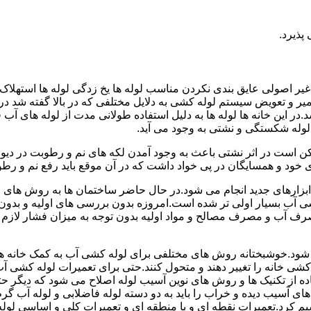
پذیرد.
یر اصولی عایق بندی نکردن مناسب لوله ها یخ زدگی لوله ها استهلاک ل
میر و تعویض سیستم لوله کشی به دلایل مختلفی که در بالا گفته شد 
ر این خانه ها لوله ها به دلیل استفاده طولانی مدت از لوله های آ
وله شکستگی و نشتی به وجود می آید.
کن است در اثر نشتی باعث به وجود آمدن لکه های نم و رطوبت در دی
ود و همسایگان در پی خواد داشت که در آن موقع باید رفع نم و رطوب
ابزارهای جدید انجام می شود.در حال حاضر ساختمان ها به روش های 
 آب بسیار اولی تر شده است.امروزه بدون بررسی های اولیه و بدون
 آب و مصرف مصالح و مواد اولیه بدون توجه به میزان فشار لازم د
ی شود.خوشبختانه روش های مختلفی برای لوله کشی آب به کمک خانه ها
ه کشی خانه را تغییر دهند و متحول کنند.حتی برای تعمیرات لوله کشی 
اده از تکنیک ها و روش های نوین آسیب لوله اصلاح می شود که دیگر حت
ه های آسیب دیده و خراب را باید به دو دسته لوله فاضلابی و لوله آب گ
سیم کرد.تعمیرات نقطه ای و یا منطقه ای و تعمیرات کلی و اساسی لول