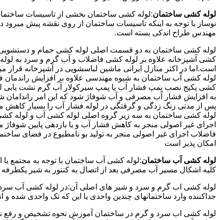
لوله کشی ساختمان
:لوله کشی ساختمان بخشی از تاسیسات ساختمان
نوساز با توجه به اینکه تاسیسات ساختمان از روی نقشه پیش میرود 
مهندس طراح اندکی بسته است.
لوله کشی ساختمان به دو قسمت اصلی لوله کشی حمام و دستشویی و 
کشی آشپزخانه علاوه بر لوله کشی فاضلاب و آب گرم و سرد به لوله ک
است.اما در اکثر منازل ایرانی ماشین لباسشویی در آشپزخانه قرار م
لوله کشی آب ساختمان به شیوه مهندسی علاوه بر افزایش راندمان ف
کشی پکیج نصب پمپ فشار آب یا پمپ سیرکولار آب گرم نشت یابی لول
پس از مدتی زنگ زدگی و گرفتگی در لوله فشار آب را بسیار کاهش م
لوله کشی ساختمان به سه زیر گروه اصلی لوله کشی آب و لوله کشی 
اجرای غیر اصولی منجر به کاهش فشار آب و یا بازدهی پایین شوفاژ 
فاضلاب اجرای غیر اصولی منجر به تولید بو نامطبوع در فضای ساخ
امکان پذیر است
لوله کشی آب ساختمان
:لوله کشی آب ساختمان با توجه به مجتمع یا 
کلیه اشکال مسیر آب مصرفی بعد از اتصال به کنتور به شیر یکطرفه
لوله کشی اب گرم و سرد و شیر های اصلی آن:در لوله کشی آب سرد و 
جداکننده وارد ساختمانهای چندین واحدی یا این که تک واحدی شده و 
لوله کشی اب سرد و گرم در ساختمان آموزش نحوه تشخیص و رفع نم و