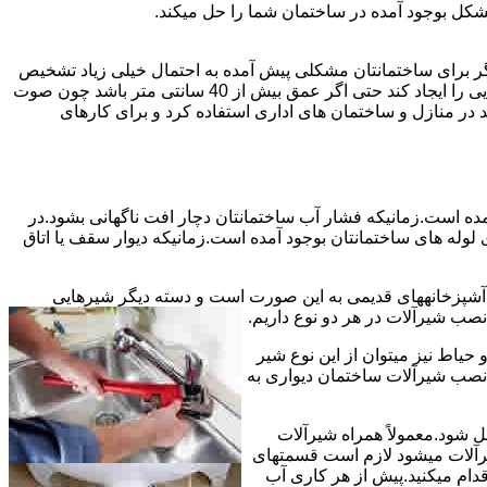
شکل بوجود آمده در ساختمان شما را حل میکند.
می توانند نشت یابی کنند و برای عمقی بالاتر از 40 سانت مناسب نیستند اما اگر برای ساختمانتان مشکلی پیش آمده به احتمال خیلی زیاد تشخیص
به درستی انجام می شود زیرا عمق ترکیدگی معمولاً در ساختمان ها بیش از 40 سانت نیست.البته اگر ترکیدگی یا نشتی لوله زیاد باشد و صدایی را ایجاد کند حتی اگر عمق بیش از 40 سانتی متر باشد چون صوت
ر منازل و ساختمان های اداری استفاده کرد و برای کارهای
مده است.زمانیکه فشار آب ساختمانتان دچار افت ناگهانی بشود.در
له های ساختمانتان بوجود آمده است.زمانیکه دیوار سقف یا اتاق
و آشپزخانههای قدیمی به این صورت است و دسته دیگر شیرهایی
ب شیرآلات در هر دو نوع داریم.
یاط نیز میتوان از این نوع شیر
 نصب شیرآلات ساختمان دیواری به
ل شود.معمولاً همراه شیرآلات
یرآلات میشود لازم است قسمتهای
قدام میکنید.پیش از هر کاری آب