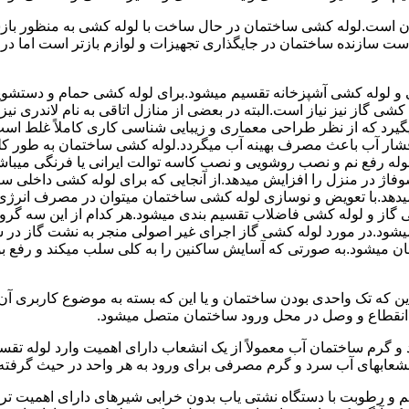
 است.لوله کشی ساختمان در حال ساخت با لوله کشی به منظور بازس
دست سازنده ساختمان در جایگذاری تجهیزات و لوازم بازتر است اما 
لوله کشی آشپزخانه تقسیم میشود.برای لوله کشی حمام و دستشویی 
شی گاز نیز نیاز است.البته در بعضی از منازل اتاقی به نام لاندری
یگیرد که از نظر طراحی معماری و زیبایی شناسی کاری کاملاً غلط است
شار آب باعث مصرف بهینه آب میگردد.لوله کشی ساختمان به طور کلی
ه رفع نم و نصب روشویی و نصب کاسه توالت ایرانی یا فرنگی میباشد
یدهد.با تعویض و نوسازی لوله کشی ساختمان میتوان در مصرف انرژی
گاز و لوله کشی فاضلاب تقسیم بندی میشود.هر کدام از این سه گرو
میشود.در مورد لوله کشی گاز اجرای غیر اصولی منجر به نشت گاز در 
تمان میشود.به صورتی که آسایش ساکنین را به کلی سلب میکند و ر
این که تک واحدی بودن ساختمان و یا این که بسته به موضوع کاربری آ
 انقطاع و وصل در محل ورود ساختمان متصل میشود.
گرم ساختمان آب معمولاً از یک انشعاب دارای اهمیت وارد لوله تقسی
انشعابهای آب سرد و گرم مصرفی برای ورود به هر واحد در حیث گرفته
 رطوبت با دستگاه نشتی یاب بدون خرابی شیرهای دارای اهمیت ترمو