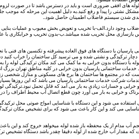
ای لوله های افقی ضروری است و باید در دسترس باشد تا در صورت لزوم 
 مشکل نشتی را پیدا و رفع کنید.به دلیل اهمیت این مرحله که موجب جلو
اضلاب وجود دارد.الف-با تخریب و تعویض بخش معیوب و عملیات بنای
ازسازی محل تخریب شده میباشد.ب-بدون تخریب و خرابکاری با عایق سی
پارسیان با دستگاه های فوق العاده پیشرفته و تکنسین های فنی با تج
ت دچار ترکیدگی و نشتی شده و می ترسید کل ساختمان را خراب کنید دس
ا دستگاه بدون خرابی به ما کمک می کند مکان ترکیدگی لوله را به را
ط خدمات ساختمانی پارسیان بدون خرابی در کلیه مناطق تهران بزرگ
 است که در مجتمع ها ساختمان ها برج های مسکونی و منازل شخصی زن
خدمات شرکت خدمات ساختمانی پارسیان می باشد که این روزها بسیار رو
ابی و خسارات زیادی به بار می آمد که قابل تحمل نبود.ترکیدگی لو
ناک و خرابی به بار می آورد چون قطع اتصال آب محیط اطراف را در بر
ی استفاده می شود و این دستگاه با شناسایی امواج صوتی محل ترکیدگ
شناسایی می کند و این کار باعث می شود که برای تشخیص مکان ترکیدگ
جم آب مدام از یک محفظه باز شده لوله میخواهد خروج کند و این باع
ت که مقدار آب خارج شده از لوله دقیقا چقدر باشد دستگاه تشخیص تر