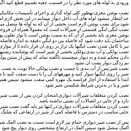
ورودی به لوله های مورد نظر را در قسمت جعبه تقسیم قطع کنید.اگ
نصب بوشن مغزی:بهطور کلی لوله گذاری و اجرای تأسیسات مکانیکی پ
حد انتظار میشود لوله های آب داخل دیوار میمانند.در این بخش لازم
شود.برای نصب بوشن لازم است بخشی از آن که به لوله ها متصل میشود 
نصب لنگی:لنگی قسمتی از شیرآلات است که معمولاً همراه آن فروخته
بوشن مغزی باید بخشی از آن که به سمت بوشن است با نوار تفلون پو
ساختمان باید دقت شود که فاصله بین دو لنگی دقیقه به اندازه فاصله بین
نیز با کامل شدن نصب لنگیها یک تراز بر روی آن قرار داده تا از موازی ب
نصب پولکی و آب بندی:پولکی بخشی از شیر است که پوشاننده زشتیه
دادن محکم شده و به دیوار میچسبند.ناگفته نماند که پیش از بستن پول
نم زدگی دیوار پشت آن نشود.
نصب شیر:پس از آب بندی با چسب و نصب پولکی حالا نوبت به نصب ش
شیر را روی لنگیها سوار کنید و مهرههای آن را با دست سفت کنید تا
ابتدا با استفاده از آچار فرانسه یک مهره کمی سفت میشود سپس هم
شیر و یا در بدترین شرایط شکستن شیر شود.
نصب کردن متعلقات شیرآلات دیواری:امتحان کردن پس از نصب شیرآلات 
دارد و از جایی در اتصالات آن نشتی نداشته باشد.
نصب کردن متعلقات شیرآلات دیواری:در انتها نیز باید گفت نصب شیر
جایی مناسب در دسترس با فاصله کمی از شیر در ارتفاعی که شلنگ با 
پس از نصب شیر دیواری حمام نیز لازم است نسبت به نصب المک شیر
المک متصل شود سپس المک در ارتفاع مشخصی روی دیوار پیچ شود با 