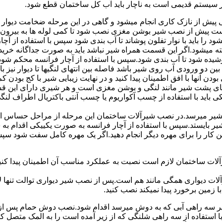
ر سیستم قدیمی است به ناچار باید آب کل ساختمان قطع شود.
یش از نازک کاری انجام میشود و گاهی در این مرحله ضخامت دیوار ب
 است پیش از نصب شیر بوشن مغزی نصب شود تا کمی لوله ها به بیرون بی
را باید با نوار تفلون پوشاند تا آب بندی شود سپس با استفاده از آ
 میشود.اگر این قسمت همراه شیر نباشد باید به صورت جداگانه خرید
شیده شود تا آب بندی شود.سپس با استفاده از آچار فرانسه محکم شود
 دو ورودی آب روی شیر باشد فاصله بین انتهای لنگیها تا دیوار نیز باید ب
ودن آنها با افق اطمینان پیدا کنید و در نهایت زیبایی شیر با کج بودن ک
ای پشت شیر مانند لنگی و بوشن مغزی است و هر شیری دارای این قس
کی باید با استفاده از چسب آکواریوم یا چسب آنتی باکتریال اطراف لن
یر میرسد.در نصب شیرآلات ساختمان این مرحله از مراحل حساس است.
 شیر بایستد.سپس با استفاده از آچار فرانسه به صورت یکییکی اقدام
ین کار را برای مهره دیگر انجام دهید.اگر یک مهره کامل سفت شود 
ساختمان لازم است نصبت به عملکرد مناسب آن اطمینان پیدا کنید.برا
آلات دیواری همگی مانند هم است.پس از نصب شیر دیواری توالت تنها 
زمین برخورد پیدا نمیکند نصب کنید.
 سه راهی آبی که به دوش میرسد اقدام شود.نصب دوش حمام پس از نص
استفاده از سه راهی شلنگی که از زیر آمده است را به المک متصل 