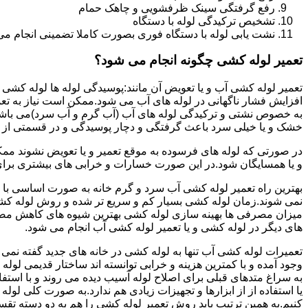
رفع گرفتگی سینک ظرفشویی و چاهک حمام
تشخیص ترکیدگی لوله با دستگاه
نشت یابی لوله با دستگاه فوری بصورت کاملا تضمینی انجام می 
تعمیر لوله کشی چگونه انجام می شود؟
تعمیر لوله کشی آب و یا تعویض آن مانند:پوسیدگی لوله ها لوله کشی غ
افزایش فشار ناگهانی در لوله های آب می شود.ممکن است نیاز به تع
به خصوص نشتی و ترکیدگی لوله های آب (آب گرم و آب سرد)می باشد.د
خشک و یا خیلی سرد باعث گرفتگی و دچار پوسیدگی و در قسمتی از ل
در صورتی که لوله های فرسوده به موقع تعمیر و یا تعویض نشوند مم
و یا همسایگان شود.در این صورت خسارات و خرابی های بیشتری برای خ
بهترین راه تعمیر لوله کشی آب سرد و گرم خانه به صورت اساسی با 
نمی شوند.زمان لوله کشی بسیار کم و سریع تر شده و روش لوله کشی
میزان مصرفی ها بهینه سازی لوله کشی بهترین شیوه های کاهش مصرف
های دیگر در لوله کشی و یا تعمیر لوله کشی آب انجام می شود.
تعمیرات لوله کشی آب تنها به لوله کشی در خانه های جدید گفته نم
وجود آمده و با کمترین هزینه و خرابی توانسته اند ساختار قدیمی لول
به سراغ متدهای قبلی برای اصلاح لوله آسیب دیده می روند و با استف
یا استفاده از از ابزارها و تجهیزات زیادی هم ندارد.به صورت کلی لول
کنیم.به همین ترتیب باید روش تعمیر لوله کشی را هم به دو دسته تق