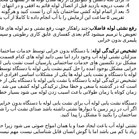
نصب دریچه بازدید قبل از اتصال لوله قائم به افقی و در انته
بعد از اتمام لوله کشی ساختمان باید آن را تست کنید و هرگونه
تقریبی ۵ ساعت این آزمایش را با آب انجام داده تا کاملا از آب بندی شدن سیستم فاضلاب اطمینان حاصل شود..
رفع نشتی لوله فاضلاب
:چند راهکار جهت رفع نشتی و نم لوله های ف
تعویض یا ترمیم میشود گام بعدی کفسازی عایق کاری رطوبتی و سپس ب
پلیمری بدون خرابی
تشخیص ترکیدگی لوله:
با دستگاه بدون خرابی توسط خدمات ساختمانی 
منزلتان نشتی لوله آب وجود دارد اما نمی دانید لوله های کدام قسم
مشکل نزد تکنسین های خدمات ساختمانی پارسیان است نشت یابی لوله ب
خرابی مشکل بوجود آمده را حل کنیم.نشت یابی لوله با دستگاه توس
لوله با دستگاه و نشت یابی لوله ها یکی از مشکلات اساسی افرادی
تشخیص ترکیدگی لوله با دستگاه یا نشت یابی لوله با دستگاه یکی از 
است که در گذشته با سعی و خطا محل ترکیدگی لوله کشف می شد و خر
زمان کوتاه یا زمان طولانی باعث اسیب زدن لوله می شود بسیار خطر
دستگاه نشت یابی لوله آب برای نشت یابی لوله با دستگاه بدون خراب
اگر آب در زیر زمین یا دیوارها نشتی داشته باشد صدای نشت آب را 
ساختمان را بکنید تا مشکل را پیدا کنید.
نشتی لوله آب باعث ایجاد صدا و یا همان امواج صوتی می شود زیرا ح
زیاد یا کم می باشد اما با گوش انسان قابل شناسایی نیست مهم نیس