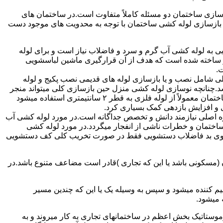
ازی ساختمان دو مسئله کاملاً متفاوت است.در ساختمان های
در بازسازی لوله کشی ساختمان با توجه به محدویت های موجود دست
به لوله کشی آب گرم و سرد و فاضلاب نیاز است و برای لوله
 نیز ساخته شده است که هدف از آن قرارگیری ماشین لباسشویی
.
 شامل نصب و یا بازسازی لوله های قدیمی نصب پکیج و لوله
.چنانچه نوسازی لوله کشی منزل حین بازسازی کلی میتواند منجر
به افزایش فشار آب مصرفی و آب شوفاژ شود که این امر راندامان شوفاژ در منزل را افزایش میدهد.از آنجایی که برای لوله کشی داخلی ساختمان معمولاً از لوله فلزی به قطر ۲ سانتیمتری استفاده میشود
 و افزایش بازدهی کمک بسیاری کرد.
ه اصلی نیازمند دانش و تخصص جداگانه است.در مورد لوله کشی آب
ساختمان و خطرات ناشی از انفجار میگردد.در مورد لوله کشی
فع بوی بد فاضلاب دستشویی فقط در صورت تخریب کلی کف دستشویی
ن (مسکونی باشد یا این که تجاری )قادر است مضاعف متنوع باشد.در
م کننده میشود و سپس به وسیله یک یا این که چندین مسیر
 میشود.
ستاتیک بخش اعظم در ساختمانهای تجاری به کار میروند و به