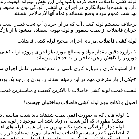
لوله کشی فاضلاب دقت کرده باشید ولی این بخش میتواند کیفیت زندگ
دارد و اشتباه یا سهلانگاری در اجرای آن انتشار آلودگی بوی بد محی
بهداشت عموم مردم وضع شدهاند و تمام آنها لازمالاجرا هستند.
برخلاف سیستم لوله کشی آب که در آن جریان آب تحت فشار است سی
جریان فاضلاب از نصب سیفون و لوله تهویه استفاده میشود تا از با
لوله کشی فاضلاب:
مزایای اجرای صحیح لوله کشی فاضلاب
۱-برآورد دقیق مقدار مواد و مصالح مورد نیاز اجرای پروژه لوله کشی
دورریز را کاهش و هزینه اجرا را به حداقل میرساند.
۲-از اشتباه کاری و دوباره کاری ناشی از عدم تخصص عامل اجرای سیستم فاضلاب جلوگیری میشود.
۳-یکی از پارامترهای مهم در این زمینه استاندارد بودن و درجه یک بودن لوازم تاسیسات بهداشتی است که افزایش طول عمر سیستم فاضلاب را در پی خواهد داشت.
لیست قیمت لوله کشی فاضلاب با بالاترین کیفیت و مناسبترین قیمت به صورت 24 ساعته 
اصول و نکات مهم لوله کشی فاضلاب ساختمان چیست؟
لوله هایی که به صورت افقی نصب شدهاند باید شیب مناسبی داش
میکند؛ بطوری که اگر شیب آن زیاد باشد آب موجود در لوله سر
لوله دچار گرفتگی میشود.نکته:بهترین میزان شیب لوله های افقی «۲ درجه
اتصالاتی که در سیستم فاضلاب ساختمان مورد استفاده قرار میگیرد «۴۵ در
برای نگه داشتن و جلوگیری از رها شدن لوله ها از بستهای مخ