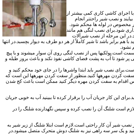
ا اجرای کاشی کاری کمی بیشتر از
ایند و نصب شیر راحتتر انجام
چار مخصوص در لوله ها محکم شود.
اری شود.برای نصب لنگی هم مانند
.در این مرحله از نصب شیرآلات
ا هم برابر باشد تا شیر کاملاً از هر دو طرف به دیوار بچسبد.در انتها
م نشود.
مت است.پولکیها پس از نصب لنگی روی آن سوار میشوند و با پیچ
گی پر شود تا آب به پشت فضای کاشی نفوذ نکند و باعث بروز طبله و
برای نصب شیر باید ابتدا واشرها را در جای خود محکم کنید و
 به سفت کردن مهرهها کنید.منظور از سفت کردن مهرهها این است که
سپس اقدام به سفت کردن مهره دیگر کنید ممکن است باعث کج شدن
ی این کار جریان آب را برقرار کرده تا ببینید آب به خوبی جریان
لازم است شلنگ آن را نصب کرده و سپس نگهدارنده شلنگ را در
ب شیر آن کار راحتی است.لازم است ابتلا شلنگ از زیر شیر به
کنید و یک سر سه راهی نیز به شلنگ دوش متحرک متصل میشود.در