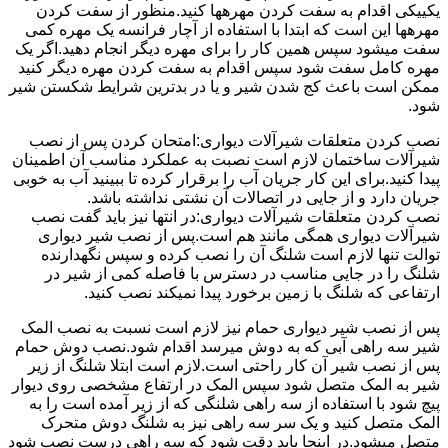
یکییکی اقدام به سفت کردن مهرهها کنید.منظور از سفت کردن
مهرهها این است که ابتدا با استفاده از آچار فرانسه یک مهره کمی
سفت میشود سپس همین کار را برای مهره دیگر انجام دهید.اگر یک
مهره کامل سفت شود سپس اقدام به سفت کردن مهره دیگر کنید
ممکن است باعث کج شدن شیر و یا در بدترین شرایط شکستن شیر
شود.
نصب کردن متعلقات شیرآلات دیواری:امتحان کردن پس از نصب
شیرآلات ساختمان لازم است نصبت به عملکرد مناسب آن اطمینان
پیدا کنید.برای این کار جریان آب را برقرار کرده تا ببینید آب به خوبی
جریان دارد و از جایی در اتصالات آن نشتی نداشته باشد.
نصب کردن متعلقات شیرآلات دیواری:در انتها نیز باید گفت نصب
شیرآلات دیواری همگی مانند هم است.پس از نصب شیر دیواری
توالت تنها لازم است شلنگ آن را نصب کرده و سپس نگهدارنده
شلنگ را در جایی مناسب در دسترس با فاصله کمی از شیر در
ارتفاعی که شلنگ با زمین برخورد پیدا نمیکند نصب کنید.
پس از نصب شیر دیواری حمام نیز لازم است نسبت به نصب المک
شیر سه راهی آبی که به دوش میرسد اقدام شود.نصب دوش حمام
پس از نصب شیر آن کار راحتی است.لازم است ابتلا شلنگ از زیر
شیر به المک متصل شود سپس المک در ارتفاع مشخصی روی دیوار
پیچ شود با استفاده از سه راهی شلنگی که از زیر آمده است را به
المک متصل کنید و یک سر سه راهی نیز به شلنگ دوش متحرک
متصل میشود.در اینجا باید دقت شود که سه راهی درست نصب شود