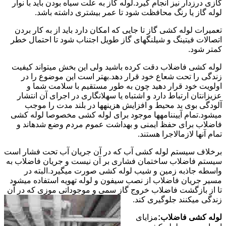
گازی درزدار نیز انجام گیرد.لوله گاز به علت سیاه بودن باید با نوار
لوله گاز یا رنگ محافظت شود تا عمر بیشتری داشته باشد.
تعمیرات لوله کشی گاز تا جایی که امکان دارد باید از به کار بردن
اتصالات فیتینگ و شیلنگهای گاز طویل اجتناب شود تا احتمال خطر
کمتر شود.
لوله کشی فاضلاب دقت کرده باشید ولی این بخش میتواند کیفیت
زندگی را تحت شعاع خود قرار دهد.بهتر است این موضوع را در
اولویت خود قرار دهید چون به طور مستقیم با سلامت شما و
عزیزانتان ارتباط دارد و اشتباه یا سهلانگاری در اجرای آن انتشار
آلودگی بوی بد محیط و افزایش هزینهها در بلند مدت را موجب
میشود.تمام آییننامهها موجود برای لوله کشی مخصوصا لوله کشی
فاضلاب برای حفظ ایمنی و بهداشت عموم مردم وضع شدهاند و
تمام آنها لازمالاجرا هستند.
برخلاف سیستم لوله کشی آب که در آن جریان آب تحت فشار است
سیستم فاضلاب ساختمان فشاری بر آن نیست و جریان فاضلاب به
واسطه جاذبه زمین و شیب لوله کشی صورت میگیرد.البته در
مسیر جریان فاضلاب از نصب سیفون و لوله تهویه استفاده میشود
تا از بازگشت فاضلاب خروج گاز سمی و موجوداتی موزی که در آن
زندگی میکنند جلوگیری کند.
لوله کشی فاضلاب:
مزایای