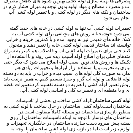
مصرفی ها بهینه سازی لوله کشی بهترین شیوه های کاهش مصرف
آب و مصرف مصالح و مواد اولیه بدون توجه به میزان فشار لازم در
ساختمان و نکته های دیگر در لوله کشی و یا تعمیر لوله کشی آب
انجام می شود.
تعمیرات لوله کشی آب تنها به لوله کشی در خانه های جدید گفته
نمی شود.خوشبختانه روش های مختلفی برای لوله کشی آب به
کمک خانه های قدیمی نیز به وجود آمده و با کمترین هزینه و خرابی
توانسته اند ساختار قدیمی لوله کشی خانه را تغییر دهند و متحول
کنند.حتی برای تعمیرات لوله کشی آب و فاضلاب هم کمتر به سراغ
متدهای قبلی برای اصلاح لوله آسیب دیده می روند و با استفاده از
تکنیک ها و روش های نوین آسیب لوله اصلاح می شود که دیگر حتی
نیازی به تخریب و یا استفاده از از ابزارها و تجهیزات زیادی هم
ندارد.به صورت کلی لوله های آسیب دیده و خراب را باید به دو دسته
لوله فاضلابی و لوله آب گرم و سرد تقسیم کنیم.به همین ترتیب باید
روش تعمیر لوله کشی را هم به دو دسته تقسیم کرد.تعمیرات نقطه
ای و یا منطقه ای و تعمیرات کلی و اساسی لوله کشی آب.
لوله کشی ساختمان
:لوله کشی ساختمان بخشی از تاسیسات
ساختمان است.لوله کشی ساختمان در حال ساخت با لوله کشی به
منظور بازسازی ساختمان دو مسئله کاملاً متفاوت است.در
ساختمان های نوساز با توجه به اینکه تاسیسات ساختمان از روی
نقشه پیش میرود دست سازنده ساختمان در جایگذاری تجهیزات و
لوازم بازتر است اما در بازسازی لوله کشی ساختمان با توجه به