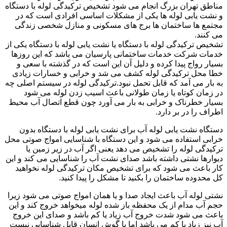
مناطق تهران بزرگ انجام می شود تشخیص ترکیدگی لوله با دستگاه
و نشت یابی لوله ها یکی از مشکلات اساسی افرادی است که در
مجتمع ها ساختمان ها برج های مسکونی و منازل شخصی زندگی
می کنند.
تشخیص ترکیدگی لوله با دستگاه یا نشت یابی لوله با دستگاه یکی از
خدمات شرکت خدمات ساختمانی پارسیان می باشد که این روزها
بسیار رواج پیدا کرده و دلیل آن این است که در گذشته با سعی و
خطا محل ترکیدگی لوله کشف می شد و خرابی و خسارات زیادی
به بار می آمد که قابل تحمل نبود.ترکیدگی لوله در سیستم اصلی چه
در زمان کوتاه یا زمان طولانی باعث اسیب زدن لوله می شود
بسیار خطرناک و خرابی به بار می آورد چون قطع اتصال آب محیط
اطراف را در بر دارد.
دستگاه نشت یابی لوله آب برای نشت یابی لوله با دستگاه بدون
خرابی استفاده می شود و این دستگاه با شناسایی امواج صوتی محل
ترکیدگی لوله را تشخیص می دهد یعنی اگر آب در زیر زمین یا
دیوارها نشتی داشته باشد صدای نشت آب را شناسایی می کند و این
کار باعث می شود که برای تشخیص مکان ترکیدگی لوله نخواهید
کل محدوده ساختمان را بکنید تا مشکل را پیدا کنید.
نشتی لوله آب باعث ایجاد صدا و یا همان امواج صوتی می شود زیرا
حجم آب مدام از یک محفظه باز شده لوله میخواهد خروج کند و این
باعث می شود شدت خروج آب زیاد یا کم باشد و صدای این خروج
آب نیز زیاد یا کم می باشد اما با گوش انسان قابل شناسایی نیست