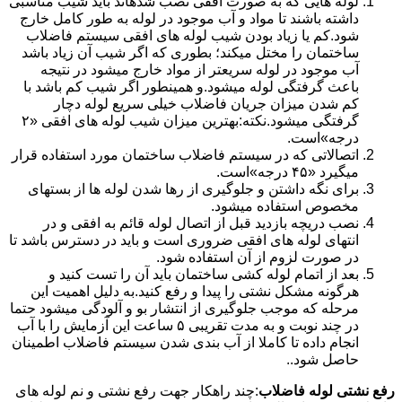
لوله هایی که به صورت افقی نصب شدهاند باید شیب مناسبی
داشته باشند تا مواد و آب موجود در لوله به طور کامل خارج
شود.کم یا زیاد بودن شیب لوله های افقی سیستم فاضلاب
ساختمان را مختل میکند؛ بطوری که اگر شیب آن زیاد باشد
آب موجود در لوله سریعتر از مواد خارج میشود در نتیجه
باعث گرفتگی لوله میشود.و همینطور اگر شیب کم باشد با
کم شدن میزان جریان فاضلاب خیلی سریع لوله دچار
گرفتگی میشود.نکته:بهترین میزان شیب لوله های افقی «۲
درجه»است.
اتصالاتی که در سیستم فاضلاب ساختمان مورد استفاده قرار
میگیرد «۴۵ درجه»است.
برای نگه داشتن و جلوگیری از رها شدن لوله ها از بستهای
مخصوص استفاده میشود.
نصب دریچه بازدید قبل از اتصال لوله قائم به افقی و در
انتهای لوله های افقی ضروری است و باید در دسترس باشد تا
در صورت لزوم از آن استفاده شود.
بعد از اتمام لوله کشی ساختمان باید آن را تست کنید و
هرگونه مشکل نشتی را پیدا و رفع کنید.به دلیل اهمیت این
مرحله که موجب جلوگیری از انتشار بو و آلودگی میشود حتما
در چند نوبت و به مدت تقریبی ۵ ساعت این آزمایش را با آب
انجام داده تا کاملا از آب بندی شدن سیستم فاضلاب اطمینان
حاصل شود..
رفع نشتی لوله فاضلاب
:چند راهکار جهت رفع نشتی و نم لوله های