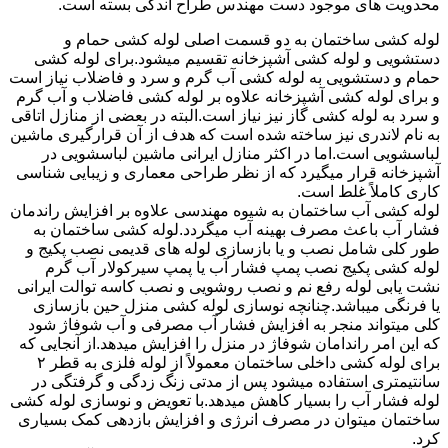
محدویت های موجود دست مهندس طراح اندکی بسته است.
لوله کشی ساختمان به دو قسمت اصلی لوله کشی حمام و
دستشویی و لوله کشی آشپزخانه تقسیم میشود.برای لوله کشی
حمام و دستشویی به لوله کشی آب گرم و سرد و فاضلاب نیاز است
و برای لوله کشی آشپزخانه علاوه بر لوله کشی فاضلاب و آب گرم
و سرد به لوله کشی گاز نیز نیاز است.البته در بعضی از منازل اتاقی
به نام لاندری نیز ساخته شده است که هدف از آن قرارگیری ماشین
لباسشویی است.اما در اکثر منازل ایرانی ماشین لباسشویی در
آشپزخانه قرار میگیرد که از نظر طراحی معماری و زیبایی شناسی
کاری کاملاً غلط است.
لوله کشی آب ساختمان به شیوه مهندسی علاوه بر افزایش راندمان
فشار آب باعث مصرف بهینه آب میگردد.لوله کشی ساختمان به
طور کلی شامل نصب و یا بازسازی لوله های قدیمی نصب پکیج و
لوله کشی پکیج نصب پمپ فشار آب یا پمپ سیرکولار آب گرم
نشت یابی لوله رفع نم و نصب روشویی و نصب کاسه توالت ایرانی
یا فرنگی میباشد.چنانچه نوسازی لوله کشی منزل حین بازسازی
کلی میتواند منجر به افزایش فشار آب مصرفی و آب شوفاژ شود
که این امر راندامان شوفاژ در منزل را افزایش میدهد.از آنجایی که
برای لوله کشی داخلی ساختمان معمولاً از لوله فلزی به قطر ۲
سانتیمتری استفاده میشود پس از مدتی زنگ زدگی و گرفتگی در
لوله فشار آب را بسیار کاهش میدهد.با تعویض و نوسازی لوله کشی
ساختمان میتوان در مصرف انرژی و افزایش بازدهی کمک بسیاری
کرد.