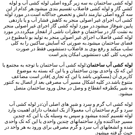
لوله کشی ساختمان به سه زیر گروه اصلی لوله کشی آب و لوله
کشی گاز و لوله کشی فاضلاب تقسیم بندی میشود.هر کدام از این
سه گروه اصلی نیازمند دانش و تخصص جداگانه است.در مورد لوله
کشی آب اجرای غیر اصولی منجر به کاهش فشار آب و یا بازدهی
پایین شوفاژ میشود.در مورد لوله کشی گاز اجرای غیر اصولی منجر
به نشت گاز در ساختمان و خطرات ناشی از انفجار میگردد.در مورد
لوله کشی فاضلاب اجرای غیر اصولی منجر به تولید بو نامطبوع در
فضای ساختمان میشود.به صورتی که آسایش ساکنین را به کلی
سلب میکند و رفع بوی بد فاضلاب دستشویی فقط در صورت
تخریب کلی کف دستشویی امکان پذیر است
لوله کشی آب ساختمان
:لوله کشی آب ساختمان با توجه به مجتمع یا
این که تک واحدی بودن ساختمان و یا این که بسته به موضوع
کاربری آن (مسکونی باشد یا این که تجاری )قادر است مضاعف
متنوع باشد.در کلیه اشکال مسیر آب مصرفی بعد از اتصال به کنتور
به شیر یکطرفه انقطاع و وصل در محل ورود ساختمان متصل
میشود.
لوله کشی اب گرم و سرد و شیر های اصلی آن:در لوله کشی آب
سرد و گرم ساختمان آب معمولاً از یک انشعاب دارای اهمیت وارد
لوله تقسیم کننده میشود و سپس به وسیله یک یا این که چندین
مسیر جداکننده وارد ساختمانهای چندین واحدی یا این که تک واحدی
شده و انشعابهای آب سرد و گرم مصرفی برای ورود به هر واحد در
حیث گرفته میشود.