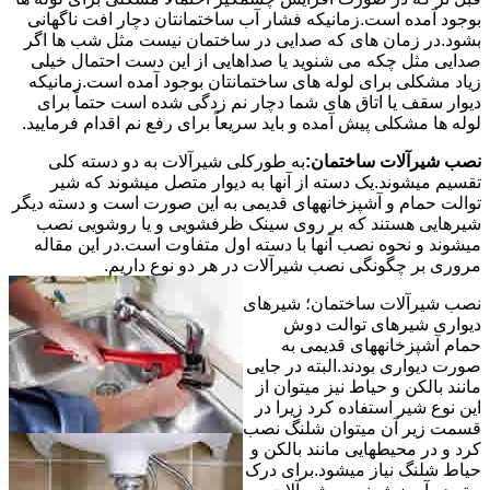
بوجود آمده است.زمانیکه فشار آب ساختمانتان دچار افت ناگهانی
بشود.در زمان های که صدایی در ساختمان نیست مثل شب ها اگر
صدایی مثل چکه می شنوید یا صداهایی از این دست احتمال خیلی
زیاد مشکلی برای لوله های ساختمانتان بوجود آمده است.زمانیکه
دیوار سقف یا اتاق های شما دچار نم زدگی شده است حتماً برای
لوله ها مشکلی پیش آمده و باید سریعاً برای رفع نم اقدام فرمایید.
نصب شیرآلات ساختمان:
به طورکلی شیرآلات به دو دسته کلی
تقسیم میشوند.یک دسته از آنها به دیوار متصل میشوند که شیر
توالت حمام و آشپزخانههای قدیمی به این صورت است و دسته دیگر
شیرهایی هستند که بر روی سینک ظرفشویی و یا روشویی نصب
میشوند و نحوه نصب آنها با دسته اول متفاوت است.در این مقاله
مروری بر چگونگی نصب شیرآلات در هر دو نوع داریم.
نصب شیرآلات ساختمان؛ شیرهای
دیواری شیرهای توالت دوش
حمام آشپزخانههای قدیمی به
صورت دیواری بودند.البته در جایی
مانند بالکن و حیاط نیز میتوان از
این نوع شیر استفاده کرد زیرا در
قسمت زیر آن میتوان شلنگ نصب
کرد و در محیطهایی مانند بالکن و
حیاط شلنگ نیاز میشود.برای درک