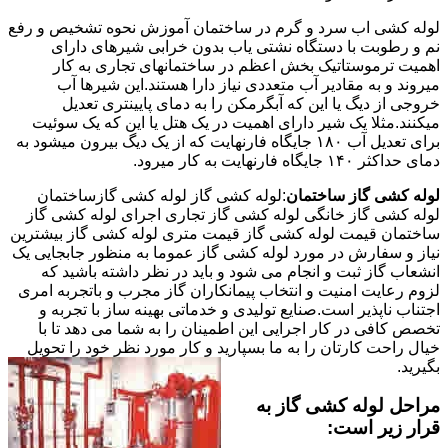
لوله کشی اب سرد و گرم در ساختمان آموزش نحوه تشخیص و رفع
نم و رطوبت با دستگاه نشتی یاب بدون خرابی شیرهای دارای
اهمیت ترموستاتیک بخش اعظم در ساختمانهای تجاری به کار
میروند و به مقادیر آب متعددی نیاز دارا هستند.این شیرها آب
خروجی از دیگ یا این که آبگرمکن را به دمای پایینتری تعدیل
میکنند.مثلا یک شیر دارای اهمیت در یک هتل یا این که یک سوئیت
برای تعدیل آب ۱۸۰ جایگاه فارنهایت که از یک دیگ بیرون میشود به
دمای حداکثر ۱۴۰ جایگاه فارنهایت به کار میرود.
لوله کشی گاز ساختمان
:لوله کشی گاز لوله کشی گازساختمان
لوله کشی گاز خانگی لوله کشی گاز تجاری اجرای لوله کشی گاز
ساختمان قیمت لوله کشی گاز قیمت متری لوله کشی گاز بیشترین
نیاز و سفارش در مورد لوله کشی گاز عموما به منظور جابجایی یک
انشعاب گاز ثبت و انجام می شود و باید در نظر داشته باشید که
لزوم رعایت امنیت و انتخاب پیمانکاران گاز مجرب و باتجربه امری
اجتناب ناپذیر است.صنایع تولیدی و خدماتی بهینه ساز با تجربه و
تخصص کافی در کار اجرایی این اطمینان را به شما می دهد تا با
خیال راحت کارتان را به ما بسپارید و کار مورد نظر خود را تحویل
بگیرید.
مراحل لوله کشی گاز به
قرار زیر است: