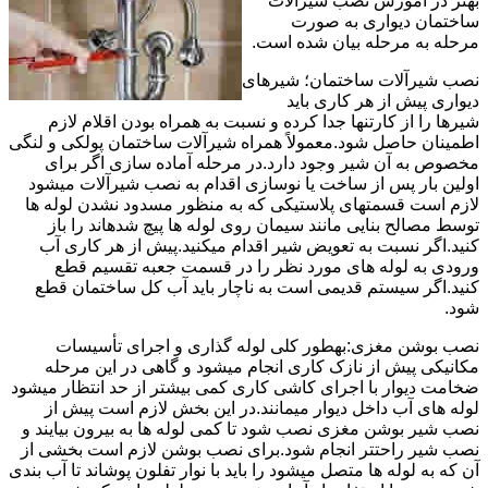
بهتر در آموزش نصب شیرآلات
ساختمان دیواری به صورت
مرحله به مرحله بیان شده است.
نصب شیرآلات ساختمان؛ شیرهای
دیواری پیش از هر کاری باید
شیرها را از کارتنها جدا کرده و نسبت به همراه بودن اقلام لازم
اطمینان حاصل شود.معمولاً همراه شیرآلات ساختمان پولکی و لنگی
مخصوص به آن شیر وجود دارد.در مرحله آماده سازی اگر برای
اولین بار پس از ساخت یا نوسازی اقدام به نصب شیرآلات میشود
لازم است قسمتهای پلاستیکی که به منظور مسدود نشدن لوله ها
توسط مصالح بنایی مانند سیمان روی لوله ها پیچ شدهاند را باز
کنید.اگر نسبت به تعویض شیر اقدام میکنید.پیش از هر کاری آب
ورودی به لوله های مورد نظر را در قسمت جعبه تقسیم قطع
کنید.اگر سیستم قدیمی است به ناچار باید آب کل ساختمان قطع
شود.
نصب بوشن مغزی:بهطور کلی لوله گذاری و اجرای تأسیسات
مکانیکی پیش از نازک کاری انجام میشود و گاهی در این مرحله
ضخامت دیوار با اجرای کاشی کاری کمی بیشتر از حد انتظار میشود
لوله های آب داخل دیوار میمانند.در این بخش لازم است پیش از
نصب شیر بوشن مغزی نصب شود تا کمی لوله ها به بیرون بیایند و
نصب شیر راحتتر انجام شود.برای نصب بوشن لازم است بخشی از
آن که به لوله ها متصل میشود را باید با نوار تفلون پوشاند تا آب بندی