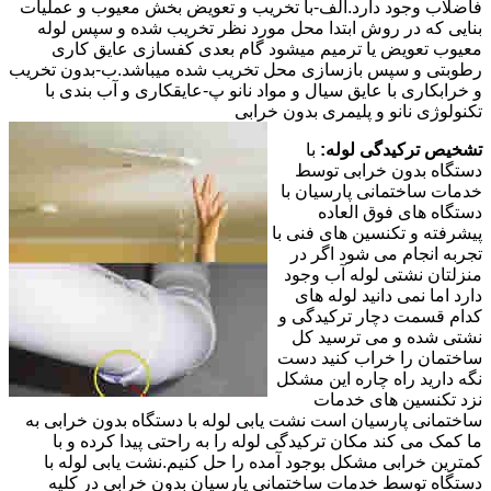
فاضلاب وجود دارد.الف-با تخریب و تعویض بخش معیوب و عملیات
بنایی که در روش ابتدا محل مورد نظر تخریب شده و سپس لوله
معیوب تعویض یا ترمیم میشود گام بعدی کفسازی عایق کاری
رطوبتی و سپس بازسازی محل تخریب شده میباشد.ب-بدون تخریب
و خرابکاری با عایق سیال و مواد نانو پ-عایقکاری و آب بندی با
تکنولوژی نانو و پلیمری بدون خرابی
تشخیص ترکیدگی لوله:
با
دستگاه بدون خرابی توسط
خدمات ساختمانی پارسیان با
دستگاه های فوق العاده
پیشرفته و تکنسین های فنی با
تجربه انجام می شود اگر در
منزلتان نشتی لوله آب وجود
دارد اما نمی دانید لوله های
کدام قسمت دچار ترکیدگی و
نشتی شده و می ترسید کل
ساختمان را خراب کنید دست
نگه دارید راه چاره این مشکل
نزد تکنسین های خدمات
ساختمانی پارسیان است نشت یابی لوله با دستگاه بدون خرابی به
ما کمک می کند مکان ترکیدگی لوله را به راحتی پیدا کرده و با
کمترین خرابی مشکل بوجود آمده را حل کنیم.نشت یابی لوله با
دستگاه توسط خدمات ساختمانی پارسیان بدون خرابی در کلیه