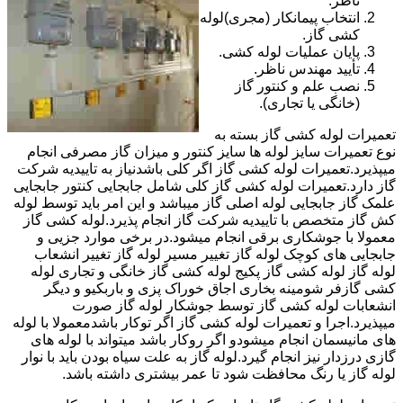
ناظر.
انتخاب پیمانکار (مجری)لوله
کشی گاز.
پایان عملیات لوله کشی.
تأیید مهندس ناظر.
نصب علم و کنتور گاز
(خانگی یا تجاری).
تعمیرات لوله کشی گاز بسته به
نوع تعمیرات سایز لوله ها سایز کنتور و میزان گاز مصرفی انجام
میپذیرد.تعمیرات لوله کشی گاز اگر کلی باشدنیاز به تاییدیه شرکت
گاز دارد.تعمیرات لوله کشی گاز کلی شامل جابجایی کنتور جابجایی
علمک گاز جابجایی لوله اصلی گاز میباشد و این امر باید توسط لوله
کش گاز متخصص با تاییدیه شرکت گاز انجام پذیرد.لوله کشی گاز
معمولا با جوشکاری برقی انجام میشود.در برخی موارد جزیی و
جابجایی های کوچک لوله گاز تغییر مسیر لوله گاز تغییر انشعاب
لوله گاز لوله کشی گاز پکیج لوله کشی گاز خانگی و تجاری لوله
کشی گازفر شومینه بخاری اجاق خوراک پزی و باربکیو و دیگر
انشعابات لوله کشی گاز توسط جوشکار لوله گاز صورت
میپذیرد.اجرا و تعمیرات لوله کشی گاز اگر توکار باشدمعمولا با لوله
های مانیسمان انجام میشودو اگر روکار باشد میتواند با لوله های
گازی درزدار نیز انجام گیرد.لوله گاز به علت سیاه بودن باید با نوار
لوله گاز یا رنگ محافظت شود تا عمر بیشتری داشته باشد.