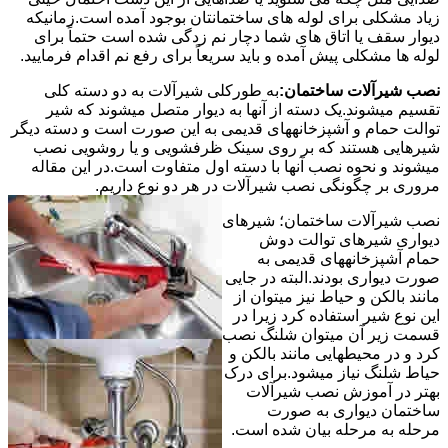
زیاد مشکلی برای لوله های ساختمانتان بوجود آمده است.زمانیکه
دیوار سقف یا اتاق های شما دچار نم زدگی شده است حتماً برای
لوله ها مشکلی پیش آمده و باید سریعاً برای رفع نم اقدام فرمایید.
نصب شیرآلات ساختمان:
به طورکلی شیرآلات به دو دسته کلی
تقسیم میشوند.یک دسته از آنها به دیوار متصل میشوند که شیر
توالت حمام و آشپزخانههای قدیمی به این صورت است و دسته دیگر
شیرهایی هستند که بر روی سینک ظرفشویی و یا روشویی نصب
میشوند و نحوه نصب آنها با دسته اول متفاوت است.در این مقاله
مروری بر چگونگی نصب شیرآلات در هر دو نوع داریم.
نصب شیرآلات ساختمان؛ شیرهای
دیواری شیرهای توالت دوش
حمام آشپزخانههای قدیمی به
صورت دیواری بودند.البته در جایی
مانند بالکن و حیاط نیز میتوان از
این نوع شیر استفاده کرد زیرا در
قسمت زیر آن میتوان شلنگ نصب
کرد و در محیطهایی مانند بالکن و
حیاط شلنگ نیاز میشود.برای درک
بهتر در آموزش نصب شیرآلات
ساختمان دیواری به صورت
مرحله به مرحله بیان شده است.