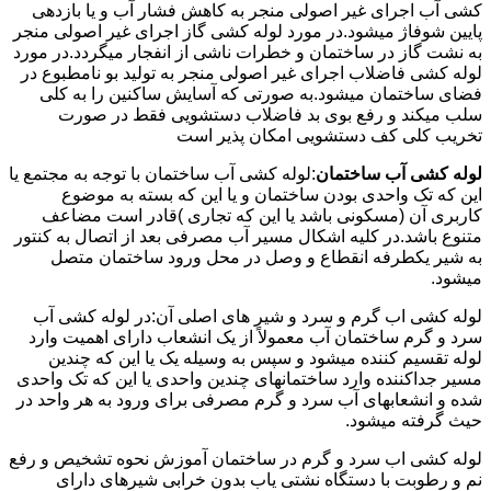
کشی آب اجرای غیر اصولی منجر به کاهش فشار آب و یا بازدهی
پایین شوفاژ میشود.در مورد لوله کشی گاز اجرای غیر اصولی منجر
به نشت گاز در ساختمان و خطرات ناشی از انفجار میگردد.در مورد
لوله کشی فاضلاب اجرای غیر اصولی منجر به تولید بو نامطبوع در
فضای ساختمان میشود.به صورتی که آسایش ساکنین را به کلی
سلب میکند و رفع بوی بد فاضلاب دستشویی فقط در صورت
تخریب کلی کف دستشویی امکان پذیر است
لوله کشی آب ساختمان
:لوله کشی آب ساختمان با توجه به مجتمع یا
این که تک واحدی بودن ساختمان و یا این که بسته به موضوع
کاربری آن (مسکونی باشد یا این که تجاری )قادر است مضاعف
متنوع باشد.در کلیه اشکال مسیر آب مصرفی بعد از اتصال به کنتور
به شیر یکطرفه انقطاع و وصل در محل ورود ساختمان متصل
میشود.
لوله کشی اب گرم و سرد و شیر های اصلی آن:در لوله کشی آب
سرد و گرم ساختمان آب معمولاً از یک انشعاب دارای اهمیت وارد
لوله تقسیم کننده میشود و سپس به وسیله یک یا این که چندین
مسیر جداکننده وارد ساختمانهای چندین واحدی یا این که تک واحدی
شده و انشعابهای آب سرد و گرم مصرفی برای ورود به هر واحد در
حیث گرفته میشود.
لوله کشی اب سرد و گرم در ساختمان آموزش نحوه تشخیص و رفع
نم و رطوبت با دستگاه نشتی یاب بدون خرابی شیرهای دارای