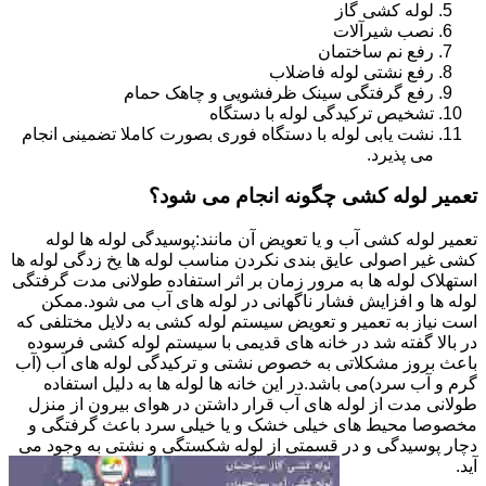
لوله کشی گاز
نصب شیرآلات
رفع نم ساختمان
رفع نشتی لوله فاضلاب
رفع گرفتگی سینک ظرفشویی و چاهک حمام
تشخیص ترکیدگی لوله با دستگاه
نشت یابی لوله با دستگاه فوری بصورت کاملا تضمینی انجام
می پذیرد.
تعمیر لوله کشی چگونه انجام می شود؟
تعمیر لوله کشی آب و یا تعویض آن مانند:پوسیدگی لوله ها لوله
کشی غیر اصولی عایق بندی نکردن مناسب لوله ها یخ زدگی لوله ها
استهلاک لوله ها به مرور زمان بر اثر استفاده طولانی مدت گرفتگی
لوله ها و افزایش فشار ناگهانی در لوله های آب می شود.ممکن
است نیاز به تعمیر و تعویض سیستم لوله کشی به دلایل مختلفی که
در بالا گفته شد در خانه های قدیمی با سیستم لوله کشی فرسوده
باعث بروز مشکلاتی به خصوص نشتی و ترکیدگی لوله های آب (آب
گرم و آب سرد)می باشد.در این خانه ها لوله ها به دلیل استفاده
طولانی مدت از لوله های آب قرار داشتن در هوای بیرون از منزل
مخصوصا محیط های خیلی خشک و یا خیلی سرد باعث گرفتگی و
دچار پوسیدگی و در قسمتی از لوله شکستگی و نشتی به وجود می
آید.