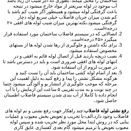
ساختمان را مختل میکند؛ بطوری که اگر شیب آن زیاد باشد
آب موجود در لوله سریعتر از مواد خارج میشود در نتیجه
باعث گرفتگی لوله میشود.و همینطور اگر شیب کم باشد با
کم شدن میزان جریان فاضلاب خیلی سریع لوله دچار
گرفتگی میشود.نکته:بهترین میزان شیب لوله های افقی «۲
درجه»است.
اتصالاتی که در سیستم فاضلاب ساختمان مورد استفاده قرار
میگیرد «۴۵ درجه»است.
برای نگه داشتن و جلوگیری از رها شدن لوله ها از بستهای
مخصوص استفاده میشود.
نصب دریچه بازدید قبل از اتصال لوله قائم به افقی و در
انتهای لوله های افقی ضروری است و باید در دسترس باشد تا
در صورت لزوم از آن استفاده شود.
بعد از اتمام لوله کشی ساختمان باید آن را تست کنید و
هرگونه مشکل نشتی را پیدا و رفع کنید.به دلیل اهمیت این
مرحله که موجب جلوگیری از انتشار بو و آلودگی میشود حتما
در چند نوبت و به مدت تقریبی ۵ ساعت این آزمایش را با آب
انجام داده تا کاملا از آب بندی شدن سیستم فاضلاب اطمینان
حاصل شود..
رفع نشتی لوله فاضلاب
:چند راهکار جهت رفع نشتی و نم لوله های
فاضلاب وجود دارد.الف-با تخریب و تعویض بخش معیوب و عملیات
بنایی که در روش ابتدا محل مورد نظر تخریب شده و سپس لوله
معیوب تعویض یا ترمیم میشود گام بعدی کفسازی عایق کاری