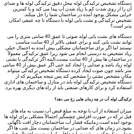
دستگاه تشخیص ترکیدگی لوله محل دقیق ترکیدگی لوله ها و صدای
آن را از روی شدت کم یا زیاد شدن آب پیدا می کند و با کمترین
خرابی مشکل بوجود آمده در ساختمان شما را حل میکند.
تشخیص ترکیدگی و نشت یابی لوله با دستگاه تا چه عمقی امکان
پذیر است؟
دستگاه های نشت یابی لوله صوتی تا عمق 40 سانتی متری را می
توانند نشت یابی کنند و برای عمقی بالاتر از 40 سانت مناسب
نیستند اما اگر برای ساختمانتان مشکلی پیش آمده به احتمال خیلی
زیاد تشخیص به درستی انجام می شود زیرا عمق ترکیدگی معمولاً
در ساختمان ها بیش از 40 سانت نیست.البته اگر ترکیدگی یا نشتی
لوله زیاد باشد و صدایی را ایجاد کند حتی اگر عمق بیش از 40 سانتی
متر باشد چون صوت ایجاد کرده دستگاه تشخیص ترکیدگی میتواند
مکان مشخص نشتی را مشخص کند پس نتیجه میگیریم که از
دستگاه تشخیص ترکیدگی لوله باید در منازل و ساختمان های اداری
استفاده کرد و برای کارهای صنعتی باید از راه های دیگری بهره برد.
ترکیدگی لوله آب در چه زمان هایی رخ می دهد؟
میزان استفاده از آب با توجه به مبلغ قبض آب نسبت به ماه های
قبل تر که در صورت افزایش چشمگیر احتمالاً مشکلی برای لوله ها
بوجود آمده است.زمانیکه فشار آب ساختمانتان دچار افت ناگهانی
بشود.در زمان های که صدایی در ساختمان نیست مثل شب ها اگر
صدایی مثل چکه می شنوید یا صداهایی از این دست احتمال خیلی