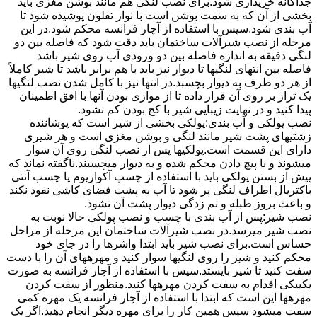
جداگانه خریداری شود.برای نصب لنگی هم مانند بوشن مغزی باید
بخشی از آن که به سمت بوشن است با نوار تفلون پوشیده شود تا
آب بندی شود.سپس با استفاده از آچار فرانسه محکم شود.در این
مرحله از نصب شیرآلات ساختمان باید دقت شود که فاصله بین دو
لنگی دقیقه به اندازه فاصله بین دو ورودی آب روی شیر باشد
فاصله بین انتهای لنگیها تا دیوار نیز باید با هم برابر باشد تا شیر کاملاً
از هر دو طرف به دیوار بچسبد.در انتها نیز با کامل شدن نصب لنگیها
یک تراز بر روی آن قرار داده تا از موازی بودن آنها با افق اطمینان
پیدا کنید و در نهایت زیبایی شیر با کج بودن کم نشود.
نصب پولکی و آب بندی:پولکی بخشی از شیر است که پوشاننده
زشتیهای پشت شیر مانند لنگی و بوشن مغزی است و هر شیری
دارای این قسمت است.پولکیها پس از نصب لنگی روی آن سوار
میشوند و با پیچ دادن محکم شده و به دیوار میچسبند.ناگفته نماند که
پیش از بستن پولکی باید با استفاده از چسب آکواریوم یا چسب آنتی
باکتریال اطراف لنگی پر شود تا آب به پشت فضای کاشی نفوذ نکند
و باعث بروز طبله و نم زدگی دیوار پشت آن نشود.
نصب شیر:پس از آب بندی با چسب و نصب پولکی حالا نوبت به
نصب شیر میرسد.در نصب شیرآلات ساختمان این مرحله از مراحل
حساس است.برای نصب شیر باید ابتدا واشرها را در جای خود
محکم کنید و شیر را روی لنگیها سوار کنید و مهرههای آن را با دست
سفت کنید تا شیر بایستد.سپس با استفاده از آچار فرانسه به صورت
یکییکی اقدام به سفت کردن مهرهها کنید.منظور از سفت کردن
مهرهها این است که ابتدا با استفاده از آچار فرانسه یک مهره کمی
سفت میشود سپس همین کار را برای مهره دیگر انجام دهید.اگر یک