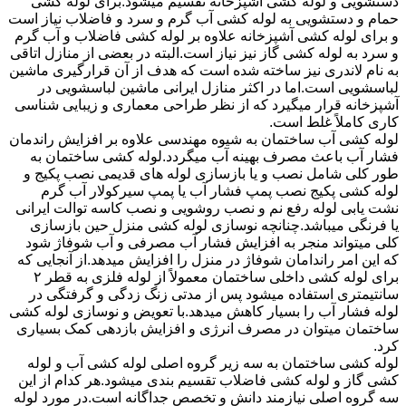
دستشویی و لوله کشی آشپزخانه تقسیم میشود.برای لوله کشی
حمام و دستشویی به لوله کشی آب گرم و سرد و فاضلاب نیاز است
و برای لوله کشی آشپزخانه علاوه بر لوله کشی فاضلاب و آب گرم
و سرد به لوله کشی گاز نیز نیاز است.البته در بعضی از منازل اتاقی
به نام لاندری نیز ساخته شده است که هدف از آن قرارگیری ماشین
لباسشویی است.اما در اکثر منازل ایرانی ماشین لباسشویی در
آشپزخانه قرار میگیرد که از نظر طراحی معماری و زیبایی شناسی
کاری کاملاً غلط است.
لوله کشی آب ساختمان به شیوه مهندسی علاوه بر افزایش راندمان
فشار آب باعث مصرف بهینه آب میگردد.لوله کشی ساختمان به
طور کلی شامل نصب و یا بازسازی لوله های قدیمی نصب پکیج و
لوله کشی پکیج نصب پمپ فشار آب یا پمپ سیرکولار آب گرم
نشت یابی لوله رفع نم و نصب روشویی و نصب کاسه توالت ایرانی
یا فرنگی میباشد.چنانچه نوسازی لوله کشی منزل حین بازسازی
کلی میتواند منجر به افزایش فشار آب مصرفی و آب شوفاژ شود
که این امر راندامان شوفاژ در منزل را افزایش میدهد.از آنجایی که
برای لوله کشی داخلی ساختمان معمولاً از لوله فلزی به قطر ۲
سانتیمتری استفاده میشود پس از مدتی زنگ زدگی و گرفتگی در
لوله فشار آب را بسیار کاهش میدهد.با تعویض و نوسازی لوله کشی
ساختمان میتوان در مصرف انرژی و افزایش بازدهی کمک بسیاری
کرد.
لوله کشی ساختمان به سه زیر گروه اصلی لوله کشی آب و لوله
کشی گاز و لوله کشی فاضلاب تقسیم بندی میشود.هر کدام از این
سه گروه اصلی نیازمند دانش و تخصص جداگانه است.در مورد لوله