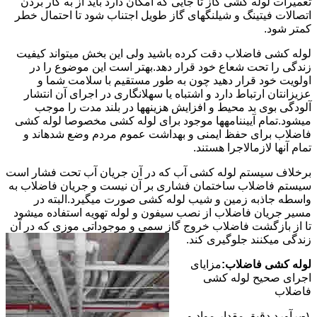
تعمیرات لوله کشی گاز تا جایی که امکان دارد باید از به کار بردن
اتصالات فیتینگ و شیلنگهای گاز طویل اجتناب شود تا احتمال خطر
کمتر شود.
لوله کشی فاضلاب دقت کرده باشید ولی این بخش میتواند کیفیت
زندگی را تحت شعاع خود قرار دهد.بهتر است این موضوع را در
اولویت خود قرار دهید چون به طور مستقیم با سلامت شما و
عزیزانتان ارتباط دارد و اشتباه یا سهلانگاری در اجرای آن انتشار
آلودگی بوی بد محیط و افزایش هزینهها در بلند مدت را موجب
میشود.تمام آییننامهها موجود برای لوله کشی مخصوصا لوله کشی
فاضلاب برای حفظ ایمنی و بهداشت عموم مردم وضع شدهاند و
تمام آنها لازمالاجرا هستند.
برخلاف سیستم لوله کشی آب که در آن جریان آب تحت فشار است
سیستم فاضلاب ساختمان فشاری بر آن نیست و جریان فاضلاب به
واسطه جاذبه زمین و شیب لوله کشی صورت میگیرد.البته در
مسیر جریان فاضلاب از نصب سیفون و لوله تهویه استفاده میشود
تا از بازگشت فاضلاب خروج گاز سمی و موجوداتی موزی که در آن
زندگی میکنند جلوگیری کند.
لوله کشی فاضلاب:
مزایای
اجرای صحیح لوله کشی
فاضلاب
۱-برآورد دقیق مقدار مواد و