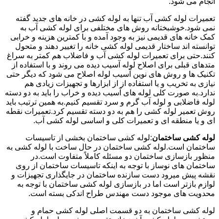
انجام می شود.
تعمیرات لوله کشی آب تنها به لوله کشی در خانه های جدید گفته
نمی شود.خوشبختانه روش های مختلفی برای لوله کشی آب به
کمک خانه های قدیمی نیز به وجود آمده و با کمترین هزینه و خرابی
توانسته اند ساختار قدیمی لوله کشی خانه را تغییر دهند و متحول
کنند.حتی برای تعمیرات لوله کشی آب و فاضلاب هم کمتر به سراغ
متدهای قبلی برای اصلاح لوله آسیب دیده می روند و با استفاده از
تکنیک ها و روش های نوین آسیب لوله اصلاح می شود که دیگر حتی
نیازی به تخریب و یا استفاده از از ابزارها و تجهیزات زیادی هم
ندارد.به صورت کلی لوله های آسیب دیده و خراب را باید به دو دسته
لوله فاضلابی و لوله آب گرم و سرد تقسیم کنیم.به همین ترتیب باید
روش تعمیر لوله کشی را هم به دو دسته تقسیم کرد.تعمیرات نقطه
ای و یا منطقه ای و تعمیرات کلی و اساسی لوله کشی آب.
لوله کشی ساختمان
:لوله کشی ساختمان بخشی از تاسیسات
ساختمان است.لوله کشی ساختمان در حال ساخت با لوله کشی به
منظور بازسازی ساختمان دو مسئله کاملاً متفاوت است.در
ساختمان های نوساز با توجه به اینکه تاسیسات ساختمان از روی
نقشه پیش میرود دست سازنده ساختمان در جایگذاری تجهیزات و
لوازم بازتر است اما در بازسازی لوله کشی ساختمان با توجه به
محدویت های موجود دست مهندس طراح اندکی بسته است.
لوله کشی ساختمان به دو قسمت اصلی لوله کشی حمام و