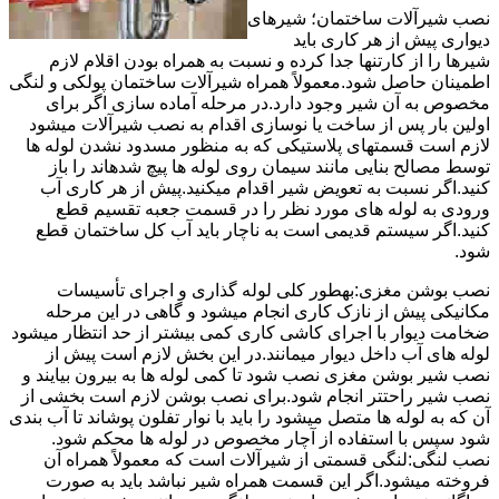
نصب شیرآلات ساختمان؛ شیرهای
دیواری پیش از هر کاری باید
شیرها را از کارتنها جدا کرده و نسبت به همراه بودن اقلام لازم
اطمینان حاصل شود.معمولاً همراه شیرآلات ساختمان پولکی و لنگی
مخصوص به آن شیر وجود دارد.در مرحله آماده سازی اگر برای
اولین بار پس از ساخت یا نوسازی اقدام به نصب شیرآلات میشود
لازم است قسمتهای پلاستیکی که به منظور مسدود نشدن لوله ها
توسط مصالح بنایی مانند سیمان روی لوله ها پیچ شدهاند را باز
کنید.اگر نسبت به تعویض شیر اقدام میکنید.پیش از هر کاری آب
ورودی به لوله های مورد نظر را در قسمت جعبه تقسیم قطع
کنید.اگر سیستم قدیمی است به ناچار باید آب کل ساختمان قطع
شود.
نصب بوشن مغزی:بهطور کلی لوله گذاری و اجرای تأسیسات
مکانیکی پیش از نازک کاری انجام میشود و گاهی در این مرحله
ضخامت دیوار با اجرای کاشی کاری کمی بیشتر از حد انتظار میشود
لوله های آب داخل دیوار میمانند.در این بخش لازم است پیش از
نصب شیر بوشن مغزی نصب شود تا کمی لوله ها به بیرون بیایند و
نصب شیر راحتتر انجام شود.برای نصب بوشن لازم است بخشی از
آن که به لوله ها متصل میشود را باید با نوار تفلون پوشاند تا آب بندی
شود سپس با استفاده از آچار مخصوص در لوله ها محکم شود.
نصب لنگی:لنگی قسمتی از شیرآلات است که معمولاً همراه آن
فروخته میشود.اگر این قسمت همراه شیر نباشد باید به صورت