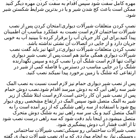
مهره کامل سفت شود سپس اقدام به سفت کردن مهره دیگر کنید
ممکن است باعث کج شدن شیر و یا در بدترین شرایط شکستن شیر
شود.
نصب کردن متعلقات شیرآلات دیواری:امتحان کردن پس از نصب
شیرآلات ساختمان لازم است نصبت به عملکرد مناسب آن اطمینان
پیدا کنید.برای این کار جریان آب را برقرار کرده تا ببینید آب به خوبی
جریان دارد و از جایی در اتصالات آن نشتی نداشته باشد.
نصب کردن متعلقات شیرآلات دیواری:در انتها نیز باید گفت نصب
شیرآلات دیواری همگی مانند هم است.پس از نصب شیر دیواری
توالت تنها لازم است شلنگ آن را نصب کرده و سپس نگهدارنده
شلنگ را در جایی مناسب در دسترس با فاصله کمی از شیر در
ارتفاعی که شلنگ با زمین برخورد پیدا نمیکند نصب کنید.
پس از نصب شیر دیواری حمام نیز لازم است نسبت به نصب المک
شیر سه راهی آبی که به دوش میرسد اقدام شود.نصب دوش حمام
پس از نصب شیر آن کار راحتی است.لازم است ابتلا شلنگ از زیر
شیر به المک متصل شود سپس المک در ارتفاع مشخصی روی دیوار
پیچ شود با استفاده از سه راهی شلنگی که از زیر آمده است را به
المک متصل کنید و یک سر سه راهی نیز به شلنگ دوش متحرک
متصل میشود.در اینجا باید دقت شود که سه راهی درست نصب شود
تا از افت فشار آب دوش پیشگیری شود.
نصب شیرآلات ساختمانی رو سینکی:نصب شیرآلات ساختمانی
روسینکی نیاز به انجام مواردی که برای نصب شیرآلات دیواری گفته