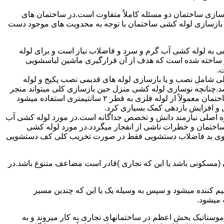
ازی ساختمان دو مسئله کاملاً متفاوت است.در ساختمان های
در بازسازی لوله کشی ساختمان با توجه به محدویت های موجود دست
به لوله کشی آب گرم و سرد و فاضلاب نیاز است و برای لوله
 نیز ساخته شده است که هدف از آن قرارگیری ماشین لباسشویی
.
 شامل نصب و یا بازسازی لوله های قدیمی نصب پکیج و لوله
.چنانچه نوسازی لوله کشی منزل حین بازسازی کلی میتواند منجر
به افزایش فشار آب مصرفی و آب شوفاژ شود که این امر راندامان شوفاژ در منزل را افزایش میدهد.از آنجایی که برای لوله کشی داخلی ساختمان معمولاً از لوله فلزی به قطر ۲ سانتیمتری استفاده میشود
 و افزایش بازدهی کمک بسیاری کرد.
ه اصلی نیازمند دانش و تخصص جداگانه است.در مورد لوله کشی آب
ساختمان و خطرات ناشی از انفجار میگردد.در مورد لوله کشی
فع بوی بد فاضلاب دستشویی فقط در صورت تخریب کلی کف دستشویی
ن (مسکونی باشد یا این که تجاری )قادر است مضاعف متنوع باشد.در
م کننده میشود و سپس به وسیله یک یا این که چندین مسیر
 میشود.
ستاتیک بخش اعظم در ساختمانهای تجاری به کار میروند و به