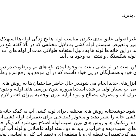
پذیرد.
یر اصولی عایق بندی نکردن مناسب لوله ها یخ زدگی لوله ها استهلاک ل
میر و تعویض سیستم لوله کشی به دلایل مختلفی که در بالا گفته شد 
ر این خانه ها لوله ها به دلیل استفاده طولانی مدت از لوله های آ
وله شکستگی و نشتی به وجود می آید.
کن است در اثر نشتی باعث به وجود آمدن لکه های نم و رطوبت در دی
ود و همسایگان در پی خواد داشت که در آن موقع باید رفع نم و رطوب
ابزارهای جدید انجام می شود.در حال حاضر ساختمان ها به روش های 
 آب بسیار اولی تر شده است.امروزه بدون بررسی های اولیه و بدون
 آب و مصرف مصالح و مواد اولیه بدون توجه به میزان فشار لازم د
ی شود.خوشبختانه روش های مختلفی برای لوله کشی آب به کمک خانه ها
ه کشی خانه را تغییر دهند و متحول کنند.حتی برای تعمیرات لوله کشی 
اده از تکنیک ها و روش های نوین آسیب لوله اصلاح می شود که دیگر حت
ه های آسیب دیده و خراب را باید به دو دسته لوله فاضلابی و لوله آب گ
سیم کرد.تعمیرات نقطه ای و یا منطقه ای و تعمیرات کلی و اساسی لول