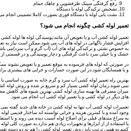
رفع گرفتگی سینک ظرفشویی و چاهک حمام
تشخیص ترکیدگی لوله با دستگاه
نشت یابی لوله با دستگاه فوری بصورت کاملا تضمینی انجام می 
تعمیر لوله کشی چگونه انجام می شود؟
تعمیر لوله کشی آب و یا تعویض آن مانند:پوسیدگی لوله ها لوله کشی غ
افزایش فشار ناگهانی در لوله های آب می شود.ممکن است نیاز به تع
به خصوص نشتی و ترکیدگی لوله های آب (آب گرم و آب سرد)می باشد.د
خشک و یا خیلی سرد باعث گرفتگی و دچار پوسیدگی و در قسمتی از ل
در صورتی که لوله های فرسوده به موقع تعمیر و یا تعویض نشوند مم
و یا همسایگان شود.در این صورت خسارات و خرابی های بیشتری برای خ
بهترین راه تعمیر لوله کشی آب سرد و گرم خانه به صورت اساسی با 
نمی شوند.زمان لوله کشی بسیار کم و سریع تر شده و روش لوله کشی
میزان مصرفی ها بهینه سازی لوله کشی بهترین شیوه های کاهش مصرف
های دیگر در لوله کشی و یا تعمیر لوله کشی آب انجام می شود.
تعمیرات لوله کشی آب تنها به لوله کشی در خانه های جدید گفته نم
وجود آمده و با کمترین هزینه و خرابی توانسته اند ساختار قدیمی لول
به سراغ متدهای قبلی برای اصلاح لوله آسیب دیده می روند و با استف
یا استفاده از از ابزارها و تجهیزات زیادی هم ندارد.به صورت کلی لول
کنیم.به همین ترتیب باید روش تعمیر لوله کشی را هم به دو دسته تق