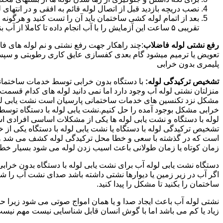
نصب دریچه بازدید قبل از اتصال لوله قائم به افقی و در انته
بعد از اتمام لوله کشی ساختمان باید آن را تست کنید و هرگونه
تقریبی ۵ ساعت این آزمایش را با آب انجام داده تا کاملا از آب بندی شدن سیستم فاضلاب اطمینان حاصل شود..
رفع نشتی لوله فاضلاب
:چند راهکار جهت رفع نشتی و نم لوله های ف
تعویض یا ترمیم میشود گام بعدی کفسازی عایق کاری رطوبتی و سپس ب
پلیمری بدون خرابی
تشخیص ترکیدگی لوله:
با دستگاه بدون خرابی توسط خدمات ساختمانی 
منزلتان نشتی لوله آب وجود دارد اما نمی دانید لوله های کدام قسم
مشکل نزد تکنسین های خدمات ساختمانی پارسیان است نشت یابی لوله ب
خرابی مشکل بوجود آمده را حل کنیم.نشت یابی لوله با دستگاه توس
لوله با دستگاه و نشت یابی لوله ها یکی از مشکلات اساسی افرادی
تشخیص ترکیدگی لوله با دستگاه یا نشت یابی لوله با دستگاه یکی از 
است که در گذشته با سعی و خطا محل ترکیدگی لوله کشف می شد و خر
زمان کوتاه یا زمان طولانی باعث اسیب زدن لوله می شود بسیار خطر
دستگاه نشت یابی لوله آب برای نشت یابی لوله با دستگاه بدون خراب
اگر آب در زیر زمین یا دیوارها نشتی داشته باشد صدای نشت آب را 
ساختمان را بکنید تا مشکل را پیدا کنید.
نشتی لوله آب باعث ایجاد صدا و یا همان امواج صوتی می شود زیرا ح
زیاد یا کم می باشد اما با گوش انسان قابل شناسایی نیست مهم نیس