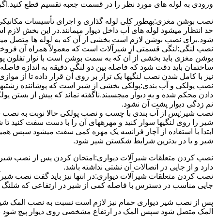
ورودی به لوله های مورد نظر را در قسمت جعبه تقسیم قطع کنید.اگ
نصب بوشن مغزی:بهطور کلی لوله گذاری و اجرای تأسیسات مکانیکی پ
حد انتظار میشود لوله های آب داخل دیوار میمانند.در این بخش لازم
شود.برای نصب بوشن لازم است بخشی از آن که به لوله ها متصل میشود 
نصب لنگی:لنگی قسمتی از شیرآلات است که معمولاً همراه آن فروخته
بوشن مغزی باید بخشی از آن که به سمت بوشن است با نوار تفلون پو
ساختمان باید دقت شود که فاصله بین دو لنگی دقیقه به اندازه فاصله بین
نیز با کامل شدن نصب لنگیها یک تراز بر روی آن قرار داده تا از موازی ب
نصب پولکی و آب بندی:پولکی بخشی از شیر است که پوشاننده زشتیه
دادن محکم شده و به دیوار میچسبند.ناگفته نماند که پیش از بستن پول
نم زدگی دیوار پشت آن نشود.
نصب شیر:پس از آب بندی با چسب و نصب پولکی حالا نوبت به نصب ش
شیر را روی لنگیها سوار کنید و مهرههای آن را با دست سفت کنید تا
ابتدا با استفاده از آچار فرانسه یک مهره کمی سفت میشود سپس هم
شیر و یا در بدترین شرایط شکستن شیر شود.
نصب کردن متعلقات شیرآلات دیواری:امتحان کردن پس از نصب شیرآلات 
دارد و از جایی در اتصالات آن نشتی نداشته باشد.
نصب کردن متعلقات شیرآلات دیواری:در انتها نیز باید گفت نصب شیر
جایی مناسب در دسترس با فاصله کمی از شیر در ارتفاعی که شلنگ با 
پس از نصب شیر دیواری حمام نیز لازم است نسبت به نصب المک شیر
المک متصل شود سپس المک در ارتفاع مشخصی روی دیوار پیچ شود با 