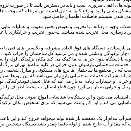
ای لوله های افقی ضروری است و باید در دسترس باشد تا در صورت لزوم 
 مشکل نشتی را پیدا و رفع کنید.به دلیل اهمیت این مرحله که موجب جلو
اضلاب وجود دارد.الف-با تخریب و تعویض بخش معیوب و عملیات بنای
ازسازی محل تخریب شده میباشد.ب-بدون تخریب و خرابکاری با عایق سی
پارسیان با دستگاه های فوق العاده پیشرفته و تکنسین های فنی با تج
ت دچار ترکیدگی و نشتی شده و می ترسید کل ساختمان را خراب کنید دس
ا دستگاه بدون خرابی به ما کمک می کند مکان ترکیدگی لوله را به را
ط خدمات ساختمانی پارسیان بدون خرابی در کلیه مناطق تهران بزرگ
 است که در مجتمع ها ساختمان ها برج های مسکونی و منازل شخصی زن
خدمات شرکت خدمات ساختمانی پارسیان می باشد که این روزها بسیار رو
ابی و خسارات زیادی به بار می آمد که قابل تحمل نبود.ترکیدگی لو
ناک و خرابی به بار می آورد چون قطع اتصال آب محیط اطراف را در بر
ی استفاده می شود و این دستگاه با شناسایی امواج صوتی محل ترکیدگ
شناسایی می کند و این کار باعث می شود که برای تشخیص مکان ترکیدگ
جم آب مدام از یک محفظه باز شده لوله میخواهد خروج کند و این باع
ت که مقدار آب خارج شده از لوله دقیقا چقدر باشد دستگاه تشخیص تر