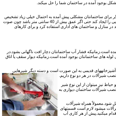
شکل بوجود آمده در ساختمان شما را حل میکند.
می توانند نشت یابی کنند و برای عمقی بالاتر از 40 سانت مناسب نیستند اما اگر برای ساختمانتان مشکلی پیش آمده به احتمال خیلی زیاد تشخیص
به درستی انجام می شود زیرا عمق ترکیدگی معمولاً در ساختمان ها بیش از 40 سانت نیست.البته اگر ترکیدگی یا نشتی لوله زیاد باشد و صدایی را ایجاد کند حتی اگر عمق بیش از 40 سانتی متر باشد چون صوت
ر منازل و ساختمان های اداری استفاده کرد و برای کارهای
مده است.زمانیکه فشار آب ساختمانتان دچار افت ناگهانی بشود.در
له های ساختمانتان بوجود آمده است.زمانیکه دیوار سقف یا اتاق
و آشپزخانههای قدیمی به این صورت است و دسته دیگر شیرهایی
ب شیرآلات در هر دو نوع داریم.
یاط نیز میتوان از این نوع شیر
 نصب شیرآلات ساختمان دیواری به
ل شود.معمولاً همراه شیرآلات
یرآلات میشود لازم است قسمتهای
قدام میکنید.پیش از هر کاری آب