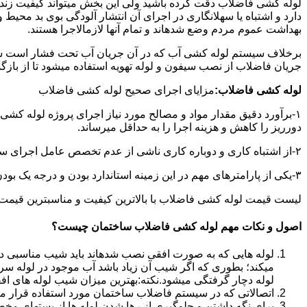
لوله کشی فاضلاب دقت کرده باشید ولی این بخش میتواند کیفیت زندگ
دارد و اشتباه یا سهلانگاری در اجرای آن انتشار آلودگی بوی بد محی
بهداشت عموم مردم وضع شدهاند و تمام آنها لازمالاجرا هستند.
برخلاف سیستم لوله کشی آب که در آن جریان آب تحت فشار است سی
جریان فاضلاب از نصب سیفون و لوله تهویه استفاده میشود تا از با
لوله کشی فاضلاب:
مزایای اجرای صحیح لوله کشی فاضلاب
۱-برآورد دقیق مقدار مواد و مصالح مورد نیاز اجرای پروژه لوله کشی
دورریز را کاهش و هزینه اجرا را به حداقل میرساند.
۲-از اشتباه کاری و دوباره کاری ناشی از عدم تخصص عامل اجرای سیستم فاضلاب جلوگیری میشود.
۳-یکی از پارامترهای مهم در این زمینه استاندارد بودن و درجه یک بودن لوازم تاسیسات بهداشتی است که افزایش طول عمر سیستم فاضلاب را در پی خواهد داشت.
لیست قیمت لوله کشی فاضلاب با بالاترین کیفیت و مناسبترین قیمت به صورت 24 ساعته 
اصول و نکات مهم لوله کشی فاضلاب ساختمان چیست؟
لوله هایی که به صورت افقی نصب شدهاند باید شیب مناسبی داش
میکند؛ بطوری که اگر شیب آن زیاد باشد آب موجود در لوله سر
لوله دچار گرفتگی میشود.نکته:بهترین میزان شیب لوله های افقی «۲ درجه
اتصالاتی که در سیستم فاضلاب ساختمان مورد استفاده قرار میگیرد «۴۵ در
برای نگه داشتن و جلوگیری از رها شدن لوله ها از بستهای مخ