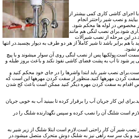
ا اجرای کاشی کاری کمی بیشتر از
ایند و نصب شیر راحتتر انجام
چار مخصوص در لوله ها محکم شود.
اری شود.برای نصب لنگی هم مانند
.در این مرحله از نصب شیرآلات
ا هم برابر باشد تا شیر کاملاً از هر دو طرف به دیوار بچسبد.در انتها
م نشود.
مت است.پولکیها پس از نصب لنگی روی آن سوار میشوند و با پیچ
گی پر شود تا آب به پشت فضای کاشی نفوذ نکند و باعث بروز طبله و
برای نصب شیر باید ابتدا واشرها را در جای خود محکم کنید و
 به سفت کردن مهرهها کنید.منظور از سفت کردن مهرهها این است که
سپس اقدام به سفت کردن مهره دیگر کنید ممکن است باعث کج شدن
ی این کار جریان آب را برقرار کرده تا ببینید آب به خوبی جریان
لازم است شلنگ آن را نصب کرده و سپس نگهدارنده شلنگ را در
ب شیر آن کار راحتی است.لازم است ابتلا شلنگ از زیر شیر به
کنید و یک سر سه راهی نیز به شلنگ دوش متحرک متصل میشود.در