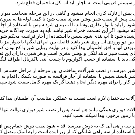
ر سیستم قدیمی است به ناچار باید آب کل ساختمان قطع شود.
یش از نازک کاری انجام میشود و گاهی در این مرحله ضخامت دیوار ب
 است پیش از نصب شیر بوشن مغزی نصب شود تا کمی لوله ها به بیرون بی
را باید با نوار تفلون پوشاند تا آب بندی شود سپس با استفاده از آ
 میشود.اگر این قسمت همراه شیر نباشد باید به صورت جداگانه خرید
شیده شود تا آب بندی شود.سپس با استفاده از آچار فرانسه محکم شود
 دو ورودی آب روی شیر باشد فاصله بین انتهای لنگیها تا دیوار نیز باید ب
ودن آنها با افق اطمینان پیدا کنید و در نهایت زیبایی شیر با کج بودن ک
ای پشت شیر مانند لنگی و بوشن مغزی است و هر شیری دارای این قس
کی باید با استفاده از چسب آکواریوم یا چسب آنتی باکتریال اطراف لن
یر میرسد.در نصب شیرآلات ساختمان این مرحله از مراحل حساس است.
 شیر بایستد.سپس با استفاده از آچار فرانسه به صورت یکییکی اقدام
ین کار را برای مهره دیگر انجام دهید.اگر یک مهره کامل سفت شود 
ساختمان لازم است نصبت به عملکرد مناسب آن اطمینان پیدا کنید.برا
آلات دیواری همگی مانند هم است.پس از نصب شیر دیواری توالت تنها 
زمین برخورد پیدا نمیکند نصب کنید.
 سه راهی آبی که به دوش میرسد اقدام شود.نصب دوش حمام پس از نص
استفاده از سه راهی شلنگی که از زیر آمده است را به المک متصل 