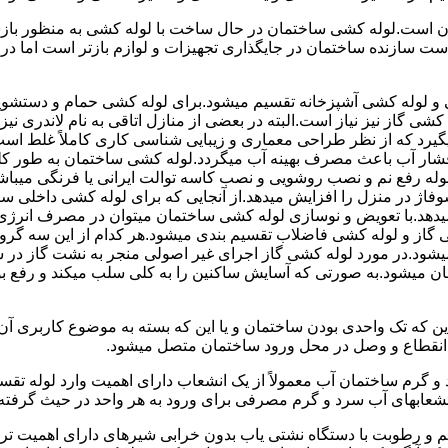
 است.لوله کشی ساختمان در حال ساخت با لوله کشی به منظور بازس
دست سازنده ساختمان در جایگذاری تجهیزات و لوازم بازتر است اما 
لوله کشی آشپزخانه تقسیم میشود.برای لوله کشی حمام و دستشویی 
شی گاز نیز نیاز است.البته در بعضی از منازل اتاقی به نام لاندری
یگیرد که از نظر طراحی معماری و زیبایی شناسی کاری کاملاً غلط است
شار آب باعث مصرف بهینه آب میگردد.لوله کشی ساختمان به طور کلی
ه رفع نم و نصب روشویی و نصب کاسه توالت ایرانی یا فرنگی میباشد
یدهد.با تعویض و نوسازی لوله کشی ساختمان میتوان در مصرف انرژی
گاز و لوله کشی فاضلاب تقسیم بندی میشود.هر کدام از این سه گرو
میشود.در مورد لوله کشی گاز اجرای غیر اصولی منجر به نشت گاز در 
تمان میشود.به صورتی که آسایش ساکنین را به کلی سلب میکند و ر
این که تک واحدی بودن ساختمان و یا این که بسته به موضوع کاربری آ
 انقطاع و وصل در محل ورود ساختمان متصل میشود.
گرم ساختمان آب معمولاً از یک انشعاب دارای اهمیت وارد لوله تقسی
انشعابهای آب سرد و گرم مصرفی برای ورود به هر واحد در حیث گرفته
 رطوبت با دستگاه نشتی یاب بدون خرابی شیرهای دارای اهمیت ترمو